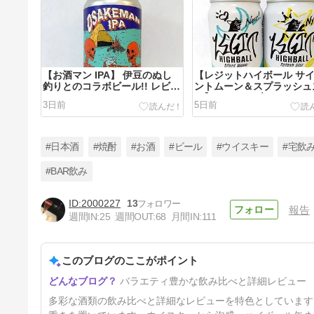
【お酒マン IPA】 伊豆のぬし
【レジットハイボール サ
釣りとのコラボビール!! レビュ
ントムーン＆スプラッシュ
ー!!
ー】アイルオブラッセイの
3日前
5日前
ボール缶!? 2種飲み比べ!!
#日本酒
#焼酎
#お酒
#ビール
#ウイスキー
#宅飲
#BAR飲み
2000227
13
報告
【サントリー生ビール〈夏
週間IN:
25
週間OUT:
68
月間IN:
111
生〉】猛暑限定の生ビール!?
レビュー!!
12日前
このブログのここがポイント
バラエティ豊かな飲み比べと詳細レビュー
多彩な酒類の飲み比べと詳細なレビューを特色としています