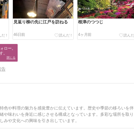
見返り柳の先に江戸を訪ねる
根津のつつじ
46日前
4ヶ月前
ォロー。

す。
閉じる
報告
特色や料理の魅力を感覚豊かに伝えています。歴史や季節の移ろいを伴
緒や味わいを身近に感じさせる構成となっています。多彩な場所を取り
しみや文化への興味を引き出しています。