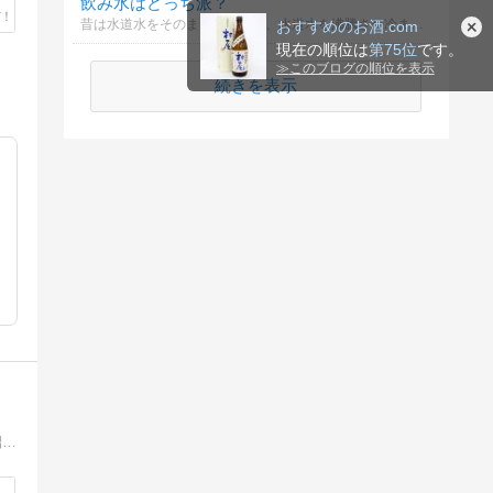
飲み水はどっち派？
昔は水道水をそのまま飲んだり、水道水を沸騰させ冷まして飲んだりしていましたが、最近ではミネラルウォーターを買って飲み水にしています。
おすすめのお酒.com
現在の順位は
第75位
です。
≫
このブログの順位を表示
続きを表示
【週末酒プレ】のプレ＝プレビューで下見や下調べという意味。新しいお酒に出会いたい人が下調べができるブログを目指し、お酒の紹介や豆知識、お酒に合うおつまみ紹介記事を発信中。公式LINEはコチラから⇒https://lin.ee/7huEDty