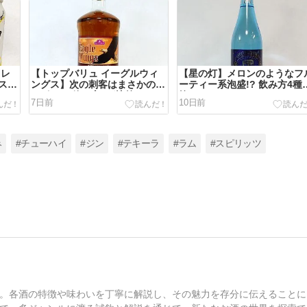
イレ
【トップバリュ イーグルウィ
【星の灯】メロンのようなフ
スタ
ングス】次の刺客はまさかのバ
ーティー系泡盛!? 飲み方4種
ハイ
ーボン!? 飲み方4種比較!!
較!!
7日前
10日前
み
#チューハイ
#ジン
#テキーラ
#ラム
#スピリッツ
。各酒の特徴や味わいを丁寧に解説し、その魅力を存分に伝えることに