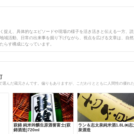
く捉え、具体的なエピソードや現場の様子を活き活きと伝える一方、読
地域活動、日常の出来事を掘り下げながら、視点を広げる文章は、自然
たらす構成になっています。
町
萩錦 純米吟醸生原酒誉富士(萩
ラン＆志太泉純米酒1.8L㈱志
錦酒造)720ml
泉酒造