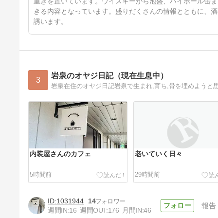
重きを置いています。ウイスキーから泡盛、ハイボール缶ま
きる内容となっています。盛りだくさんの情報とともに、酒
誘います。
岩泉のオヤジ日記（現在生息中）
3
岩泉在住のオヤジ日記岩泉で生まれ,育ち,骨を埋めようと
内装屋さんのカフェ
老いていく日々
5時間前
29時間前
1031944
14
報告
週間IN:
16
週間OUT:
176
月間IN:
46