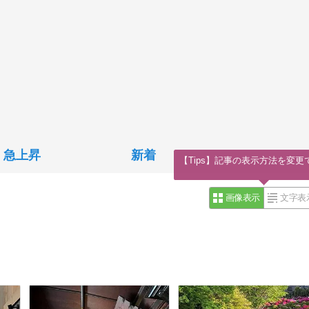
急上昇
新着
【Tips】記事の表示方法を変更
画像表示
文字表