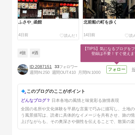
ふさや_函館
北前船の町を歩く
4日前
14日前
【TIPS】気になるブログをフ
#旅
#酒
登録は不要！すぐ使えま
2087151
33
週間IN:
250
週間OUT:
410
月間IN:
1000
熟成古酒ルネッサンス2026
このブログのここがポイント
4ヶ月前
日本各地の風情と味覚彩る旅情表現
全国の名所や文化体験を平易な言葉で巧みに描写し、土地の
う風景描写は、読者に具体的なイメージを共有させ、旅の情
上げながらも、その奥深さや個性を伝えることで、散策の楽