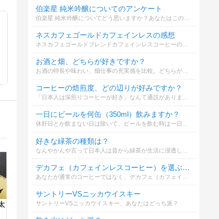
伯楽星 純米吟醸についてのアンケート
伯楽星 純米吟醸についてどう思いますか？あなたはこの日本酒に興味がありますか？
ネスカフェゴールドカフェインレスの感想
ネスカフェゴールドブレンドカフェインレスコーヒーの正直な感想を教えてください
お酒と畑、どちらが好きですか？
お酒の特長や味わい、畑仕事の充実感を比較。どちらが好きか選んでください。
コーヒーの焙煎度、どの辺りが好みですか？
「日本人は深煎りコーヒーが好き」なんて通説がありますが、実際のところはどうなのでしょうか？皆様のお好みのコーヒーの焙煎度を教えてください。
一日にビールを何缶（350ml）飲みますか？
休肝日とか飲まない日は除いて、ビールを飲む時は一日に何缶位飲みますか？（350ml缶で換算して）
静岡県で地酒・本格焼酎を主に販売しています。自分の舌で選んだ蔵元さんです。偏りもありますが、こだわりとともに人間性の優れた蔵元さんたちばかりです。
好きな緑茶の種類は？
なんやかんや言って日本人は昔から緑茶が生活に浸透していて好きだと思います。 緑茶の中で好きな緑茶の種類は？ （最大２個まで）
デカフェ（カフェインレスコーヒー）を選ぶ理由はなんですか？
あなたが通常のコーヒーではなく、デカフェ（カフェインレスコーヒー）を選ぶおもな理由はなんですか？逆に「デカフェは買わない」という方は、その理由をコメントで教えていただけると嬉しいです。
サントリーVSニッカウイスキー
サントリーVSニッカウイスキー、あなたはどっち派？
太