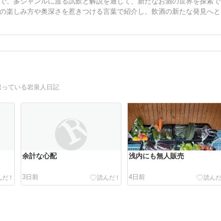
で、多ジャンルに渡る試飲と解説を通じて、新たなお酒の世界を探索で
の楽しみ方や奥深さを惹きつける言葉で紹介し、飲酒の新たな発見へと
思っている岩泉人日記
余計な心配
浅内にも無人販売
3日前
4日前