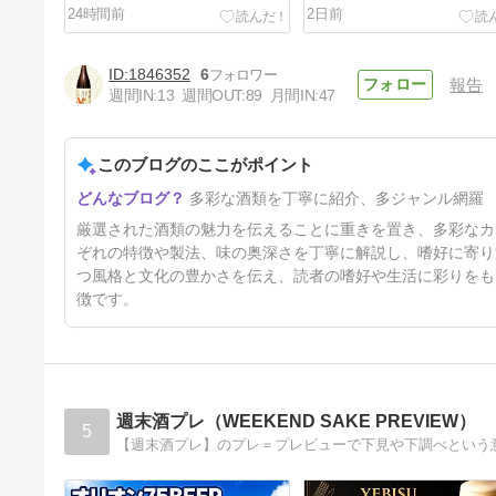
24時間前
2日前
1846352
6
報告
週間IN:
13
週間OUT:
89
月間IN:
47
このブログのここがポイント
ラン＆開運 涼々 特別純米酒 土
多彩な酒類を丁寧に紹介、多ジャンル網羅
井酒造場 1.8L
5日前
厳選された酒類の魅力を伝えることに重きを置き、多彩なカ
ぞれの特徴や製法、味の奥深さを丁寧に解説し、嗜好に寄り
つ風格と文化の豊かさを伝え、読者の嗜好や生活に彩りをも
徴です。
週末酒プレ（WEEKEND SAKE PREVIEW）
5