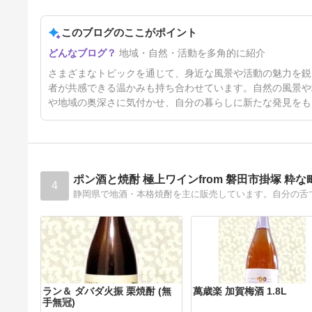
このブログのここがポイント
今年の夏は？
地域・自然・活動を多角的に紹介
5日前
さまざまなトピックを通じて、身近な風景や活動の魅力を鋭
者が共感できる温かみも持ち合わせています。自然の風景や
や地域の奥深さに気付かせ、自分の暮らしに新たな発見をも
ポン酒と焼酎 極上ワインfrom 磐田市掛塚 粋な
4
ラン＆ ダバダ火振 栗焼酎 (無
萬歳楽 加賀梅酒 1.8L
手無冠)