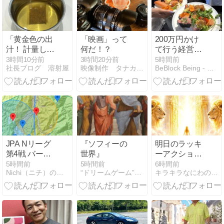
「黄金色の出
「映画」って
200万円かけ
汁！ 計量して
何だ！？
て行う経営計
みて驚いた日
画発表会を続
3時間10分前
3時間20分前
5時間前
社長ブログ 溶射屋
映像制作 タナカンパニー
BeBlock Being - ビブロックのカタチ。
常の発見！」
ける理由
JPA Nリーグ
『ソフィーの
明日のラッキ
第4戦 バード
世界』
ーアクショ
マンカップ獅
ン・ラッキー
5時間前
5時間前
6時間前
Nichi（ニチ）のビジネス日記
“ドリームゲーム”事業化パートナーを求む
キラキラなにわのスピリチュアル・ママ
子吼
フード
Task1（QRコ
ードなど）