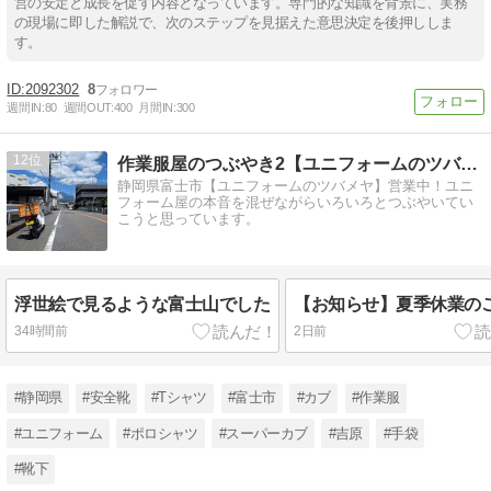
営の安定と成長を促す内容となっています。専門的な知識を背景に、実務
の現場に即した解説で、次のステップを見据えた意思決定を後押ししま
す。
2092302
8
週間IN:
80
週間OUT:
400
月間IN:
300
12
作業服屋のつぶやき2【ユニフォームのツバメヤ】
静岡県富士市【ユニフォームのツバメヤ】営業中！ユニ
フォーム屋の本音を混ぜながらいろいろとつぶやいてい
こうと思っています。
浮世絵で見るような富士山でした
【お知らせ】夏季休業の
34時間前
2日前
#静岡県
#安全靴
#Tシャツ
#富士市
#カブ
#作業服
#ユニフォーム
#ポロシャツ
#スーパーカブ
#吉原
#手袋
#靴下