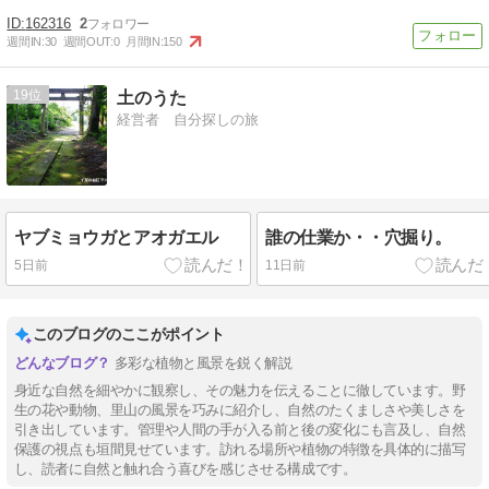
162316
2
週間IN:
30
週間OUT:
0
月間IN:
150
19
土のうた
経営者 自分探しの旅
ヤブミョウガとアオガエル
誰の仕業か・・穴掘り。
5日前
11日前
このブログのここがポイント
多彩な植物と風景を鋭く解説
身近な自然を細やかに観察し、その魅力を伝えることに徹しています。野
生の花や動物、里山の風景を巧みに紹介し、自然のたくましさや美しさを
引き出しています。管理や人間の手が入る前と後の変化にも言及し、自然
保護の視点も垣間見せています。訪れる場所や植物の特徴を具体的に描写
し、読者に自然と触れ合う喜びを感じさせる構成です。