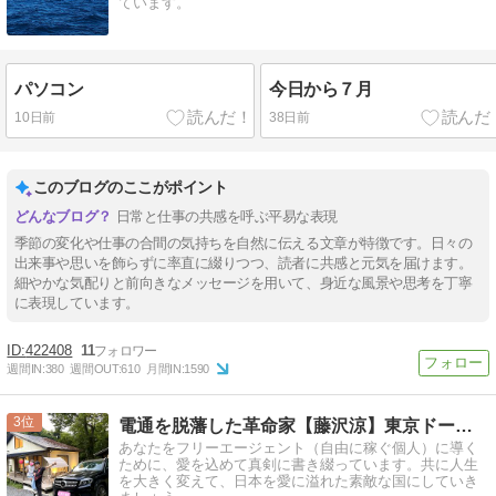
ています。
パソコン
今日から７月
10日前
38日前
このブログのここがポイント
日常と仕事の共感を呼ぶ平易な表現
季節の変化や仕事の合間の気持ちを自然に伝える文章が特徴です。日々の
出来事や思いを飾らずに率直に綴りつつ、読者に共感と元気を届けます。
細やかな気配りと前向きなメッセージを用いて、身近な風景や思考を丁寧
に表現しています。
422408
11
週間IN:
380
週間OUT:
610
月間IN:
1590
3
電通を脱藩した革命家【藤沢涼】東京ドーム5万人で祝杯を！
あなたをフリーエージェント（自由に稼ぐ個人）に導く
ために、愛を込めて真剣に書き綴っています。共に人生
を大きく変えて、日本を愛に溢れた素敵な国にしていき