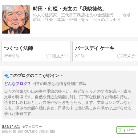
10
時田・幻椏・芳文の「我貌徒然」
俳人で建築家、三代目工務店社長の徒然随想 地域・
環境・社会・建築・俳句・等々、日々のエッセイ
つくつく法師
バースデイ ケーキ
35時間前
2日前
このブログのここがポイント
日常の風景と心情を繊細に描写
日々の何気ない出来事や季節の移ろい、身近な人々との交流を温かく綴る
文章が特徴です。自然や身近な場面に対して丁寧な観察力と情緒を持ち、
読者にしみじみとした共感や安らぎをもたらします。文章はシンプルなが
らも、深みや余韻を感じさせ、日常の中に潜む美しさを浮かび上がらせる
優れた筆致です。
514921
6
週間IN:
80
週間OUT:
640
月間IN:
380