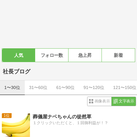
人気
フォロー数
急上昇
新着
社長ブログ
1〜30位
31〜60位
61〜90位
91〜120位
121〜150位
画像表示
文字表示
1
葬儀屋ナベちゃんの徒然草
１クリックいただくと、１回御利益が！？