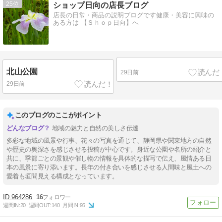
25
ショップ日向の店長ブログ
店長の日常・商品の説明ブログです健康・美容に興味の
ある方は 【Ｓｈｏｐ日向】へ
北山公園
29日前
29日前
このブログのここがポイント
地域の魅力と自然の美しさ伝達
多彩な地域の風景や行事、花々の写真を通じて、静岡県や関東地方の自然
や歴史の奥深さを感じさせる投稿が中心です。身近な公園や名所の紹介と
共に、季節ごとの景観や催し物の情報を具体的な描写で伝え、風情ある日
本の風景に寄り添います。長年の付き合いを感じさせる人間味と風土への
愛着も垣間見える構成となっています。
964286
16
週間IN:
20
週間OUT:
140
月間IN:
95