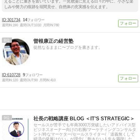
えることに重きを置いています。一見散漫に見える日々の中に、小さな楽
しみや努力の痕跡を垣間見せ、自然体の充実感を伝えます。
301734
14
週間IN:
190
週間OUT:
1010
月間IN:
780
8
曽根康正の経営塾
徒然なるままに〜ブログを書きます。
610728
9
週間IN:
120
週間OUT:
90
月間IN:
410
9
社長の戦略講座 BLOG ＜IT'S STRATEGIC＞
セールスが苦手でも年商3000万突破したいアドバイス型
ビジネスオーナー向けの右腕/マーケティングコンサルタ
ント/粋なマーケター/セールスライター/「道義無くして
経済の発展はない」が理念/「飽きない人生を満喫した