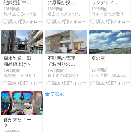
記録更新中
に原爆が投下
ラシデザイン
【重機娘Ⓡ】
された日でし
事例｜イベン
18時間前
18時間前
19時間前
駆り立てるのは信念と情熱そして自分の正義
過去と未来をつなぐ 私の存在目的
日本一店長が教える「売上アップの方法」【アイシープマガジン】
BREAKERMAKOTO
た｜原爆慰霊
ト集客を高め
第54巻 照合編
碑ことばの曖
る構成と訴求
白兎の予言
昧さを考える
方法
森永乳業、61
不動産の管理
夏の雲
商品値上げへ
でお困りの
方！相談して
19時間前
19時間前
19時間前
バイク便TIMEBOX社長ブログ２
池袋発！ＡＭＢＩＴＩＯＵＳ社長日記
福山市の建築会社社長が書く住まいの日記
ください！
全て表示
孫が来た！ー
２