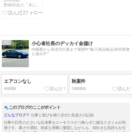
20時間前
野崎和良の「木になる独り言」
7
小心者社長のデッカイ金儲け
内職業から発送代行業まで展開中”輸入商品検品/保管業務
も進出中””
エアコンなし
秋案件
9時間前
32時間前
このブログのここがポイント
仕事と遊びを織り交ぜた気楽さの記録
仕事や日常のささいな出来事をユーモラスかつ飾らずに綴るスタイルが特
徴です。暑さや遅刻、雑多な用事に奮闘しながらも、前向きな気持ちを伝