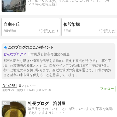
方、物作りの仕事。その全てがここにあります。【毎日
２３時の定時更新】
自由ヶ丘
仮設架構
29時間前
2日前
このブログのここがポイント
日常風景と都市再開発を融合
都市の新たな動きや身近な風景を多角的に捉える視点が特徴です。駅や工
場、商業施設の変化とともに、自然やインフラの細部まで丁寧に描写し、
都市と地域の今を切り取ります。身近な場所の変化を通じて、日常の奥深
さと都市の未来像を伝えることを意識しています。
142651
8
週間IN:
230
週間OUT:
1410
月間IN:
1150
5
社長ブログ 溶射屋
毎日生かされていることに感謝。いつまでも平和な地球
でありますように・・・・