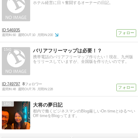
ホテル経営に日々奮闘するオーナーの日記。
546935
週間IN:
60
週間OUT:
10
月間IN:
200
15
バリアフリーマップは必要！？
携帯電話のバリアフリーマップ作りたい！現在、九州版
をリリースしていますが、全国版を作りたいのです。
749797
8
週間IN:
48
週間OUT:
76
月間IN:
228
16
大将の夢日記
都内で働くビジネスマンのBlog厳しいOn timeとゆる〜い
Off timeをBlogってます。