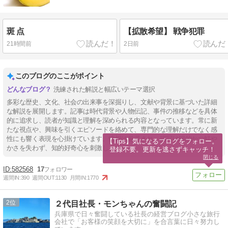
斑 点
【拡散希望】 戦争犯罪
21時間前
2日前
このブログのここがポイント
洗練された解説と幅広いテーマ選択
多彩な歴史、文化、社会の出来事を深掘りし、文献や背景に基づいた詳細
な解説を展開します。記事は時代背景や人物伝記、事件の推移などを具体
的に追求し、読者が知識と理解を深められる内容となっています。常に新
たな視点や、興味を引くエピソードを絡めて、専門的な理解だけでなく感
性にも響く表現を心掛けています。情報は厳選され、描写は端的かつ鮮や
【Tips】気になるブログをフォロー。

かさを失わず、知的好奇心を刺激します。
登録不要。更新を逃さずキャッチ！
閉じる
582568
17
週間IN:
390
週間OUT:
1130
月間IN:
1770
2
２代目社長・モンちゃんの奮闘記
兵庫県で日々奮闘している社長の経営ブログ小さな旅行
会社で「お客様の笑顔を大切に」を合言葉に日々努力し