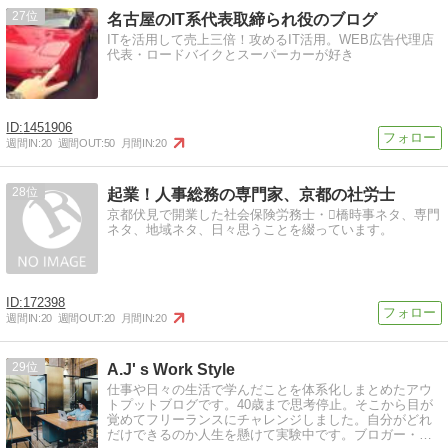
27
名古屋のIT系代表取締られ役のブログ
ITを活用して売上三倍！攻めるIT活用。WEB広告代理店
代表・ロードバイクとスーパーカーが好き
1451906
週間IN:
20
週間OUT:
50
月間IN:
20
28
起業！人事総務の専門家、京都の社労士
京都伏見で開業した社会保険労務士・橋時事ネタ、専門
ネタ、地域ネタ、日々思うことを綴っています。
172398
週間IN:
20
週間OUT:
20
月間IN:
20
29
A.J' s Work Style
仕事や日々の生活で学んだことを体系化しまとめたアウ
トプットブログです。40歳まで思考停止。そこから目が
覚めてフリーランスにチャレンジしました。自分がどれ
だけできるのか人生を懸けて実験中です。ブロガー・