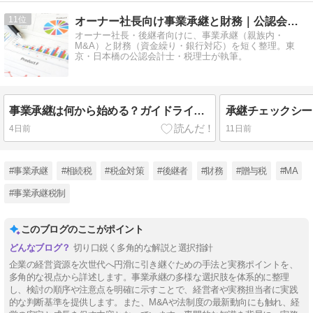
11
オーナー社長向け事業承継と財務｜公認会計士・税理士 種山和男
オーナー社長・後継者向けに、事業承継（親族内・
M&A）と財務（資金繰り・銀行対応）を短く整理。東
京・日本橋の公認会計士・税理士が執筆。
事業承継は何から始める？ガイドラインの5ステップで解説
4日前
11日前
#事業承継
#相続税
#税金対策
#後継者
#財務
#贈与税
#МA
#事業承継税制
このブログのここがポイント
切り口鋭く多角的な解説と選択指針
企業の経営資源を次世代へ円滑に引き継ぐための手法と実務ポイントを、
多角的な視点から詳述します。事業承継の多様な選択肢を体系的に整理
し、検討の順序や注意点を明確に示すことで、経営者や実務担当者に実践
的な判断基準を提供します。また、M&Aや法制度の最新動向にも触れ、経