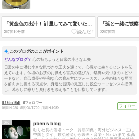
「黄金色の出汁！ 計量してみて驚いた日常の発見！」
3時間10分前
22時間前
このブログのここがポイント
心の持ちようと日常の小さな工夫
日常の中に潜む小さな気づきや工夫を通じて、心豊かに生きるヒントを伝
えています。仏壇のお茶のお供えや言葉の選び方、祭典や気づきのエピソ
ードなど、自己成長や平和な心の育み方にフォーカス。人生の様々な局面
を前向きに捉える視点や、身近な習慣の見直しに役立つエッセンスを提供
し、暮らしに彩りと奥行きを添えることを目指しています。
657958
8
週間IN:
220
週間OUT:
720
月間IN:
1080
6
pben’s blog
独り社長の酒場トーク 貿易関係・海外ビジネス・主に
中国とタイ、政治経済から映画・音楽・NiziU♪まで 孤高