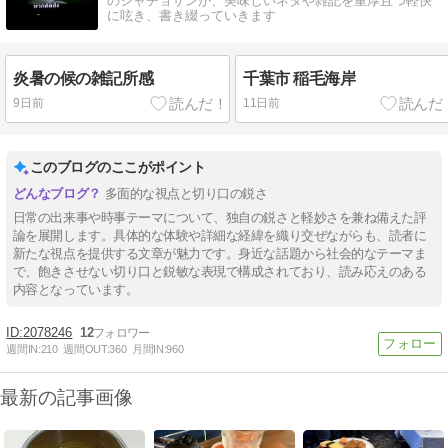
のシャチョサンが、美味しいネタや雑記を重厚且つ軽快
に呟き、書き綴っていきます
炎暑の候の雑記所感
千葉市 稲毛海岸
9日前
11日前
このブログのここがポイント
多面的な視点と切り口の鋭さ
日常の出来事や時事テーマについて、独自の鋭さと軽妙さを兼ね備えた評
論を展開します。具体的な体験や詳細な経緯を織り交ぜながらも、読者に
新たな視点を提供する文章が魅力です。身近な話題から社会的なテーマま
で、飽きさせない切り口と鋭敏な表現で構成されており、読み応えのある
内容となっています。
2078246
12
週間IN:
210
週間OUT:
360
月間IN:
960
最新の記事画像