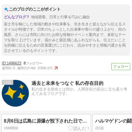
このブログのここがポイント
地域密着、日常と行事を巧みに融合
富士市を軸にした地域の動きや出来事を、生き生きと捉えながら伝えるス
タイルが特徴です。日常のちょっとした出来事や祭りの盛り上がり、街の
風景、さらには市民に向けたお得な情報やイベント案内まで、多彩なテー
マを取り上げています。温かみと親近感にあふれながらも、伝えたいこと
を的確に伝えるための言葉選びにこだわり、読みやすさと情報の濃さを両
立させているのもポイントです。
1496623
8
週間IN:
72
週間OUT:
468
月間IN:
270
13
過去と未来をつなぐ 私の存在目的
私の生きる使命とは何か。人間存在の原点に立ち還り考
えてみるブログです。
8月6日は広島に原爆が投下された日でした｜原爆慰霊碑ことばの曖昧さを考える
ハルマゲドンの闘
18時間前
2日前