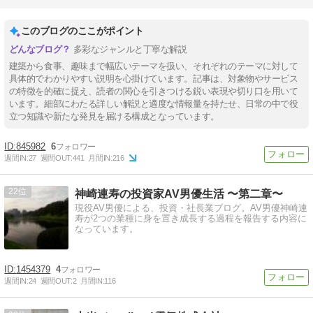
このブログのここがポイント
多彩なジャンルと丁寧な解説
建築から食事、趣味まで幅広いテーマを扱い、それぞれのテーマに対して
具体的でわかりやすい説明を心掛けています。記事は、対象物やサービス
の特徴を的確に捉え、読者の関心を引きつける鋭い表現や切り口を用いて
います。細部にわたる詳しい解説と適度な情報量を持たせ、日常の中で役
立つ知識や新たな発見を届ける構成となっています。
845982
6
週間IN:
27
週間OUT:
441
月間IN:
216
22
神崎連寿の投資家AV男優生活 〜第二章〜
現役AV男優による、投資・社長業ブログ。AV男優神崎連
寿が2つの業種に身を置き成長する過程を報告する内容に
なっています。
1454379
4
週間IN:
24
週間OUT:
2
月間IN:
116