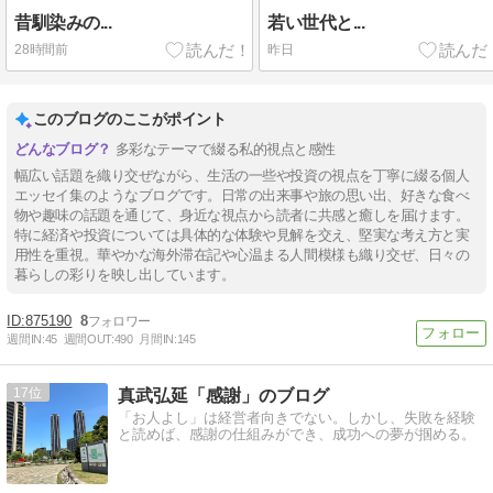
昔馴染みの...
若い世代と...
28時間前
昨日
このブログのここがポイント
多彩なテーマで綴る私的視点と感性
幅広い話題を織り交ぜながら、生活の一些や投資の視点を丁寧に綴る個人
エッセイ集のようなブログです。日常の出来事や旅の思い出、好きな食べ
物や趣味の話題を通じて、身近な視点から読者に共感と癒しを届けます。
特に経済や投資については具体的な体験や見解を交え、堅実な考え方と実
用性を重視。華やかな海外滞在記や心温まる人間模様も織り交ぜ、日々の
暮らしの彩りを映し出しています。
875190
8
週間IN:
45
週間OUT:
490
月間IN:
145
17
真武弘延「感謝」のブログ
「お人よし」は経営者向きでない。しかし、失敗を経験
と読めば、感謝の仕組みができ、成功への夢が掴める。