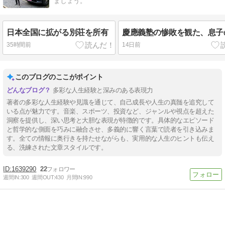
ましょう。
日本全国に拡がる別荘を所有
慶應義塾の惨敗を観た、息子
35時間前
14日前
このブログのここがポイント
多彩な人生経験と深みのある表現力
著者の多彩な人生経験や見識を通じて、自己成長や人生の真髄を追究して
いる点が魅力です。音楽、スポーツ、投資など、ジャンルや視点を超えた
洞察を提供し、深い思考と大胆な表現が特徴的です。具体的なエピソード
と哲学的な側面を巧みに融合させ、多義的に響く言葉で読者を引き込みま
す。全ての情報に奥行きを持たせながらも、実用的な人生のヒントも伝え
る、洗練された文章スタイルです。
1639290
22
週間IN:
300
週間OUT:
430
月間IN:
990