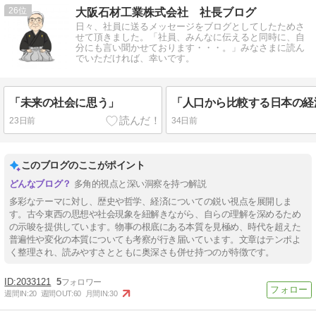
26
大阪石材工業株式会社 社長ブログ
日々、社員に送るメッセージをブログとしてしたためさ
せて頂きました。「社員、みんなに伝えると同時に、自
分にも言い聞かせております・・・。」みなさまに読ん
でいただければ、幸いです。
「未来の社会に思う」
「人口から比較する日本の経
23日前
34日前
このブログのここがポイント
多角的視点と深い洞察を持つ解説
多彩なテーマに対し、歴史や哲学、経済についての鋭い視点を展開しま
す。古今東西の思想や社会現象を紐解きながら、自らの理解を深めるため
の示唆を提供しています。物事の根底にある本質を見極め、時代を超えた
普遍性や変化の本質についても考察が行き届いています。文章はテンポよ
く整理され、読みやすさとともに奥深さも併せ持つのが特徴です。
2033121
5
週間IN:
20
週間OUT:
60
月間IN:
30