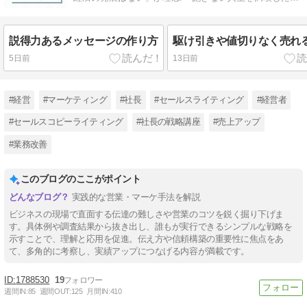
い」社長向けの戦略講座！
説得力あるメッセージの作り方
駆け引きや値切りなく売れ
5日前
13日前
#経営
#マーケティング
#社長
#セールスライティング
#経営者
#セールスコピーライティング
#社長の戦略講座
#売上アップ
#業務改善
このブログのここがポイント
実践的な営業・マーケ手法を解説
ビジネスの現場で直面する伝達の難しさや営業のコツを鋭く掘り下げま
す。具体例や調査結果から抜き出し、誰もが実行できるシンプルな戦略を
示すことで、理解と応用を促進。伝え方や信頼構築の重要性に焦点をあ
て、多角的に考察し、実績アップにつなげる内容が満載です。
1788530
19
週間IN:
85
週間OUT:
125
月間IN:
410