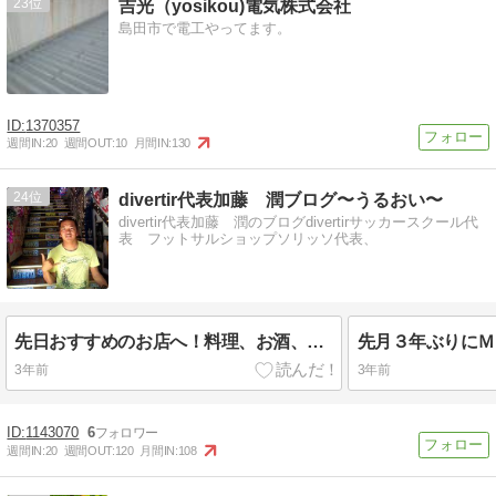
23
吉光（yosikou)電気株式会社
島田市で電工やってます。
1370357
週間IN:
20
週間OUT:
10
月間IN:
130
24
divertir代表加藤 潤ブログ〜うるおい〜
divertir代表加藤 潤のブログdivertirサッカースクール代
表 フットサルショップソリッソ代表、
先日おすすめのお店へ！料理、お酒、スタッフ、全て大満足でした！@yakitori....
3年前
3年前
1143070
6
週間IN:
20
週間OUT:
120
月間IN:
108