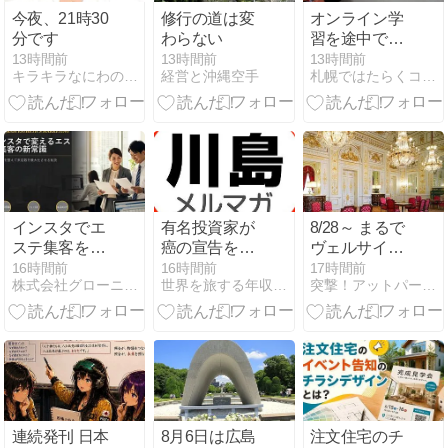
今夜、21時30
修行の道は変
オンライン学
分です
わらない
習を途中で止
めないための
13時間前
13時間前
13時間前
キラキラなにわのスピリチュアル・ママ
経営と沖縄空手
札幌ではたらくコンサル会社社長のブログ
週次設計
インスタでエ
有名投資家が
8/28～ まるで
ステ集客を変
癌の宣告を受
ヴェルサイユ
えるだけで、
けて人生を後
宮殿！国宝の
16時間前
16時間前
17時間前
株式会社グローニティ | webの自動集客からセールスまで
世界を旅する年収１億円ブロガー川島和正
突撃！アットパーティー店舗訪問ブログ〜
予約導線が驚
悔
「迎賓館赤坂
くほど変わっ
離宮」本館内
てくる
部見学ツアー
連続発刊 日本
8月6日は広島
注文住宅のチ