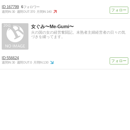
167799
6
週間IN:
30
週間OUT:
370
月間IN:
140
20
女ぐみ〜Me-Gumi〜
火の国の女の経営奮闘記。未熟者主婦経営者の日々の気
づきを綴ってます。
556624
週間IN:
30
週間OUT:
0
月間IN:
130