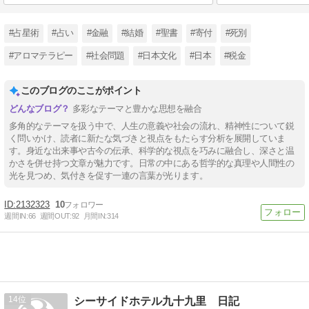
#占星術
#占い
#金融
#結婚
#聖書
#寄付
#死別
#アロマテラピー
#社会問題
#日本文化
#日本
#税金
このブログのここがポイント
多彩なテーマと豊かな思想を融合
多角的なテーマを扱う中で、人生の意義や社会の流れ、精神性について鋭
く問いかけ、読者に新たな気づきと視点をもたらす分析を展開していま
す。身近な出来事や古今の伝承、科学的な視点を巧みに融合し、深さと温
かさを併せ持つ文章が魅力です。日常の中にある哲学的な真理や人間性の
光を見つめ、気付きを促す一連の言葉が光ります。
2132323
10
週間IN:
66
週間OUT:
92
月間IN:
314
14
シーサイドホテル九十九里 日記