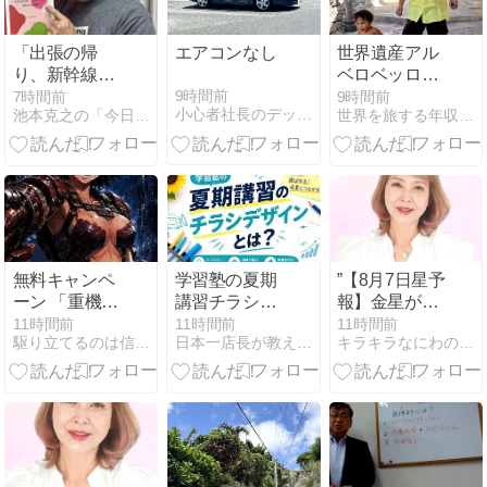
「出張の帰
エアコンなし
世界遺産アル
り、新幹線で
ベロベッロに
思う」
行って来まし
9時間前
7時間前
9時間前
小心者社長のデッカイ金儲け
池本克之の「今日も絶好調！」
世界を旅する年収１億円ブロガー川島和正
た！
無料キャンペ
学習塾の夏期
”【8月7日星予
ーン 「重機娘
講習チラシは
報】金星が天
Ⓡ」
どう作る？反
秤座へ”
11時間前
11時間前
11時間前
駆り立てるのは信念と情熱そして自分の正義
日本一店長が教える「売上アップの方法」【アイシープマガジン】
キラキラなにわのスピリチュアル・ママ
BREAKER－
響を高めるデ
MAKOTO 第
ザインと集客
19巻（後編）:
術
未来へ繋ぐ誓
い