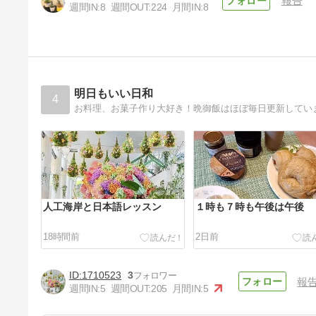
報告
週間IN:
8
週間OUT:
224
月間IN:
8
やること整理
4年前
明日もいい日和
4
お料理、お菓子作り大好き！晩御飯はほぼ毎日更新してい
人工海岸と日本語レッスン
１時も７時も午後は午後
18時間前
2日前
1710523
3
報
週間IN:
5
週間OUT:
205
月間IN:
5