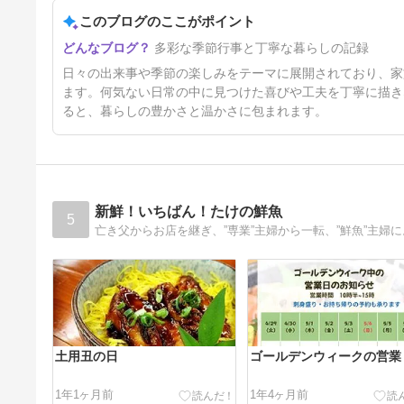
このブログのここがポイント
たっぷり睡眠と鉛筆画教室
多彩な季節行事と丁寧な暮らしの記録
5日前
日々の出来事や季節の楽しみをテーマに展開されており、家
ます。何気ない日常の中に見つけた喜びや工夫を丁寧に描き
ると、暮らしの豊かさと温かさに包まれます。
新鮮！いちばん！たけの鮮魚
5
土用丑の日
ゴールデンウィークの営業
1年1ヶ月前
1年4ヶ月前