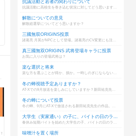
抗議活動と若者の関わりについて
抗議活動に高校生を巻き込む状況に対してどう思いますか？
解散についての意見
解散総選挙についてどう思いますか？
三國無双ORIGINS投票
諸葛亮 月英がNPCとして登場。諸葛亮のCV変更にも注目。あなたはこの作品のリリースを楽しみにしていますか？
真三國無双ORIGINS 武将登場キャラに投票
お気に入りの登場武将は？
楽な選択と将来
楽な方を選ぶことが得か、損か。一時しのぎにならないよう注意が必要です。どちらを選びますか？
で、新鮮な魚を元気に売っています！ランチもやっていますよー。
冬の蝉視聴予定ありますか？
AT-Xでの9月放送を楽しみにしていますか？新田祐克先生の作品をお好きな方、時代劇が好きな方におすすめです。
冬の蝉について投票
冬の蝉、9月にAT-Xで放送される新田祐克先生の作品。視聴者契約している方も羨ましい。NetflixやPrime Videoでの配信を希望しますか？
大学生（実家通い）の子に、バイトの日のランチ代って渡す？渡さない？
春休み短期バイトを始めた大学生の子、バイトの日のランチ代が欲しいと言ってきました。学費や学校の日のランチ代は親が出しています。お小遣いはあげていません。あなたならどうする？または、どうしてた？
味噌汁を置く場所