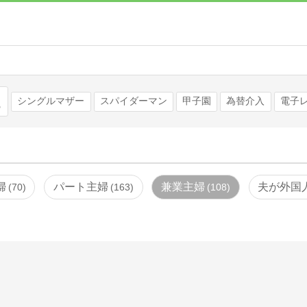
検索
シングルマザー
スパイダーマン
甲子園
為替介入
電子
婦
パート主婦
兼業主婦
夫が外国
70
163
108