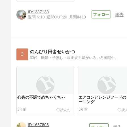
1387138
報告
週間IN:
10
週間OUT:
20
月間IN:
10
のんびり田舎せいかつ
3
30代 既婚・子無し・非正規主婦がいろいろ奮闘中。
心身の不調でめちゃくちゃ
エアコンとレンジフードの
ーニング
3年前
3年前
1637803