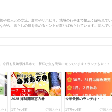
族や友人との交流、趣味やリハビリ、地域の行事まで幅広く綴られてい
ながら、暮らしの質を高めるヒントが散りばめられています。読んでい
亡き父からお店を継ぎ、”専業”主婦から一転、”鮮魚”主婦に。今日も長崎県諫早市
2025 海鮮開運恵方巻
今年最後のランチは・・
1年7ヶ月前
1年8ヶ月前