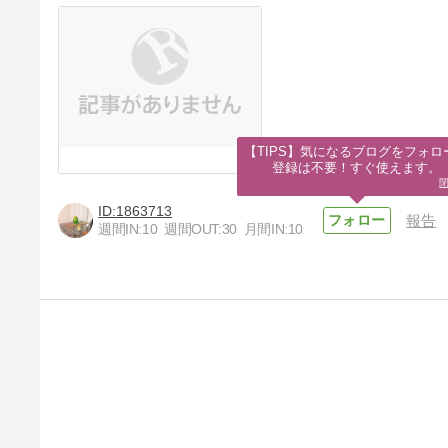
【TIPS】気になるブログをフォロー
登録は不要！すぐ使えます。
1863713
報告
週間IN:
10
週間OUT:
30
月間IN:
10