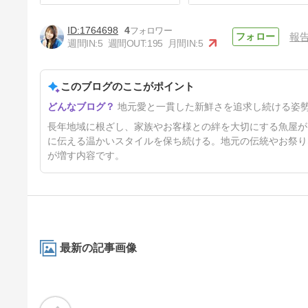
1764698
4
報
週間IN:
5
週間OUT:
195
月間IN:
5
このブログのここがポイント
お正月用鉢盛 ご予約承り
地元愛と一貫した新鮮さを追求し続ける姿
中〜！
1年9ヶ月前
長年地域に根ざし、家族やお客様との絆を大切にする魚屋が
に伝える温かいスタイルを保ち続ける。地元の伝統やお祭り
が増す内容です。
最新の記事画像