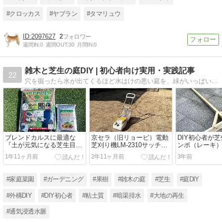
#クロッカス
#ヤブラン
#タマリュウ
2097627
2
週間IN:
0
週間OUT:
30
月間IN:
0
雑木と芝生の庭DIY | 初心者向け実用・実践記事
22
穴を掘ったら水が出てくるほど水はけの悪い庭を、緑がいっぱいの雑木と芝生の庭にするため庭DIYに挑戦中！ このブログでは、庭DIY初心者向け実用・実践記事をまとめています。
ブレンドカルスに最適な
京セラ（旧リョービ）電動
DIY初心者が
『土が元気になる芝生目
芝刈り機LM-2310サッチン
ンボ（レーキ
土』を使ってみた
グ刃を使ってみた
た
1年11ヶ月前
2年11ヶ月前
3年前
#家庭菜園
#ガーデニング
#果樹
#雑木の庭
#芝生
#庭DIY
#外構DIY
#DIY初心者
#粘土質
#暗渠排水
#大地の再生
#通気浸透水脈