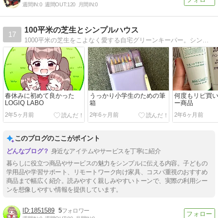
週間IN:
0
週間OUT:
120
月間IN:
0
100平米の芝生とシンプルハウス
17
1000平米の芝生をこよなく愛する自宅グリーンキーパー。シンプルなおうちでの生活メインのブログです。
春休みに初めて良かった
うっかり小学生のための筆
何度もリピ買
LOGIQ LABO
箱
ー商品
2年5ヶ月前
2年6ヶ月前
2年6ヶ月前
このブログのここがポイント
身近なアイテムやサービスを丁寧に紹介
暮らしに役立つ商品やサービスの魅力をシンプルに伝える内容。子どもの
学用品や学習サポート、リモートワーク向け家具、コスパ重視のおすすめ
商品まで幅広く紹介。読みやすく親しみやすいトーンで、実際の利用シー
ンを想像しやすい情報を提供しています。
1851589
5