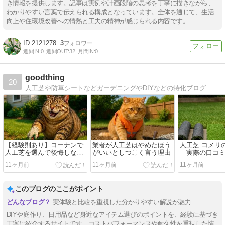
き情報を提供します。記事は実例や計画段階の思考を丁寧に描きながら、
わかりやすい言葉で伝えられる構成となっています。全体を通じて、生活
向上や住環境改善への情熱と工夫の精神が感じられる内容です。
2121278
3
週間IN:
0
週間OUT:
32
月間IN:
0
goodthing
20
人工芝や防草シートなどガーデニングやDIYなどの特化ブログ
【経験則あり】コーナンで
業者が人工芝はやめたほう
人工芝 コメリ
人工芝を選んで後悔しない
がいいとしつこく言う理由
｜実際の口コ
ためのポイント
も紹介
11ヶ月前
11ヶ月前
11ヶ月前
このブログのここがポイント
実体験と比較を重視した分かりやすい解説が魅力
DIYや庭作り、日用品など身近なアイテム選びのポイントを、経験に基づき
丁寧に紹介するサイトです。コストパフォーマンスや耐久性を重視した情