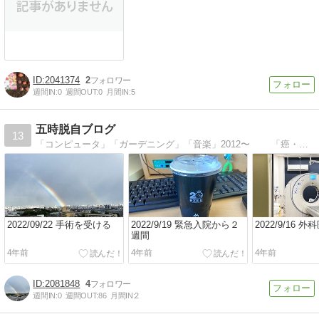
2041374
2
週間IN:
0
週間OUT:
0
月間IN:
5
五時脱自ブログ
13
「コンピュータ」「ガーデニング」「音楽」2012〜 「癌・闘病」2021〜 「中国生活」「ゴルフ」 2012〜2018
2022/09/22 手術を受ける
2022/9/19 緊急入院から２
2022/9/16 
週間
4年前
4年前
4年前
2081848
4
週間IN:
0
週間OUT:
86
月間IN:
2