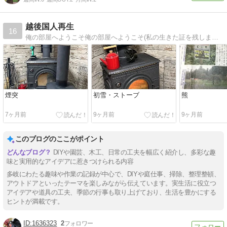
越後国人再生
16
俺の部屋へようこそ俺の部屋へようこそ(私の生きた証を残します）
煙突
初雪・ストーブ
熊
7ヶ月前
9ヶ月前
9ヶ月前
このブログのここがポイント
DIYや園芸、木工、日常の工夫を幅広く紹介し、多彩な趣
味と実用的なアイデアに惹きつけられる内容
多岐にわたる趣味や作業の記録が中心で、DIYや庭仕事、掃除、整理整頓、
アウトドアといったテーマを楽しみながら伝えています。実生活に役立つ
アイデアや道具の工夫、季節の行事も取り上げており、生活を豊かにする
ヒントが満載です。
1636323
2