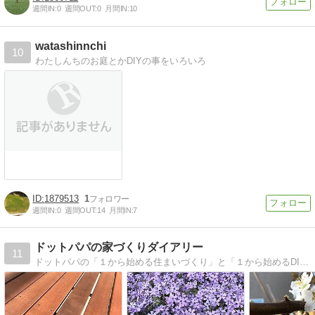
週間IN:
0
週間OUT:
0
月間IN:
10
watashinnchi
10
わたしんちのお庭とかDIYの事をいろいろ
1879513
1
週間IN:
0
週間OUT:
14
月間IN:
7
ドットパパの家づくりダイアリー
11
ドットパパの「１から始める住まいづくり」と「１から始めるDIY」を記録するブログ