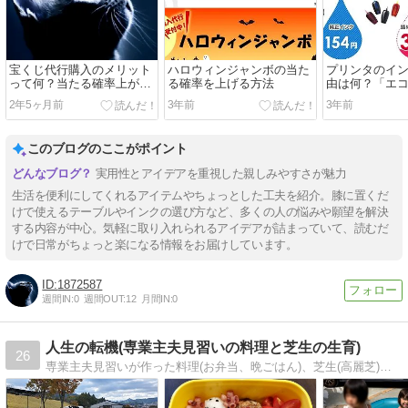
宝くじ代行購入のメリット
ハロウィンジャンボの当た
プリンタのイ
って何？当たる確率上がる
る確率を上げる方法
由は何？「エ
の？
安い？
2年5ヶ月前
3年前
3年前
このブログのここがポイント
実用性とアイデアを重視した親しみやすさが魅力
生活を便利にしてくれるアイテムやちょっとした工夫を紹介。膝に置くだ
けで使えるテーブルやインクの選び方など、多くの人の悩みや願望を解決
する内容が中心。気軽に取り入れられるアイデアが詰まっていて、読むだ
けで日常がちょっと楽になる情報をお届けしています。
1872587
週間IN:
0
週間OUT:
12
月間IN:
0
人生の転機(専業主夫見習いの料理と芝生の生育)
26
専業主夫見習いが作った料理(お弁当、晩ごはん)、芝生(高麗芝)の生育状況を掲載しています。