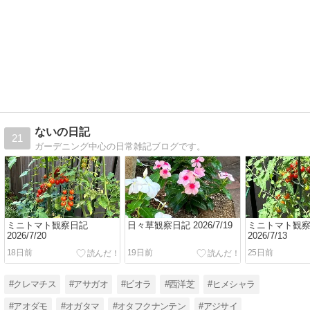
ないの日記
21
ガーデニング中心の日常雑記ブログです。
ミニトマト観察日記
日々草観察日記 2026/7/19
ミニトマト観
2026/7/20
2026/7/13
18日前
19日前
25日前
#クレマチス
#アサガオ
#ビオラ
#西洋芝
#ヒメシャラ
#アオダモ
#オガタマ
#オタフクナンテン
#アジサイ