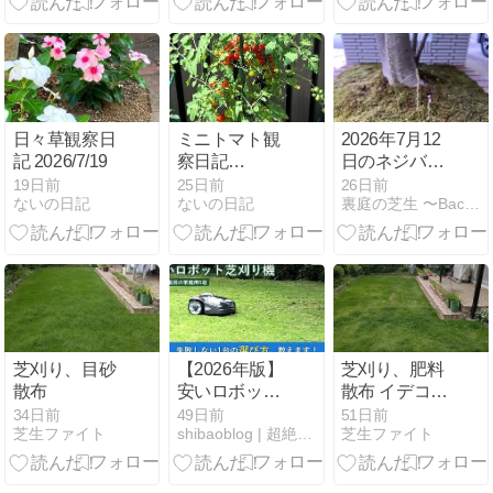
日々草観察日
ミニトマト観
2026年7月12
記 2026/7/19
察日記
日のネジバナ
2026/7/13
と芝刈り、翌
19日前
25日前
26日前
ないの日記
ないの日記
裏庭の芝生 〜Backyard Lawn〜
朝7月13日の
芝生
芝刈り、目砂
【2026年版】
芝刈り、肥料
散布
安いロボット
散布 イデコン
芝刈り機5選
ポガーデンEV
34日前
49日前
51日前
芝生ファイト
shibaoblog | 超絶手抜きでも綺麗な芝生を
芝生ファイト
｜10万円以下
で買えるコス
パ重視モデル