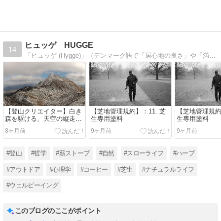
ヒュッゲ HUGGE
14
「ヒュッゲ (Hygge)」（デンマーク語で「居心地の良さ」や「満たされた時間」を意味する価値観）
【登山クリエイター】白き
【芝地管理規約】：11. 芝
【芝地管理規約】
森を駆ける、天空の縦走
生専用塗料
生専用塗料
【１０：裏磐梯山トレイル
8ヶ月前
9ヶ月前
9ヶ月前
ラン編】
#登山
#哲学
#薪ストーブ
#自然
#スローライフ
#ハーブ
#アウトドア
#心理学
#コーヒー
#芝生
#ナチュラルライフ
#ウェルビーイング
このブログのここがポイント