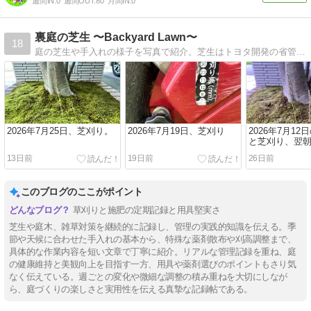
週間IN:
0
週間OUT:
80
月間IN:
0
裏庭の芝生 〜Backyard Lawn〜
18
庭の芝生や手入れの様子を写真で紹介。芝生はトヨタ開発の省管理型の高麗芝TM9です。（たまに以前に住んでたモントリオールなど海外の芝生も紹介します。）
2026年7月25日、芝刈り。
2026年7月19日、芝刈り
2026年7月1
と芝刈り、翌朝
芝生
13日前
19日前
26日前
このブログのここがポイント
草刈りと施肥の定期記録と用具堅実さ
芝生や庭木、雑草対策を継続的に記録し、管理の実践的知識を伝える。季
節や天候に合わせた手入れの基本から、特殊な薬剤散布や刈高調整まで、
具体的な作業内容を短い文章で丁寧に紹介。リアルな管理記録を重ね、庭
の健康維持と美観向上を目指す一方、用具や薬剤選びのポイントもさり気
なく伝えている。週ごとの変化や微細な調整の積み重ねを大切にしなが
ら、庭づくりの楽しさと実用性を伝える真摯な記録帖である。