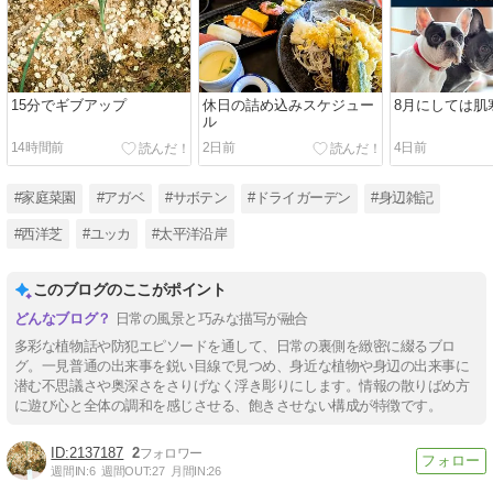
15分でギブアップ
休日の詰め込みスケジュー
8月にしては肌
ル
14時間前
2日前
4日前
#家庭菜園
#アガベ
#サボテン
#ドライガーデン
#身辺雑記
#西洋芝
#ユッカ
#太平洋沿岸
このブログのここがポイント
日常の風景と巧みな描写が融合
多彩な植物話や防犯エピソードを通して、日常の裏側を緻密に綴るブロ
グ。一見普通の出来事を鋭い目線で見つめ、身近な植物や身辺の出来事に
潜む不思議さや奥深さをさりげなく浮き彫りにします。情報の散りばめ方
に遊び心と全体の調和を感じさせる、飽きさせない構成が特徴です。
2137187
2
週間IN:
6
週間OUT:
27
月間IN:
26