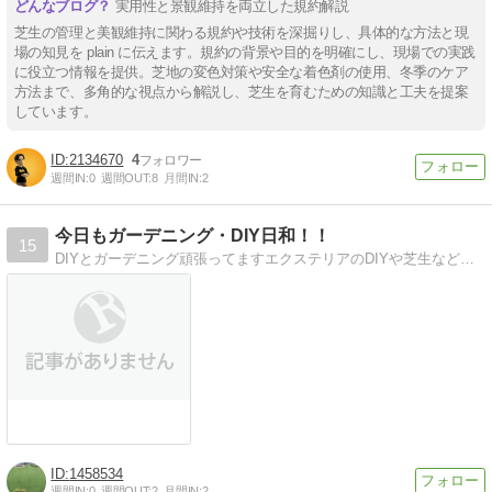
実用性と景観維持を両立した規約解説
芝生の管理と美観維持に関わる規約や技術を深掘りし、具体的な方法と現
場の知見を plain に伝えます。規約の背景や目的を明確にし、現場での実践
に役立つ情報を提供。芝地の変色対策や安全な着色剤の使用、冬季のケア
方法まで、多角的な視点から解説し、芝生を育むための知識と工夫を提案
しています。
2134670
4
週間IN:
0
週間OUT:
8
月間IN:
2
今日もガーデニング・DIY日和！！
15
DIYとガーデニング頑張ってますエクステリアのDIYや芝生などがメインですが他のこともちょこちょこ書いてます
1458534
週間IN:
0
週間OUT:
2
月間IN:
2