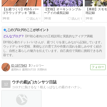
【お庭づくり】#18-5 パー
【芝桜】オーキントンブル
【果樹】スモ
ゴラウッドデッキ ”床張り
ーアイの成長記録
培記録
その１”
3年前
3年前
3年前
このブログのここがポイント
DIY初心者向けの工程説明と実践的なアイデア満載
DIY初心者のドットパパさんが、庭づくりを楽しみながら記録しています。
ウッドデッキや芝桜、果樹などの育て方や作業の流れを親しみやすく紹介
し、自然と暮らしの魅力を伝えています。自己責任で気軽に挑戦できる内
容です。
1977943
3
週間IN:
0
週間OUT:
33
月間IN:
6
ウチの庭|дﾟ)カンサツ日誌
12
コロナに負けるな！植えっぱなしの庭のオハナシ。