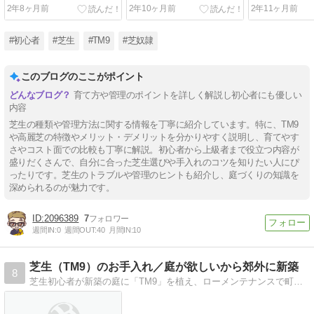
すく解説
メリットはな
2年8ヶ月前
2年10ヶ月前
2年11ヶ月前
#初心者
#芝生
#TM9
#芝奴隷
このブログのここがポイント
育て方や管理のポイントを詳しく解説し初心者にも優しい
内容
芝生の種類や管理方法に関する情報を丁寧に紹介しています。特に、TM9
や高麗芝の特徴やメリット・デメリットを分かりやすく説明し、育てやす
さやコスト面での比較も丁寧に解説。初心者から上級者まで役立つ内容が
盛りだくさんで、自分に合った芝生選びや手入れのコツを知りたい人にぴ
ったりです。芝生のトラブルや管理のヒントも紹介し、庭づくりの知識を
深められるのが魅力です。
2096389
7
週間IN:
0
週間OUT:
40
月間IN:
10
芝生（TM9）のお手入れ／庭が欲しいから郊外に新築
8
芝生初心者が新築の庭に「TM9」を植え、ローメンテナンスで町内一の芝生を目指して奮闘しているブログです。