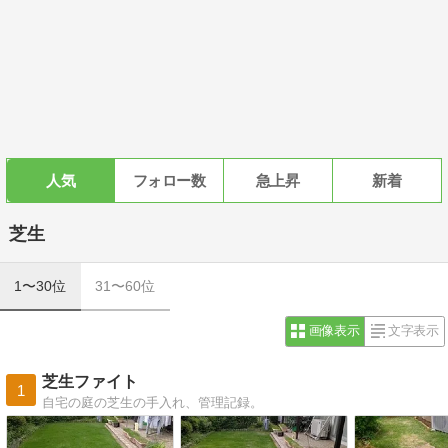
人気
フォロー数
急上昇
新着
芝生
1〜30位
31〜60位
画像表示
文字表示
芝生ファイト
1
自宅の庭の芝生の手入れ、管理記録。