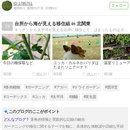
1785751
週間IN:
0
週間OUT:
35
月間IN:
0
台所から海が見える移住組 in 北関東
19
キッチンから太平洋が見える沿岸に移住して、はまったものはガーデニングと、、、。
今日の種採取など
ユッカ・カルネかバリダは
温室リニュー
たまたソニアーナ？
3日前
6日前
9日前
#多肉植物
#ガーデニング
#アガベ
#ドライガーデン
#西洋芝
#コーデックス
#ユッカ
#太平洋
#潮騒
#実生苗
このブログのここがポイント
多角的情報と実践的な記録の融合
ガーデニングや移住に関するテーマを軸に、具体的な体験談や詳細な手続