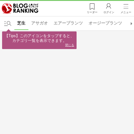
リーダー
ログイン
メニュー
芝生
アサガオ
エアープランツ
オージープランツ
ク
【Tips】このアイコンをタップすると、

カテゴリ一覧を表示できます。
閉じる