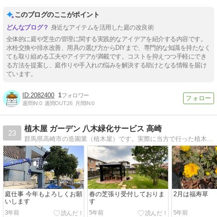
このブログのここがポイント
身近なアイテムを活用した庭の改良術
全体的に庭や芝生の管理に関する実践的なアイデアを紹介する内容です。
水栓交換や排水改善、用具の選び方からDIYまで、専門的な知識を持たなく
ても取り組める工夫やアイデアが満載です。コストを抑えつつ手軽にでき
る方法を提案し、庭作りや手入れの悩みを解決する助けとなる情報を届け
ています。
2082400
1
週間IN:
0
週間OUT:
26
月間IN:
0
植木屋 ガーデン 八木緑化サービス 高崎
23
群馬県高崎市の造園業（植木屋）です。実際に当方で行った植木屋の仕事や庭木、お花などをブログにも載せていきます。お問い合わせもお気軽にどうぞ
庭仕事 今年もよろしくお願
春の芝張り受付しておりま
2月は福寿草
いします
す
3年前
5年前
5年前