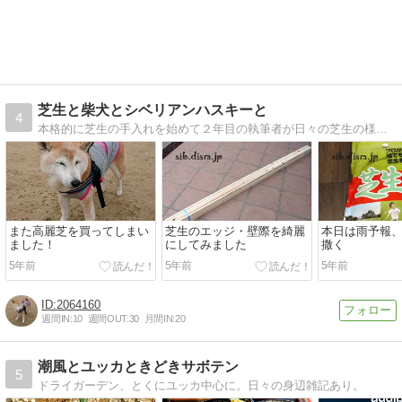
芝生と柴犬とシベリアンハスキーと
4
本格的に芝生の手入れを始めて２年目の執筆者が日々の芝生の様子を紹介します。
また高麗芝を買ってしまい
芝生のエッジ・壁際を綺麗
本日は雨予報
ました！
にしてみました
撒く
5年前
5年前
5年前
2064160
週間IN:
10
週間OUT:
30
月間IN:
20
潮風とユッカときどきサボテン
5
ドライガーデン、とくにユッカ中心に。日々の身辺雑記あり。