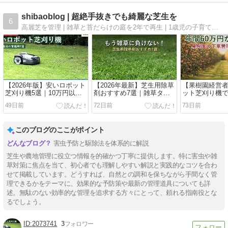
shibaoblog | 超絶手抜きでも綺麗な芝生を
6
高麗芝を管理 | 雑草と苔だらけの庭を2年で再生 | 1歳児の子育てに追われながらも、短時間かつ超絶手抜きで芝生を綺麗にする管理法 | 厳選した芝生の道具紹介 | 全て自分で実践し、実績に基づいた紹介です
【2026年版】安いロボット
【2026年最新】芝生用除草
【果樹園経営
芝刈り機5選｜10万円以下
剤おすすめ7選｜雑草タイ
ット芝刈り機
で買えるコスパ重視モデル
プ別の選び方
完全自動化｜
49日前
72日前
73日前
と費用対効果
このブログのここがポイント
害虫予防と駆除法を体系的に解説
芝生や農地管理に役立つ情報を的確かつ丁寧に提供します。特に害虫や雑
草対策に焦点を当て、初心者でも理解しやすい解説と実践的なコツを合わ
せて掲載しています。どうすれば、自然との調和を保ちながら手間なく管
理できるかをテーマに、効果的な予防策や最新の管理道具についても詳
述。無駄のない効率的な管理を追求する方々にとって、頼れる指南役とな
るでしょう。
2073741
3