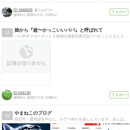
1949426
1
週間IN:
0
週間OUT:
21
月間IN:
0
娘から『超〜かっこいいパパ』と呼ばれて
24
パパ手作りガーデンと３姉弟の成長写真日記パパがこしらえたスペシャルガーデンを披露し、３姉弟の成長記録をドキュメントする
634130
週間IN:
0
週間OUT:
18
月間IN:
0
やまねこのブログ
25
四日市・霞埠頭を中心に、ルアー釣りを楽しんでいます。あとは、お金の増やし方、FX、家庭菜園、芝生育成などについて研究しています。