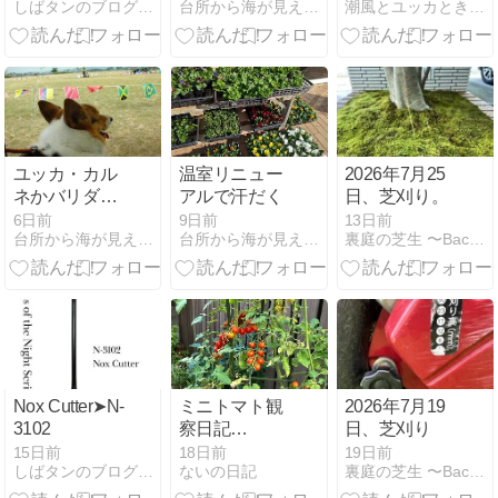
しばタンのブログ(芝生化伝導師）
台所から海が見える移住組 in 北関東
潮風とユッカときどきサボテン
ユッカ・カル
温室リニュー
2026年7月25
ネかバリダは
アルで汗だく
日、芝刈り。
たまたソニア
6日前
9日前
13日前
台所から海が見える移住組 in 北関東
台所から海が見える移住組 in 北関東
裏庭の芝生 〜Backyard Lawn〜
ーナ？
Nox Cutter➤N-
ミニトマト観
2026年7月19
3102
察日記
日、芝刈り
2026/7/20
15日前
18日前
19日前
しばタンのブログ(芝生化伝導師）
ないの日記
裏庭の芝生 〜Backyard Lawn〜