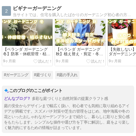
ビギナーガーデニング
2
当サイトでは、住宅を購入したばかりのガーデニング初心者の方に向けて、ガーデニング（エクステリア・剪定・砂利敷き等）の基礎知識や知って得する情報を提供しています。
【ベランダ ガーデニング
【ベランダ ガーデニング
【失敗しない
冬】防寒・休眠管理・枯ら
秋】植え替え・剪定・冬支
ダガーデニン
さない工夫
度のスタートガイド
ド：水やり・
9ヶ月前
9ヶ月前
9ヶ月前
策・おすすめ
#ガーデニング
#庭づくり
#庭の手入れ
このブログのここがポイント
多彩な庭づくりと自然対策の提案クラフト感
庭の安全からデザインまで幅広く扱い、初心者でも気軽に取り組めるアイ
デアが満載です。スズメバチ対策や芝生の管理をはじめ、地中海風や冬の
花といったおしゃれなガーデンプランまで紹介し、暮らしに彩りと安心感
をもたらします。シンプルな操作や選び方を丁寧に解説し、庭をより楽し
く魅力的にするための情報が詰まっています。