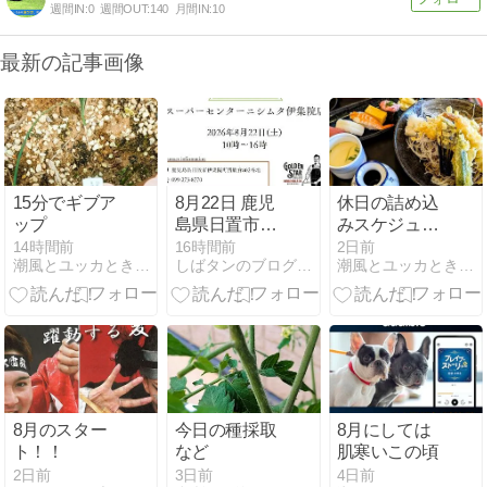
週間IN:
0
週間OUT:
140
月間IN:
10
最新の記事画像
15分でギブア
8月22日 鹿児
休日の詰め込
ップ
島県日置市に
みスケジュー
て刃研ぎ実演
ル
14時間前
16時間前
2日前
潮風とユッカときどきサボテン
しばタンのブログ(芝生化伝導師）
潮風とユッカときどきサボテン
会を開催しま
す！
8月のスター
今日の種採取
8月にしては
ト！！
など
肌寒いこの頃
2日前
3日前
4日前