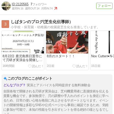
2120565
7
週間IN:
16
週間OUT:
14
月間IN:
74
しばタンのブログ(芝生化伝導師）
3
小学校・保育園・幼稚園の校園庭芝生化を推進しています。
8月22日 鹿児島県日置市に
8月のスタート！！
Nox Cutter➤N-
て刃研ぎ実演会を開催しま
す！
16時間前
2日前
15日前
このブログのここがポイント
実演とアドバイスを同時提供する無料体験会
全国各地で開催される刃研ぎ実演会は、芝刈機愛用者に直接技術を伝える
貴重な機会です。参加無償で、刃の調整や手入れのポイントを身近に学べ
るため、日常の使い心地を格段に向上させるサポートとなります。イベン
トの開催情報は多彩なSNSや公式ページから事前に確認できるため、気軽
に参加が可能で、未知の性能を引き出すヒントを得る絶好の場となるでし