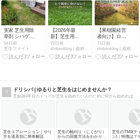
実家 芝生用除
【2026年最
【果樹園経営
草剤 シバゲン
新】芝生用除
者向け】ロボ
DF 散布
草剤おすすめ
ット芝刈り機
54日前
72日前
73日前
芝生ファイト
shibaoblog | 超絶手抜きでも綺麗な芝生を
shibaoblog | 超絶手抜きでも綺麗な芝生を
7選｜雑草タ
で下草管理を
イプ別の選び
完全自動化｜
方
おすすめ機種
と費用対効果
ドリシバ | ゆるりと芝生をはじめませんか？
7
芝奴隷4年目のドリーが芝生を始めたい人のために何から始めればよいかをわかりやすく説明します。
芝生エアレーション｜やり
芝生の軸刈り（じくがり）
芝生のTM9(
方を道具別に簡単解説
からの回復方法をわかりや
ン)｜特徴は？