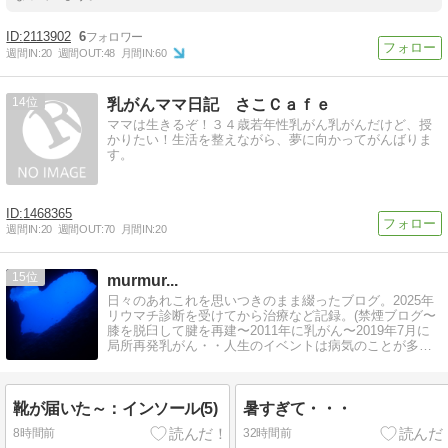
2113902
6
週間IN:
20
週間OUT:
48
月間IN:
60
14
乳がんママ日記 さこＣａｆｅ
ママは生きるぞ！３４歳若年性乳がん乳がんだけど、授
かりたい！生活を整えながら、夢に向かってがんばりま
す。
1468365
週間IN:
20
週間OUT:
70
月間IN:
20
15
murmur...
日々のあれこれを思いつきのまま綴ったブログ。2025年
リウマチ診断を受けてから治療など記録。(禁煙ブログ〜
膝を脱臼して腱を再建〜2011年に乳がん〜2019年7月に
局所再発乳がん・・人生のイベントは病気のことが多い
のかなぁ)
靴が届いた～：インソール(5)
暑すぎて・・・
8時間前
32時間前