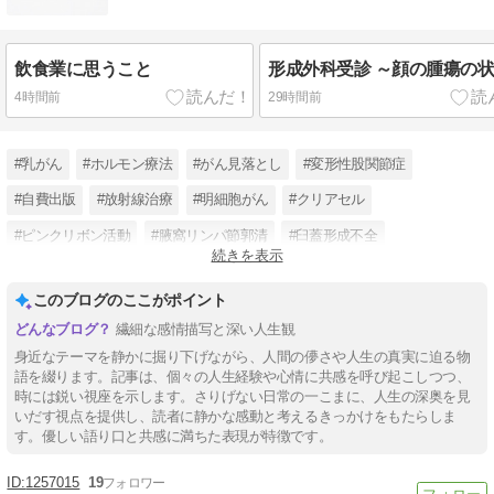
飲食業に思うこと
形成外科受診 ～顔の腫瘍の
4時間前
29時間前
#乳がん
#ホルモン療法
#がん見落とし
#変形性股関節症
#自費出版
#放射線治療
#明細胞がん
#クリアセル
#ピンクリボン活動
#腋窩リンパ節郭清
#臼蓋形成不全
続きを表示
#突発性難聴
このブログのここがポイント
繊細な感情描写と深い人生観
身近なテーマを静かに掘り下げながら、人間の儚さや人生の真実に迫る物
語を綴ります。記事は、個々の人生経験や心情に共感を呼び起こしつつ、
時には鋭い視座を示します。さりげない日常の一こまに、人生の深奥を見
いだす視点を提供し、読者に静かな感動と考えるきっかけをもたらしま
す。優しい語り口と共感に満ちた表現が特徴です。
1257015
19