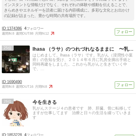
インスタントな情報だけでなく、それぞれの体験や感動を伝えることで、
きらめきやエネルギーを読者に届ける内容構成に。多彩な文化とお出かけ
の記録が詰まった、豊かな時間の共有場所です。
1374386
4
週間IN:
8
週間OUT:
88
月間IN:
12
25
lhasa （ラサ）のつれづれなるままに 〜乳がんと生きて…
はじめまして。lhasa（ラサ）です。乳がん（浸潤性小葉
癌）の告知を受け、２０１４年６月に乳房全摘出手術と
同時再建をしました。これから乳がんと生きていく中
で、…
1690490
週間IN:
8
週間OUT:
16
月間IN:
8
26
今を生きる
乳がんステージ４の患者です 肺、肝臓、骨に転移して
ますが仕事してます 治療と日々の生活を綴っていきま
す
1853228
4