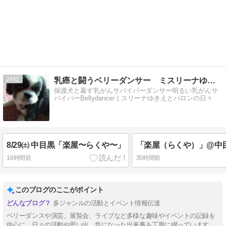
24
乳癌と闘うベリーダンサー ミスリーナゆきえ
保護犬と暮す乳がんサバイバーダンサー明るい乳がんサ
バイバーBellydancerミスリーナゆきえとパロンの日々
8/29㈯ 中目黒「楽屋〜らくや〜」
「楽屋（らくや）」@中
16時間前
35時間前
このブログのここがポイント
多ジャンルの活動とイベント情報伝達
ベリーダンスや演芸、展覧会、ライブなど多様な趣味やイベントの記録を
中心に、日々の活動や思い出、気になった出来事を丁寧に綴っています。