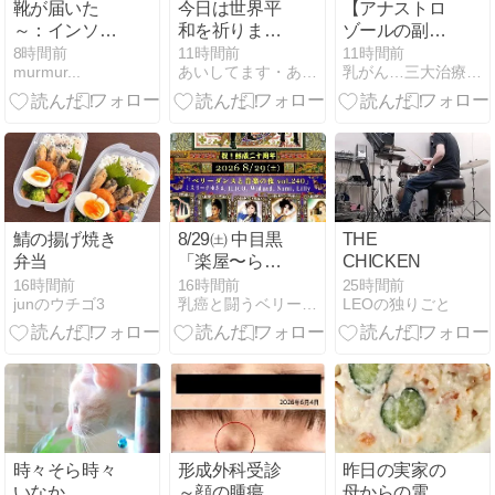
靴が届いた
今日は世界平
【アナストロ
～：インソー
和を祈りまし
ゾールの副作
ル(5)
た
用？】頭痛が
8時間前
11時間前
11時間前
murmur...
あいしてます・ありがとう＊えみこのブログ＊乳がんになってから
乳がん…三大治療は無治療だけど、ゆる〜り元気に暮らしています
治まった漢方
薬と、寝不足
でやる気ゼロ
の日
鯖の揚げ焼き
8/29㈯ 中目黒
THE
弁当
「楽屋〜らく
CHICKEN
や〜」
16時間前
16時間前
25時間前
junのウチゴ3
乳癌と闘うベリーダンサー ミスリーナゆきえ
LEOの独りごと
時々そら時々
形成外科受診
昨日の実家の
いなか
～顔の腫瘍の
母からの電話