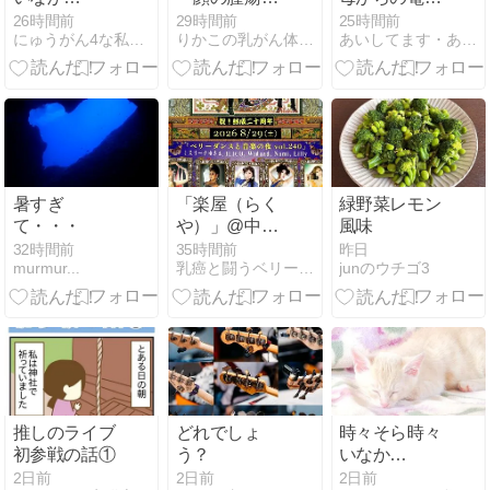
（nya.3488）
状態～
♥️と嬉しかっ
26時間前
29時間前
25時間前
にゅうがん4な私と風太（日本猫）のららら田舎生活
りかこの乳がん体験記
あいしてます・ありがとう＊えみこのブログ＊乳がんになってから
たこと！
暑すぎ
「楽屋（らく
緑野菜レモン
て・・・
や）」@中目
風味
黒で舞います
32時間前
35時間前
昨日
murmur...
乳癌と闘うベリーダンサー ミスリーナゆきえ
junのウチゴ3
推しのライブ
どれでしょ
時々そら時々
初参戦の話①
う？
いなか
（nya.3487）
2日前
2日前
2日前