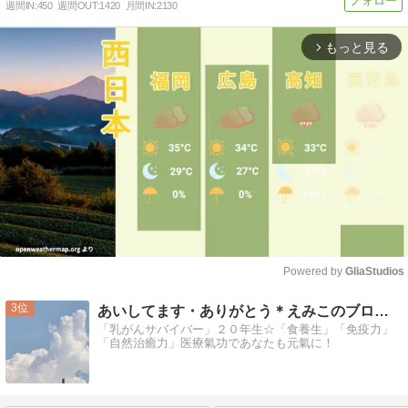
週間IN:
450
週間OUT:
1420
月間IN:
2130
もっと見る
arrow_forward_ios
Powered by 
GliaStudios
Mute
3
あいしてます・ありがとう＊えみこのブログ＊乳がんになってから
「乳がんサバイバー」２０年生☆「食養生」「免疫力」
「自然治癒力」医療氣功であなたも元氣に！