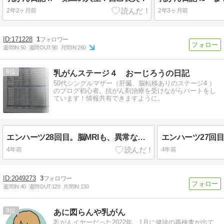
2年2ヶ月前
2年3ヶ月前
171228
1
週間IN:
50
週間OUT:
90
月間IN:
260
8
乳がんステージ４ おーじろうの日記
50代シングルマザー（肝臓、脳転移ありのステージ4 ）
のブログ初心者。抗がん剤治療を受けながらパートをし
ています！情報共有できますように。
エンハーツ28回目。脳MRIも、異常なし。
4年前
4年前
2049273
3
週間IN:
40
週間OUT:
120
月間IN:
130
9
あに図らんや乳がん
乳がんイヤーだった2022年。1月に健診の再検査が出て、