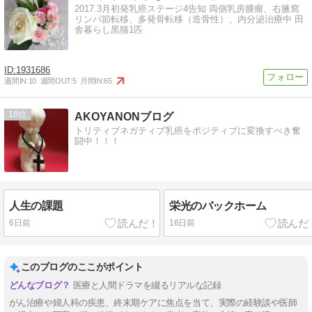
2017.3月初発乳癌ステージ4告知 両側乳房腫瘤、右腋窩
リンパ節転移、多発骨転移（造骨性）、内分泌治療中 田
舎暮らし黒猫1匹
1931686
週間IN:
10
週間OUT:
5
月間IN:
65
18
AKOYANONブログ
トリティブネガティブ乳癌をポジティブに変換すべき奮
闘中！！！
人生の課題
栄光のバックホーム
6日前
16日前
このブログのここがポイント
医療と人間ドラマを綴るリアルな記録
がん治療や婦人科の疾患、終末期ケアに焦点を当て、実際の経験談や医師