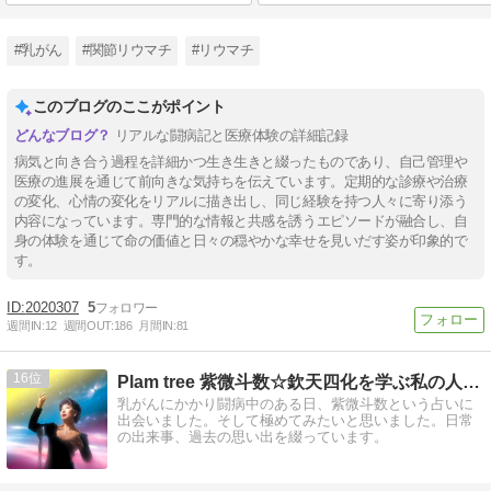
#乳がん
#関節リウマチ
#リウマチ
このブログのここがポイント
リアルな闘病記と医療体験の詳細記録
病気と向き合う過程を詳細かつ生き生きと綴ったものであり、自己管理や
医療の進展を通じて前向きな気持ちを伝えています。定期的な診療や治療
の変化、心情の変化をリアルに描き出し、同じ経験を持つ人々に寄り添う
内容になっています。専門的な情報と共感を誘うエピソードが融合し、自
身の体験を通じて命の価値と日々の穏やかな幸せを見いだす姿が印象的で
す。
2020307
5
週間IN:
12
週間OUT:
186
月間IN:
81
16
Plam tree 紫微斗数☆欽天四化を学ぶ私の人生日記
乳がんにかかり闘病中のある日、紫微斗数という占いに
出会いました。そして極めてみたいと思いました。日常
の出来事、過去の思い出を綴っています。