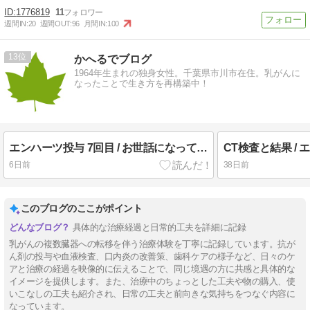
1776819
11
週間IN:
20
週間OUT:
96
月間IN:
100
13
かへるでブログ
1964年生まれの独身女性。千葉県市川市在住。乳がんに
なったことで生き方を再構築中！
エンハーツ投与 7回目 / お世話になっている方々へ報告 / うれしい収穫
CT検査と結果 / 
6日前
38日前
このブログのここがポイント
具体的な治療経過と日常的工夫を詳細に記録
乳がんの複数臓器への転移を伴う治療体験を丁寧に記録しています。抗が
ん剤の投与や血液検査、口内炎の改善策、歯科ケアの様子など、日々のケ
アと治療の経過を映像的に伝えることで、同じ境遇の方に共感と具体的な
イメージを提供します。また、治療中のちょっとした工夫や物の購入、使
いこなしの工夫も紹介され、日常の工夫と前向きな気持ちをつなぐ内容に
なっています。