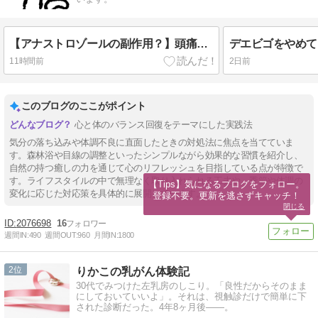
【アナストロゾールの副作用？】頭痛が治まった漢方薬と、寝不足でやる気ゼロの日
デエビゴをやめて
11時間前
2日前
このブログのここがポイント
心と体のバランス回復をテーマにした実践法
気分の落ち込みや体調不良に直面したときの対処法に焦点を当てていま
す。森林浴や目線の調整といったシンプルながら効果的な習慣を紹介し、
自然の持つ癒しの力を通じて心のリフレッシュを目指している点が特徴で
す。ライフスタイルの中で無理なく取り入れられる工夫や、季節や体調の
【Tips】気になるブログをフォロー。

変化に応じた対応策を具体的に展開しています。
登録不要。更新を逃さずキャッチ！
閉じる
2076698
16
週間IN:
490
週間OUT:
960
月間IN:
1800
2
りかこの乳がん体験記
30代でみつけた左乳房のしこり。「良性だからそのまま
にしておいていいよ」。それは、視触診だけで簡単に下
された診断だった。4年8ヶ月後――。