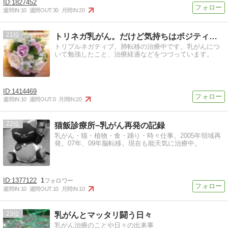
1827452
週間IN:
10
週間OUT:
30
月間IN:
20
21
トリネガ乳がん。だけど気持ちはポジティブに！
トリプルネガティブ。肺転移の治療中です。乳がんにつ
いて勉強したこと、治療経過などをつづっています。
1414469
週間IN:
10
週間OUT:
0
月間IN:
20
22
猫飯診療所−乳がん再発の記録
乳がん・猫・植物・食・踊り・時々仕事。2005年領域再
発。07年、09年脳転移。現在も能天気に治療中。
1377122
1
週間IN:
10
週間OUT:
10
月間IN:
10
23
乳がんとマッタリ闘う日々
乳がん治療のことや日々の出来事