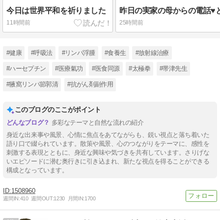
今日は世界平和を祈りました
11時間前
25時間前
#健康
#呼吸法
#リンパ浮腫
#食養生
#放射線治療
#ハーセプチン
#医療氣功
#医食同源
#太極拳
#帯津先生
#腋窩リンパ節郭清
#抗がん剤副作用
このブログのここがポイント
多彩なテーマと自然な流れの紹介
身近な出来事や風景、心情に焦点をあてながらも、鋭い視点と落ち着いた
語り口で綴られています。散策や風景、心のつながりをテーマに、感性を
刺激する表現とともに、身近な興味や気づきを共有しています。さりげな
いエピソードに潜む奥行きに引き込まれ、新たな視点を得ることができる
構成となっています。
1508960
週間IN:
410
週間OUT:
1230
月間IN:
1700