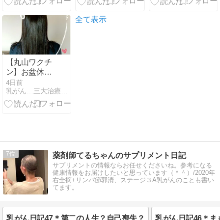
全て表示
【丸山ワクチ
ン】お盆休み
前の発送スケ
4日前
乳がん…三大治療は無治療だけど、ゆる〜り元気に暮らしています
ジュールが予
想外
7
薬剤師てるちゃんのサプリメント日記
サプリメントの情報ならお任せくださいね。参考になる
健康情報をお届けしたいと思っています（＾＾）/2020年
右全摘+リンパ節郭清、ステージ３A乳がんのことも書い
てます。
乳がん日記47＊第二の人生？自己喪失？
乳がん日記46＊ま