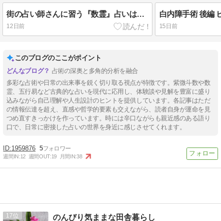
街の占い師さんに習う『数霊』占いは面白い。。。美輪明宏さんと愛の讃歌
白内障手術 後編
12日前
15日前
このブログのここがポイント
占術の深奥と多角的分析を融合
多彩な占術や日常の出来事を鋭く切り取る視点が特徴です。紫微斗数や数
霊、五行易など古典的な占いを現代に応用し、体験談や見解を豊富に盛り
込みながら自己理解や人生設計のヒントを提供しています。各記事はただ
の情報伝達を超え、直感や哲学的要素も交えながら、読者自身が運命を見
つめ直すきっかけを作っています。時には辛口ながらも親近感のある語り
口で、日常に密接した占いの世界を身近に感じさせてくれます。
1959876
5
週間IN:
12
週間OUT:
19
月間IN:
38
17
のんびり気ままな田舎暮らし