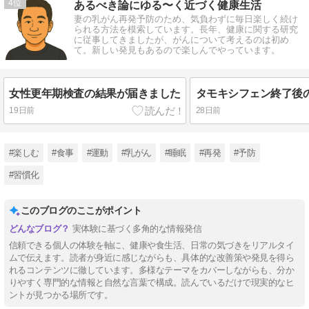
4
あるべき論にゆる〜く近づく健康生活
妻の乳がん再発予防のため、気負わずに毎日楽しく続け
られる方法を模索しています。長年、健康に関する研究
に従事してきましたが、がんについて考えるのは初め
て。新しい発見もあるので楽しんでやっています。
女性更年期検査の結果が届きました
19日前
28日前
#楽しむ
#食事
#運動
#乳がん
#睡眠
#再発
#予防
#習慣化
このブログのここがポイント
実体験に基づく多角的な情報発信
信頼できる個人の体験を軸に、健康や食生活、日常の気づきをリアルタイ
ムで伝えます。読者が身近に感じながらも、具体的な改善策や発見を得ら
れるコンテンツに徹しています。多様なテーマをカバーしながらも、分か
りやすく専門的な情報と自然な言葉で構成。読んでいるだけで現実的なヒ
ントが見つかる場所です。