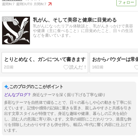
週間IN:
7
週間OUT:
0
月間IN:
7
27
乳がん、そして美容と健康に目覚める
乳がんになったリアル体験談と、乳がんきっかけで美容
や健康（主に食べること）に目覚めたこと、日々の生活
などを書いています。
とりとめなく、ガンについて書きます
おからパウダーは常
2日前
16日前
このブログのここがポイント
身近なテーマを深く掘り下げる丁寧な綴り
多彩なテーマを自然体で綴ることで、日々の暮らしや心の動きを丁寧に伝
えています。記憶や感情の記録に重きを置き、親しみやすさと共感を引き
出す文章スタイルが特徴です。身近な趣味や健康、暮らしの工夫を紹介
し、読む人の意識に寄り添います。文章の細部にこだわりつつ、過度な飾
りを排除したわかりやすさも併せ持ち、幅広い年代に響く内容に仕上げて
います。