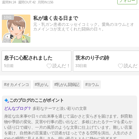
週間IN:
24
週間OUT:
42
月間IN:
156
10
私が遠く去る日まで
元・乳ガン患者のエッセイコミック。愛鳥のヨウムとオ
カメインコが支えてくれた闘病の日々。
息子に心配されました
茨木のり子の詩
5日前
33日前
#オカメインコ
#乳がん
#乳がん闘病記
#ヨウム
このブログのここがポイント
多彩なテーマと淡い彩りの文章
身近な出来事や日々の出来事を通じて温かさと安らぎを届けます。飼育動
物や季節の変化、災害や行事の思い出など、多岐にわたるテーマを柔らか
い語り口で綴り、一片の風景のような文章に仕上げています。難しい言葉
を避け、自然体の言葉遣いで読者がほっとできる空間を演出。人生のささ
やかな瞬間に見える美しさを、鋭い視点とともに静かに紡ぎます。