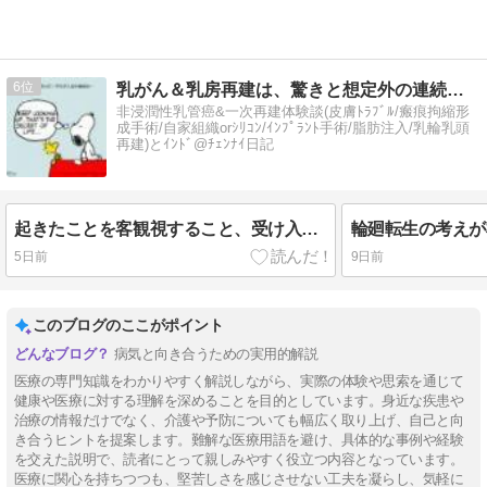
6
乳がん＆乳房再建は、驚きと想定外の連続！？を経てインド生活へ
非浸潤性乳管癌&一次再建体験談(皮膚ﾄﾗﾌﾞﾙ/瘢痕拘縮形
成手術/自家組織orｼﾘｺﾝ/ｲﾝﾌﾟﾗﾝﾄ手術/脂肪注入/乳輪乳頭
再建)とｲﾝﾄﾞ@ﾁｪﾝﾅｲ日記
起きたことを客観視すること、受け入れること
5日前
9日前
このブログのここがポイント
病気と向き合うための実用的解説
医療の専門知識をわかりやすく解説しながら、実際の体験や思索を通じて
健康や医療に対する理解を深めることを目的としています。身近な疾患や
治療の情報だけでなく、介護や予防についても幅広く取り上げ、自己と向
き合うヒントを提案します。難解な医療用語を避け、具体的な事例や経験
を交えた説明で、読者にとって親しみやすく役立つ内容となっています。
医療に関心を持ちつつも、堅苦しさを感じさせない工夫を凝らし、気軽に