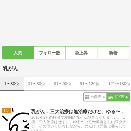
人気
フォロー数
急上昇
新着
乳がん
1〜30位
31〜60位
61〜90位
91〜120位
121〜150位
画像表示
文字表示
1
乳がん…三大治療は無治療だけど、ゆる〜り元気に暮らしています
2013年2月の検診で左胸に乳がんが見つかりました。以
後、三大治療はせずに、ゆる〜い玄米菜食と丸山ワクチ
ン、その他いろいろしながら、のんびり元気に暮らして
います。