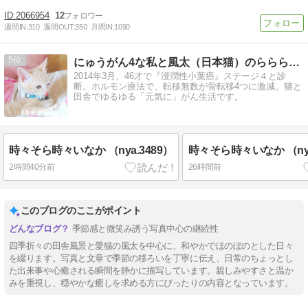
2066954
12
週間IN:
310
週間OUT:
350
月間IN:
1090
5
にゅうがん4な私と風太（日本猫）のららら田舎生活
2014年3月、46才で『浸潤性小葉癌』ステージ４と診
断。ホルモン療法で、転移無数が骨転移4つに激減。猫と
田舎でゆるゆる「元気に」がん生活です。
時々そら時々いなか （nya.3489）
時々そら時々いなか （nya
2時間40分前
26時間前
このブログのここがポイント
季節感と微笑み誘う写真中心の継続性
四季折々の田舎風景と愛猫の風太を中心に、和やかでほのぼのとした日々
を綴ります。写真と文章で季節の移ろいを丁寧に伝え、日常のちょっとし
た出来事や心癒される瞬間を静かに描写しています。親しみやすさと温か
みを重視し、穏やかな癒しを求める方にぴったりの内容となっています。