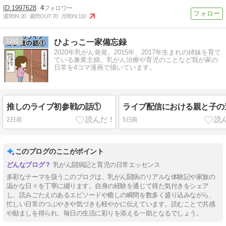
1997628
4
週間IN:
20
週間OUT:
70
月間IN:
110
12
ひよっこ一家備忘録
2020年乳がん発覚。2015年、2017年生まれの姉妹を育て
ている兼業主婦。乳がん治療や育児のことなど我が家の
日常を4コマ漫画で描いています。
推しのライブ初参戦の話①
ライブ配信における親と子の
2日前
5日前
このブログのここがポイント
乳がん闘病記と育児の日常エッセンス
多彩なテーマを扱うこのブログは、乳がん闘病のリアルな体験記や家族の
温かな日々を丁寧に綴ります。自身の経験を通じて得た気付きをシェア
し、読みごたえのあるエピソードや癒しの瞬間を数多く盛り込みながら、
忙しい日常のつぶやきや気づきも軽やかに伝えています。読むことで共感
や励ましを得られ、毎日の生活に彩りを添える一助となるでしょう。