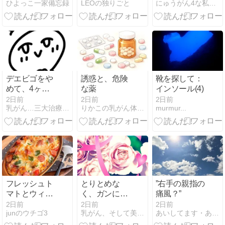
ひよっこ一家備忘録
LEOの独りごと
にゅうがん4な私と風太（日本猫）のららら田舎生活
デエビゴをや
誘惑と、危険
靴を探して：
めて、4ヶ月
な薬
インソール(4)
が経ちました
2日前
2日前
2日前
乳がん…三大治療は無治療だけど、ゆる〜り元気に暮らしています
りかこの乳がん体験記
murmur...
フレッシュト
とりとめな
”右手の親指の
マトとウィン
く、ガンにつ
痛風？”
ナーのレンジ
いて書きます
2日前
2日前
2日前
junのウチゴ3
乳がん、そして美容と健康に目覚める
あいしてます・ありがとう＊えみこのブログ＊乳がんになってから
ドリア