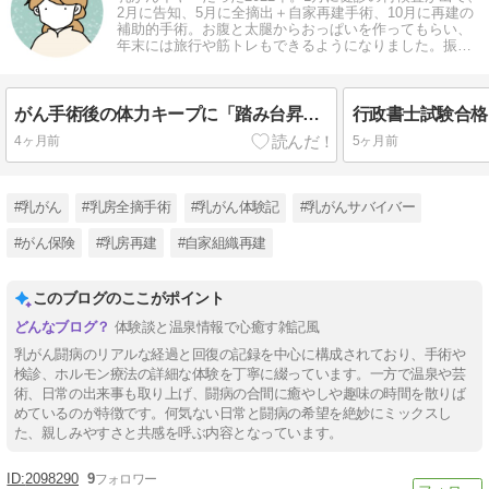
2月に告知、5月に全摘出＋自家再建手術、10月に再建の
補助的手術。お腹と太腿からおっぱいを作ってもらい、
年末には旅行や筋トレもできるようになりました。振り
返り記事を更新していきます。
がん手術後の体力キープに「踏み台昇降運動」
4ヶ月前
5ヶ月前
#乳がん
#乳房全摘手術
#乳がん体験記
#乳がんサバイバー
#がん保険
#乳房再建
#自家組織再建
このブログのここがポイント
体験談と温泉情報で心癒す雑記風
乳がん闘病のリアルな経過と回復の記録を中心に構成されており、手術や
検診、ホルモン療法の詳細な体験を丁寧に綴っています。一方で温泉や芸
術、日常の出来事も取り上げ、闘病の合間に癒やしや趣味の時間を散りば
めているのが特徴です。何気ない日常と闘病の希望を絶妙にミックスし
た、親しみやすさと共感を呼ぶ内容となっています。
2098290
9