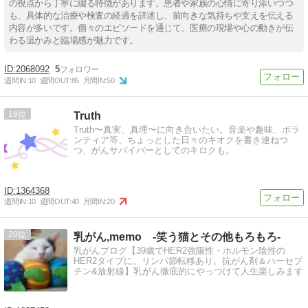
の視点から丁寧に綴る特徴があります。患者や家族の心情に寄り添いつつ
も、具体的な治療や検査の経過を詳述し、前向きな気持ちや支えを伝える
内容が多いです。個々のエピソードを通じて、医療の現場や心の動きが伝
わる温かみと臨場感が魅力です。
2068092
5
週間IN:
10
週間OUT:
85
月間IN:
50
19
Truth
Truth〜真実、真理〜に向き合いたい。音楽や趣味、ボラ
ンティア等、ちょっとした日々のキオクを書き連ねつ
つ、がんサバイバーとしてのキロクも。
1364368
週間IN:
10
週間OUT:
40
月間IN:
20
20
乳がん,memo -笑う猫とその他もろもろ-
乳がんブログ【39歳でHER2強陽性・ホルモン陰性の
HER2タイプに。リンパ節転移あり。抗がん剤＆ハーセプ
チン&放射線】乳がん徹底的にやっつけて人生楽しみます