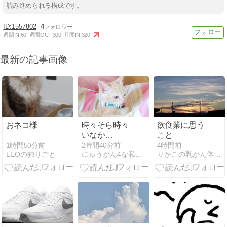
読み進められる構成です。
1557802
4
週間IN:
60
週間OUT:
300
月間IN:
320
最新の記事画像
おネコ様
時々そら時々
飲食業に思う
いなか
こと
（nya.3489）
1時間50分前
2時間40分前
4時間前
LEOの独りごと
にゅうがん4な私と風太（日本猫）のららら田舎生活
りかこの乳がん体験記