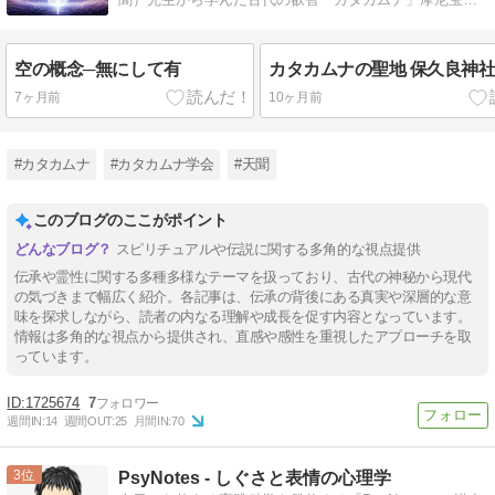
の神秘をお伝えします。
空の概念─無にして有
カタカムナの聖地 保久良神
7ヶ月前
10ヶ月前
#カタカムナ
#カタカムナ学会
#天聞
このブログのここがポイント
スピリチュアルや伝説に関する多角的な視点提供
伝承や霊性に関する多種多様なテーマを扱っており、古代の神秘から現代
の気づきまで幅広く紹介。各記事は、伝承の背後にある真実や深層的な意
味を探求しながら、読者の内なる理解や成長を促す内容となっています。
情報は多角的な視点から提供され、直感や感性を重視したアプローチを取
っています。
1725674
7
週間IN:
14
週間OUT:
25
月間IN:
70
3
PsyNotes - しぐさと表情の心理学