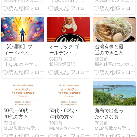
素数誕生のメカニズム
【 QOL の 科学 】Ku-Blog
素数誕生のメカニズム
パズル魔方陣
現のルール
ーの公式e ^iθ
メイカー
＝cosθ＋i sinθ
と現代三角関
数論の真値の
三角関係完全
解明！
【心理学】フ
オーリック ゴ
台湾有事と最
ィードバック
ールデン・ス
近のできごと
への恐怖を克
ライスド
66日前
66日前
68日前
【 QOL の 科学 】Ku-Blog
私的喫煙日記
脳外科医のつぶやき（心のビタミン）
服！批判を
「最強の武
器」にする脳
の修正術
50代・60代・
50代・60代・
角島で出会っ
70代の方々の
70代の方々の
た小さな食堂
ための 『AI×
ための 『AI×
と、主人の一
70日前
70日前
70日前
MLM失敗から学んだ人逆転！シニア主婦でもできる
MLM失敗から学んだ人逆転！シニア主婦でもできる
MLM失敗から学んだ人逆転！シニア主婦でもできる
ブログで“でき
ブログで“でき
言に涙が出そ
た!”を取り戻
た!”を取り戻
うになった話