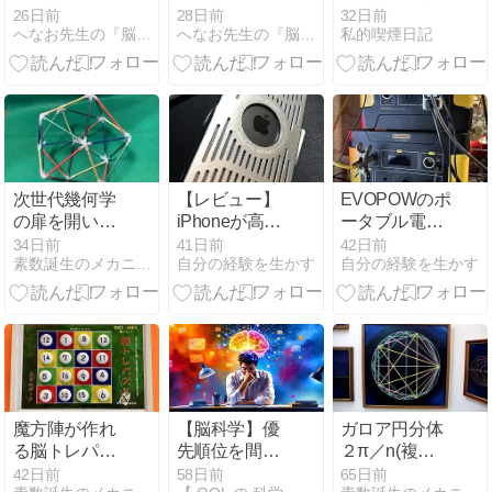
編】なぜサウ
ュだけが正解
ート・クラブ
26日前
28日前
32日前
へなお先生の『脳からととのう』脳科学ブログ
へなお先生の『脳からととのう』脳科学ブログ
私的喫煙日記
ナ後の「横浜
じゃない！遠
家系ラーメ
赤外線ストー
ン」は麻薬な
ブの深部から
のか？最強の
温まる医学
系譜と脳内ド
的・脳科学的
ーパミンを徹
メカニズム
底解剖！
次世代幾何学
【レビュー】
EVOPOWのポ
の扉を開いた
iPhoneが高級
ータブル電源
２１世紀の数
オーディオ
を2年半使い
34日前
41日前
42日前
素数誕生のメカニズム
自分の経験を生かす
自分の経験を生かす
学教育体験 ワ
に？アルミ製
倒してわかっ
ークショップ
ケースに変え
た本音レビュ
フラクタル線
たら、まるで
ー｜1000Wh
分多面体&魔
新品を買った
と600Whの使
方陣のDNAね
ような感動だ
い分けと驚き
こパズル
った。
のサポート体
制
魔方陣が作れ
【脳科学】優
ガロア円分体
る脳トレパズ
先順位を間違
２π／n(複素
ル完成！ ねこ
わない自己実
数体)とオイラ
42日前
58日前
65日前