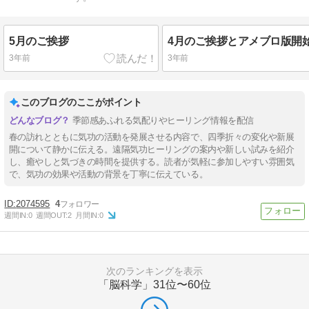
5月のご挨拶
3年前
3年前
このブログのここがポイント
季節感あふれる気配りやヒーリング情報を配信
春の訪れとともに気功の活動を発展させる内容で、四季折々の変化や新展
開について静かに伝える。遠隔気功ヒーリングの案内や新しい試みを紹介
し、癒やしと気づきの時間を提供する。読者が気軽に参加しやすい雰囲気
で、気功の効果や活動の背景を丁寧に伝えている。
2074595
4
週間IN:
0
週間OUT:
2
月間IN:
0
次のランキングを表示
「脳科学」
31位〜60位