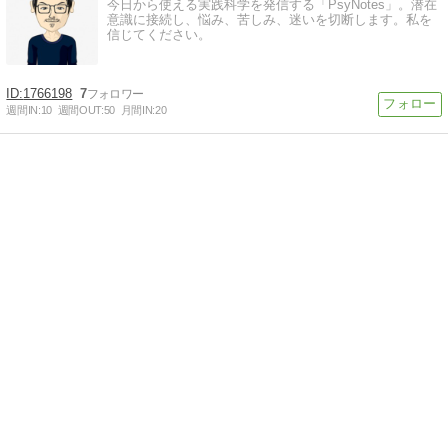
今日から使える実践科学を発信する「PsyNotes」。潜在
意識に接続し、悩み、苦しみ、迷いを切断します。私を
信じてください。
1766198
7
週間IN:
10
週間OUT:
50
月間IN:
20