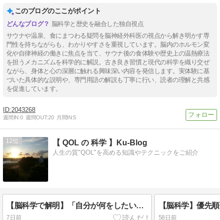
このブログのここがポイント
脳科学と歴史を融合した独自視点
サウナや温泉、食にまつわる疑問を脳神経外科医の視点から解き明かす専
門性を持ちながらも、わかりやすさを重視しています。脳内のホルモン変
化や自律神経の働きに焦点を当て、サウナ後の食体験や歴史上の温熱療法
を担うメカニズムを科学的に解説。古き良き習慣と現代の科学を織り交ぜ
ながら、身体と心の深層に触れる興味深い内容を発信します。実体験に基
づいた具体的な説明や、専門用語の解説も丁寧に行い、読者の理解と共感
を促進しています。
2043268
週間IN:
0
週間OUT:
20
月間IN:
5
12
【 QOL の 科学 】Ku-Blog
人生の質"QOL"を高める知識やテクニックをご紹介
【脳科学で解明】「自分が何をしたいかわからない」迷子から脱出する３つの言語化メソッド
7日前
58日前