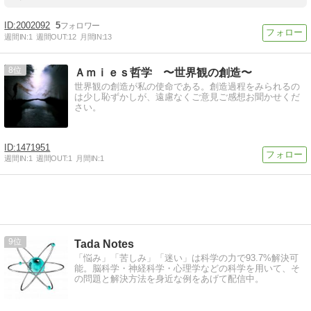
2002092
5
週間IN:
1
週間OUT:
12
月間IN:
13
8
Ａｍｉｅｓ哲学 〜世界観の創造〜
世界観の創造が私の使命である。創造過程をみられるの
は少し恥ずかしが、遠慮なくご意見ご感想お聞かせくだ
さい。
1471951
週間IN:
1
週間OUT:
1
月間IN:
1
9
Tada Notes
「悩み」「苦しみ」「迷い」は科学の力で93.7%解決可
能。脳科学・神経科学・心理学などの科学を用いて、そ
の問題と解決方法を身近な例をあげて配信中。