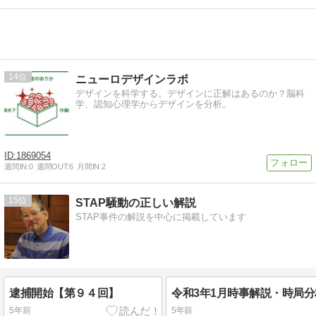
14
ニューロデザインラボ
デザインを科学する。デザインに正解はあるのか？脳科
学、認知心理学からデザインを分析。
1869054
週間IN:
0
週間OUT:
6
月間IN:
2
15
STAP騒動の正しい解説
STAP事件の解説を中心に掲載しています
逮捕開始【第９４回】
5年前
5年前