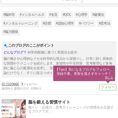
#脳科学
#メンタルヘルス
#名言
#QOL
#心理学
#健康法
#メンタルトレーニング
#目標
#認知心理学
#ハウツー
#思考法
#脳力開発
このブログのここがポイント
科学的根拠に基づく実践法を提示
脳の働きや心理的なクセを科学的な視点から深掘りし、日常に効く具体的
な習慣やテクニックを紹介します。創造性や不安対策、思考整理など多角
的に脳と心の最適化を追求し、実践的なアイデアを提供します。難解な理
【Tips】気になるブログをフォロー。

論だけでなく、すぐに役立つポイントが満載です。
登録不要。更新を逃さずキャッチ！
閉じる
2103666
3
週間IN:
0
週間OUT:
57
月間IN:
3
13
脳を鍛える習慣サイト
脳トレ・記憶力・思考力トレーニングの習慣化を応援す
るブログです。