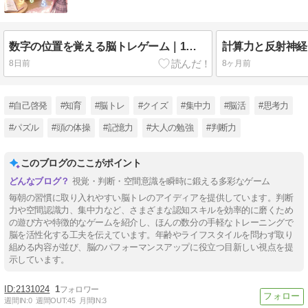
数字の位置を覚える脳トレゲーム｜1から順に押す無料の短期記憶トレーニング
8日前
8ヶ月前
#自己啓発
#知育
#脳トレ
#クイズ
#集中力
#脳活
#思考力
#パズル
#頭の体操
#記憶力
#大人の勉強
#判断力
このブログのここがポイント
視覚・判断・空間意識を瞬時に鍛える多彩なゲーム
毎朝の習慣に取り入れやすい脳トレのアイディアを提供しています。判断
力や空間認識力、集中力など、さまざまな認知スキルを効率的に磨くため
の遊び方や特徴的なゲームを紹介し、ほんの数分の手軽なトレーニングで
脳を活性化する工夫を伝えています。年齢やライフスタイルを問わず取り
組める内容が並び、脳のパフォーマンスアップに役立つ目新しい視点を提
示しています。
2131024
1
週間IN:
0
週間OUT:
45
月間IN:
3