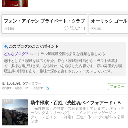
フォン・アイケン プライベート・クラブ
オーリック ゴー
32日前
66日前
このブログのここがポイント
レストラン風喫煙空間や多彩な種類を楽しめる
趣味としての喫煙を幅広く紹介。都心の喫煙許可店からクラフト煙草ま
で、多様な選択肢と気になる味わいを追求した内容です。店の雰囲気や喫
煙道具の話題もあり、趣味の深さと楽しさにフォーカスしています。
1361391
5
週間IN:
0
週間OUT:
13
月間IN:
0
22
騎牛帰家・百姓（光性魂ペイフォアード）Blog ・パルプフィ
「光性体感」の観賞・共有者募集しています ボディ（ア
ーシング＆ツリーハグ）・マインド（サンゲージン
グ）・スピリット（禅定） 三位一体ワークの妙味を公開
記述