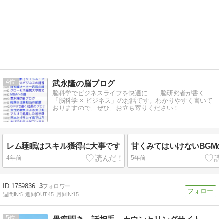
4
武永隆の脳ブログ
脳科学でビジネスライフを快適に… 脳研究者が書く
「脳科学 × ビジネス」のお話です。わかりやすく書いて
おりますので、ぜひ、お立ち寄りください！
レム睡眠はスキル獲得に大事です
甘くみてはいけないBGM
4年前
5年前
1759836
3
週間IN:
5
週間OUT:
45
月間IN:
15
5