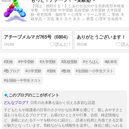
もっと！アチーブ！〜受験塾〜
【僕は、挑戦する！】しあわせ志向やる気創造型本格進
学塾 小学受験 中学受験 高校受験 大学受験 大学院受
験･研究指導 脳科学 × 心理学 × チーム学習 → 聖徳 滝
岐阜高 一宮高 東大 京大 名大 → 教育 心理学 生命医学
系！
アチーブメルマガ765号（0804）
ありがとうございます！
24日前
26日前
#英検
#中学受験
#大学受験
#高校受験
#そろばん
#岐阜市
#塾ブログ
#小学受験
#漢検
#数検
#全国統一小学生テスト
#全国統一中学生テスト
このブログのここがポイント
日常の出来事を温かく伝える多彩な話題
子どもたちや保護者の日常のささやかな出来事を通じて、親しみやすさと
温もりを伝えるブログです。お昼のひとときや行事、合宿、検定情報な
ど、多岐にわたるテーマを軽やかに紹介し、読者が自然と共感できる文章
が魅力となっています。気軽ながらも情報性を追求し、身近に感じられる