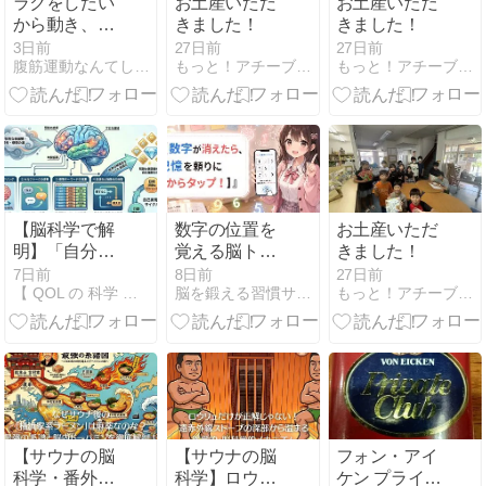
ラクをしたい
お土産いただ
お土産いただ
から動き、罪
きました！
きました！
悪感から逃げ
3日前
27日前
27日前
腹筋運動なんてしなくていい意識だけ美姿勢ダイエット
もっと！アチーブ！〜受験塾〜
もっと！アチーブ！〜受験塾〜
たいから弁当
を作る
【脳科学で解
数字の位置を
お土産いただ
明】「自分が
覚える脳トレ
きました！
何をしたいか
ゲーム｜1か
7日前
8日前
27日前
【 QOL の 科学 】Ku-Blog
脳を鍛える習慣サイト
もっと！アチーブ！〜受験塾〜
わからない」
ら順に押す無
迷子から脱出
料の短期記憶
する３つの言
トレーニング
語化メソッド
【サウナの脳
【サウナの脳
フォン・アイ
科学・番外
科学】ロウリ
ケン プライベ