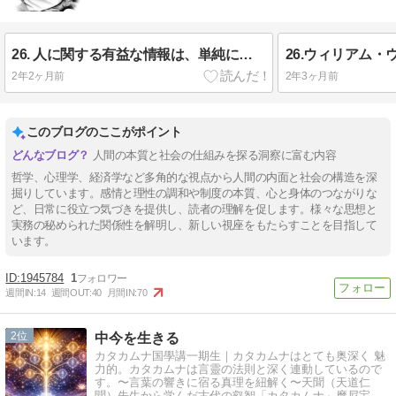
26. 人に関する有益な情報は、単純に本人に尋ねることによって最も直接的に得られる可能性がある（ウォルター・ミシェル(1930-2018)
2年2ヶ月前
2年3ヶ月前
このブログのここがポイント
人間の本質と社会の仕組みを探る洞察に富む内容
哲学、心理学、経済学など多角的な視点から人間の内面と社会の構造を深
掘りしています。感情と理性の調和や制度の本質、心と身体のつながりな
ど、日常に役立つ気づきを提供し、読者の理解を促します。様々な思想と
実務の秘められた関係性を解明し、新しい視座をもたらすことを目指して
います。
1945784
1
週間IN:
14
週間OUT:
40
月間IN:
70
2
中今を生きる
カタカムナ国學講一期生｜カタカムナはとても奥深く 魅
力的。カタカムナは言靈の法則と深く連動しているので
す。〜言葉の響きに宿る真理を紐解く〜天聞（天道仁
聞）先生から学んだ古代の叡智「カタカムナ」摩尼宝珠