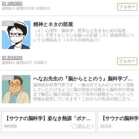
1882850
週間IN:
0
週間OUT:
30
月間IN:
10
10
精神とネタの部屋
（１）心理学、脳科学、哲学など生きるための知恵
（２）子育てをしている親への応援（３）発達障害につ
いても興味あり（ＡＤＨＤ傾向あり）
2018183
週間IN:
0
週間OUT:
7
月間IN:
7
11
へなお先生の『脳からととのう』脳科学ブログ
脳神経外科専門医です。一般の方でもわかりやすく理解
していただけるように脳の病気や治療から脳科学の領域
まで幅広い脳の知識について長年の経験からつちかった
情報を提供していきます！これからの生活の役に立つ知
識をつけていただければと思います！
【サウナの脳科学】姿なき熱源「ボナサウナ」の仕組みとは？尻焼き体験と脳内スパークを脳神経外科医が徹底解剖！
9時間前
26日前