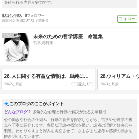
を得られる内容が魅力です。
1454406
8
週間IN:
0
週間OUT:
72
月間IN:
0
17
未来のための哲学講座 命題集
哲学資料集
26. 人に関する有益な情報は、単純に本人に尋ねることによって最も直接的に得られる可能性がある（ウォルター・ミシェル(1930-2018)
2年2ヶ月前
2年3ヶ月前
このブログのここがポイント
多角的な心理と行動の解説が光る文章構成
心の働きや社会の仕組み、行動の背景を探求しながら、哲学や心理学の視
点を丁寧に紹介します。多様な理論や概念を扱い、読者の理解と好奇心を
刺激。わかりやすさと深みを両立させて、さまざまな思考や感情の動きを
解き明かしています。