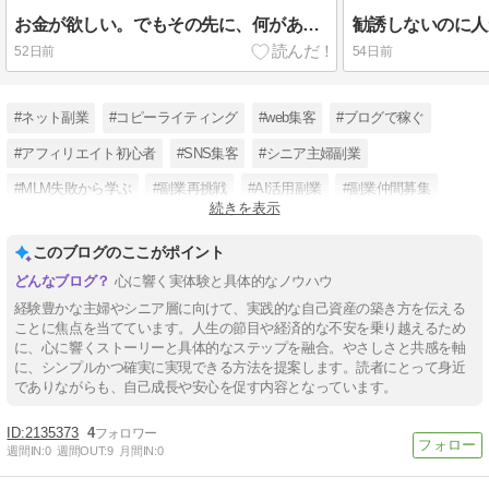
お金が欲しい。でもその先に、何がありますか？
52日前
54日前
#ネット副業
#コピーライティング
#web集客
#ブログで稼ぐ
#アフィリエイト初心者
#SNS集客
#シニア主婦副業
#MLM失敗から学ぶ
#副業再挑戦
#AI活用副業
#副業仲間募集
続きを表示
#ストック型アフィリエイト
このブログのここがポイント
心に響く実体験と具体的なノウハウ
経験豊かな主婦やシニア層に向けて、実践的な自己資産の築き方を伝える
ことに焦点を当てています。人生の節目や経済的な不安を乗り越えるため
に、心に響くストーリーと具体的なステップを融合。やさしさと共感を軸
に、シンプルかつ確実に実現できる方法を提案します。読者にとって身近
でありながらも、自己成長や安心を促す内容となっています。
2135373
4
週間IN:
0
週間OUT:
9
月間IN:
0