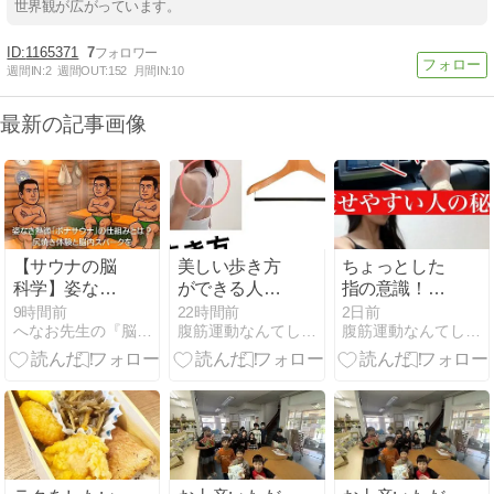
世界観が広がっています。
1165371
7
週間IN:
2
週間OUT:
152
月間IN:
10
最新の記事画像
【サウナの脳
美しい歩き方
ちょっとした
科学】姿なき
ができる人の
指の意識！肩
熱源「ボナサ
秘密と、食事
甲骨を動かす
9時間前
22時間前
2日前
へなお先生の『脳からととのう』脳科学ブログ
腹筋運動なんてしなくていい意識だけ美姿勢ダイエット
腹筋運動なんてしなくていい意識だけ美姿勢ダイエット
ウナ」の仕組
制限なしで痩
意外なコツ
みとは？尻焼
せてびっくり
き体験と脳内
した話
スパークを脳
神経外科医が
徹底解剖！