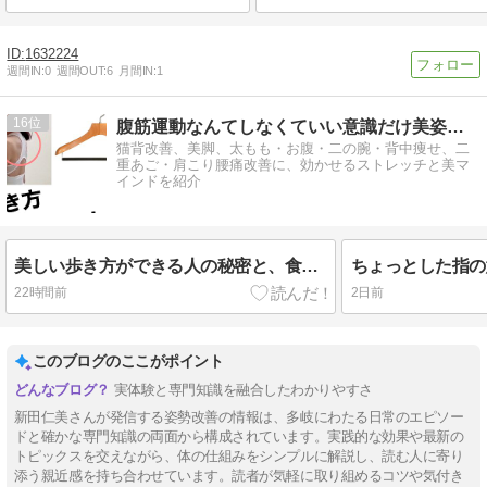
1632224
週間IN:
0
週間OUT:
6
月間IN:
1
16
腹筋運動なんてしなくていい意識だけ美姿勢ダイエット
猫背改善、美脚、太もも・お腹・二の腕・背中痩せ、二
重あご・肩こり腰痛改善に、効かせるストレッチと美マ
インドを紹介
美しい歩き方ができる人の秘密と、食事制限なしで痩せてびっくりした話
22時間前
2日前
このブログのここがポイント
実体験と専門知識を融合したわかりやすさ
新田仁美さんが発信する姿勢改善の情報は、多岐にわたる日常のエピソー
ドと確かな専門知識の両面から構成されています。実践的な効果や最新の
トピックスを交えながら、体の仕組みをシンプルに解説し、読む人に寄り
添う親近感を持ち合わせています。読者が気軽に取り組めるコツや気付き