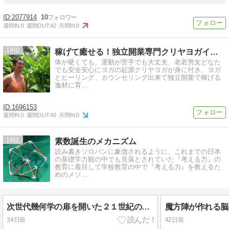
2077914
10
週間IN:
0
週間OUT:
42
月間IN:
0
18
稼げて癒せる！独立開業専門クリヤヨガインストラクター養成コ…
体が硬くても、運動が苦手でも大丈夫、老若男女どなた
でも安全安心にヨガの起源クリヤヨガが身に付き、ヨガ
とヒーリング、カウンセリング出来て独立開業で稼げる
逸材に育…
1696153
週間IN:
0
週間OUT:
40
月間IN:
0
19
素数誕生のメカニズム
読み書きソロバンに象徴されるように、これまでの日本
の基礎学力観の中でも見落とされていた『考える力』の
教育に着目して学校教育の中で『考える力』を教えるた
めのメソ…
次世代幾何学の扉を開いた２１世紀の数学教育体験 ワークショップ フラクタル線分多面体&魔方陣のDNAねこパズル
34日前
42日前