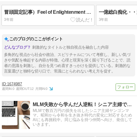
冒頭固定記事）Feel of Enlightenment 聴いて 試して徳を注がれたら シェアしてね！
3年前
3年前
このブログのここがポイント
刺激的なタイトルと独自視点を融合した内容
多角的な視点から社会や政治、スピリチャルについて考察し、新しい気づ
きや気配を喚起する内容が特徴。心理と現実を深く掘り下げることで、読
者の意識を刺激し、自分を見つめ直すきっかけを提供している。刺激的な
言葉選びと独特な切り口で、常識にとらわれない考え方を促す。
1674987
週間IN:
0
週間OUT:
12
月間IN:
0
23
MLM失敗から学んだ人逆転！シニア主婦でもできる
MLMで数百万円の損失を出したシニア主婦ヤンゴンマ
マ。昭和から令和を生き抜き時代の変化に対応するため
AIにも再挑戦中。同じ悩みを持つ仲間へ向け、発信して
いきます。