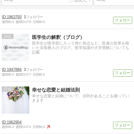
1963793
1
週間IN:
0
週間OUT:
8
月間IN:
0
26
医学生の解釈（ブログ）
医学生が医学部に入って得た視点など。医者の世界を除
いた非医療人のブログ。医学知識や大学受験についても
記載
1947884
1
週間IN:
0
週間OUT:
7
月間IN:
0
27
幸せな恋愛と結婚法則
幸せな恋愛と結婚について、法則があることを綴ってい
きます
1962954
週間IN:
0
週間OUT:
4
月間IN:
0