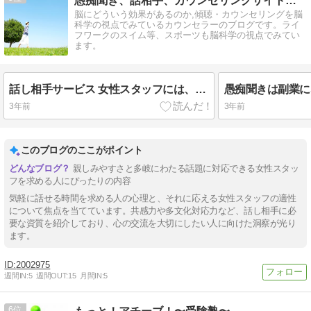
愚痴聞き、話相手、カウンセリングサイト優しさの森のコラム
脳にどういう効果があるのか,傾聴・カウンセリングを脳
科学の視点でみているカウンセラーのブログです。ライ
フワークのスイム等、スポーツも脳科学の視点でみてい
ます。
話し相手サービス 女性スタッフには、どういう人が向いているのか？
愚痴聞きは副業に
3年前
3年前
このブログのここがポイント
親しみやすさと多岐にわたる話題に対応できる女性スタッ
フを求める人にぴったりの内容
気軽に話せる時間を求める人の心理と、それに応える女性スタッフの適性
について焦点を当てています。共感力や多文化対応力など、話し相手に必
要な資質を紹介しており、心の交流を大切にしたい人に向けた洞察が光り
ます。
2002975
週間IN:
5
週間OUT:
15
月間IN:
5
6