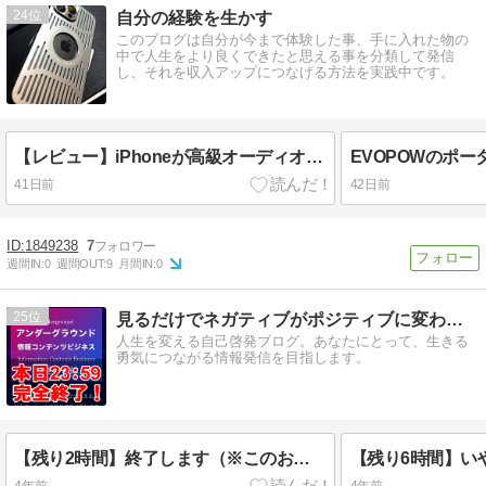
24
自分の経験を生かす
このブログは自分が今まで体験した事、手に入れた物の
中で人生をより良くできたと思える事を分類して発信
し、それを収入アップにつなげる方法を実践中です。
【レビュー】iPhoneが高級オーディオに？アルミ製ケースに変えたら、まるで新品を買ったような感動だった。
41日前
42日前
1849238
7
週間IN:
0
週間OUT:
9
月間IN:
0
25
見るだけでネガティブがポジティブに変わる不思議なブログ
人生を変える自己啓発ブログ。あなたにとって、生きる
勇気につながる情報発信を目指します。
【残り2時間】終了します（※このお誘いは今回限り）
4年前
4年前