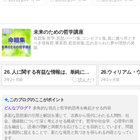
すプロジェク
すプロジェク
ト』
ト』
7
未来のための哲学講座
命題集,哲学,思想パーツ集,コンセプト集,真に拠り所とす
べき情報群,事実群,処世術集,忘れ去られた夢や理想の発
掘
26. 人に関する有益な情報は、単純に本人に尋ねることによって最も直接的に得られる可能性がある（ウォルター・ミシェル(1930-2018)
2年2ヶ月前
2年3ヶ月前
このブログのここがポイント
多角的な視点と哲学的思考を喚起させる内容
多彩な思想家の引用と解説を通じて、古典から現代にわたる人間性、社
会、価値観について深く考えさせる構成です。哲学や社会学、心理学の視
点を融合し、読者の理解と洞察力を広げることを目的としています。問題
を多面的に捉えることで、新たな発見と気づきを得られる内容となってい
ます。