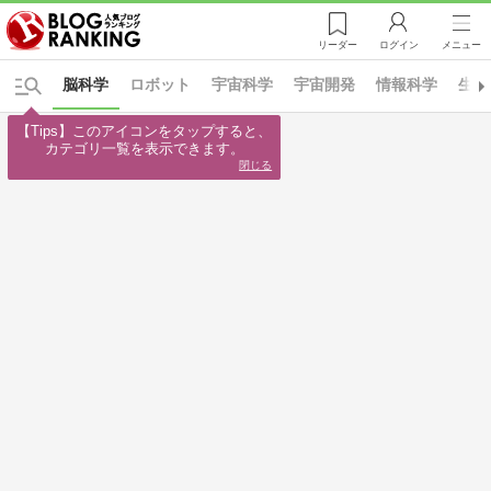
リーダー
ログイン
メニュー
脳科学
ロボット
宇宙科学
宇宙開発
情報科学
生命
【Tips】このアイコンをタップすると、

カテゴリ一覧を表示できます。
閉じる