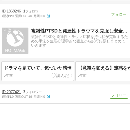
1868246
1
週間IN:
0
週間OUT:
40
月間IN:
0
20
複雑性PTSDと発達性トラウマを克服し安全安心を獲得するまで
複雑性PTSDと発達性トラウマ症状を持つ私が克服するた
めの手法を生理心理学的な観点から試行錯誤しまとめて
いきます
ドラマを見ていて、気づいた感情
5年前
5年前
2077421
3
週間IN:
0
週間OUT:
16
月間IN:
0