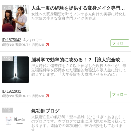
28
人生一度の経験を提供する変身メイク専門美容店
女性への変身願望が叶うノンケさん向けの美容に特化し
た大阪の小さな変身専門メイク美容店
1875642
4
週間IN:
0
週間OUT:
4
月間IN:
0
29
脳科学で効率的に攻める！？【浪人完全攻略プログラム】
浪人時代に偏差値を２０以上伸ばした現役大学生が、最
先端脳科学を応用させた理論的勉強法を浪人生に対して
教えています。「大学受験を大成功させるために」
1922931
週間IN:
0
週間OUT:
3
月間IN:
0
30
氣功師ブログ
大阪府在住の氣功師「聖木晶雄（ひじりぎ・あきお）」
のブログです。本ブログでは主に現代気功を取り扱って
おります。遠隔での氣功施術、技術伝授をしておりま
す。