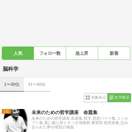
人気
フォロー数
急上昇
新着
脳科学
1〜30位
31〜60位
画像表示
文字表示
1
未来のための哲学講座 命題集
未来のための哲学講座,命題集,哲学,思想パーツ集,コンセ
プト集,真に拠り所とすべき情報群,事実群,処世術集,忘れ
去られた夢や理想の発掘