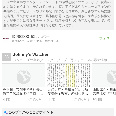
日々の出来事やエンターテインメントの感動を鋭くつづることで、読者の
心に深く届くよう工夫されています。特にアイドルやジャニーズファンの
共感を呼ぶエピソードやリアルな日常のひとコマを、親しみやすく時に熱
く描写。長文になりすぎず、具体的な思いと共感を引き出す表現が特徴で
す。記事ごとに異なるテーマでも、読者を引きつける巧みな表現力で、多
彩な感情や人間模様をさりげなく紡いでいます。
2083883
52
週間IN:
270
週間OUT:
950
月間IN:
1030
Johnny's Watcher
23
ジャニーズの裏ネタ、スクープ、プラ写ジャニーズの最新情報、裏ネタ、スクープ、画像やプラ写をとことん追っかけてます！
松本潤、芸能事務所社長目
岩崎大昇と星風まどかに熱
山田涼介と川
指す？松潤版タイプロ、ア
愛疑惑？彼女との匂わせが
の噂はなぜ？
イドルプロデュース開始と
酷いという噂
たのか？再婚
2日前
8日前
10日前
か
う声も
このブログのここがポイント