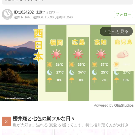
1824202
118
週間IN:
1440
週間OUT:
6690
月間IN:
6240
もっと見る
arrow_forward_ios
Powered by 
GliaStudios
Mute
櫻井翔と七色の嵐フルな日々
3
嵐が大好き。溢れる 嵐愛 を綴ってます。特に櫻井翔くんが大好き、日々嵐の５人に癒されてます。