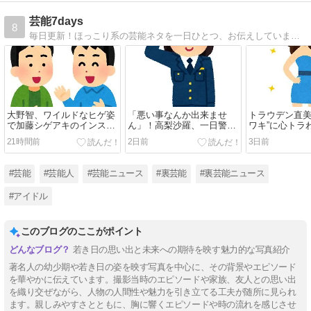
芸能7days
8
毎日更新！ほっこり系の芸能ネタを一日ひとつ、お伝えしています。ケータイ・スマホでも読めます。疲れた時や通学・通勤・お昼休みのお供にぜひどうぞ。
大野智、ワイルドなヒゲ姿
「悪い事なんか出来ませ
トラウデン直美
で加藤シゲアキのインスタ
ん」！高梨沙羅、一日警察
ワキ”に心トラ
に降臨！本人以外のSNSで
署長の制服姿が「お似合
ント美人」「
21時間前
2日前
3日前
は初？【画像】
い」と話題【動画】
い」【動画】
#芸能
#芸能人
#芸能ニュース
#裏芸能
#裏芸能ニュース
#アイドル
このブログのここがポイント
若き日の思い出と未来への期待を映す魅力的な写真紹介
著名人の幼少期や若き日の姿を映す写真を中心に、その背景やエピソード
を華やかに伝えています。撮影当時のエピソードや家族、友人との思い出
を織り交ぜながら、人物の人間性や魅力を引き立てる工夫が随所に見られ
ます。親しみやすさとともに、胸に響くエピソードや時の流れを感じさせ