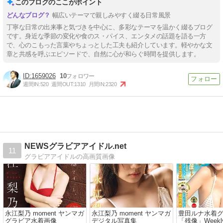
このブログのここがポイント
幅広いテーマで親しみやすく綴る日常風景
丁寧な日常の出来事と気づきを中心に、多彩なテーマを温かく綴るブログ
です。身近な季節の変化や食のス・パイス、エンタメの話題を語る一方
で、心のこもった言葉やちょっとした工夫も紹介しています。軽やかな文
章と共感を呼ぶエピソードで、自然に心が和らぐ時間を提供します。
1659026
10
週間IN:
520
週間OUT:
1310
月間IN:
2320
NEWSグラビアアイドル.net
11
グラビアアイドルの高画質画像
永江梨乃 moment ヤンマガ
永江梨乃 moment ヤンマガ
豊田ルナ水着
グラビア水着画像
デジタル写真集
「残像」Weekly