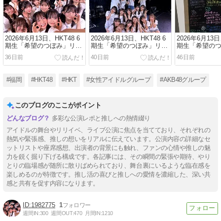
2026年6月13日、HKT48 6
2026年6月13日、HKT48 6
2026年6月13日
期生「希望のつぼみ」リバ
期生「希望のつぼみ」リバ
期生「希望の
イバル公演(その三)
イバル公演(その二)
イバル公演(その
36日前
40日前
46日前
#福岡
#HKT48
#HKT
#女性アイドルグループ
#AKB48グループ
このブログのここがポイント
多彩な公演レポと推しへの熱情綴り
アイドルの舞台やリリイベ、ライブ公演に焦点を当てており、それぞれの
熱気や緊張感、推しの想いをリアルに伝えています。公演内容の詳細なセ
ットリストや座席感想、出演者の背景にも触れ、ファンの心情や推しの魅
力を鋭く掘り下げる構成です。各記事には、その瞬間の緊張や期待、やり
とりの臨場感が随所に散りばめられており、舞台裏にいるような臨在感を
楽しめるのが特徴です。推し活の喜びと推しへの愛情を濃縮した、深い共
感と共有を促す内容になります。
1982775
1
週間IN:
300
週間OUT:
470
月間IN:
1210