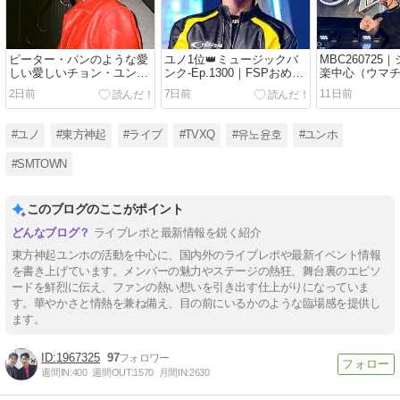
ピーター・パンのような愛
ユノ1位👑ミュージックバ
MBC260725
しい愛しいチョン・ユンホ
ンク-Ep.1300｜FSPおめで
楽中心（ウマ
さま。
とう✨️
2日前
7日前
11日前
#ユノ
#東方神起
#ライブ
#TVXQ
#유노윤호
#ユンホ
#SMTOWN
このブログのここがポイント
ライブレポと最新情報を鋭く紹介
東方神起ユンホの活動を中心に、国内外のライブレポや最新イベント情報
を書き上げています。メンバーの魅力やステージの熱狂、舞台裏のエピソ
ードを鮮烈に伝え、ファンの熱い想いを引き出す仕上がりになっていま
す。華やかさと情熱を兼ね備え、目の前にいるかのような臨場感を提供し
ます。
1967325
97
週間IN:
400
週間OUT:
1570
月間IN:
2630