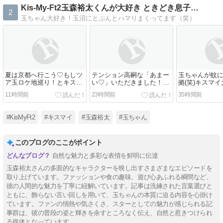
Kis-My-Ft2玉森裕太くんが大好き ときどき息子…
2
玉ちゃん大好き！玉沼にとぷんとハマりまくってます（笑）
夏は京都へ行こう♡もしツ
テンション高嗣な「あまー
玉ちゃんが蚊
ア玉ロケ地巡り！とキスマ
い♡」いただきました！8/5
拠(笑)キスマ
イ情報盛りだくさん＆8/5ま
大阪夜公演
勤動画
11時間前
23時間前
35時間前
いたま
#KisMyFt2
#キスマイ
#玉森裕太
#玉ちゃん
このブログのここがポイント
自然な魅力と多彩な表情を鮮明に伝達
玉森裕太さんの多面的なキャラクターを映し出すさまざまなエピソードを
取り上げています。ファッションや食の趣味、遊び心あふれる瞬間など、
彼の人間的な魅力を丁寧に紐解いています。記事は洗練された言葉選びと
ともに、飾らない言い回しを用いて、玉ちゃんの本質に迫る内容を心掛け
ています。ファンの情熱や気さくさ、スターとしての魅力が感じられる記
事群は、彼の普段の姿と輝きを余すところなく伝え、自然と惹きつけられ
る媒体となっています。