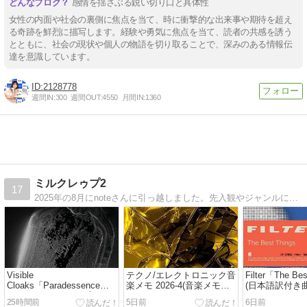
感情を揺さぶる鋭い切り口と具体性
女性の内面や社会の裏側に焦点を当て、時に衝撃的な出来事や期待を超え
る奇跡を鮮烈に描写します。経験や勇気に焦点を当て、読者の共感を誘う
とともに、社会の現状や個人の物語を切り取ることで、深みのある情報伝
達を意識しています。
2128778
週間IN:
300
週間OUT:
4550
月間IN:
1360
ミルクレゥプ2
17
2025年の8月にnoteさんに引っ越しました。先入観やジャンルに囚われずに良いと思ったら何でも掘り下げて聞くというコアな音楽好きでアイドルも好きなマイノリティですが宜しくお願いします。
Visible
テクノ/エレクトロニック音
Filter「The Be
Cloaks「Paradessence」
楽メモ 2026-4(音楽メモ
(日本語訳付き
(アルバムレビュー/感
2026)
25時間前
5日前
6日前
想/2026)