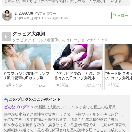
も豊富で、華やかな世界の一端を気軽に楽しめる工夫が施されています。
2099708
48
週間IN:
930
週間OUT:
6820
月間IN:
3610
グラビア大銀河
5
グラビアアイドル水着画像のキュレーションサイトです
ミスマガジン2018グランプ
〝グラビア界の二刀流〟東
“チート級スタ
リ沢口愛華のFカップ爆乳
雲うみのGカップ爆乳水着
のIカップ爆乳
水着画像【153：王者の風
画像【111：才色兼備のト
【28：圧倒的
1時間50分前
13時間前
21時間前
格を纏う至高のプロポーシ
ップランナーが切り拓く新
究極の美の螺
ョン】
時代のグラビア表現】
このブログのここがポイント
旬の新星と成熟のレジェンドが奏でる極上の造形美
華やかな水着姿と個性豊かなキャラクターを持つモデルを丁寧に紹介し、
その魅力を引き出す描写が際立ちます。清新さと成熟味が絶妙に融合し、
爽やかさと官能性を巧みに描き分けている点が特徴です。写真や映像表現
の繊細さを通じて、見る者に体現された美の旋律を届けることに成功して