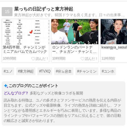
菜っちの日記ずっと東方神起
15
東方神起が大好きです。韓国ドラマも良く見ます。日々の出来事を書いています。
第4四半期、チャンミンが
ロンドンランのパートナ
kwangya_seo
ミニアルバムでカムバック
ー、チェガン・チャンミン
を迎えに行きました
10時間前
10時間前
11時間前
#ユノ
#東方神起
#TVXQ
#유노윤호
#チャンミン
#ユンホ
このブログのここがポイント
多彩なグッズと映像コラボを展開
読み取れる特徴は、ユノの多才さとファンサービスの熱意を伝える内容が
目立ちます。公式グッズや最新映像、ライブの熱気を詳細に紹介し、ファ
ンとつながる透明感とエネルギーを巧みに表現しています。多様な商品の
ラインナップやパフォーマンスの熱狂をリアルに伝えることで、彼の活動
の幅広さと誠実さが伝わります。