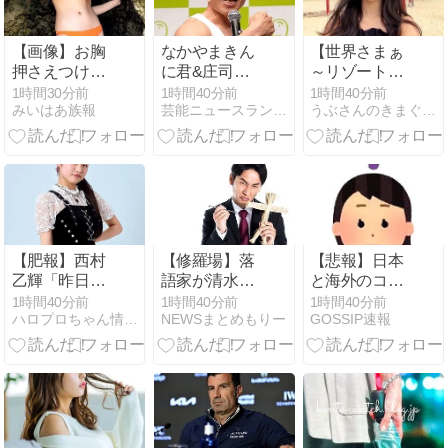
【画像】お胸
なかやまきん
【世界さまぁ
押さえつけて
に君&庄司智
～リゾート総
痛くならん
春“筋肉芸
集編⑦】みの
1時間30分前
1時間40分前
1時間40分前
みいはあ族報
芸能ニュースランキング
うぶさんのきまぐれ日記 〜女子アナ・キャスター応援ブログ〜
の？
人”に藤本美貴
り・澪花・ま
が挟まれる
ゆみちゃんほ
「筋肉とミキ
か【ムチムチ
ティーと筋
＆ハイレグ
肉」「とんで
2022年編】
もない目の保
養」「お二人
とも素晴らし
【肥報】西村
【修羅場】落
【悲報】日本
い身体」
乙輝「昨日の
語家が清水良
と海外のコン
夜めちゃくち
太郎さんを恨
パニオンの差
1時間40分前
1時間40分前
1時間40分前
ハロプロちゃん情報局
NEWSまとめもりー
GOSSIP速報
ゃ遅くまでい
んでる『理
がデカすぎて
っぱい食べ
由』、ガチで
笑えないｗｗ
た。今日もい
ヤバ
ｗｗ
っぱい食べて
イ・・・・・
やる」