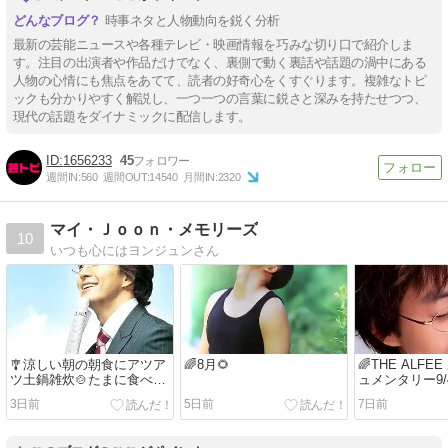
時事ネタと人物動向を鋭く分析
最新の芸能ニュースや各種テレビ・映画情報を巧みな切り口で紹介しま
す。注目の出演者や作品だけでなく、裏側で動く裏話や話題の渦中にある
人物の心情にも焦点をあてて、読者の好奇心をくすぐります。複雑なトピ
ックも分かりやすく解説し、一つ一つの言葉に鋭さと深みを持たせつつ、
現代の話題をダイナミックに配信します。
1656233
45
週間IN:
560
週間OUT:
14540
月間IN:
2320
マイ・Ｊｏｏｎ・メモリーズ
10
いつも心にはヨンジュンさん
🎐涼しい朝の朝食にアツア
🌈8月🌻
🌈THE ALF
ツ土鍋雑炊🍲たまに食べた
ュメンタリー9/
いカヌレ・お洒落なお店の
決定！のお知
3日前
5日前
7日前
デザートアイス画像・季節
れこれ🫶美味
限定の玉ねぎetc..🍨🫶
ズソース🧀素
ンさんのフォト