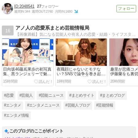
2048541
27
週間IN:
344
週間OUT:
2760
月間IN:
1680
アノ人の恋愛系まとめ芸能情報局
16
【画像満載】気になる芸能人や有名人の恋愛・結婚・ライフスタイルなどのニュースや裏事情や驚き情報をまとめていきます。また気になる男女関係の話題も同時配信！
日向坂46藤嶌果歩の初写真
夜職顔じゃないとモテな
趣里が悲痛コ
集、黒ランジェリーで魅せ
い？SNSで論争を巻き起こ
伊藤蘭をも裏
る大人の色気！
すルッキズム問題
の不倫にショ
15時間前
19時間前
20時間前
#恋愛
#芸能人
#芸能ニュース
#まとめサイト
#まとめブログ
#エンタメ
#エンタメニュース
#芸能人ブログ
#芸能情報
#エンタメ情報
このブログのここがポイント