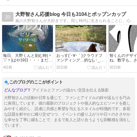
大野智さん応援blog 今日も3104とポップンカップ
20
嵐の大野智さんが大好きです。同じ時代に生きられることに、心から感謝しています(*´ー｀*)
毎日、大野くんと刻む時(〃
おっす(´･∀･｀)クラウドフ
智くんのデザ
▽〃)はや19日・・・まだ
ァンディング…的な(｡･_･｡)
ね、数字も。
19日？しあわせ増幅中～♪
みんなで作る『大野智の島
ンまで、あと1
4日前
22日前
32日前
「さと島』
ぐ あと9日！
このブログのここがポイント
アイドルとファンの温かい交流を伝える陰影
大野智さんの活動や日常を通じて、ファンとアイドルの絆や温もりを巧み
に表現しています。彼の最新のプロジェクトや個人的なエピソードを親し
みやすく紹介し、読者に共感と希望を与えるスタイルが特徴的です。多彩
な話題を鮮やかに織り交ぜつつ、イベントの盛り上がりや日々のささやか
な幸せを丁寧に綴ることで、まるで友人と語り合うような距離感を演出し
ています。