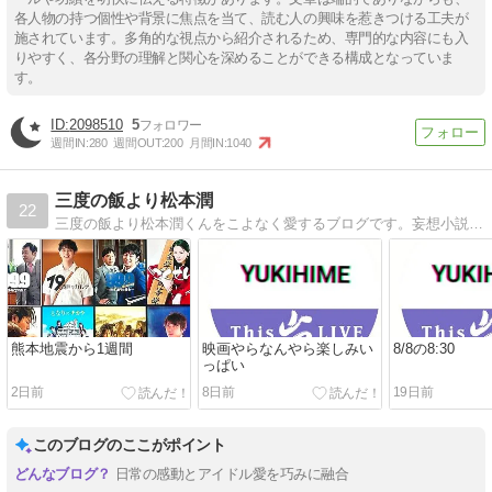
各人物の持つ個性や背景に焦点を当て、読む人の興味を惹きつける工夫が
施されています。多角的な視点から紹介されるため、専門的な内容にも入
りやすく、各分野の理解と関心を深めることができる構成となっていま
す。
2098510
5
週間IN:
280
週間OUT:
200
月間IN:
1040
三度の飯より松本潤
22
三度の飯より松本潤くんをこよなく愛するブログです。妄想小説を再開致しました。
熊本地震から1週間
映画やらなんやら楽しみい
8/8の8:30
っぱい
2日前
8日前
19日前
このブログのここがポイント
日常の感動とアイドル愛を巧みに融合