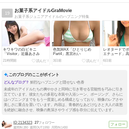
お菓子系アイドルGraMovie
19
お菓子系ジュニアアイドルのハプニング特集
キワキワの白ビキニ
色気MAX「ひとりじめ
レオタードで
「Visitor」近藤あさみ
Part4」黒宮れい
エチュード」
21時間前
3日前
6日前
このブログのここがポイント
鮮烈なハプニングと隠せない色香
未成年のアイドルたちの爽やかさと同時に引き寄せる官能性を巧みに引き
立てています。彼女たちの多彩な衣装や入浴シーン、ポージング、さらに
はハプニングまでをもう一度楽しめる構成となっており、映像のレアさや
美しさに重点を置いています。内容は、青春的なあどけなさと大人の哀愁
を絶妙に融合させ、映像の奥深さやライブ感を存分に伝えています。
2134323
27
週間IN:
280
週間OUT:
1950
月間IN:
1430