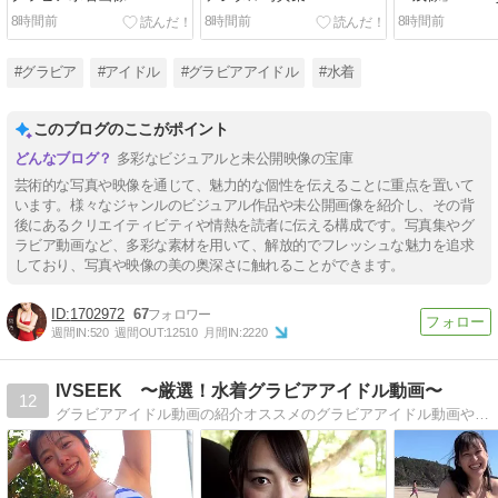
8時間前
8時間前
8時間前
#グラビア
#アイドル
#グラビアアイドル
#水着
このブログのここがポイント
多彩なビジュアルと未公開映像の宝庫
芸術的な写真や映像を通じて、魅力的な個性を伝えることに重点を置いて
います。様々なジャンルのビジュアル作品や未公開画像を紹介し、その背
後にあるクリエイティビティや情熱を読者に伝える構成です。写真集やグ
ラビア動画など、多彩な素材を用いて、解放的でフレッシュな魅力を追求
しており、写真や映像の美の奥深さに触れることができます。
1702972
67
週間IN:
520
週間OUT:
12510
月間IN:
2220
IVSEEK 〜厳選！水着グラビアアイドル動画〜
12
グラビアアイドル動画の紹介オススメのグラビアアイドル動画やイメージビデオ【IV】を紹介しますよ！