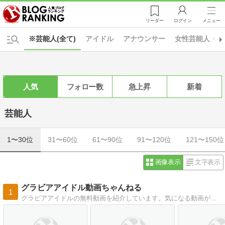
リーダー
ログイン
メニュー
※芸能人(全て)
アイドル
アナウンサー
女性芸能人・女
人気
フォロー数
急上昇
新着
芸能人
1〜30位
31〜60位
61〜90位
91〜120位
121〜150位
画像表示
文字表示
グラビアアイドル動画ちゃんねる
1
グラビアアイドルの無料動画を紹介しています。気になる動画が見つけやすいようにジャンル別、カップ別で分類しています。