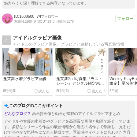
魅力をより深く理解できる内容となっています。
1688600
74
週間IN:
1260
週間OUT:
2340
月間IN:
5170
アイドルグラビア画像
4
アイドルのグラビア画像、グラビアと連動している写真集情報
蓬莱舞水着グラビア画像
蓬莱舞2nd写真集『ラスト
Weekly Pla
シーン』デジタル限定未公
限定】星名美
開カット版 旅の途中に
「だってグラ
8時間前
8時間前
5日前
ル」
このブログのここがポイント
高画質画像と動画が満載のアイドルグラビアまとめ
アイドルや女優の水着姿やグラビアを高画質な画像と動画で紹介していま
す。多彩なシリーズや作品の最新情報から過去の名作まで網羅し、見るだ
けで涼やかな気持ちになれる構成です。季節感やイベントに合わせた内容