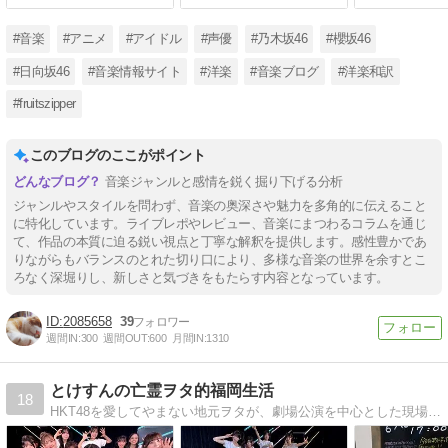
#音楽
#アニメ
#アイドル
#声優
#乃木坂46
#櫻坂46
#日向坂46
#音楽情報サイト
#洋楽
#音楽ブログ
#洋楽和訳
#fruitszipper
このブログのここがポイント
音楽ジャンルと感情を鋭く掘り下げる分析
ジャンルやスタイルを問わず、音楽の奥深さや魅力を多角的に伝えること
に特化しています。ライブレポやレビュー、音楽にまつわるコラムを通じ
て、作品の本質に迫る鋭い視点と丁寧な解釈を提供します。感性豊かであ
りながらもバランスのとれた切り口により、多様な音楽の世界を余すとこ
ろなく深堀りし、新しさと気づきをもたらす内容となっています。
2085658
39
週間IN:
300
週間OUT:
600
月間IN:
1310
とけすんの亡霊ヲタ的福岡生活
18
HKT48を愛してやまない地元ヲタが、劇場公演を中心とした現場レポをお届けします。風変りなブログタイトルの由来については、プロフィール欄をご参照下さい