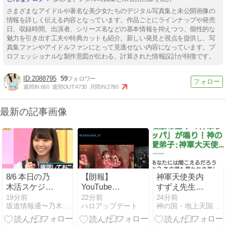
さまざまなアイドルや著名な美少女たちのデジタル写真集と未公開画像の
情報を詳しく伝える内容となっています。作品ごとにラインナップや発売
日、収録時間、出演者、シリーズ名などの基本情報を抑えつつ、個性的な
魅力を引き出す工夫や特典カットも紹介。新しい発見と視点を提供し、写
真集ファンやアイドルファンにとって見逃せない内容になっています。プ
ロフェッショナルな製作意図が伝わる、計算された情報設計が特徴です。
2088795
59
週間IN:
660
週間OUT:
4730
月間IN:
2780
最新の記事画像
8/6 本日の乃
【朗報】
神軍天使美内
木活スケジュ
YouTube
すずえ先生の
ールで
Japan 公式
「アマテラ
19分前
22分前
24分前
坂道情報通〜乃木坂46まとめ〜
ハロアップデート
神の国・地上天国の実現を目指して！
す！！！【乃
「Juice=Juice
ス」神軍出て
木坂46】
の魅力、教え
きます❗15人の