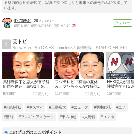
る魅力的な紹介表現で、写真の持つ温もりと未来への夢を巧みに伝達して
います。
736549
26
週間IN:
580
週間OUT:
1740
月間IN:
2170
芸トピ
9
Snow Man、SixTONES、timeleszの裏情報等、STARTO ENTERTAINMENT関連のニュースや最新芸能ニュース、ゴシップネタなどを毎日更新中!
薬師寺保栄と恋人が養子縁
フジテレビ『有吉の夏休
NHK職員が番
組届を偽造、懲役1年を検
み』フワちゃんが復帰説。
性被害でPTS
察求刑。元ボクシング世界
炎上で出演シーンカット騒
者の名前・性
9時間前
11時間前
15時間前
王者が犯行動機告白、妻と
動から2年、有吉弘行が匂
物議。NHKは
離婚成立も判明
わせか
ず謝罪
#KisMyFt2
#キスマイ
#玉森裕太
#ニュース
#羽生結弦
#ユノ
#芸能
#フィギュアスケート
#東方神起
#大野智
#ユンホ
このブログのここがポイント