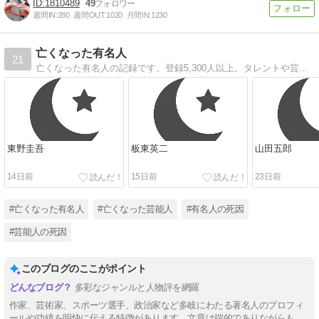
1810489
49
週間IN:
280
週間OUT:
1020
月間IN:
1230
亡くなった有名人
21
亡くなった有名人の記録です。登録5,300人以上。タレントや芸能人、その他各界で亡くなった有名人の職業や死因、年齢などの情報を掲載しています。年月や名前（50音）を選択して検索できます。任意のキーワードで探すことも可能です。
東野圭吾
板東英二
山田五郎
14日前
15日前
23日前
#亡くなった有名人
#亡くなった芸能人
#有名人の死因
#芸能人の死因
このブログのここがポイント
多彩なジャンルと人物評を網羅
作家、芸術家、スポーツ選手、政治家など多岐にわたる著名人のプロフィ
ールや功績を明快に伝える特徴があります。文章は端的でありながらも、