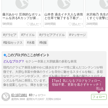
藤川あかり 圧倒的なボリュ
山本杏 過去イチ大人な表情
水沢柚乃 先生
ームを誇るKカップが揉ま
と仕草で魅了する下着グラ
くすぐり攻撃
れまくり
ビア
せて悶絶
5時間前
18時間前
24時間前
#グラビア
#アイドル
#グラビアアイドル
#マッサージ
#疑似セックス
#水着
#制服
このブログのここがポイント
セクシー衣装と大胆披露の多彩な表現
現代のグラビア表現を鮮やかに描き出すテーマ性に富んだコンテンツが特
徴です。大胆な衣装や身体のラインを存分に魅せるスタイルを軸に、多彩
なセクシーシーンやダンス、ポーズを織り交ぜて、身体の魅力とエロティ
シズムを巧みに表現しています。視覚的な刺激とともに、個性豊かな女性
【Tips】気になるブログをフォロー。

登録不要。更新を逃さずキャッチ！
像を提案しながら、輝きを放つビジュアルシーンを追及しています。
閉じる
1971881
83
週間IN:
3888
週間OUT:
22437
月間IN:
18504