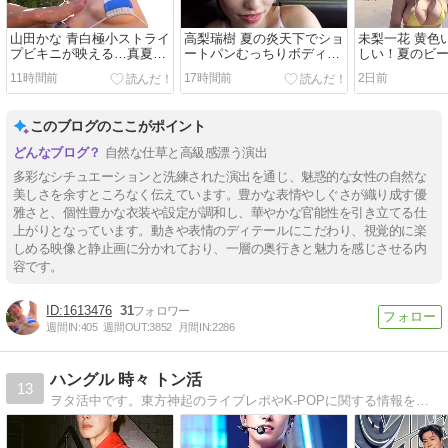
山田かな 青白極小ストライ
高梨瑞樹 夏の炎天下でショ
未梨一花 黄色
プビキニが映える…真夏の
ートパンむっちりボディ見
しい！夏のビ
海で輝く美ボディにオイル
せながら洗車…車内で濡れ
まくりながら
11時間前
17時間前
2日前
塗ってあげたり密着
たランジェリー姿でイチャ
リゾートシー
モード
このブログのここがポイント
自然な仕草と高級感漂う演出
多彩なシチュエーションと洗練された演出を通じ、魅惑的な女性の自然な
美しさを余すところなく伝えています。豊かな表情やしぐさが織り成す優
雅さと、個性豊かな衣装や設定が調和し、華やかな官能性を引き立てる仕
上がりとなっています。動きや表情のディテールにこだわり、視覚的に楽
しめる映像と静止画に分かれており、一層の奥行きと魅力を感じさせる内
容です。
1613476
31
週間IN:
405
週間OUT:
3852
月間IN:
2286
ハングル 時々 トン活
13
ヲタ活中です。東方神起のライブレポやK-POPに関する情報を発信します。韓国語も勉強中です。よろしくお願いします。