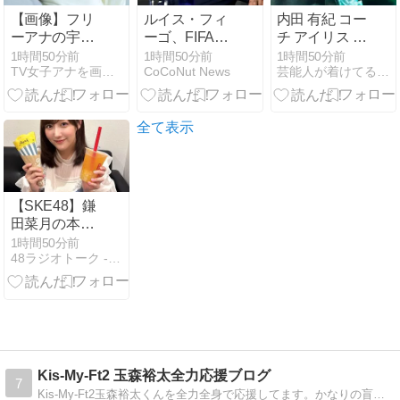
【画像】フリ
ルイス・フィ
内田 有紀 コー
ーアナの宇垣
ーゴ、FIFAイ
チ アイリス 木
美里(35)さ
ンファンティ
曜劇場 『ラス
1時間50分前
1時間50分前
1時間50分前
TV女子アナを画像で紹介
CoCoNut News
芸能人が着けてる時計が好きなオヤジのブログ
ん、パンッパ
ーノ会長の即
トノート』よ
ンの乳房がエ
時辞任を要求
り
□すぎるｗｗ
「サッカーを
ｗｗｗｗ
救うために去
全て表示
るべきだ」
【SKE48】鎌
田菜月の本の
お渡し会で知
1時間50分前
48ラジオトーク - AKBラジオまとめ
らない人が30
冊注文「名刺
を見たらまさ
かの…」
Kis-My-Ft2 玉森裕太全力応援ブログ
7
Kis-My-Ft2玉森裕太くんを全力全身で応援してます。かなりの盲目ですがよろしくお願いします