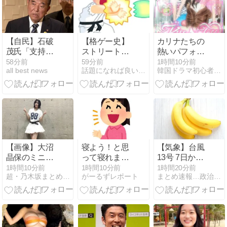
【自民】石破
【格ゲー史】
カリナたちの
茂氏「支持率
ストリートフ
熱いパフォー
下がっても必
ァイターで1
マンスが日本
58分前
59分前
1時間10分前
all best news
話題になれば良いな〜、このブログ
韓国ドラマ初心者向けファンタジー＆情報館
要なことを」
番愛されてい
を魅了！
「公約違反に
るキャラが
『aespa』
ならない」 消
「あいつ」で
の”KISS N
費減税に重ね
ある決定的な
TELL”がスト
て異論 会合後
理由。
リーミング1
★2 [煮卵★]
位
【画像】大沼
寝よう！と思
【気象】台風
晶保のミニス
って寝れます
13号 7日から
カむちむち太
か？
沖縄を直撃 動
1時間10分前
1時間10分前
1時間20分前
超・乃木坂まとめ誕生！
がーるずレポート
まとめ速報…政治芸能ワンダーランド
もも！【ぬ
き遅く影響が
ま】【櫻坂
長引く 九州南
46】
部も雨量多く
なる恐れ