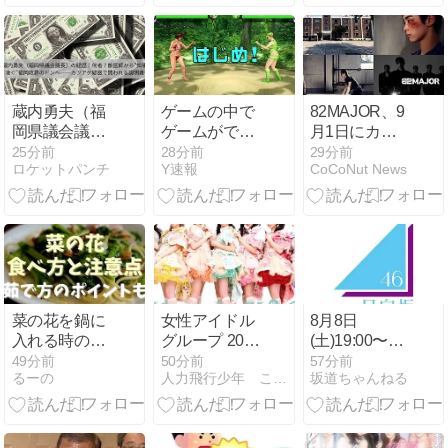
て！」
魂‼️
蔵内勇夫（福
ゲームの中で
82MAJOR、9
岡県議会議
ゲームができ
月1日にカム
長）の経歴｜
るゲームｗｗ
バック決定！
25分前
28分前
29分前
ロケットパンチ
Y速報
CoCoNut News
何者？獣医師
ｗｗｗｗｗｗ
傷だらけのビ
から”知事を凌
ｗｗ
ジュアルフィ
ぐ”福岡政界の
ルム公開で期
ドンへ──カツ
待感高まる
アゲ疑惑で問
われる説明責
任
菜の花を鍋に
女性アイドル
8月8日
入れる時の注
グループ 2026
(土)19:00〜
意点は？下茹
年7月度オリ
TBS系「THE
49分前
50分前
57分前
るーの
人力飛行少年 この肉体を脱ぎ捨てたなら
坂道ちゃんねる
でなしで苦味
コン初週CDシ
鬼タイジ」に
を抑えるコツ
ングルランキ
金村美玖と高
ング
橋未来虹が出
演!