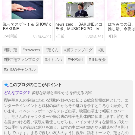
嵐ってスゲ〜！＆ SHOW x
news zero 、BAKUNEとコ
はちみつの日
BAKUNE
ラボ、MUSIC EXPO LIVE
推し活、今夜は n
2026 in TAIPEI の挨拶動画
15時間前
2日前
3日前
#櫻井翔
#newszero
#翔くん
#嵐ファンブログ
#嵐
#櫻井翔ファンブログ
#オトノハ
#ARASHI
#THE夜会
#SHOWチャンネル
このブログのここがポイント
多彩な活動と華やかさを伝える内容
櫻井翔さんの多岐にわたる活動を鮮やかに伝える総合情報媒体として、エ
ンターテインメントと取材の両面からその魅力を余すところなく紹介して
います。イベントレポートからテレビ出演、映画出演まで幅広くカバー
し、翔さんのキャラクターや舞台裏の様子を具体的に伝達します。読む者
を惹きつける鋭い表現を駆使しながらも、ハイクオリティな情報を抑えつ
つ四季折々の逸話に彩りを添え、日常の中に潜む輝きや人間味を浮き彫り
にしています。まるで親しい友人のように親身に語るトーンで、翔さんの