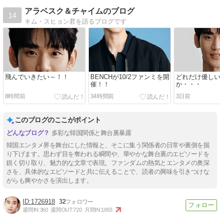
アラベスク＆チャイムのブログ
14
キム・スヒョン君を語るブログです
飛んでいきたい～！！
BENCHが10/2ファンミを開
どれだけ優し
催！！
か・・・
8時間前
34時間前
3日前
このブログのここがポイント
多彩な韓国関係と舞台裏暴露
韓国エンタメ界を舞台にした情報と、そこに集う関係者の日常や裏側を掘
り下げます。思わず目を奪われる瞬間や、華やかな舞台裏のエピソードを
鋭く切り取り、魅力的な文章で表現。ファンダムの熱気とエンタメの奥深
さを、具体的なエピソードと共に伝えることで、読者の興味を引きつけな
がらも爽やかさを演出します。
1726918
32
週間IN:
360
週間OUT:
720
月間IN:
1863