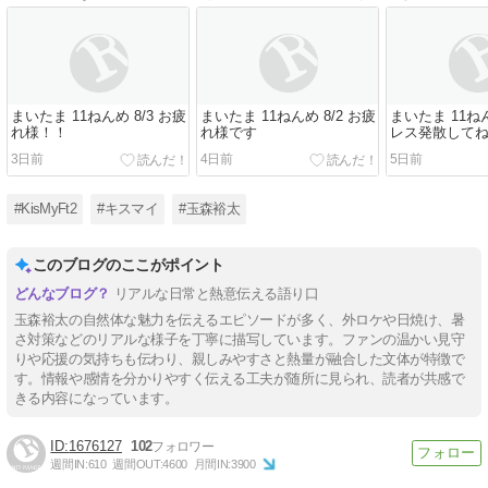
まいたま 11ねんめ 8/3 お疲
まいたま 11ねんめ 8/2 お疲
まいたま 11ねん
れ様！！
れ様です
レス発散して
3日前
4日前
5日前
#KisMyFt2
#キスマイ
#玉森裕太
このブログのここがポイント
リアルな日常と熱意伝える語り口
玉森裕太の自然体な魅力を伝えるエピソードが多く、外ロケや日焼け、暑
さ対策などのリアルな様子を丁寧に描写しています。ファンの温かい見守
りや応援の気持ちも伝わり、親しみやすさと熱量が融合した文体が特徴で
す。情報や感情を分かりやすく伝える工夫が随所に見られ、読者が共感で
きる内容になっています。
1676127
102
週間IN:
610
週間OUT:
4600
月間IN:
3900