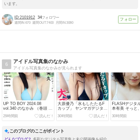
います。
2101912
34
週間IN:
670
週間OUT:
7400
月間IN:
3080
アイドル写真集のなかみ
6
アイドル写真集のなかみが見られます
UP TO BOY 2024.08
大原優乃「水もしたたるF
FLASHデジタ
vol.340 のなかみ （巻頭 田
カップ」 ヤンマガデジタル
本有美 そっと
中美久）
写真集のなかみ
のなかみ
29時間前
30時間前
30時間前
このブログのここがポイント
多彩なデジタル写真集と未公開画像を紹介