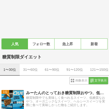
人気
フォロー数
急上昇
新着
糖質制限ダイエット
1〜30位
31〜60位
61〜90位
91〜120位
121〜150位
画像表示
文字表示
1
みーたんのとっておき糖質制限おやつ、低糖質スイーツ
糖質制限中でも美味しく食べれるスイーツ、低糖質なお
やつ、オーガニックなスイーツ、ヘルシースイーツを実
際に食べて美味しかった物をご紹介します。