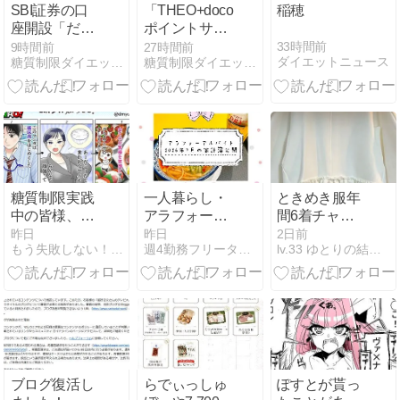
SBI証券の口
「THEO+docomo」
稲穂
座開設「だ
ポイントサイ
け」ポイント
ト案件口座開
33時間前
9時間前
27時間前
ダイエットニュース
糖質制限ダイエットとか陸マイラーとかいろいろやってみた
糖質制限ダイエットとか陸マイラーとかいろいろやってみた
サイト案件で
設と入金で
23,500円！時
15,500円！お
給300,000円
まかせ資産運
衝撃のチャン
用が超得！
スを逃すな！
糖質制限実践
一人暮らし・
ときめき服年
中の皆様、ど
アラフォーア
間6着チャレ
うかお力をお
ルバイトの家
ンジ(3/6)
昨日
昨日
2日前
もう失敗しない！正しい糖質制限ダイエット
週4勤務フリーターの家計簿
lv.33 ゆとりの結婚準備〜焦りを添えて〜
貸しくださ
計簿【2026年
い！
7月/支出
189,957円】
ブログ復活し
らでぃっしゅ
ぽすとが貰っ