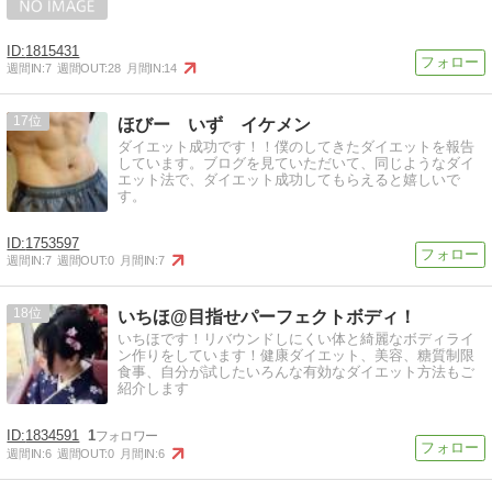
1815431
週間IN:
7
週間OUT:
28
月間IN:
14
17
ほびー いず イケメン
ダイエット成功です！！僕のしてきたダイエットを報告
しています。ブログを見ていただいて、同じようなダイ
エット法で、ダイエット成功してもらえると嬉しいで
す。
1753597
週間IN:
7
週間OUT:
0
月間IN:
7
18
いちほ@目指せパーフェクトボディ！
いちほです！リバウンドしにくい体と綺麗なボディライ
ン作りをしています！健康ダイエット、美容、糖質制限
食事、自分が試したいろんな有効なダイエット方法もご
紹介します
1834591
1
週間IN:
6
週間OUT:
0
月間IN:
6