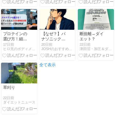
て・・・
プロテインの
【なぜ？】パ
断捨離→ダイ
選び方！細マ
ナソニックル
エット？
ッチョになる
ーロ（お掃除
17日前
20日前
22日前
ヒロ兄のボディメイク | 細マッチョ・美ボディ講座
JOSHのおすすめ商品／どこで売ってる？どこで買える？
津田沼・加圧＆ダイエットＢ-ｈｏｌｉｃ
3つの鉄板法
ロボット）が
則をトレーナ
生産終了した
ーが伝授！
理由とは？
全て表示
草刈り
22日前
ダイエットニュース