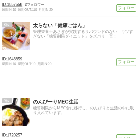
1857558
2
週間IN:
10
週間OUT:
110
月間IN:
20
8
太らない「健康ごはん」
管理栄養士あさぎが実践するリバウンドのない、キツす
ぎない「糖質制限ダイエット」をズバリ一言！
1648859
週間IN:
10
週間OUT:
10
月間IN:
20
9
のんびーりMEC生活
糖質制限からMEC食に移行し、のんびりと生活の中に取
り入れています。
1720257