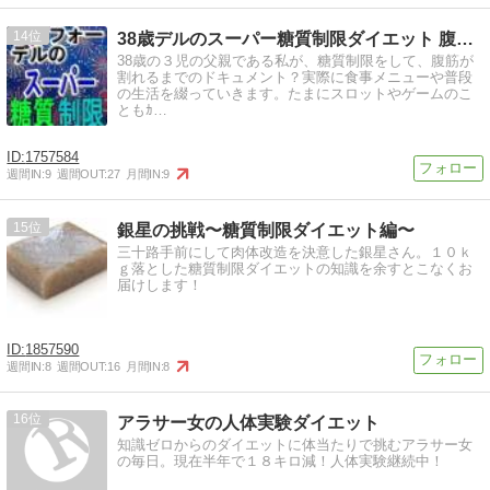
14
38歳デルのスーパー糖質制限ダイエット 腹筋割れろの巻
38歳の３児の父親である私が、糖質制限をして、腹筋が
割れるまでのドキュメント？実際に食事メニューや普段
の生活を綴っていきます。たまにスロットやゲームのこ
ともｶ…
1757584
週間IN:
9
週間OUT:
27
月間IN:
9
15
銀星の挑戦〜糖質制限ダイエット編〜
三十路手前にして肉体改造を決意した銀星さん。１０ｋ
ｇ落とした糖質制限ダイエットの知識を余すとこなくお
届けします！
1857590
週間IN:
8
週間OUT:
16
月間IN:
8
16
アラサー女の人体実験ダイエット
知識ゼロからのダイエットに体当たりで挑むアラサー女
の毎日。現在半年で１８キロ減！人体実験継続中！