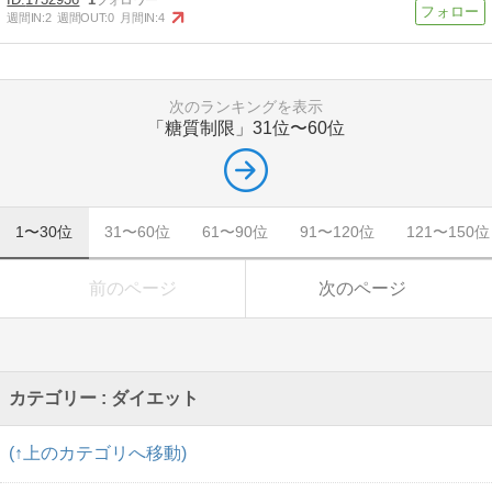
週間IN:
2
週間OUT:
0
月間IN:
4
次のランキングを表示
「糖質制限」
31位〜60位
1〜30位
31〜60位
61〜90位
91〜120位
121〜150位
前のページ
次のページ
カテゴリー : ダイエット
(↑上のカテゴリへ移動)