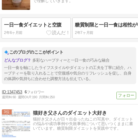
で理解していきます。
一日一食ダイエットと空腹
2年6ヶ月前
2年7ヶ月前
このブログのここがポイント
多彩なハーブティーと一日一食の巧みな融合
一日一食を軸にしたライフスタイルやダイエットの工夫を丁寧に紹介。ハ
ーブティーを取り入れることで空腹感や気分のリフレッシュを促し、自身
の体調や気持ちに合わせた調整方法も伝えている。
1347453
6
週間IN:
60
週間OUT:
190
月間IN:
250
3
猫好き父さんのダイエット大好き
猫好き父さんが日々出会ったねこの写真や、ダイエット
の悩みや成功事例や失敗事例について思いつくままに書
いています。糖質制限ダイエットを実践中です。