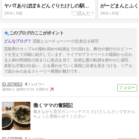
ヤバTありぼぼ＆どんぐりたけしの馴れ初めは？交際期間や結婚式についても考察
2年9ヶ月前
2年9ヶ月前
このブログのここがポイント
芸能とユーチューバーの交差点を描写
芸能界のカップルの馴れ初めや結婚までの流れを、舞台や旅行のエピソー
ドを交えて詳細に紹介しています。ライブやプライベートの場面から伝わ
る人柄や関係性の深まりに焦点を当て、自然な愛の軌跡を鮮やかに描写。
多彩な才能が出会い、心を通わせていく過程に読者を惹きつける、リアル
で温かみのあるストーリー展開が魅力です。
2079553
4
週間IN:
2
週間OUT:
34
月間IN:
8
30
働くママの奮闘記
働きながら育児ガンバッテマス だけどしんどいですから
ちょっと愚痴らせてください
1732936
1