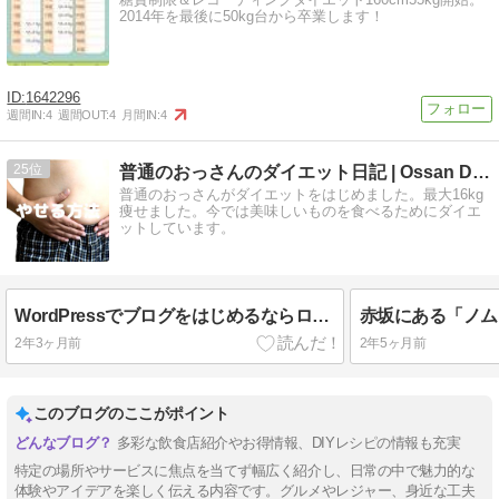
2014年を最後に50kg台から卒業します！
1642296
週間IN:
4
週間OUT:
4
月間IN:
4
25
普通のおっさんのダイエット日記 | Ossan Diet …
普通のおっさんがダイエットをはじめました。最大16kg
痩せました。今では美味しいものを食べるためにダイエ
ットしています。
WordPressでブログをはじめるならロリポップがおすすめ
2年3ヶ月前
2年5ヶ月前
このブログのここがポイント
多彩な飲食店紹介やお得情報、DIYレシピの情報も充実
特定の場所やサービスに焦点を当てず幅広く紹介し、日常の中で魅力的な
体験やアイデアを楽しく伝える内容です。グルメやレジャー、身近な工夫