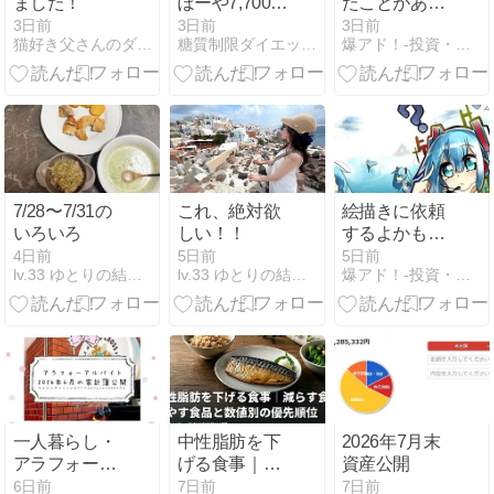
ました！
ぼーや7,700円
たことがある
相当のおため
イラストリク
3日前
3日前
3日前
猫好き父さんのダイエット大好き
糖質制限ダイエットとか陸マイラーとかいろいろやってみた
爆アド！-投資・糖質制限・セミリタイア-
しセットがポ
エスト
イントサイト
経由で1,250円
もらえて差し
引き730円！
お得！
7/28〜7/31の
これ、絶対欲
絵描きに依頼
いろいろ
しい！！
するよかもう
AIイラストで
4日前
5日前
5日前
lv.33 ゆとりの結婚準備〜焦りを添えて〜
lv.33 ゆとりの結婚準備〜焦りを添えて〜
爆アド！-投資・糖質制限・セミリタイア-
良い定期
一人暮らし・
中性脂肪を下
2026年7月末
アラフォーア
げる食事｜減
資産公開
ルバイトの家
らす食品・増
6日前
7日前
7日前