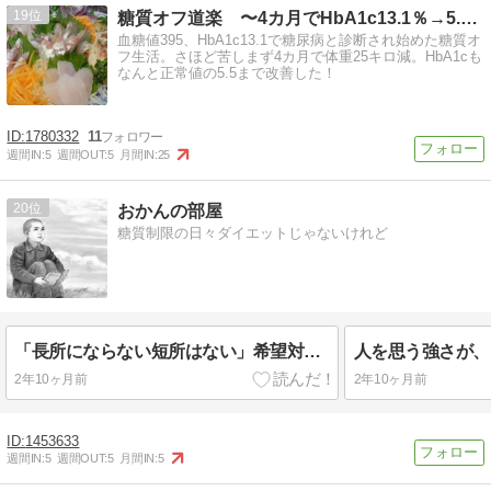
19
糖質オフ道楽 〜4カ月でHbA1c13.1％→5.5％〜
血糖値395、HbA1c13.1で糖尿病と診断され始めた糖質オ
フ生活。さほど苦しまず4カ月で体重25キロ減。HbA1cも
なんと正常値の5.5まで改善した！
1780332
11
週間IN:
5
週間OUT:
5
月間IN:
25
20
おかんの部屋
糖質制限の日々ダイエットじゃないけれど
「長所にならない短所はない」希望対話より
人を思う強さが、
2年10ヶ月前
2年10ヶ月前
1453633
週間IN:
5
週間OUT:
5
月間IN:
5