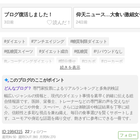
ブログ復活しました！
3日前
24日前
#ダイエット
#アンチエイジング
#糖質制限ダイエット
#低糖質スイーツ
#ダイエット成功
#低糖質
#リバウンドなし
#レコーディングダイエット
#部分痩せ
#ロカボ
#ローカーボ
続きを表示
#糖質カット
このブログのここがポイント
専門家投票によるリアルランキングと多角的検証
幅広いジャンルの情報と、現代のダイエット事情を素早く的確に伝える総
合情報源です。医師、栄養士、トレーナーなどの専門家の声を交えなが
ら、コンビニや外食、スーパー、さらには体験談や検証結果を丁寧に紹
介。信頼性と多彩な視点を兼ね備え、毎日の食事選びを賢くサポートしま
す。ユーモアや身近な話題を織り交ぜ、飽きずに参考にできる一冊です。
1984315
22
週間IN:
50
週間OUT:
390
月間IN:
270