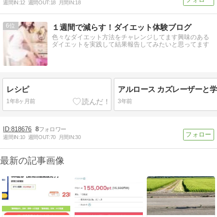
週間IN:
12
週間OUT:
18
月間IN:
18
6
１週間で減らす！ダイエット体験ブログ
色々なダイエット方法をチャレンジしてます興味のある
ダイエットを実践して結果報告してみたいと思ってます
レシピ
1年8ヶ月前
3年前
818676
8
週間IN:
10
週間OUT:
70
月間IN:
30
最新の記事画像