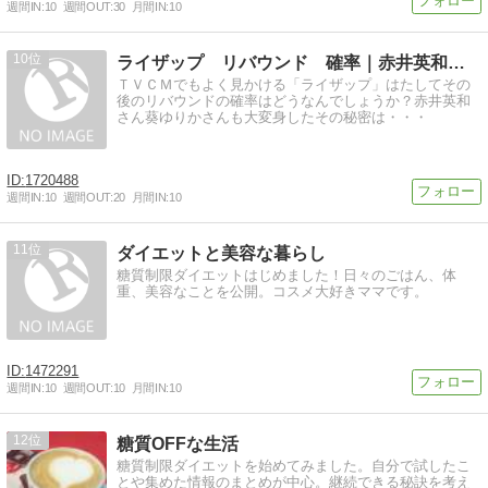
週間IN:
10
週間OUT:
30
月間IN:
10
10
ライザップ リバウンド 確率｜赤井英和さん葵ゆりかさん大変身
ＴＶＣＭでもよく見かける「ライザップ」はたしてその
後のリバウンドの確率はどうなんでしょうか？赤井英和
さん葵ゆりかさんも大変身したその秘密は・・・
1720488
週間IN:
10
週間OUT:
20
月間IN:
10
11
ダイエットと美容な暮らし
糖質制限ダイエットはじめました！日々のごはん、体
重、美容なことを公開。コスメ大好きママです。
1472291
週間IN:
10
週間OUT:
10
月間IN:
10
12
糖質OFFな生活
糖質制限ダイエットを始めてみました。自分で試したこ
とや集めた情報のまとめが中心。継続できる秘訣を考え