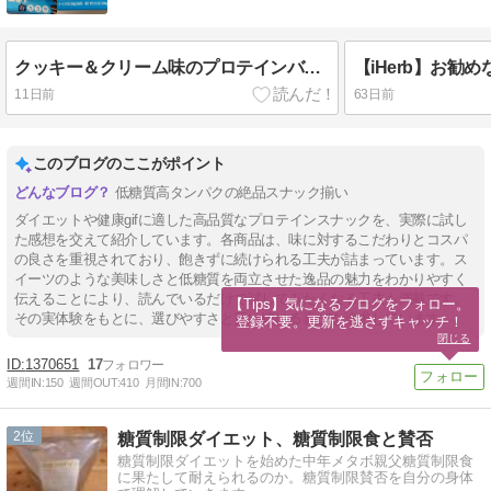
クッキー＆クリーム味のプロテインバーを求めて・・・
11日前
63日前
このブログのここがポイント
低糖質高タンパクの絶品スナック揃い
ダイエットや健康gifに適した高品質なプロテインスナックを、実際に試し
た感想を交えて紹介しています。各商品は、味に対するこだわりとコスパ
の良さを重視されており、飽きずに続けられる工夫が詰まっています。ス
イーツのような美味しさと低糖質を両立させた逸品の魅力をわかりやすく
伝えることにより、読んでいるだけで試してみたくなる工夫も満載です。
【Tips】気になるブログをフォロー。

その実体験をもとに、選びやすさと買い続ける喜びを追求しています。
登録不要。更新を逃さずキャッチ！
閉じる
1370651
17
週間IN:
150
週間OUT:
410
月間IN:
700
2
糖質制限ダイエット、糖質制限食と賛否
糖質制限ダイエットを始めた中年メタボ親父糖質制限食
に果たして耐えられるのか。糖質制限賛否を自分の身体