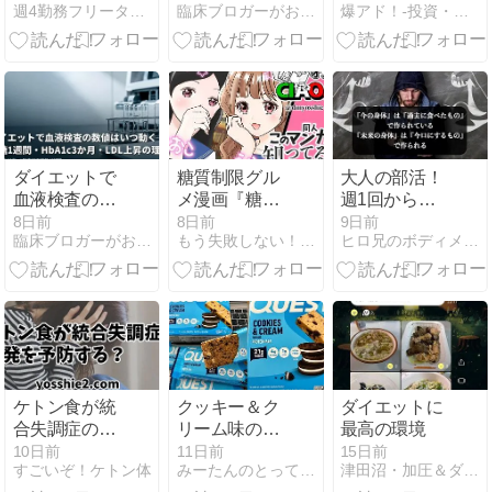
週4勤務フリーターの家計簿
臨床ブロガーがおすすめのダイエット一覧│臨床ブロガー
爆アド！-投資・糖質制限・セミリタイア-
計簿【2026年
やす食品と数
6月/支出
値別の優先順
159,397円】
位
ダイエットで
糖質制限グル
大人の部活！
血液検査の数
メ漫画『糖質
週1回からの
値はいつ動
オフっ
合同トレーニ
8日前
8日前
9日前
臨床ブロガーがおすすめのダイエット一覧│臨床ブロガー
もう失敗しない！正しい糖質制限ダイエット
ヒロ兄のボディメイク | 細マッチョ・美ボディ講座
く？血糖1週
CIAO！』第16
ング
間・HbA1c3
話本日配信開
か月・LDL上
始
昇の理由
ケトン食が統
クッキー＆ク
ダイエットに
合失調症の再
リーム味のプ
最高の環境
発を予防す
ロテインバー
10日前
11日前
15日前
すごいぞ！ケトン体
みーたんのとっておき糖質制限おやつ、低糖質スイーツ
津田沼・加圧＆ダイエットＢ-ｈｏｌｉｃ
る？
を求め