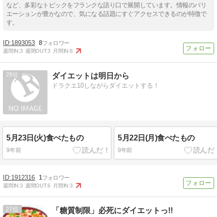
など、多彩なトピックをフランクな語り口で展開しています。情報のバリ
エーションが豊かなので、気になる話題にすぐアクセスできるのが特徴で
す。
1893053
8
週間IN:
3
週間OUT:
3
月間IN:
6
26
ダイエットは明日から
ドラクエ10しながらダイエットする！
5月23日(火)食べたもの
5月22日(月)食べたもの
9年前
9年前
1912316
1
週間IN:
3
週間OUT:
6
月間IN:
3
27
「糖質制限」必死にダイエットっ!!