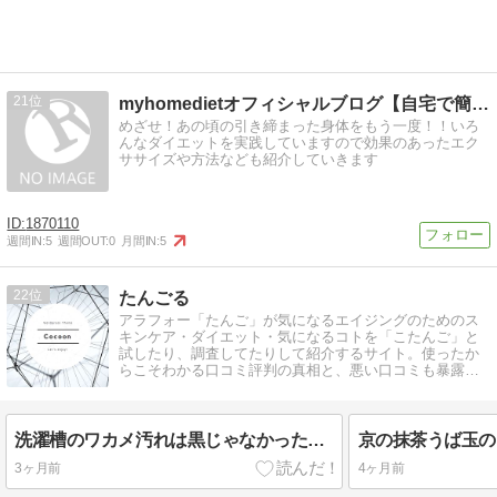
21
myhomedietオフィシャルブログ【自宅で簡単ダイエッ…
めざせ！あの頃の引き締まった身体をもう一度！！いろ
んなダイエットを実践していますので効果のあったエク
ササイズや方法なども紹介していきます
1870110
週間IN:
5
週間OUT:
0
月間IN:
5
22
たんごる
アラフォー「たんご」が気になるエイジングのためのス
キンケア・ダイエット・気になるコトを「こたんご」と
試したり、調査してたりして紹介するサイト。使ったか
らこそわかる口コミ評判の真相と、悪い口コミも暴露し
てます。
洗濯槽のワカメ汚れは黒じゃなかった…茶色い巨大ワカメが大量発生した話
3ヶ月前
4ヶ月前