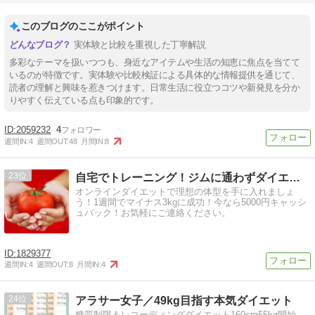
このブログのここがポイント
実体験と比較を重視した丁寧解説
多彩なテーマを扱いつつも、身近なアイテムや生活の知恵に焦点を当てて
いるのが特徴です。実体験や比較検証による具体的な情報提供を通じて、
読者の理解と興味を惹きつけます。日常生活に役立つコツや新発見を分か
りやすく伝えている点も印象的です。
2059232
4
週間IN:
4
週間OUT:
48
月間IN:
8
23
自宅でトレーニング！ジムに通わずダイエット！！
オンラインダイエットで理想の体型を手に入れましょ
う！1週間でマイナス3kgに成功！今なら5000円キャッシ
ュバック！お気軽にご連絡ください。
1829377
週間IN:
4
週間OUT:
8
月間IN:
4
24
アラサー女子／49kg目指す本気ダイエット
糖質制限＆レコーディングダイエット160cm55kg開始。