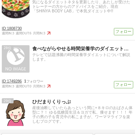
気になるダイエットネタを更新したり、あたしが受けた
トレーナーの方からのアドバイスをご紹介。現在
「SHINYA BODY LAB」で本気ダイエット中!!
1808730
週間IN:
3
週間OUT:
6
月間IN:
3
28
食べながらやせる時間栄養学のダイエット情報
テレビで話題沸騰の時間栄養学ダイエットについて解説
します。
1749286
1
週間IN:
3
週間OUT:
0
月間IN:
3
29
ひだまりくりっぷ
産後油断していたらあっという間に+８キロのおばさん体
型に？！ ゆる低糖質生活＆ヨガで私、痩せます！！！ 年
子の男の子を育児中の私こま子が、ワーママライフを楽
しむブログです。