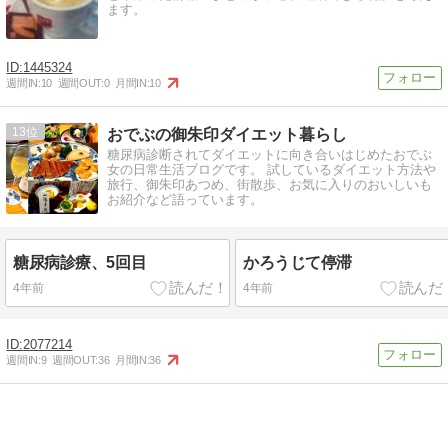
ます。
1445324
週間IN:
10
週間OUT:
0
月間IN:
10
13
おでぶの御朱印ダイエット暮らし
糖尿病診断されてダイエットに向き合いはじめたおでぶ
女の日常生活ブログです。 試しているダイエット方法や
旅行、御朱印あつめ、街散歩、お気に入りのおいしいも
お紹介など語っています。
糖尿病診療、5回目
かろうじて停滞
4年前
4年前
2077214
週間IN:
9
週間OUT:
36
月間IN:
36