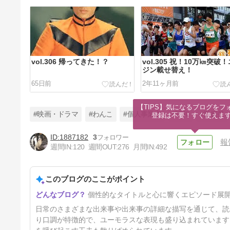
vol.306 帰ってきた！？
vol.305 祝！10万㎞突破
ジン載せ替え！
65日前
2年11ヶ月前
【TIPS】気になるブログをフォ
#映画・ドラマ
#わんこ
#個人事業主
#昭和
#愛媛県
登録は不要！すぐ使えま
1887182
3
報
週間IN:
120
週間OUT:
276
月間IN:
492
vol.304 開業以来初！8日間休
み！（”ピクミン4”三昧で終
了・・・）
このブログのここがポイント
3年前
個性的なタイトルと心に響くエピソード展
日常のさまざまな出来事や出来事の詳細な描写を通じて、読
り口調が特徴的で、ユーモラスな表現も盛り込まれています