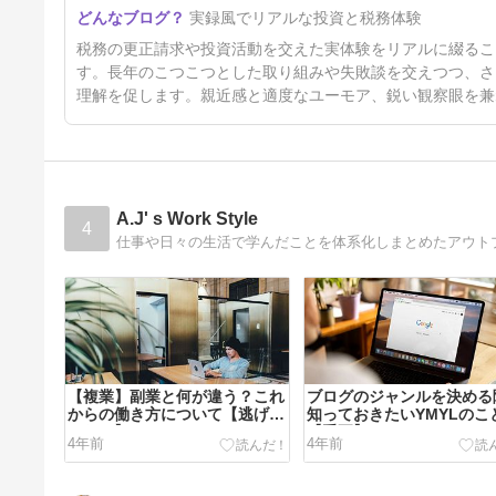
2026 ４月はやる気あったんで
実録風でリアルな投資と税務体験
すが
86日前
税務の更正請求や投資活動を交えた実体験をリアルに綴るこ
す。長年のこつこつとした取り組みや失敗談を交えつつ、さ
理解を促します。親近感と適度なユーモア、鋭い観察眼を兼
A.J' s Work Style
4
【複業】副業と何が違う？これ
ブログのジャンルを決める
からの働き方について【逃げ切
知っておきたいYMYLのこ
れない】
【重要】
4年前
4年前