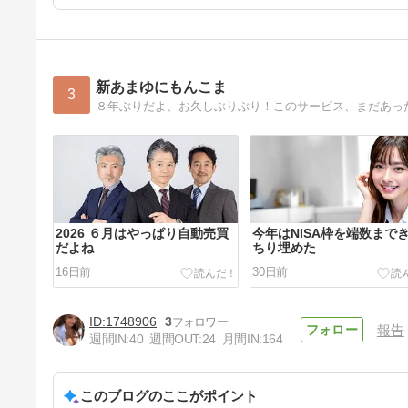
新あまゆにもんこま
3
８年ぶりだよ、お久しぶりぶり！このサービス、まだあっ
2026 ６月はやっぱり自動売買
今年はNISA枠を端数まで
だよね
ちり埋めた
16日前
30日前
1748906
3
報告
週間IN:
40
週間OUT:
24
月間IN:
164
このブログのここがポイント