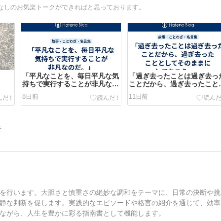
なしのお気楽トークができればと思っております。
「平凡なことを、毎日平凡な気
「過ぎ去ったことは過ぎ去っ
持ちで実行することが非凡なの
ことだから、過ぎ去ったこと
だ。」
してそのままにしておこう。
8日前
11日前
告
を行います。大胆さと慎重さの絶妙な調和をテーマに、日常の決断や挑
静な判断を促します。実践的なエピソードや格言の紹介を通じて、効率
ながら、人生を豊かに彩る指南書として機能します。