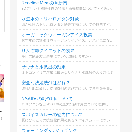
Redefine Meatの革新肉
3Dプリント植物性肉の特徴と販売展開についてどう思いますか？
水道水のトリハロメタン対策
発がん性のトリハロメタン除去方法についての投票です。
オーガニックヴィーガンアイス投票
おすすめの無添加ヴィーガンソイアイス、どれが気になる？
りんご酢ダイエットの効果
毎日の飲み方と効果について理解しますか？
懸けて実験中です。ブロガー・Webライター。文章に魂込めてます。
サウナと水風呂の効果
ミトコンドリア増加に最適なサウナと水風呂の入り方は？
安全な洗濯洗剤はどれ？
環境と肌に優しい洗濯洗剤の選び方について意見を募集します。
NSAIDsの副作用について
ロキソニンなどNSAIDsの重大な副作用について理解しましょう
バ
スパイスカレーの魅力について
夏にぴったりの抗酸化作用のあるスパイスカレーについてどう思いますか
ウォーキング vs ジョギング