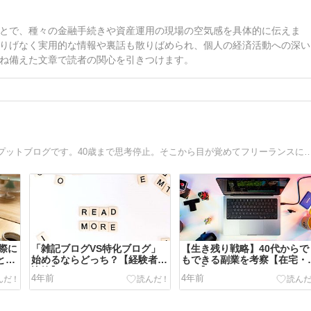
とで、種々の金融手続きや資産運用の現場の空気感を具体的に伝えま
りげなく実用的な情報や裏話も散りばめられ、個人の経済活動への深い
ね備えた文章で読者の関心を引きつけます。
仕事や日々の生活で学んだことを体系化しまとめたアウトプットブログです。40歳まで思考停止。そこから目が覚めてフリーランスにチャレンジしました。自分がどれだけできるのか人生を
際に
「雑記ブログVS特化ブログ」
【生き残り戦略】40代からで
と
始めるならどっち？【経験者が
もできる副業を考察【在宅・
比較】
イト】
4年前
4年前