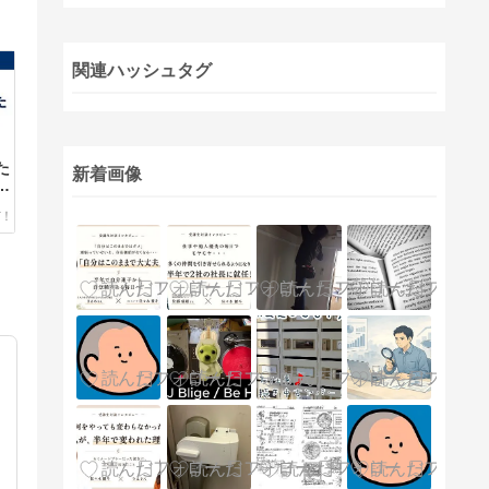
関連ハッシュタグ
た
新着画像
と
」