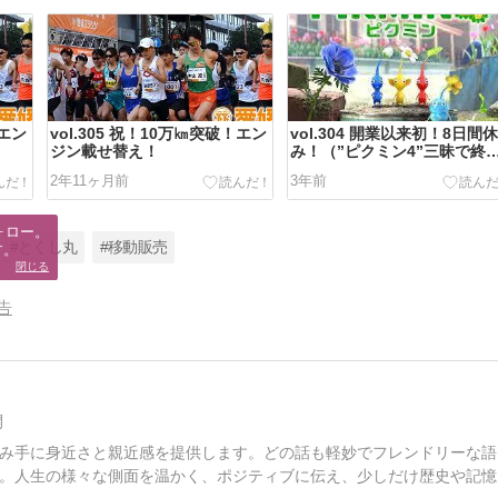
！エン
vol.305 祝！10万㎞突破！エン
vol.304 開業以来初！8日間
ジン載せ替え！
み！（”ピクミン4”三昧で終
了・・・）
2年11ヶ月前
3年前
ロー。

#とくし丸
#移動販売
す。
閉じる
告
開
み手に身近さと親近感を提供します。どの話も軽妙でフレンドリーな語
。人生の様々な側面を温かく、ポジティブに伝え、少しだけ歴史や記憶