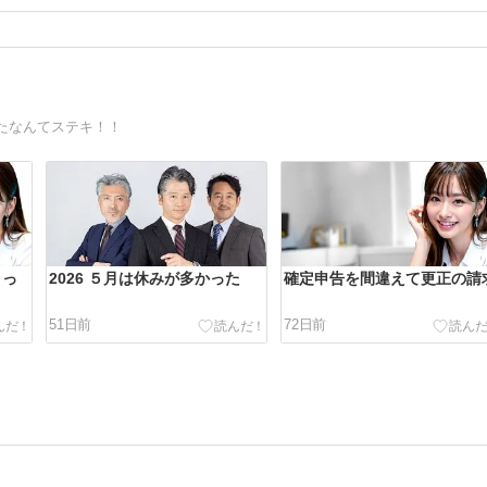
たなんてステキ！！
きっ
2026 ５月は休みが多かった
確定申告を間違えて更正の請
51日前
72日前