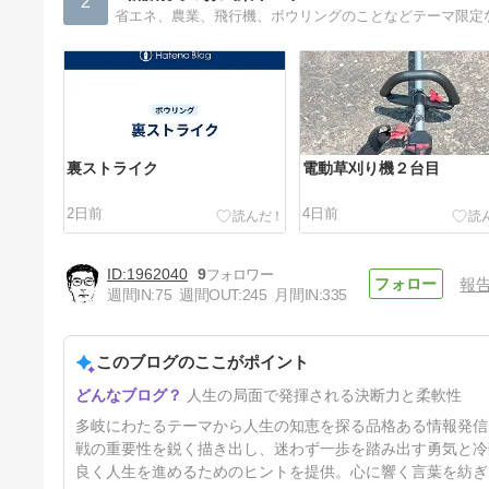
2
省エネ、農業、飛行機、ボウリングのことなどテーマ限定
裏ストライク
電動草刈り機２台目
2日前
4日前
1962040
9
報
週間IN:
75
週間OUT:
245
月間IN:
335
このブログのここがポイント
「大胆、また大胆、そして常に
人生の局面で発揮される決断力と柔軟性
大胆。」
14日前
多岐にわたるテーマから人生の知恵を探る品格ある情報発信
戦の重要性を鋭く描き出し、迷わず一歩を踏み出す勇気と冷
良く人生を進めるためのヒントを提供。心に響く言葉を紡ぎ