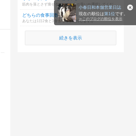
筋肉を落とさず痩せるにはどちらが良いか選択してください
小春日和本舗営業日誌
現在の順位は
第1位
です。
どちらの食事回数が良いか
≫
このブログの順位を表示
あなたは1日2食と3食どちらを支持しますか
続きを表示
人と人との関わりが、その後の人生を変えていく。意味のない争いは避け、昨日より今日、今日より明日を幸せにする。貴方と一緒に、そんな未来を共に歩いていきたい一人の男のブログです。