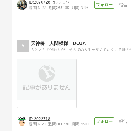
2070728
5
報告
週間IN:
27
週間OUT:
30
月間IN:
96
【Kindle Unlimited】3ヶ月で
60冊読んで見つけたおすすめ
本
4年前
天神橋 人間模様 DOJA
5
2022718
報告
週間IN:
20
週間OUT:
30
月間IN:
40