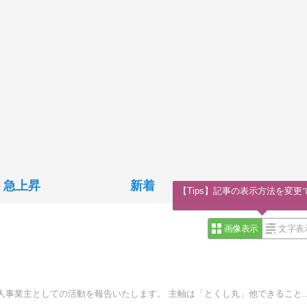
急上昇
新着
【Tips】記事の表示方法を変更
画像表示
文字表
脱サラをして、何を思ったか東京から愛媛に来た、新米個人事業主としての活