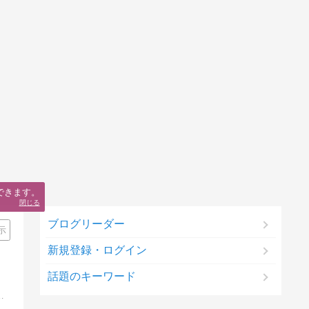
できます。
閉じる
ブログリーダー
示
新規登録・ログイン
話題のキーワード
動を報告いたします。 主軸は「とくし丸」他できることは何でもやります！