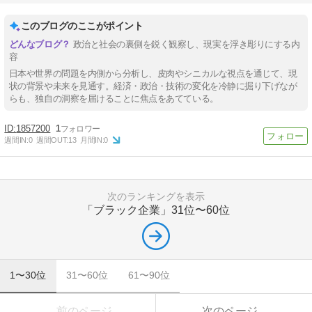
このブログのここがポイント
政治と社会の裏側を鋭く観察し、現実を浮き彫りにする内
容
日本や世界の問題を内側から分析し、皮肉やシニカルな視点を通じて、現
状の背景や未来を見通す。経済・政治・技術の変化を冷静に掘り下げなが
らも、独自の洞察を届けることに焦点をあてている。
1857200
1
週間IN:
0
週間OUT:
13
月間IN:
0
次のランキングを表示
「ブラック企業」
31位〜60位
1〜30位
31〜60位
61〜90位
前のページ
次のページ