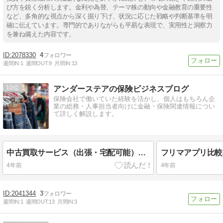
び方を鋭く分析します。金利や為替、テーマ株の動向や金融教育の重要性
など、多角的な視点から深く掘り下げ、状況に応じた戦略や判断基準を明
確に伝えています。専門的でありながらも平易な表現で、実用性と洞察力
を兼ね備えた内容です。
2078330
4
週間IN:
1
週間OUT:
9
月間IN:
13
10
アンダーステアの保険ビジネスブログ
保険会社で働いていた経験を活かし、個人はもちろん企
業の総務・人事担当者向けに金融・保険関連情報につい
て詳しく解説します。
中古買取サービス（出張・宅配可能）比較検証【まとめ・感想（断捨離）】フリマアプリは大変！！
4年前
4年前
2041344
3
週間IN:
1
週間OUT:
13
月間IN:
3