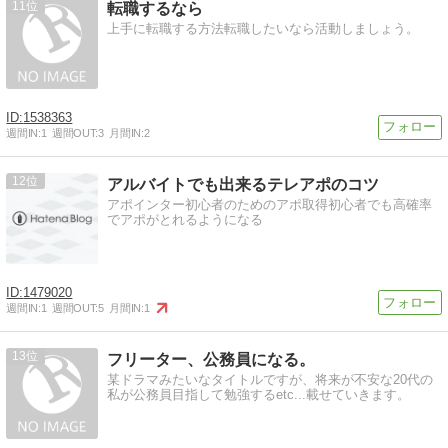
11
転職するなら
上手に転職する方法転職したいなら活動しましょう。
1538363
週間IN:
1
週間OUT:
3
月間IN:
2
12
アルバイトでも出来るテレアポのコツ
アポインター初心者のためのアポ取得初心者でも高確率
でアポがとれるようになる
1479020
週間IN:
1
週間OUT:
5
月間IN:
1
13
フリーター、公務員になる。
某ドラマみたいなタイトルですが、将来が不安な20代の
私が公務員目指して勉強するetc...載せていきます。