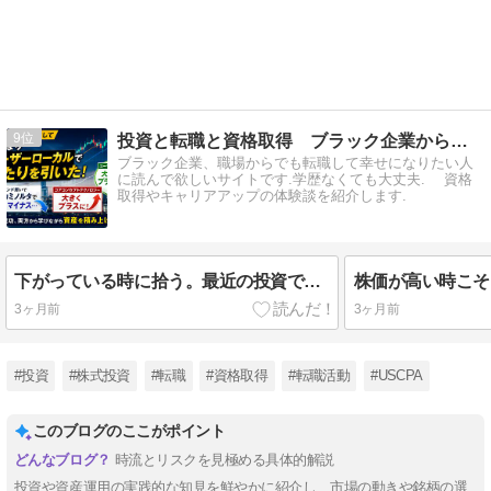
9
投資と転職と資格取得 ブラック企業からの逆転
ブラック企業、職場からでも転職して幸せになりたい人
に読んで欲しいサイトです.学歴なくても大丈夫. 資格
取得やキャリアアップの体験談を紹介します.
下がっている時に拾う。最近の投資で感じたこと
3ヶ月前
3ヶ月前
#投資
#株式投資
#転職
#資格取得
#転職活動
#USCPA
このブログのここがポイント
時流とリスクを見極める具体的解説
投資や資産運用の実践的な知見を鮮やかに紹介し、市場の動きや銘柄の選