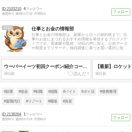
2103210
4
週間IN:
0
週間OUT:
30
月間IN:
0
27
仕事とお金の情報部
仕事とお金の情報部は、副業から日々の節約術まで、仕
事やお金にまつわるおすすめ情報を発信するブログメデ
ィアです。実体験や取材、SNSの声に加え、公的データ
や制度までリサーチ。独自調査に基づき賢い選択に役立
つ情報を届けます。
ウーバーイーツ初回クーポン/紹介コードが使えない(プロモーションコードが適用されない)原因と対処法【知恵袋他】
38日前
38日前
#副業
#借金
#転職
#就職
#バイト
#ポイ活
#債務整理
#退職代行
#リゾート
#職場
#資産
2138264
1
週間IN:
0
週間OUT:
24
月間IN:
0