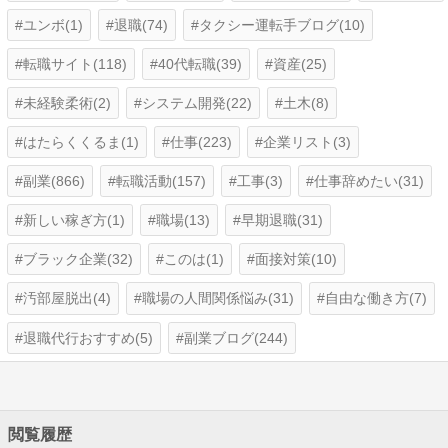
ユンボ(1)
退職(74)
タクシー運転手ブログ(10)
転職サイト(118)
40代転職(39)
資産(25)
未経験柔術(2)
システム開発(22)
土木(8)
はたらくくるま(1)
仕事(223)
企業リスト(3)
副業(866)
転職活動(157)
工事(3)
仕事辞めたい(31)
新しい稼ぎ方(1)
職場(13)
早期退職(31)
ブラック企業(32)
このは(1)
面接対策(10)
汚部屋脱出(4)
職場の人間関係悩み(31)
自由な働き方(7)
退職代行おすすめ(5)
副業ブログ(244)
閲覧履歴