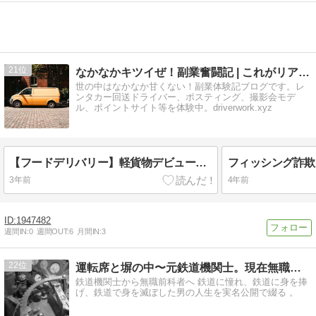
21
なかなかキツイぜ！副業奮闘記 | これがリアルだ！
世の中はなかなか甘くない！副業体験記ブログです。レ
ンタカー回送ドライバー、ポスティング、撮影会モデ
ル、ポイントサイト等を体験中。driverwork.xyz
【フードデリバリー】軽貨物デビューしたけど痛い目に遭ってます（泣）【Uber Eats 配達員】
3年前
4年前
1947482
週間IN:
0
週間OUT:
6
月間IN:
3
22
運転席と塀の中〜元鉄道機関士。現在無職前科者のブログ〜
鉄道機関士から無職前科者へ 鉄道に憧れ、鉄道に身を捧
げ、鉄道で身を滅ぼした男の人生を実名公開で綴る 。