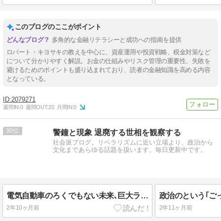
このブログのここがポイント
多角的な金融リテラシーと成功への指南を提供
ロバート・キヨサキの教えを中心に、資産運用や投資戦略、税金対策など
について分かりやすく解説。お金の仕組みやリスク管理の重要性、失敗を
避けるためのポイントも盛り込まれており、読者の金融知識を高める内容
となっている。
2079271
週間IN:
0
週間OUT:
20
月間IN:
0
30
警鐘と現象 退廃する世相を観察する
社会派ブログ。リベラリズムに近い立場より、政治から
文化まであらゆる話題を扱います。毎日更新中です。
電気自動車のろくでもない未来､巨大ラジコンと国家間の思惑
2年10ヶ月前
2年11ヶ月前