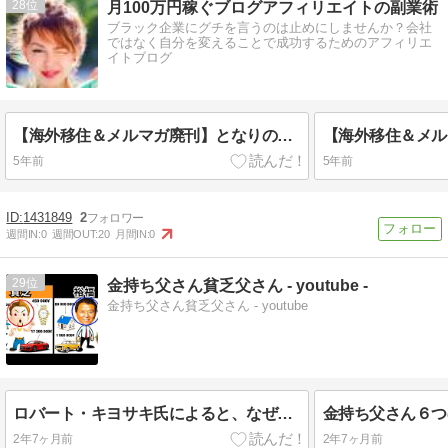
28
月100万円稼ぐブログアフィリエイトの副業術
ブラック企業にグチを言うのは止めにしませんか？会社
ではなく自分を変えることで成功するためのアフィリエ
イトブログ
【海外移住＆メルマガ廃刊】となりの億万長者になるために
5年前
5年前
1431849
2
週間IN:
0
週間OUT:
20
月間IN:
0
29
金持ち父さん貧乏父さん - youtube -
金持ち父さん貧乏父さん - youtube
ロバート・キヨサキ氏によると、なぜあなたは貧しいのか 『金持ち父さん貧乏父さん』
2年7ヶ月前
2年7ヶ月前