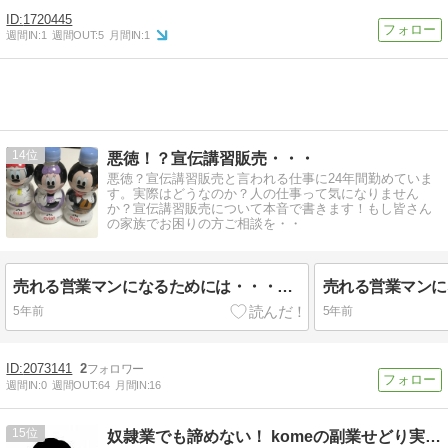
1720445
週間IN:
1
週間OUT:
5
月間IN:
1
14
悪徳！？宣伝講習販売・・・
悪徳？宣伝講習販売と言われる仕事に24年間勤めていま
す。実際はどうなのか？人の仕事って気になりません
か？宣伝講習販売について本音で書きます！もし皆さん
の家族でお困りの方ご相談を・・
売れる営業マンになるためには・・・（続）
売れる営業マンに
5年前
5年前
2073141
2
週間IN:
0
週間OUT:
64
月間IN:
16
15
奴隷業でも諦めない！ komeの副業せどり実践術