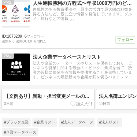
25
人生逆転勝利の方程式〜年収1000万円のどん底〜
再現性のある投資手法や、最小の労力で最大限の利益を
得る方法など、役に立つ情報を発信していきます。グル
メ、旅行などの情報も。
1873289
6
週間IN:
0
週間OUT:
0
月間IN:
1
26
法人企業データベースとリスト
法人や企業のデータベースやリストを保有しており、ビ
ジネスや営業に関する最新のトピックに焦点を当て、読
者の皆様に価値ある情報を提供することを目指していま
す。ビジネスの最新動向や企業が舵を切るべきトレンド
について
【文例あり】異動・担当変更メールの書き方とマナー！取引先へ送る時期とシーン別文例4選
3日前
10日前
#ブラック企業
#企業リスト
#法人データベース
#法人リスト
#企業データベース