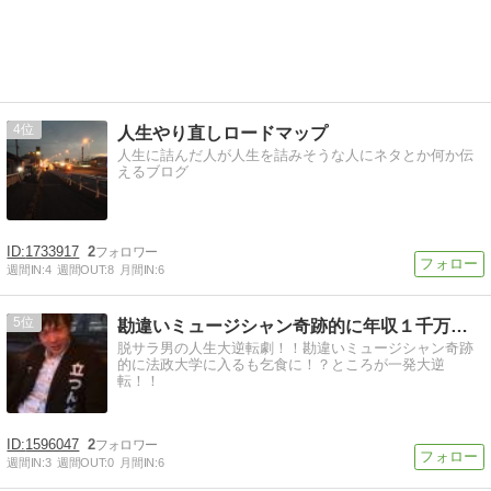
4
人生やり直しロードマップ
人生に詰んだ人が人生を詰みそうな人にネタとか何か伝
えるブログ
1733917
2
週間IN:
4
週間OUT:
8
月間IN:
6
5
勘違いミュージシャン奇跡的に年収１千万円獲得！！
脱サラ男の人生大逆転劇！！勘違いミュージシャン奇跡
的に法政大学に入るも乞食に！？ところが一発大逆
転！！
1596047
2
週間IN:
3
週間OUT:
0
月間IN:
6