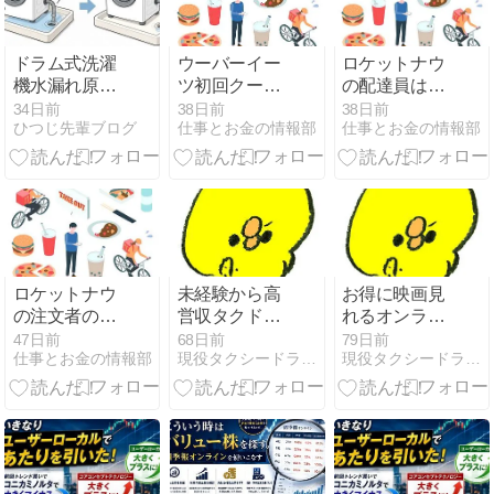
ドラム式洗濯
ウーバーイー
ロケットナウ
機水漏れ原因
ツ初回クーポ
の配達員は稼
を特定！排水
ン/紹介コード
げる？稼げる
34日前
38日前
38日前
ひつじ先輩ブログ
仕事とお金の情報部
仕事とお金の情報部
口詰まり解消
が使えない(プ
エリアは？
法
ロモーション
【知恵袋他】
コードが適用
されない)原因
と対処法【知
恵袋他】
ロケットナウ
未経験から高
お得に映画見
の注文者の口
営収タクドラ
れるオンライ
コミ評判ある
になる為のロ
ン・ビデオオ
47日前
68日前
79日前
仕事とお金の情報部
現役タクシードライバー・矢島の東京運転手ブログ
現役タクシードライバー・矢島の東京運転手ブログ
あるまとめ
ードマップ
ンデマンドま
【知恵袋/なん
とめ（無料期
J他】
間有り）