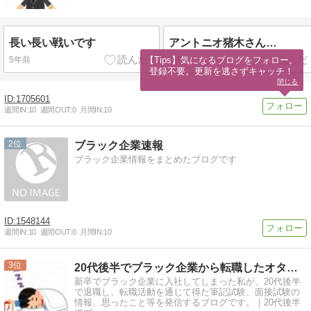
長い長い戦いです
アントニオ猪木さん…
【Tips】気になるブログをフォロー。

5年前
5年前
登録不要。更新を逃さずキャッチ！
閉じる
1705601
週間IN:
10
週間OUT:
0
月間IN:
10
2
ブラック企業速報
ブラック企業情報をまとめたブログです
1548144
週間IN:
10
週間OUT:
0
月間IN:
10
3
20代後半でブラック企業から転職したオタクのブログ
新卒でブラック企業に入社してしまった私が、20代後半
で退職し、転職活動を通じて得た筆記試験、面接試験の
情報、思ったこと等を発信するブログです。｜20代後半