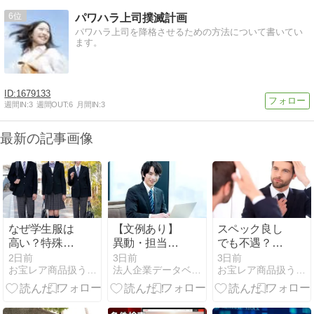
6
パワハラ上司撲滅計画
パワハラ上司を降格させるための方法について書いてい
ます。
1679133
週間IN:
3
週間OUT:
6
月間IN:
3
最新の記事画像
なぜ学生服は
【文例あり】
スペック良し
高い？特殊事
異動・担当変
でも不遇？女
情が価格を決
更メールの書
性が選ばない
2日前
3日前
3日前
お宝レア商品扱うネットショッピング店長の日記
法人企業データベースとリスト
お宝レア商品扱うネットショッピング店長の日記
める
き方とマナ
男性の共通事
ー！取引先へ
情
送る時期とシ
ーン別文例4