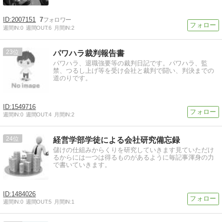
2007151
7
週間IN:
0
週間OUT:
6
月間IN:
2
23
パワハラ裁判報告書
パワハラ、退職強要等の裁判日記です。パワハラ、監
禁、つるし上げ等を受け会社と裁判で闘い、判決までの
道のりです。
1549716
週間IN:
0
週間OUT:
4
月間IN:
2
24
経営学部学徒による会社研究備忘録
儲けの仕組みからくりを研究していきます見ていただけ
るからには一つは得るものがあるように毎記事渾身の力
で書いていきます。
1484026
週間IN:
0
週間OUT:
5
月間IN:
1