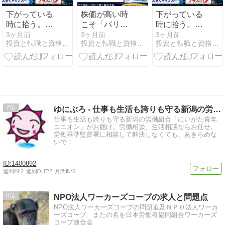
下がっている
株価が高い時
下がっている
時に拾う。最
こそ「バリュ
時に拾う。最
近の投資で感
ー株」を探せ
近の投資で感
3ヶ月前
3ヶ月前
3ヶ月前
投資と転職と資格取得 ブラック企業からの逆転
投資と転職と資格取得 ブラック企業からの逆転
投資と転職と資格取得 ブラック企業からの逆転
じたこと
— 四季報オン
じたこと
ライン活用術
7
ゆにぶろ - 仕事も生活も誇りも守る新潟の労働組合
仕事も生活も誇りも守る新潟の労働組合「にいがた青年
ユニオン」がお届け。労働相談、生活相談ならお任せ。
労働基準監督署に相談して解決しなくても、あきらめな
いで！
1400892
週間IN:
2
週間OUT:
2
月間IN:
6
8
NPO法人ワーカーズコープの求人と問題点
NPO法人ワーカーズコープの問題追及ＮＰＯ法人ワーカ
ーズコープ、またの名を日本労働者協同組合ワーカーズ
コープ連合会