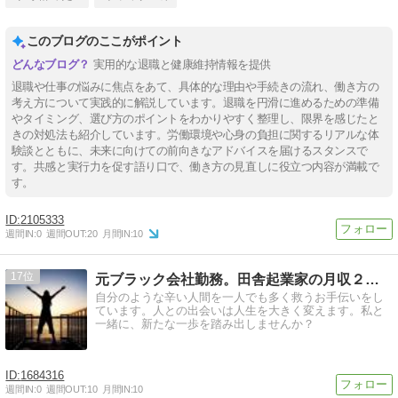
このブログのここがポイント
実用的な退職と健康維持情報を提供
退職や仕事の悩みに焦点をあて、具体的な理由や手続きの流れ、働き方の
考え方について実践的に解説しています。退職を円滑に進めるための準備
やタイミング、選び方のポイントをわかりやすく整理し、限界を感じたと
きの対処法も紹介しています。労働環境や心身の負担に関するリアルな体
験談とともに、未来に向けての前向きなアドバイスを届けるスタンスで
す。共感と実行力を促す語り口で、働き方の見直しに役立つ内容が満載で
す。
2105333
週間IN:
0
週間OUT:
20
月間IN:
10
17
元ブラック会社勤務。田舎起業家の月収２３万在宅ワークの全て
自分のような辛い人間を一人でも多く救うお手伝いをし
ています。人との出会いは人生を大きく変えます。私と
一緒に、新たな一歩を踏み出しませんか？
1684316
週間IN:
0
週間OUT:
10
月間IN:
10