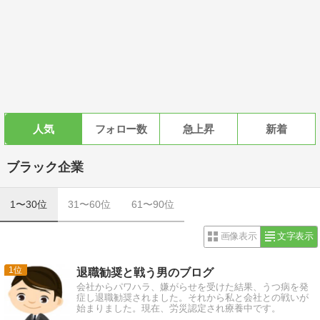
人気
フォロー数
急上昇
新着
ブラック企業
1〜30位
31〜60位
61〜90位
画像表示
文字表示
1
退職勧奨と戦う男のブログ
会社からパワハラ、嫌がらせを受けた結果、うつ病を発
症し退職勧奨されました。それから私と会社との戦いが
始まりました。現在、労災認定され療養中です。