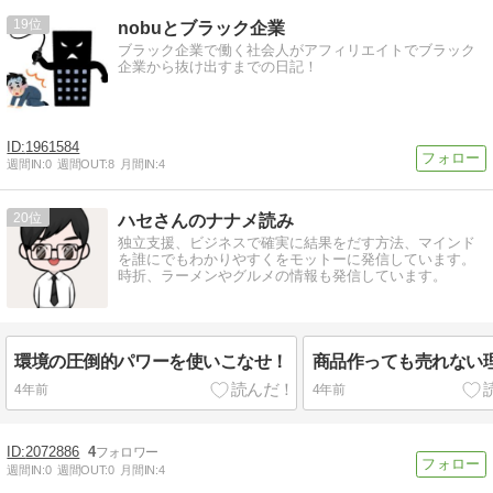
19
nobuとブラック企業
ブラック企業で働く社会人がアフィリエイトでブラック
企業から抜け出すまでの日記！
1961584
週間IN:
0
週間OUT:
8
月間IN:
4
20
ハセさんのナナメ読み
独立支援、ビジネスで確実に結果をだす方法、マインド
を誰にでもわかりやすくをモットーに発信しています。
時折、ラーメンやグルメの情報も発信しています。
環境の圧倒的パワーを使いこなせ！
商品作っても売れない
4年前
4年前
2072886
4
週間IN:
0
週間OUT:
0
月間IN:
4