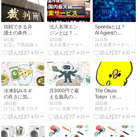
選
信頼できる弁
法人名簿エン
Speedaとは？
護士の条件！
ジンとは？特
AI Agentの機
宣伝の裏側に
徴・料金・評
能やメリッ
4日前
10日前
11日前
お宝レア商品扱うネットショッピング店長の日記
法人企業データベースとリスト
法人企業データベースとリスト
隠された真実
価とBIZMAPS
ト・注意点、
との違いを解
BIZMAPSとの
説
違いを解説
冷凍刻みネギ
月3000円で雇
The Okura
の良さに気付
える最高の人
Tokyo（ホテ
きました。自
材、Codexさ
ルオークラ東
28日前
31日前
33日前
ひつじ先輩ブログ
ひつじ先輩ブログ
現役タクシードライバー・矢島の東京運転手ブログ
分がやってる
んを雇え
京・虎ノ門）
使い方など
正面玄関・空
車タクシーの
客待ち並び方