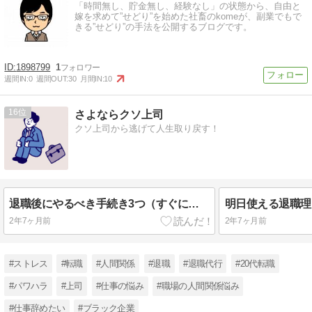
「時間無し、貯金無し、経験なし」の状態から、自由と
嫁を求めて”せどり”を始めた社畜のkomeが、副業でもで
きる”せどり”の手法を公開するブログです。
1898799
1
週間IN:
0
週間OUT:
30
月間IN:
10
16
さよならクソ上司
クソ上司から逃げて人生取り戻す！
退職後にやるべき手続き3つ（すぐに転職しない場合）
明日使える退職理
2年7ヶ月前
2年7ヶ月前
#ストレス
#転職
#人間関係
#退職
#退職代行
#20代転職
#パワハラ
#上司
#仕事の悩み
#職場の人間関係悩み
#仕事辞めたい
#ブラック企業