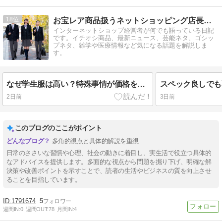
18
お宝レア商品扱うネットショッピング店長の日記
インターネットショップ経営者が何でも語っている日記
です。イチオシ商品、最新ニュース、芸能ネタ、ゴシッ
プネタ、雑学や医療情報など気になる話題を解説しま
す。
なぜ学生服は高い？特殊事情が価格を決める
2日前
3日前
このブログのここがポイント
多角的視点と具体的解説を重視
日常のささいな習慣や心理、社会の動きに着目し、実生活で役立つ具体的
なアドバイスを提供します。多面的な視点から問題を掘り下げ、明確な解
決策や改善ポイントを示すことで、読者の生活やビジネスの質を向上させ
ることを目指しています。
1791674
5
週間IN:
0
週間OUT:
78
月間IN:
4