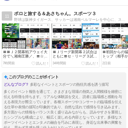
ポロと旅する＆あさちゃん。スポーツ３
11
野球は阪神タイガース、サッカーは湘南ベルマーレを中心に、スポーツ全般＋書評・鉄道・車・旅行など幅広く話題を展開
〓〓Ｊ２開幕戦アウェイ大
〓Ｊリーグ新開幕２試合は
〓初回からの
分で＼湘南圧勝／、〓☆延
ともに〓セ・リーグ３試合
トップ（相手
長12回裏に225の一発が出
より得点が多かった件はじ
「ビドい炎上」・1
7時間前
34時間前
2日前
て＼横浜優勝／など、令和
め、8/7の〓〓関連
☆）はじめ、8
８年８月８日の〓〓関連＋
α
α
このブログのここがポイント
多彩なイベントとスポーツの熱狂共感を誘う描写
多くのイベント報告を通じて、さまざまな現場の熱気と人間模様を緻密に
伝える特徴を持ちます。リアルな体験談を交え、読者に臨場感と感動を与
える表現力が際立っています。各種スポーツやコンサートの臨場感を伝え
る仕草や表情の描写が印象的であり、自然な流れで感情を引き込みます。
多方面からの情報をバランス良く盛り込みながらも、読みやすさを重視し
たシンプルな構成により、幅広く楽しめる内容となっています。多様なス
ポーツイベントとエンタメの融合を巧みに表現し、身近な出来事の興奮を
伝え、思わず共感を呼ぶ仕上がりとなっています。