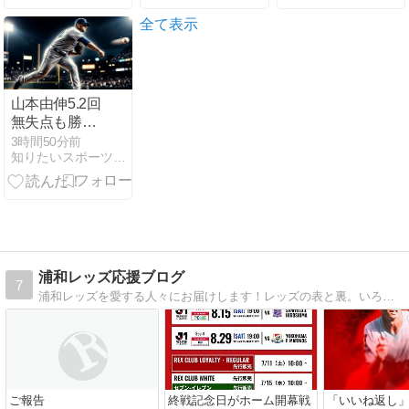
好救援で、ド
ていい」
んの？
ジャースの逆
全て表示
襲が始まるの
は間違いな
い！【海外の
反応】
山本由伸5.2回
無失点も勝敗
つかず！大谷
3時間50分前
知りたいスポーツNEWS
翔平の10回決
勝打でドジャ
ース8月初勝
利、7連敗ス
トップ
浦和レッズ応援ブログ
7
浦和レッズを愛する人々にお届けします！レッズの表と裏。いろんな話題が満載REDS
ご報告
終戦記念日がホーム開幕戦
「いいね返し