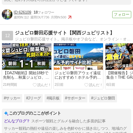
626109
18
週間IN:
112
週間OUT:
736
月間IN:
500
ジュビロ磐田応援サイト【関西ジュビリスト】
12
ジュビロ磐田応援サイト。掲示板やオフ会など、オンライン・オフラインで交流しています。一緒にジュビロを応援しましょう！
【DAZN観戦】開始18秒で
ジュビロ磐田アウェイ遠征
【開催報告】
先制も…秋葉ジュビロ、開
におすすめ！ホテル予約サ
集合！THE GR
幕戦は死闘の末のドロー｜
イト比較【じゃらん・楽
高のシーズン
21時間前
2日前
6日前
磐田 1-1 秋田
天・Yahoo!・一休】
会
#サッカー
#Jリーグ
#掲示板
#サポーター
#ジュビロ磐田
このブログのここがポイント
スポーツ観戦とグルメを融合した多面的記事
サッカー観戦の熱狂や遠征の楽しみを色鮮やかに描き出しつつ、地域のグ