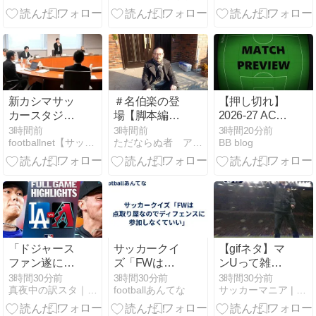
でのタスクは
ノ会長への支
こなせない
持を表明ｗｗ
な…
ｗｗ
新カシマサッ
＃名伯楽の登
【押し切れ】
カースタジア
場【脚本編
2026-27 ACLE
ム基本計画検
⑭】
PreliminaryStage
3時間前
3時間前
3時間20分前
footballnet【サッカー5chまとめ】
ただならぬ者 アメリカ留学生兼小説家の主張
BB blog
討へ 茨城県有
江原FC（A）
識者会議初会
プレビュー
合 公設民営で
整備方針
「ドジャース
サッカークイ
【gifネタ】マ
ファン遂に安
ズ「FWは点
ンUって雑魚
眠へ！」山本
取り屋なので
に追いついた
3時間30分前
3時間30分前
3時間30分前
真夜中の訳スタ｜MLB・欧州サッカー 海外の反応翻訳ブログ
footballあんてな
サッカーマニア | 2chまとめブログ
由伸の好投と
ディフェンス
ら全力で喜ぶ
ドライヤーの
に参加しなく
ルールでもあ