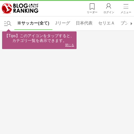
リーダー
ログイン
メニュー
※サッカー(全て)
Jリーグ
日本代表
セリエＡ
ブンデ
【Tips】このアイコンをタップすると、

カテゴリ一覧を表示できます。
閉じる