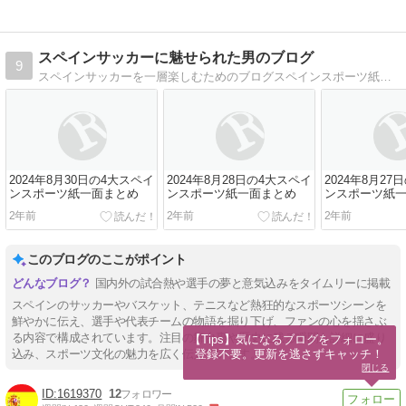
スペインサッカーに魅せられた男のブログ
9
スペインサッカーを一層楽しむためのブログスペインスポーツ紙一面の速報、リーガやスペイン代表の様々なデータを紹介中。
2024年8月30日の4大スペイ
2024年8月28日の4大スペイ
2024年8月27
ンスポーツ紙一面まとめ
ンスポーツ紙一面まとめ
ンスポーツ紙
2年前
2年前
2年前
このブログのここがポイント
国内外の試合熱や選手の夢と意気込みをタイムリーに掲載
スペインのサッカーやバスケット、テニスなど熱狂的なスポーツシーンを
鮮やかに伝え、選手や代表チームの物語を掘り下げ、ファンの心を揺さぶ
る内容で構成されています。注目の舞台裏や歴史に残る瞬間も詳細に盛り
【Tips】気になるブログをフォロー。

登録不要。更新を逃さずキャッチ！
込み、スポーツ文化の魅力を広く伝えています。
閉じる
1619370
12