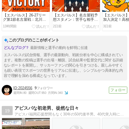
【エスパルス】26-27リー
【エスパルス】名古屋戦予
【エスパルス
グ第1節名古屋戦：北川航
想スタメン：苦手な相手に
加入決定！高
也選手のゴールを守りきり
勝って吉田孝行監督のサッ
2人目！
13時間前
2日前
3日前
勝利！不安要素を払拭！
カーの成長を
このブログのここがポイント
最新情報と選手の動向を鮮明に伝達
エスパルスの試合情報、選手の最新動向、戦術分析を中心に構成されてい
ます。複数の投稿は選手の出場・離脱、試合結果や監督交代に関する詳細
なレポートを展開し、サッカーファンの関心を引きつける。親しみやすく
も鋭い表現でスポーツの世界をリアルに伝達し、シンプルかつ具体的な内
容で理解を深める構成となっています。
2024556
9
週間IN:
80
週間OUT:
950
月間IN:
340
アビスパな初老男、徒然な日々
19
アビスパ福岡応援歴間もなく30年の50代後半男。40代突入時に始めたこのブログも17年目に突入。スタジアム観戦も今では年パスに移行し、ホームはほぼ皆勤に。アウェイ遠征も家族と年間行事化。