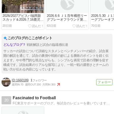
2026/2027アビスパ福岡新
2026.6.6 Ｊ１百年構想リー
2026.5.30 
スカッド＆2026.7.16鹿児島
グプレーオフラウンド第2
ーグプレーオ
ユナイテッドFC戦！
戦 vs ジェフユナイテッド
1戦 vs ジェ
20日前
63日前
70日前
千葉
千葉（ホーム
このブログのここがポイント
戦術解説と試合の臨場感伝達
サッカーの試合について詳細なスタメンとベンチメンバーの紹介、試合展
開の解説を通じて、試合の裏側や戦術の妙による勝敗のポイントを鋭く伝
えます。やや専門的な視点ながらも、シンプルな表現で読者の理解を促す
構成です。試合結果のリアルな描写により、一戦一戦の濃密さとチームの
戦い方が伝わる内容になっています。
1660189
1
週間IN:
70
週間OUT:
200
月間IN:
300
Fascinated to Football
20
FC東京サポーターのブログ。毎試合のレビューを書いています。主にサッカーのブログです。フットボールだけでなくたまにWebや日々の事を書いております。