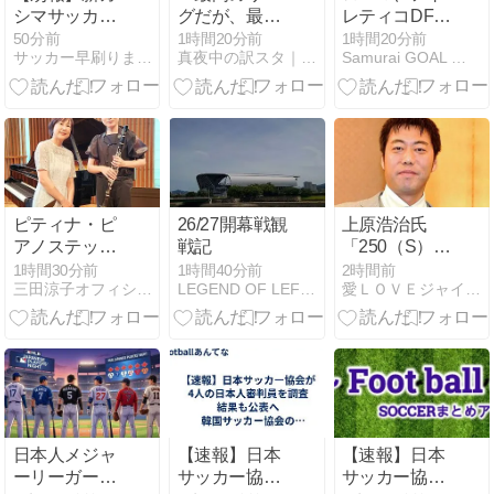
シマサッカー
グだが、最も
レティコDFモ
スタジアム、
有害」イング
リーナの獲得
50分前
1時間20分前
1時間20分前
サッカー早刷りまとめ
真夜中の訳スタ｜MLB・欧州サッカー 海外の反応翻訳ブログ
Samurai GOAL 〜海外日本人選手まとめ
基本計画検討
ランド2部が
へオファー提
へ
巨額支出で世
示…フェイエ
界7位に！特
ノールトDFか
定の選手の売
らターゲット
却に依存する
変更
状況に懸念の
声も【海外の
反応】
ピティナ・ピ
26/27開幕戦観
上原浩治氏
アノステップ
戦記
「250（S）っ
でブラームス
ていう数字が
1時間30分前
1時間40分前
2時間前
三田涼子オフィシャルブログ
LEGEND OF LEFTY
愛ＬＯＶＥジャイアンツ
のクラリネッ
どうなのか
トソナタを演
な」名球会入
奏しました！
りの条件提言
「300と
か…」
日本人メジャ
【速報】日本
【速報】日本
ーリーガー8
サッカー協会
サッカー協会