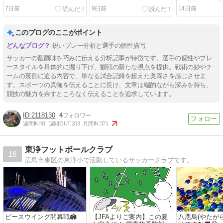
ろ水漏れを自
7日前
9日前
14日前
の原因にたど
交換パーツま
このブログのここがポイント
鋭いプレー分析と選手の個性描写
サッカーの醍醐味を巧みに伝える分析記事が特徴です。選手の個性やプレ
ースタイルを具体的に掘り下げ、観戦の新たな視点を提供。戦術の妙やチ
ームの裏側に迫る内容で、単なる試合記録を超えた奥深さを感じさせま
す。スポーツの真髄を伝えることに長け、文章は端的ながら深みを持ち、
競技の魅力を余すところなく伝えることを追求しています。
2118130
4
週間IN:
91
週間OUT:
203
月間IN:
371
東浄フットボールクラブ
16
広島市東区の東浄小で活動しているサッカークラブです。
ピースウイング開幕戦🏟️
【JFAよりご案内】この夏
八咫烏(やたが