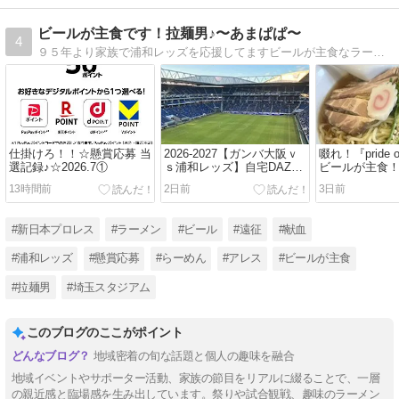
ビールが主食です！拉麺男♪〜あまぱぱ〜
4
９５年より家族で浦和レッズを応援してますビールが主食なラーメン大好き拉麺男です。
仕掛けろ！！☆懸賞応募 当
2026-2027【ガンバ大阪ｖ
啜れ！『pride o
選記録♪☆2026.7①
ｓ浦和レッズ】自宅DAZN
ビールが主食
観戦
ッチアップら
13時間前
2日前
3日前
2026.7⑤
#新日本プロレス
#ラーメン
#ビール
#遠征
#献血
#浦和レッズ
#懸賞応募
#らーめん
#アレス
#ビールが主食
#拉麺男
#埼玉スタジアム
このブログのここがポイント
地域密着の旬な話題と個人の趣味を融合
地域イベントやサポーター活動、家族の節目をリアルに綴ることで、一層
の親近感と臨場感を生み出しています。祭りや試合観戦、趣味のラーメン