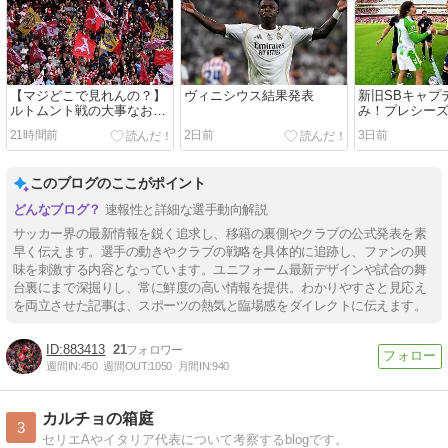
【マジどこで見れんの？】
ヴィニシウス結果発表
新旧SBキャプ
ルトムント戦の大事なお知
み！プレシー
らせ
ジェリンダー
21時間前
2日前
3日前
このブログのここがポイント
速報性と詳細な選手動向解説
サッカー界の最新情報を鋭く追求し、移籍の裏側やクラブの公式発表を素
早く伝えます。選手の動きやクラブの戦略を具体的に追跡し、ファンの興
味を刺激する内容となっています。ユニフォーム最新デザインや試合の舞
台裏にまで深掘りし、常に鮮度の高い情報を提供。わかりやすさと見応え
を両立させた記事は、スポーツの熱気と臨場感をダイレクトに伝えます。
883413
21
週間IN:
450
週間OUT:
1050
月間IN:
940
カルチョの箱庭
3
セリエAやイタリア代表について考察するblogです。