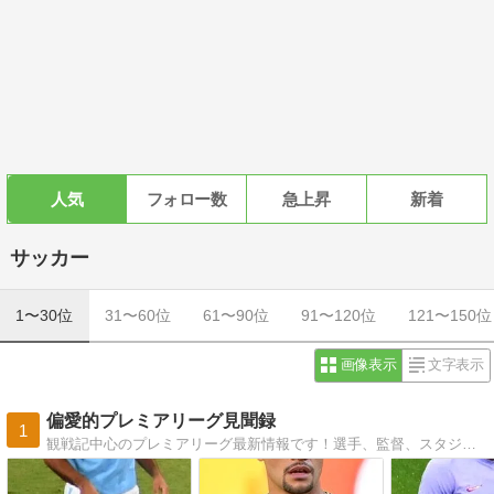
人気
フォロー数
急上昇
新着
サッカー
1〜30位
31〜60位
61〜90位
91〜120位
121〜150位
画像表示
文字表示
偏愛的プレミアリーグ見聞録
1
観戦記中心のプレミアリーグ最新情報です！選手、監督、スタジアム、観戦記から英国文化、旅行まで、プレミアリーグネタ満載！