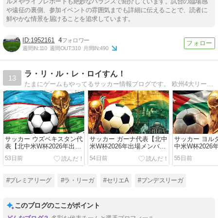
ルメやライブレポートも絶妙なバランスで紹介しています。試合の臨場感
や遠征の裏側、参加イベントの雰囲気までも詳細に伝えることで、読者に
鮮やかな情景を届けることを追求しています。
1952161
4
週間IN:
110
週間OUT:
310
月間IN:
490
ラ・リ・ル・レ・ロイすん！
13
たまにゲームもやってるサッカー情報ブログです。 欧州4大リーグのチーム名鑑から年代別ベストイレブン、注目の若手選手まで、さまざまな特集記事をお届けします。
サッカー ウズベキスタン代
サッカー ガーナ代表【北中
サッカー ヨル
表【北中米W杯2026年出場
米W杯2026年出場メンバ
中米W杯2026
メンバー・フォーメーショ
ー・フォーメーション・ス
ー・フォーメ
53日前
54日前
55日前
ン・スタメン】
タメン】
タメン】
#プレミアリーグ
#ラ・リーガ
#セリエA
#ブンデスリーガ
このブログのここがポイント