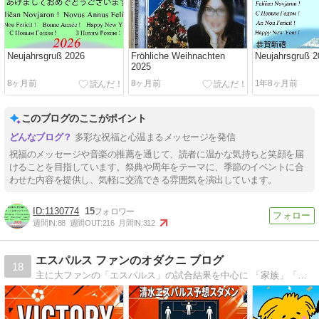
Neujahrsgruß 2026
Fröhliche Weihnachten
Neujahrsgruß 2
2025
8ヶ月前
8ヶ月前
1年8ヶ月前
このブログのここがポイント
多彩な祝福と心温まるメッセージを発信
祝福のメッセージや音楽の推薦を通じて、読者に温かな気持ちと笑顔を届
けることを目指しています。祭典や周年をテーマに、季節のイベントに合
わせた内容を提供し、気軽に交流できる雰囲気を演出しています。
1130774
15
週間IN:
88
週間OUT:
216
月間IN:
312
エスパルス ファンのオダクニ ブログ
18
主に大ファンの「エスパルス」の試合結果を中心に 「家族」「日々思うこと」「買った商品の感想」「ゲーム」「筋トレ」 …40代になりこれからの10年を悔いなく生きるために趣味の話や考えていることを振り返って整理する目的で記事を投稿しております。