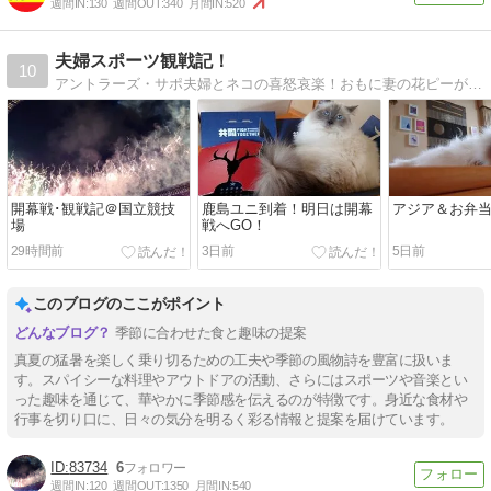
週間IN:
130
週間OUT:
340
月間IN:
520
夫婦スポーツ観戦記！
10
アントラーズ・サポ夫婦とネコの喜怒哀楽！おもに妻の花ピーが、アントラーズ・旅行・料理などについてお気ままに綴ってま〜すｗ
開幕戦･観戦記＠国立競技
鹿島ユニ到着！明日は開幕
アジア＆お弁
場
戦へGO！
29時間前
3日前
5日前
このブログのここがポイント
季節に合わせた食と趣味の提案
真夏の猛暑を楽しく乗り切るための工夫や季節の風物詩を豊富に扱いま
す。スパイシーな料理やアウトドアの活動、さらにはスポーツや音楽とい
った趣味を通じて、華やかに季節感を伝えるのが特徴です。身近な食材や
行事を切り口に、日々の気分を明るく彩る情報と提案を届けています。
83734
6
週間IN:
120
週間OUT:
1350
月間IN:
540