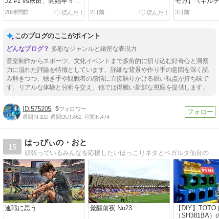
J2 #1 vs秋田、開始早々の
モカ】《ギル
先制点もドロースタート
女》──2026
20時間前
2日前
3日前
新曲第11弾
このブログのここがポイント
多彩なジャンルと緻密な表現力
音楽制作からスポーツ、文化イベントまで多角的に切り込む好奇心と洞察
力に溢れた評論を特徴としています。詳細な背景や作り手の意図を深く読
み解きつつ、聴き手や観戦者の感情に直接語りかける鋭い視点が持ち味で
す。リアルな体験と分析を交え、他では得難い新鮮な視座を提供します。
575205
5
週間IN:
102
週間OUT:
462
月間IN:
474
はっぴぃの・おと
15
頑張っているみんなを応援したいほっこりネタとベガルタ仙台の応援ネタを中心に、読んだ人が今日も一日頑張れるようなサイトを目指しています
連戦に思う
覚醒前夜 No23
【DIY】TOT
（SH381BA