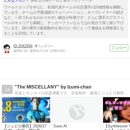
多彩な代表チームと選手プロフィール
ワールドカップを中心に、各国代表チームや注目選手の詳細情報を網羅し
ています。チームの予選成績やフォーメーション、キープレイヤーの紹介
など、一目でわかるわかりやすい解説が特徴です。さらに選手のプロフィ
ールやキャリアも掲載し、サッカーファンならではの視点で深く掘り下げ
ています。国や選手の最新動向を知りたい方にとって価値ある情報源とな
ることを目指しています。
2042934
4
週間IN:
110
週間OUT:
220
月間IN:
380
"The MISCELLANY" by Izumi-chan
14
音楽とサッカーの話題満載です。音楽制作・鑑賞とジュビロ磐田ネタ中心です。また、最近は登山や写真にもはまっています。
【ジュビロ磐田】2026/27
Suno AI
【Synthesizer