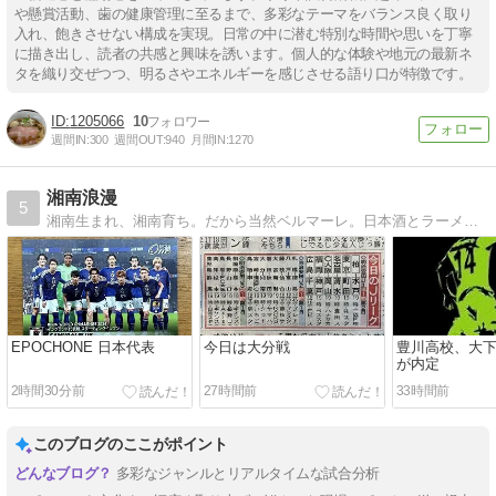
や懸賞活動、歯の健康管理に至るまで、多彩なテーマをバランス良く取り
入れ、飽きさせない構成を実現。日常の中に潜む特別な時間や思いを丁寧
に描き出し、読者の共感と興味を誘います。個人的な体験や地元の最新ネ
タを織り交ぜつつ、明るさやエネルギーを感じさせる語り口が特徴です。
1205066
10
週間IN:
300
週間OUT:
940
月間IN:
1270
湘南浪漫
5
湘南生まれ、湘南育ち。だから当然ベルマーレ。日本酒とラーメンとサッカーがあれば、後は何もいりません。蹴球中毒者の日々徒然と。最後まで、最後まで!!!
EPOCHONE 日本代表
今日は大分戦
豊川高校、大
が内定
2時間30分前
27時間前
33時間前
このブログのここがポイント
多彩なジャンルとリアルタイムな試合分析