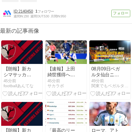
2140450
1
週間IN:
230
週間OUT:
530
月間IN:
950
最新の記事画像
【朗報】新カ
【速報】上田
08月09日ベガ
シマサッカー
綺世獲得へ、
ルタ仙台ニュ
スタジアム、
トルコのガラ
ースまとめ
45分前
45分前
49分前
footballあんてな
サカラボ
関東でもベガルタ仙台！！
基本計画検討
タサライが巨
へ
額オファーキ
ターｗｗｗｗ
ｗｗ
【朗報】新カ
「最高のリー
ローマ、アト