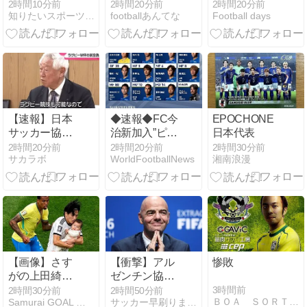
月9日まと
が4人の日本
が4人の日本
2時間10分前
2時間20分前
2時間20分前
知りたいスポーツNEWS
footballあんてな
Football days
め！村上宗隆
人審判員を調
人審判員を調
26号、山本由
査 結果も公表
査 結果も公表
伸無失点も勝
へ 韓国サッカ
へ 韓国サッカ
敗つかず
ー協会の性接
ー協会の性接
待疑惑・・
待疑惑・・
【速報】日本
◆速報◆FC今
EPOCHONE
サッカー協会
治新加入”ピ
日本代表
が4人の日本
ピ”中井卓大、
2時間20分前
2時間20分前
2時間30分前
サカラボ
WorldFootballNews
湘南浪漫
人審判員を調
開幕のいわき
査 結果も公表
戦初先発！な
へ 韓国サッカ
お安部裕葵は
ー協会の性接
ベンチ外でク
待疑惑・・
ラシココンビ
はならず
【画像】さす
【衝撃】アル
惨敗
がの上田綺世
ゼンチン協
でもブラジル
会、FIFAイン
3時間前
2時間30分前
2時間50分前
ＢＯＡ ＳＯＲＴＥ １１
Samurai GOAL 〜海外日本人選手まとめ
サッカー早刷りまとめ
相手にここま
ファンティー