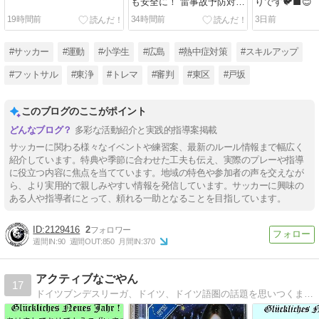
も安全に！ 雷事故予防対策
りです🐦‍⬛😊
を！
19時間前
34時間前
3日前
#サッカー
#運動
#小学生
#広島
#熱中症対策
#スキルアップ
#フットサル
#東浄
#トレマ
#審判
#東区
#戸坂
このブログのここがポイント
多彩な活動紹介と実践的指導案掲載
サッカーに関わる様々なイベントや練習案、最新のルール情報まで幅広く
紹介しています。特典や季節に合わせた工夫も伝え、実際のプレーや指導
に役立つ内容に焦点を当てています。地域の特色や参加者の声を交えなが
ら、より実用的で親しみやすい情報を発信しています。サッカーに興味の
ある人や指導者にとって、頼れる一助となることを目指しています。
2129416
2
週間IN:
90
週間OUT:
850
月間IN:
370
アクティブなごやん
17
ドイツブンデスリーガ、ドイツ、ドイツ語圏の話題を思いつくままお届けします。