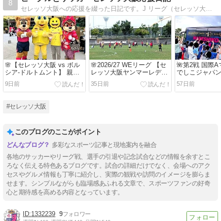
8
セレッソ大阪への応援を綴った日記です。J リーグ（セレッソ大阪）を応援しています〜。
🌸【セレッソ大阪 vs ボル
🌸2026/27 WEリーグ 【セ
🌺第2戦 国際
シア-ドルトムント】 親善
レッソ大阪ヤンマーレディ
でしこジャパン
試合《 CEREZO OSAKA
ース】チーム始動日（練習
代表) vs 南
9日前
35日前
57日前
GLOBAL CHALLENGE
公開）に行って来ました。
表 】～ 2026年
-2026- 》 に行って来まし
『J-GREEN
た！
ました！
#セレッソ大阪
このブログのここがポイント
多彩なスポーツ記事と現地案内を融合
各地のサッカーやリーグ戦、選手の引退や記念試合などの情報を余すとこ
ろなく伝える特色あるブログです。試合の詳細だけでなく、会場へのアク
セスやグルメ情報も丁寧に紹介し、実際の観戦や訪問のイメージを膨らま
せます。シンプルながらも臨場感あふれる文章で、スポーツファンの好奇
心と期待感を高める内容となっています。
1332239
9