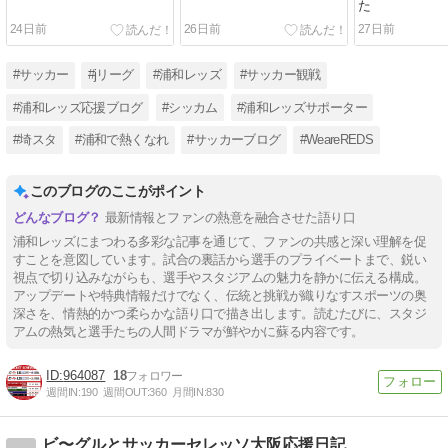
た
24日前
26日前
27日前
#サッカー
#jリーグ
#浦和レッズ
#サッカー観戦
#浦和レッズ応援ブログ
#シッカム
#浦和レッズサポーター
#埼スタ
#浦和で熱くなれ
#サッカーブログ
#WeareREDS
このブログのここがポイント
最新情報とファンの熱意を融合させた語り口
浦和レッズにまつわる多彩な記事を通じて、ファンの共感と深い理解を促
すことを意図しています。試合の裏話から選手のプライベートまで、鋭い
視点で切り込みながらも、選手やスタジアムの魅力を静かに伝える構成。
アップデートや特典情報だけでなく、伝統と挑戦が織りなすスポーツの奥
深さを、情熱的かつ柔らかな語り口で描き出します。読むたびに、スタジ
アムの熱気と選手たちの人間ドラマが鮮やかに蘇る内容です。
964087
18
週間IN:
190
週間OUT:
360
月間IN:
830
ビ〜グルとサッカーセレッソ大阪応援日記