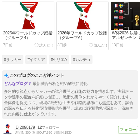
2026年ワールドカップ総括
2026年ワールドカップ総括
W杯2026 決勝
（グループB）
（グループA）
アルゼンチン -
7日前
8日前
13日前
#サッカー
#イタリア
#セリエA
#カルチョ
このブログのここがポイント
最新試合分析と戦術解説に特化
多角的な視点からサッカーの試合展開と戦術の魅力を描き出す。実戦デー
タや選手の配置を詳細に検証し、戦術の裏側をわかりやすく紹介します。
全体像を捉えつつ、現場の緻密な工夫や戦略的思考にも焦点をあて、試合
の深みを伝える特化型情報発信を展開。読めば戦術理解が深まる、洗練さ
れた内容に仕上がっています。
2098179
12
週間IN:
300
週間OUT:
590
月間IN:
1530