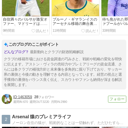
自信満々のバルサが激安オ
ブルーノ・ギマランイスの
待ち焦がれた
ファー、マドリードは…！
アーセナル移籍の舞台裏。
ァプールがバ
ロドリ争奪戦を目論んだマ
メロドラマの結末は最初か
ナウド・アラ
9時間前
11時間前
33時間前
ン・シティの誤算。
ら決まっていた…！
で獲得！
このブログのここがポイント
最新動向とクラブの財政戦略解説
クラブの移籍市場における資金調達の巧みさと、戦術や戦略の変化を明快
に伝えます。アストン・ヴィラの売却力やプレミアリーグの資金流通、さ
らには各クラブの補強方針と未来像を多角的に掘り下げており、サッカー
界の裏側と今後の動きを理解できる内容となっています。経営の視点と選
手獲得の裏側をバランス良く伝え、スカウトやファンも納得が深まる解説
を展開します。
1463059
28
週間IN:
670
週間OUT:
3220
月間IN:
2990
Arsenal 猿のプレミアライフ
2
ノーロン在住の猿が、戦術的なことは一切触れず、ただひたすら勢いだけでアーセナルについて書いていくblog。