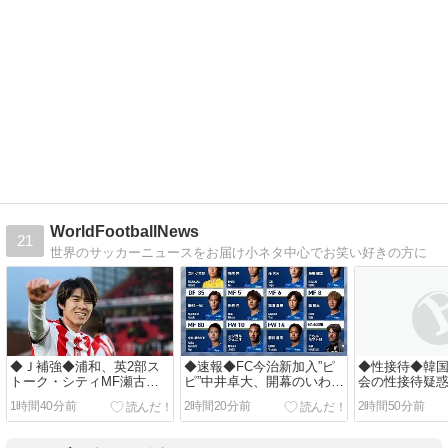
WorldFootballNews
21
世界のサッカーニュースをお届け小ネタ中心でお笑い好きの方に
◆Ｊ補強◆浦和、英2部ス
◆速報◆FC今治新加入”ピ
◆性接待◆韓
トーク・シティMF瀬古樹
ピ”中井卓大、開幕のいわき
会の性接待疑
を獲得へ！元川崎の実力派
戦初先発！なお安部裕葵は
がった日本人
1時間40分前
2時間20分前
2時間50分前
ＭＦの補強に動く
ベンチ外でクラシココンビ
が調査し結果
はならず