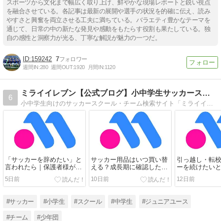
スポーツから文化まで幅広く取り上げ、鮮やかな現場レポートと鋭い視点
を融合させている。各記事は最新の展開や選手の状況を的確に伝え、読み
やすさと興奮を両立させる工夫に満ちている。バラエティ豊かなテーマを
通じて、日常の中の新たな発見や感動をもたらす役割も果たしている。独
自の感性と洞察力が光る、丁寧な解説が魅力の一つだ。
159242
7
週間IN:
280
週間OUT:
1920
月間IN:
1120
ミライイレブン【公式ブログ】小中学生サッカースクール検索
6
小中学生向けのサッカースクール・チーム検索サイト「ミライイレブン」の公式ブログです。サイトの使い方、掲載情報の修正案内、公開情報のお知らせなどを発信します。
「サッカーを辞めたい」と
サッカー用品はいつ買い替
引っ越し・転
言われたら｜保護者様が考
える？成長期に確認したい
ーを続けたい
えたい受け止め方と選択肢
サイズと選び方
が確認したい
5日前
10日前
12日前
方
#サッカー
#小学生
#スクール
#中学生
#ジュニアユース
#チーム
#少年団