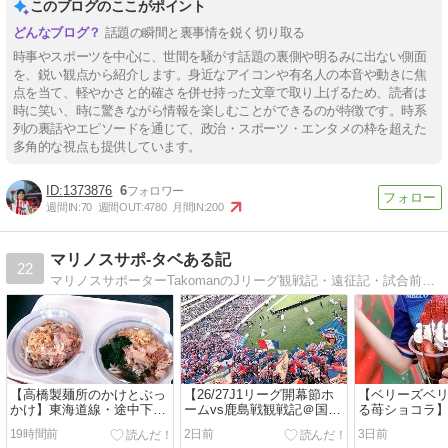
このブログのここがポイント
話題の瞬間と裏事情を鋭く切り取る
時事やスポーツを中心に、世間を騒がす話題の裏側や明るみに出ない側面
を、鋭い観点から紹介します。身近なアイコンや有名人の本音や動きに焦
点を当て、軽やかさと的確さを併せ持った文章で取り上げるため、読者は
時に笑い、時に驚きながら情報を楽しむことができるのが特徴です。時系
列の裏話やエピソードを通じて、政治・スポーツ・エンタメの枠を超えた
多角的な視点も提供しています。
1373876
6
週間IN:
70
週間OUT:
4780
月間IN:
200
マリノスサポ-タベある記
22
マリノスサポーターTakomanのJリーグ観戦記・遠征記・試合前後の食べ歩き・雑感を徒然なるままに。
【高橋製麺所のかけとぶっ
【26/27J1リーグ開幕節ホ
【ベリーズベリ
かけ】東海道線・途中下車
ームvs鹿島戦観戦記＠国
る苺ショコラ
至福の二杯
立】予想を超える3得点、
ムお勧めキッ
19時間前
2日前
3日前
期待を裏切る4失点