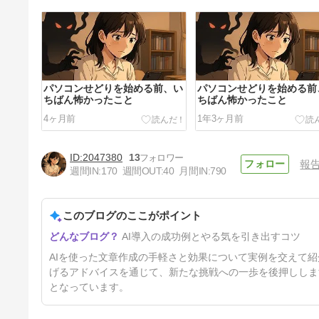
パソコンせどりを始める前、い
パソコンせどりを始める前
ちばん怖かったこと
ちばん怖かったこと
4ヶ月前
1年3ヶ月前
2047380
13
報
週間IN:
170
週間OUT:
40
月間IN:
790
このブログのここがポイント
もう書けないと思っていたメル
AI導入の成功例とやる気を引き出すコツ
マガが、書けるようになりそう
です。
1年4ヶ月前
AIを使った文章作成の手軽さと効果について実例を交えて
げるアドバイスを通じて、新たな挑戦への一歩を後押ししま
となっています。