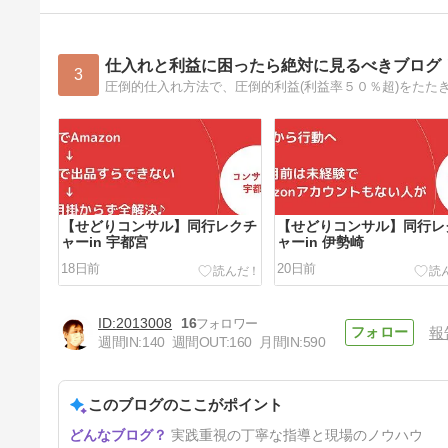
仕入れと利益に困ったら絶対に見るべきブログ
3
【せどりコンサル】同行レクチ
【せどりコンサル】同行レ
ャーin 宇都宮
ャーin 伊勢崎
18日前
20日前
2013008
16
報
週間IN:
140
週間OUT:
160
月間IN:
590
このブログのここがポイント
【せどりコンサル】同行レクチ
実践重視の丁寧な指導と現場のノウハウ
ャーin 泉佐野～和歌山