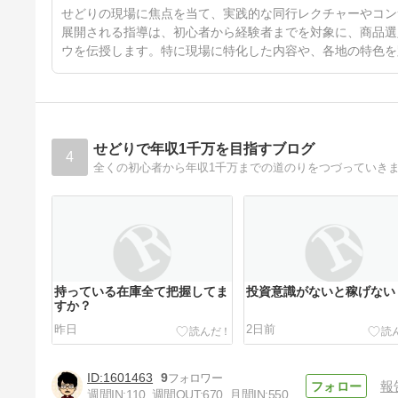
46日前
せどりの現場に焦点を当て、実践的な同行レクチャーやコン
展開される指導は、初心者から経験者までを対象に、商品選
ウを伝授します。特に現場に特化した内容や、各地の特色を
せどりで年収1千万を目指すブログ
4
全くの初心者から年収1千万までの道のりをつづっていき
持っている在庫全て把握してま
投資意識がないと稼げない
すか？
昨日
2日前
1601463
9
報
週間IN:
110
週間OUT:
670
月間IN:
550