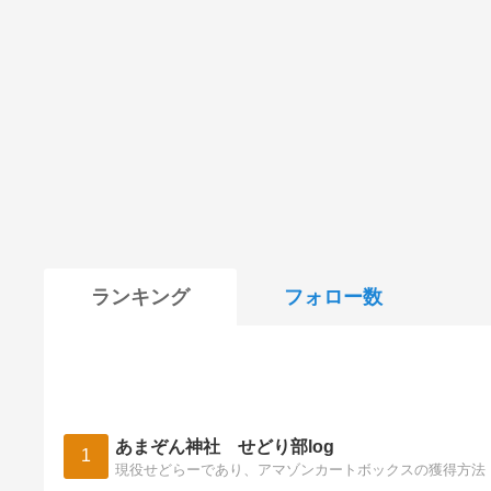
ランキング
フォロー数
あまぞん神社 せどり部log
1