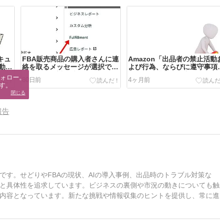
キュ
FBA販売商品の購入者さんに連
Amazon「出品者の禁止活動
動的
絡を取るメッセージが選択でき
よび行為、ならびに遵守事項
まと
ない場合の対処法
および「購入者の商品レビュ
ォロー。

80日前
4ヶ月前
ポリシー
す。
閉じる
報告
す。せどりやFBAの現状、AIの導入事例、出品時のトラブル対策な
と具体性を追求しています。ビジネスの裏側や市況の動きについても触
内容となっています。新たな挑戦や情報収集のヒントを提供し、常に進