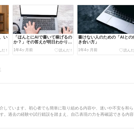
、い
「ほんとにAIで書いて稼げるの
書けない人のための「AIとの
か？」その答えが明日わかりま
き合い方」
す
1年4ヶ月前
1年4ヶ月前
告
紹介しています。初心者でも簡単に取り組める内容や、迷いや不安を和ら
す。過去の経験や試行錯誤を踏まえ、自己表現の力を再確認できる内容