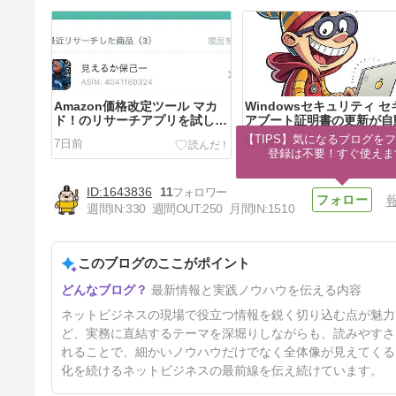
Amazon価格改定ツール マカ
Windowsセキュリティ セ
ド！のリサーチアプリを試して
アブート証明書の更新が自
みる
に行われない場合の対処法
【TIPS】気になるブログをフ
7日前
52日前
め
登録は不要！すぐ使えま
1643836
11
週間IN:
330
週間OUT:
250
月間IN:
1510
このブログのここがポイント
検索はチカラになる「3.11」
最新情報と実践ノウハウを伝える内容
東日本大震災から15年
5ヶ月前
ネットビジネスの現場で役立つ情報を鋭く切り込む点が魅力で
ど、実務に直結するテーマを深堀りしながらも、読みやすさ
れることで、細かいノウハウだけでなく全体像が見えてくる
化を続けるネットビジネスの最前線を伝え続けています。