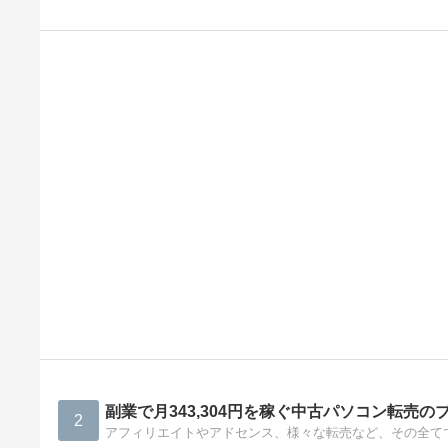
副業で月343,304円を稼ぐ中古パソコン転売の
2