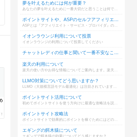
夢を叶えるためには何が重要？
あなたの夢を叶えるために一番大切だと思うことは何ですか？
ポイントサイトや、ASPのセルフアフィリエイトは利用していますか？
ASPとは『アフィリエイト・サービス・プロバイダ』のことです。バリューコマース、A8.net、リンクシェア、アクセストレード等。
イオンラウンジ利用について投票
イオンラウンジの利用について投票してください
チャットレディの仕事と聞いて一番不安なことは？
楽天の利用について
楽天の使い方やお得な情報についてご案内します。楽天市場や楽天カードを効果的に活用するポイントを知ることが大切です。
LLMO対策についてどう思いますか？
LLMO（大規模言語モデル最適化）は注目されていますが、SEOとの違いや対策についてどう考えますか？詳しく解説しています。
ポイントサイト活用について
め
初めてポイントサイトを使う方向けに最適な攻略法を説明します。簡単に始められるので是非参考にしてください。
ポイントサイト攻略法
ポイントサイトで効果的にポイントを稼ぐためにはどのような方法が必要か選んでください
エギングの餌木猿について
エギングで餌木猿の効果についてどう感じますか？