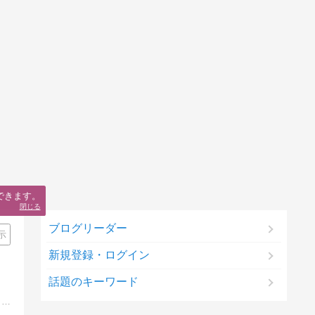
できます。
閉じる
ブログリーダー
示
新規登録・ログイン
話題のキーワード
現役せどらーであり、アマゾンカートボックスの獲得方法・評価獲得方法・せどりツールなど、アマゾンについて日々研究しているサイト「あまぞん神社」管理人のせどりブログ