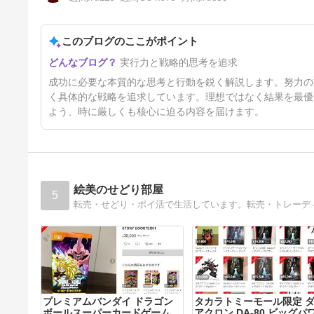
このブログのここがポイント
運も実力のうち
実行力と戦略的思考を追求
6日前
成功に必要な本質的な思考と行動を鋭く解説します。努力の
く具体的な戦略を追求しています。理想ではなく結果を最優
よう、時に厳しくも核心に迫る内容を届けます。
絵美のせどり部屋
5
プレミアムバンダイ ドラゴン
タカラトミーモール限定 
ボールスーパーカードゲーム
アクロン DA-80 ビッグパ