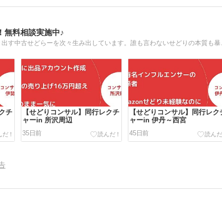
！無料相談実施中♪
圧倒的仕入れ方法で、圧倒
クチ
【せどりコンサル】同行レクチ
【せどりコンサル】同行レク
ャーin 所沢周辺
ャーin 伊丹～西宮
35日前
45日前
告