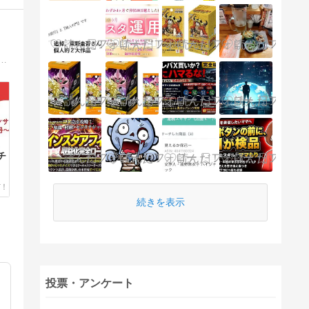
的利益(利益率５０％超)をたたき出す中古せどらーを次々生み出しています。誰も言わないせどりの本質も暴露します。
チ
続きを表示
投票・アンケート