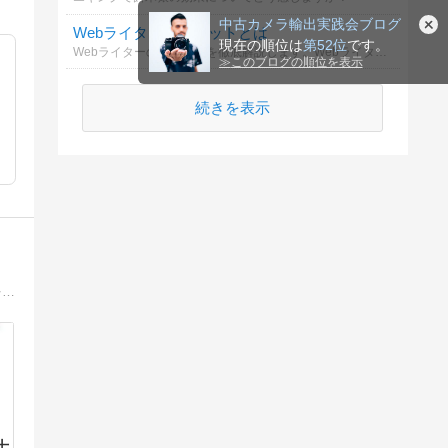
中古カメラ輸出実践会ブログ
Webライターのメリットとは
現在の順位は
第52位
です。
Webライターのメリットを徹底解説します。Webライターの魅力や成長のポイントを知り、副業としての可能性を探りましょう。
≫
このブログの順位を表示
続きを表示
転売・せどり・ポイ活で生活しています。転売・トレーディングカード・ゲーム・フィギュア・ポケモン関係ポイ活に関するお得情報を発信。転売コミュティEMI’ｓResaleROOM運営中。https://lin.ee/Qg5aeiu
士