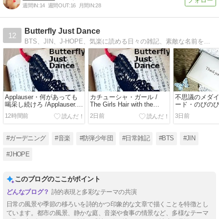
週間IN:
14
週間OUT:
16
月間IN:
28
Butterfly Just Dance
12
BTS、JIN、J-HOPE、気楽に読める日々の雑記、素敵な名前を持つ小さな庭、薔薇、ベランダ園芸、好きな音楽の紹介、ファッション雑誌でみたこと。毎週日曜は「日曜版」と称して穏やかな内容の雑記を更新中。公開は昼の1時です。不定期更新。
Applauser・何があっても
カチューシャ・ガール /
不思議のメダ
喝采し続けろ /Applauser.
The Girls Hair with the
ード・のびのび写
Applause must Goes on /
Flower Ornament. /
Mysterious Med
12時間前
2日前
3日前
Sergeant Code Street / I
Sergeant Code Street
Beautiful Cards
want to be what you saw in
Relaxed Sutra C
me.
want to be wha
#ガーデニング
#音楽
#防弾少年団
#日常雑記
#BTS
#JIN
me
#JHOPE
このブログのここがポイント
詩的表現と多彩なテーマの共演
日常の風景や季節の移ろいを詩的かつ印象的な文章で描くことを特徴とし
ています。都市の風景、静かな庭、音楽や食事の情景など、多様なテーマ