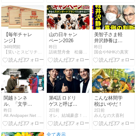
レ報道で広が
る「愛子天皇
待望論」と橋
下徹氏が語る
皇室典範改正
の論点
【毎年チャレ
山の日キャン
美智子さま軽
ンジ】
ペーン2026
井沢静養は予
定通り？天皇
34時間前
昨日
昨日
【笑いとスピリチュアルを融合 チャネラーリュウのブログ】
話術慧舟會 松藤裕晴ブログ 武者返し！！
国会やNHKの真実
ご一家は須崎
御用邸での静
養を断念…熊
本地震と皇室
典範改正、高
市首相の支持
率にも影響か
関越トンネ
第4話 ロドリ
こんな林間学
ル、「文学的
ゲスと呼ばれ
校はいやだ！
解釈」で国境
て。
昨日
2日前
2日前
Alt.Andpaper.Net ジョークニュースサイト
オレ、結城豪彦！今日も舞台と爆笑きてます！
みんなの大喜利
検問所を設置
パスポートな
きスキー客が
難民化
全て表示