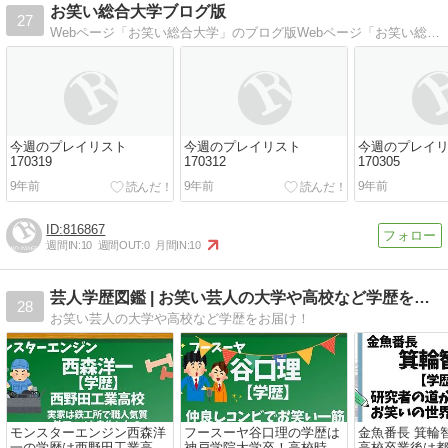
お笑い総合大学ブログ版
27
Webページ「お笑い総合大学」のブログ版Webページ「お笑い総合大学」のブログ版、管理人教務部長のお笑い雑感日記
今週のプレイリスト
今週のプレイリスト
今週のプレイ
170319
170312
170305
9年前
9年前
9年前
816867
週間IN:
10
週間OUT:
0
月間IN:
10
芸人学歴図鑑 | お笑い芸人の大学や高校など学歴をお届け！
28
お笑い芸人の大学や高校など学歴をお届け！
モンスターエンジン西森洋
フースーヤ谷口理の学歴は
金魚番長 箕輪
一の学歴は西野田工業高校
神戸学院大学卒！高校時代
高校卒業後は