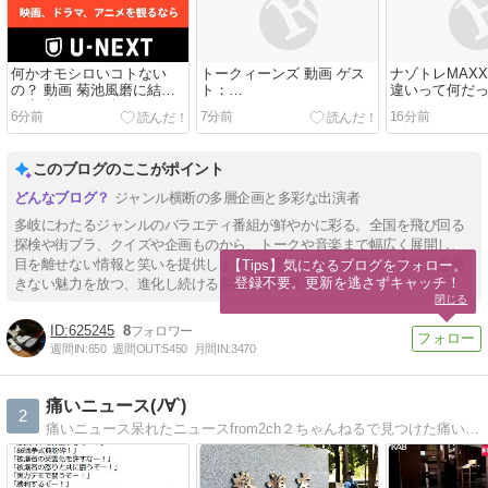
何かオモシロいコトない
トークィーンズ 動画 ゲス
ナゾトレMAXX
の？ 動画 菊池風磨に結婚
ト：
違いって何だ
の素晴らしさを教える 8月6
TAEYANG（BIGBANG）
SP 8月6日
6分前
7分前
16分前
日
後編 8月6日
このブログのここがポイント
ジャンル横断の多層企画と多彩な出演者
多岐にわたるジャンルのバラエティ番組が鮮やかに彩る。全国を飛び回る
探検や街ブラ、クイズや企画ものから、トークや音楽まで幅広く展開し、
目を離せない情報と笑いを提供します。多彩な出演者と巧みな企画で見飽
【Tips】気になるブログをフォロー。

登録不要。更新を逃さずキャッチ！
きない魅力を放つ、進化し続ける多層性が特徴です。
閉じる
625245
8
週間IN:
650
週間OUT:
5450
月間IN:
3470
痛いニュース(ﾉ∀`)
2
痛いニュース呆れたニュースfrom2ch２ちゃんねるで見つけた痛いニュース、呆れたニュースなどをピックアップ