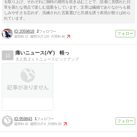
を取り上げ、それぞれに独特の感性を吹き込むことで、読者に見慣れた日
常を新たな視点で楽しむ提案をしています。文章は繊細でありながらも親
しみやすさを忘れず、洗練された言葉選びと共感を誘う表現が散りばめら
れています。
2059818
2
週間IN:
12
週間OUT:
120
月間IN:
40
痛いニュース(ﾉ∀`) 軽っ
13
大人気２ｃｈニュースピックアップ
959843
1
週間IN:
10
週間OUT:
0
月間IN:
30