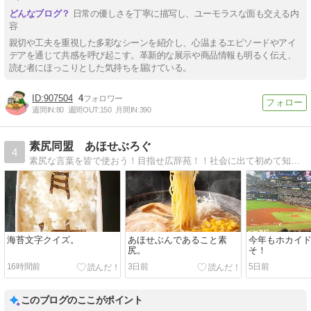
い」
日常の優しさを丁寧に描写し、ユーモラスな面も交える内
容
親切や工夫を重視した多彩なシーンを紹介し、心温まるエピソードやアイ
デアを通じて共感を呼び起こす。革新的な展示や商品情報も明るく伝え、
読む者にほっこりとした気持ちを届けている。
907504
4
週間IN:
80
週間OUT:
150
月間IN:
390
素尻同盟 あほせぶろぐ
4
素尻な言葉を皆で使おう！目指せ広辞苑！！社会に出て初めて知った自分だけの常識。みんなに広めて共通の事実にしてしまおう！
海苔文字クイズ。
あほせぶんであること素
今年もホカイ
尻。
そ！
16時間前
3日前
5日前
このブログのここがポイント