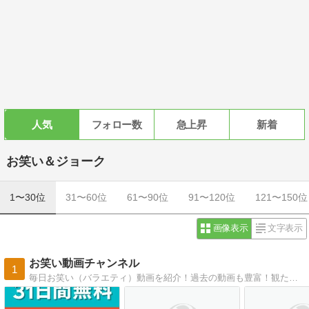
人気
フォロー数
急上昇
新着
お笑い＆ジョーク
1〜30位
31〜60位
61〜90位
91〜120位
121〜150位
画像表示
文字表示
お笑い動画チャンネル
1
毎日お笑い（バラエティ）動画を紹介！過去の動画も豊富！観たかった番組があるかもしれません。