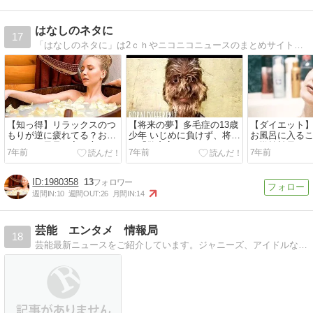
はなしのネタに
17
「はなしのネタに」は2ｃｈやニコニコニュースのまとめサイトになります。面白ネタや時事ネタを掲載しています。
【知っ得】リラックスのつ
【将来の夢】多毛症の13歳
【ダイエット
もりが逆に疲れてる？おス
少年 いじめに負けず、将来
お風呂に入る
スメなお風呂の入り方
は「警察官になりたい」
ー燃焼効果
7年前
7年前
7年前
（印）
1980358
13
週間IN:
10
週間OUT:
26
月間IN:
14
芸能 エンタメ 情報局
18
芸能最新ニュースをご紹介しています。ジャニーズ、アイドルなどの裏話、暴露話をご紹介しています。