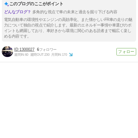
このブログのここがポイント
多角的な視点で車の未来と過去を掘り下げる内容
電気自動車の環境性やエンジンの高効率化、また懐かしいFR車の走りの魅
力について独自の視点で紹介します。最新のエネルギー事情や車選びのポ
イントも網羅しており、車好きから環境に関心のある読者まで幅広く楽し
める内容です。
1300027
6
週間IN:
60
週間OUT:
230
月間IN:
170