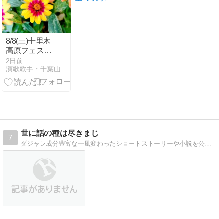
8/8(土)十里木
高原フェスタ
に出演！
2日前
演歌歌手・千葉山貴公blog〜龍雛札記〜
世に話の種は尽きまじ
7
ダジャレ成分豊富な一風変わったショートストーリーや小説を公開中。人とは違うオンリーワンの話を目指しています。