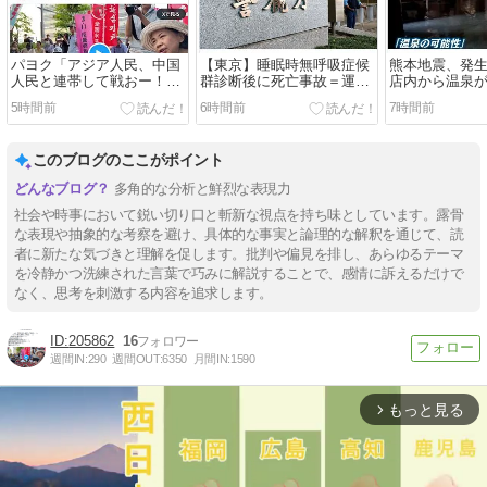
パヨク「アジア人民、中国
【東京】睡眠時無呼吸症候
熊本地震、発
人民と連帯して戦おー！悪
群診断後に死亡事故＝運転
店内から温泉
政高市を打倒するぞー！」
の無職男（３４）、独断で
5時間前
6時間前
7時間前
治療中断―危険運転致死罪
適用も
このブログのここがポイント
多角的な分析と鮮烈な表現力
社会や時事において鋭い切り口と斬新な視点を持ち味としています。露骨
な表現や抽象的な考察を避け、具体的な事実と論理的な解釈を通じて、読
者に新たな気づきと理解を促します。批判や偏見を排し、あらゆるテーマ
を冷静かつ洗練された言葉で巧みに解説することで、感情に訴えるだけで
なく、思考を刺激する内容を追求します。
205862
16
週間IN:
290
週間OUT:
6350
月間IN:
1590
もっと見る
arrow_forward_ios