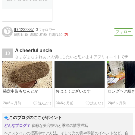
1232387
3
週間IN:
10
週間OUT:
50
月間IN:
10
A cheerful uncle
19
さまざまなふれあい大切にしたいと思いますアフリィエイトで田舎暮らし目指しています
確定申告もなんとか
おはようございます
ロングヘア続
2年6ヶ月前
2年6ヶ月前
2年6ヶ月前
このブログのここがポイント
多彩な美容技術と季節の情景描写
ヘアスタイルの提案やケア方法、そして光の質や季節のイベントなど、自