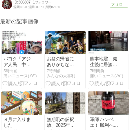
360807
1
週間IN:
20
週間OUT:
0
月間IN:
130
最新の記事画像
パヨク「アジ
お盆の帰省に
熊本地震、発
ア人民、中国
ありがちなこ
生後に居酒屋
人民と連帯し
とはなんです
店内から温泉
5時間前
7時間前
7時間前
痛いニュース(ﾉ∀`)
みんなの大喜利
痛いニュース(ﾉ∀`)
て戦おー！悪
か？
が吹き出す
政高市を打倒
するぞー！」
８月に入りま
無期刑の仮釈
軍師 ハンベ
した
放、2025年は
エ！ 勝利への