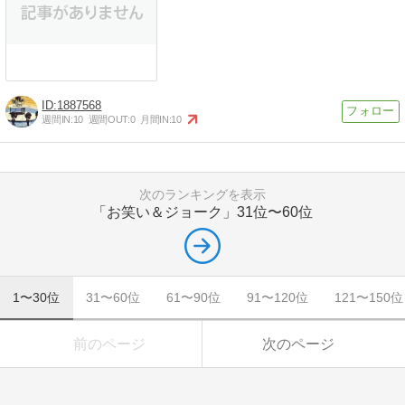
1887568
週間IN:
10
週間OUT:
0
月間IN:
10
次のランキングを表示
「お笑い＆ジョーク」
31位〜60位
1〜30位
31〜60位
61〜90位
91〜120位
121〜150位
前のページ
次のページ