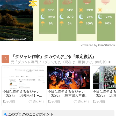
Powered by 
GliaStudios
Mute
『ダジャレ作家』タカやん(^_^)/『限定復活』
3
元「ダジャレ専門ブログ」でした《現在は一区切りで、休眠中》■時事情報・近況報告等、ダジャレ交えて更新するかもしれません■個人的な【備忘録】として利用します(*´∇`)ﾉ ﾖﾛｼｸﾈ〜♪
今日以降使えるダジャレ
今日以降使えるダジャレ
今日以降使え
『3277』【お知らせ】■ダ
『3276』【熊本県天草市宮
『3275』【
ジャレブログ投稿終了《X
地岳町「道の駅 宮地岳かか
柳町の遊園地
11ヶ月前
11ヶ月前
11ヶ月前
では、ダジャレは呟きま
しの里」】■道の駅で「か
に」】■「乗れ
す》
かし肝試し」、花嫁姿の妖
現役日本最古
怪や閻魔大王など６０体…
５周年…函館
このブログのここがポイント
「今にも動きだしそうで怖
れからも大切