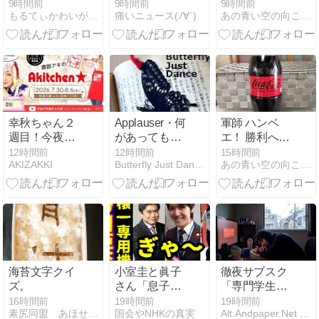
「わずか4
道・８ 011
9時間前
9時間前
9時間前
もるてぃかわいがりーず
痛いニュース(ﾉ∀`)
あの青い空の向こうへ
人」2024年は
32人が獄中
死…「終身刑
化」の傾向続
く
幸秋ちゃん２
Applauser・何
軍師 ハンベ
週目！今夜は
があっても喝
エ！ 勝利への
何のコス？！
采し続けろ
道・７ 010
12時間前
12時間前
15時間前
AKIZAKKI
Butterfly Just Dance
あの青い空の向こうへ
肉じゃがなら
/Applauser.
ぬ･･･ツナじゃ
Applause must
が！
Goes on /
Sergeant
Code Street / I
want to be
what you saw
in me.
海苔文字クイ
小室圭と眞子
徹夜サブスク
ズ。
さん「息子と
「専門学生ご
専用機帰国プ
っこ」、追加
16時間前
19時間前
19時間前
素尻同盟 あほせぶろぐ
国会やNHKの真実
Alt.Andpaper.Net ジョークニュースサイト
ラン」に伊藤
DLC「就活全