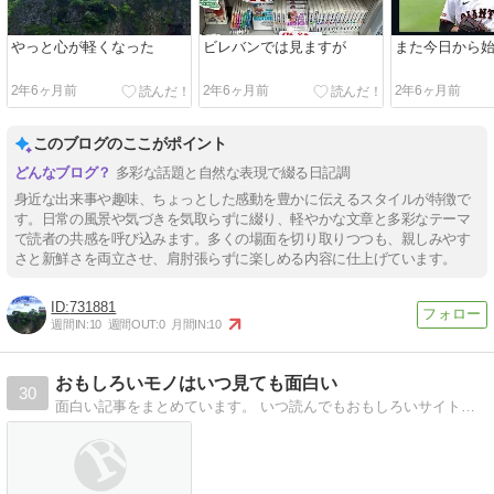
やっと心が軽くなった
ビレバンでは見ますが
また今日から
2年6ヶ月前
2年6ヶ月前
2年6ヶ月前
このブログのここがポイント
多彩な話題と自然な表現で綴る日記調
身近な出来事や趣味、ちょっとした感動を豊かに伝えるスタイルが特徴で
す。日常の風景や気づきを気取らずに綴り、軽やかな文章と多彩なテーマ
で読者の共感を呼び込みます。多くの場面を切り取りつつも、親しみやす
さと新鮮さを両立させ、肩肘張らずに楽しめる内容に仕上げています。
731881
週間IN:
10
週間OUT:
0
月間IN:
10
おもしろいモノはいつ見ても面白い
30
面白い記事をまとめています。 いつ読んでもおもしろいサイトを目指しています。