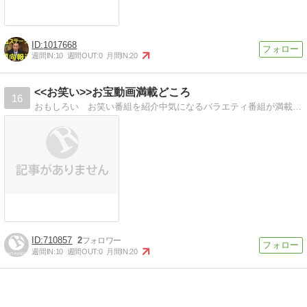
1017668
週間IN:
10
週間OUT:
0
月間IN:
20
<<お笑い>>お宝動画満載どころ
16
おもしろい お笑い番組を紹介中気になるバラエティ番組が満載です
710857
2
週間IN:
10
週間OUT:
0
月間IN:
20