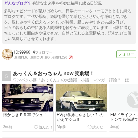
身近な出来事を軽妙に描写し綴る日記風
多彩なエピソードが散りばめられ、日常の一コマをユーモアとともに綴る
ブログです。世代や場所、経験を通じて感じたささやかな感動と気づき
を、親しみやすく伝えるスタイルが特徴。親しみやすさと共感を呼び、
日々の暮らしの中にある人間模様を軽やかに表現しています。日常に潜む
ちょっとした面白さや温かさが、自然と伝わる文章構成は、読むたびに優
しい気持ちにさせてくれます。
99960
4
週間IN:
60
週間OUT:
190
月間IN:
290
あっくん＆おっちゃん now 笑劇場！
5
ワンパク小豚「あっくん」の大活躍！小話、マンガ、評論？ ぼちぼちと更新中・・・
懐かしきＦＲ車でシュ！
EVは環境にやさしい？ の
EMドライブ・
かぁでシュ!!
トンでも仮説
3年前
3年前
4年前