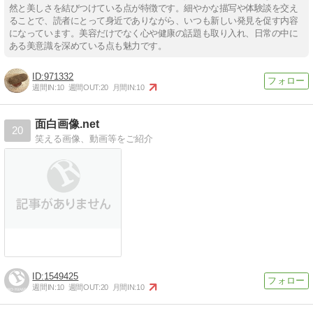
然と美しさを結びつけている点が特徴です。細やかな描写や体験談を交え
ることで、読者にとって身近でありながら、いつも新しい発見を促す内容
になっています。美容だけでなく心や健康の話題も取り入れ、日常の中に
ある美意識を深めている点も魅力です。
971332
週間IN:
10
週間OUT:
20
月間IN:
10
面白画像.net
20
笑える画像、動画等をご紹介
1549425
週間IN:
10
週間OUT:
20
月間IN:
10