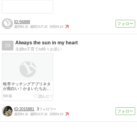
56888
週間IN:
10
週間OUT:
10
月間IN:
10
Always the sun in my heart
23
主婦to子育てto時々お笑い
蛙亭マッチングアプリネタ
が面白い！かまいたちおす
すめ今年ブレイク間違いな
5年前
し男女芸人！
2015881
3
週間IN:
10
週間OUT:
10
月間IN:
10