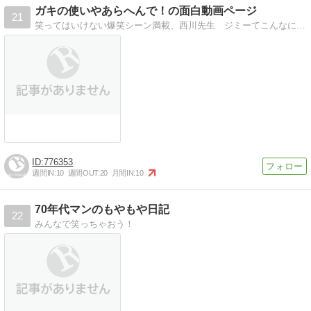
ガキの使いやあらへんで！の面白動画ページ
21
笑ってはいけない爆笑シーン満載、西川先生 ジミーてこんなに面白かったんですかね。
776353
週間IN:
10
週間OUT:
20
月間IN:
10
70年代マンのもやもや日記
22
みんなで笑っちゃおう！