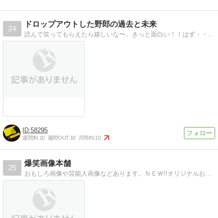
ドロップアウトした野郎の過去と未来
24
読んで笑ってもらえたら嬉しいな〜。きっと面白い！！はず・・・多分・・・いやダメかも（弱気）
58295
週間IN:
10
週間OUT:
10
月間IN:
10
爆笑画像本舗
25
おもしろ画像や芸能人画像などあります。ＮＥＷ!!オリジナルおもしろ画像もそろえました。