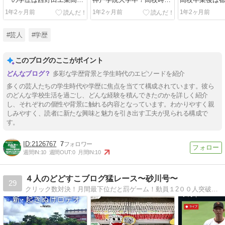
卒！3倍のスキルがある高
に相方と出会った！
学へ行った！
1年2ヶ月前
1年2ヶ月前
1年2ヶ月前
校生だった？
#芸人
#学歴
このブログのここがポイント
多彩な学歴背景と学生時代のエピソードを紹介
多くの芸人たちの学生時代や学歴に焦点を当てて構成されています。彼ら
のどんな学校生活を過ごし、どんな経験を積んできたのかを詳しく紹介
し、それぞれの個性や背景に触れる内容となっています。わかりやすく親
しみやすく、読者に新たな興味と魅力を引き出す工夫が見られる構成で
す。
2126767
7
週間IN:
10
週間OUT:
0
月間IN:
10
４人のどどすこブログ猛レース〜砂川号〜
29
クリック数対決！月間最下位だと罰ゲーム！動員１2００人突破！コントユニット夜ふかしの会メンバーです！次回公演は4月！