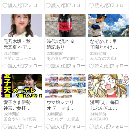
穣一氏も関与
滅」が大ヒッ
か…英国留学
ト
後の“帰国遅
れ”にも再注目
高市首相は熊
本視察動画で
波紋、内閣支
元乃木坂・秋
時代の流れ ※
なぞかけ：甲
持率も下落
元真夏 ヘアチ
追記あり
子園とかけて
ェンジ！？
◯◯◯とと
21時間前
22時間前
31時間前
お笑いニュースch
あの青い空の向こうへ
みんなの大喜利
く。そのここ
ろは？
愛子さま伊勢
ウマ娘シナリ
漫画｢え、毎日
神宮ご参拝と
オ テーマまと
じぶん省エネ
御木曳で沿道
め
飯ですが？｣第
32時間前
33時間前
34時間前
国会やNHKの真実
へたれゲーム貴族
AKIZAKKI
から絶賛の声
5話！
続出！メーテ