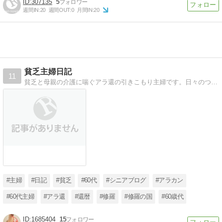
307135
5
週間IN:
20
週間OUT:
0
月間IN:
20
貧乏主婦日記
11
貧乏と母親の介護に喘ぐアラ還の引きこもり主婦です。日々のつぶやきや貧乏生活を淡々と時に過激に書き散らかします。修羅の国 在住。
#主婦
#日記
#貧乏
#60代
#シニアブログ
#アラカン
#60代主婦
#アラ還
#還暦
#修羅
#修羅の国
#60歳代
1685404
15