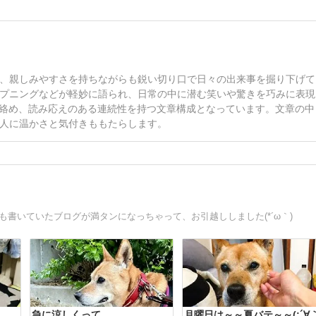
、親しみやすさを持ちながらも鋭い切り口で日々の出来事を掘り下げて
プニングなどが軽妙に語られ、日常の中に潜む笑いや驚きを巧みに表現
に絡め、読み応えのある連続性を持つ文章構成となっています。文章の中
人に温かさと気付きももたらします。
年も書いていたブログが満タンになっちゃって、お引越ししました(*´ω｀)
急に涼しくって
月曜日は～～夏バテ～～(;´∀｀