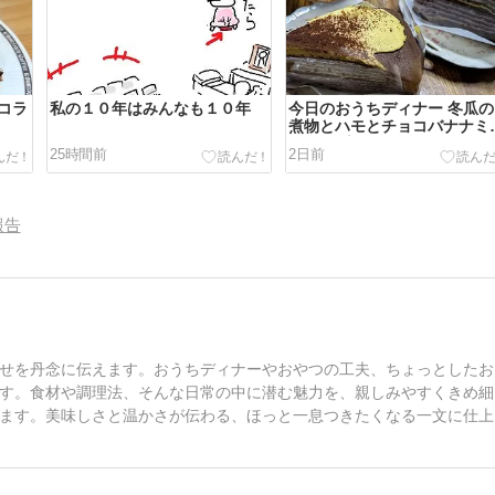
コラ
私の１０年はみんなも１０年
今日のおうちディナー 冬瓜の
煮物とハモとチョコバナナミ
クレープ
25時間前
2日前
報告
せを丹念に伝えます。おうちディナーやおやつの工夫、ちょっとしたお
す。食材や調理法、そんな日常の中に潜む魅力を、親しみやすくきめ細
ます。美味しさと温かさが伝わる、ほっと一息つきたくなる一文に仕上