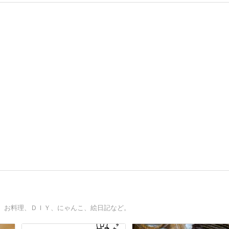
、お料理、ＤＩＹ、にゃんこ、絵日記など。