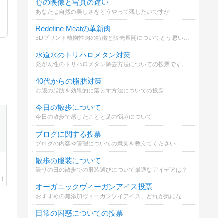
心の映像と写真の違い
あなたは自然の美しさをどうやって残したいですか
Redefine Meatの革新肉
3Dプリント植物性肉の特徴と販売展開についてどう思いますか？
水道水のトリハロメタン対策
発がん性のトリハロメタン除去方法についての投票です。
40代からの脂肪対策
お腹の脂肪を効果的に落とす方法についての投票
今日の散歩について
今日の散歩で感じたことと足の悩みについて
ブログに関する投票
ブログの内容や管理についての意見を教えてください
散歩の服装について
曇りの日の散歩での服装選びについて最適なアイデアは？
オーガニックヴィーガンアイス投票
おすすめの無添加ヴィーガンソイアイス、どれが気になる？
日常の困惑についての投票