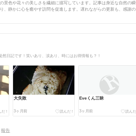
の景色や花々の美しさを繊細に描写しています。記事は身近な自然の瞬
り、静かに心を癒やす訪問を促進します。遅れながらの更新も、感謝の
徒然日記です！笑いあり、涙あり、時にはお得情報も？！
大失敗
Eveくん三昧
3ヶ月前
3ヶ月前
報告