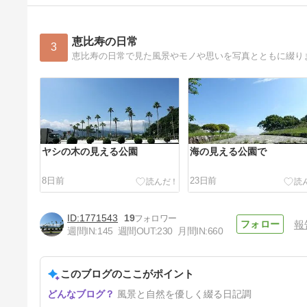
恵比寿の日常
3
恵比寿の日常で見た風景やモノや思いを写真とともに綴り
ヤシの木の見える公園
海の見える公園で
8日前
23日前
1771543
19
報
週間IN:
145
週間OUT:
230
月間IN:
660
このブログのここがポイント
山の小学校の廃校跡
風景と自然を優しく綴る日記調