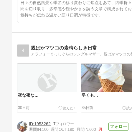
61日前
日々の自然風景や季節の移り変わりに焦点をあて、四季折々
間を切り取り、多幸感や穏やかさを誘う文章で構成されてお
気持ちが伝わる温かい語り口調が特徴です。
親ばかマツコの素晴らしき日常
4
アラフォーまっしぐらのシングルマザー、親ばかマツコの
夜な夜な…
早くも…
30日前
85日前
1953262
7
週間IN:
100
週間OUT:
190
月間IN:
600