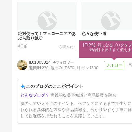
絶対使って！フェローニアのあ
色々な使い道
ぶら取り紙♡
【TIPS】気になるブログをフ
4日前
11日前
登録は不要！すぐ使えま
1805314
4
週間IN:
270
週間OUT:
370
月間IN:
1300
このブログのここがポイント
あれもいいけどこれもいい♡一
実践的な美容知識と商品提案を融合
位に輝いたスペシャルケア
は・・・
32日前
肌のケアやメイクのポイント、ヘアケアに至るまで実生活に
れられる具体的な方法や商品情報を、分かりやすく丁寧に解
して親近感を持たれることを意識しています。