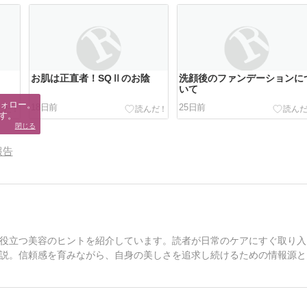
お肌は正直者！SQⅡのお陰
洗顔後のファンデーションに
いて
ォロー。

18日前
25日前
す。
閉じる
報告
役立つ美容のヒントを紹介しています。読者が日常のケアにすぐ取り入
説。信頼感を育みながら、自身の美しさを追求し続けるための情報源と