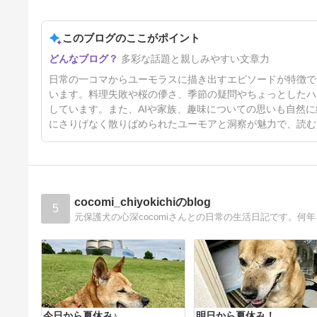
このブログのここがポイント
間違ってないけど…
多彩な話題と親しみやすい文章力
3ヶ月前
日常の一コマからユーモラスに描き出すエピソードが特徴で
います。料理失敗や桜の儚さ、季節の疑問やちょっとしたハ
しています。また、AIや家族、趣味についての思いも自然
にさりげなく散りばめられたユーモアと洞察が魅力で、読む
cocomi_chiyokichiのblog
5
元保護犬の心深cocomiさんとの日常の生活日記です。何
今日から夏休み♪
明日から夏休み！