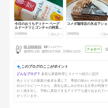
今日のおうちディナー ベーグ
コメダ珈琲店の氷点下ショ
ルドーナツとゴンチャの阿里山
烏龍マンゴーティーエード
15時間前
19時間前
2000620
10
週間IN:
230
週間OUT:
850
月間IN:
1010
このブログのここがポイント
カフェ巡り CAFÉ de PLATTO
多彩な家庭料理とスイーツ紹介に定評
FAVORI
2日前
色とりどりの家庭の食卓を通じて、季節の味わいや小さな幸
出かけエピソードから、身近な楽しみが伝わる文章が特徴で
かく描き出し、手軽に真似できるアイデアも盛り込まれてい
がっています。