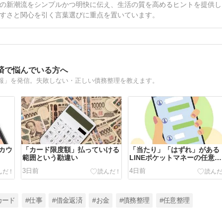
の新潮流をシンプルかつ明快に伝え、生活の質を高めるヒントを提供し
すさと関心を引く言葉選びに重点を置いています。
済で悩んでいる方へ
報」を発信。失敗しない・正しい債務整理を教えます。
カウ
「カード限度額」払っていける
「当たり」「はずれ」がある
範囲という勘違い
LINEポケットマネーの任意整
理
3日前
4日前
カード
#仕事
#借金返済
#お金
#債務整理
#任意整理