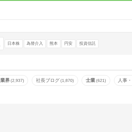
検索
日本株
為替介入
熊本
円安
投資信託
・業界
社長ブログ
士業
人事
2,937
1,870
621