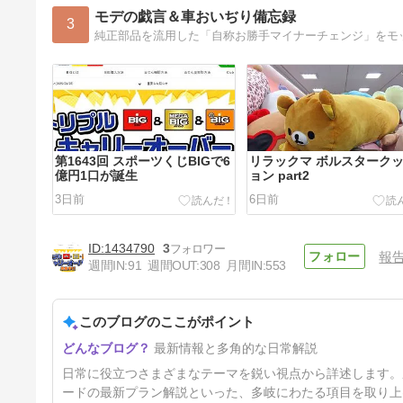
モデの戯言＆車おいぢり備忘録
3
第1643回 スポーツくじBIGで6
リラックマ ボルスターク
億円1口が誕生
ョン part2
3日前
6日前
1434790
3
報
週間IN:
91
週間OUT:
308
月間IN:
553
このブログのここがポイント
鹿島神宮に上がりました
最新情報と多角的な日常解説
17日前
日常に役立つさまざまなテーマを鋭い視点から詳述します。
ードの最新プラン解説といった、多岐にわたる項目を取り上