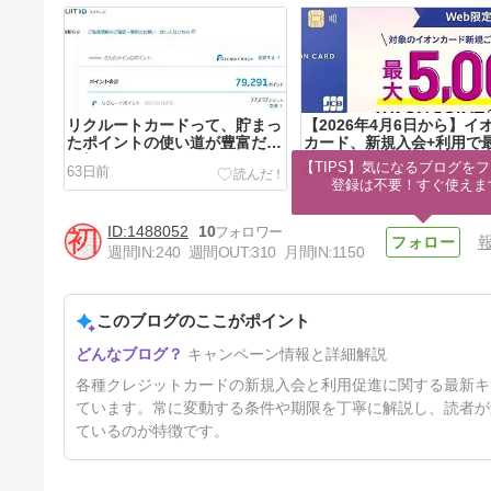
リクルートカードって、貯まっ
【2026年4月6日から】イ
たポイントの使い道が豊富だか
カード、新規入会+利用で
ら好き❣
5,000WAON POINTもら
【TIPS】気になるブログをフ
63日前
4ヶ月前
会キャンペーンが常時開催
登録は不要！すぐ使えま
ています
1488052
10
週間IN:
240
週間OUT:
310
月間IN:
1150
このブログのここがポイント
【2026年1月12日まで】イオン
キャンペーン情報と詳細解説
カード、新規入会+利用+登録
で最大5,000WAON POINTもら
8ヶ月前
各種クレジットカードの新規入会と利用促進に関する最新キ
えて、さらに1ヶ月間は毎日
5％OFFになる入会キャンペー
ています。常に変動する条件や期限を丁寧に解説し、読者が
ンが開催されています
ているのが特徴です。