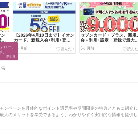
オン
【2026年4月10日まで】イオン
セブンカード・プラス、新規
最大
カード、新規入会+利用+登録
会＋利用+設定・登録で最大
える入
で最大5,000WAON POINTもら
9,000nanacoポイントがもら
ォロー。

5ヶ月前
5ヶ月前
され
えて、さらに請求時に5％OFF
えるキャンペーン開催してい
す。
になる入会キャンペーンが開催
す
閉じる
されています
報告
ャンペーンを具体的なポイント還元率や期間限定の特典とともに紹介し
最大のメリットを享受できるよう、わかりやすく実用的な情報を提供し