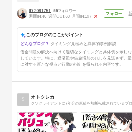
2091751
55
任意整理すべきタイミングはい
週間IN:
46
週間OUT:
68
月間IN:
197
つ？
7日前
このブログのここがポイント
タイミング見極めと具体的事例解説
借金問題の解決へ向けて適切なタイミングと具体例を示しな
しています。特に、返済難や借金増加の兆しを見逃さず、最
に対する新たな視点と行動の指針を得られる内容です。
オトクレカ
5