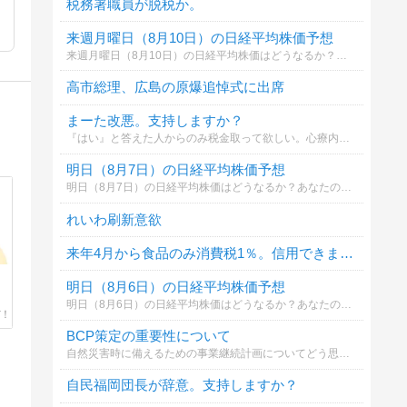
税務署職員が脱税か。
来週月曜日（8月10日）の日経平均株価予想
来週月曜日（8月10日）の日経平均株価はどうなるか？あなたの御意見を聞かせて下さい。勿論希望や勘でもかまいません。見るだけもＯＫ！
高市総理、広島の原爆追悼式に出席
まーた改悪。支持しますか？
『はい』と答えた人からのみ税金取って欲しい。心療内科、来月からｶｳﾝｾﾘﾝｸﾞ時間が10分に短縮されるそうで今でさえ待合室の席を探すのが困難で呼び出しが聞こえない時もあるぐらいなのにｽﾘｯﾊﾟがないヮ立ちっぱだヮになりそうで逆にｽﾄﾚｽが増
明日（8月7日）の日経平均株価予想
明日（8月7日）の日経平均株価はどうなるか？あなたの御意見を聞かせて下さい。勿論希望や勘でもかまいません。見るだけもＯＫ！
れいわ刷新意欲
来年4月から食品のみ消費税1％。信用できますか？
明日（8月6日）の日経平均株価予想
明日（8月6日）の日経平均株価はどうなるか？あなたの御意見を聞かせて下さい。勿論希望や勘でもかまいません。見るだけもＯＫ！
BCP策定の重要性について
自然災害時に備えるための事業継続計画についてどう思いますか。
自民福岡団長が辞意。支持しますか？