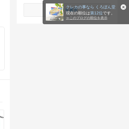
クレカの事なら くろぼん堂
続きを表示
現在の順位は
第12位
です。
≫
このブログの順位を表示
るプロ金融ライターが涙目で独力立ち上げた、クレジットカードの情報サイトです。忖度なしで最新情報をお届け！質問やリクエストも大歓迎です。