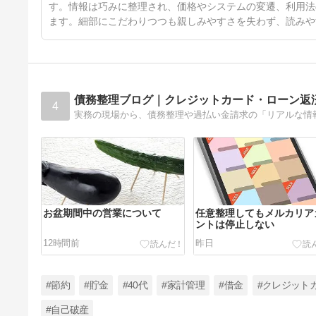
す。情報は巧みに整理され、価格やシステムの変遷、利用法
ます。細部にこだわりつつも親しみやすさを失わず、読みや
債務整理ブログ｜クレジットカード・ローン返
4
実務の現場から、債務整理や過払い金請求の「リアルな情
お盆期間中の営業について
任意整理してもメルカリア
ントは停止しない
12時間前
昨日
#節約
#貯金
#40代
#家計管理
#借金
#クレジット
#自己破産