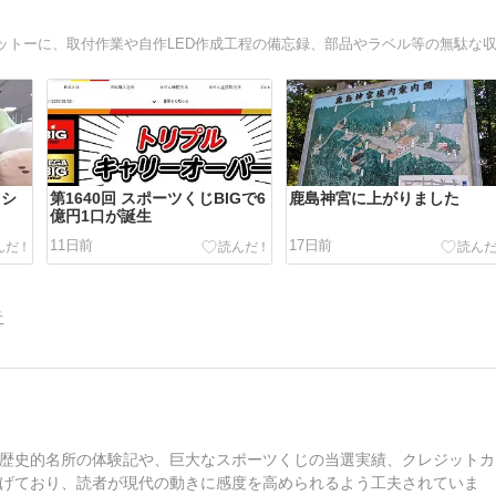
ッシ
第1640回 スポーツくじBIGで6
鹿島神宮に上がりました
億円1口が誕生
11日前
17日前
告
歴史的名所の体験記や、巨大なスポーツくじの当選実績、クレジットカ
げており、読者が現代の動きに感度を高められるよう工夫されていま