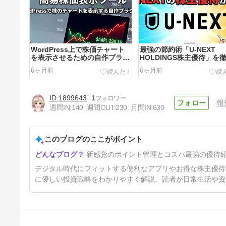
WordPress上で株価チャート
最強の節約術「U-NEXT
を表示させるための自作プラグ
HOLDINGS株主優待」を
イン
解剖
6ヶ月前
6ヶ月前
1899643
1
報
週間IN:
140
週間OUT:
230
月間IN:
630
このブログのここがポイント
巨人ファンにこそ作っておきた
新感覚のポイント管理とコスパ最強の優待
いクレジットカード「GIANTS
CLUB G-Po JCBカード」の紹
6年前
デジタル時代にフィットする便利なアプリやお得な株主優待
介
に優しい投資戦略をわかりやすく解説。読者が日常生活や資