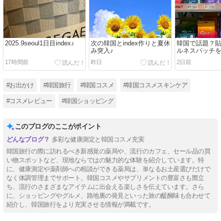
2025.9seoul1日目index♪
次の韓国とindex作りと夏休
韓国で話題？
み突入♪
ルネスパッチをMI
で購入してみた
17時間前
昨日
2日前
#お出かけ
#韓国旅行
#韓国コスメ
#韓国コスメスキンケア
#コスメレビュー
#韓国ショッピング
このブログのここがポイント
多彩な健康測定と韓国コスメ充実
韓国旅行の際に訪れるべき新感覚の薬局や、流行のカフェ、セール品の買
い物スポットなど、現地ならではの魅力的な体験を紹介しています。特
に、健康測定や薬剤師への相談ができる薬局は、単なるお土産選びだけで
なく体調管理までサポート。韓国コスメやサプリメントの豊富さも際立
ち、流行のさまざまなアイテムに出会える楽しさを伝えています。さら
に、ショッピングやグルメ、路地裏の発見といった旅の醍醐味も合わせて
紹介し、韓国旅行をより充実させる情報が満載です。