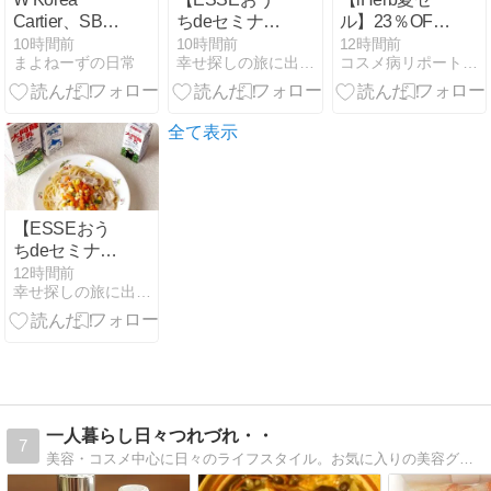
Cartier、SBS
ちdeセミナー
ル】23％OFF
Summer ブル
2026夏♪DM三
でポチった購
10時間前
10時間前
12時間前
まよねーずの日常
幸せ探しの旅に出ようinアメブロ
コスメ病リポート・・・ときどきトイプー
ーカーペット
井製糖「整
入品7選！8月
【ととのえ】
10日23:59ま
オリゴ」】
で 急いで〜
全て表示
【ESSEおう
ちdeセミナー
2026夏♪日本
12時間前
幸せ探しの旅に出ようinアメブロ
テトラパック
「ロングライ
フ牛乳」】
一人暮らし日々つれづれ・・
7
美容・コスメ中心に日々のライフスタイル。お気に入りの美容グッズ、ファッション小物を紹介しています。