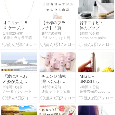
オロリナ １８
【王様のブラ
背中ニキビ・
Ｋ ケーブルチ
ンチ】「買い
体のブツブツ
ェーン ネック
物の達人」上
は自分では見
1時間20分前
1時間30分前
1時間40分前
通販キラキラ宝箱
『キレイ』は１日にしてならず
mens care point
レス
田竜也＆ナダ
えない｜40代
ルセレクト商
男性のボディ
品
ニキビケアお
すすめ5選
「波にさらわ
チェンジ 濃密
MiiS LIFT
れ姿が見えな
潤いふんわり
BRUSH（リ
い」男性
泡洗顔 バブル
フトブラシ）
2時間10分前
2時間20分前
2時間50分前
がーるずレポート
通販キラキラ宝箱
荒井志保のLove Life
（38）波にさ
ウォッシュ ４
らわれ死亡 交
本セット
際相手と海岸
を散歩中 当時
は波浪注意報