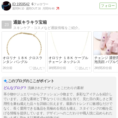
1959542
6
週間IN:
10
週間OUT:
16
月間IN:
46
通販キラキラ宝箱
23
スキンケア・コスメなど通販情報をご紹介。
オロリナ １８Ｋ クロスラ
オロリナ １８Ｋ ケーブル
チェンジ 濃密
ンタン バングル
チェーン ネックレス
泡洗顔 バブル
４本セット
26分前
1時間20分前
2時間20分前
このブログのここがポイント
洗練されたデザインとこだわりの素材
革小物やジュエリーからファッション小物まで、多彩なアイテムを紹介し
ています。上質な素材と丁寧なつくりに焦点を当て、見た目の美しさと実
用性を兼ね備えた品々を詳細に伝えます。最新のトレンドに敏感なだけで
なく、長く愛用できる逸品を見極める視点も備え、スタイリングの幅を広
げる情報を提供しています。デザインへのこだわりや職人技に込められた
思いを感じ取れる記事構成が特徴です。