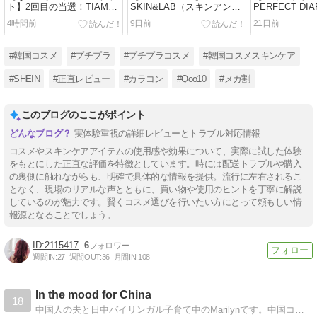
ト】2回目の当選！TIAMス
SKIN&LAB（スキンアンド
PERFECT D
ポットクリームを正直レビ
ラブ）グルタチオントナー
んアイシャド
4時間前
9日前
21日前
ュー♡
は匂いが気になる？1本使
入！ローズピ
い切って本音レビュー！
理由も紹介♡
#韓国コスメ
#プチプラ
#プチプラコスメ
#韓国コスメスキンケア
#SHEIN
#正直レビュー
#カラコン
#Qoo10
#メガ割
このブログのここがポイント
実体験重視の詳細レビューとトラブル対応情報
コスメやスキンケアアイテムの使用感や効果について、実際に試した体験
をもとにした正直な評価を特徴としています。時には配送トラブルや購入
の裏側に触れながらも、明確で具体的な情報を提供。流行に左右されるこ
となく、現場のリアルな声とともに、買い物や使用のヒントを丁寧に解説
しているのが魅力です。賢くコスメ選びを行いたい方にとって頼もしい情
報源となることでしょう。
2115417
6
週間IN:
27
週間OUT:
36
月間IN:
108
In the mood for China
18
中国人の夫と日中バイリンガル子育て中のMarilynです。中国コスメや中国映画などの中国カルチャーやトレンド、中国現地での生活情報など幅広く中国に関する情報を発信しています。