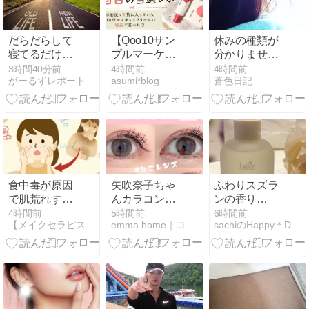
千葉・いすみ
市
だらだらして
【Qoo10サン
休みの種類が
寝てるだけで
プルマーケッ
分かりませ
人生が終わっ
ト】2回目の
ん。
3時間40分前
4時間前
4時間前
がーるずレポート
asumi*blog
蒼色日記
ていく
当選！TIAMス
ポットクリー
ムを正直レビ
ュー♡
食中毒が原因
矢吹奈子ちゃ
ふわりスズラ
で肌荒れす
んカラコン♡
ンの香り
る？下痢や嘔
FALOOM（フ
୨୧*LADOR（ラ
4時間前
5時間前
6時間前
【メイクセラピスト】 原口裕未の想い録
emma home｜コスメコンシェルジュの美容日記
sachiのHappy＊Days
吐による体調
ァルーム）着
ドール）パフ
の変化と美容
画レポしたよ
ュームヘアオ
への影響｜鹿
【えまのカラ
イル（エンジ
児島＆オンラ
コンレポ】
ェルミュゲ）
イン 美容講師
*୨୧