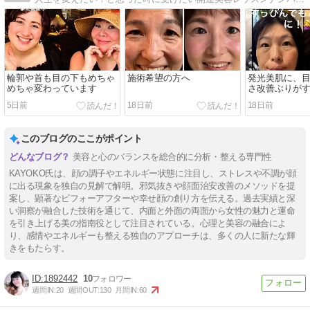
輪郭や首も目の下もめちゃ
施術希望の方へ
発光美肌に、
めちゃ変わっています
さ改善ぶりが
5日前
18日前
18日前
このブログのここがポイント
美容と心のバランスを総合的に分析・整える専門性
KAYOKO氏は、顔の調子やエネルギー状態に注目し、ストレスや不調が顔
に出る現象を独自の見解で解明。邪気抜きや顔面治安改善のメソッドを提
案し、顕著なビフォーアフターや幸せ顔の創り方を伝える。過去実績と深
い洞察が融合した技術を通じて、内面と外面の両面から女性の魅力と運命
を引き上げる美の指南役として注目されている。心理と美容の融合によ
り、感情やエネルギーも整える独自のアプローチは、多くの人に新たな輝
きをもたらす。
1892442
10
週間IN:
20
週間OUT:
130
月間IN:
60