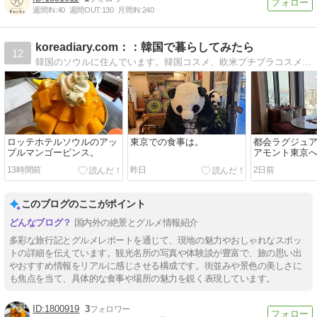
週間IN:
40
週間OUT:
130
月間IN:
240
koreadiary.com：：韓国で暮らしてみたら
12
韓国のソウルに住んでいます。韓国コスメ、欧米プチプラコスメや、食べたもののレビューなど。
ロッテホテルソウルのアッ
東京での食事は。
都会ラグジュ
プルマンゴーピンス。
アモント東京
13時間前
昨日
2日前
このブログのここがポイント
国内外の絶景とグルメ情報紹介
多彩な旅行記とグルメレポートを通じて、現地の魅力やおしゃれなスポッ
トの詳細を伝えています。観光名所の写真や体験談が豊富で、旅の思い出
やおすすめ情報をリアルに感じさせる構成です。街並みや景色の美しさに
も焦点を当て、具体的な食事や場所の魅力を鋭く表現しています。
1800919
3