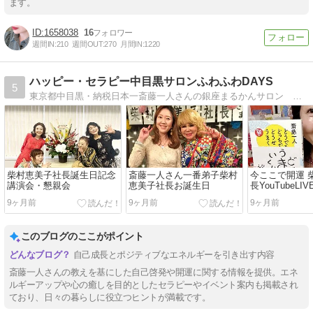
ます。
1658038
16
週間IN:
210
週間OUT:
270
月間IN:
1220
ハッピー・セラピー中目黒サロンふわふわDAYS
5
東京都中目黒・納税日本一斎藤一人さんの銀座まるかんサロン 美開運メイクアップアーチスト樹里のブログ
柴村恵美子社長誕生日記念
斎藤一人さん一番弟子柴村
今ここで開運 
講演会・懇親会
恵美子社長お誕生日
長YouTubeLIV
9ヶ月前
9ヶ月前
9ヶ月前
このブログのここがポイント
自己成長とポジティブなエネルギーを引き出す内容
斎藤一人さんの教えを基にした自己啓発や開運に関する情報を提供。エネ
ルギーアップや心の癒しを目的としたセラピーやイベント案内も掲載され
ており、日々の暮らしに役立つヒントが満載です。