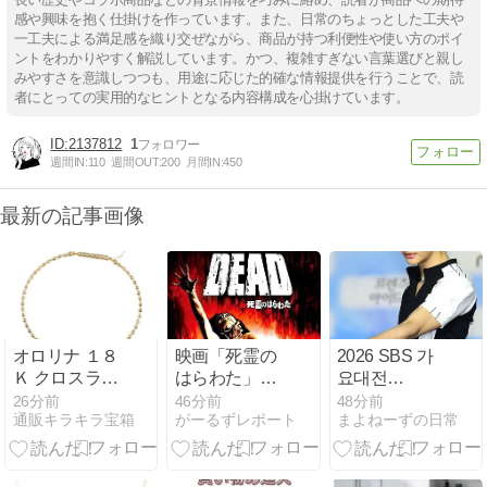
感や興味を抱く仕掛けを作っています。また、日常のちょっとした工夫や
一工夫による満足感を織り交ぜながら、商品が持つ利便性や使い方のポイ
ントをわかりやすく解説しています。かつ、複雑すぎない言葉選びと親し
みやすさを意識しつつも、用途に応じた的確な情報提供を行うことで、読
者にとっての実用的なヒントとなる内容構成を心掛けています。
2137812
1
週間IN:
110
週間OUT:
200
月間IN:
450
最新の記事画像
オロリナ １８
映画「死霊の
2026 SBS 가
Ｋ クロスラン
はらわた」に
요대전
タン バングル
ついて語ろう
SUMMER
26分前
46分前
48分前
通販キラキラ宝箱
がーるずレポート
まよねーずの日常
（今夜BS放送
Stray Kids
あり〼）