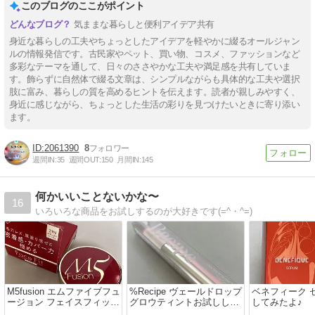
このブログのここがポイント
気ままな暮らしと便利アイデア共有
身近な暮らしの工夫やちょっとしたアイデアを軽やかに綴るオールジャン
ルの情報発信です。古民家やペット、買い物、コスメ、ファッションなど
多彩なテーマを通して、日々のささやかな工夫や満足感を共有していま
す。飾らずに自然体で綴る文章は、シンプルながらも具体的な工夫や選択
肢に富み、暮らしの質を高めるヒントを伝えます。読者が親しみやすく、
身近に感じながら、ちょっとした生活の彩りを見つけたいときに寄り添い
ます。
2061390
8
週間IN:
35
週間OUT:
150
月間IN:
145
何かいいことないかな〜
16
いろいろな商品をお試しするのが大好きです(=^・^=)
M5fusion エムファイブフュ
%Recipe ヴェールドロップ
ベネフィーク 
ージョン フェイスフィット
グロウティントお試しして
してみたよ♪
クッションおためししてみ
みたよ♪