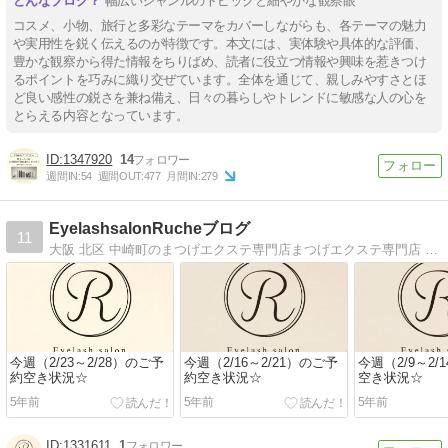
幅広いジャンルのトピックと細やかな観察眼
コスメ、小物、旅行と多彩なテーマをカバーしながらも、各テーマの魅力
や実用性を鋭く伝えるのが特徴です。本文には、実体験や具体的な評価、
豊かな観察から得た情報をちりばめ、読者に役立つ情報や興味を惹きつけ
るポイントを巧みに織り交ぜています。全体を通じて、親しみやすさとほ
ど良い感性の鋭さを兼ね備え、日々の暮らしやトレンドに敏感な人の心を
とらえる内容となっています。
1347920
14
週間IN:
54
週間OUT:
477
月間IN:
279
EyelashsalonRucheブログ
11
大阪 北区 中崎町のまつげエクステ専門店まつげエクステ専門店 Rucheのスタッフブログです。
今週（2/23～2/28）のご予
今週（2/16～2/21）のご予
今週（2/9～2/
約空き状況☆
約空き状況☆
空き状況☆
5年前
5年前
5年前
1331611
1