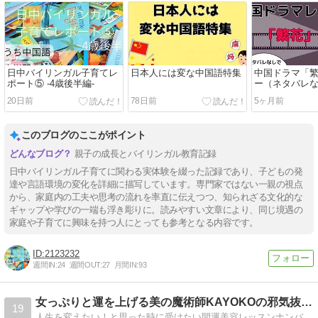
日中バイリンガル子育てレ
日本人には変な中国語特集
中国ドラマ「
ポート⑤ -4歳後半編-
ー（ネタバレ
20日前
78日前
5ヶ月前
このブログのここがポイント
親子の成長とバイリンガル教育記録
日中バイリンガル子育てに関わる実体験を綴った記録であり、子どもの発
達や言語環境の変化を詳細に描写しています。専門家ではない一親の視点
から、家庭内の工夫や思考の流れを率直に伝えつつ、知られざる文化的な
ギャップや学びの一端も浮き彫りに。読みやすい文章により、同じ境遇の
家庭や子育てに興味を持つ人にとっても参考となる内容です。
2123232
週間IN:
24
週間OUT:
27
月間IN:
93
女っぷりと運を上げる美の魔術師KAYOKOの邪気抜きメソッ…
19
人生を変えたい！と思った時に受けたい開運美容レッスンナンバー１！を開催〜幸せモテ顔を作る邪気抜き開運メソッドで人生も運も上げる開運ビューティーコンサルタント