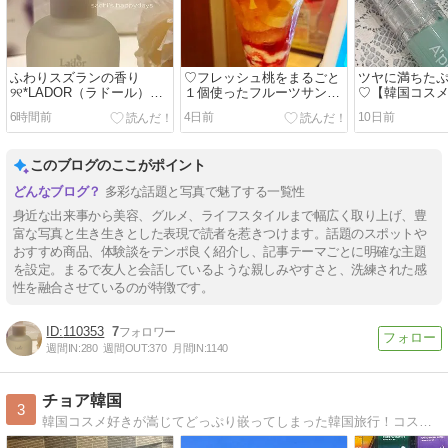
ふわりスズランの香り
♡フレッシュ桃をまるごと
ツヤに満ちた
୨୧*LADOR（ラドール）パ
１個使ったフルーツサンデ
♡【韓国コス
フュームヘアオイル（エン
ー♡食べました♡
A’PIEU「ジ
6時間前
4日前
10日前
ジェルミュゲ）*୨୧
リッププラン
このブログのここがポイント
多彩な話題と写真で魅了する一覧性
身近な出来事から美容、グルメ、ライフスタイルまで幅広く取り上げ、豊
富な写真と生き生きとした表現で読者を惹きつけます。話題のスポットや
おすすめ商品、体験談をテンポ良く紹介し、記事テーマごとに明確な主題
を設定。まるで友人と会話しているような親しみやすさと、洗練された感
性を融合させているのが特徴です。
110353
7
週間IN:
280
週間OUT:
370
月間IN:
1140
チョア韓国
3
韓国コスメ好きが嵩じてどっぷり嵌ってしまった韓国旅行！コスメレポに始まりエステやクリニック情報・グルメ情報満載で書いております。