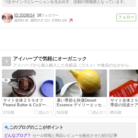
づきやインスピレーションを生み出す、信頼の情報源となっています。
2028014
10
週間IN:
90
週間OUT:
120
月間IN:
180
アイハーブで気軽にオーガニック
9
アイハーブから個人輸入した化粧品（コスメ）や食品のなかから、主におすすめ商品のご紹介をしています
サイト全体２５％オフ
暑い季節も快適Desert
サイト全体２５
Peanut Butter & Coダーク
Essence デイリーエッセン
季節の頭皮ケ
チョコレートドリームズ
シャル保湿クリーム
グシャンプー
17日前
53日前
85日前
このブログのここがポイント
セール情報と商品レビューを融合させた紹介記事