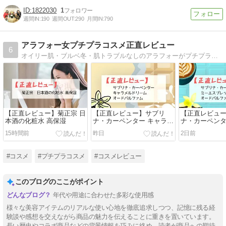
1822030
1
週間IN:
190
週間OUT:
290
月間IN:
790
アラフォー女プチプラコスメ正直レビュー
6
オイリー肌・ブルベ冬・肌トラブルなしのアラフォーがプチプラコスメの口コミを書くだけのブログ
【正直レビュー】菊正宗 日
【正直レビュー】サブリ
【正直レビュ
本酒の化粧水 高保湿
ナ・カーペンター キャラメ
ナ・カーペンタ
ルドリーム オードパルファ
プレッソ オー
15時間前
昨日
2日前
ム
#コスメ
#プチプラコスメ
#コスメレビュー
このブログのここがポイント
年代や用途に合わせた多彩な使用感
様々な美容アイテムのリアルな使い心地を徹底追求しつつ、記憶に残る経
験談や感想を交えながら商品の魅力を伝えることに重きを置いています。
長い歴史やコラボ商品などの背景情報を巧みに絡め、読者が商品への期待