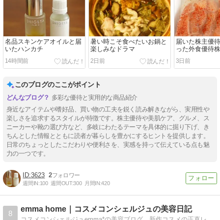
名品スキンケアオイルと届
暑い時こそ食べたいお鍋と
届いた株主優
いたハンカチ
楽しみなドラマ
った外食優待
14時間前
2日前
3日前
このブログのここがポイント
多彩な優待と実用的な商品紹介
身近なアイテムや嗜好品、買い物の工夫を鋭く読み解きながら、実用性や
楽しさを追求するスタイルが特徴です。株主優待や美肌ケア、グルメ、ス
ニーカーや靴の選び方など、多岐にわたるテーマを具体的に掘り下げ、き
ちんとした情報とともに読者が暮らしを豊かにするヒントを提供します。
日常のちょっとしたこだわりや便利さを、実感を持って伝えている点も魅
力の一つです。
3623
2
週間IN:
100
週間OUT:
300
月間IN:
420
emma home｜コスメコンシェルジュの美容日記
8
コスメコンシェルジュemma*の美容ブログ。新作コスメの正直レビューや正しいスキンケア、キレイを叶えるリアルな美容情報を発信中！