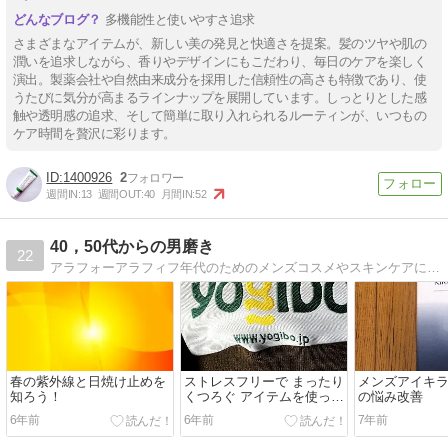
多機能性と使いやすさ追求
さまざまなアイテムが、新しい美の発見と快適さを提案。髪のツヤや肌の
潤いを追求しながら、香りやデザインにもこだわり、毎日のケアを楽しく
演出。製薬会社や自然由来成分を採用した信頼性の高さも特徴であり、使
うたびに気分が高まるラインナップを展開しています。しっとりとした感
触や透明感の追求、そして簡単に取り入れられるルーティンが、いつもの
ケア時間を贅沢に彩ります。
1400926
2
週間IN:
13
週間OUT:
40
月間IN:
52
40，50代からの男磨き
22
アラフォーアラフィフ年代のためのメンズコスメやスキンケアに特化したブログです。
春の紫外線と日焼け止めを
ストレスフリーで まったり
メンズアイキラ
知ろう！
くつろぐ アイテムを使って
の悩み改善
みた
6年前
6年前
7年前