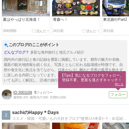
夏はやっぱり北海道！
青森へ！
東北旅行Part2
26時間前
24日前
35日前
このブログのここがポイント
多彩な海外旅行と地元グルメ紹介
国内外の旅行記と食の記録を豊富に掲載しています。都市の魅力や名物、
最新の観光地情報を鋭く伝え、写真とともに伝わる臨場感が特徴です。自
然や食文化に焦点を当てながら、日本から少し離れた世界の風景を飽きず
に楽しめる内容になっています。盛り上がるスポットや美味しい料理につ
【Tips】気になるブログをフォロー。

登録不要。更新を逃さずキャッチ！
いても詳しく解説し、読者の旅行欲と食欲を刺激します。
閉じる
2001109
5
週間IN:
370
週間OUT:
380
月間IN:
1650
sachiのHappy＊Days
2
コスメ・韓国・可愛いもの大好きブログ*使用ｺｽﾒ本音ﾄｰｸ・お店紹介などHAPPYフォト満載です。