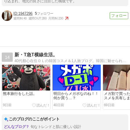
り込まれ、地元の良さに注目した構成です。
1947296
5
週間IN:
40
週間OUT:
280
月間IN:
230
新・T急T横線生活。
14
40代都心在住ＯＬの韓国コスメ＆1人旅ブログ。韓国に魅せられて、コスメや素敵なショップのレポなどを書いてます。
熊本旅行をした話。
明日からメガポなのね！！
メガ割で買った
何か買う…？
スメを共有しま
9日前
40日前
69日前
このブログのここがポイント
旬なトレンドと肌に優しい設計