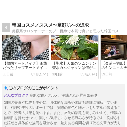
韓国コスメノススメ〜童顔肌への追求
4
美容系サロンオーナーのプロ目線で本気で良いと思った韓国コスメを教えちゃいます。最新美容医療、韓国旅行情報も紹介するプライベートブログ
【韓国アートメイク】衝撃
【聖水】人気のソムンナン
【金浦ー羽田】
だったリップアートメイク
聖水カムジャタンは何が違
のヤンニョム
のビフォーアフター
う？レポ♪
18日前
30日前
39日前
このブログのここがポイント
多彩な旅とグルメ、洗練された雰囲気表現
韓国の美食や観光を中心に、具体的な場所や体験を詳細に描写していま
す。料理や美容のレポートでは、実際の景色や味わいをリアルに伝えるこ
とで、読者の共感を誘います。また、旅先の話題も親しみやすく、情報の
信頼性を持たせつつ、楽しい気持ちにさせる巧みさが特徴です。洗練され
た語感と具体的な描写を融合させ、魅力ある瞬間を切り取る文章力が光り