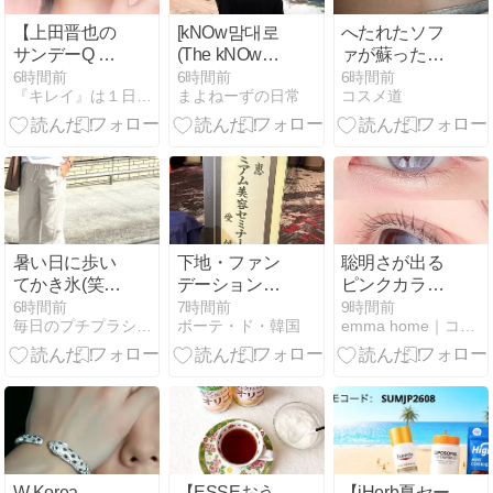
【上田晋也の
[kNOw맘대로
へたれたソフ
サンデーQ 】
(The kNOw
ァが蘇ったマ
小田切ヒロさ
Way)] Ep.05
ット！
6時間前
6時間前
6時間前
『キレイ』は１日にしてならず
まよねーずの日常
コスメ道
ん伝授！夏の
毛穴ケア～デ
ィオール、メ
イベリン～
暑い日に歩い
下地・ファン
聡明さが出る
てかき氷(笑)
デーションも
ピンクカラコ
まさかのフラ
７点入り！
ン♡
6時間前
7時間前
9時間前
毎日のプチプラシンプルコーデ&コスメ体験記
ボーテ・ド・韓国
emma home｜コスメコンシェルジュの美容日記
ンスの方との
【神崎恵さん
VILLEGE（ヴ
出会いまで♡
ディナーショ
ィレジェ）ア
ゆるっと休日
ー】♡「約60
イニーピンク
コーデ
点のコスメの
【えまのカラ
お土産」
コンレポ】
W Korea
【ESSEおう
【iHerb夏セー