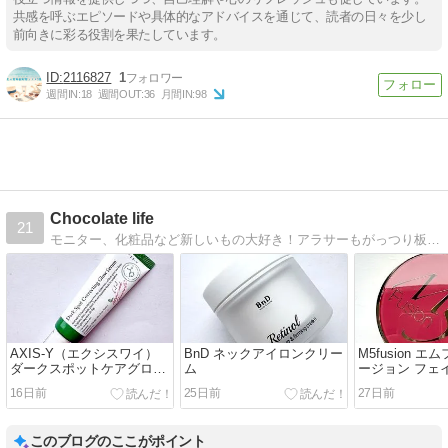
共感を呼ぶエピソードや具体的なアドバイスを通じて、読者の日々を少し
前向きに彩る役割を果たしています。
2116827
1
週間IN:
18
週間OUT:
36
月間IN:
98
Chocolate life
21
モニター、化粧品など新しいもの大好き！アラサーもがっつり板についてきた主婦のチョコレートな毎日
AXIS-Y（エクシスワイ）
BnD ネックアイロンクリー
M5fusion 
ダークスポットケアグロウ
ム
ージョン フェ
セラム
クッション
16日前
25日前
27日前
このブログのここがポイント