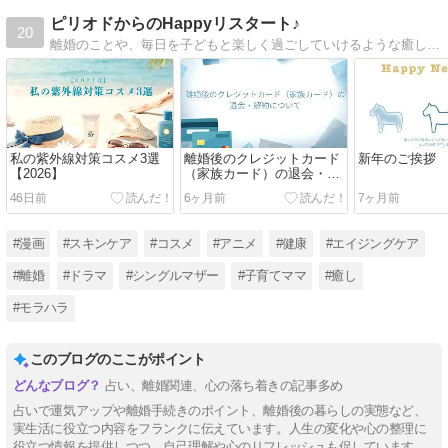
ピリオドからのHappyリスタート♪
20
離婚のことや、毎日を子どもと楽しく過ごしていけるような癒しのことなどを綴っています。よろしくお願いいたします♪
私の紫外線対策コスメ3選
離婚後のクレジットカード
新年のご挨拶
【2026】
（家族カード）の退会・解
約について
46日前
6ヶ月前
7ヶ月前
#漫画
#スキンケア
#コスメ
#アニメ
#健康
#エイジングケア
#離婚
#ドラマ
#シングルマザー
#子育てママ
#癒し
#モラハラ
このブログのここがポイント
占い、離婚関連、心の落ち着きの記事多め
占いで運気アップや離婚手続きのポイント、離婚後の暮らしの実態など、
実生活に役立つ内容をフランクに伝えています。人生の変化や心の整理に
役立つ情報を提供しつつ、自己理解や心のリフレッシュも促しています。