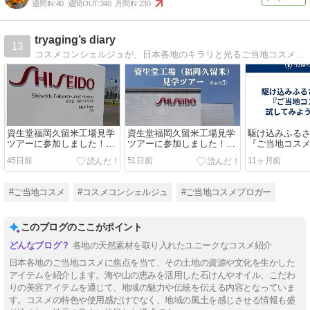
週間IN:
40
週間OUT:
340
月間IN:
230
tryaging’s diary
13
コスメコンシェルジュが、日本各地のキラリと光るご当地コスメやコスメの製造、コスメに関するよもやま話をご紹介します！
資生堂福岡久留米工場見学
資生堂福岡久留米工場見学
駆け込みふる
ツアーに参加しました！
ツアーに参加しました！
『ご当地コス
Part２
Part１
みよう！その
45日前
51日前
11ヶ月前
#ご当地コスメ
#コスメコンシェルジュ
#ご当地コスメブロガー
このブログのここがポイント
各地の天然素材を取り入れたユニークなコスメ紹介
日本各地のご当地コスメに焦点を当て、その土地の資源や文化を生かした
アイテムを紹介します。海や山の恵みを活用した石けんやオイル、こだわ
りの美容アイテムを通じて、地域の魅力や伝統を伝える内容となっていま
す。コスメの特色や使用感だけでなく、地域の風土を感じさせる情報も盛