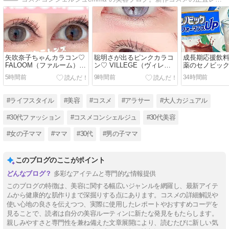
矢吹奈子ちゃんカラコン♡
聡明さが出るピンクカラコ
成長期応援飲料
FALOOM（ファルーム）着
ン♡ VILLEGE（ヴィレジ
薬のセノビック
画レポしたよ【えまのカラ
ェ）アイニーピンク【えま
ンスUP
5時間前
9時間前
34時間前
コンレポ】
のカラコンレポ】
#ライフスタイル
#美容
#コスメ
#アラサー
#大人カジュアル
#30代ファッション
#コスメコンシェルジュ
#30代美容
#女の子ママ
#ママ
#30代
#男の子ママ
このブログのここがポイント
多彩なアイテムと専門的な情報提供
このブログの特徴は、美容に関する幅広いジャンルを網羅し、最新アイテ
ムから健康的な肌作りまで深掘りする点にあります。コスメの詳細解説や
使い心地の良さを伝えつつ、実際に使用したレポートやおすすめコーデを
見ることで、読者は自分の美容ルーティンに新たな発見をもたらします。
親しみやすさと専門性を兼ね備えた文章展開により、読むたびに新しい気