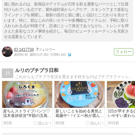
感じ取れるのは、新商品やアイテムが日常を彩る重要なパーツとして位置
付けられている点です。紫外線対策からヘアケア、スキンケアまで多彩な
ラインナップを展開し、最新の流行と肌に優しい設計にこだわりを見せて
います。特に、肌なじみの良いカラーや多機能なアイテムが、手軽に取り
入れられる点が特徴です。読者にとって身近でありながら、トレンドを押
さえた多彩なコスメ事情を紹介し、毎日のビューティルーティンを充実さ
せる提案をしています。
1417734
7
週間IN:
40
週間OUT:
250
月間IN:
160
ルリのプチプラ日和
15
これからもプチプラ生活を貫きます好きなのはプチプラファッションとコスメよろしくお願いします
楽ちんストライプパンツ♡
新しいことを始める勇気と
1日が早すぎる( ¯
流木進捗状況*半額の五島う
葛藤中߹ ߹イエベ秋が選んで
いやすい麦わ
どん
良かったちふれ♡お得なコ
3日前
8日前
23日前
モパン