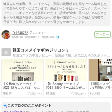
健康志向や美容に良いアイテムを、実際の使用感やお得なセール情報を交
えて分かりやすく伝えています。商品ジャンルはオーガニック、スーパー
フード、スキンケアなど多岐にわたり、読者が気軽に選べるリアルな声と
セール活用法を提供。頻繁なセール情報や限定クーポンの紹介も特徴で、
日常生活に取り入れやすいアイテム選びをサポートします。
1648732
7
週間IN:
80
週間OUT:
170
月間IN:
610
韓国コスメイヤギbyジャヨンミ
10
韓国コスメの率直レビュー、新製品情報、お気に入りのスポット情報を現地から毎日発信中。
【K-Beautyアーカイブ
【K-Beautyアーカイブ
【明洞エステ
#02】韓方コスメは、なぜ
#01】BBクリームはなぜ流
ン♪明洞のプラ
韓国で独自進化したのか？
行した？
すり＆エステ
79日前
84日前
3ヶ月前
このブログのここがポイント