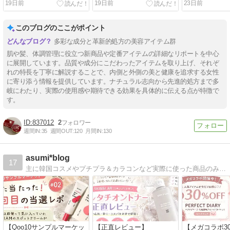
19日前
19日前
23日前
たよ♪
このブログのここがポイント
多彩な成分と革新的処方の美容アイテム群
肌や髪、体調管理に役立つ新商品や定番アイテムの詳細なリポートを中心
に展開しています。品質や成分にこだわったアイテムを取り上げ、それぞ
れの特長を丁寧に解説することで、内側と外側の美と健康を追求する女性
に寄り添う情報を提供しています。ナチュラル志向から先進的処方まで多
岐にわたり、実際の使用感や期待できる効果を具体的に伝える点が特徴で
す。
837012
2
週間IN:
35
週間OUT:
120
月間IN:
130
asumi*blog
17
主に韓国コスメやプチプラ＆カラコンなど実際に使った商品のみを紹介！レポ写真はほぼ無加工、忖度一切ナシで正直レビューしてます。
【Qoo10サンプルマーケッ
【正直レビュー】
【メガコラボ3