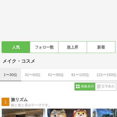
人気
フォロー数
急上昇
新着
メイク・コスメ
1〜30位
31〜60位
61〜90位
91〜120位
121〜150位
画像表示
文字表示
旅リズム
1
旅と食と美がテーマです。