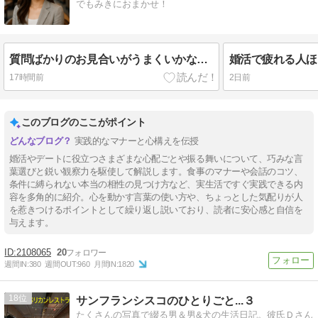
でもみきにおまかせ！
質問ばかりのお見合いがうまくいかない理由
17時間前
2日前
このブログのここがポイント
実践的なマナーと心構えを伝授
婚活やデートに役立つさまざまな心配ごとや振る舞いについて、巧みな言
葉選びと鋭い観察力を駆使して解説します。食事のマナーや会話のコツ、
条件に縛られない本当の相性の見つけ方など、実生活ですぐ実践できる内
容を多角的に紹介。心を動かす言葉の使い方や、ちょっとした気配りが人
を惹きつけるポイントとして繰り返し説いており、読者に安心感と自信を
与えます。
2108065
20
週間IN:
380
週間OUT:
960
月間IN:
1820
18
サンフランシスコのひとりごと...３
たくさんの写真で綴る男＆男&犬の生活日記。彼氏Ｄさん