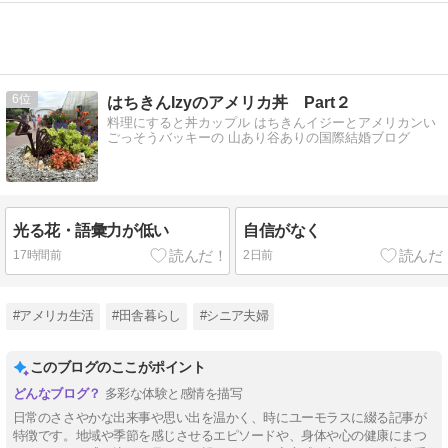
6
はちきんIzyのアメリカ丼 Part２
料理にすると丼カップル はちきんイジーとアメリカンい
ごっそうバッキーの 山あり谷ありの国際結婚ブログ
光る花・語彙力が低い
自信がなく
17時間前
2日前
#アメリカ生活
#田舎暮らし
#シニア夫婦
このブログのここがポイント
多彩な体験と感情を描写
日常のささやかな出来事や思い出を温かく、時にユーモラスに綴る記事が
特徴です。地域や季節を感じさせるエピソードや、身体や心の健康にまつ