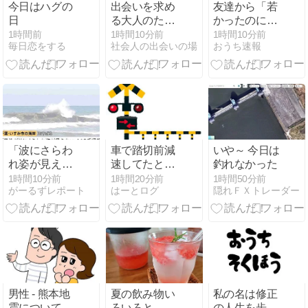
今日はハグの
出会いを求め
友達から「若
日
る大人のため
かったのによ
の金沢一人飲
く周りの反対
1時間前
1時間10分前
1時間10分前
毎日恋をする
社会人の出会いの場
おうち速報
みスポット10
を押し切って
選
結婚したよ
ね」と言われ
た。特に親や
周囲には反対
されていなか
った
「波にさらわ
車で踏切前減
いや～ 今日は
れ姿が見えな
速してたとき
釣れなかった
い」男性
にカンカン鳴
1時間10分前
1時間20分前
1時間50分前
がーるずレポート
はーとログ
隠れＦＸトレーダー
（38）波にさ
った時に一時
らわれ死亡 交
停止せず通り
際相手と海岸
抜けるのって
を散歩中 当時
普通か？
は波浪注意報
千葉・いすみ
市
男性 - 熊本地
夏の飲み物い
私の名は修正
震について
ろいろと、ガ
の人生を歩ん