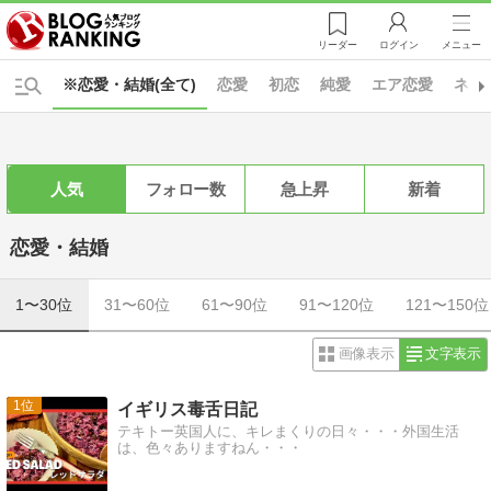
リーダー
ログイン
メニュー
※恋愛・結婚(全て)
恋愛
初恋
純愛
エア恋愛
ネッ
人気
フォロー数
急上昇
新着
恋愛・結婚
1〜30位
31〜60位
61〜90位
91〜120位
121〜150位
画像表示
文字表示
1
イギリス毒舌日記
テキトー英国人に、キレまくりの日々・・・外国生活
は、色々ありますねん・・・