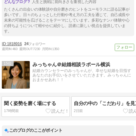
人生と挑戦に前向きさを重視した内容
たくさんの出会いの体験談や自分磨きのヒントをユーモラスに語る記事が
多いです。日々のちょっとした行動や考え方の工夫を通じて、自己成長や
未来の可能性を広げることをテーマにしています。多彩なナンパ体験や心
の持ちようについて軽やかに紹介し、読者に新しい視点を提供していま
す。
1818916
24
週間IN:
460
週間OUT:
7230
月間IN:
1350
15
みっちゃん＠結婚相談ラポール横浜
結婚カウンセラーのみっちゃんが、幸せな結婚を目指す
あなたのお手伝いをさせていただきます。みっちゃんに
おまかせあれ！！
聞く姿勢を磨く場にする
自分の中の「こだわり」を見
17時間前
2日前
このブログのここがポイント