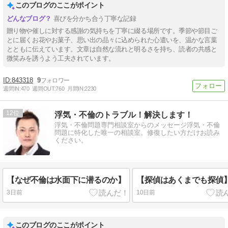
このブログのここがポイント
喜びを分かち合う丁寧な記録
贈り物や催しに対する感謝の気持ちを丁寧に綴る場所です。季節や節目ご
とに届くお花やお菓子、思い出の品々に込められた心遣いを、温かな言葉
とともに伝えています。文章は自然な流れと明るさを持ち、読者の共感と
微笑みを誘うよう工夫されています。
843318
9
週間IN:
470
週間OUT:
760
月間IN:
2230
12
浮気・不倫のトラブル！解決します！
浮気・不倫問題専門相談室からのメッセージ浮気・不倫
問題に特化した唯一の相談室。修復したい方だけお読み
ください。
【なぜ不倫は水面下に潜るのか】
【探偵はあくまでも探偵
3日前
10日前
このブログのここがポイント