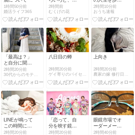
ラスのストロ
できた。別に
1時間50分前
2時間前
2時間10分前
婚活ライフ365
むくげの花
おうち速報
ー
キラキラネー
ムじゃないの
に
「最高は？」
八日目の蝉
上向き
と自分に聞く
と起こること
2時間20分前
2時間20分前
2時間20分前
ゲイ寄りのバイセクシャルなブログ
農家の嫁 修行日記＠和歌山
30代からのモテ美人的生活
が変わる。
LINEが鳴って
「恋って、自
眼鏡市場でオ
この時間にお
分を映す鏡や
ーダーメード
かしいなと思
ん？」
老眼鏡
2時間20分前
2時間20分前
2時間40分前