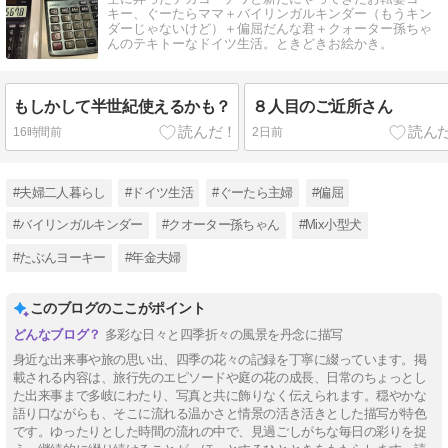
キー、ぐーたらママ＋バイリンガルキンダー（もうキン
ダーじゃないけど）＋偏屈だんな君＋クォーター孫ちゃ
んのテキトーなドイツ生活。ときどきお絵かき。
もしかして半世紀使えるかも？
８人目のご近所さん
16時間前
2日前
#夫婦二人暮らし
#ドイツ生活
#ぐーたら主婦
#偏屈
#バイリンガルキンダー
#クオーター孫ちゃん
#Mix小型犬
#たぶんヨーキー
#年金夫婦
このブログのここがポイント
多彩な日々と四季折々の風景を丹念に描写
身近な出来事や旅の思い出、四季の花々の記録を丁寧に綴っています。掲
載される内容は、旅行先のエピソードや庭の花の成長、日常のちょっとし
た出来事まで多岐にわたり、写真と共に飾りなく伝えられます。穏やかな
語り口ながらも、そこに流れる温かさと情景の活き活きとした描写が特色
です。ゆったりとした時間の流れの中で、見過ごしがちな毎日の彩りを捉