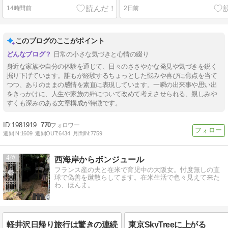
14時間前
2日前
このブログのここがポイント
日常の小さな気づきと心情の綴り
身近な家族や自分の体験を通じて、日々のささやかな発見や気づきを鋭く
掘り下げています。誰もが経験するちょっとした悩みや喜びに焦点を当て
つつ、ありのままの感情を素直に表現しています。一瞬の出来事や思い出
をきっかけに、人生や家族の絆について改めて考えさせられる、親しみや
すくも深みのある文章構成が特徴です。
1981919
770
週間IN:
1609
週間OUT:
6434
月間IN:
7759
4
西海岸からボンジュール
フランス産の夫と在米で育児中の大阪女。忖度無しの直
球で偽善を蹴散らしてます。在米生活で色々見えて来た
わ、ほんま。
軽井沢日帰り旅行は驚きの連続
東京SkyTreeに上がる