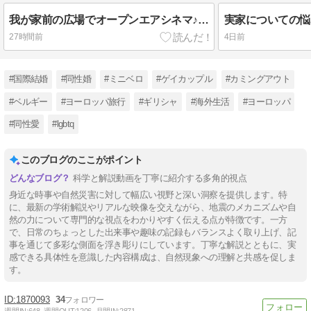
我が家前の広場でオープンエアシネマ♪ 僕は話題のドラマをイッキ見！
実家についての悩
27時間前
4日前
#国際結婚
#同性婚
#ミニベロ
#ゲイカップル
#カミングアウト
#ベルギー
#ヨーロッパ旅行
#ギリシャ
#海外生活
#ヨーロッパ
#同性愛
#lgbtq
このブログのここがポイント
科学と解説動画を丁寧に紹介する多角的視点
身近な時事や自然災害に対して幅広い視野と深い洞察を提供します。特
に、最新の学術解説やリアルな映像を交えながら、地震のメカニズムや自
然の力について専門的な視点をわかりやすく伝える点が特徴です。一方
で、日常のちょっとした出来事や趣味の記録もバランスよく取り上げ、記
事を通じて多彩な側面を浮き彫りにしています。丁寧な解説とともに、実
感できる具体性を意識した内容構成は、自然現象への理解と共感を促しま
す。
1870093
34
週間IN:
648
週間OUT:
1206
月間IN:
2871