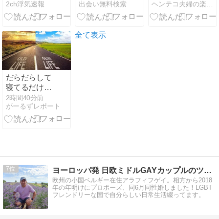
2ch浮気速報
出会い無料検索
ヘンテコ夫婦の楽しい毎日
い、追い詰め
ABEMA恋リ
て聞いてみる
アMC陣が語
と、案の定間
る”神回”エピ
男…
ソードに
全て表示
KENSAKUも
共感！
だらだらして
寝てるだけで
人生が終わっ
2時間40分前
がーるずレポート
ていく
7
ヨーロッパ発 日欧ミドルGAYカップルのツレ連れ日記
欧州の小国ベルギー在住アラフィフゲイ。相方から2018
年の年明けにプロポーズ、同6月同性婚しました！LGBT
フレンドリーな国で自分らしい日常生活綴ってます。