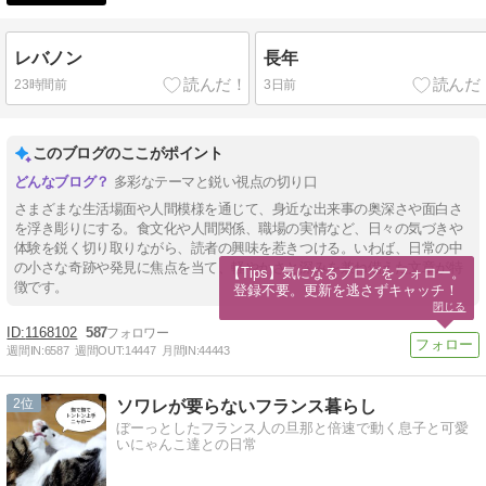
レバノン
長年
23時間前
3日前
このブログのここがポイント
多彩なテーマと鋭い視点の切り口
さまざまな生活場面や人間模様を通じて、身近な出来事の奥深さや面白さ
を浮き彫りにする。食文化や人間関係、職場の実情など、日々の気づきや
体験を鋭く切り取りながら、読者の興味を惹きつける。いわば、日常の中
の小さな奇跡や発見に焦点を当て、軽やかさと深みを兼ね備えた文章が特
【Tips】気になるブログをフォロー。

徴です。
登録不要。更新を逃さずキャッチ！
閉じる
1168102
587
週間IN:
6587
週間OUT:
14447
月間IN:
44443
2
ソワレが要らないフランス暮らし
ぼーっとしたフランス人の旦那と倍速で動く息子と可愛
いにゃんこ達との日常