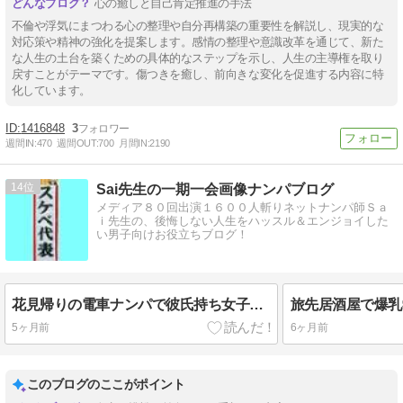
心の癒しと自己肯定推進の手法
不倫や浮気にまつわる心の整理や自分再構築の重要性を解説し、現実的な
対応策や精神の強化を提案します。感情の整理や意識改革を通じて、新た
な人生の土台を築くための具体的なステップを示し、人生の主導権を取り
戻すことがテーマです。傷つきを癒し、前向きな変化を促進する内容に特
化しています。
1416848
3
週間IN:
470
週間OUT:
700
月間IN:
2190
14
Sai先生の一期一会画像ナンパブログ
メディア８０回出演１６００人斬りネットナンパ師Ｓａ
ｉ先生の、後悔しない人生をハッスル＆エンジョイした
い男子向けお役立ちブログ！
花見帰りの電車ナンパで彼氏持ち女子を浮気セックスな日常ナンパ体験談
5ヶ月前
6ヶ月前
このブログのここがポイント