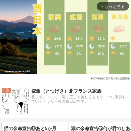
もっと見る
arrow_forward_ios
Powered by 
GliaStudios
Mute
3
嫁激（とつげき）北フランス家族
北フランスにて、清く正しく美しくをモットーに奮闘し
ているアラサー母の絵日記です。
猫の余命宣告⑥あと5か月
猫の余命宣告⑤何が君のしあ