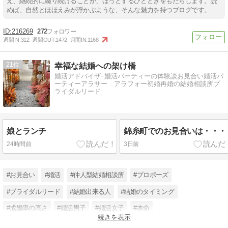
え、継続的に綴り続けることが、ほっとするひとときをもたらします。読
めば、自然とほほえみが浮かぶような、そんな魅力を持つブログです。
216269
272
週間IN:
312
週間OUT:
1472
月間IN:
1168
21
幸福な結婚への架け橋
婚活アドバイザｰ婚活パーティーの体験談お見合い婚活パ
ーティーアラサー アラフォー初婚再婚の結婚相談所ブ
ライダルリード
娘とランチ
錦糸町でのお見合いは・・・
24時間前
3日前
#お見合い
#婚活
#仲人型結婚相談所
#プロポーズ
#ブライダルリード
#結婚出来る人
#結婚のタイミング
#成婚率の高さ
#婚活男子
#婚活女子
#本命
続きを表示
#現在の日本の結婚の状況