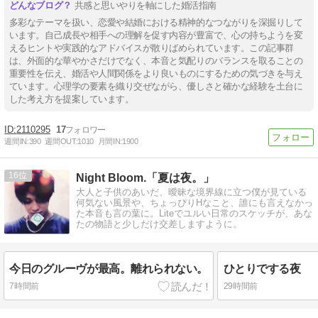
共感と思いやりを軸にした婚活指南
多彩なテーマを扱い、恋愛や結婚における精神的なつながりを深掘りして
います。自己成長や相手への理解を促す内容が豊富で、心の持ちようを変
えるヒントや実践的なアドバイスが散りばめられています。この記事群
は、外面的な華やかさだけでなく、本音と気配りのバランスを取ることの
重要性を伝え、婚活や人間関係をより良いものにするための気づきを与え
ています。心理学の要素を織り交ぜながら、優しさと確かな経験を土台に
した考え方を提案しています。
2110295
17
週間IN:
390
週間OUT:
1010
月間IN:
1900
16
Night Bloom.「夏は夜。」
大人と子供のあいだ、曖昧な境界線に立つ僕が見ている
何気ない風景や、ちょっぴりHなこと、誰にも言えなかっ
た本音も言の葉に。Liteでユルい日常のスケッチが、あな
たの物語と少しだけ交差しますように。
今日のグルーヴが最高。離れられない。
ひとりでする夜
7時間前
29時間前