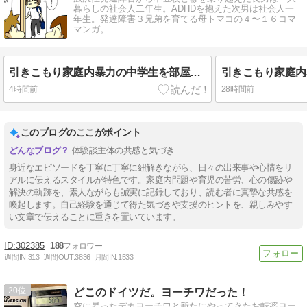
暮らしの社会人二年生。ADHDを抱えた次男は社会人一
年生。発達障害３兄弟を育てる母トマコの４〜１６コマ
マンガ。
引きこもり家庭内暴力の中学生を部屋から出した話⑬
4時間前
28時間前
このブログのここがポイント
体験談主体の共感と気づき
身近なエピソードを丁寧に丁寧に紐解きながら、日々の出来事や心情をリ
アルに伝えるスタイルが特色です。家庭内問題や育児の苦労、心の傷跡や
解決の軌跡を、素人ながらも誠実に記録しており、読む者に真摯な共感を
喚起します。自己経験を通じて得た気づきや支援のヒントを、親しみやす
い文章で伝えることに重きを置いています。
302385
188
週間IN:
313
週間OUT:
3836
月間IN:
1533
20
どこのドイツだ。ヨーチワだった！
空に昇ったデカヨーチワと新たにやってきたお転婆ヨー