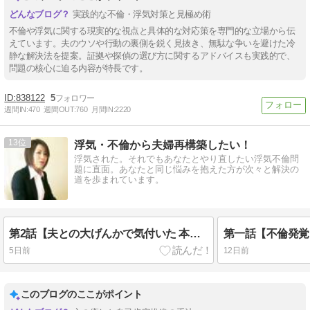
実践的な不倫・浮気対策と見極め術
不倫や浮気に関する現実的な視点と具体的な対応策を専門的な立場から伝
えています。夫のウソや行動の裏側を鋭く見抜き、無駄な争いを避けた冷
静な解決法を提案。証拠や探偵の選び方に関するアドバイスも実践的で、
問題の核心に迫る内容が特長です。
838122
5
週間IN:
470
週間OUT:
760
月間IN:
2220
13
浮気・不倫から夫婦再構築したい！
浮気された。それでもあなたとやり直したい浮気不倫問
題に直面。あなたと同じ悩みを抱えた方が次々と解決の
道を歩まれています。
第2話【夫との大げんかで気付いた 本当に変わるべき人】
5日前
12日前
このブログのここがポイント