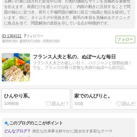
る舞いの裏に隠された変化や心理、行動の微細なサインを見極める重要性
を伝えます。表面だけを追うのではなく、内面の動きに注目することで問
題の核心に近づき、長引く不倫問題の解決に役立つ知識と視点を提供して
います。特に、タイムラグや見抜き方、相手の本音を見極めるテクニック
に焦点を当て、問題解決の道筋を示している点が特徴的です。
1364111
7
週間IN:
550
週間OUT:
1050
月間IN:
2520
10
フランス人夫と私の、ぬぼ〜んな毎日
フランス人夫との楽しい日々。パリジャンと国際結婚！
でも、フランスの香り皆無な夫婦のぬぼ〜ん絵日記。
ひんやり系。
家でのんびりと。
32時間前
3日前
このブログのここがポイント
身近な出来事を鮮やかに描き出す多彩なテーマ