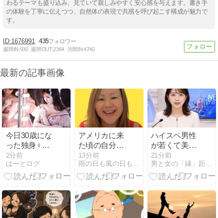
わるテーマも盛り込み、見ていて親しみやすく安心感を与えます。書き手
の体験を丁寧に伝えつつ、自然体の表現で共感を呼び起こす構成が魅力で
す。
1676991
435
週間IN:
930
週間OUT:
2364
月間IN:
4740
最新の記事画像
今日30歳にな
アメリカに来
ハイスペ男性
った独身♀が
た頃の自分の
が若くて美し
コレまで付き
初心を思い出
い女性と結婚
2分前
13分前
21分前
はーとログ
雨の日も風の日もそして晴れの日も！ IN アメリカ
男と女の「縁」距離恋愛
合った男ｗｗ
す
したがる理由
ｗｗｗ