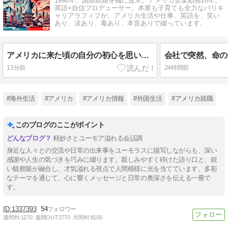
1998年、国際結婚を機に渡米。アメリカ企業勤務26年。
英語×自信プロデューサー。本業も子育ても全力なバリキ
ャリアラフィフが、アメリカ生活や仕事、英語を、笑い
あり、涙あり、毒あり、本音ありで綴っています。
アメリカに来た頃の自分の初心を思い出す
会社で突然、命の
13分前
24時間前
#海外生活
#アメリカ
#アメリカ情報
#外国生活
#アメリカ就職
このブログのここがポイント
軽妙さとユーモア溢れる会話調
身近な人々との交流や日常の出来事をユーモラスに描写しながらも、深い
感謝や人生の気づきを巧みに綴ります。親しみやすく砕けた語り口と、鋭
い観察眼が融合し、才気溢れる視点で人間模様に光を当てています。多彩
なテーマを通じて、心に響くメッセージと日常の奥深さを伝える一冊で
す。
1337393
54
週間IN:
1270
週間OUT:
3770
月間IN:
8100