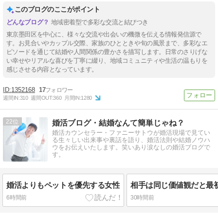
このブログのここがポイント
地域密着型で多彩な交流と結びつき
東京墨田区を中心に、様々な交流や出会いの機微を伝える情報発信源で
す。お見合いやカップル交際、家族のひとときや旬の風景まで、多彩なエ
ピソードを通じて結婚や人間関係の豊かさを描写します。日常のさりげな
い幸せやリアルな喜びを丁寧に綴り、地域コミュニティや生活の温もりを
感じさせる内容となっています。
1352168
17
週間IN:
310
週間OUT:
360
月間IN:
1280
22
婚活ブログ・結婚なんて簡単じゃね？
婚活カウンセラー・ファニーサトウが婚活現場で見てい
る生々しい出来事や裏話を語り、婚活法則や結婚ノウハ
ウをお伝えいたします。笑いあり涙なしの婚活ブログで
す。
婚活よりもペットを優先する女性
6時間前
30時間前