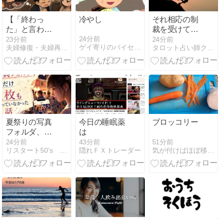
【「終わっ
冷やし
それ相応の制
た」と言われ
裁を受けて然
ても終わって
り。
24分前
23分前
24分前
ゲイ寄りのバイセクシャルなブログ
夫婦修復・夫婦再構築 本気の方限定
タロット占い師クロ戌のブログ
いないのが不
倫です】
夏祭りの写真
今日の睡眠薬
ブロッコリー
フォルダ、私
は
だけ1枚も写
51分前
24分前
43分前
気が付けばほぼ移民です。
リスタート50's 〜心とお金の整え方〜
隠れＦＸトレーダー
っていなかっ
た話