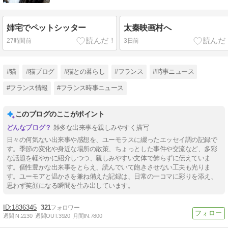
姉宅でペットシッター
太秦映画村へ
27時間前
3日前
#猫
#猫ブログ
#猫との暮らし
#フランス
#時事ニュース
#フランス情報
#フランス時事ニュース
このブログのここがポイント
雑多な出来事を親しみやすく描写
日々の何気ない出来事や感想を、ユーモラスに綴ったエッセイ調の記録で
す。季節の変化や身近な場所の散策、ちょっとした事件や交流など、多彩
な話題を軽やかに紹介しつつ、親しみやすい文体で飾らずに伝えていま
す。個性豊かな出来事をとらえ、読んでいて飽きさせない工夫も光りま
す。ユーモアと温かさを兼ね備えた記録は、日常の一コマに彩りを添え、
思わず笑顔になる瞬間を生み出しています。
1836345
321
週間IN:
2130
週間OUT:
3920
月間IN:
7800