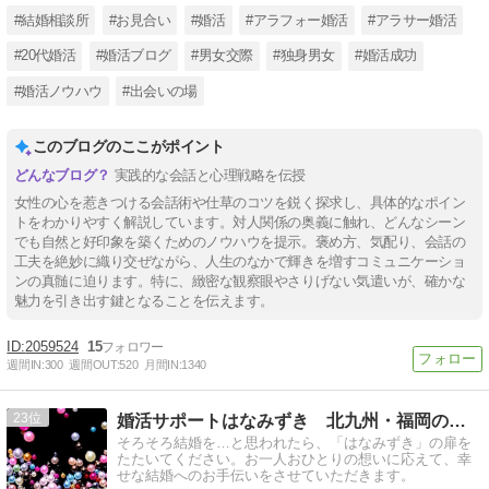
#結婚相談所
#お見合い
#婚活
#アラフォー婚活
#アラサー婚活
#20代婚活
#婚活ブログ
#男女交際
#独身男女
#婚活成功
#婚活ノウハウ
#出会いの場
このブログのここがポイント
実践的な会話と心理戦略を伝授
女性の心を惹きつける会話術や仕草のコツを鋭く探求し、具体的なポイン
トをわかりやすく解説しています。対人関係の奥義に触れ、どんなシーン
でも自然と好印象を築くためのノウハウを提示。褒め方、気配り、会話の
工夫を絶妙に織り交ぜながら、人生のなかで輝きを増すコミュニケーショ
ンの真髄に迫ります。特に、緻密な観察眼やさりげない気遣いが、確かな
魅力を引き出す鍵となることを伝えます。
2059524
15
週間IN:
300
週間OUT:
520
月間IN:
1340
23
婚活サポートはなみずき 北九州・福岡の結婚相談所
そろそろ結婚を…と思われたら、「はなみずき」の扉を
たたいてください。お一人おひとりの想いに応えて、幸
せな結婚へのお手伝いをさせていただきます。