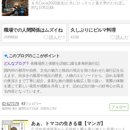
＆犬Coco(2020逝去)と共にひっそりと暮す男のたれ流し
的な日常記録
職場での人間関係はムズイね
久しぶりにビルマ料理
25時間前
4日前
このブログのここがポイント
各種場所と体験を詳細に綴る多角的旅行記
国内外の都市や自然、文化の魅力と独自の視点を掛け合わせた旅行記を伝
えます。街歩きの風景や地元の歴史、人物のエピソードから、訪れる場所
の奥深さまで丁寧に紹介。多彩な旅の側面を幅広く取り扱い、実際の体験
を通じて新しい発見や感動を共有します。読めば次の旅への好奇心が高ま
る内容となっています。
627179
43
週間IN:
350
週間OUT:
1924
月間IN:
1792
19
あぁ、トマコの生きる道【マンガ】
広汎性発達障害から不登校と鬱を乗り越えた長男は一人