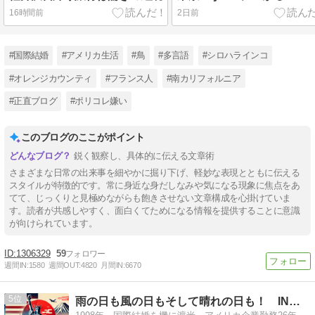
16時間前
2日前
#国際結婚
#アメリカ生活
#鳥
#多言語
#シロハラインコ
#オレンジカウンティ
#フランス人
#南カリフォルニア
#正直ブログ
#ポリコレ嫌い
このブログのここがポイント
鋭く観察し、具体的に伝える文章術
さまざまな日常の出来事を細やかに掘り下げ、軽妙な表現とともに伝える
スタイルが特徴的です。常に身近な身だしなみや気になる現象に焦点をあ
てて、じっくりと見極めながらも飽きさせない文章構成を心掛けていま
す。読者が共感しやすく、面白くてためになる情報を提供することに意識
が向けられています。
1306329
59
週間IN:
1580
週間OUT:
4820
月間IN:
6670
5
雨の日も風の日もそして晴れの日も！ IN アメリカ