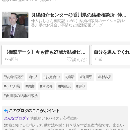
8
良縁紹介センター@香川県の結婚相談所−仲人ブログ
仲人おじさん奮闘記（≧∀≦）結婚相談所のナイショ話や
香川県のお見合い事情など婚活応援ブログ
【衝撃データ】今も昔も27歳が結婚ピーク
35時間前
3日前
#結婚相談所
#仲人
#お見合い
#婚活
#香川県
#縁結び
#うどん県
#釣書
#お節介
#内緒話
#裏話
#香川県の結婚相談所
このブログのここがポイント
実践的アドバイスと心理戦略
婚活における心構えと行動方法を鋭く解き明かす総合案内役です。出会い