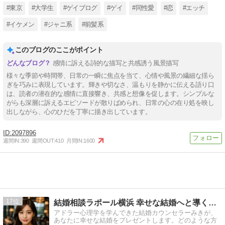
#東京
#大学生
#ゲイブログ
#ゲイ
#同性愛
#恋
#エッチ
#イケメン
#ジャニ系
#前髪系
このブログのここがポイント
感情に訴える詩的な描写と共感誘う風景描写
様々な季節や時間帯、日常の一瞬に焦点を当て、心情や風景の繊細な揺ら
ぎを巧みに表現しています。輝きや切なさ、温もりを静かに伝える語り口
は、読者の潜在的な感情に直接響き、共感と想像を促します。シンプルな
がらも深層に訴えるエピソードが散りばめられ、日常の心の在り処を映し
出しながら、心のひだを丁寧に描き出しています。
2097896
週間IN:
390
週間OUT:
410
月間IN:
1600
17
結婚相談ラポール横浜 幸せな結婚へと導くお手伝いをいたします
アドラー心理学を学んできた結婚カウンセラーみきが、
あなたに幸せな結婚をプレゼントします。どのような方