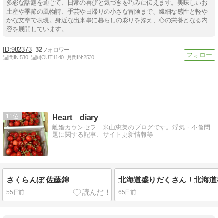
多彩な話題を通じて、日常の喜びと気づきを巧みに伝えます。美味しいお
土産や季節の風物詩、手芸や日帰りの小さな冒険まで、繊細な感性と軽や
かな文章で表現。身近な出来事に暮らしの彩りを添え、心の栄養となる内
容を展開しています。
982373
32
週間IN:
530
週間OUT:
1140
月間IN:
2530
11
Heart diary
離婚カウンセラー米山恵美のブログです。浮気・不倫問
題に関する記事、サイト更新情報等
さくらんぼ 佐藤錦
55日前
65日前