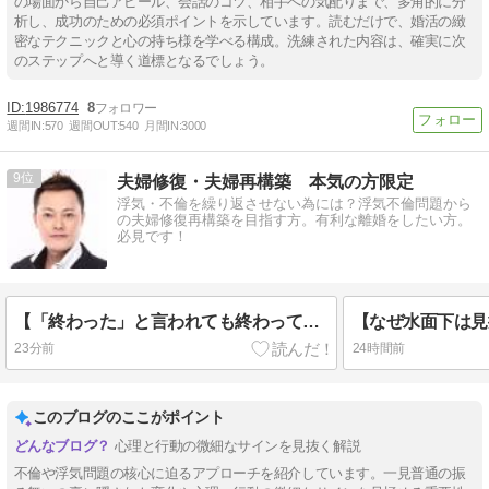
の場面から自己アピール、会話のコツ、相手への気配りまで、多角的に分
析し、成功のための必須ポイントを示しています。読むだけで、婚活の緻
密なテクニックと心の持ち様を学べる構成。洗練された内容は、確実に次
のステップへと導く道標となるでしょう。
1986774
8
週間IN:
570
週間OUT:
540
月間IN:
3000
9
夫婦修復・夫婦再構築 本気の方限定
浮気・不倫を繰り返させない為には？浮気不倫問題から
の夫婦修復再構築を目指す方。有利な離婚をしたい方。
必見です！
【「終わった」と言われても終わっていないのが不倫です】
【なぜ水面下は見
23分前
24時間前
このブログのここがポイント
心理と行動の微細なサインを見抜く解説
不倫や浮気問題の核心に迫るアプローチを紹介しています。一見普通の振