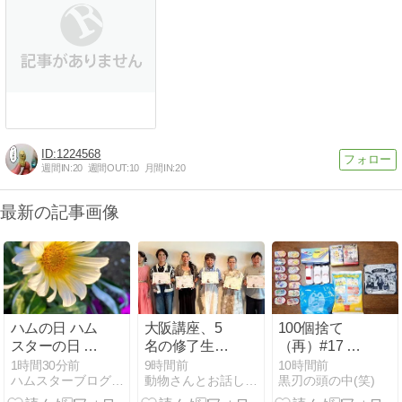
1224568
週間IN:
20
週間OUT:
10
月間IN:
20
最新の記事画像
ハムの日 ハム
大阪講座、5
100個捨て
スターの日 ガ
名の修了生が
（再）#17 総
ーデニングと
誕生♡おめで
カウント28｜
1時間30分前
9時間前
10時間前
ハムスターブログハムちゃん家族
動物さんとお話し出来るAngelapin
黒刃の頭の中(笑)
猫と
とうございま
ノベルティの
す♡
おもちゃ