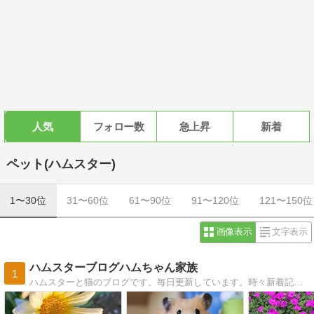
人気
フォロー数
急上昇
新着
ペット(ハムスター)
1〜30位
31〜60位
61〜90位
91〜120位
121〜150位
画像表示
文字表示
ハムスターブログハムちゃん家族
1
ハムスターと猫のブログです。毎日更新しています。時々新着記事が表示されない時がありますが更新していますので、見に来てくださいね。