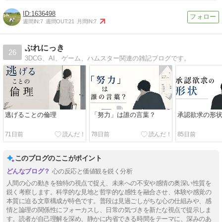
1636498
週間IN:
7
週間OUT:
21
月間IN:
7
ぶれにっき
26
3DCG、AI、ゲーム、ハムスター関連の雑記ブログです。
逃げることの倫理
「努力」は誰の言葉？
承認欲求の形
71日前
78日前
85日前
このブログのここがポイント
心の反応と価値観を鋭く分析
人間の心の動きを独特の視点で捉え、未来への不安や感情の奥深い性質を
鋭く考察します。科学的な見地と哲学的な感性を融合させ、体験や感覚の
本質に迫る文章構成が特色です。普段は見過ごしがちな心の仕組みや、感
情と論理の関係性にフォーカスし、日常の気づきを新たな視点で提示しま
す。読者が自己理解を深め、静かに内省できる時間をテーマに、深みのあ