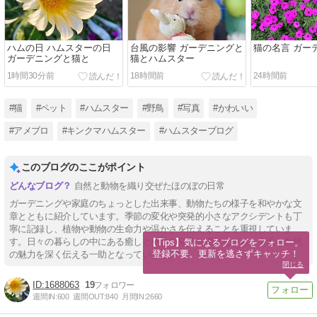
ハムの日 ハムスターの日
台風の影響 ガーデニングと
猫の名言 ガー
ガーデニングと猫と
猫とハムスター
1時間30分前
18時間前
24時間前
#猫
#ペット
#ハムスター
#野鳥
#写真
#かわいい
#アメブロ
#キンクマハムスター
#ハムスターブログ
このブログのここがポイント
自然と動物を織り交ぜたほのぼの日常
ガーデニングや家庭のちょっとした出来事、動物たちの様子を和やかな文
章とともに紹介しています。季節の変化や突発的小さなアクシデントも丁
寧に記録し、植物や動物の生命力や温かさを伝えることを重視していま
す。日々の暮らしの中にある癒しと小さな発見を綴りながら、身近な自然
【Tips】気になるブログをフォロー。

登録不要。更新を逃さずキャッチ！
の魅力を深く伝える一助となっています。
閉じる
1688063
19
週間IN:
600
週間OUT:
840
月間IN:
2660