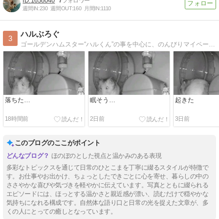
1658040
7
週間IN:
230
週間OUT:
160
月間IN:
1110
ハルぶろぐ
3
ゴールデンハムスター“ハルくん”の事を中心に、のんびりマイペースに更新していきます。たまぁに仕事の事も…書くかもです(笑)
落ちた…
眠そう…
起きた
18時間前
2日前
3日前
このブログのここがポイント
ほのぼのとした視点と温かみのある表現
多彩なトピックスを通じて日常のひとこまを丁寧に綴るスタイルが特徴で
す。お仕事やお出かけ、ちょっとしたできごとに心を寄せ、暮らしの中の
ささやかな喜びや気づきを軽やかに伝えています。写真とともに綴られる
エピソードには、ほっとする温かさと親近感が漂い、読むだけで穏やかな
気持ちになれる構成です。自然体な語り口と日常の光を捉えた文章が、多
くの人にとっての癒しとなっています。