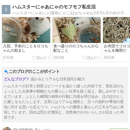
ハムスターにゃあにゃのモフモフ私生活
2
ハムスターにゃあにゃ(愛称にゃこ)はおちゃめな2才3カ月の女の子。初心者の飼い主と一緒に成長中です。
入院、手術のこと＆ロコち
食べ盛りのロコちゃんが心
お布団でゴロ
ゃんの励まし
配なこと
ゃん＆梅雨だ
17日前
33日前
53日前
このブログのここがポイント
温かみとリアルな日常描写が魅力
ハムスターの日常と飼育エピソードを温かく綴った内容です。実生活のち
ょっとした出来事や動物たちの愛らしい仕草を鋭く捉え、親しみやすく伝
えています。ふとした瞬間の表情や行動に共感を呼び込み、ほのぼのとし
た癒しをもたらします。文章にはリアルな感情と、日々の節約や季節の変
化に対する思いも交えつつ、ハムたちへの愛情と暮らしの工夫を巧みに表
現しています。読めば思わず微笑む、自然体のかわいらしさが詰まった内
容です。