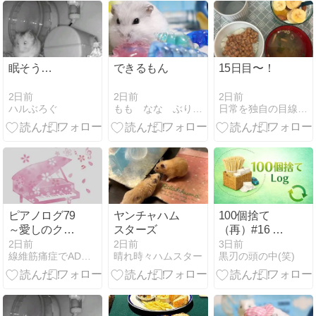
眠そう…
できるもん
15日目〜！
2日前
2日前
2日前
ハルぶろぐ
もも なな ぶりぶり ありのまま
日常を独自の目線で笑い飛ばしていきますー！
ピアノログ79
ヤンチャハム
100個捨て
～愛しのクリ
スターズ
（再）#16 総
スティーヌ リ
カウント27｜
2日前
2日前
3日前
線維筋痛症でADHDな母、凸凹息子とハムスター・メダカ
晴れ時々ハムスター
黒刃の頭の中(笑)
チャード・ク
期限切れクー
レイダーマン
ポン券
～