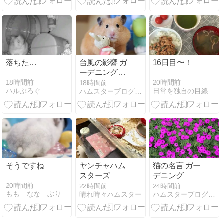
落ちた…
台風の影響 ガ
16日目〜！
ーデニングと
猫とハムスタ
18時間前
20時間前
18時間前
ハルぶろぐ
日常を独自の目線で笑い飛ばしていきますー！
ハムスターブログハムちゃん家族
ー
そうですね
ヤンチャハム
猫の名言 ガー
スターズ
デニング
20時間前
22時間前
24時間前
もも なな ぶりぶり ありのまま
晴れ時々ハムスター
ハムスターブログハムちゃん家族