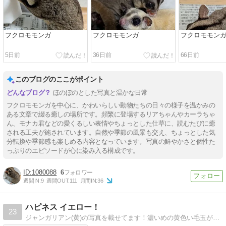
フクロモモンガ
フクロモモンガ
フクロモモン
5日前
36日前
66日前
このブログのここがポイント
ほのぼのとした写真と温かな日常
フクロモモンガを中心に、かわいらしい動物たちの日々の様子を温かみの
ある文章で綴る癒しの場所です。頻繁に登場するリアちゃんやカーラちゃ
ん、モナカ君などの愛くるしい表情やちょっとした仕草に、読むたびに癒
される工夫が施されています。自然や季節の風景も交え、ちょっとした気
分転換や季節感も楽しめる内容となっています。写真の鮮やかさと個性た
っぷりのエピソードが心に染み入る構成です。
1080088
6
週間IN:
9
週間OUT:
111
月間IN:
36
ハピネス イエロー！
23
ジャンガリアン(黄)の写真を載せてます！濃いめの黄色い毛玉がモフモフしている姿を見て、癒されてみませんか？