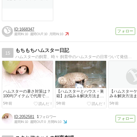
1668347
週間IN:
10
週間OUT:
10
月間IN:
10
もちもちハムスター日記
15
ハムスターの飼育、時々 飼育中のハムスターの日常ついて発信中です♪
ハムスターの暑さ対策は？
【ハムスターとハウス・巣
【ハムスター
100均アイテムで代用でき
箱】お悩み＆解決方法まと
み＆解決方法
る？
め
5年前
5年前
5年前
2052581
1
週間IN:
10
週間OUT:
0
月間IN:
10