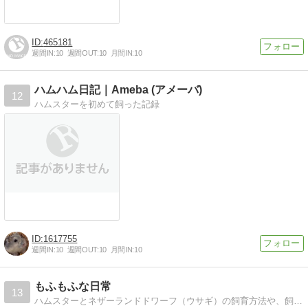
465181
週間IN:
10
週間OUT:
10
月間IN:
10
ハムハム日記｜Ameba (アメーバ)
12
ハムスターを初めて飼った記録
1617755
週間IN:
10
週間OUT:
10
月間IN:
10
もふもふな日常
13
ハムスターとネザーランドドワーフ（ウサギ）の飼育方法や、飼育グッズを使ってみた感想などと一緒に、もふもふ達のもふもふな写真も掲載しておりまうす。