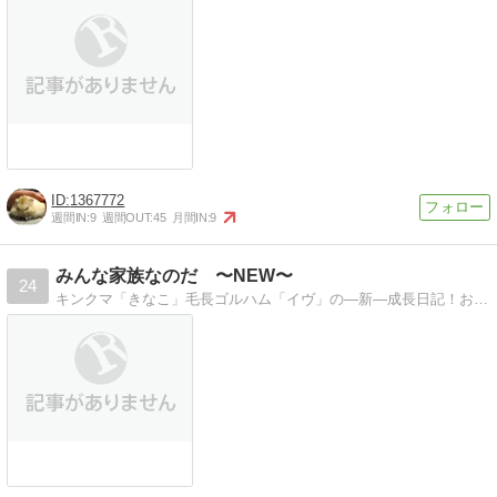
1367772
週間IN:
9
週間OUT:
45
月間IN:
9
みんな家族なのだ 〜NEW〜
24
キンクマ「きなこ」毛長ゴルハム「イヴ」の―新―成長日記！おっきくな〜れ＾＾