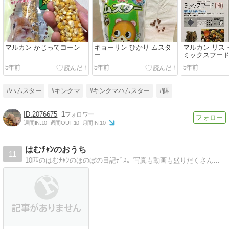
マルカン かじってコーン
キョーリン ひかり ムスタ
マルカン リス
ー
ミックスフード
5年前
5年前
5年前
#ハムスター
#キンクマ
#キンクマハムスター
#餌
2076675
1
週間IN:
10
週間OUT:
10
月間IN:
10
はむﾁｬﾝのおうち
11
10匹のはむﾁｬﾝのほのぼの日記ﾃﾞｽ。写真も動画も盛りだくさん！みなさんのお越しをお待ちしてます