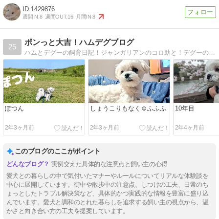
1429876
週間IN:
8
週間OUT:
16
月間IN:
8
ポンっと大吉！ハムデグブログ
25
ハムとデグーの飼育日記！ジャンガリアンのコロ助と！デグーのあんず、紋次郎の日常を綴っております！
ぽつん
しょうこりもなく☺ふふふ
10年目
2年3ヶ月前
2年3ヶ月前
2年4ヶ月前
このブログのここがポイント
実例交えた具体的な注意点と飼い主の心得
愛犬との暮らしの中で気付いたマナーやルールについてリアルな体験談を
中心に展開しています。街中や散歩中の注意点、しつけの工夫、日常のち
ょっとしたトラブル解決策など、具体的かつ実践的な情報を豊富に盛り込
んでいます。愛犬と調和のとれた暮らしを追求する飼い主の視点から、温
かさと向き合い方の工夫を提案しています。