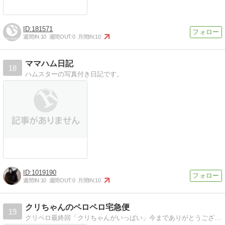
181571
週間IN:
10
週間OUT:
0
月間IN:
10
ママハム日記
18
ハムスターの写真付き日記です。
1019190
週間IN:
10
週間OUT:
0
月間IN:
10
クリちゃんのペロペロ宅急便
19
クリペロ最終回「クリちゃんがいっぱい」今までありがとうございました