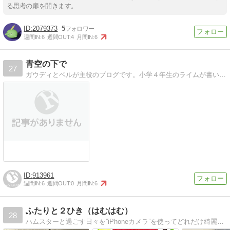
る思考の扉を開きます。
2079373
5
週間IN:
6
週間OUT:
4
月間IN:
6
青空の下で
27
ガウディとベルが主役のブログです。小学４年生のライムが書いてます。お願いします
913961
週間IN:
6
週間OUT:
0
月間IN:
6
ふたりと２ひき（はむはむ）
28
ハムスターと過ごす日々を”iPhoneカメラ”を使ってどれだけ綺麗に撮ることが出来るようになるのか！日々の出来事も綴りながら記録しております。