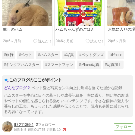
癒しのハム
ハムちゃんずのごはん
お気に入りの
2年6ヶ月前
2年6ヶ月前
2年6ヶ月前
#旅行
#ペット
#ハムスター
#写真
#ペットグッズ
#iPhone
#キンクマハムスター
#スマートフォン
#iPhone写真
#写真加工
このブログのここがポイント
ペット愛と写真センス向上に焦点を当てた温かな記録
ハムスターを中心に日々の暮らしや成長記録を丁寧に綴り、飼い主の趣味
やペットの個性を感じられる温かいコンテンツです。小さな個体の魅力や
暮らしの工夫、ちょっとした感動を伝えることで、読者も身近に感じられ
る内容になっています。
2113684
2
週間IN:
5
週間OUT:
75
月間IN:
10