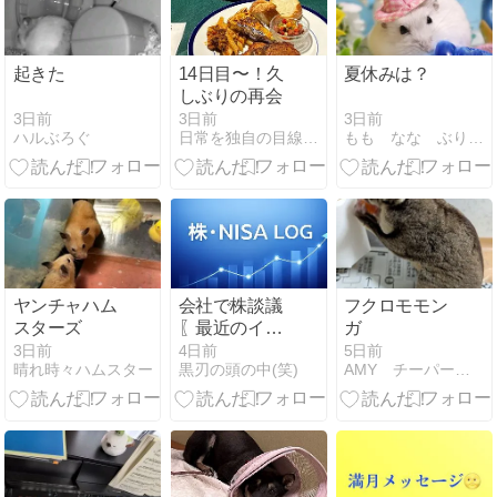
起きた
14日目〜！久
夏休みは？
しぶりの再会
3日前
3日前
3日前
ハルぶろぐ
もも なな ぶりぶり ありのまま
日常を独自の目線で笑い飛ばしていきますー！
ヤンチャハム
会社で株談議
フクロモモン
スターズ
〖最近のイオ
ガ
ン株〗
3日前
4日前
5日前
晴れ時々ハムスター
黒刃の頭の中(笑)
AMY チーパー pets