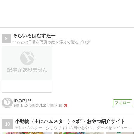
そらいろはむすたー
9
ハムとの日常を写真や絵を添えて綴るブログ
767125
週間IN:
10
週間OUT:
20
月間IN:
10
小動物（主にハムスター）の餌・おやつ紹介サイト
10
主にハムスター（少しウサギ）の餌やおやつ、グッズをレビューしたり、良品を紹介しています。