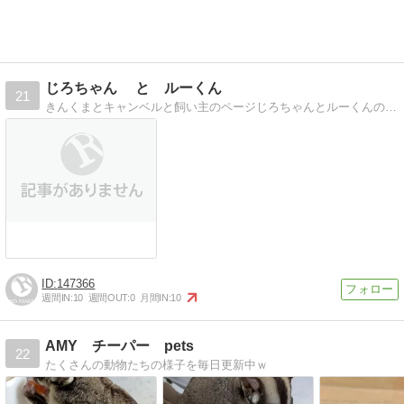
じろちゃん と ルーくん
21
きんくまとキャンベルと飼い主のページじろちゃんとルーくんの魅力を綴った飼い主の独りよがり日記です
147366
週間IN:
10
週間OUT:
0
月間IN:
10
AMY チーパー pets
22
たくさんの動物たちの様子を毎日更新中ｗ