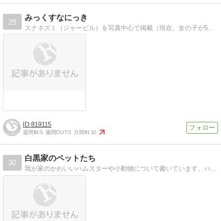
みっくすなにっき
29
スナネズミ（ジャービル）を写真中心で掲載（現在、女の子が5匹います）
819115
週間IN:
5
週間OUT:
0
月間IN:
10
白黒家のペットたち
30
我が家のかわいいハムスターや小動物について書いています。ハムスターが大好きです！たまにカフェ、旅行、ラーメンつけ麺など……。別でゲームブログも書いています。