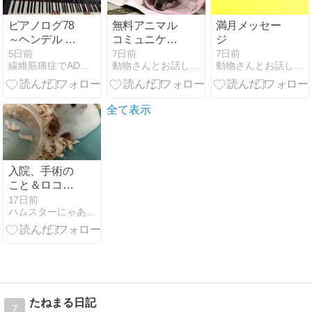
ピアノログ78
無料アニマル
満月メッセー
～ヘンデル サ
コミュニケー
ジ
ラバンド～
ション・岡山
5日前
7日前
7日前
線維筋痛症でADHDな母、凸凹息子とハムスター・メダカ
動物さんとお話し出来るAngelapin
動物さんとお話し出来るAngelapin
全て表示
入院、手術の
こと＆ロコち
ゃんの励まし
17日前
ハムスターにゃあにゃのモフモフ私生活
たねまる日記
7