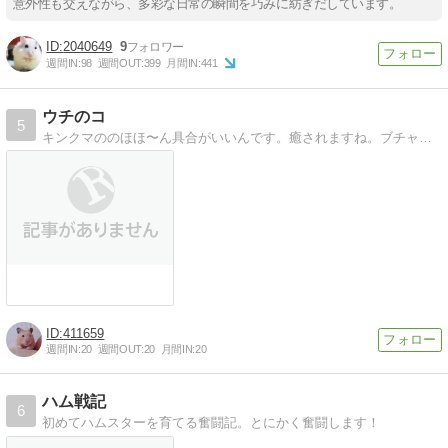
意外性も交えながら、多彩な日常の瞬間を巧みに紡ぎだしています。
2040649
9
週間IN:
98
週間OUT:
399
月間IN:
441
ウチのコ
5
キンクマののほほ〜ん具合がいいんです。癒されますね。ブチャ可愛いさに(笑)
411659
週間IN:
20
週間OUT:
20
月間IN:
20
ハム戦記
6
初めてハムスターを育てる奮闘記。とにかく奮闘します！