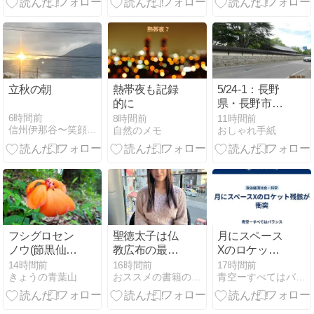
炒飯＆慰労金
ず、継続だけ
はしていくこ
と
立秋の朝
熱帯夜も記録
5/24-1：長野
的に
県・長野市・
善光寺
6時間前
8時間前
11時間前
信州伊那谷〜笑顔あふれる家づくり〜
自然のメモ
おしゃれ手紙
フシグロセン
聖徳太子は仏
月にスペース
ノウ(節黒仙
教広布の最大
Xのロケット
翁)
の功労者では
残骸が衝突
14時間前
16時間前
17時間前
きょうの青葉山
おススメの書籍の紹介！
青空ーすべてはバランス
なかった？な
らば親鸞が受
けた聖徳太子