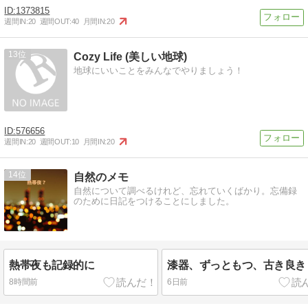
1373815
週間IN:
20
週間OUT:
40
月間IN:
20
13
Cozy Life (美しい地球)
地球にいいことをみんなでやりましょう！
576656
週間IN:
20
週間OUT:
10
月間IN:
20
14
自然のメモ
自然について調べるけれど、忘れていくばかり。忘備録
のために日記をつけることにしました。
熱帯夜も記録的に
漆器、ずっともつ、古き良き
8時間前
6日前