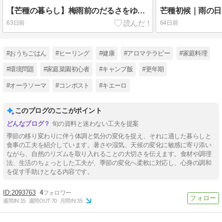
【芒種の暮らし】梅雨前のだるさをゆるく整える｜昔の知恵と梅仕事のある暮らし
63日前
64日前
#おうちごはん
#ヒーリング
#健康
#アロマテラピー
#家庭料理
#環境問題
#家庭菜園初心者
#キャンプ飯
#更年期
#オーラソーマ
#コンポスト
#キエーロ
このブログのここがポイント
旬の資料と迷わない工夫を提案
季節の移り変わりに伴う体調と気分の変化を捉え、それに適した暮らしと
食事の工夫を紹介しています。暑さや湿気、天候の変化に敏感に寄り添い
ながら、自然のリズムを取り入れることの大切さを伝えます。食材や調理
法、生活のちょっとした工夫が、季節の変化へ柔軟に対応し、心身の調和
を促す手助けとなる内容です。
2093763
4
週間IN:
15
週間OUT:
70
月間IN:
35