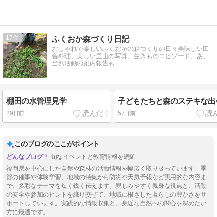
17
ふくおか森づくり日記
おしゃれで楽しいふくおかの森づくりの日々美味しい田
舎料理、美しい里山の写真、生きものエピソード、あ、
当然活動の案内報告も
棚田の水管理見学
子どもたちと森のステキな出
29日前
57日前
このブログのここがポイント
旬なイベントと教育情報を網羅
福岡県を中心にした自然や森林の活動情報を幅広く取り扱っています。季
節の催事や体験学習、地域の特集から防災や天気予報など実用的な内容ま
で、多彩なテーマを短く鋭く伝えます。親しみやすく親身な視点と、活動
の安全や参加のヒントを織り交ぜて、地域に根ざした暮らしの豊かさをサ
ポートしています。実践的な情報収集と、身近な自然への関心を深めたい
方に最適です。