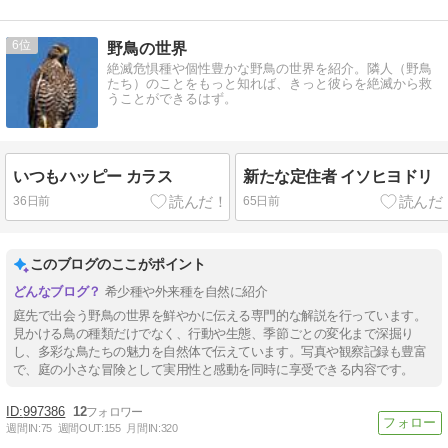
6
野鳥の世界
絶滅危惧種や個性豊かな野鳥の世界を紹介。隣人（野鳥
たち）のことをもっと知れば、きっと彼らを絶滅から救
うことができるはず。
いつもハッピー カラス
新たな定住者 イソヒヨドリ
36日前
65日前
このブログのここがポイント
希少種や外来種を自然に紹介
庭先で出会う野鳥の世界を鮮やかに伝える専門的な解説を行っています。
見かける鳥の種類だけでなく、行動や生態、季節ごとの変化まで深掘り
し、多彩な鳥たちの魅力を自然体で伝えています。写真や観察記録も豊富
で、庭の小さな冒険として実用性と感動を同時に享受できる内容です。
997386
12
週間IN:
75
週間OUT:
155
月間IN:
320