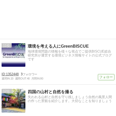
11
環境を考える人にGreenBISCUE
地球環境問題の情報を様々な視点でご提供BISCUE総合
研究所が運営する環境ビジネス情報サイトの公式ブログ
です
1352448
3
週間IN:
20
週間OUT:
40
月間IN:
80
12
四国の山村と自然を撮る
失われる山村と自然を守り残しましょう自然の風景人間
の作った景観を紹介します。大切なことを知りましょう