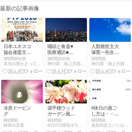
最新の記事画像
日本ユネスコ
咽頭と食道♥
人類救世主大
協会連盟主
医療通訳♣食
塚寛一先生♣
催！出会いと
道は英語
杉並公会堂で
2時間50分前
3時間20分前
5時間前
本当の豊かさって何だろう - エコと生きる
神の国・地上天国の実現を目指して！
神の国・地上天国の実現を目指して！
対話から、平
で esophagus ／
のご講演如是
和への一歩を
医学用語：
我聞♥
形にする
pharynx♥
「PYP2026」
参加者募集
冷房ドーピン
源平桃ウッド
#休日の過ご
グ
ガーデン風に
し方は・・暑
🌸・・・思い
すぎる夏、酷
5時間前
6時間前
6時間前
雑草の言葉
KYOTO環境ボランティアいげのやま
臭気判定士／におい刑事のにおい１１０番
出の双子桃の
暑なので、と
花＆🍃バジル
にかく無理せ