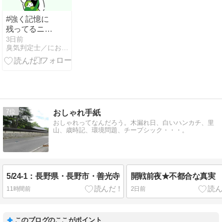
#強く記憶に
残ってるニュ
ース・・リモ
3日前
臭気判定士／におい刑事のにおい１１０番
ート勤務・在
宅勤務の完全
撤廃とそれの
撤回とかいろ
いろ
7
おしゃれ手紙
おしゃれってなんだろう。木漏れ日、白いハンカチ、里
山、歳時記、環境問題、チープシック・・・。
5/24-1：長野県・長野市・善光寺
開戦前夜★不都合な真実
11時間前
2日前
このブログのここがポイント