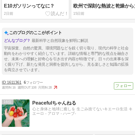
E10ガソリンってなに？
2日前
15日前
このブログのここがポイント
最新科学と自然現象を鮮明に解説
宇宙探査、自然の驚異、環境問題などを鋭く切り取り、現代の科学と社会
動向をわかりやすく紹介しています。詳細な情報と専門的な視点を融合さ
せ、未来への理解と好奇心を引き出す内容が特徴です。日々の出来事を深
く掘り下げ、新たな発見と洞察を提供しながら、見る楽しさと知識の拡張
を両立させています。
1611361
6
週間IN:
16
週間OUT:
108
月間IN:
28
16
Peacefulちゃんねる
心と身体と地球に癒しを 生ごみ捨てないキエーロ生活 キ
エーロ - アロマ - ハーブ-