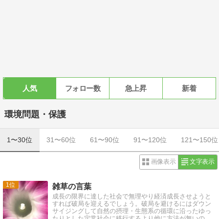
人気
フォロー数
急上昇
新着
環境問題・保護
1〜30位
31〜60位
61〜90位
91〜120位
121〜150位
画像表示
文字表示
1
雑草の言葉
成長の限界に達した社会で無理やり経済成長させようと
すれば破局を迎えるでしょう。破局を避けるにはダウン
サイジングして自然の摂理・生態系の循環に沿ったゆっ
たりとした定常社会に移行するより他に方法が無いので