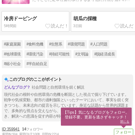
は？
冷房ドーピング
胡瓜の採種
5時間前
3日前
#家庭菜園
#食料危機
#生態系
#環境問題
#人口問題
#地球環境
#環境汚染
#持続可能性
#文明論
#脱経済成長
#縮小社会
#半自給自足
このブログのここがポイント
社会問題と自然環境を鋭く解説
現代社会の根幹や自然環境の危機を断固とした視点で掘り下げています。
戦争や気候変動、都市の過剰舗装といったテーマにおいて、事実を鋭く突
きつつも、未来志向の提言を示しています。身近な話題から世界的課題ま
で、多角的な視点を交えながら、ただ伝えるだけではなく問題の核心を突
【Tips】気になるブログをフォロー。

き、解決への意識を促す内容が特徴です。
登録不要。更新を逃さずキャッチ！
閉じる
359941
14
週間IN:
504
週間OUT:
1008
月間IN:
2214