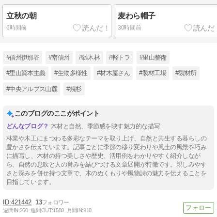
立秋の朝
麦わら帽子
6時間前
30時間前
#信州伊那谷
#南信州
#雑木林
#軽トラ
#里山整備
#里山資本主義
#生物多様性
#材木屋さん
#製材工場
#製材所
#中央アルプス山麓
#焼杉
このブログのここがポイント
木材と自然、季節感を映す魅力的な描写
林業や木工にまつわる多彩なテーマを取り上げ、自然と共生する暮らしの
豊かさを伝えています。記事ごとに季節の移り変わりや風土の風景を巧み
に描写し、木材の持つ美しさや歴史、活用例をわかりやすく紹介しなが
ら、自然の息吹と人の営みを結びつける文章展開が特徴です。親しみやす
さと深みを併せ持つ文章で、木のぬくもりや風物詩の魅力を伝えることを
目指しています。
421442
13
週間IN:
260
週間OUT:
1580
月間IN:
910