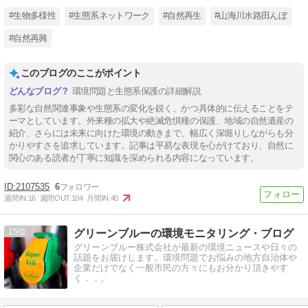
#生物多様性
#生態系ネットワーク
#自然再生
#山海川水路田んぼ
#自然再興
このブログのここがポイント
環境問題と生態系保護の詳細解説
多彩な自然関連事象や生態系の変化を鋭く、かつ具体的に伝えることをテ
ーマとしています。外来種の拡大や絶滅危惧種の保護、地域の自然遺産の
紹介、さらには未来に向けた環境の動きまで、幅広く深堀りしながらも分
かりやすさを追求しています。記事は平易な表現を心がけており、自然に
関心のある読者が丁寧に知識を深められる内容になっています。
2107535
6
週間IN:
16
週間OUT:
104
月間IN:
40
15
グリーンブルーの環境モニタリング・ブログ
グリーンブルー株式会社が最新の環境ニュースや日々の
話題をお届けします。環境問題でお悩みの地方自治体や
企業だけでなく一般市民の方々にもお分かり頂きやす
く．．。