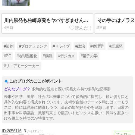
川内原発も柏崎原発もヤバすぎませんか?
4日前
5日前
#節約
#プログラミング
#ドライブ
#政治
#物理学
#反原発
#PC
#地球温暖化
#病気
#デジカメ
#量子力学
#リニアモーターカー
このブログのここがポイント
多角的な視点と深い洞察力を持つ多彩な記事群
未来や科学、風景、社会の出来事について多角的に探究し、鋭い切り口と
具体的な内容で構成されています。技術や自然のテーマを時にはユーモラ
スに、時には詳細に解説しつつ、読者の知的好奇心を刺激します。日常の
出来事や科学議論、風景写真まで幅広いトピックスを扱い、興味を惹きつ
ける視点を持つのが特徴です。
2056116
3