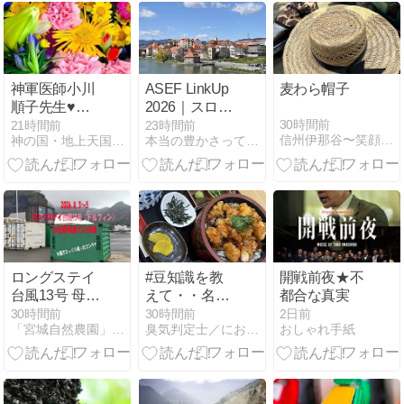
の夢告の有効
性は？ (親鸞
とユダヤ.キリ
スト)
神軍医師小川
ASEF LinkUp
麦わら帽子
順子先生♥龍
2026｜スロベ
神を降ろして
ニア渡航費・
30時間前
21時間前
23時間前
信州伊那谷〜笑顔あふれる家づくり〜
神の国・地上天国の実現を目指して！
本当の豊かさって何だろう - エコと生きる
病を治す♥
宿泊費支給、
文化・芸術関
係者募集
ロングステイ
#豆知識を教
開戦前夜★不
台風13号 母島
えて・・名古
都合な真実
での爪痕
屋といえばひ
30時間前
30時間前
2日前
「宮城自然農園」ブログ −GIAN&#039;S ORGA…
臭気判定士／におい刑事のにおい１１０番
おしゃれ手紙
つまぶし、だ
けど、うなぎ
だけじゃな
い！？海老の
も絶品