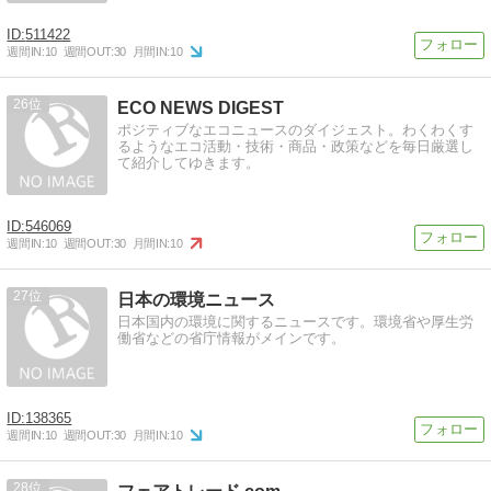
511422
週間IN:
10
週間OUT:
30
月間IN:
10
26
ECO NEWS DIGEST
ポジティブなエコニュースのダイジェスト。わくわくす
るようなエコ活動・技術・商品・政策などを毎日厳選し
て紹介してゆきます。
546069
週間IN:
10
週間OUT:
30
月間IN:
10
27
日本の環境ニュース
日本国内の環境に関するニュースです。環境省や厚生労
働省などの省庁情報がメインです。
138365
週間IN:
10
週間OUT:
30
月間IN:
10
28