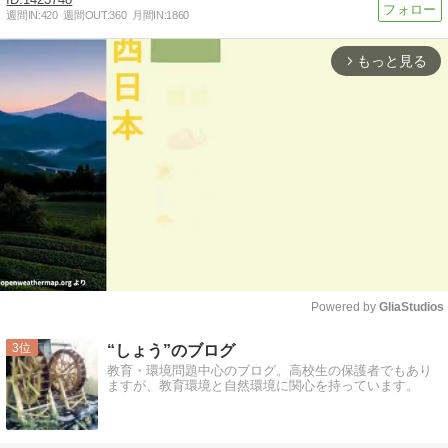
週間IN:
420
週間OUT:
360
月間IN:
1860
もっと見る
arrow_forward_ios
Powered by 
GliaStudios
Mute
3
“しょう”のブログ
教育・環境問題中心のブログ。高校生の保護者でもあり
ますが、教育環境と自然環境に関心を持っています。