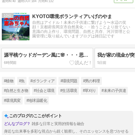
週間IN:
40
週間OUT:
184
月間IN:
132
10
KYOTO環境ボランティアいげのやま
自然はアイドル！未来の子供達に繋げよう〜水辺の笑
顔！京都府長岡京市自然美化・・拾うことより捨てない
意識の向上作り、環境問題、自然と共存、河川管理と公
園管理に取り組んでいますブログは雑日記です
源平桃ウッドガーデン風に🌸・・・思い出の双子桃の花＆🍃バジル炒飯＆慰労金
6時間前
5日前
#植物
#魚
#ボランティア
#環境問題
#男の料理
#自然と生き物
#社会と環境
#生活環境
#草刈り
#未来の子供達
#環境異変
#地球温暖化
このブログのここがポイント
雑多な日常と実用的情報を融合
身近な出来事を多彩な視点から鋭く観察し、そのエッセンスを息づかせる