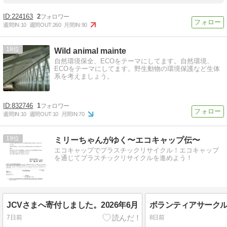
224163
2
週間IN:
10
週間OUT:
260
月間IN:
90
18
Wild animal mainte
自然環境保全、ECOをテーマにしてます。自然環境、
ECOをテーマにしてます。野生動物の環境保護など生体
系を考えましょう。
832746
1
週間IN:
10
週間OUT:
10
月間IN:
70
19
ミリーちゃんがゆく〜エコキャップ伝〜
エコキャップでプラスチックリサイクル！エコキャップ
を通じてプラスチックリサイクルを進めよう！
JCVさまへ寄付しました。2026年6月
7日前
8日前