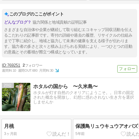
このブログのここがポイント
協力関係と地域貢献の証明記事
さまざまな自治体や企業が継続して取り組むエコキャップ回収活動を伝え
るこだわりの記事群です。寄付の詳細や過去の履歴、リサイクルの仕組み
まで丁寧に紹介し、地域と協力して未来の健康を支える様子が伝わりま
す。協力者の多さと次々と積み上げられる実績により、一つひとつの活動
の意義とその蓄積が際立つ構成となっています。
769251
2
週間IN:
10
週間OUT:
680
月間IN:
30
20
ホタルの国から 〜久米島〜
ホタルが灯す自然のクオリアにようこそ。。日常の固定
された概念を開放し、幻想に惑わされない生き方を選択
しませんか
月桃
保護鳥リュウキュウアオバズ
3ヶ月前
5年前