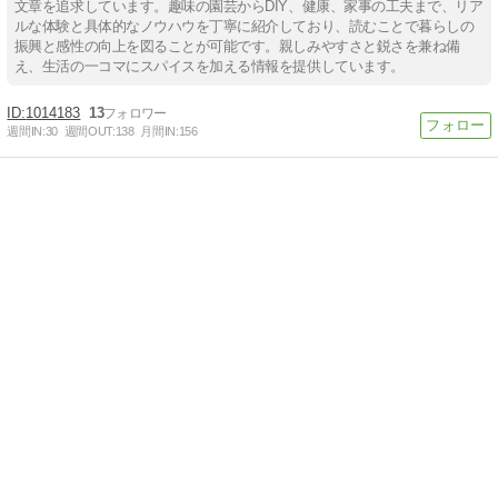
文章を追求しています。趣味の園芸からDIY、健康、家事の工夫まで、リア
ルな体験と具体的なノウハウを丁寧に紹介しており、読むことで暮らしの
振興と感性の向上を図ることが可能です。親しみやすさと鋭さを兼ね備
え、生活の一コマにスパイスを加える情報を提供しています。
1014183
13
週間IN:
30
週間OUT:
138
月間IN:
156