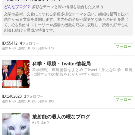
多彩なテーマと深い情感を融合した文章力
文学や芸術、文化にまつわる多種多様なテーマを扱い、繊細な描写と鋭い
感性が光る文章を展開します。国内外の名所や歴史的な舞台の紹介を通じ
て、心を動かすストーリーや感情の機微を巧みに表現し、読者の好奇心を
刺激し続ける構成が特徴です。
55472
4
週間IN:
60
週間OUT:
700
月間IN:
170
8
科学・環境・Twitter情報局
科学情報・環境情報をまとめてTweet！身近な科学・環境
に関する旬の情報をわかりやすく発信！
1402623
1
週間IN:
50
週間OUT:
180
月間IN:
190
9
放射能の暇人の暇なブログ
6+3+4=？