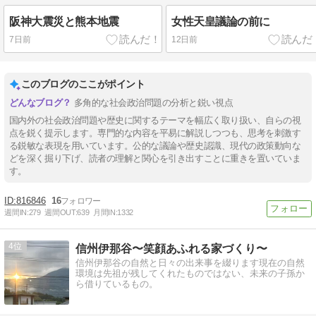
阪神大震災と熊本地震
女性天皇議論の前に
7日前
12日前
このブログのここがポイント
多角的な社会政治問題の分析と鋭い視点
国内外の社会政治問題や歴史に関するテーマを幅広く取り扱い、自らの視
点を鋭く提示します。専門的な内容を平易に解説しつつも、思考を刺激す
る鋭敏な表現を用いています。公的な議論や歴史認識、現代の政策動向な
どを深く掘り下げ、読者の理解と関心を引き出すことに重きを置いていま
す。
816846
16
週間IN:
279
週間OUT:
639
月間IN:
1332
4
信州伊那谷〜笑顔あふれる家づくり〜
信州伊那谷の自然と日々の出来事を綴ります現在の自然
環境は先祖が残してくれたものではない、未来の子孫か
ら借りているもの。