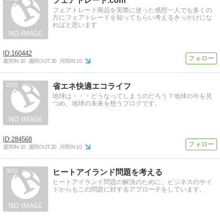
フェアトレード.com
フェアトレード商品を実際に使った感想一人でも多くの
方にフェアトレードを知ってもらい考えるきっかけにな
ればと思います
160442
週間IN:
10
週間OUT:
30
月間IN:
10
29
省エネ快適エコライフ
地球は・・・どうなってしまうのだろう？地球の今を見
つめ、地球の未来を想うブログです。
284568
週間IN:
10
週間OUT:
20
月間IN:
10
30
ヒートアイランド問題を考える
ヒートアイランド問題の解決のために。ビジネスのサイ
ドからもこの問題に対するアプローチをしています。