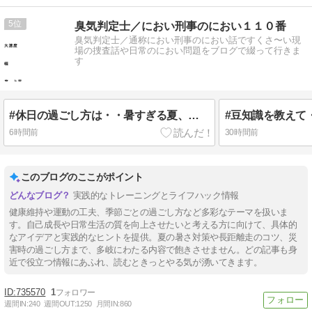
5
臭気判定士／におい刑事のにおい１１０番
臭気判定士／通称におい刑事のにおい話ですくさ〜い現
場の捜査話や日常のにおい問題をブログで綴って行きま
す
#休日の過ごし方は・・暑すぎる夏、酷暑なので、とにかく無理せず、継続だけはしていくこと
6時間前
30時間前
このブログのここがポイント
実践的なトレーニングとライフハック情報
健康維持や運動の工夫、季節ごとの過ごし方など多彩なテーマを扱いま
す。自己成長や日常生活の質を向上させたいと考える方に向けて、具体的
なアイデアと実践的なヒントを提供。夏の暑さ対策や長距離走のコツ、災
害時の過ごし方まで、多岐にわたる内容で飽きさせません。どの記事も身
近で役立つ情報にあふれ、読むときっとやる気が湧いてきます。
735570
1
週間IN:
240
週間OUT:
1250
月間IN:
860