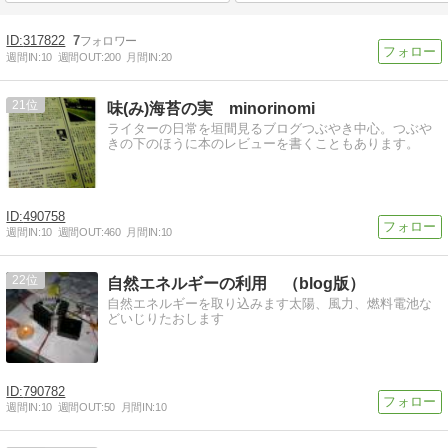
317822
7
週間IN:
10
週間OUT:
200
月間IN:
20
21
味(み)海苔の実 minorinomi
ライターの日常を垣間見るブログつぶやき中心。つぶや
きの下のほうに本のレビューを書くこともあります。
490758
週間IN:
10
週間OUT:
460
月間IN:
10
22
自然エネルギーの利用 （blog版）
自然エネルギーを取り込みます太陽、風力、燃料電池な
どいじりたおします
790782
週間IN:
10
週間OUT:
50
月間IN:
10