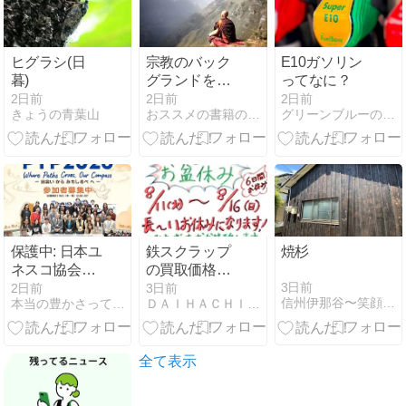
ヒグラシ(日
宗教のバック
E10ガソリン
暮)
グランドを幅
ってなに？
広く、奥深く
2日前
2日前
2日前
きょうの青葉山
おススメの書籍の紹介！
グリーンブルーの環境モニタリング・ブログ
探っていくと
意外なる事実
が隠されてい
ることを知る
ことができ
る？それを知
る喜びを知っ
たら1つの宗
保護中: 日本ユ
鉄スクラップ
焼杉
教に拘泥する
ネスコ協会連
の買取価格が
ことはできな
盟主催！出会
また下がりま
3日前
2日前
3日前
い？ (親鸞と
信州伊那谷〜笑顔あふれる家づくり〜
本当の豊かさって何だろう - エコと生きる
ＤＡＩＨＡＣＨＩのブログ
いと対話か
した
ユダヤ.キリス
ら、平和への
ト)
一歩を形にす
る
全て表示
「PYP2026」
参加者募集