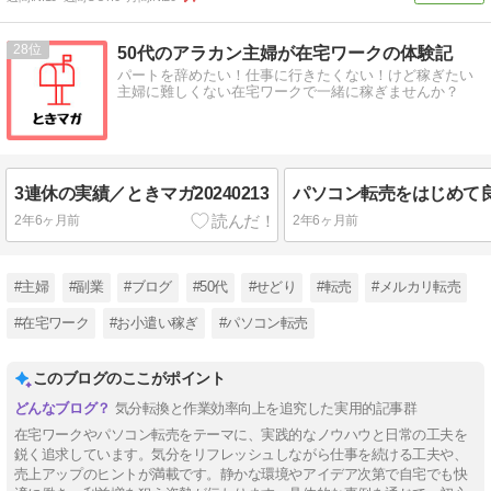
28
50代のアラカン主婦が在宅ワークの体験記
パートを辞めたい！仕事に行きたくない！けど稼ぎたい
主婦に難しくない在宅ワークで一緒に稼ぎませんか？
3連休の実績／ときマガ20240213
2年6ヶ月前
2年6ヶ月前
#主婦
#副業
#ブログ
#50代
#せどり
#転売
#メルカリ転売
#在宅ワーク
#お小遣い稼ぎ
#パソコン転売
このブログのここがポイント
気分転換と作業効率向上を追究した実用的記事群
在宅ワークやパソコン転売をテーマに、実践的なノウハウと日常の工夫を
鋭く追求しています。気分をリフレッシュしながら仕事を続ける工夫や、
売上アップのヒントが満載です。静かな環境やアイデア次第で自宅でも快