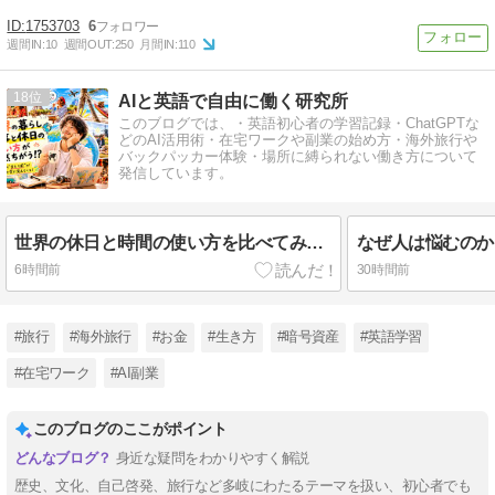
1753703
6
週間IN:
10
週間OUT:
250
月間IN:
110
18
AIと英語で自由に働く研究所
このブログでは、・英語初心者の学習記録・ChatGPTな
どのAI活用術・在宅ワークや副業の始め方・海外旅行や
バックパッカー体験・場所に縛られない働き方について
発信しています。
世界の休日と時間の使い方を比べてみたら、人生観がちょっと変わった
6時間前
30時間前
#旅行
#海外旅行
#お金
#生き方
#暗号資産
#英語学習
#在宅ワーク
#AI副業
このブログのここがポイント
身近な疑問をわかりやすく解説
歴史、文化、自己啓発、旅行など多岐にわたるテーマを扱い、初心者でも