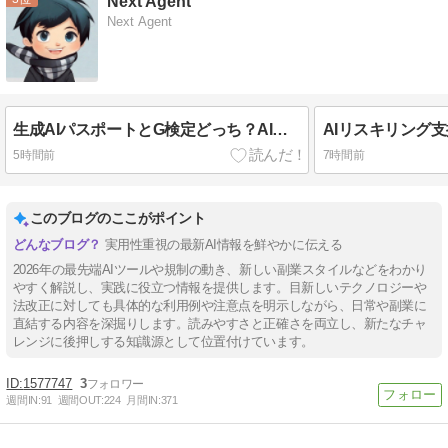
Next Agent
Next Agent
生成AIパスポートとG検定どっち？AI副業前の選び方を整理
5時間前
7時間前
このブログのここがポイント
実用性重視の最新AI情報を鮮やかに伝える
2026年の最先端AIツールや規制の動き、新しい副業スタイルなどをわかり
やすく解説し、実践に役立つ情報を提供します。目新しいテクノロジーや
法改正に対しても具体的な利用例や注意点を明示しながら、日常や副業に
直結する内容を深掘りします。読みやすさと正確さを両立し、新たなチャ
レンジに後押しする知識源として位置付けています。
1577747
3
週間IN:
91
週間OUT:
224
月間IN:
371