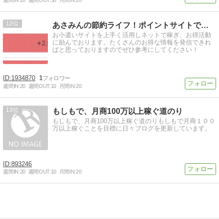
12
あさみんの節約ライフ！ポイントサイトで稼ぐお得大好き生活
お小遣いサイトを上手く活用しネットで稼ぎ、お得活動
に励んでおります。たくさんのお得な情報を発信できれ
ばと思っておりますのでぜひ参考にしてください！
1934870
1
週間IN:
20
週間OUT:
10
月間IN:
20
13
もしもで、月商100万以上稼ぐ道のり
もしもで、月商100万以上稼ぐ道のりもしもで月商１００
万以上稼ぐことを目標に日々ブログを更新しています。
893246
週間IN:
20
週間OUT:
10
月間IN:
20