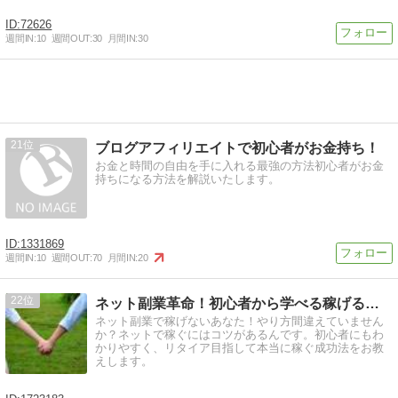
72626
週間IN:
10
週間OUT:
30
月間IN:
30
21
ブログアフィリエイトで初心者がお金持ち！
お金と時間の自由を手に入れる最強の方法初心者がお金
持ちになる方法を解説いたします。
1331869
週間IN:
10
週間OUT:
70
月間IN:
20
22
ネット副業革命！初心者から学べる稼げる在宅ビジネス成功法
ネット副業で稼げないあなた！やり方間違えていません
か？ネットで稼ぐにはコツがあるんです。初心者にもわ
かりやすく、リタイア目指して本当に稼ぐ成功法をお教
えします。