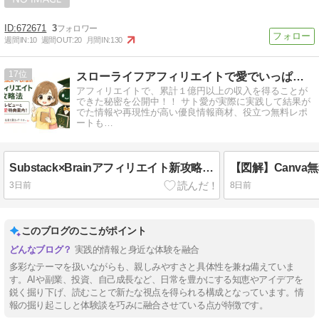
672671
3
週間IN:
10
週間OUT:
20
月間IN:
130
17
スローライフアフィリエイトで愛でいっぱいのお金持ちになる方法
アフィリエイトで、累計１億円以上の収入を得ることが
できた秘密を公開中！！ サト愛が実際に実践して結果が
でた情報や再現性が高い優良情報商材、役立つ無料レポ
ートも…
Substack×Brainアフィリエイト新攻略法の体験レビューとサト愛特典案内！
3日前
8日前
このブログのここがポイント
実践的情報と身近な体験を融合
多彩なテーマを扱いながらも、親しみやすさと具体性を兼ね備えていま
す。AIや副業、投資、自己成長など、日常を豊かにする知恵やアイデアを
鋭く掘り下げ、読むことで新たな視点を得られる構成となっています。情
報の掘り起こしと体験談を巧みに融合させている点が特徴です。