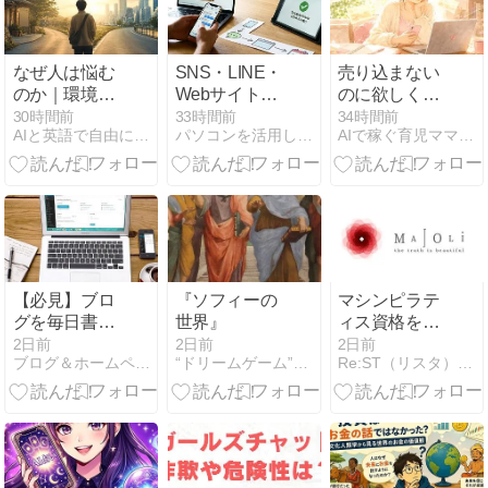
なぜ人は悩む
SNS・LINE・
売り込まない
のか｜環境が
Webサイトを
のに欲しくな
変わると心が
使った予約導
る、魅惑の文
30時間前
33時間前
34時間前
AIと英語で自由に働く研究所
パソコンを活用して生計を立てている情報をシェア＠よぴ
AIで稼ぐ育児ママの在宅起業術
疲れるのは、
線の作り方｜
章術
弱いからじゃ
入口から予約
ない
完了まで整理
する
【必見】ブロ
『ソフィーの
マシンピラテ
グを毎日書い
世界』
ィス資格をオ
たのにアクセ
ンラインで取
2日前
2日前
2日前
ブログ＆ホームページ活用術
“ドリームゲーム”事業化パートナーを求む
Re:ST（リスタ）：大人の学び直し＆50代からの独立起業
スゼロ？原因
得｜MAJOLIの
4つと今すぐ
料金と講座内
できる解決ア
容を検証
イデア
【2026】