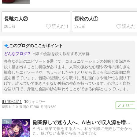
長靴の人②
長靴の人①
28日前
59日前
このブログのここがポイント
日常の会話を鋭く観察する文章群
多彩な会話のエピソードを通じて、コミュニケーションの妙味と奥深さを
鋭く描き出すことに特徴があります。人間の微妙な心理や表情の揺らぎを
観察したエピソードや、ちょっとしたやりとりから見える会話の裏側に焦
点を当てています。普段の些細なやり取りに潜む面白さや意外性を掘り下
げて、読んでいて飽きさせない独特の視点を持っています。心地よく自然
な語り口で、身近な会話の妙を味わうことができる内容となっています。
1964411
10
週間IN:
210
週間OUT:
290
月間IN:
830
2
副業探しで迷う人へ、AI占いで収入源を増やす最新活用法
AI占い副業で損をする人へ。私が実際に失敗して分かっ
た、稼げない市場から抜け出す方法