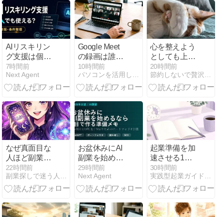
とは…⁉
AIリスキリン
Google Meet
心を整えよう
グ支援は個人
の録画は誰が
としても上手
でも使える？
できる？保存
くできない。
7時間前
10時間前
20時間前
Next Agent
パソコンを活用して生計を立てている情報をシェア＠よぴ
節約しないで贅沢するために！
2026年版で条
先や注意点を
そんなとき
件と学び方を
解説
は……
整理
なぜ真面目な
お盆休みにAI
起業準備を加
人ほど副業の
副業を始める
速させる1日
AI占いで稼げ
なら？7日で
10分の使い方
22時間前
29時間前
30時間前
副業探しで迷う人へ、AI占いで収入源を増やす最新活用法
Next Agent
実践型起業ガイド - 1から始める起業
ないのか私が
作るポートフ
遠回りして気
ォリオ準備メ
づいた競争不
モ
要の市場