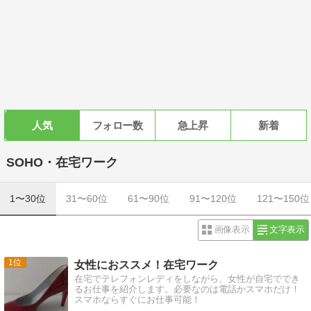
人気
フォロー数
急上昇
新着
SOHO・在宅ワーク
1〜30位
31〜60位
61〜90位
91〜120位
121〜150位
画像表示
文字表示
1
女性におススメ！在宅ワーク
在宅でテレフォンレディをしながら、女性が自宅ででき
るお仕事を紹介します。必要なのは電話かスマホだけ！
スマホならすぐにお仕事可能！