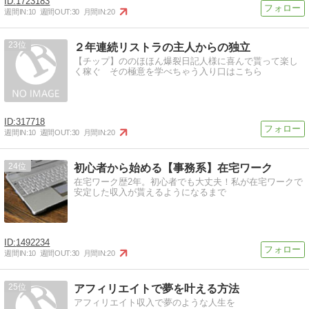
1723183
週間IN:
10
週間OUT:
30
月間IN:
20
23
２年連続リストラの主人からの独立
【チップ】ののほほん爆裂日記人様に喜んで貰って楽し
く稼ぐ その極意を学べちゃう入り口はこちら
317718
週間IN:
10
週間OUT:
30
月間IN:
20
24
初心者から始める【事務系】在宅ワーク
在宅ワーク歴2年。初心者でも大丈夫！私が在宅ワークで
安定した収入が貰えるようになるまで
1492234
週間IN:
10
週間OUT:
30
月間IN:
20
25
アフィリエイトで夢を叶える方法
アフィリエイト収入で夢のような人生を