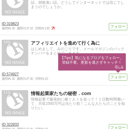
話、胡散臭い話。どうしてインターネットでは信じてし
まうのでしょうか。
319823
週間IN:
20
週間OUT:
10
月間IN:
130
10
アフィリエイトを進めて行く為に
はじめまして。みのごりです。メールマガジンのバック
ナンバーをまとめていきます。
【Tips】気になるブログをフォロー。

登録不要。更新を逃さずキャッチ！
閉じる
574927
週間IN:
20
週間OUT:
30
月間IN:
20
11
情報起業家たちの秘密．com
情報起業で爆発的に稼ぐ人々を追って！１日数時間働い
て、月収1000万円は当たり前！こんな人たちのことを知
りたい。
322833
週間IN:
20
週間OUT:
30
月間IN:
20