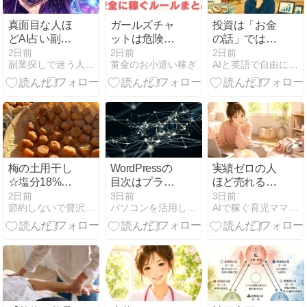
真面目な人ほ
ガールズチャ
投資は「お金
どAI占い副業
ットは危険な
の話」ではな
で失敗する根
詐欺サイト？
かった？文化
2日前
2日前
2日前
副業探しで迷う人へ、AI占いで収入源を増やす最新活用法
黄金のお小遣い稼ぎ
AIと英語で自由に働く研究所
本原因とレッ
身バレの不安
人類学から見
ドオーシャン
や安全な稼ぎ
る世界のお金
から抜け出す
方・ルールを
の価値観
市場選択の極
解説
意
梅の土用干し
WordPressの
実績ゼロの人
☆塩分18%の
目次はプラグ
ほど売れる
梅 2キロを干
インで入れ
noteを書ける
2日前
3日前
3日前
節約しないで贅沢するために！
パソコンを活用して生計を立てている情報をシェア＠よぴ
AIで稼ぐ育児ママの在宅起業術
して、紫蘇漬
る？3つの方
禁断法
けにしまし
法と選び方
た。（梅仕事
2026）