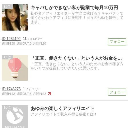
14
キャバしかできない私が副業で毎月10万円
初心者アフィリエイターが本当に稼げる？キャバクラで
働くかたわらアフィリに挑戦中！日々の活動を報告して
ます。
1264192
11
週間IN:
20
週間OUT:
0
月間IN:
20
15
「正直、働きたくない」という人がお金を稼ぐ方法
「正直、働きたくない」という人のためのお金の稼ぎ方
をいくつか提案していきたいと思います。
1746275
1
週間IN:
12
週間OUT:
3
月間IN:
42
16
あゆみの楽しくアフィリエイト
アフィリエイトで収入を得る秘密とは！