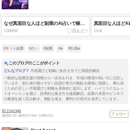
なぜ真面目な人ほど副業のAI占いで稼げないのか私が遠回りして気づいた競争不要の市場
22時間前
2日前
#ネット副業
#占い
#副業
#ai
#生成ai
このブログのここがポイント
市場選びと戦略に焦点を当てた実践的解説
一般的な副業支援の情報から一歩先を行き、市場の構造や戦い方に注目し
ています。初心者が陥りやすい誤認や努力の無駄を痛快に指摘し、勝ち抜
くための正しい市場選びと戦略を具体的に提示します。ハイリスクなレッ
ドオーシャンを避け、効率的な稼ぎ方を徹底解説。副業の本質やビジネス
の裏側を鋭く読み解き、無駄を省き、勝利の方程式を追求しています。
2141340
週間IN:
135
週間OUT:
360
月間IN:
513
3