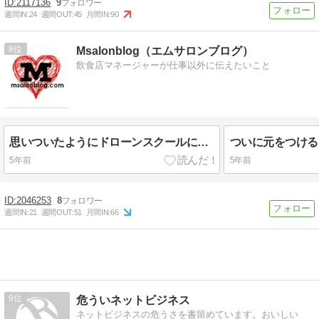
2117136
9
週間IN:
24
週間OUT:
45
月間IN:
90
8
Msalonblog（エムサロンブログ）
飲食店マネージャーが仕事以外に伝えたいこと
思いついたようにドローンスクールに行った
ついに元をつける
5年前
5年前
2046253
8
週間IN:
21
週間OUT:
51
月間IN:
66
9
危ういネットビジネス
ネットビジネスの危うさを書留めています。おいしい