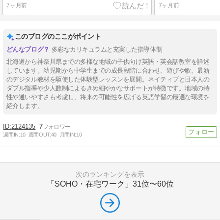
7ヶ月前
7ヶ月前
このブログのここがポイント
多彩なカリキュラムと充実した指導体制
北海道から神奈川県までの多様な地域の子供向け英語・英会話教室を詳述
しています。幼児期から中学生までの成長段階に合わせ、遊びや歌、最新
のデジタル教材を駆使した体験型レッスンを展開。ネイティブと日本人の
ダブル指導や少人数制によるきめ細やかなサポートが特徴です。地域の特
性や通いやすさも考慮し、将来の可能性を広げる英語学習の最適な環境を
紹介します。
2124135
7
週間IN:
10
週間OUT:
40
月間IN:
10
次のランキングを表示
「SOHO・在宅ワーク」
31位〜60位