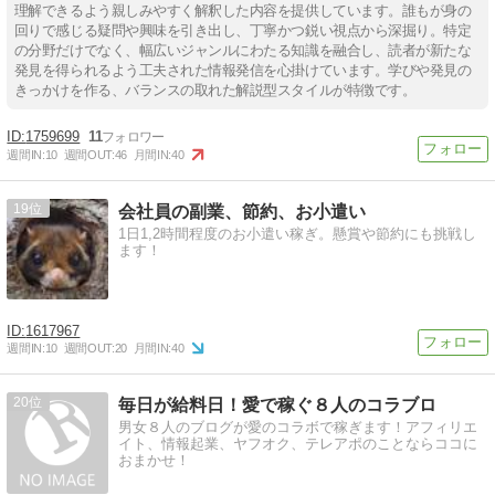
理解できるよう親しみやすく解釈した内容を提供しています。誰もが身の
回りで感じる疑問や興味を引き出し、丁寧かつ鋭い視点から深掘り。特定
の分野だけでなく、幅広いジャンルにわたる知識を融合し、読者が新たな
発見を得られるよう工夫された情報発信を心掛けています。学びや発見の
きっかけを作る、バランスの取れた解説型スタイルが特徴です。
1759699
11
週間IN:
10
週間OUT:
46
月間IN:
40
19
会社員の副業、節約、お小遣い
1日1,2時間程度のお小遣い稼ぎ。懸賞や節約にも挑戦し
ます！
1617967
週間IN:
10
週間OUT:
20
月間IN:
40
20
毎日が給料日！愛で稼ぐ８人のコラブロ
男女８人のブログが愛のコラボで稼ぎます！アフィリエ
イト、情報起業、ヤフオク、テレアポのことならココに
おまかせ！