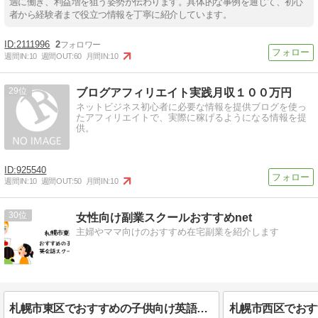
適に働き、利益増を狙う姿勢が伝わります。具体的な事例を通じて、初心
者から経験者まで役立つ情報を丁寧に紹介しています。
2111996
2
週間IN:
10
週間OUT:
60
月間IN:
10
29
ブログアフィリエイト実践月収１００万円
ネットビジネス初心者に必要な情報を提供ブログを使っ
たアフィリエイトで、実際に稼げるようになる情報を提
供。
925540
週間IN:
10
週間OUT:
50
月間IN:
10
30
女性向け副業スクールおすすめnet
主婦やママ向けのおすすめ在宅副業を紹介します
札幌市東区でおすすめの子供向け英語・英会話教室10選【ベビー/幼児/小学生/中学生】