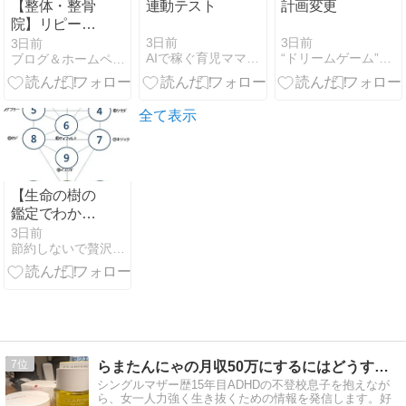
【整体・整骨
連動テスト
計画変更
院】リピート
率が上がるホ
3日前
3日前
3日前
AIで稼ぐ育児ママの在宅起業術
“ドリームゲーム”事業化パートナーを求む
ブログ＆ホームページ活用術
ームページの
作り方！初回
荒らしを防ぎ
継続通院され
全て表示
る4大要素
【生命の樹の
鑑定でわかる
こと】シリー
3日前
節約しないで贅沢するために！
ズ10回目 ◆⑩
マルクト
◆（全12回）
7
らまたんにゃの月収50万にするにはどうするブログ
シングルマザー歴15年目ADHDの不登校息子を抱えなが
ら、女一人力強く生き抜くための情報を発信します。好