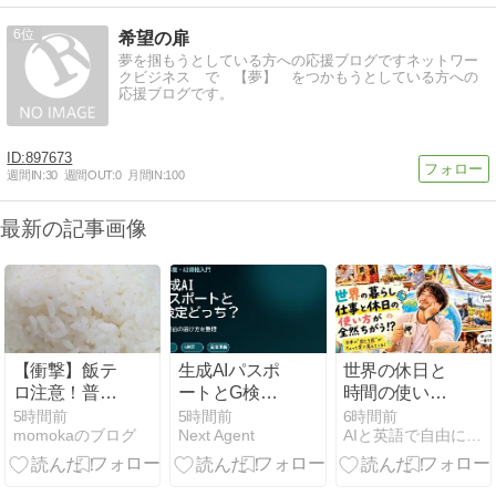
6
希望の扉
夢を掴もうとしている方への応援ブログですネットワー
クビジネス で 【夢】 をつかもうとしている方への
応援ブログです。
897673
週間IN:
30
週間OUT:
0
月間IN:
100
最新の記事画像
【衝撃】飯テ
生成AIパスポ
世界の休日と
ロ注意！普通
ートとG検定
時間の使い方
盛りが大盛り
どっち？AI副
を比べてみた
5時間前
5時間前
6時間前
momokaのブログ
Next Agent
AIと英語で自由に働く研究所
級!?早稲田の
業前の選び方
ら、人生観が
老舗定食屋の
を整理
ちょっと変わ
生姜焼き定食
った