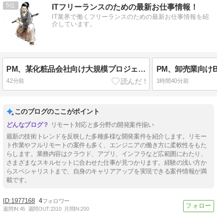
5
ITフリーランスのための最新お仕事情報！
IT業界で働くフリーランスのための最新お仕事情報を紹
介しています。
PM、某化粧品会社向け大規模プロジェクト案件
42分前
1時間40分前
このブログのここがポイント
リモート対応と多分野の開発案件揃い
最新の技術トレンドを反映した多種多様な開発案件を紹介します。リモー
ト作業やフルリモートの案件も多く、エンジニアの働き方に柔軟性をもた
らします。業務内容はクラウド、アプリ、インフラなど広範囲にわたり、
さまざまなスキルセットに合わせた仕事が見つかります。経験の浅い方か
らスペシャリストまで、自身のキャリアアップを実現できる案件情報が満
載です。
1977168
4
週間IN:
45
週間OUT:
2310
月間IN:
200