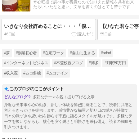
奇心旺盛で調べ事が得意なので知りえた情報を共有出来
たらいいたなと思い、文章を書くのはとても苦手ですが
全力で書いていきます！
いきなり会社辞めることに・・・「僕と付き合わないなら次の就職先を探すことになるね」
46日前
55日前
#夢
#副業初心者
#在宅ワーク
#自由に生きる
#adhd
#インターネットビジネス
#不登校親ブログ
#博多
#月収50万円
#収入源
#ムコ多糖
#ムコテイン
このブログのここがポイント
多彩なテーマを鋭く掘り下げる文章
身近な出来事や心の動き、新しい体験を鮮烈に綴ることで、読者に共感と
考えるきっかけを提供します。感情豊かな描写と切り口の鋭さが特徴で、
日々の気づきや思い出を飾らず率直に語るスタイルが魅力です。多様なテ
ーマを扱いながらも、核心を突く鋭さと明快さを兼ね備え、読者の興味を
引きつけます。