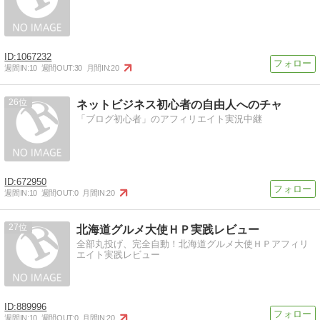
1067232
週間IN:
10
週間OUT:
30
月間IN:
20
26
ネットビジネス初心者の自由人へのチャ
「ブログ初心者」のアフィリエイト実況中継
672950
週間IN:
10
週間OUT:
0
月間IN:
20
27
北海道グルメ大使ＨＰ実践レビュー
全部丸投げ、完全自動！北海道グルメ大使ＨＰアフィリ
エイト実践レビュー
889996
週間IN:
10
週間OUT:
0
月間IN:
20