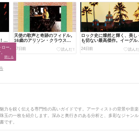
天使の歌声と奇跡のフィドル。
ロック史に燦然と輝く、美し
」！兄
16歳のアリソン・クラウスが
も切ない最高傑作。イーグル
強の
鳴らした奇跡のデビュー作
「ホテル・カリフォルニア」
ロー。

17日前
24日前
「Too Late To Cry」
す。
閉じる
告
魅力を鋭く伝える専門性の高いガイドです。アーティストの背景や音楽
珠玉の一枚を紹介します。深みと奥行きのある分析と、多彩なジャンル
書です。