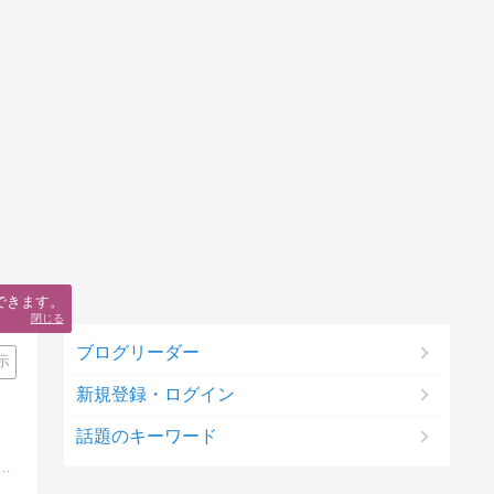
できます。
閉じる
ブログリーダー
示
新規登録・ログイン
話題のキーワード
える「夢中図書館」。ここはそのなかでも、音楽に関する「夢中」を集めた「音楽館」です。Welcome to the ’Music'…