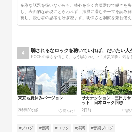
4ヶ月前
多彩な話題を扱いながらも、核心を突く言葉選びで鋭さを失
し、表面的な表現にとらわれず、深層に潜むテーマを読み解
視し、読む者の思考を研ぎ澄ます。明快さと洞察を兼ね備え
騙されるなロックを聴いていれば、だいたい人
4
ROCKの凄さを信じて、もう騙されない！原災関係に気を
東京も夏休みバージョン
サカナクション－三日月サ
ット｜日本ロック回想
2時間30分前
2日前
#ブログ
#音楽
#ロック
#洋楽
#音楽ブログ