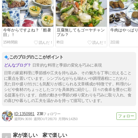
今年からですよね？「酷暑
豆腐無してもゴーヤチャン
牛肉はやっぱり
日」！
プル？
15時間前
昨日
2日前
このブログのここがポイント
日常的な料理と季節の変化を巧みに表現
日常の家庭料理に季節感や工夫を持ち込み、その魅力を丁寧に伝えること
に重点を置いています。シンプルながらも味わいや調理過程にこだわり、
見た目や盛り付けにも気配りが感じられる文章構成が特徴です。料理のレ
シピや食材のちょっとしたコツを具体的に紹介し、日々の食卓を豊かに彩
る提案を行います。自然の動きや季節の移り変わりを巧みに取り入れ、食
の喜びや暮らしの工夫を温かみを持って描写しています。
1350981
238
週間IN:
3030
週間OUT:
28170
月間IN:
14250
家が楽しい 家で楽しい
6