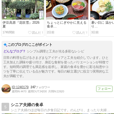
伊豆高原『花吹雪』2026
ちょっとにぎやかに見える
暑い日に 温か
夏
食卓…
り…
17時間前
2日前
3日前
このブログのここがポイント
シンプル調理と工夫が光る多彩なレシピ
日常の料理を広げるさまざまなアイディアと工夫を紹介しています。ひと
工夫加えた調味や盛り付け、身近な食材を使ったバリエーションが特徴で
す。短時間の調理でも満足感を追求し、家庭の食卓を豊かに彩る知恵やコ
ツを丁寧に伝えている点が魅力です。毎日の献立選びに役立つ実用的な工
夫が満載です。
1240179
247
週間IN:
4470
週間OUT:
34200
月間IN:
22620
シニア夫婦の食卓
5
シニア夫婦のほぼ毎日の夕食日記です。のんびり、まったり夫婦のおとぼけの毎日をつづります。