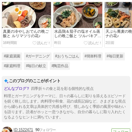
真夏の冷やしおでんの晩ご
水晶鶏＆茄子の塩オイル蒸
天ぷら蕎麦の晩
飯と ルリマツリの花♪
しの晩ご飯と ツルバキアの
ナの花♪
花♪
16時間前
昨日
2日前
#家庭菜園
#ガーデニング
#おうちごはん
#簡単料理
#毎日更新
#家庭料理
#毎日の献立
#陶芸作品
このブログのここがポイント
四季折々の食と花を彩る個性的な視点
料理とガーデニングをテーマに、日々の暮らしに彩りを添えるエピソード
を鋭く映し出します。肉料理や和食、花の成長記録など、さまざまな視点
から綴られる文章は具体的で共感を呼び、惜しみなく季節の風景や味わい
を語ります。読者がホッと一息つきながら、自分の暮らしに取り入れたく
なるようなヒントに満ちています。
1522471
90