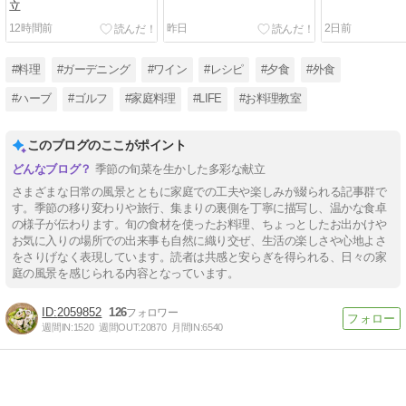
立
12時間前
昨日
2日前
#料理
#ガーデニング
#ワイン
#レシピ
#夕食
#外食
#ハーブ
#ゴルフ
#家庭料理
#LIFE
#お料理教室
このブログのここがポイント
季節の旬菜を生かした多彩な献立
さまざまな日常の風景とともに家庭での工夫や楽しみが綴られる記事群で
す。季節の移り変わりや旅行、集まりの裏側を丁寧に描写し、温かな食卓
の様子が伝わります。旬の食材を使ったお料理、ちょっとしたお出かけや
お気に入りの場所での出来事も自然に織り交ぜ、生活の楽しさや心地よさ
をさりげなく表現しています。読者は共感と安らぎを得られる、日々の家
庭の風景を感じられる内容となっています。
2059852
126
週間IN:
1520
週間OUT:
20870
月間IN:
6540