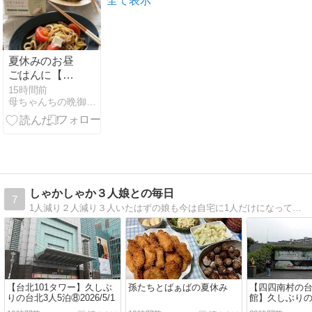
全て表示
夏休みのお昼
ごはんに【ト
マトの焼きう
15時間前
母ちゃんちの晩御飯とどたばた日記
どん ノンバタ
ーホワイトの
せ】と引き続
きコストコ祭
り中
しゃかしゃか３人娘との毎日
7
1人減り２人減り３人いたはずの娘も今は自宅に1人だけになってしまいました。気が付けばブログを始めて、もう１8年も経っていました。
【台北101タワー】久しぶ
孫たちとばぁばの夏休み
【四四南村の
りの台北3人5泊⑧2026/5/1
館】久しぶりの
⑦2026/5/1