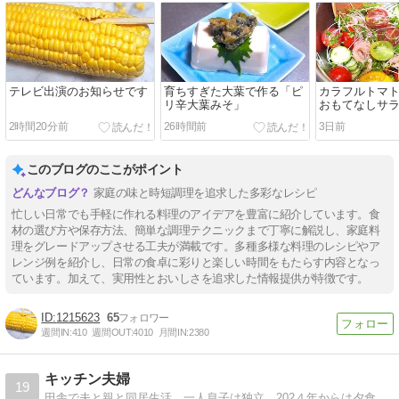
テレビ出演のお知らせです
育ちすぎた大葉で作る「ピ
カラフルトマ
リ辛大葉みそ」
おもてなしサ
2時間20分前
26時間前
3日前
このブログのここがポイント
家庭の味と時短調理を追求した多彩なレシピ
忙しい日常でも手軽に作れる料理のアイデアを豊富に紹介しています。食
材の選び方や保存方法、簡単な調理テクニックまで丁寧に解説し、家庭料
理をグレードアップさせる工夫が満載です。多種多様な料理のレシピやア
レンジ例を紹介し、日常の食卓に彩りと楽しい時間をもたらす内容となっ
ています。加えて、実用性とおいしさを追求した情報提供が特徴です。
1215623
65
週間IN:
410
週間OUT:
4010
月間IN:
2380
キッチン夫婦
19
田舎で夫と親と同居生活。一人息子は独立。202４年からは夕食よりも夫に作ったお弁当や夫が作った朝食が主になりました。