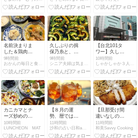
名前決まりま
久しぶりの揖
【台北101タ
した＆鶏肉と
保乃糸と、作
ワー】久しぶ
キャベツの中
り置きはゴー
りの台北3人5
9時間前
9時間前
10時間前
おかんの毎日と食事と猫
シニア夫婦は気ままに・・・
しゃかしゃか３人娘との毎日
華風炒め
ヤの酢醤油漬
泊⑧2026/5/1
けです！
カニカマとチ
【８月の運
【旦那受け間
ーズ炒めの夕
勢、暦では秋
違いなしの一
ご飯
になります
品】ミルフィ
10時間前
11時間前
11時間前
LUNCHEON MAT
沙和の占い日和and so on
和美Savvy Cooking
ね！後半、ど
ーユとんかつ
うなっていく