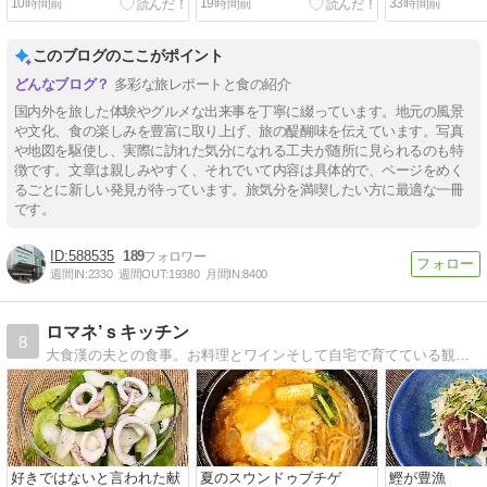
10時間前
19時間前
33時間前
このブログのここがポイント
多彩な旅レポートと食の紹介
国内外を旅した体験やグルメな出来事を丁寧に綴っています。地元の風景
や文化、食の楽しみを豊富に取り上げ、旅の醍醐味を伝えています。写真
や地図を駆使し、実際に訪れた気分になれる工夫が随所に見られるのも特
徴です。文章は親しみやすく、それでいて内容は具体的で、ページをめく
るごとに新しい発見が待っています。旅気分を満喫したい方に最適な一冊
です。
588535
189
週間IN:
2330
週間OUT:
19380
月間IN:
8400
ロマネ’ｓキッチン
8
大食漢の夫との食事。お料理とワインそして自宅で育てている観葉植物やハーブ。日記のつもりで書いてます。
好きではないと言われた献
夏のスウンドゥブチゲ
鰹が豊漁