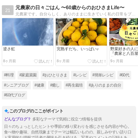
元農家の日々ごはん 〜60歳からのおひさまLife〜
21
元農家です。自分らしく、ありのままに生きていく私の日常をブログに書いていきたいと思います。記事内容は、料理、プランター栽培、再生栽培などなど。ぜひ一度見てくださいね！
逆さ虹
完熟すだち、いっぱい♪
野菜好きの人
『農家と八百屋
菜まるごと！
8ヶ月前
8ヶ月前
9ヶ月前
ピ』発売のお
#料理
#家庭菜園
#おひとりさま
#レシピ
#簡単レシピ
#60代
#シニアブログ
#健康
#癒し
#再生栽培
#ありのままの自分
#60代ブログ
このブログのここがポイント
多彩なテーマで気軽に役立つ情報を提供
日々のちょっとしたヒントや季節の移り変わりを感じさせる内容が中心。
食べ物や趣味、自然現象までテーマは幅広いものの、親しみやすい語り口
と実用的な情報で読者の興味を引き続ける。写真やコメントの記録もあ