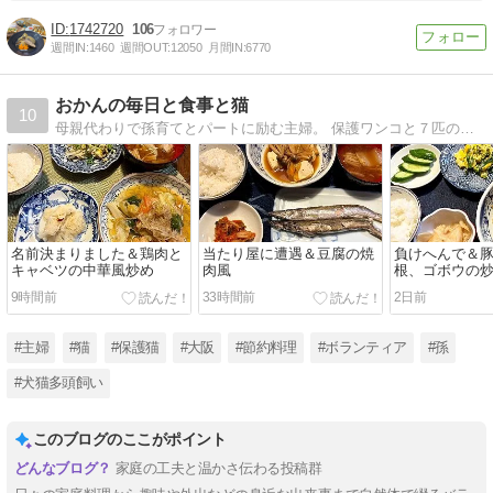
1742720
106
週間IN:
1460
週間OUT:
12050
月間IN:
6770
おかんの毎日と食事と猫
10
母親代わりで孫育てとパートに励む主婦。 保護ワンコと７匹の保護ニャンコ。猫の保護活動で毎日ドタバタ。 でも家族の健康のため毎日栄養たっぷりな節約料理を作ります。
名前決まりました＆鶏肉と
当たり屋に遭遇＆豆腐の焼
負けへんで＆
キャベツの中華風炒め
肉風
根、ゴボウの
9時間前
33時間前
2日前
#主婦
#猫
#保護猫
#大阪
#節約料理
#ボランティア
#孫
#犬猫多頭飼い
このブログのここがポイント
家庭の工夫と温かさ伝わる投稿群