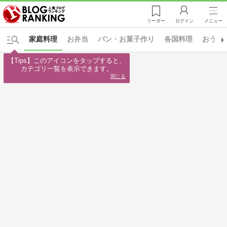
リーダー
ログイン
メニュー
家庭料理
お弁当
パン・お菓子作り
各国料理
おうち
【Tips】このアイコンをタップすると、

カテゴリ一覧を表示できます。
閉じる