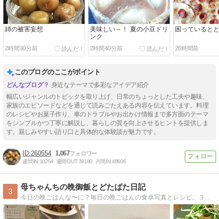
姉の被害妄想
美味しい～！ 夏の小豆ドリ
困っていると
ンク
2時間30分前
2時間40分前
26時間前
このブログのここがポイント
身近なテーマで多彩なアイデア紹介
幅広いジャンルのトピックを取り上げ、日常のちょっとした工夫や趣味、
家族のエピソードなどを通じて読みごたえある内容を伝えています。料理
のレシピやお菓子作り、車のトラブルやお出かけ情報まで多方面のテーマ
をシンプルかつ丁寧に解説し、暮らしの質を向上させるヒントを提供しま
す。親しみやすい語り口と具体的な体験談が魅力です。
260554
1,067
週間IN:
10254
週間OUT:
39180
月間IN:
48606
母ちゃんちの晩御飯とどたばた日記
3
今日の晩ごはんな〜に？毎日の晩ごはんの食卓写真とレシピ。３兄妹（もうみんな大人ですが全員同居中）＋ラブラドールレトリバーのメイの毎日です。