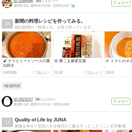
1088496
343
週間IN:
520
週間OUT:
3490
月間IN:
3180
新聞の料理レシピを作ってみる。
16
朝日新聞の「料理メモ」を見て作っています。
🍆 ナスとミートソースの重
🟡 豚こま麻婆豆腐
🍅 トマトのポ
ね焼き
19時間前
2日前
3日前
#家庭料理
2023237
54
週間IN:
520
週間OUT:
2410
月間IN:
2690
Quality of Life by JUNA
17
家族を幸せ☆笑顔にする毎日のご飯＆すっとこどっこい日常劇場！『JUNAさんのいつもの材料で満足弁当』『JUNAさんの最強で最愛の家ハンバーグ』発売中。