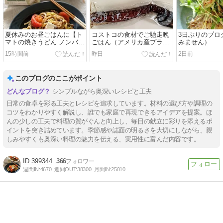
夏休みのお昼ごはんに【ト
コストコの食材でご馳走晩
3日ぶりのブロ
マトの焼きうどん ノンバタ
ごはん（アメリカ産プライ
みません）
ーホワイトのせ】と引き続
ムビーフ焼き肉用と炙りタ
15時間前
昨日
2日前
きコストコ祭り中
コを使って）
このブログのここがポイント
シンプルながら奥深いレシピと工夫
日常の食卓を彩る工夫とレシピを追求しています。材料の選び方や調理の
コツをわかりやすく解説し、誰でも家庭で再現できるアイデアを提案。ほ
んの少しの工夫で料理の質がぐんと向上し、毎日の献立に彩りを添えるポ
イントを突き詰めています。季節感や誌面の明るさを大切にしながら、親
しみやすくも奥深い料理の魅力を伝える、実用性に富んだ内容です。
399344
366
週間IN:
4670
週間OUT:
38300
月間IN:
25010