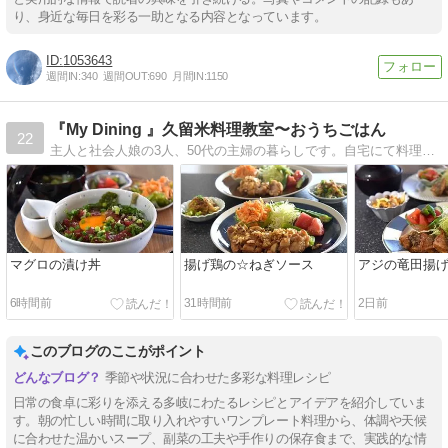
り、身近な毎日を彩る一助となる内容となっています。
1053643
週間IN:
340
週間OUT:
690
月間IN:
1150
『My Dining 』久留米料理教室〜おうちごはん
22
主人と社会人娘の3人、50代の主婦の暮らしです。自宅にて料理教室をしてます。
マグロの漬け丼
揚げ鶏の☆ねぎソース
アジの竜田揚
6時間前
31時間前
2日前
このブログのここがポイント
季節や状況に合わせた多彩な料理レシピ
日常の食卓に彩りを添える多岐にわたるレシピとアイデアを紹介していま
す。朝の忙しい時間に取り入れやすいワンプレート料理から、体調や天候
に合わせた温かいスープ、副菜の工夫や手作りの保存食まで、実践的な情