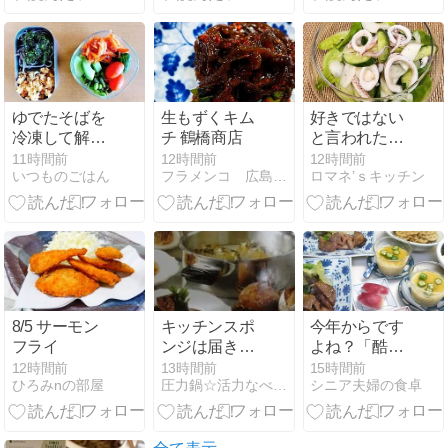
のか？？】
ゆでたそばを
生もずくキム
好きではない
冷凍して解凍
チ 鶴橋商店
と言われた献
したらどうな
立
11時間前
12時間前
12時間前
いつものごはん
フラメンコ 広島 −ＦＬＡＭＥＮＣＯ− 秋友ともみブログ
ロマネ’ｓキッチン
るか知りたか
ったお弁当結
果ぶよぶよ
8/5 サーモン
キッチンスポ
今年からです
フライ
ンジは届きま
よね？「酷暑
したが・・・
日」！
12時間前
13時間前
15時間前
ひろみnの部屋
圧力鍋☆活力なべのある暮らしと楽＆得日記
シニア夫婦の食卓