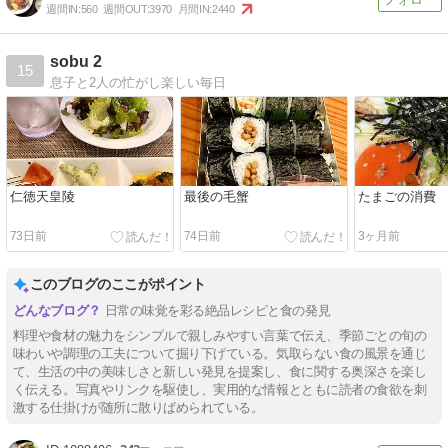
週間IN:
560
週間OUT:
3970
月間IN:
2440
sobu 2
15
息子と2人の忙がし楽しい毎日
仁徳天皇陵
最後の毛蟹
たまごの消費
73日前
74日前
3ヶ月前
このブログのここがポイント
日常の味覚を彩る絶品レシピと食の発見
料理や食材の魅力をシンプルで親しみやすい言葉で伝え、季節ごとの旬の
味わいや調理の工夫について掘り下げている。気取らない食の風景を通じ
て、生活の中の美味しさと新しい発見を提案し、食に関する奥深さを楽し
く伝える。写真やリンクを駆使し、実用的な情報とともに読者の食欲を刺
激する仕掛けが随所に散りばめられている。