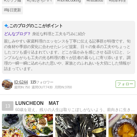
#カップ麺
#かめきちパパ
#homecooking
#instafood
#簡単料理
#毎日更新
このブログのここがポイント
身近な料理と工夫を巧みに紹介
親しみやすい家庭料理のエッセンスを丁寧に伝える記事群が特徴です。旬
の食材や季節の変化に合わせたレシピ提案、日々の食卓の工夫やちょっと
したコツも盛り込まれています。どこか温かみを感じさせる語り口と、シ
ンプルながらも工夫の光る料理の数々が読者の暮らしに寄り添います。調
理の一瞬一瞬に込められた思いや、家族とのふれあいを大切にした情報が
詰まっています。
6244
115
週間IN:
750
週間OUT:
7430
月間IN:
3700
LUNCHEON MAT
13
60歳を迎え、残りの人生は取りこぼしがないよう、前向きに生きていきたいと思っています