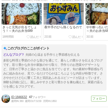
きっと元気が出るでしょ
夜中手のひら熱くなるので
やや酔っ払い
う！～夫のお弁当689
～夫のお弁当68
18時間前
2日前
3日前
このブログのここがポイント
夫婦の心温まる手作りと季節感を伝える
多彩な料理と季節の小さな喜びを通じて、暮らしの豊かさを伝えるブログ
です。彩り豊かな弁当や家族のやり取り、手作りのお惣菜やデザートな
ど、日常の丁寧さと温かさに焦点を当てています。旬の素材や季節感を巧
みに組み合わせ、見ているだけで心がほころぶような内容が特徴です。さ
さやかだけど心に響く工夫と笑顔あふれるエピソードが詰まっています。
体験を詳細に記し、親しみやすさと彩り豊かさを兼ね備えた、家庭の温も
りを感じるブログです。
1846632
47
週間IN:
380
週間OUT:
3230
月間IN:
1850