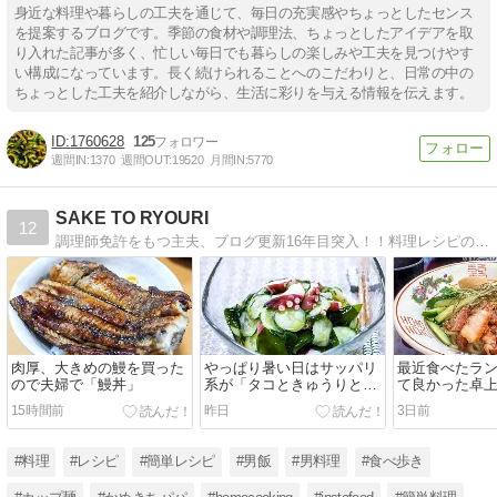
身近な料理や暮らしの工夫を通じて、毎日の充実感やちょっとしたセンス
を提案するブログです。季節の食材や調理法、ちょっとしたアイデアを取
り入れた記事が多く、忙しい毎日でも暮らしの楽しみや工夫を見つけやす
い構成になっています。長く続けられることへのこだわりと、日常の中の
ちょっとした工夫を紹介しながら、生活に彩りを与える情報を伝えます。
1760628
125
週間IN:
1370
週間OUT:
19520
月間IN:
5770
SAKE TO RYOURI
12
調理師免許をもつ主夫、ブログ更新16年目突入！！料理レシピの紹介「楽しく作って楽しく食べる」、男が喜ぶレシピ満載ですよ！！
肉厚、大きめの鰻を買った
やっぱり暑い日はサッパリ
最近食べたラ
ので夫婦で「鰻丼」
系が「タコときゅうりとワ
て良かった卓
カメの酢の物」
機」
15時間前
昨日
3日前
#料理
#レシピ
#簡単レシピ
#男飯
#男料理
#食べ歩き