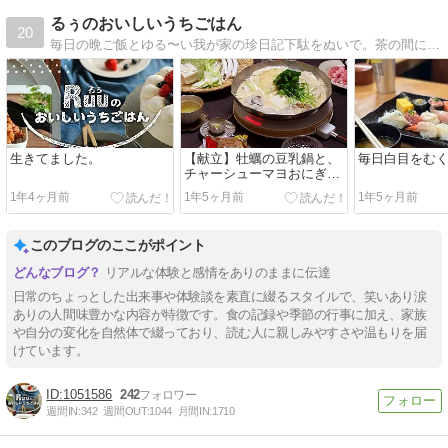
るぅのおいしいうちごはん
20
毎日の晩ご飯とゆる〜い我が家の珍日記下駄をぬいで。茶の間に座って。粗茶など飲む感覚で。ごゆるりとお楽しみください。
生きてました。
【献立】牡蠣の豆乳鍋と、
毎日白目をむ
チャーシューマヨおにぎり
と、豆もやしのナムルな
1年4ヶ月前
1年5ヶ月前
1年5ヶ月前
ど。～みんなの機嫌が悪い
年度末～
このブログのここがポイント
リアルな体験と感情をありのままに伝達
日常のちょっとした出来事や体験談を素直に綴るスタイルで、笑いあり涙
ありの人間味豊かな内容が特徴です。食の記録や季節の行事に加え、家族
や自分の変化を自然体で綴っており、読む人に親しみやすさや温もりを届
けています。
1051586
242
週間IN:
342
週間OUT:
1044
月間IN:
1710