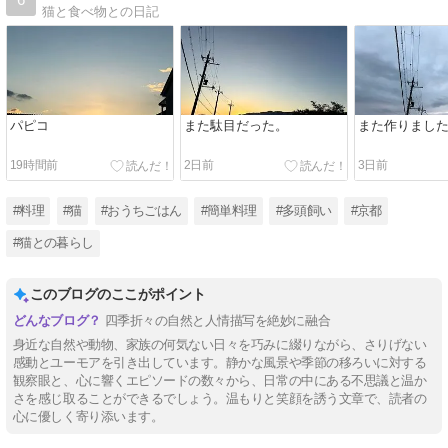
猫と食べ物との日記
パピコ
また駄目だった。
また作りまし
19時間前
2日前
3日前
#料理
#猫
#おうちごはん
#簡単料理
#多頭飼い
#京都
#猫との暮らし
このブログのここがポイント
四季折々の自然と人情描写を絶妙に融合
身近な自然や動物、家族の何気ない日々を巧みに綴りながら、さりげない
感動とユーモアを引き出しています。静かな風景や季節の移ろいに対する
観察眼と、心に響くエピソードの数々から、日常の中にある不思議と温か
さを感じ取ることができるでしょう。温もりと笑顔を誘う文章で、読者の
心に優しく寄り添います。