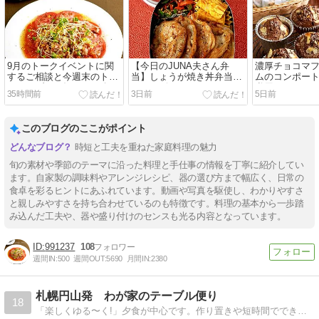
9月のトークイベントに関
【今日のJUNA夫さん弁
濃厚チョコマ
するご相談と今週末のトー
当】しょうが焼き丼弁当／
ムのコンポー
クライブのお知らせ／冷や
スノービューティー2026と
私用のおやつ
35時間前
3日前
5日前
しトマトのオニオンベーコ
やっとお迎えしたもの／塩
ンドレッシングがけ
から揚げワンプレート
このブログのここがポイント
時短と工夫を重ねた家庭料理の魅力
旬の素材や季節のテーマに沿った料理と手仕事の情報を丁寧に紹介してい
ます。自家製の調味料やアレンジレシピ、器の選び方まで幅広く、日常の
食卓を彩るヒントにあふれています。動画や写真を駆使し、わかりやすさ
と親しみやすさを持ち合わせているのも特徴です。料理の基本から一歩踏
み込んだ工夫や、器や盛り付けのセンスも光る内容となっています。
991237
108
週間IN:
500
週間OUT:
5690
月間IN:
2380
札幌円山発 わが家のテーブル便り
18
「楽しくゆる〜く!」夕食が中心です。作り置きや短時間でできるメニュー。北海道の旬の食材を使ったメニューも豊富です。