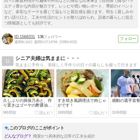
日々の家庭料理から趣味や外出などの身近な出来事まで自然体で綴るバラ
エティ豊かな内容が魅力です。レシピや買い物レポート、季節のイベント
など、多彩なテーマを通じて温もりと親近感を届けます。明るく親しみや
すい語り口と、工夫や生活のヒントが散りばめられ、読者の暮らしに役立
つ情報源としても好評です。
1568331
136
週間IN:
1422
週間OUT:
14796
月間IN:
6525
シニア夫婦は気ままに・・・
11
気ままに手作り、美味しく手作りの日々の暮らしを綴って行きます
久しぶりの揖保乃糸と、作
すき焼き風調理法で肉じゃ
感動の選手宣
り置きはゴーヤの酢醤油漬
がです！
けです！
9時間前
18時間前
31時間前
このブログのここがポイント
簡潔かつ具体的な日常の工夫を紹介