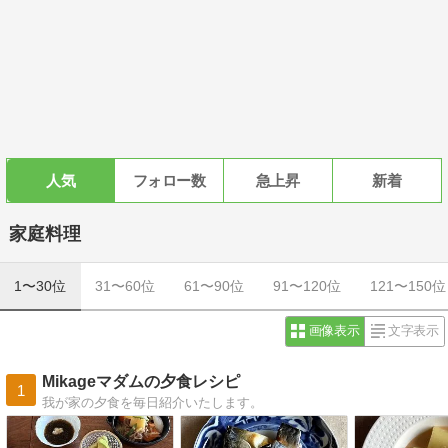
人気
フォロー数
急上昇
新着
家庭料理
1〜30位
31〜60位
61〜90位
91〜120位
121〜150位
画像表示
文字表示
Mikageマダムの夕食レシピ
1
我が家の夕食を毎日紹介いたします。