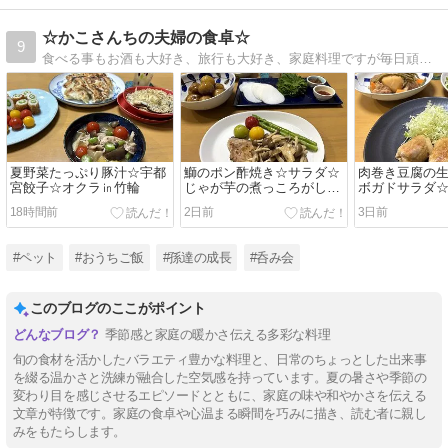
☆かこさんちの夫婦の食卓☆
9
食べる事もお酒も大好き、旅行も大好き、家庭料理ですが毎日頑張っています。
夏野菜たっぷり豚汁☆宇都
鰤のポン酢焼き☆サラダ☆
肉巻き豆腐の
宮餃子☆オクラ㏌竹輪
じゃが芋の煮っころがし☆
ボガドサラダ
子犬の件
煮物☆嬉しい
18時間前
2日前
3日前
#ペット
#おうちご飯
#孫達の成長
#呑み会
このブログのここがポイント
季節感と家庭の暖かさ伝える多彩な料理
旬の食材を活かしたバラエティ豊かな料理と、日常のちょっとした出来事
を綴る温かさと洗練が融合した空気感を持っています。夏の暑さや季節の
変わり目を感じさせるエピソードとともに、家庭の味や和やかさを伝える
文章が特徴です。家庭の食卓や心温まる瞬間を巧みに描き、読む者に親し
みをもたらします。