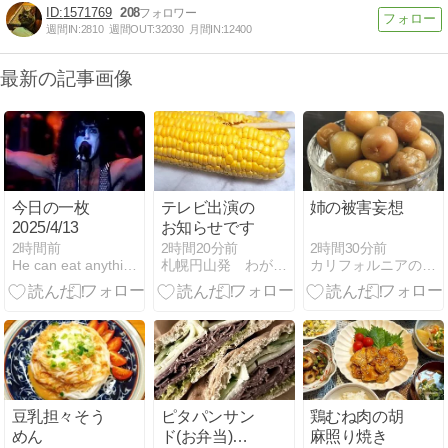
1571769
208
週間IN:
2810
週間OUT:
32030
月間IN:
12400
最新の記事画像
今日の一枚
テレビ出演の
姉の被害妄想
2025/4/13
お知らせです
2時間30分前
2時間前
2時間20分前
カリフォルニアのばあさんブログ
He can eat anythin but himself
札幌円山発 わが家のテーブル便り
豆乳担々そう
ピタパンサン
鶏むね肉の胡
めん
ド(お弁当)＋7
麻照り焼き