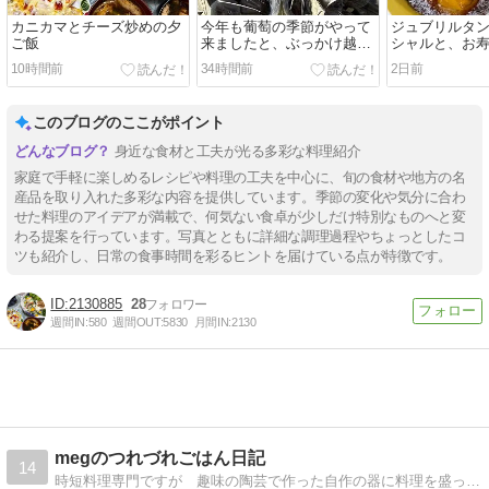
カニカマとチーズ炒めの夕
今年も葡萄の季節がやって
ジュブリルタン
ご飯
来ましたと、ぶっかけ越前
シャルと、お
そばの夕ご飯
キーニ炒めの
10時間前
34時間前
2日前
このブログのここがポイント
身近な食材と工夫が光る多彩な料理紹介
家庭で手軽に楽しめるレシピや料理の工夫を中心に、旬の食材や地方の名
産品を取り入れた多彩な内容を提供しています。季節の変化や気分に合わ
せた料理のアイデアが満載で、何気ない食卓が少しだけ特別なものへと変
わる提案を行っています。写真とともに詳細な調理過程やちょっとしたコ
ツも紹介し、日常の食事時間を彩るヒントを届けている点が特徴です。
2130885
28
週間IN:
580
週間OUT:
5830
月間IN:
2130
megのつれづれごはん日記
14
時短料理専門ですが 趣味の陶芸で作った自作の器に料理を盛って楽しんでます。３６０坪の自宅で咲く季節の花々も紹介してます。家庭菜園もしてますよ。