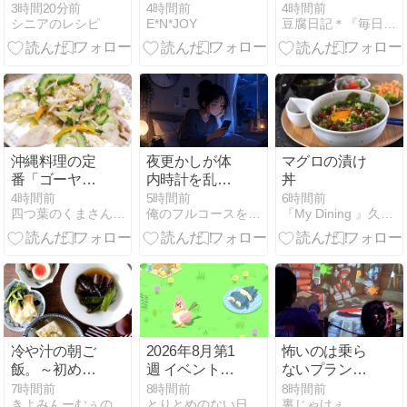
月の食費
3時間20分前
4時間前
4時間前
シニアのレシピ
E*N*JOY
豆腐日記＊『毎日豆腐食べてます！』
沖縄料理の定
夜更かしが体
マグロの漬け
番「ゴーヤチ
内時計を乱す
丼
ャンプルー」
理由
4時間前
5時間前
6時間前
四つ葉のくまさんの癒しのお花、時々お料理日記
俺のフルコースを求め続ける日記
『My Dining 』久留米料理教室〜おうちごはん
美味しい苦味
冷や汁の朝ご
2026年8月第1
怖いのは乗ら
飯。～初めて
週 イベントな
ないプランの
のエアコンク
し
ディズニーラ
7時間前
8時間前
8時間前
きよみんーむぅのゆる〜いまいにち
とりとめのない日々の雑記帳
裏じゃけぇ。
リーニング～
ンド③♪