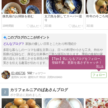
換気扇のお掃除を頼む
太刀魚を探してスーパー巡
昨年の今ごろ
り
19時間前
2日前
3日前
このブログのここがポイント
家族の優しい日常とこだわり料理紹介
多彩な暮らしの一コマを綴る文章には、日々の料理や小さな工夫、外出や
医療の記録など、身近な出来事の丁寧な描写が光ります。季節の食材や家
庭の温もりを感じさせる表現が特徴で、親しみやすさとともに暮らしの充
【Tips】気になるブログをフォロー。

登録不要。更新を逃さずキャッチ！
実さを伝える趣旨が伝わります。
閉じる
486736
502
週間IN:
14240
週間OUT:
78510
月間IN:
69460
カリフォルニアのばあさんブログ
2
ボケ防止に始めました