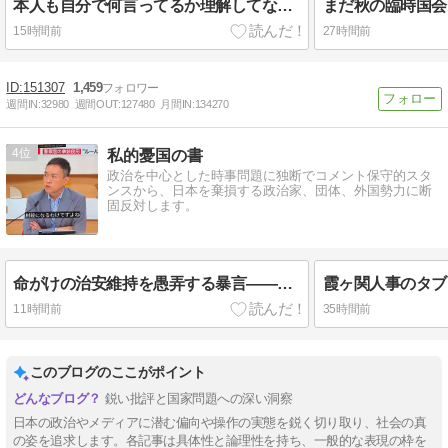
本人も自分で何言ってるか理解してないのでは？
まだ秋の臨時国会
15時間前
27時間前
151307
1,459
週間IN:
32980
週間OUT:
127480
月間IN:
134270
4
私的憂国の書
政治を中心とした時事問題に独断でコメント保守的スタ
ンスから、日本を棄損する政治家、団体、外国勢力に断
固反対します。
命がけの治安維持を愚弄する暴言――テレ朝は玉川徹を放逐せよ
11時間前
35時間前
このブログのここがポイント
鋭い批評と国家問題への深い洞察
日本の政治やメディアに潜む偏向や操作の実態を鋭く切り取り、社会の真
の姿を追求します。各記事は具体性と論理性を持ち、一般的な表現の枠を