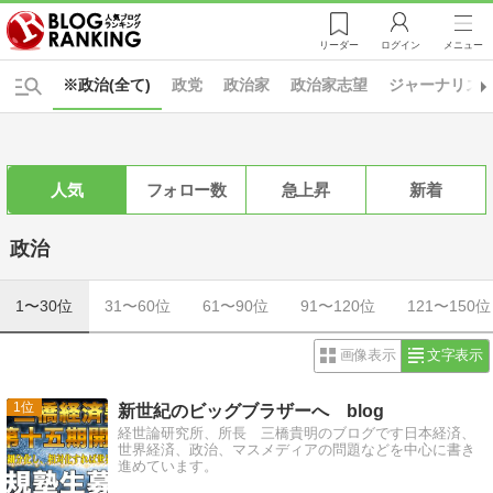
リーダー
ログイン
メニュー
※政治(全て)
政党
政治家
政治家志望
ジャーナリズ
人気
フォロー数
急上昇
新着
政治
1〜30位
31〜60位
61〜90位
91〜120位
121〜150位
画像表示
文字表示
1
新世紀のビッグブラザーへ blog
経世論研究所、所長 三橋貴明のブログです日本経済、
世界経済、政治、マスメディアの問題などを中心に書き
進めています。