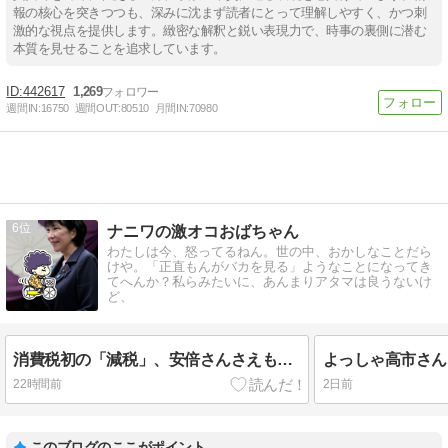
報の核心を突きつつも、深みに沈まず読者にとって理解しやすく、かつ刺
激的な視点を提供します。緻密な解釈と鋭い表現力で、時事の裏側に潜む
本質を見せることを追求しています。
442617
1,269
週間IN:
16750
週間OUT:
80510
月間IN:
70980
6
ナニワの激オコおばちゃん
わたしは今、怒ってるねん。世の中、おかしなことだら
けや。「正直もんがバカを見る」ようなことになってき
てへんか？私らみたいに、あんまりアタマは良うないけ
ど、
消費税初の「減税」、安倍さんさえもでけへんかった次元に突入。高市さん、次は靖国参拝よろしく。
22時間前
2日前
このブログのここがポイント