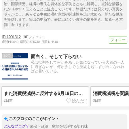
治・国際情勢、経済の裏側を具体的な事例とともに解明し、複雑な情報を
わかりやすく伝えることに注力しています。静観だけでは見えない真実を
明らかにし、あらゆる事象に潜む意図や関連性を追い求める、新たな視座
を提供します。毎回の更新で、表に出にくい真実の扉を開き、知るべき本
質に近づきます。
1901312
101
週間IN:
1040
週間OUT:
5730
月間IN:
4610
26
面白く、そして下らない
私は批判をして何かを為した気になっている大衆の一人
に過ぎないが、何か少しでも波紋を起こす小石になれれ
ばと書いている。
また消費税減税に反対する6月19日の財務省の犬の毎日新聞社説
消費税減税を閣議
2日前
3日前
このブログのここがポイント
経済・政治・皇室を批評する切れ味