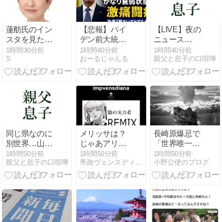
「そうやって
北朝鮮の兵力
を疲弊させて
蓮舫氏のイン
【悲報】バイ
【LIVE】夜の
くれ」
スタを見た医
デン前大統
ニュース
師「他人を批
領、癌が骨な
（Japan News
1時間30分前
1時間40分前
1時間40分前
S
おーるじゃんる
親父と息子の口喧嘩
判するだけで
ど体中に転移
Digest Live）
いい給料貰っ
でかなり衰弱
最新情報など
ていい生活し
状態で激痛闘
（8月9日）
て 本当に腹が
病 次男「見て
立ちました。
いてとても辛
早く辞めてく
い」
れないか
な。」
同じ県なのに
メリッサは？
長崎原爆忌で
別世界…山に
じゃあアリッ
「世界唯一の
分断された日
サは(笑)
被爆国は北朝
1時間50分前
1時間50分前
1時間50分前
親父と息子の口喧嘩
帝政ヴェンスディアナ
小野公使のブログ
本の地域7選
鮮」と主張す
【ゆっくり解
る男性現る
説】 ゆっくり
地理の雑学大
百科