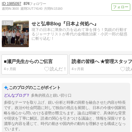
1985097
874
週間IN:
3600
週間OUT:
74140
月間IN:
15160
13
せと弘幸Blog『日本よ何処へ』
現下の日本に渾身の力を込めて筆を揮う！気鋭の行動す
るジャーナリストが希代の金権政治家・小沢一郎の疑惑
に斬り込む！
■瀬戸先生からのご伝言
読者の皆様へ ★管理スタッ
4ヶ月前
4ヶ月前
このブログのここがポイント
多角的視点と鋭い切り口
多様なテーマを取り上げ、鋭い分析と時事の洞察を融合させた内容が特長
です。政治や社会問題に対して独自の視点を展開し、日本の今後や国家戦
略を核心から問いかける姿勢が際立ちます。論点は明確で、具体的な背景
や現状を丁寧に解説。読者の関心を引きつける議論と、情報を深掘りする
濃厚な内容を通じて、時代の動きや国内外の動向を理解させる構成となっ
ています。