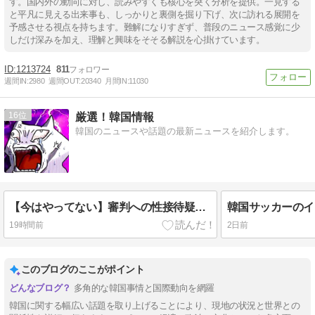
す。国内外の動向に対し、読みやすくも核心を突く分析を提供。一見する
と平凡に見える出来事も、しっかりと裏側を掘り下げ、次に訪れる展開を
予感させる視点を持ちます。難解になりすぎず、普段のニュース感覚に少
しだけ深みを加え、理解と興味をそそる解説を心掛けています。
1213724
811
週間IN:
2980
週間OUT:
20340
月間IN:
11030
16
厳選！韓国情報
韓国のニュースや話題の最新ニュースを紹介します。
【今はやってない】審判への性接待疑惑…大韓サッカー協会が声明「現在は一切発生していない」
韓国サッカーのイ
19時間前
2日前
このブログのここがポイント
多角的な韓国事情と国際動向を網羅
韓国に関する幅広い話題を取り上げることにより、現地の状況と世界との