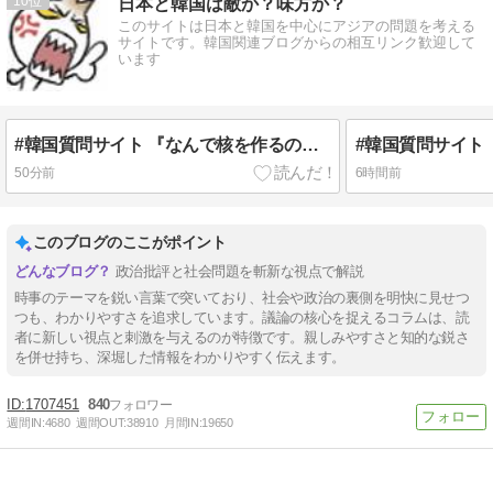
10
日本と韓国は敵か？味方か？
このサイトは日本と韓国を中心にアジアの問題を考える
サイトです。韓国関連ブログからの相互リンク歓迎して
います
#韓国質問サイト 『なんで核を作るのにアメリカの同意が必要なのか？』、『許可なんて不要です！制裁されるけどw』
51分前
6時間前
このブログのここがポイント
政治批評と社会問題を斬新な視点で解説
時事のテーマを鋭い言葉で突いており、社会や政治の裏側を明快に見せつ
つも、わかりやすさを追求しています。議論の核心を捉えるコラムは、読
者に新しい視点と刺激を与えるのが特徴です。親しみやすさと知的な鋭さ
を併せ持ち、深堀した情報をわかりやすく伝えます。
1707451
840
週間IN:
4680
週間OUT:
38910
月間IN:
19650