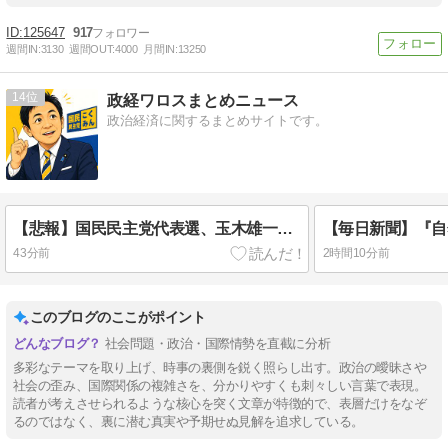
125647
917
週間IN:
3130
週間OUT:
4000
月間IN:
13250
14
政経ワロスまとめニュース
政治経済に関するまとめサイトです。
【悲報】国民民主党代表選、玉木雄一郎氏と30歳若手の一騎打ちへ → 榛葉幹事長の不出馬にネットで疑問噴出 ｗｗｗｗｗｗｗｗｗｗｗｗｗｗｗ
43分前
2時間10分前
このブログのここがポイント
社会問題・政治・国際情勢を直截に分析
多彩なテーマを取り上げ、時事の裏側を鋭く照らし出す。政治の曖昧さや
社会の歪み、国際関係の複雑さを、分かりやすくも刺々しい言葉で表現。
読者が考えさせられるような核心を突く文章が特徴的で、表層だけをなぞ
るのではなく、裏に潜む真実や予期せぬ見解を追求している。