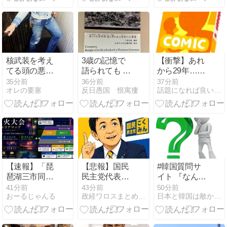
チャンネル
たかなんて覚
く（ ＾ω
【在日フラン
えてないでし
＾；）加藤氏
ス人】D
ょ？」
のファン葉巻
を咥えながら
ｙ-
核武装を考え
3歳の記憶で
【衝撃】あれ
てる頭の悪り
語られても 〜
から29年…
ー地方議員
長崎の語り部
「十本刀さん
35分前
37分前
37分前
オレの要塞
反日愚国 恨寓瘻
話題になれば良いな〜、このブログ
のお爺ちゃん
また一人逝
(84)、学生に
く」にファン
『日本も核武
涙の理由
装が必要』と
言われびっく
り
【速報】「琵
【悲報】国民
#韓国質問サ
琶湖三市同時
民主党代表
イト 『なんで
花火」当然、
選、玉木雄一
核を作るのに
42分前
43分前
51分前
おーるじゃんる
政経ワロスまとめニュース
日本と韓国は敵か？味方か？
開催中止を発
郎氏と30歳若
アメリカの同
表 主催「今後
手の一騎打ち
意が必要なの
案内するので
へ → 榛葉幹事
か？』、『許