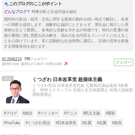
このブログのここがポイント
時事分析と社会評論を融合
国内外の政治・経済・文化に関する最新の動向を鋭い視点で解説し、未来
への洞察を提供します。抽象的な論評にとどまらず、実社会に根ざした具
体例を交えて展開し、多角的な見解を示す点が特徴です。時代の変遷や政
策の裏側に潜む意図を読み解き、深みのある内容をコンパクトに伝えるこ
とを心掛けています。常に流動的な社会情勢に適応し、読者の思考を刺激
する情報発信を続けます。
2046214
795
週間IN:
1590
週間OUT:
13820
月間IN:
6680
20
くつざわ 日本改革党 超個体主義
くつざわ亮治 日本改革党代表 元豊島区議会議員 9条廃
止 NHKスクランブル 外国人生活保護廃止 外国人技能実
習制度廃止
#ブログ
#政治
#ツイッター
#アニメ
#民主主義
#選挙
#YouTube
#くつざわ亮治
#日本改革党
#右翼
#左翼
#政党