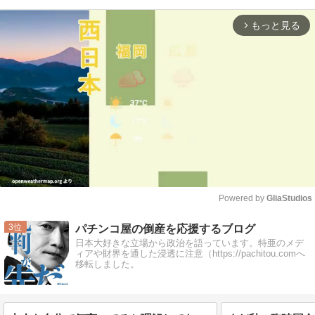
もっと見る
arrow_forward_ios
Powered by 
GliaStudios
Mute
3
パチンコ屋の倒産を応援するブログ
日本大好きな立場から政治を語っています。特亜のメデ
ィアや財界を通した浸透に注意（https://pachitou.comへ
移転しました。