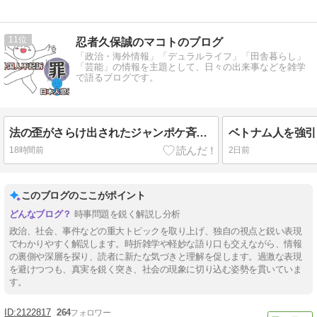
11
忍者久保誠のマコトのブログ
「政治・海外情報」「デュラルライフ」「田舎暮らし」
「芸能」の情報を主題として、日々の出来事などを雑学
で語るブログです。
法の歪がさらけ出されたジャンポケ斉藤に下された求刑7年
18時間前
2日前
このブログのここがポイント
時事問題を鋭く解説し分析
政治、社会、事件などの重大トピックを取り上げ、独自の視点と鋭い表現
でわかりやすく解説します。時折雑学や軽妙な語り口も交えながら、情報
の裏側や深層を探り、読者に新たな気づきと理解を促します。過激な表現
を避けつつも、真実を鋭く突き、社会の現象に切り込む姿勢を貫いていま
す。
2122817
264