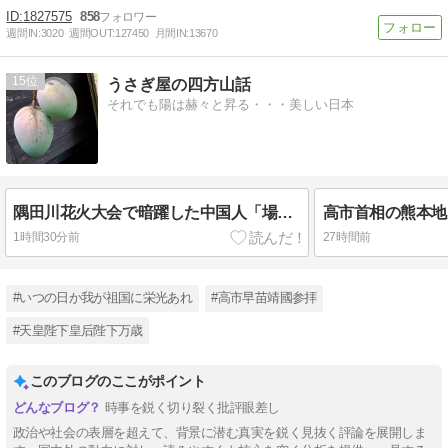
1827575
858
週間IN:
3020
週間OUT:
127450
月間IN:
13670
15
うさぎ屋の四方山話
それでも陽は赫々と昇る・・・美しい日本
隅田川花火大会で暗躍した中国人「場所取り転売ヤー」
高市首相の熊本地
1時間30分前
27時間前
#いつの日か我が祖国に栄光あれ
#高市早苗靖國参拝
#天皇陛下皇后陛下万歳
このブログのここがポイント
時事を鋭く切り裂く批評眼差し
政治や社会の表層を超えて、背景に潜む真実を鋭く見抜く評論を展開しま