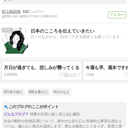
1362036
612
週間IN:
1160
週間OUT:
9760
月間IN:
5130
24
日本のこころを伝えていきたい
日々のなかから、自分にできる国造りを綴っています。
月日が過ぎても、悲しみが襲ってくる
今週も早、週末です
13時間前
2日前
#日本の為に
#国を豊かに
#ひのもと
このブログのここがポイント
時事や災害に鋭く切り込む解説
社会の動向や自然災害について、鮮やかな切り口と具体的な事実を踏まえ
つつも、偏らない視点を提供します。単なる報告にとどまらず、真実と情