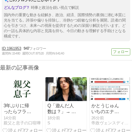
時事と政治を鋭い視点で解説
国内外の重要な動きを紐解き、政治、経済、国際情勢の裏側に潜む本質に
光を当てる。誇張や偏りを排除し、冷静かつ鋭敏な分析を展開。読者の関
心を引きつけ、未来への視座を提供するための深掘り解説を行います。ど
の一話も具体的な内容と見識を持ち、今日の動きを理解する手助けとなる
構成です。
1961953
947
週間IN:
15480
週間OUT:
87520
月間IN:
64140
最新の記事画像
3年ぶりに帰
Q「遊んだ人
かとうじゅん
ったらフラン
数は？」→ 超
いちのエナメ
スの物価がす
イケメン「覚
ルなめなが
15分前
18分前
27分前
親父と息子の口喧嘩
S
帝政ヴェンスディアナ
ごいことにな
えてない。
ら・・・・主
った… でぃー
○○○何回食べ
催者にまった