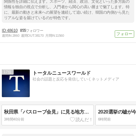
関係性を詳細に伝えます。スポーツ、経済、政治、文化といった多方面の
情報を独自の視点で分析し、入門者から関心の高い層まで魅了します。特
に、最新の動きと未来への展望を連続して追い続け、韓国の内側から見た
リアルな姿を届けているのが特色です。
48610
855
週間IN:
2860
週間OUT:
38170
月間IN:
11560
17
トータルニュースワールド
社会の話題と反応を発信していくネットメディア
秋田県「バスローブ会見」に見る地方自治体の闇 兵庫県公用PC問題と共通するベテラン幹部の特権意識
3時間40分前
6時間前