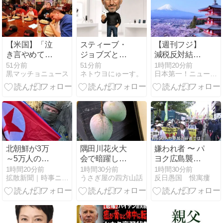
個別返信でき
長の不出馬に
可なんて不要
ません」返金
ネットで疑問
です！制裁さ
明言なく今後
噴出 ｗｗｗｗ
れるけどw』
ご案内で終わ
ｗｗｗｗｗｗ
る
ｗｗｗｗｗ
【米国】「泣
スティーブ・
【週刊フジ】
き言やめて仕
ジョブズとは
減税反対結構
事見つけろ。
何者か——禅
ならば石破と
51分前
52分前
1時間20分前
黒マッチョニュース
ネトウヨにゅーす。
日本第一！ニュース録
ラーメンを食
僧に「弟子入
河野は離党し
え」議員らの
り」した男
てケジメをつ
投稿にバンス
が、自分で創
けろ
氏が猛反発…
った会社から
ブリトーの価
追放され、逆
格めぐる議
襲のように世
論、共和党の
界を変えるま
内戦に発展
で
北朝鮮が3万
隅田川花火大
嫌われ者 〜 パ
～5万人の兵
会で暗躍した
ヨク広島襲
士をロシアへ
中国人「場所
来… 地元民か
1時間20分前
1時間30分前
1時間30分前
拡散新聞｜時事ニュースとネットの反応
うさぎ屋の四方山話
反日愚国 恨寓瘻
派兵 ゼレンス
取り転売ヤ
ら「帰れ！」
キー大統領
ー」
と罵声を浴び
「韓国が我々
せられ、機動
に協力すべ
隊による排除
き」➾ ネット
後は拍手も