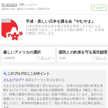
1611623
777
週間IN:
1400
週間OUT:
44050
月間IN:
5870
23
平成・美しい日本を護る会『やむやま』
日本の歴史文化伝統を尊び皇室を尊崇します私たちは、
日本国民であることを発言と行動の基礎にして、日本国
の繁栄に寄与します。
厳しいアメリカの選択
国民との約束を守る高市総理
12時間前
2日前
このブログのここがポイント
多彩なテーマと辛口な切り口
さまざまな社会の問題を鋭く切り込みながら、日本の文化や国の未来を考
察するブログです。地域の食文化や国際情勢、環境問題まで幅広く取り上
げ、時事の裏側や現代の流れを短い言葉で明快に伝えています。流行りの
表層だけでなく、根底にある真実を見極める視点が特徴です。刺激的な表
現とともに、具体例や現象を交えて、思わず考えさせられる記事を提供し
ます。