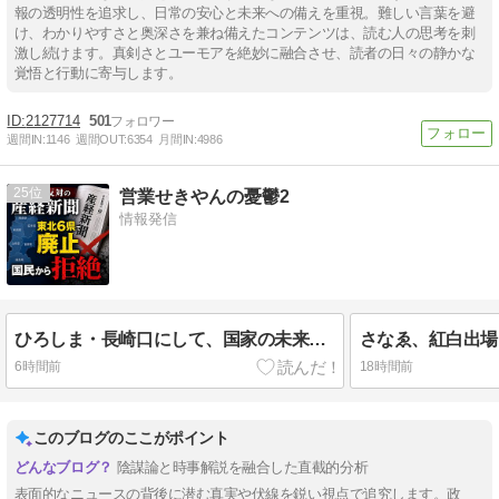
報の透明性を追求し、日常の安心と未来への備えを重視。難しい言葉を避
け、わかりやすさと奥深さを兼ね備えたコンテンツは、読む人の思考を刺
激し続けます。真剣さとユーモアを絶妙に融合させ、読者の日々の静かな
覚悟と行動に寄与します。
2127714
501
週間IN:
1146
週間OUT:
6354
月間IN:
4986
25
営業せきやんの憂鬱2
情報発信
ひろしま・長崎口にして、国家の未来を激論しよう
6時間前
18時間前
このブログのここがポイント
陰謀論と時事解説を融合した直截的分析
表面的なニュースの背後に潜む真実や伏線を鋭い視点で追究します。政