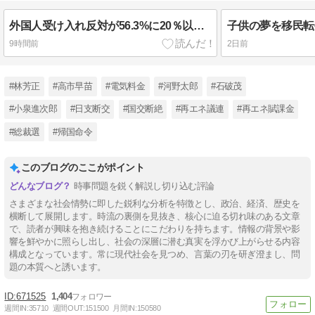
外国人受け入れ反対が56.3%に20％以上爆増！東大社会科学研究所！小野田大臣『日本人減り外国人増えている…議論すべき』外国人増加の影響分析を要請！ネット『やっと』『今頃？』
9時間前
2日前
#林芳正
#高市早苗
#電気料金
#河野太郎
#石破茂
#小泉進次郎
#日支断交
#国交断絶
#再エネ議連
#再エネ賦課金
#総裁選
#帰国命令
このブログのここがポイント
時事問題を鋭く解説し切り込む評論
さまざまな社会情勢に即した鋭利な分析を特徴とし、政治、経済、歴史を
横断して展開します。時流の裏側を見抜き、核心に迫る切れ味のある文章
で、読者が興味を抱き続けることにこだわりを持ちます。情報の背景や影
響を鮮やかに照らし出し、社会の深層に潜む真実を浮かび上がらせる内容
構成となっています。常に現代社会を見つめ、言葉の刃を研ぎ澄まし、問
題の本質へと誘います。
671525
1,404
週間IN:
35710
週間OUT:
151500
月間IN:
150580