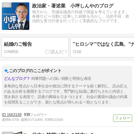
9
政治家・著述業 小坪しんやのブログ
地方から、市議会議員の目線で国益を考えていきます。
各種ロビー活動に従事した経験を活かし、法的手段・政
治的な実力行使を行っていく実践的なブログです。
結婚のご報告
22時間前
3日前
このブログのここがポイント
時事問題への深い洞察と明快な表現
多角的な視点から日本社会や政治に関するテーマを鋭く解剖し、読み応え
のある分析を展開するブログです。専門的な知識に裏打ちされた内容と、
突き刺さる表現で、読者の興味を引きつけます。社会の裏面や議会の内幕
を垣間見ることができ、新たな視点が得られる一助となります。
1663149
939
週間IN:
5700
週間OUT:
11480
月間IN:
21530