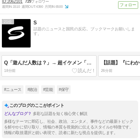
2062101
729
週間IN:
1510
週間OUT:
4390
月間IN:
6500
21
S
話題のニュースと国民の反応。ブックマークお願いしま
す。
Q「遊んだ人数は？」→ 超イケメン「覚えてない。○○○何回食べたかなんて覚えてないでしょ？」
18分前
27分前
#ニュース
#政治
#芸能
#保守
このブログのここがポイント
多彩な話題を短く核心突く解説
多様なテーマに即応し、社会、政治、エンタメ、事件などの最新トピック
を鮮やかに切り取り、情報の本質を視覚的に伝えるスタイルが特徴です。
情報の取捨選択と鋭い表現で、読者に新たな視点を提供します。