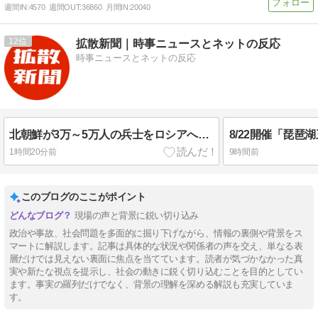
週間IN:
4570
週間OUT:
36860
月間IN:
20040
12
拡散新聞｜時事ニュースとネットの反応
時事ニュースとネットの反応
北朝鮮が3万～5万人の兵士をロシアへ派兵 ゼレンスキー大統領「韓国が我々に協力すべき」➾ ネット「そうやって北朝鮮の兵力を疲弊させてくれ」
1時間20分前
9時間前
このブログのここがポイント
現場の声と背景に鋭い切り込み
政治や事故、社会問題を多面的に掘り下げながら、情報の裏側や背景をス
マートに解説します。記事は具体的な状況や関係者の声を交え、単なる表
層だけでは見えない裏面に焦点を当てています。読者が気づかなかった真
実や新たな視点を提示し、社会の動きに鋭く切り込むことを目的としてい
ます。事実の羅列だけでなく、背景の理解を深める解説も充実していま
す。