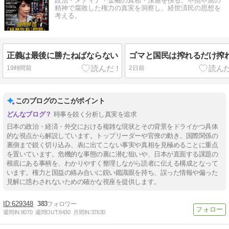
政治・メディア・金融の真相・深層を抉る。不撓不屈の
精神で腐敗した権力の真実を洞察し、経世済民の思想を
考える。
正義は最後に勝たねばならない
ゴマと国民は搾れるだけ搾
19時間前
2日前
このブログのここがポイント
時事を鋭く分析し真実を追求
日本の政治・経済・外交における複雑な現状とその背景をドライかつ具体
的な視点から解説しています。トップリーダーや官僚の動き、国際関係の
裏側まで鋭く切り込み、表に出てこない事実や真相を見極めることに重点
を置いています。危機的な事態の裏に潜む狙いや、日本が直面する課題の
根底にある事柄を、わかりやすく整理しながら読者に伝える構成となって
います。権力と国益の絡み合いに鋭い鑑識眼を持ち、誤った情報や偏った
見解に惑わされないための確かな視座を提供します。
629348
383
週間IN:
8070
週間OUT:
8430
月間IN:
37630