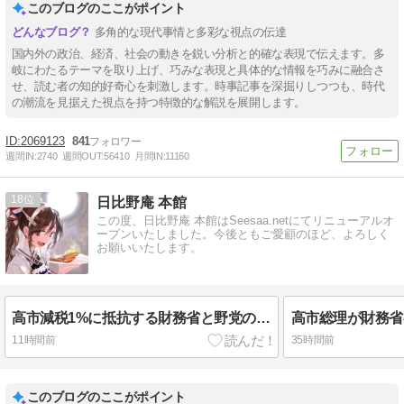
このブログのここがポイント
多角的な現代事情と多彩な視点の伝達
国内外の政治、経済、社会の動きを鋭い分析と的確な表現で伝えます。多
岐にわたるテーマを取り上げ、巧みな表現と具体的な情報を巧みに融合さ
せ、読む者の知的好奇心を刺激します。時事記事を深掘りしつつも、時代
の潮流を見据えた視点を持つ特徴的な解説を展開します。
2069123
841
週間IN:
2740
週間OUT:
56410
月間IN:
11160
18
日比野庵 本館
この度、日比野庵 本館はSeesaa.netにてリニューアルオ
ープンいたしました。今後ともご愛顧のほど、よろしく
お願いいたします。
高市減税1%に抵抗する財務省と野党の暴走！食料品実質ゼロの裏で蠢く暗躍…日本の経済と国民生活を守り抜けるか 《食料品消費税シリーズ＃８》
11時間前
35時間前
このブログのここがポイント