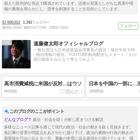
超えた批判的な視点で構成されています。読者が見落としがちな真実や情
報の裏側を明らかにし、思考を刺激することを目的としています。
996302
1,342
週間IN:
18050
週間OUT:
77990
月間IN:
74250
5
遠藤健太郎オフィシャルブログ
一般社団法人日本政策協会理事長の提言！毎日午前９時
−独自情報の発信。YOUTUBE動画配信もスタート！わが
国の政策をみんなで考えてみよう。
高市消費減税に米国が反対…はウソ
日本を中国の一部に…
9時間前
33時間前
このブログのここがポイント
政治・社会を鋭く分析し惹きつける解説
多様なニュース記事を通じて現代の政治・社会の動きを鋭く見抜きます。
各記事の背景や問題点をあざやかに掘り下げ、政治の裏側や行政の動きの
真実味を巧みに伝える一方、事象の本質に迫る表現を心掛けています。情