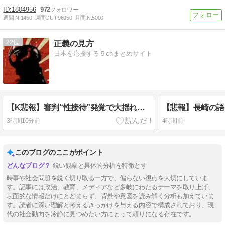
1804956
972
週間IN:
1450
週間OUT:
96950
月間IN:
5000
22
正義の見方
日本を応援する５chまとめサイト
【K悲報】審判“性接待”発覚で大揺れの韓国サッカー協会、当然『あの大会』についても疑われてしまう…
3時間10分前
4時間前
このブログのここがポイント
鋭い観察と具体的分析を特徴とす
時事や社会問題を鋭く切り取る一方で、偏らない視点を大切にしていま
す。記事には政治、教育、メディアなど多岐にわたるテーマを取り上げ、
表面的な情報だけにとどまらず、背景や意図を読み解く分析も加えていま
す。読者に深い理解と考えるきっかけを与える内容で構成されており、現
代の社会動向を冷静に見つめたい方にとって頼りになる存在です。