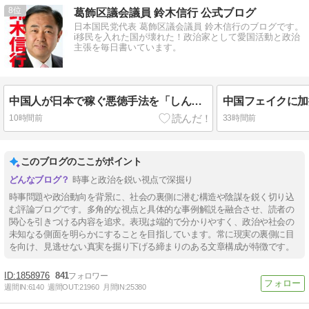
8
葛飾区議会議員 鈴木信行 公式ブログ
日本国民党代表 葛飾区議会議員 鈴木信行のブログです。
i移民を入れた国が壊れた！政治家として愛国活動と政治
主張を毎日書いています。
中国人が日本で稼ぐ悪徳手法を「しんぶん国民」が解説！#葛飾区
10時間前
33時間前
このブログのここがポイント
時事と政治を鋭い視点で深掘り
時事問題や政治動向を背景に、社会の裏側に潜む構造や陰謀を鋭く切り込
む評論ブログです。多角的な視点と具体的な事例解説を融合させ、読者の
関心を引きつける内容を追求。表現は端的で分かりやすく、政治や社会の
未知なる側面を明らかにすることを目指しています。常に現実の裏側に目
を向け、見逃せない真実を掘り下げる締まりのある文章構成が特徴です。
1858976
841
週間IN:
6140
週間OUT:
21960
月間IN:
25380