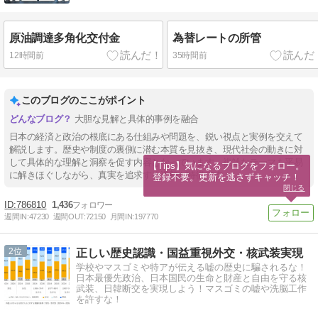
原油調達多角化交付金
為替レートの所管
12時間前
35時間前
このブログのここがポイント
大胆な見解と具体的事例を融合
日本の経済と政治の根底にある仕組みや問題を、鋭い視点と実例を交えて
解説します。歴史や制度の裏側に潜む本質を見抜き、現代社会の動きに対
して具体的な理解と洞察を促す内容となっています。複雑なテーマも平易
【Tips】気になるブログをフォロー。

に解きほぐしながら、真実を追求する姿勢が特徴です。
登録不要。更新を逃さずキャッチ！
閉じる
786810
1,436
週間IN:
47230
週間OUT:
72150
月間IN:
197770
2
正しい歴史認識・国益重視外交・核武装実現
学校やマスゴミや特アが伝える嘘の歴史に騙されるな！
日本最優先政治、日本国民の生命と財産と自由を守る核
武装、日韓断交を実現しよう！マスゴミの嘘や洗脳工作
を許すな！