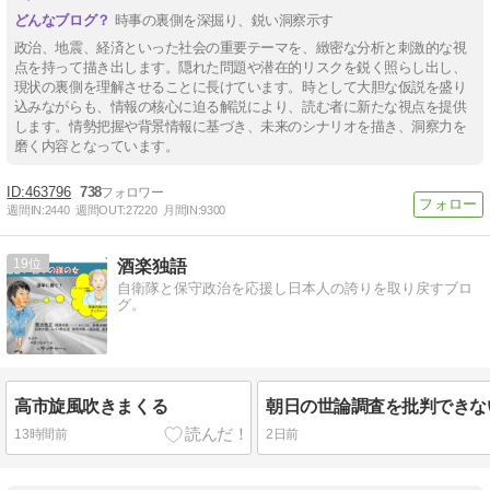
時事の裏側を深掘り、鋭い洞察示す
政治、地震、経済といった社会の重要テーマを、緻密な分析と刺激的な視
点を持って描き出します。隠れた問題や潜在的リスクを鋭く照らし出し、
現状の裏側を理解させることに長けています。時として大胆な仮説を盛り
込みながらも、情報の核心に迫る解説により、読む者に新たな視点を提供
します。情勢把握や背景情報に基づき、未来のシナリオを描き、洞察力を
磨く内容となっています。
463796
738
週間IN:
2440
週間OUT:
27220
月間IN:
9300
19
酒楽独語
自衛隊と保守政治を応援し日本人の誇りを取り戻すブロ
グ。
高市旋風吹きまくる
13時間前
2日前