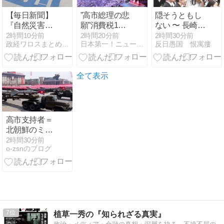
【毎日新聞】
”高市総理の悲
隠そうともし
『自然災害は
願”消費税1％
ない 〜 長崎に
止められない
表明も支持率
乗り込んで来
2時間10分前
2時間20分前
2時間30分前
政経ワロスまとめニュース
日本第一！ニュース録
反日愚国 恨寓瘻
が、戦争はめ
初の6割切
たパヨク活動
られる』イオ
り…「賛成
家「平和憲法
ンモール熊本
52％」の波紋
守れ！中国と
で被災の高校
【8月JNN世
和解せよ！」
全て表示
生平和誓う
論調査解説】
高市支持者＝
北朝鮮のミサ
イルを肯定す
2時間30分前
o-zsnのブログ
る存在でし
た！！
7
植草一秀の『知られざる真実』