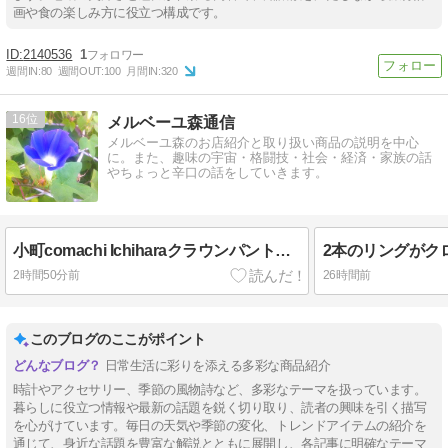
画や食の楽しみ方に役立つ構成です。
2140536
1
週間IN:
80
週間OUT:
100
月間IN:
320
16
メルベーユ森通信
メルベーユ森のお店紹介と取り扱い商品の説明を中心
に。また、趣味の宇宙・格闘技・社会・経済・家族の話
やちょっと辛口の話をしていきます。
小町comachi Ichiharaクラウンパント型オールチタン～日本が世界シェア8割を握る"素材"～
2時間50分前
26時間前
このブログのここがポイント
日常生活に彩りを添える多彩な商品紹介
時計やアクセサリー、季節の風物詩など、多彩なテーマを扱っています。
暮らしに役立つ情報や最新の話題を鋭く切り取り、読者の興味を引く描写
を心がけています。毎日の天気や季節の変化、トレンドアイテムの紹介を
通じて、身近な話題を豊富な解説とともに展開し、各記事に明確なテーマ