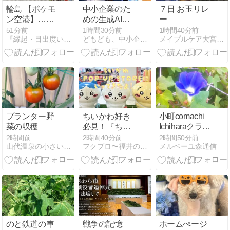
輪島 【ポケモ
中小企業のた
７日 お玉リレ
ン空港】…
めの生成AI活
ー
「復興支援」
用セミナーで
51分前
1時間30分前
1時間40分前
『縁起・目出度い』 ちゃわん屋
どもども、中小企業診断士の遠田幹雄です。
メイプルケア大宮デイサービス
効果絶大！
講師を務めま
す（石川県中
小企業団体中
央会にて）
プランター野
ちいかわ好き
小町comachi
菜の収穫
必見！『ちい
Ichiharaクラウ
かわPOP UP
ンパント型オ
2時間前
2時間40分前
2時間50分前
山代温泉の小さい宿「紅柿荘」女将の一言
フクブロ〜福井のワクワク発見サイト〜
メルベーユ森通信
STORE』に行
ールチタン～
ってきたよ！
日本が世界シ
ェア8割を握
る"素材"～
のと鉄道の車
戦争の記憶
ホームぺージ