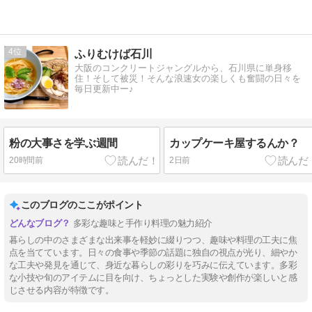
4
ふりむけば石川
大阪のコンクリートジャングルから、石川県に単身移
住！そして被災！そんな浪速女の楽しくも奮闘の日々を
毎日更新中ー♪
粉の大事さを学ぶ週間
カップケーキ屋するんか？
20時間前
2日前
このブログのここがポイント
多彩な趣味と手作り料理の魅力紹介
暮らしの中のさまざまな出来事を軽妙に綴りつつ、趣味や料理の工夫に焦
点を当てています。日々の食事や季節の話題に独自の視点が光り、細やか
な工夫や発見を通じて、身近な暮らしの彩りを巧みに伝えています。多彩
な小技や旬のアイテムに目を向け、ちょっとした実験や創作が楽しいと感
じさせる内容が特徴です。