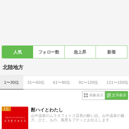
人気
フォロー数
急上昇
新着
北陸地方
1〜30位
31〜60位
61〜90位
91〜120位
121〜150位
画像表示
文字表示
1
酎ハイとわたし
山中温泉のムラタフォトス店長の酔い話。山中温泉の魅
力、ひと、もの、風景をプチッとお伝えします。