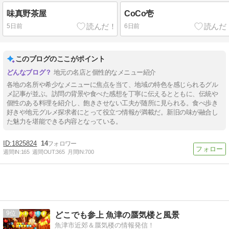
味真野茶屋
CoCo壱
5日前
6日前
このブログのここがポイント
地元の名店と個性的なメニュー紹介
各地の名所や希少なメニューに焦点を当て、地域の特色を感じられるグル
メ記事が並ぶ。訪問の背景や食べた感想を丁寧に伝えるとともに、伝統や
個性のある料理を紹介し、飽きさせない工夫が随所に見られる。食べ歩き
好きや地元グルメ探求者にとって役立つ情報が満載だ。新旧の味が融合し
た魅力を堪能できる内容となっている。
1825824
14
週間IN:
165
週間OUT:
365
月間IN:
700
9
どこでも参上 魚津の蜃気楼と風景
魚津市近郊＆蜃気楼の情報発信！