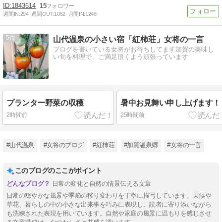
1843614
15
週間IN:
294
週間OUT:
1062
月間IN:
1248
5
山代温泉の小さい宿「紅柿荘」女将の一言
ブログを書いている女将がお待ちしてます加賀の美味し
い旬を料理で、ご満足頂くよう頑張っています
プランター野菜の収穫
暑中お見舞い申し上げます！
2時間前
25時間前
#山代温泉
#女将のブログ
#紅柿荘
#加賀温泉郷
#女将の一言
このブログのここがポイント
日常の変化と自然の情景伝える文章
日常の穏やかな風景や季節の移り変わりを丁寧に描写しています。天候や
草花、暮らしの中の小さな出来事を巧みに表現し、読者に寄り添いながら
も洗練された表現を用いています。自然や家庭の風景に温もりを感じさせ