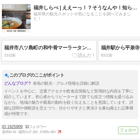
11
福井しらべ | ええーっ！？そうなんや！知らんかったわ。
福井県の観光スポットや気になることを調べてみまし
た！
福井市八ツ島町の和牛骨マーラータンへ！注文方法・料金・駐車場を紹介
33日前
63日前
このブログのここがポイント
各地の観光・グルメ情報を詳細に解説
イベントを中心に、交通アクセスや飲食店情報など実用的な内容を丁寧に
紹介しています。初心者からリピーターまで誰でも役立つ情報を盛り込み
ながら、地域の魅力や最新の動向を鋭く伝えることを意識しています。詳
細な説明や体験談を交えつつ、分かりやすさと奥深さを兼ね備えた記事構
成が特徴です。
1925909
11
週間IN:
90
週間OUT:
280
月間IN:
480