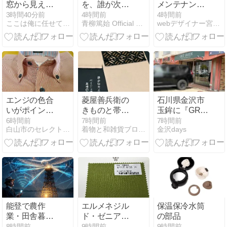
窓から見えた
を、誰が次の
メンテナンス
あの風景をも
世代へつなぐ
中につき、お
3時間40分前
4時間前
4時間前
ここは俺に任せて先に行け
青柳篤始 Official Site
webデザイナー宮永美穂の起業ブログ
う一度。カナ
のか｜戦没者
問い合わせは
リアナス（フ
追悼式で考え
お電話でお願
ォックスフェ
たこと
いいたしま
イス）栽培へ
す。
の挑戦！
エンジの色合
菱屋善兵衛の
石川県金沢市
いがポイント
きものと帯で
玉鉾に『GRIT
BDシャツ
大人の着こな
GREEN』な
6時間前
7時間前
7時間前
白山市のセレクトショップ紳士服ひらたです。
着物と和雑貨ブログきものふくしま
金沢days
し/女性の色気
る古着と植物
を感じる組み
のお店がオー
合わに心が惹
プンしてる。
かれる
能登で農作
エルメネジル
保温保冷水筒
業・田舎暮ら
ド・ゼニアの
の部品
しを始める前
モヘア生地が
8時間前
9時間前
9時間前