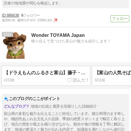
読者の地域愛や関心を喚起します。
886638
6
週間IN:
80
週間OUT:
670
月間IN:
320
15
Wonder TOYAMA Japan
移り住んで見つけた富山の魅力を紹介します！
【ドラえもんのふるさと富山】藤子・F・不二雄ゆかりの観光スポットと高岡名所
22日前
32日前
このブログのここがポイント
地域の伝統と風景を深掘りした詳細紹介
富山県の多彩な魅力を伝えることに特化しています。郷土料理のます寿し
や、物語性あふれる文化人の足跡、季節の絶景スポットまで幅広く取り上
げ、地元の歴史や風土を織り交ぜながら、観光や食の情報を丁寧に解説し
ます。地域の奥深さと魅力が伝わる内容で、知識欲を満たしながら旅行計