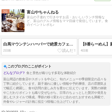
3
富山やちゃんねる
富山の子連れで行きやすお店・おいしいランチ情報な
ど、富山のグルメ情報をママ目線で発信しています。食
のイベントレポも♪
白馬マウンテンハーバーで絶景カフェ｜THE CITY BAKERYのベーカーズマフィン
2日前
4日前
このブログのここがポイント
食と景色が織りなす多彩な体験紹介
富山周辺の飲食店やスポットを中心に、旬のメニューや季節限定の品々を
丁寧に紹介しています。親子連れに優しい情報や予約事情、店の雰囲気ま
で幅広く網羅し、食や訪問の楽しみ方を豊かに伝えています。実際の体験
やこだわりポイントも織り交ぜながら、日常のちょっとした贅沢や発見を
楽しむスタイルで構成。季節の移り変わりに合わせたおすすめも満載で、
外食やレジャーの計画に役立つ情報に仕上げています。