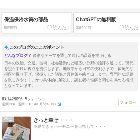
保温保冷水筒の部品
ChatGPTの無料版
9時間前
33時間前
このブログのここがポイント
多彩なテーマを通して現代の課題を掘下げる
日本の政治、交通、技術、社会活動など幅広い分野の論評を通じて、現代
を照らす鋭い視点を提供します。地政学から日常の便利さまで、多角的な
視座で掘り下げ、深掘りした議論と具体策を紡ぎ出します。専門的な話題
を親しみやすく、かつ具体的に解説し、読む者の理解と関心を高める構成
となっています。
1428096
5
週間IN:
40
週間OUT:
640
月間IN:
180
25
きっと幸せ・・・
感動できるハーモニーを目指して・・・