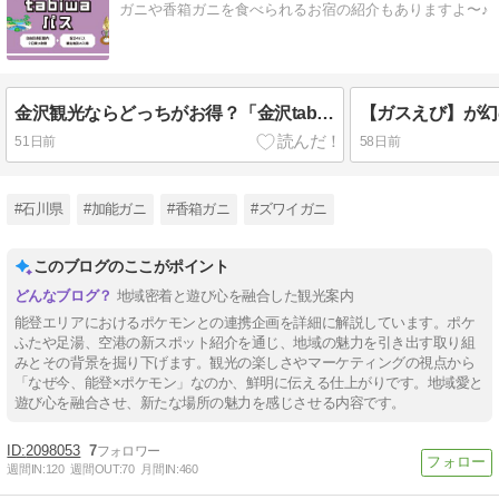
ガニや香箱ガニを食べられるお宿の紹介もありますよ〜♪
金沢観光ならどっちがお得？「金沢tabiwaパス」と「金沢市内1日フリー乗車券」
51日前
58日前
#石川県
#加能ガニ
#香箱ガニ
#ズワイガニ
このブログのここがポイント
地域密着と遊び心を融合した観光案内
能登エリアにおけるポケモンとの連携企画を詳細に解説しています。ポケ
ふたや足湯、空港の新スポット紹介を通じ、地域の魅力を引き出す取り組
みとその背景を掘り下げます。観光の楽しさやマーケティングの視点から
「なぜ今、能登×ポケモン」なのか、鮮明に伝える仕上がりです。地域愛と
遊び心を融合させ、新たな場所の魅力を感じさせる内容です。
2098053
7
週間IN:
120
週間OUT:
70
月間IN:
460