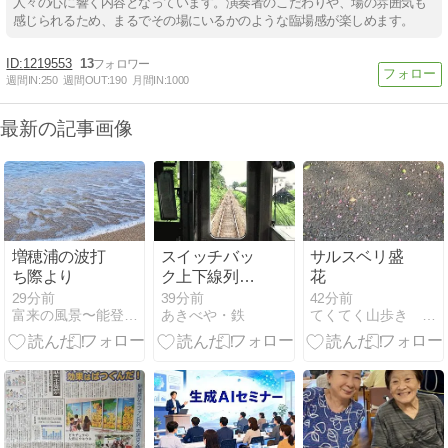
人々の心に響く内容となっています。演奏者のこだわりや、場の雰囲気も
感じられるため、まるでその場にいるかのような臨場感が楽しめます。
1219553
13
週間IN:
250
週間OUT:
190
月間IN:
1000
最新の記事画像
増穂浦の波打
スイッチバッ
サルスベリ盛
ち際より
ク上下線列車
花
並走（二本木
29分前
39分前
42分前
富来の風景〜能登の風景
あきべや・鉄
てくてく山歩き 今日はどこに登ろうか
駅）