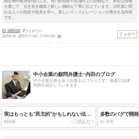
再生例や維持管理の工夫、専門的視察や意識向上の活動など、多彩な情報
を通じて、古き良き建築と新しい挑戦を丁寧に伝えています。古民家に関
わる人々の熱意や知見を学べ、新しいインスピレーションが湧き出る内容
です。
185526
7
週間IN:
60
週間OUT:
230
月間IN:
230
21
中小企業の顧問弁護士･内田のブログ
中小企業法務を扱う弁護士のコラムです。最新の法律・
判例を紹介していきます。
実はもっとも“民主的”かもしれない法──イスラム法の正体
66日前
4ヶ月前