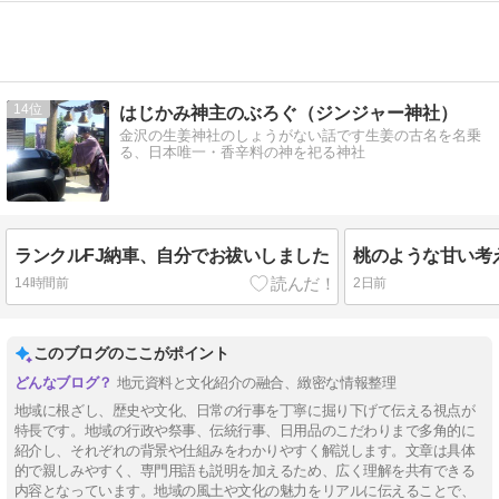
14
はじかみ神主のぶろぐ（ジンジャー神社）
金沢の生姜神社のしょうがない話です生姜の古名を名乗
る、日本唯一・香辛料の神を祀る神社
ランクルFJ納車、自分でお祓いしました
桃のような甘い考
14時間前
2日前
このブログのここがポイント
地元資料と文化紹介の融合、緻密な情報整理
地域に根ざし、歴史や文化、日常の行事を丁寧に掘り下げて伝える視点が
特長です。地域の行政や祭事、伝統行事、日用品のこだわりまで多角的に
紹介し、それぞれの背景や仕組みをわかりやすく解説します。文章は具体
的で親しみやすく、専門用語も説明を加えるため、広く理解を共有できる
内容となっています。地域の風土や文化の魅力をリアルに伝えることで、