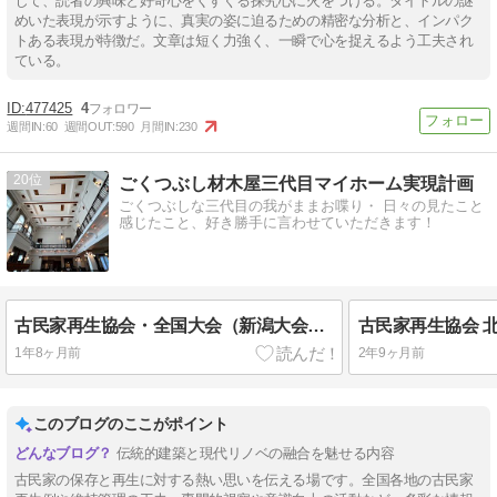
じて、読者の興味と好奇心をくすぐる探究心に火をつける。タイトルの謎
めいた表現が示すように、真実の姿に迫るための精密な分析と、インパク
トある表現が特徴だ。文章は短く力強く、一瞬で心を捉えるよう工夫され
ている。
477425
4
週間IN:
60
週間OUT:
590
月間IN:
230
20
ごくつぶし材木屋三代目マイホーム実現計画
ごくつぶしな三代目の我がままお喋り・ 日々の見たこと
感じたこと、好き勝手に言わせていただきます！
古民家再生協会・全国大会（新潟大会）に参加してきました。
1年8ヶ月前
2年9ヶ月前
このブログのここがポイント
伝統的建築と現代リノベの融合を魅せる内容
古民家の保存と再生に対する熱い思いを伝える場です。全国各地の古民家