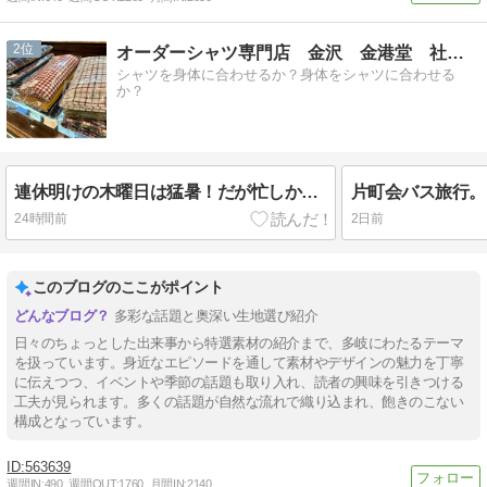
2
オーダーシャツ専門店 金沢 金港堂 社長ブログ
シャツを身体に合わせるか？身体をシャツに合わせる
か？
連休明けの木曜日は猛暑！だが忙しかった。
片町会バス旅行。
24時間前
2日前
このブログのここがポイント
多彩な話題と奥深い生地選び紹介
日々のちょっとした出来事から特選素材の紹介まで、多岐にわたるテーマ
を扱っています。身近なエピソードを通して素材やデザインの魅力を丁寧
に伝えつつ、イベントや季節の話題も取り入れ、読者の興味を引きつける
工夫が見られます。多くの話題が自然な流れで織り込まれ、飽きのこない
構成となっています。
563639
週間IN:
490
週間OUT:
1760
月間IN:
2140