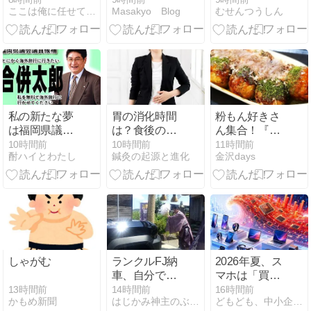
ここは俺に任せて先に行け
Masakyo Blog
むせんつうしん
に知ってほし
レディースみ
い「スマホ電
たいでオシャ
波」のリアル
レ！秋用のコ
と対策
ート生地とし
て作ろうか？
私の新たな夢
胃の消化時間
粉もん好きさ
は福岡県議会
は？食後の目
ん集合！『金
議員になる事
安と胃もたれ
沢港クルーズ
10時間前
10時間前
11時間前
酎ハイとわたし
鍼灸の起源と進化
金沢days
です。もちろ
対策
ターミナル』
ん自民党です
で『なんちゃ
ってこなもん
フェス』開
催。8月9日。
しゃがむ
ランクルFJ納
2026年夏、ス
車、自分でお
マホは「買
祓いしました
う」より「配
13時間前
14時間前
16時間前
かもめ新聞
はじかみ神主のぶろぐ（ジンジャー神社）
どもども、中小企業診断士の遠田幹雄です。
分する」時代