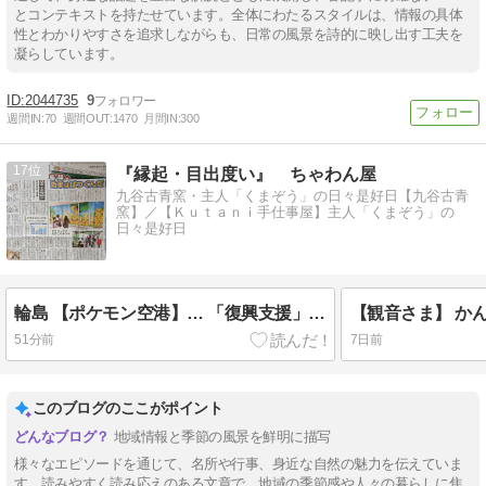
とコンテキストを持たせています。全体にわたるスタイルは、情報の具体
性とわかりやすさを追求しながらも、日常の風景を詩的に映し出す工夫を
凝らしています。
2044735
9
週間IN:
70
週間OUT:
1470
月間IN:
300
17
『縁起・目出度い』 ちゃわん屋
九谷古青窯・主人「くまぞう」の日々是好日【九谷古青
窯】／【Ｋｕｔａｎｉ手仕事屋】主人「くまぞう」の
日々是好日
輪島 【ポケモン空港】… 「復興支援」 効果絶大！
【観音さま】 か
51分前
7日前
このブログのここがポイント
地域情報と季節の風景を鮮明に描写
様々なエピソードを通じて、名所や行事、身近な自然の魅力を伝えていま
す。読みやすく読み応えのある文章で、地域の季節感や人々の暮らしに焦