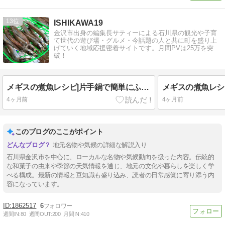
13
ISHIKAWA19
金沢市出身の編集長サティーによる石川県の観光や子育
て世代の遊び場・グルメ・今話題の人と共に町を盛り上
げていく地域応援密着サイトです。月間PVは25万を突
破！
メギスの煮魚レシピ|片手鍋で簡単にふっくら！
4ヶ月前
4ヶ月前
このブログのここがポイント
地元名物や気候の詳細な解説入り
石川県金沢市を中心に、ローカルな名物や気候動向を扱った内容。伝統的
な和菓子の由来や季節の天気情報を通じ、地元の文化や暮らしを楽しく学
べる構成。最新の情報と豆知識も盛り込み、読者の日常感覚に寄り添う内
容になっています。
1862517
6
週間IN:
80
週間OUT:
200
月間IN:
410