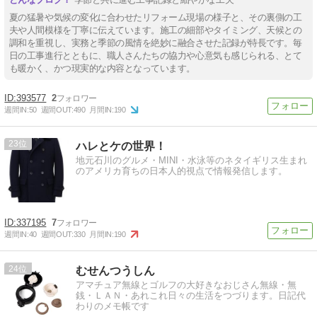
夏の猛暑や気候の変化に合わせたリフォーム現場の様子と、その裏側の工
夫や人間模様を丁寧に伝えています。施工の細部やタイミング、天候との
調和を重視し、実務と季節の風情を絶妙に融合させた記録が特長です。毎
日の工事進行とともに、職人さんたちの協力や心意気も感じられる、とて
も暖かく、かつ現実的な内容となっています。
393577
2
週間IN:
50
週間OUT:
490
月間IN:
190
23
ハレとケの世界！
地元石川のグルメ・MINI・水泳等のネタイギリス生まれ
のアメリカ育ちの日本人的視点で情報発信します。
337195
7
週間IN:
40
週間OUT:
330
月間IN:
190
24
むせんつうしん
アマチュア無線とゴルフの大好きなおじさん無線・無
銭・ＬＡＮ・あれこれ日々の生活をつづります。日記代
わりのメモ帳です