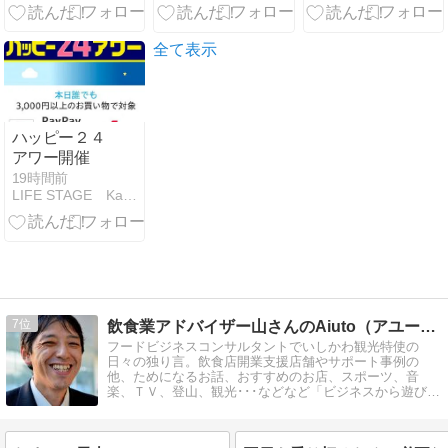
になった（ユ
ーザーの興味
は新型スマホ
全て表示
よりAIや他端
末との連携に
移動）
ハッピー２４
アワー開催
19時間前
LIFE STAGE KatoreyA
7
飲食業アドバイザー山さんのAiuto（アユート！）ブログ
フードビジネスコンサルタントでいしかわ観光特使の
日々の独り言。飲食店開業支援店舗やサポート事例の
他、ためになるお話、おすすめのお店、スポーツ、音
楽、ＴＶ、登山、観光･･･などなど「ビジネスから遊びま
で」を幅広く綴る知的で軽薄な雑感ブログ。