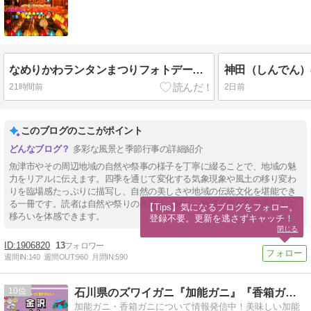
なめりかわランタンまつりフォトデー2026を見学！汗も滴る30分！
21時間前
2日前
このブログのここがポイント
多彩な風景と季節行事の詳細紹介
魚津市やその周辺地域の自然や祭事の様子を丁寧に綴ることで、地域の魅
力をリアルに伝えます。四季を通じて変化する気象現象や風土の移り変わ
りを臨場感たっぷりに描写し、自然の美しさや地域の伝統文化を堪能でき
る一冊です。読者は自然や祭りの奥深さに触れ、地域の豊かな四季折々の
【Tips】気になるブログをフォロー。

移ろいを体感できます。
登録不要。更新を逃さずキャッチ！
閉じる
1906820
13
週間IN:
140
週間OUT:
960
月間IN:
590
10
石川県のズワイガニ『加能ガニ』『香箱ガニ』の情報マガジン
加能ガニ・香箱ガニについて情報発信中！美味しい加能