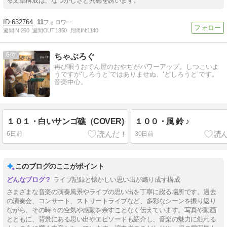
る文章構成は、なつかしさと共感を誘います。
632764
11
週間IN:
260
週間OUT:
1350
月間IN:
1140
6
ちゃぶろぐ
再び唄うおでん屋のおやぢがパワーアップ。しつこいよ
うですが‘しろうと’ではありませぬ、‘どしろうと’です。
音楽中心。
１０１・白いサンゴ礁（COVER)
１００・風 鈴 ♪
6日前
30日前
このブログのここがポイント
ライブ記録と懐かしい思い出が織り成す構成
さまざまな音楽の演奏風景やライブの思い出を丁寧に綴る場所です。過去
の演奏会、コンサート、ストリートライブなど、多彩なシーンを振り返り
ながら、その時々の空気や感動を余すことなく伝えています。写真や動画
とともに、背景にある思い出やエピソードも紹介し、音楽の魅力に触れる