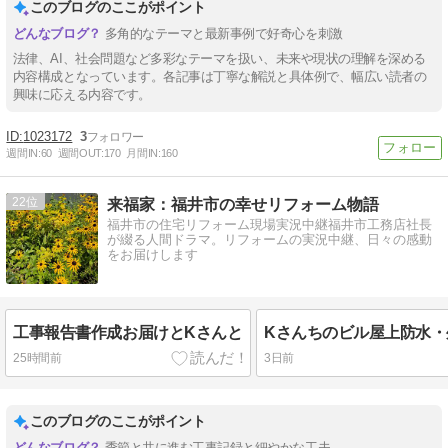
このブログのここがポイント
多角的なテーマと最新事例で好奇心を刺激
法律、AI、社会問題など多彩なテーマを扱い、未来や現状の理解を深める
内容構成となっています。各記事は丁寧な解説と具体例で、幅広い読者の
興味に応える内容です。
1023172
3
週間IN:
60
週間OUT:
170
月間IN:
160
22
来福家：福井市の幸せリフォーム物語
福井市の住宅リフォーム現場実況中継福井市工務店社長
が綴る人間ドラマ。リフォームの実況中継、日々の感動
をお届けします
工事報告書作成お届けとKさんと
25時間前
3日前
このブログのここがポイント
季節と共に進む工事記録と細やかな工夫