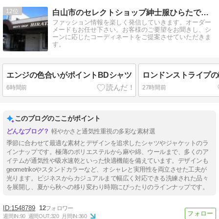
12
白山市のセレクトショップ紳士服ひらたです。
ファッション情報を楽しく発信していきます。オーダー
メードもお任せ下さい。お客様のご要望をお聞きし、シ
ーンに応じたコーディネートをご提案させていただきま
す。
エンジの色合いがポイントBDシャツ
ロンドンストライプの
6時間前
27時間前
このブログのここがポイント
軽やかさと通気性重視の多彩な素材選
季節に合わせて最適な素材とデザインを追求したシャツやジャケットのラ
インナップです。極薄のポリエステルから麻や綿、ウールまで、多くのア
イテムが通気性や吸水速乾といった快適機能を備えています。デザインも
geometrikoやスタンドカラーなど、オシャレと実用性を両立させた工夫が
光ります。ビジネスからカジュアルまで幅広く対応できる洗練された品々
を展開し、夏から秋への移り変わり時期にぴったりのラインナップです。
1548789
12
週間IN:
90
週間OUT:
320
月間IN:
360