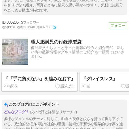
をさりげなく紹介。写真とともに情景を思い浮かべやすく、気軽に旅気分
を楽しめる構成が特徴です。
835235
5
週間IN:
60
週間OUT:
640
月間IN:
290
19
暇人肥満児の付録炸裂袋
偏屈親父のちょっと穿った情報の読み方紹介当然、新し
い街の散策情報やグルメ情報のご紹介も一筋縄ではいき
ません
『「手に負えない」を編みなおす』
『グレイスレス』
28時間前
8日前
このブログのここがポイント
鋭い批評と詳細なリサーチ力
多様なジャンルのテーマに対して、独自の視点と鋭さを持って掘り下げて
いる。政治的な権力構造や社会の裏側、芸術の革新や心理学的な考察を通