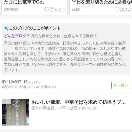
たまには電車でGo。
平日を乗り切るために必要な
20時間前
2日前
このブログのここがポイント
身近な自然と文化に焦点を当てる観察力
季節の移り変わりや地元の風物詩、日常のちょっとした出来事を鋭く観察
し、丁寧に伝えています。地震や気候の動き、街の様子、親しみやすい散
策や食の記録を通じて、生活の中に潜む変化や風情に静かな視点を持ち、
普段見過ごしがちな自然や文化の豊かさを再認識させてくれる内容です。
文章は身近でありながらも洞察に富み、多彩なテーマが個性豊かに描かれ
ています。
1194807
15
週間IN:
250
週間OUT:
1770
月間IN:
960
8
おいしい蕎麦、中華そばを求めて彷徨うブログ
福井の蕎麦屋、中華そば店を食べ歩き