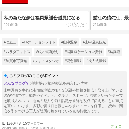
私の新たな夢は福岡県議会議員になる事です。もちろん自民党です
鯖江の鯖の江、最
10時間前
25時間前
#七五三
#ロケーションフォト
#山中温泉
#山中温泉観光
#ムラタフォトス
#成人式前撮り
#庭園ロケーション撮影
#写真館
#加賀市写真館
#フォトスタジオ
#記念撮影
#成人式撮影
このブログのここがポイント
地域情報と観光交流を融合した内容
山中温泉を中心に南加賀地域の様々な話題や情報を幅広く取り上げている
のが特徴です。観光やイベント、グルメ、スポーツ、交通といったテーマ
を取り入れつつ、地元の魅力や旬の話題を新鮮な視点で伝えることに重点
を置いています。多彩な切り口と親しみやすいトーンを併用し、読者の関
心を引きつける工夫が随所に施されている点も特徴的です。
1560448
15
週間IN:
640
週間OUT:
2260
月間IN:
2830