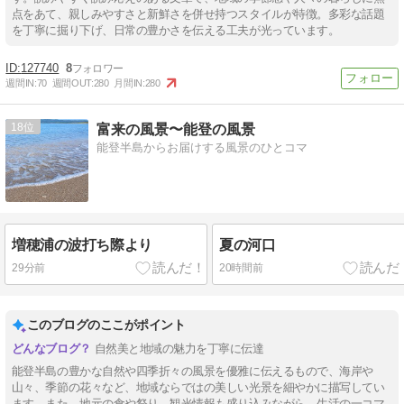
点をあて、親しみやすさと新鮮さを併せ持つスタイルが特徴。多彩な話題
を丁寧に掘り下げ、日常の豊かさを伝える工夫が光っています。
127740
8
週間IN:
70
週間OUT:
280
月間IN:
280
18
富来の風景〜能登の風景
能登半島からお届けする風景のひとコマ
増穂浦の波打ち際より
夏の河口
29分前
20時間前
このブログのここがポイント
自然美と地域の魅力を丁寧に伝達
能登半島の豊かな自然や四季折々の風景を優雅に伝えるもので、海岸や
山々、季節の花々など、地域ならではの美しい光景を細やかに描写してい
ます。また、地元の食や祭り、観光情報も盛り込みながら、生活の一コマ