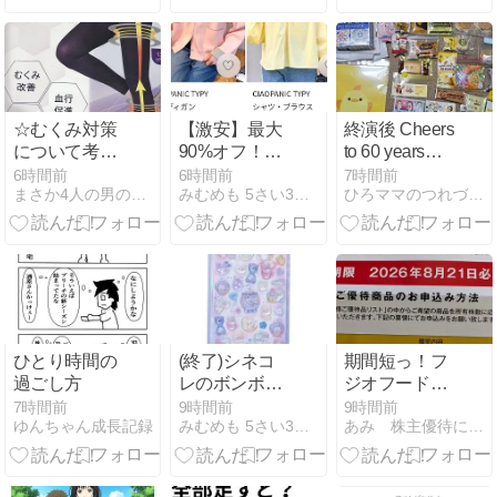
☆むくみ対策
【激安】最大
終演後 Cheers
について考え
90%オフ！
to 60 years
る☆
CIAOPANIC
7/24 東京 ニッ
6時間前
6時間前
7時間前
まさか4人の男の子のお母さんになるなんて。
みむめも 5さい3さいこそだて
ひろママのつれづれ日記
TYPY♡550円
ショーホール
たくさん♡さ
らに
DEAL10%！
ひとり時間の
(終了)シネコ
期間短っ！フ
過ごし方
レのボンボン
ジオフードグ
ドロップシー
ループ本社よ
7時間前
9時間前
9時間前
ゆんちゃん成長記録
みむめも 5さい3さいこそだて
あみ 株主優待にあこがれて〜 節約＆お得を楽しむ
ル！オリジナ
り優待案内到
ル柄 順次入っ
着
てます✨