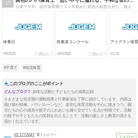
異色のパパ保育士 思いやりに溢れる、平和な世の中をつくりたい
17
企業で９年、認可保育園で１０年勤めた異色の経歴を持ち、個人事業主として開業したパパ保育士が、日々の活動や、我が家の生活の様子などを書き綴ります。
休養日
吹奏楽コンクール
アイグラン保育
4時間前
28時間前
2日前
#子育て
#幼児体育
このブログのここがポイント
多様な活動と子どもたちの成長記録
さまざまな幼児期の運動指導と行事参加を丁寧に紹介しています。内容は
跳び箱や鉄棒、パラバルーンなど、多彩な体育活動を中心に描きつつ、園
児たちの心の成長や親子のふれあいも織り交ぜている点が特徴です。活動
の様子や子どもたちの笑顔を伝えることで、活動の楽しさと教育の深さを
温かく伝えています。
1772647
8