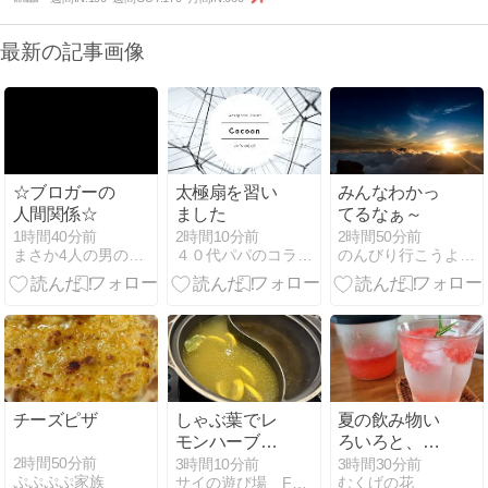
最新の記事画像
☆ブロガーの
太極扇を習い
みんなわかっ
人間関係☆
ました
てるなぁ～
1時間40分前
2時間10分前
2時間50分前
まさか4人の男の子のお母さんになるなんて。
４０代パパのコラム的なんでもブログ | 40代にして、…
のんびり行こうよ！たった一度きりの人生なのだから、後悔しな…
チーズピザ
しゃぶ葉でレ
夏の飲み物い
モンハーブだ
ろいろと、ガ
しやってます
ラスのストロ
2時間50分前
3時間10分前
3時間30分前
ぷぷぷぷ家族
サイの遊び場 Family Life
むくげの花
✨
ー