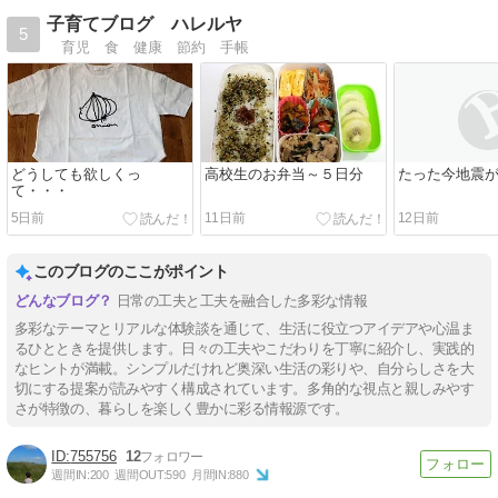
子育てブログ ハレルヤ
5
育児 食 健康 節約 手帳
どうしても欲しくっ
高校生のお弁当～５日分
たった今地震
て・・・
5日前
11日前
12日前
このブログのここがポイント
日常の工夫と工夫を融合した多彩な情報
多彩なテーマとリアルな体験談を通じて、生活に役立つアイデアや心温ま
るひとときを提供します。日々の工夫やこだわりを丁寧に紹介し、実践的
なヒントが満載。シンプルだけれど奥深い生活の彩りや、自分らしさを大
切にする提案が読みやすく構成されています。多角的な視点と親しみやす
さが特徴の、暮らしを楽しく豊かに彩る情報源です。
755756
12
週間IN:
200
週間OUT:
590
月間IN:
880