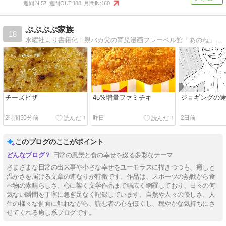
週間IN:
52
週間OUT:
188
月間IN:
160
ぷぷぷぷ家族
18
水曜社より書籍化！親バカ父の育児漫画フレーベル館「あのね」で４月から連載決定
チーズピザ
45%増量ファミチキ
ジョギングの
2時間50分前
昨日
2日前
このブログのここがポイント
日常の風景と食の幸せを綴る多彩なテーマ
さまざまな日常の出来事や小さな幸せをユーモラスに描きつつも、癒しと
温かさを届ける文章の連なりが特徴です。作品は、スポーツの熱戦から食
べ物の素晴らしさ、心に響く文学作品まで幅広く網羅しており、日々の何
気ない瞬間を丁寧に急ぎ足なく記録しています。自然や人々の優しさ、人
生の様々な側面に触れながら、読む者の心をほぐし、穏やかな気持ちにさ
せてくれる癒し系ブログです。