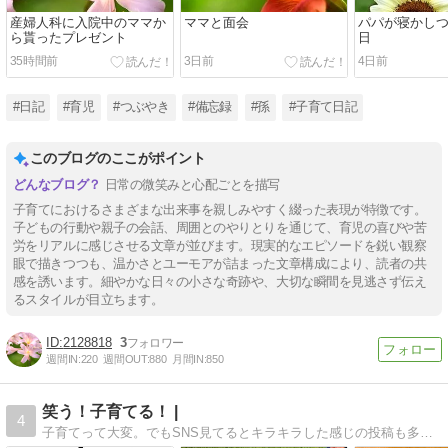
産婦人科に入院中のママか
ママと面会
パパが寝かし
ら貰ったプレゼント
日
35時間前
3日前
4日前
#日記
#育児
#つぶやき
#備忘録
#孫
#子育て日記
このブログのここがポイント
日常の微笑みと心配ごとを描写
子育てにおけるさまざまな出来事を親しみやすく綴った表現が特徴です。
子どもの行動や親子の会話、周囲とのやりとりを通じて、育児の喜びや苦
労をリアルに感じさせる文章が並びます。現実的なエピソードを鋭い観察
眼で描きつつも、温かさとユーモアが詰まった文章構成により、読者の共
感を誘います。細やかな日々の小さな奇跡や、大切な瞬間を見逃さず伝え
るスタイルが目立ちます。
2128818
3
週間IN:
220
週間OUT:
880
月間IN:
850
笑う！子育てる！ |
4
子育てって大変。でもSNS見てるとキラキラした感じの投稿も多いし。それに比べたら・・・なんて思っているあなた！読む栄養ドリンクなブログです。疲れた時に一息つける、そんなブログ読んでみませんか？子育て中のあなたを応援したい！ペップな子育て日記