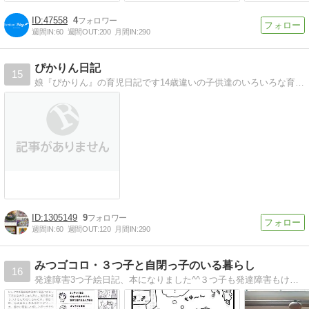
47558
4
週間IN:
60
週間OUT:
200
月間IN:
290
ぴかりん日記
15
娘『ぴかりん』の育児日記です14歳違いの子供達のいろいろな育児の事、お役立ち情報なども紹介していきます
1305149
9
週間IN:
60
週間OUT:
120
月間IN:
290
みつゴコロ・３つ子と自閉っ子のいる暮らし
16
発達障害3つ子絵日記、本になりました^^３つ子も発達障害もけっこういいね、なんて感じていただけるとうれしいです