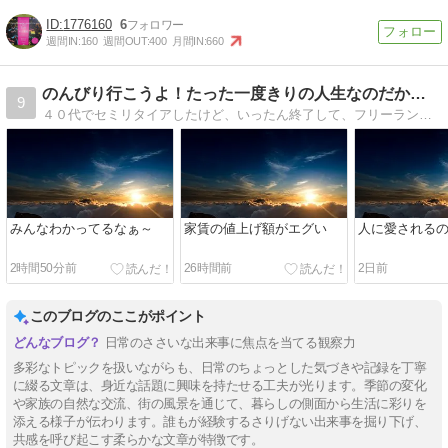
1776160
6
週間IN:
160
週間OUT:
400
月間IN:
660
のんびり行こうよ！たった一度きりの人生なのだから、後悔しな…
9
４０代でセミリタイアしたけど、いったん終了して、フリーランスとして働きだしたおじさんの妻と子供達との日常を綴ります。
みんなわかってるなぁ～
家賃の値上げ額がエグい
人に愛される
2時間50分前
26時間前
2日前
このブログのここがポイント
日常のささいな出来事に焦点を当てる観察力
多彩なトピックを扱いながらも、日常のちょっとした気づきや記録を丁寧
に綴る文章は、身近な話題に興味を持たせる工夫が光ります。季節の変化
や家族の自然な交流、街の風景を通じて、暮らしの側面から生活に彩りを
添える様子が伝わります。誰もが経験するさりげない出来事を掘り下げ、
共感を呼び起こす柔らかな文章が特徴です。