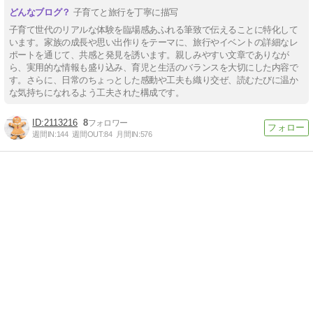
子育てと旅行を丁寧に描写
子育て世代のリアルな体験を臨場感あふれる筆致で伝えることに特化して
います。家族の成長や思い出作りをテーマに、旅行やイベントの詳細なレ
ポートを通じて、共感と発見を誘います。親しみやすい文章でありなが
ら、実用的な情報も盛り込み、育児と生活のバランスを大切にした内容で
す。さらに、日常のちょっとした感動や工夫も織り交ぜ、読むたびに温か
な気持ちになれるよう工夫された構成です。
2113216
8
週間IN:
144
週間OUT:
84
月間IN:
576