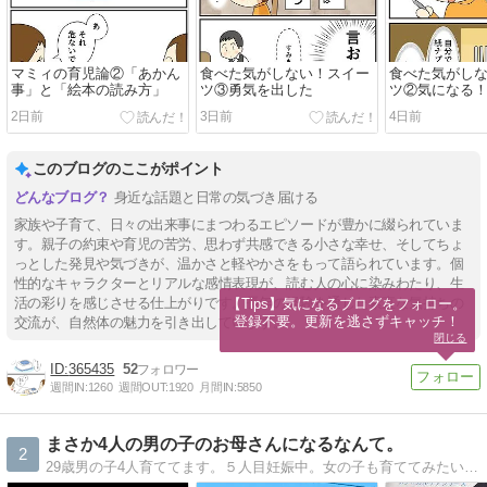
マミィの育児論②「あかん
食べた気がしない！スイー
食べた気がし
事」と「絵本の読み方」
ツ③勇気を出した
ツ②気になる
2日前
3日前
4日前
このブログのここがポイント
身近な話題と日常の気づき届ける
家族や子育て、日々の出来事にまつわるエピソードが豊かに綴られていま
す。親子の約束や育児の苦労、思わず共感できる小さな幸せ、そしてちょ
っとした発見や気づきが、温かさと軽やかさをもって語られています。個
性的なキャラクターとリアルな感情表現が、読む人の心に染みわたり、生
活の彩りを感じさせる仕上がりです。長年の経験を通じた素直な気持ちの
【Tips】気になるブログをフォロー。

登録不要。更新を逃さずキャッチ！
交流が、自然体の魅力を引き出しています。
閉じる
365435
52
週間IN:
1260
週間OUT:
1920
月間IN:
5850
まさか4人の男の子のお母さんになるなんて。
2
29歳男の子4人育ててます。５人目妊娠中。女の子も育ててみたいけど、下はまさかの双子でした。男の子のお母さんは可哀想と言われがちですが、そんなことないんだよ！というのを発信できたら。変なママ友や癖のある芸能人のことも書いてます。笑