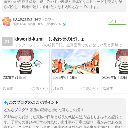
食文化や自然遺産を、親しみやすい表現と具体的なエピソードを交えなが
ら紹介し、現地の魅力に触れたくなる内容となっています。
1923353
14
週間IN:
47
週間OUT:
50
月間IN:
224
kkworld-kumi しあわせのばしょ
21
ミックスツインズの成長日記。生真面目でおとなしい兄と天然でおバカキャラな妹の面白い日常を綴っています。
2026年7月5日
2026年6月16日
2026年5月30日
35日前
54日前
71日前
このブログのここがポイント
家族の記録と温かな暮らしの綴り
2013年から始まった家族の日常と成長の軌跡を追う温もりあふれる記録で
す。子育ての喜びや日常の何気ない出来事を丁寧に綴り、温かみのある文
章とイラストで伝えています。都度のささやかな出来事を大切にし、育む