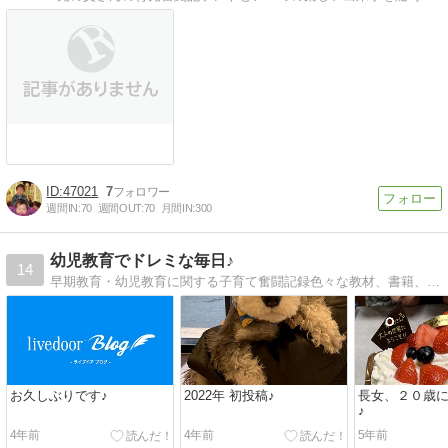
47021
7
週間IN:
70
週間OUT:
70
月間IN:
300
幼児教育でドレミな毎日♪
14
早期教育・幼児教育に関する子育て奮闘記録色々な教材、書籍、教室選びetcに役立つ情報と日々の取り組み＆健康について
お久しぶりです♪
2022年 初投稿♪
長女、２０歳
♪
4年前
4年前
5年前