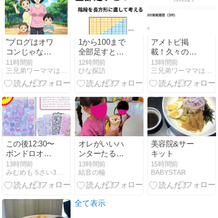
”ブログはオワ
1から100まで
アメトピ掲
コンじゃな
全部足すとい
載！久々のあ
い？ブログを
くつ？階段を
る意味季節ネ
11時間前
12時間前
13時間前
三兄弟ワーママは元同居嫁
ひな探訪
三兄弟ワーママは元同居嫁
書き続けて気
長方形に直し
タ？
づいた本当の
て考える｜小
価値”
学生の算数
【数と計算】
この後12:30〜
オレがいいハ
美容院&サー
ボンドロオリ
ンターたる証
キット
ジナル柄♡発
拠。
13時間前
13時間前
15時間前
みむめも 5さい3さいこそだて
結音の輪
BABYSTAR
売！はちみつ
にーはおゆに
こんetc/今買え
るプチ
全て表示