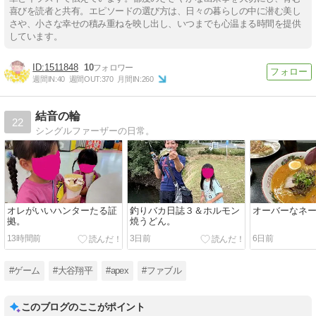
喜びを読者と共有。エピソードの選び方は、日々の暮らしの中に潜む美し
さや、小さな幸せの積み重ねを映し出し、いつまでも心温まる時間を提供
しています。
1511848
10
週間IN:
40
週間OUT:
370
月間IN:
260
結音の輪
22
シングルファーザーの日常。
オレがいいハンターたる証
釣りバカ日誌３＆ホルモン
オーバーなネ
拠。
焼うどん。
13時間前
3日前
6日前
#ゲーム
#大谷翔平
#apex
#ファブル
このブログのここがポイント