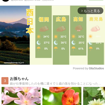
もっと見る
arrow_forward_ios
Powered by 
GliaStudios
Mute
お孫ちゃん
3
娘が仕事復帰したのを機に週４で１歳の孫を預かることになった ばぁばの備忘録