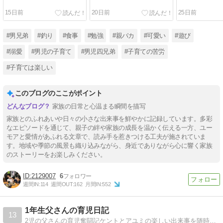
15日前
20日前
25日前
#男兄弟
#釣り
#食事
#勉強
#親バカ
#可愛い
#遊び
#溺愛
#男児の子育て
#男児四兄弟
#子育ての苦労
#子育ては楽しい
このブログのここがポイント
家族の日常と心温まる瞬間を描写
家族とのふれあいや日々の小さな出来事を鮮やかに記録しています。多彩
なエピソードを通じて、親子の絆や家族の成長を温かく伝える一方、ユー
モアと愛情があふれる文章で、読み手を惹きつける工夫が施されていま
す。地域や季節の風景も織り込みながら、身近でありながら心に響く家族
のストーリーをお楽しみください。
2129007
6
週間IN:
114
週間OUT:
162
月間IN:
552
1年生父さんの育児日記
13
2児の父さんの育児奮闘記ケントとアユミの楽しい出来事を随時アップ。