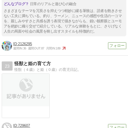
日常のリアルと遊び心の融合
さまざまなテーマを冗長さを抑えつつ軽妙に綴る筆致は、読者を飽きさせ
ない工夫に満ちている。釣り、ラーメン、ニュースの感想や生活の一コマ
を、親しみやすさと共感を誘う表現で描きながらも、鋭い観察眼とユーモ
アを絶妙に織り交ぜて紹介している。リアルな体験をもとに、さりげなく
人生の局面や社会の風景を映し出すスタイルも特徴的だ。
2126295
週間IN:
36
週間OUT:
87
月間IN:
189
怪獣と姫の育て方
23
怪獣（４歳）と姫（０歳）の育児日記。
729607