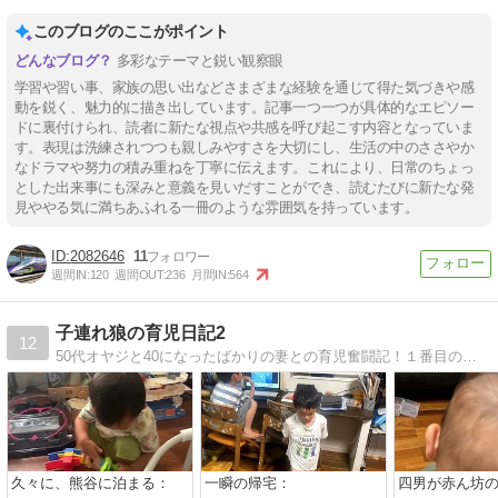
このブログのここがポイント
多彩なテーマと鋭い観察眼
学習や習い事、家族の思い出などさまざまな経験を通じて得た気づきや感
動を鋭く、魅力的に描き出しています。記事一つ一つが具体的なエピソー
ドに裏付けられ、読者に新たな視点や共感を呼び起こす内容となっていま
す。表現は洗練されつつも親しみやすさを大切にし、生活の中のささやか
なドラマや努力の積み重ねを丁寧に伝えます。これにより、日常のちょっ
とした出来事にも深みと意義を見いだすことができ、読むたびに新たな発
見ややる気に満ちあふれる一冊のような雰囲気を持っています。
2082646
11
週間IN:
120
週間OUT:
236
月間IN:
564
子連れ狼の育児日記2
12
50代オヤジと40になったばかりの妻との育児奮闘記！１番目の子ができてから、ブログを続けております！！
久々に、熊谷に泊まる：
一瞬の帰宅：
四男が赤ん坊