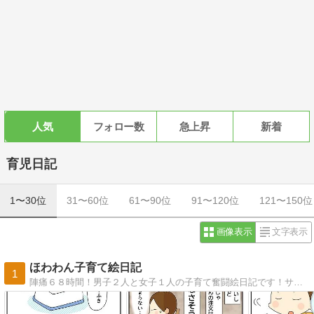
人気
フォロー数
急上昇
新着
育児日記
1〜30位
31〜60位
61〜90位
91〜120位
121〜150位
画像表示
文字表示
ほわわん子育て絵日記
1
陣痛６８時間！男子２人と女子１人の子育て奮闘絵日記です！サイトを引越ししました！旧サイトからは自動で飛びます〜