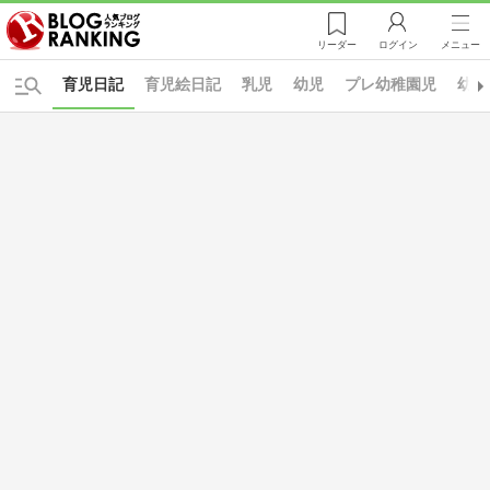
リーダー
ログイン
メニュー
育児日記
育児絵日記
乳児
幼児
プレ幼稚園児
幼稚