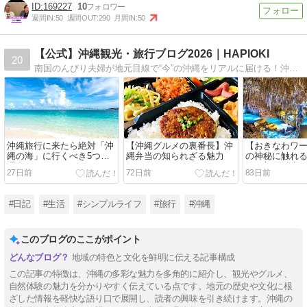
169227
10
週間IN:
50
週間OUT:
290
月間IN:
50
【公式】沖縄観光・旅行ブログ2026｜HAPIOKI
20
南国のんびり夫婦が地元目線で“今”の沖縄をリアルに届ける！沖縄特化ブログ。雑誌メディアにも紹介されました。
沖縄旅行に来たら絶対「沖
【沖縄グルメの裏番長】沖
【おきなわワ
縄の海」に行くべき5つの
縄弁当の知られざる魅力
の神秘に触れる
理由
洞が想像以上
27日前
72日前
83日前
た！
#日記
#生活
#シンプルライフ
#旅行
#沖縄
このブログのここがポイント
地域の特色と文化を鮮明に伝える記事構成
この記事の特徴は、沖縄の多彩な魅力を多角的に紹介し、観光やグルメ、
自然体験の魅力を分かりやすく伝えている点です。地元の歴史や文化に根
ざした情報を軽快な語り口で展開し、読者の興味を引き続けます。沖縄の