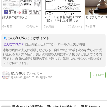
講演会のお知らせ
ティーチ研会報掲載４コマ
あけまして202
（89）「それは支援じゃナ
イ」
6ヶ月前
7ヶ月前
7ヶ月前
このブログのここがポイント
自己肯定とセルフコントロールの工夫が満載
家族や周囲の支えに感謝しながらも、自身の気分の浮き沈みを大らかに受
け止める考え方を紹介。気分の調整や大切にすべき気づきが見えてくる内
容です。自身の成長や環境の変化を通じて、気持ちのバランスを保つポイ
ントが伝わります。
794938
7
週間IN:
60
週間OUT:
120
月間IN:
250