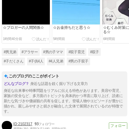
☆ブロガーの人間関係☆
☆お金持ちだと思う☆
☆むくみ対策
る☆
1時間40分前
5時間前
6時間前
#男兄弟
#アラサー
#男の子ママ
#双子育児
#双子
#子だくさん
#子供4人
#4人兄弟
#男の子双子
このブログのここがポイント
身近な話題を鋭く掘り下げる文章力
身近な出来事や時事問題をリアルに伝える特色があります。美容や育児、
家族の安全など、多方面のトピックを具体的かつ率直に取り上げ、読者に
新たな気づきや価値観の共有を促します。登場人物やエピソードが豊かに
描かれ、親しみやすさと鋭さが融合した文体で展開されているのが特徴で
す。
2102317
93
週間IN:
250
週間OUT:
1480
月間IN:
870