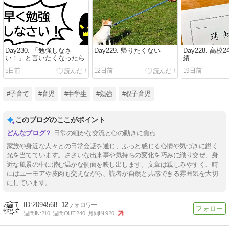
Day230. 「勉強しなさ
Day229. 帰りたくない
Day228. 高
い！」と言いたくなったら
績
5日前
12日前
19日前
#子育て
#育児
#中学生
#勉強
#双子育児
このブログのここがポイント
日常の細かな交流と心の動きに焦点
家族や身近な人々との日常会話を通じ、ふっと感じる心情や気づきに鋭く
光を当てています。ささいな出来事や気持ちの変化を巧みに織り交ぜ、身
近な風景の中に潜む温かな側面を映し出します。文章は親しみやすく、時
にはユーモアや皮肉も交えながら、読者が自然と共感できる雰囲気を大切
にしています。
2094568
12
週間IN:
210
週間OUT:
240
月間IN:
920