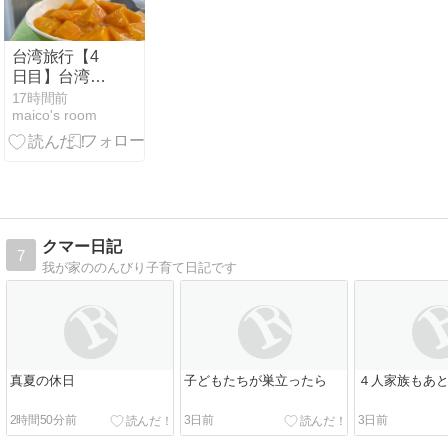
台湾旅行【4
日目】台湾に
来たら絶対食
17時間前
maico's room
べたい！冰讃
のマンゴーか
き氷
クマー日記
7
我が家ののんびり子育て日記です
真夏の休日
子どもたちが巣立ったら
４人家族もあ
2時間50分前
3日前
3日前