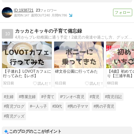
1938721
23
週間IN:
147
週間OUT:
240
月間IN:
786
カッカとキッキの子育て備忘録
10
4月からプレ幼稚園に通う予定！2歳児の発達や過ごし方、グッズやおもちゃレビューなど。右も左も分からなんなりにガンバッテイル。
【子連れ】LOVOTカフェに
碑文谷公園に行ってみた
【4歳】初めて
行ってみた【レポ】
り【三浦半島
32日前
61日前
68日前
#主婦
#専業主婦
#子育て
#ワンオペ育児
#育児
#育児日記
#育児ブログ
#一人っ子
#30代
#男の子ママ
#男の子育児
#育児グッズ
このブログのここがポイント