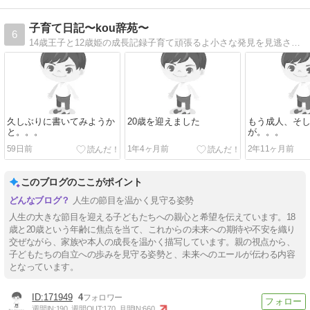
子育て日記〜kou辞苑〜
6
14歳王子と12歳姫の成長記録子育て頑張るよ小さな発見を見逃さないように、子供の成長を綴っていきます
久しぶりに書いてみようか
20歳を迎えました
もう成人、そ
と。。。
が。。。
59日前
1年4ヶ月前
2年11ヶ月前
このブログのここがポイント
人生の節目を温かく見守る姿勢
人生の大きな節目を迎える子どもたちへの親心と希望を伝えています。18
歳と20歳という年齢に焦点を当て、これからの未来への期待や不安を織り
交ぜながら、家族や本人の成長を温かく描写しています。親の視点から、
子どもたちの自立への歩みを見守る姿勢と、未来へのエールが伝わる内容
となっています。
171949
4
週間IN:
190
週間OUT:
170
月間IN:
660