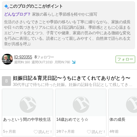
このブログのここがポイント
家族の暮らしと季節感を軽やかに描写
生活のささいなできごとや季節の移ろいを丁寧に綴りながら、家族の成長
や日々の気づきをリアルに伝える日記調の記録。季節感とともに心温まる
エピソードを交えつつ、子育てや健康、家庭の営みの中にある微細な変化
を巧みに表現している。読者にとって親しみやすく、自然体で語られる文
章が共感を呼ぶ
920355
8
週間IN:
160
週間OUT:
1010
月間IN:
760
妊娠日記＆育児日記〜うちにきてくれてありがとう〜
8
30代半ばで待ちに待った妊娠。妊娠の記録を日記として残してきました。産後の育児日記として続けます。現在年子姉妹の育児に奮闘中です。
あっという間の中学校生活
14歳おめでとう☆
体の成長
5ヶ月前
1年7ヶ月前
4年前