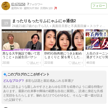
670258
7
週間IN:
50
週間OUT:
550
月間IN:
120
まったりもったりふにゃふにゃ通信2
19
24歳21歳17歳のお子ら3人＋真面目旦那と不真面目嫁＋スコティッシュフォールドとの事件な日常。
異なる大学施設で働いて思
BMSG熱再燃につきお勧め
人生のターニ
うこと＋お誕生日バナシ
しまくりと 髪を青くしたか
過ぎてスピり
った・・・
2日前
22日前
46日前
このブログのここがポイント
多彩な話題と親近感あふれる筆運び
友人に語るような親しみやすさとあらゆる日常を絵巻のように綴る特徴が
あります。最新の出来事や興味の範囲を自在に展開し、読者に身近な共感
と笑顔をもたらします。触れるだけで心がゆるむ、そんな一篇一篇が詰ま
った記録です。