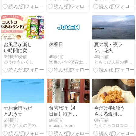
お風呂が楽し
休養日
夏の朝・夜ラ
い時間に変わ
ン。花火
る！コストコ
4時間前
3時間50分前
4時間前
異色のパパ保育士 思いやりに溢れる、平和な世の中をつくりたい
ゆうゆういくじ
ともっぴ夫婦の夢見る配当生活
「あわあわラ
ンド」で泡風
呂を楽しもう♪
☆お金持ちだ
台湾旅行【4
今だけ半額⁉️う
と思う☆
日目】器と籠
さまる激推し
を探して問屋
のおからお菓
5時間前
5時間前
6時間前
まさか4人の男の子のお母さんになるなんて。
maico's room
たんころコロコロ日記
街の迪化街
子
へ！