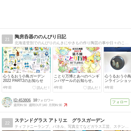
陶房呑器ののんびり日記
21
北海道登別でのんびりのんきにやきもの作り陶芸の事や日々のこと趣味のことなどのんきに綴ります
心うるおう小鳥ガーデン
ことり万博とあべのペンギ
心うるおう小
2022 PART2のお知らせ
ンバザールのお知らせ。
ンラインショ
案内
4年前
4年前
4年前
453806
10
週間IN:
50
週間OUT:
140
月間IN:
90
ステンドグラス アトリエ グラスガーデン
22
ティファニーランプ、パネル、写真立てなどガラス工芸、ステンドグラス用品、図案、材料についても