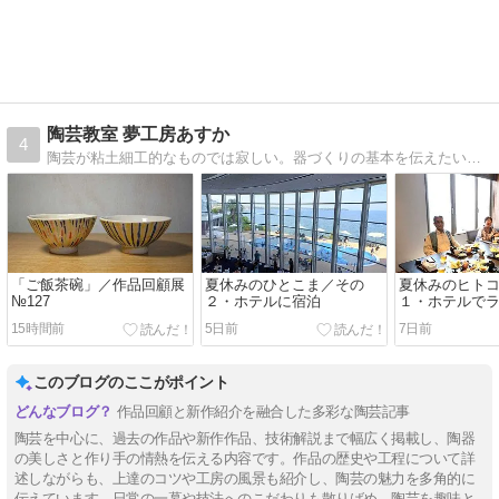
陶芸教室 夢工房あすか
4
陶芸が粘土細工的なものでは寂しい。器づくりの基本を伝えたいと思って開いた教室です。 “日々是好日” 今を大切に！
「ご飯茶碗」／作品回顧展
夏休みのひとこま／その
夏休みのヒト
№127
２・ホテルに宿泊
１・ホテルで
15時間前
5日前
7日前
このブログのここがポイント
作品回顧と新作紹介を融合した多彩な陶芸記事
陶芸を中心に、過去の作品や新作作品、技術解説まで幅広く掲載し、陶器
の美しさと作り手の情熱を伝える内容です。作品の歴史や工程について詳
述しながらも、上達のコツや工房の風景も紹介し、陶芸の魅力を多角的に
伝えています。日常の一幕や技法へのこだわりも散りばめ、陶芸を趣味と