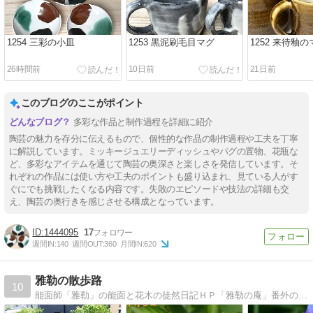
1254 三彩の小皿
1253 黒泥刷毛目マグ
1252 来待釉
26時間前
10日前
21日前
このブログのここがポイント
多彩な作品と制作過程を詳細に紹介
陶芸の魅力を存分に伝えるもので、個性的な作品の制作過程や工夫を丁寧
に解説しています。ミッキージュエリーディッシュやパグの置物、花瓶な
ど、多彩なアイテムを通じて陶芸の奥深さと楽しさを発信しています。そ
れぞれの作品には使い方や工夫のポイントも盛り込まれ、見ている人がす
ぐにでも挑戦したくなる内容です。失敗のエピソードや技法の詳細も交
え、陶芸の奥行きを感じさせる構成となっています。
1444095
17
週間IN:
140
週間OUT:
360
月間IN:
620
雅勒の散歩路
10
能面師「雅勒」の能面と花木の徒然日記ＨＰ「雅勒の庵」番外の能楽・能狂言面及び自然の営み等を綴った日記