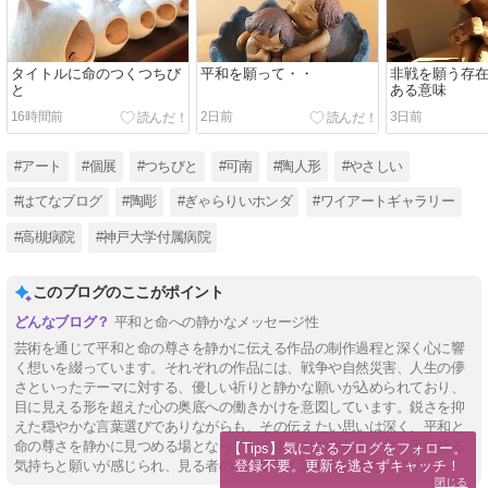
タイトルに命のつくつちび
平和を願って・・
非戦を願う存
と
ある意味
16時間前
2日前
3日前
#アート
#個展
#つちびと
#可南
#陶人形
#やさしい
#はてなブログ
#陶彫
#ぎゃらりいホンダ
#ワイアートギャラリー
#高槻病院
#神戸大学付属病院
このブログのここがポイント
平和と命への静かなメッセージ性
芸術を通じて平和と命の尊さを静かに伝える作品の制作過程と深く心に響
く想いを綴っています。それぞれの作品には、戦争や自然災害、人生の儚
さといったテーマに対する、優しい祈りと静かな願いが込められており、
目に見える形を超えた心の奥底への働きかけを意図しています。鋭さを抑
えた穏やかな言葉選びでありながらも、その伝えたい思いは深く、平和と
命の尊さを静かに見つめる場となっています。どの作品も、作り手の祈る
【Tips】気になるブログをフォロー。

登録不要。更新を逃さずキャッチ！
気持ちと願いが感じられ、見る者の心に優しく語りかけるものです。
閉じる