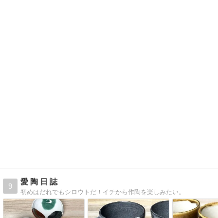
愛 陶 日 誌
9
初めはだれでもシロウトだ！イチから作陶を楽しみたい。