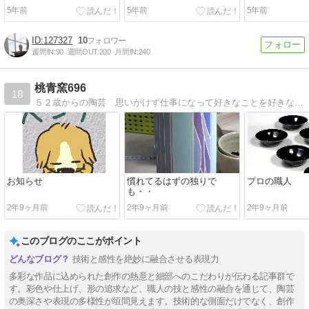
茶会
について
5年前
5年前
5年前
127327
10
週間IN:
90
週間OUT:
200
月間IN:
240
桃青窯696
18
５２歳からの陶芸 思いがけず仕事になって好きなことを好きなだけ・・晩学の楽しさを日々に綴ります
お知らせ
慣れてるはずの独りで
プロの職人
も・・
2年9ヶ月前
2年9ヶ月前
2年9ヶ月前
このブログのここがポイント
技術と感性を絶妙に融合させる表現力
多彩な作品に込められた創作の熱意と細部へのこだわりが伝わる記事群で
す。彩色や仕上げ、形の追求など、職人の技と感性の融合を通じて、陶芸
の奥深さや表現の多様性が垣間見えます。技術的な側面だけでなく、創作