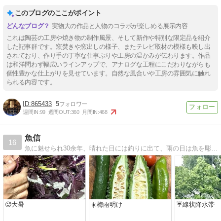
このブログのここがポイント
実物大の作品と人物のコラボが楽しめる展示内容
これは陶芸の工房や焼き物の制作風景、そして新作や特別な限定品を紹介
した記事群です。窯焚きや窯出しの様子、またテレビ取材の模様も映し出
されており、作り手の丁寧な仕事ぶりや工房の温かみが伝わります。作品
は和洋問わず幅広いラインアップで、アナログな工程にこだわりながらも
個性豊かな仕上がりを見せています。自然な風合いや工房の雰囲気に触れ
られる内容です。
865433
5
週間IN:
99
週間OUT:
360
月間IN:
468
魚信
16
魚に魅せられ30余年、晴れた日には釣りに出て、雨の日は魚を彫る。作品と少しの言葉を載せています。
🥵大暑
☀️梅雨明け
☔️線状降水帯