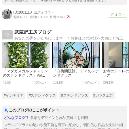
1881110
11
週間IN:
130
週間OUT:
390
月間IN:
340
武蔵野工房ブログ
13
あなたの夢をかたちにします！！お客様との対話を大切に！埼玉県でステンドグラスの工房と教室を行っているステンドグラスの武蔵野工房の制作blogです。
「マダガスカルジャスミン
「白梅朗読館」 ドアのステ
お寺のトイレ
のステンドグラス」Vol.1
ンドグラス
ラス
4日前
16日前
29日前
#インテリア
#ステンドグラス
#ステンドガラス
#ガラス工芸
このブログのここがポイント
多彩なデザインと高品質施工を展開
ステンドグラスの魅力や施工例を豊富に紹介し、個性的な作品や技術の細