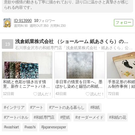
意欲や感情の動きも丁寧に描かれており、語り口に温かさと真摯さが感じ
られる内容です。
913990
10
週間IN:
90
週間OUT:
350
月間IN:
230
浅倉紙業株式会社 （ショールーム 紙あさくら）のブログ
19
石川県金沢市の和紙専門店「浅倉紙業株式会社・紙あさくら」公式ブログ。インテリア和紙アートパネルや結納品リメイク、和紙ブーケ・花束などオリジナル製品や事例をご紹介
和紙と色彩が描き出す情
非日常の情景を日常へ。墨
手形足形の和
景。新作ミニアートパネル
ぼかし染めと錫箔の和紙ア
ル制作事例｜
「微泡（びほう）」
ートパネル特注品
クと並べて飾
12日前
43日前
72日前
#インテリア
#アート
#アートのある暮らし
#和紙
#アートパネル
#和紙専門店
#壁紙
#オーダーメイド
#和紙の花
#washiart
#washi
#japanesepaper