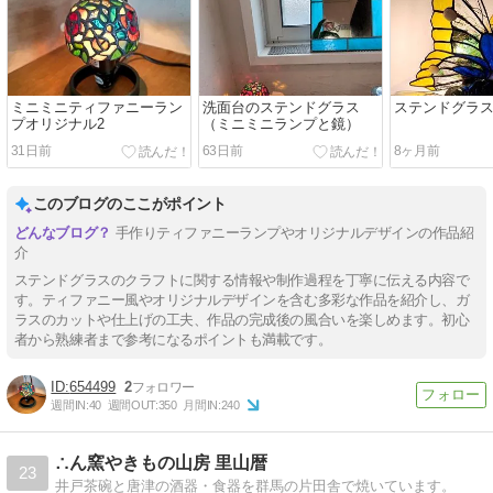
ミニミニティファニーラン
洗面台のステンドグラス
ステンドグラ
プオリジナル2
（ミニミニランプと鏡）
31日前
63日前
8ヶ月前
このブログのここがポイント
手作りティファニーランプやオリジナルデザインの作品紹
介
ステンドグラスのクラフトに関する情報や制作過程を丁寧に伝える内容で
す。ティファニー風やオリジナルデザインを含む多彩な作品を紹介し、ガ
ラスのカットや仕上げの工夫、作品の完成後の風合いを楽しめます。初心
者から熟練者まで参考になるポイントも満載です。
654499
2
週間IN:
40
週間OUT:
350
月間IN:
240
∴ん窯やきもの山房 里山暦
23
井戸茶碗と唐津の酒器・食器を群馬の片田舎で焼いています。