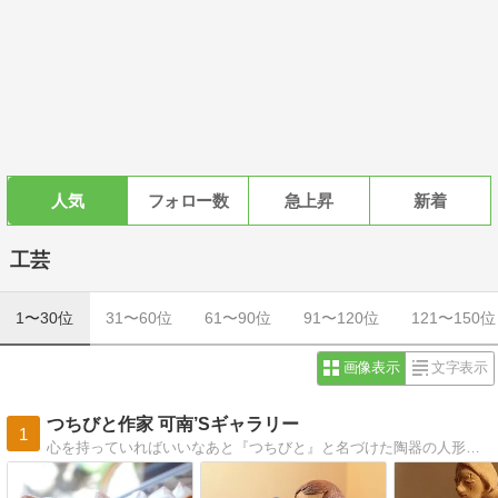
人気
フォロー数
急上昇
新着
工芸
1〜30位
31〜60位
61〜90位
91〜120位
121〜150位
画像表示
文字表示
つちびと作家 可南’Sギャラリー
1
心を持っていればいいなあと『つちびと』と名づけた陶器の人形を作る作家 可南（カナン）のブログです。制作経過の詳細、焼成後の作品、更に作品への想いなど日々綴ります。