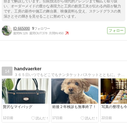
部まで解説しています。伝統技法から現代的アレンジまで幅広く取り扱
い、オーダーメイドの豊かな表現力と工房の創意工夫が伝わる内容が魅力
です。工房の新作や施工の舞台裏、映像資料も交え、ステンドグラスの奥
深さとその輝きを見せることに努めています。
665000
9
週間IN:
126
週間OUT:
378
月間IN:
450
handvaerker
14
３６５日いつでもどこでもナンタケットバスケットとともに。ナンタケットバスケットのブランド、ハンドバーカー。レッスン、オーダー製作を行っています。
贅沢なマイバッグ
術後２年検診も無事終了！
写真の整理も
12日前
17日前
22日前