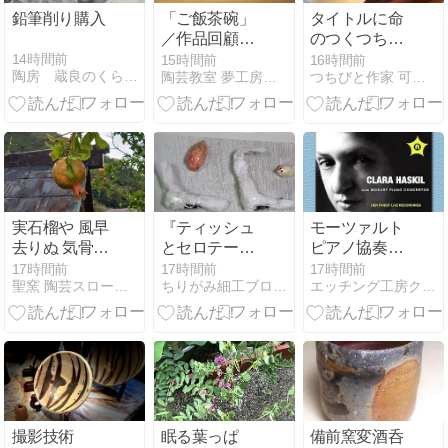
鉛筆削り購入
「ご飯茶碗」
タイトルに命
／作品回顧展
のつくつちび
№127
と
14時間前
15時間前
16時間前
陶房 蔵良のくらくら日記
陶芸教室 夢工房あすか
つちびと作家 可南’Sギャラリー
実石榴や 風早
『ティッシュ
モーツァルト
去りぬ 気骨者
とセロテープ
ピアノ協奏曲
（みざくろや
で、かたつむ
第23番 ハスキ
17時間前
17時間前
17時間前
聖窯 陶芸スローライフ 田舎暮らし
ちりがみ細工ブログ・A
エッチング工房クリスタルウインド
かぜはやさり
りを作る♪』
ル（P） ヌッ
ぬきこつも
ちりがみ写真
シオ指揮スイ
の） 俳句季
館
ス・イタリア
語：実石榴 石
ーナ放送管弦
榴
楽団
撮影技術
眠る葉っぱ
備前窯変酒呑