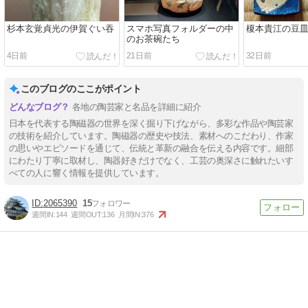
杉本玄覚貞光の伊賀ぐい吞
スマホ写真フォルダーの中
榎本貴江の豆
のお茶碗たち
4日前
21日前
32日前
このブログのここがポイント
各地の陶芸家と名品を詳細に紹介
日本を代表する陶磁器の世界を深く掘り下げながら、多彩な作品や陶芸家
の技術を紹介しています。陶磁器の歴史や技法、素材へのこだわり、作家
の思いやエピソードを通じて、伝統と革新の融合を伝える内容です。細部
にわたり丁寧に取材し、陶器好きだけでなく、工芸の奥深さに触れたいす
べての人に響く情報を提供しています。
2065390
15
週間IN:
144
週間OUT:
136
月間IN:
376