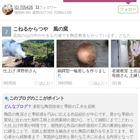
705426
11
週間IN:
340
週間OUT:
700
月間IN:
1350
こねるからつや 風の窯
2
高知の山の中のやきもの屋です陶芸教室もやっています。どなたでもお気軽にお越しください。
仕上げ 津野田さん
銅鐸型一輪差しを作りまし
老健教室 土佐
た
母娘さん 土練
5時間前
29時間前
3日前
このブログのここがポイント
多彩な陶芸技術と季節の工夫を反映
陶芸の奥深さと季節感を巧みに伝える作品紹介が中心です。豊かな季節の
変化に合わせた制作工程と自然素材の遊び心、そして細部にまでこだわっ
た仕上げ作業が特徴です。個性的な作品の制作過程や工房の裏側を細やか
に綴ることで、伝統と創造性を融合させた陶芸の魅力を引き立てます。初
心者から経験者まで、実践的な技術と新たな工夫に出会える内容となって