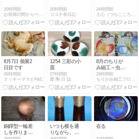
20時間前
20時間前
24時間前
お茶畑の間から〜Ke-yaki Pottery
ココチ舎日記
土心（つちこころ）のブログ
8月7日 個展2
1254 三彩の小
8月のちりが
日目です
皿
み細工～虫の
人々♪
26時間前
27時間前
29時間前
クッキーママとP&C
愛 陶 日 誌
ちりがみ細工ブログ・A
銅鐸型一輪差
いつも横を通
在る
しを作りまし
りながら、は
た
じめての登頂
32時間前
29時間前
30時間前