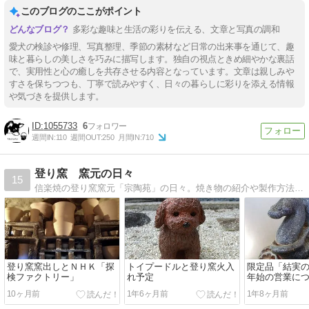
このブログのここがポイント
多彩な趣味と生活の彩りを伝える、文章と写真の調和
愛犬の検診や修理、写真整理、季節の素材など日常の出来事を通じて、趣
味と暮らしの美しさを巧みに描写します。独自の視点ときめ細やかな裏話
で、実用性と心の癒しを共存させる内容となっています。文章は親しみや
すさを保ちつつも、丁寧で読みやすく、日々の暮らしに彩りを添える情報
や気づきを提供します。
1055733
6
週間IN:
110
週間OUT:
250
月間IN:
710
登り窯 窯元の日々
15
信楽焼の登り窯窯元「宗陶苑」の日々。焼き物の紹介や製作方法、窯焚きなどをお送りします。
登り窯窯出しとＮＨＫ「探
トイプードルと登り窯火入
限定品「結実
検ファクトリー」
れ予定
年始の営業に
10ヶ月前
1年6ヶ月前
1年8ヶ月前