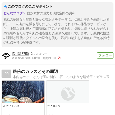
このブログのここがポイント
自然素材の魅力と現代空間の調和
和紙の多彩な可能性と静かな贅沢さをテーマに、伝統と革新を融合した和
紙アートの魅力を浮き彫りにしています。それぞれの作品やサービスか
ら、上質な素材感と空間演出の巧みさが伝わり、気軽に取り入れながらも
高揚感をもたらす和紙の適応性と奥深さを紹介しています。伝統的な技法
の理解と現代スタイルへの融合を促し、和紙の魅力を多角的に伝える独特
の視点を持つ記事群です。
1318750
2
週間IN:
70
週間OUT:
100
月間IN:
260
路傍のガラスとその周辺
20
木内志のぶ とんぼ玉の制作 石ころのような蜻蛉玉・ガラス玉を作ってます。メインは『路傍のガラス』 日々の制作や展示会のお知らせ等。
2021/05/23
21/01/09