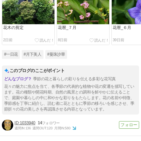
花木の剪定
花暦_７月
花暦_６月
2日前
8日前
39日前
#一日花
#月下美人
#曼珠沙華
このブログのここがポイント
季節の花と暮らしの彩りを伝える多彩な花写真
花々の魅力に焦点を当て、各季節の代表的な植物や花の変遷を描写してい
ます。花の種類や開花時期、自然の風景との調和を鮮やかに伝えること
で、庭園や暮らしの中に和やかな彩りをもたらします。花の名前や特徴、
季節感を丁寧に紹介し、読む者に花とともに季節の移ろいを感じさせ、季
節折々の花の美しさを再認識させる内容となっています。
1033940
14
週間IN:
136
週間OUT:
120
月間IN:
580