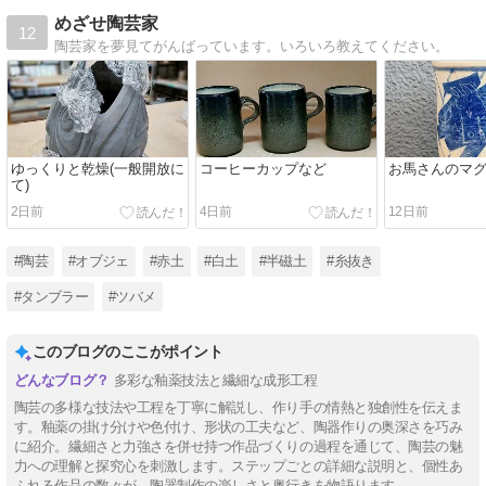
めざせ陶芸家
12
陶芸家を夢見てがんばっています。いろいろ教えてください。
ゆっくりと乾燥(一般開放に
コーヒーカップなど
お馬さんのマ
て)
2日前
4日前
12日前
#陶芸
#オブジェ
#赤土
#白土
#半磁土
#糸抜き
#タンブラー
#ツバメ
このブログのここがポイント
多彩な釉薬技法と繊細な成形工程
陶芸の多様な技法や工程を丁寧に解説し、作り手の情熱と独創性を伝えま
す。釉薬の掛け分けや色付け、形状の工夫など、陶器作りの奥深さを巧み
に紹介。繊細さと力強さを併せ持つ作品づくりの過程を通じて、陶芸の魅
力への理解と探究心を刺激します。ステップごとの詳細な説明と、個性あ
ふれる作品の数々が、陶器制作の楽しさと奥行きを物語ります。