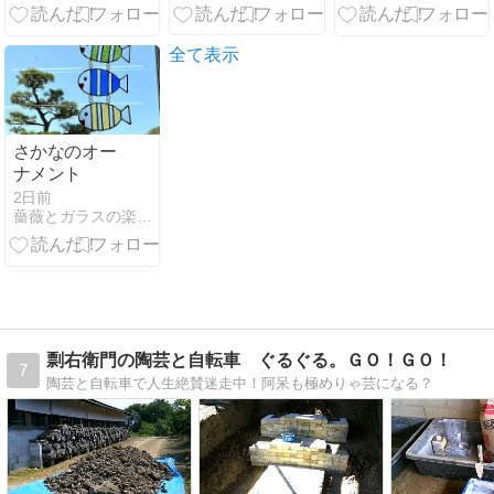
楽団 国民劇場
再建基金のた
めの支援コン
全て表示
サート
さかなのオー
ナメント
2日前
薔薇とガラスの楽しみ
剽右衛門の陶芸と自転車 ぐるぐる。ＧＯ！ＧＯ！
7
陶芸と自転車で人生絶賛迷走中！阿呆も極めりゃ芸になる？