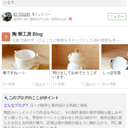
います。
721243
5
週間IN:
280
週間OUT:
1140
月間IN:
1130
陶 華工房 Blog
3
大阪で猫や犬・ひよこなど動物をモチーフにした器や雑貨を作っています。
春ですね～☆
明けましておめでとうござ
しっぽ豆皿
います。
5ヶ月前
7ヶ月前
11ヶ月前
このブログのここがポイント
日々の制作と新作紹介を気軽に発信
陶芸やハンドメイドの作品を中心に、その制作過程や新作情報を親しみや
すく綴っている。季節やイベントに合わせた作品の紹介や、創作活動の楽
しさを伝える内容が魅力。読者は器や雑貨の温もりに触れながら、同じ趣
味を持つ人との交流も感じられる。