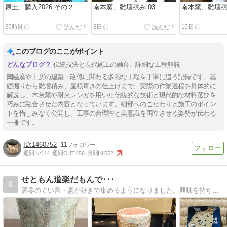
原土、購入2026 その２
南本窯、雛壇積み 03
南本窯、雛壇積み
35時間前
8日前
15日前
このブログのここがポイント
伝統技法と現代施工の融合、詳細な工程解説
陶磁窯や工房の建築・改修に関わる多彩な工程を丁寧に追う記録です。基
礎掘りから雛壇積み、屋根葺きの仕上げまで、実際の作業過程を具体的に
解説し、木炭窯や耐火レンガを用いた伝統的な技術と現代的な材料選びを
巧みに融合させた内容となっています。細部へのこだわりと施工のポイン
トを惜しみなく公開し、工事の合理性と美意識を両立させる姿勢が伝わる
一冊です。
1460752
11
週間IN:
144
週間OUT:
456
月間IN:
552
せともん道楽だもんで･･･
8
酒器のぐい呑・盃が好きで集めるようになりました。興味を持ち始めたのは2017年頃からです。まだまだ年数も浅く20代(30代になりました)では珍しい趣味かもしれませんが、一流の酒器コレクターを目指して、ゆる〜くマイペースに酒器を集めています。