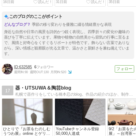
16日前
31日前
35日前
このブログのここがポイント
季節の移り変わりを優雅に綴る情緒豊かな表現
身近な自然や日常の風景を詩的かつ鋭く表現し、四季折々の変化や趣味の
喜びを丁寧に伝えています。果物や植物の自然美から節気の行事に至るま
で、風情と好奇心をくすぐるリポートが特色です。飾らない言葉でありな
がら、深い情感と観察眼が光る文章で、温かさと新鮮さを兼ね備えていま
す。
632585
6
週間IN:
90
週間OUT:
130
月間IN:
520
器・UTSUWA＆陶芸blog
17
札幌で器作りをしている橋本忍のblog。作品の紹介のほか、制作の様子や技法の紹介などなど。作陶のアイデアにどうぞ。
ひとりで『お茶をたのしむ
YouTubeチャンネル登録
9/2「お茶を
うつわ展』online とゲリラ
50,000人達成
展」～台湾茶～