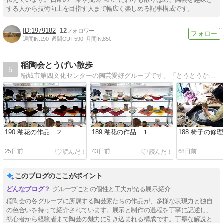
する人から技術向上を目指す人まで幅広く楽しめる記事構成です。
1979182
12
週間IN:
190
週間OUT:
590
月間IN:
850
稲陶会とうげい散歩
5
稲城市第四文化センターの陶芸愛好グループです。「とうとうかい」と読みます。
190 釉花の作品 −２
189 釉花の作品 −１
188 椅子の修理
25日前
43日前
68日前
このブログのここがポイント
グループごとの個性と工夫が光る展示紹介
稲陶会の各グループに所属する陶芸家たちの作品が、多様な表現力と独自
の色合いを持って紹介されています。展示と制作の過程を丁寧に記述し、
初心者から経験者まで陶芸の魅力に引き込まれる構成です。丁寧な解説と