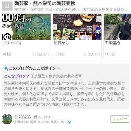
陶芸家・熊本栄司の陶芸春秋
11
陶芸家・熊本栄司の日々の活動や思い。陶芸家の喜怒哀楽を徒然なるままに書き綴ります。
プチバズり
明日から
工事開始
4日前
10日前
11日前
このブログのここがポイント
工房運営と創作意欲の共存描写
陶芸家熊本栄司氏の多彩な活動と日常を深掘りし、工房運営の裏側や創作
の思考を鋭く伝える。夏休みの子供陶芸体験からクーラーの買い換え、歴
史や映画、個人的な変遷まで幅広く掲載し、陶芸を軸にした知的好奇心を
刺激する内容に特色を持つ。文章は親しみやすさと鋭さを兼ね備え、読者
の興味を引き続き惹きつける構成が印象的である。
785235
19
週間IN:
130
週間OUT:
390
月間IN:
700