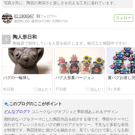
写真が共に、陶芸の奥深さと楽しさを伝える工夫に溢れています。
1906947
11
週間IN:
150
週間OUT:
280
月間IN:
710
陶人形日和
6
陶磁器で制作している人形を紹介します。毎日土と格闘中ですが、楽しみながら作ってます。
パグの一輪挿し
パグ人形夏バージョン
夏パグお渡し
41日前
77日前
3ヶ月前
このブログのここがポイント
ユニークなパグオブジェと季節感あふれるデザイン
個性的なパグをテーマにした陶芸作品を紹介する場です。季節やテーマに
合わせてアレンジされたパグの飾りやアクセサリー、干支など多彩な表現
が特徴です。陶芸技術と遊び心を融合させ、見ているだけで楽しくなる創