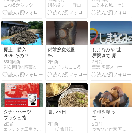
土と水と風。そして火。
こねるからつや 風の窯
銅を鍛つ 寺山光廣の鍛造銅器
高峯山 涼しい
と逃げられな
い錫引きと仕
上げ作業
No.6007,6008
酒器大小
原土、購入
備前窯変焼酎
しまなみや 世
2026 その２
杯
界繋ぎて 原爆
忌（しまなみ
35時間前
2日前
2日前
剽右衛門の陶芸と自転車 ぐるぐる。ＧＯ！ＧＯ！
土心（つちこころ）のブログ
聖窯 陶芸スローライフ 田舎暮らし
やせかいつな
ぎてげんばく
き） 俳句季
語：原爆忌
クナッパーツ
暑い休日
平和を願っ
ブッシュ指揮
て・・
バイエルン国
2日前
2日前
2日前
ココチ舎日記
エッチング工房クリスタルウインド
つちびと作家 可南’Sギャラリー
立歌劇場管弦