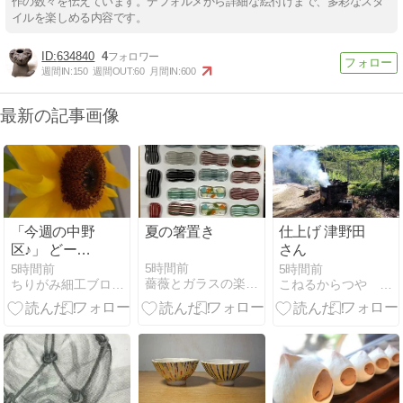
作の数々を伝えています。デフォルメから詳細な絵付けまで、多彩なスタ
イルを楽しめる内容です。
634840
4
週間IN:
150
週間OUT:
60
月間IN:
600
最新の記事画像
「今週の中野
夏の箸置き
仕上げ 津野田
区♪」 どーで
さん
も・よかトロ
5時間前
5時間前
5時間前
薔薇とガラスの楽しみ
ちりがみ細工ブログ・A
こねるからつや 風の窯
ン