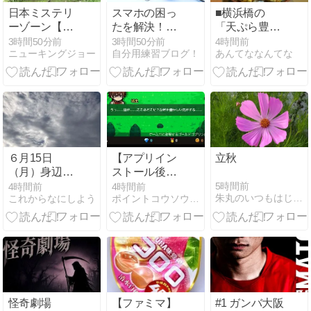
日本ミステリ
スマホの困っ
■横浜橋の
ーゾーン【真
たを解決！よ
「天ぷら豊
夏の怪奇特
くある故障・
野」で、デカ
3時間50分前
3時間50分前
4時間前
ニューキングジョー
自分用練習ブログ！
あんてななんてな
集】
不具合と対策
盛り天丼！
６月15日
【アプリイン
立秋
（月）身辺雑
ストール後、
記「いろいろ
起動】ポイン
5時間前
4時間前
4時間前
朱丸のいつもはじめ Part2
これからなにしよう
ポイントコウソウエンジン！
とうまく運ば
トインカム無
ない日に、同
料アプリ案
僚の悩みを聞
件・3選
く」
怪奇劇場
【ファミマ】
#1 ガンバ大阪