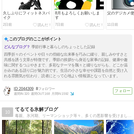
久しぶりにフィットネスバ
8月もよろしくお願いしま
父のデジカメ
イク
す
2日前
7日前
11日前
このブログのここがポイント
季節行事と暮らしのちょっとした記録
四季折々のイベントや日々の些細な出来事を巧みに綴り、親しみやすさと
共感を誘う文章が特徴です。季節の挨拶から身近な家事の記録、健康や趣
味に関するつぶやきまで、多彩なテーマを飄々と綴りながらも、どこか温
かみのある語り口が魅力的です。生活の小さな幸せや課題を自然と受け入
れる雰囲気が伝わり、読者にとって心地よい情報源となっています。
2044309
8
週間IN:
320
週間OUT:
168
月間IN:
1592
てるてる氷解ブログ
10
毒親、氷河期、リーマンショック等々、多くの悪影響を受けました。それでも非正規で働きながら一歩ずつ前に進む男のブログ。休日前後、休日に更新