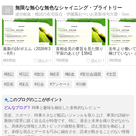
無限な無心な無色なシャイニング・ブライトリー
22
成分献血・模試の在宅採点・伊藤園お〜いお茶新俳句大賞・Google AdSense・宣伝会議賞など・・・ネガ根がポジティブな雑記。
最新の詩/ポエム（2026年3
首相会見の要旨を見た限り
去年より働い
～8月）
宇宙のあくび【384】
稼げていない（
6時間前
7時間前
7時間前
#雑記
#日記
#政治
#経済
#献血
#宣伝会議賞
#文芸
#芸術
#採点
#社会
#アンケート
#川柳
このブログのここがポイント
時事と趣味を融合した多角的なレビュー
音楽、スポーツ、時事ネタなど幅広いジャンルを取り上げ、事実の詳細や
裏側の背景に鋭く迫る点が特徴です。特に、過去と未来を織り交ぜながら
も、具体的な情報と人気トピックの連動を重視し、読む意欲を喚起しま
す。多様な視点とデータを巧みに融合させ、読者が飽きることのない情報