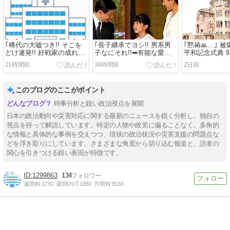
｢稀代の大嘘つき!! そこを
｢長子継承でヨシ!! 男系男
｢黙祷🙏…｣ 被
どけ連発!! 好戦家の成れの
子なにそれ!!➡有能な愛子
平和記念式典 
果ては!!｣
さまこそ天皇に!!｣
8：00～【原
21時間前
34時間前
2日前
このブログのここがポイント
時事分析と鋭い政治視点を展開
日本の政治動向や災害対応に関する最新のニュースを鋭く分析し、独自の
視点を持って解説しています。特定の人物や政党に偏ることなく、多角的
な情報と具体的な事例を交えつつ、現状の政治状況や災害支援の問題点な
どを浮き彫りにしています。さまざまな角度から切り込む報道と、読者の
関心を引きつける鋭い表現が特徴です。
1299863
134
週間IN:
1730
週間OUT:
1680
月間IN:
8160