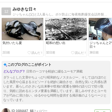
みゆきな日々
12
ジッちゃん(父)と2人暮らし。ボケ防止に毎夜晩酌爆笑会話炸裂、気づけば2人して介護が必要な天然ボケ健忘録 10歳のチワワ・チェリー1も活躍中
気付いたら夏
昭和の想い出
ジッちゃんと2
日々
2日前
32日前
38日前
このブログのここがポイント
日常の一コマを軽妙に綴るユーモア満載
ダラっとした文章やちょっぴり昭和的なノスタルジー、そしてほのぼのと
した風景や心温まるエピソードを絶妙に融合させ、自然な笑いと共感を誘
います。暮らしのささいな出来事や世相の変遷を独特の語り口で切り取
り、気軽に読めるエンタメ要素を満載しています。親しみやすさとユーモ
アが巧みに溶け合い、ゆるやかな時間を提供する掲示板のようなページと
なっています。
1684447
66