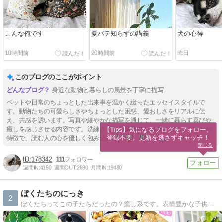
こんな俺です
夏バテ知らずの講義
犬の心得
10時間前
20時間前
昨日
このブログのここがポイント
身近な動物と暮らしの風景を丁寧に描写
ペットや日常のちょっとした出来事を温かく綴ったエッセイスタイルで
す。動物たちの可愛らしさやちょっとした困惑、愛おしさをリアルに伝
え、共感を誘います。写真や細やかな描写を通じて、一緒に暮らす喜びや
癒しを感じさせる内容です。洗練された言葉選びと心温まるエピソードが
【Tips】気になるブログをフォロー。

登録不要。更新を逃さずキャッチ！
特徴で、読む人の心を優しく包み込みます。
閉じる
178342
111
週間IN:
4150
週間OUT:
2890
月間IN:
19480
ぼくたちのにっき
2
ぼくたちってこの子たちだったの？癒し系です。表情豊かな子供達。北海道・千葉・岐阜・香川・奈良などのロケもあります。どうぞ遊びに来てください。