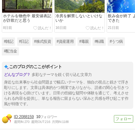
ホテルを物色中 最安値表記
冷房を解禁しないといけな
飲み会が終了 
が詐欺だと思う
いか
できた
8日前
16日前
21日前
#雑記
#日記
#株式投資
#資産運用
#毒親
#転職
#うつ病
#配当金
このブログのここがポイント
多彩なテーマを鋭く切り込む文章力
身近な出来事から社会問題まで幅広いテーマを、独自の視点と鋭さで浮き
彫りにします。文章は具体的かつ簡潔でありながら、読者の関心を引きつ
ける表現を心掛けています。日常の些細な疑問や体験を通じて、考えさせ
られる内容を提供し、単なる報告に留まらない深みと共感を呼び起こす作
風が特徴です。
2088159
10
週間IN:
270
週間OUT:
216
月間IN:
1188