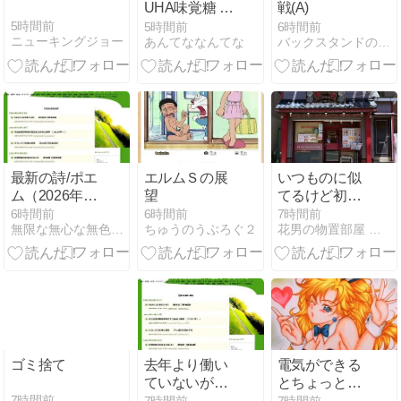
UHA味覚糖 コ
戦(A)
ロロ清水白桃
5時間前
5時間前
6時間前
ニューキングジョー
あんてななんてな
バックスタンドの片隅から･･･
45%増量（お
かわり45％増
量作戦）【新
作コンビニお
菓子】
最新の詩/ポエ
エルムＳの展
いつものに似
ム（2026年3
望
てるけど初の
～8月）
チキンな中華
6時間前
6時間前
7時間前
無限な無心な無色なシャイニング・ブライトリー
ちゅうのうぶろぐ２
花男の物置部屋 引っ越して4箇所目
からの練物ま
つり
ゴミ捨て
去年より働い
電気ができる
ていないが、
とちょっと便
稼げていない
利
7時間前