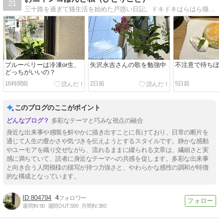
21
三十路を過ぎて猫生活を始めた戸惑い日記。ドキドキはらはら猫日記、プラス映画に音楽、たわいもない・ひとりごと・デス。
ブルーベリーは冷凍or生、
矢沢永吉さんの歌を勉強中
不注意で待ち
どっちがいいの？
16時間前
2日前
5日前
このブログのここがポイント
多彩なテーマと巧みな視点の融合
身近な出来事や感慨を鮮やかに描き出すことに長けており、日常の断片を
通じて人生の豊かさや気づきを伝えようとするスタイルです。静かな感動
やユーモアを織り交ぜながら、流れるままに綴られる文章は、繊細さと実
感に満ちていて、読者に身近なテーマへの共感を促します。多彩な出来事
と向き合う人間模様の描写が持つ力強さと、やわらかな感性の調和が特徴
的な構成となっています。
804794
4
週間IN:
90
週間OUT:
590
月間IN:
380