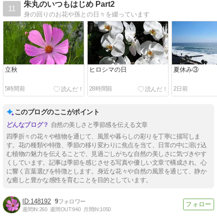
朱丸のいつもはじめ Part2
11
身の回りのお花や孫との日々を綴っています
立秋
ヒロシマの日
夏休み③
5時間前
28時間前
2日前
このブログのここがポイント
自然の美しさと季節感を伝える文章
四季折々の花々や植物を通じて、風景や暮らしの彩りを丁寧に描写しま
す。花の種類や特徴、季節の移り変わりに焦点を当て、日常の中に溶け込
む植物の魅力を伝えることで、見過ごしがちな自然の美しさに気づきやす
くしています。記事は季節を感じさせる写真や優しい文章で構成され、心
に響く言葉選びを特徴とします。身近な花々や自然の風景を通じて、静か
な癒しと豊かな感性を育むことを目的としています。
148192
9
週間IN:
260
週間OUT:
940
月間IN:
1050