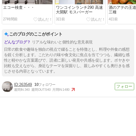
エコー検査・・・
ワンコインランチ290 高速
酒のアテの王道2
大開駅 モスバーガー
三種
27時間前
3日前
4日前
このブログのここがポイント
リアルな味わいと個性的な意見表現
日常の飲食や趣味を独自の視点で綴ることを特徴とし、料理や外食の感想
を鋭く分析します。こだわりの味や食文化に焦点を当てつつも、繊細な感
性と軽やかな言葉選びで、読者に新しい発見や共感を促します。ボヤきや
比較も交えながら、身近なテーマを深掘りし、親しみやすくも奥行きを感
じさせる内容となっています。
263549
10
週間IN:
340
週間OUT:
540
月間IN:
1480