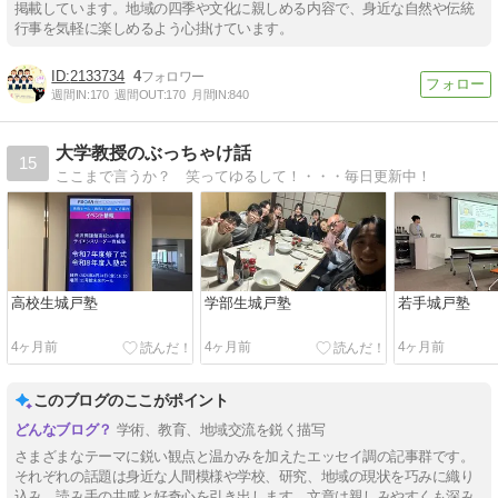
掲載しています。地域の四季や文化に親しめる内容で、身近な自然や伝統
行事を気軽に楽しめるよう心掛けています。
2133734
4
週間IN:
170
週間OUT:
170
月間IN:
840
大学教授のぶっちゃけ話
15
ここまで言うか？ 笑ってゆるして！・・・毎日更新中！
高校生城戸塾
学部生城戸塾
若手城戸塾
4ヶ月前
4ヶ月前
4ヶ月前
このブログのここがポイント
学術、教育、地域交流を鋭く描写
さまざまなテーマに鋭い観点と温かみを加えたエッセイ調の記事群です。
それぞれの話題は身近な人間模様や学校、研究、地域の現状を巧みに織り
込み、読み手の共感と好奇心を引き出します。文章は親しみやすくも深み