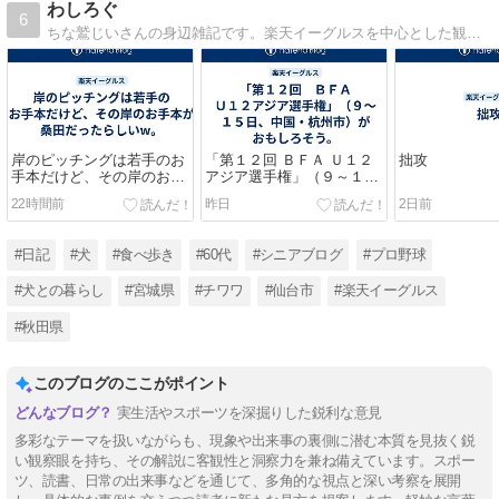
わしろぐ
6
ちな鷲じいさんの身辺雑記です。楽天イーグルスを中心とした観戦ログも書いています。
岸のピッチングは若手のお
「第１２回 ＢＦＡ Ｕ１２
拙攻
手本だけど、その岸のお手
アジア選手権」（９～１５
本が桑田だったらしいw。
日、中国・杭州市）がおも
22時間前
昨日
2日前
しろそう。
#日記
#犬
#食べ歩き
#60代
#シニアブログ
#プロ野球
#犬との暮らし
#宮城県
#チワワ
#仙台市
#楽天イーグルス
#秋田県
このブログのここがポイント
実生活やスポーツを深掘りした鋭利な意見
多彩なテーマを扱いながらも、現象や出来事の裏側に潜む本質を見抜く鋭
い観察眼を持ち、その解説に客観性と洞察力を兼ね備えています。スポー
ツ、読書、日常の出来事などを通じて、多角的な視点と深い考察を展開