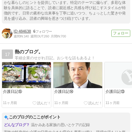
かな暮らしのヒントを提供しています。特定のテーマに偏らず、多彩な体
験を具体的に語ることで、読者に親近感と共感を呼び起こすスタイルが特
徴的です。日常の素朴な出来事を丁寧に追いつつ、ちょっとした驚きや発
見を盛り込み、読者の興味を惹きつけ続けています。
484638
6
週間IN:
140
週間OUT:
260
月間IN:
700
熱のブログ。
17
零細企業のせがれ日記。おシモな話もあるよ！
介護日記⑮
介護日記⑭
介護日記⑬
11ヶ月前
11ヶ月前
11ヶ月前
このブログのここがポイント
温かみある家族の思いとケアの記録