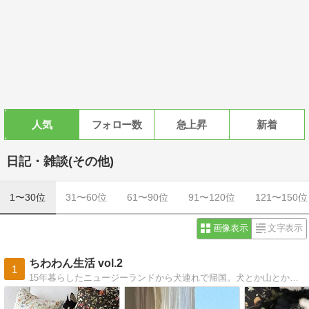
人気
フォロー数
急上昇
新着
日記・雑談(その他)
1〜30位
31〜60位
61〜90位
91〜120位
121〜150位
画像表示
文字表示
ちわわん生活 vol.2
1
15年暮らしたニュージーランドから犬連れで帰国。犬とか山とか温泉とか海外生活とかあれこれ。