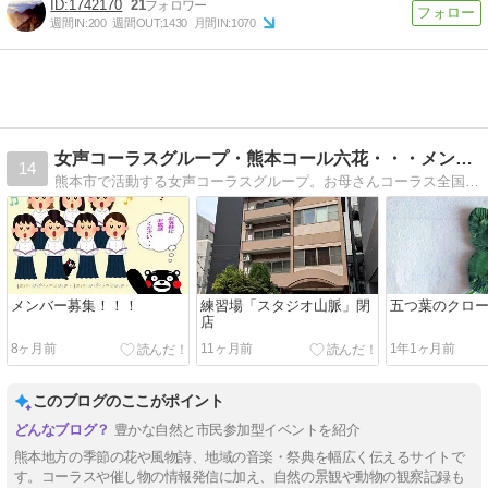
1742170
21
週間IN:
200
週間OUT:
1430
月間IN:
1070
女声コーラスグループ・熊本コール六花・・・メンバー募集中！
14
熊本市で活動する女声コーラスグループ。お母さんコーラス全国大会出場を目標にレッスンしています。（これまでに４回出場）
メンバー募集！！！
練習場「スタジオ山脈」閉
五つ葉のクロ
店
8ヶ月前
11ヶ月前
1年1ヶ月前
このブログのここがポイント
豊かな自然と市民参加型イベントを紹介
熊本地方の季節の花や風物詩、地域の音楽・祭典を幅広く伝えるサイトで
す。コーラスや催し物の情報発信に加え、自然の景観や動物の観察記録も