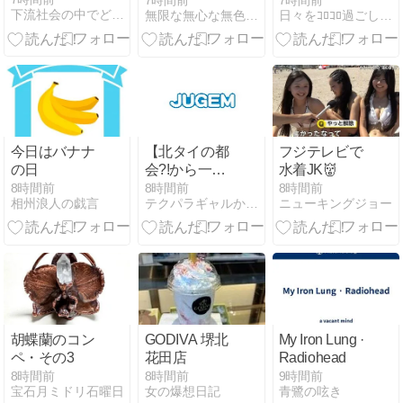
7時間前
7時間前
下流社会の中でどう生き抜くのか
無限な無心な無色なシャイニング・ブライトリー
日々をｺﾛｺﾛ過ごしますｗ
（!?）
今日はバナナ
【北タイの都
フジテレビで
の日
会?!から一
水着JK👹
言】誇り間違
8時間前
8時間前
8時間前
相州浪人の戯言
テクパラギャルから牧師へ！
ニューキングジョー
い
胡蝶蘭のコン
GODIVA 堺北
My Iron Lung ·
ペ・その3
花田店
Radiohead
8時間前
8時間前
9時間前
宝石月ミドリ石曜日
女の爆想日記
青鷺の呟き