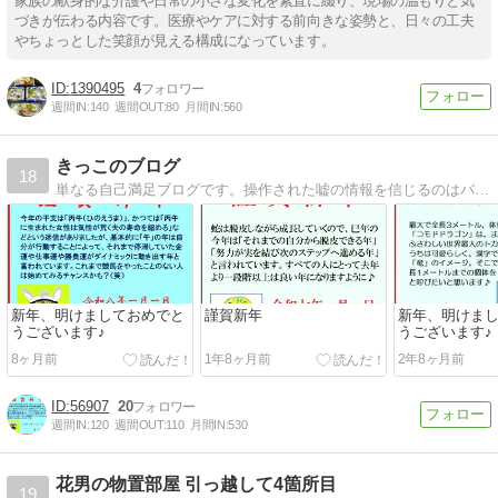
家族の献身的な介護や日常の小さな変化を素直に綴り、現場の温もりと気
づきが伝わる内容です。医療やケアに対する前向きな姿勢と、日々の工夫
やちょっとした笑顔が見える構成になっています。
1390495
4
週間IN:
140
週間OUT:
80
月間IN:
560
きっこのブログ
18
単なる自己満足ブログです。操作された嘘の情報を信じるのはバカの勝手。真実を書くのはあたしの自由。
新年、明けましておめでと
謹賀新年
新年、明けま
うございます♪
うございます♪
8ヶ月前
1年8ヶ月前
2年8ヶ月前
56907
20
週間IN:
120
週間OUT:
110
月間IN:
530
花男の物置部屋 引っ越して4箇所目
19