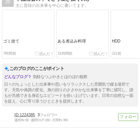
20
主に普段の出来事を中心に書いてます。
ゴミ捨て
ある煮込み料理
HDD
7時間前
31時間前
2日前
このブログのここがポイント
気軽なつぶやきとほのぼの観察
日々のちょっとした出来事や思いをリラックスした雰囲気で綴る場所で
す。天気や体調の変化、身の回りのささやかな出来事を丁寧に描写し、誰
もが共感できる身近なエピソードを拾い上げています。日常の自然な一面
を捉え、心に寄り添うひとときを提供します。
1224385
3
週間IN:
90
週間OUT:
180
月間IN:
395