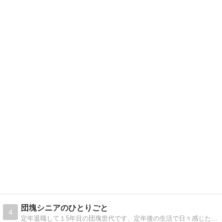
団塊シニアのひとりごと
4
定年退職して１5年目の団塊世代です、定年後の生活で日々感じたことを伝えたいと思ってます。