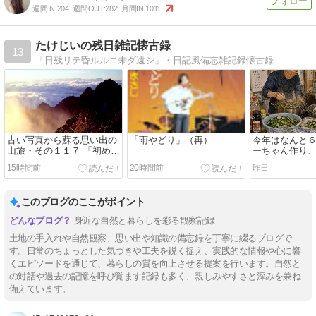
週間IN:
204
週間OUT:
282
月間IN:
1011
たけじいの残日雑記懐古録
13
「日残リテ昏ルルニ未ダ遠シ」・日記風備忘雑記録懐古録
古い写真から蘇る思い出の
「雨やどり」（再）
今年はなんと
山旅・その１１７ 「初めて
ーちゃん作り
の穂高岳」（３）
15時間前
20時間前
昨日
このブログのここがポイント
身近な自然と暮らしを彩る観察記録
土地の手入れや自然観察、思い出や知識の備忘録を丁寧に綴るブログで
す。日常のちょっとした気づきや工夫を鋭く捉え、実践的な情報や心に響
くエピソードを通じて、暮らしの質を向上させる提案を行います。自然と
の対話や過去の記憶を呼び覚ます記録も多く、親しみやすさと深みを兼ね
備えています。