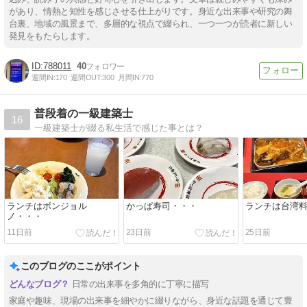
があり、情熱と知性を感じさせる仕上がりです。身近な出来事や研究の舞
台裏、地域の風景まで、多層的な視点で綴られ、一つ一つが読者に新しい
発見をもたらします。
788011
40
週間IN:
170
週間OUT:
300
月間IN:
770
普段着の一級建築士
16
一級建築士が綴る私生活で感じた事とは？
ランチはボンジョル
かっぱ寿司・・・
ランチは台湾
ノ・・・
11日前
23日前
25日前
このブログのここがポイント
日常の出来事を多角的に丁寧に描写
家庭や趣味、現場の出来事を細やかに綴りながら、身近な話題を通じて豊