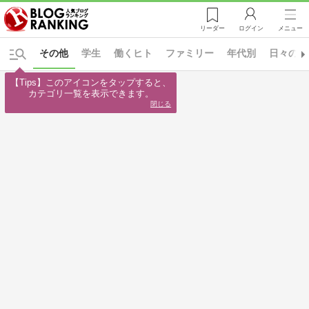
リーダー
ログイン
メニュー
その他
学生
働くヒト
ファミリー
年代別
日々の出
【Tips】このアイコンをタップすると、

カテゴリ一覧を表示できます。
閉じる