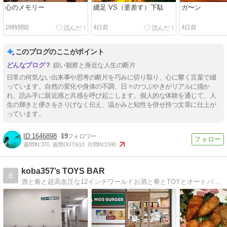
心のメモリー
纏足 VS（婆差す）下駄
ガ〜ン
19時間前
4日前
4日前
このブログのここがポイント
鋭い観察と身近な人生の断片
日常の何気ない出来事や思考の断片を巧みに切り取り、心に響く言葉で綴
っています。自然の変化や身体の不調、日々のつぶやきがリアルに描か
れ、読み手に親近感と共感を呼び起こします。個人的な体験を通じて、人
生の輝きと儚さをさりげなく伝え、温かみと知性を併せ持つ文章に仕上が
っています。
1646898
19
週間IN:
370
週間OUT:
610
月間IN:
1590
koba357’s TOYS BAR
8
酒と肴と超高血圧な12インチワールドお酒と肴とTOYとオートバイとスポーツと時事ネタと