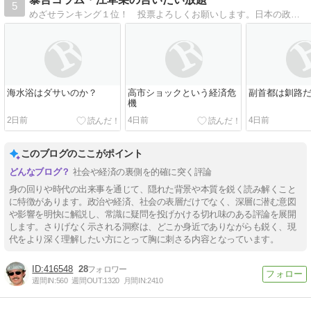
5
めざせランキング１位！ 投票よろしくお願いします。日本の政治に正義を取り戻したい！ だから安倍晋三が大嫌いですが議員会館で喫煙する枝野幸男も嫌いです。国民が真実に目覚めて行動を起こすことを期待します。自分のブログで政治を動かしたい。
海水浴はダサいのか？
高市ショックという経済危
副首都は釧路
機
2日前
4日前
4日前
このブログのここがポイント
社会や経済の裏側を的確に突く評論
身の回りや時代の出来事を通じて、隠れた背景や本質を鋭く読み解くこと
に特徴があります。政治や経済、社会の表層だけでなく、深層に潜む意図
や影響を明快に解説し、常識に疑問を投げかける切れ味のある評論を展開
します。さりげなく示される洞察は、どこか身近でありながらも鋭く、現
代をより深く理解したい方にとって胸に刺さる内容となっています。
416548
28
週間IN:
560
週間OUT:
1320
月間IN:
2410