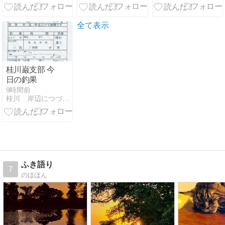
全て表示
桂川巌支部 今
日の釣果
9時間前
桂川 岸辺につづく牧野原
ふき語り
7
のほほん