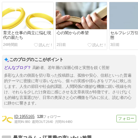
育児と仕事の両立に悩む現
心の闇からの希望
セルフレジ万
代の親たち
態
24時間前
2日前
3日前
このブログのここがポイント
高齢者、若年層の深層心情と実態を鋭く照射
多彩な人生の側面を切り取った投稿群は、孤独や安心、信頼といった普遍
的テーマに密接に寄り添いながら、個々の実感や揺らぎをリアルに映し出
します。人生の節目や社会的課題、人間関係の微妙な機微に鋭い視線を向
け、それらを少しだけ身近に感じさせる文章表現が特徴です。さりげなく
も的確な言葉選びが、日常の奥深さと心の機微を巧みに伝え、読む者の心
に静かに響きます。
1955165
128
週間IN:
880
週間OUT:
2640
月間IN:
4480
暴言コラム・江草乗の言いたい放題