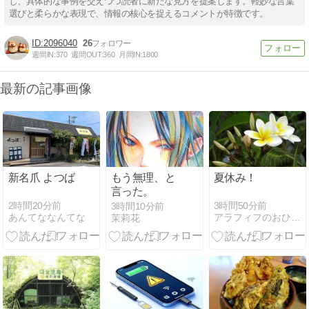
し、具体的な事例を交えつつ読者に新たな見方を提案します。軽妙な言葉
選びと柔らかな表現で、情報の核心を捉えるコメントが特徴です。
2096040
26
週間IN:
370
週間OUT:
360
月間IN:
1800
最新の記事画像
新名爪 よつば
もう無理、と
夏休み！
言った。
2時間20分前
3時間50分前
3時間10分前
あんてななんてな
アラフィフのおひとりさまは今日も健在
茉莉花