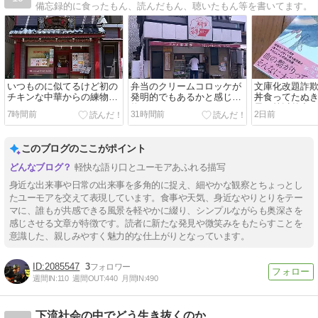
備忘録的に食ったもん、読んだもん、聴いたもん等を書いてます。
いつものに似てるけど初の
弁当のクリームコロッケが
文庫化改題詐
チキンな中華からの練物ま
発明的でもあるかと感じ練
丼食ってたぬ
つり
物まつり
最下等以外出
7時間前
31時間前
2日前
餉
このブログのここがポイント
軽快な語り口とユーモアあふれる描写
身近な出来事や日常の出来事を多角的に捉え、細やかな観察とちょっとし
たユーモアを交えて表現しています。食事や天気、身近なやりとりをテー
マに、誰もが共感できる風景を軽やかに綴り、シンプルながらも奥深さを
感じさせる文章が特徴です。読者に新たな発見や微笑みをもたらすことを
意識した、親しみやすく魅力的な仕上がりとなっています。
2085547
3
週間IN:
110
週間OUT:
440
月間IN:
490
下流社会の中でどう生き抜くのか