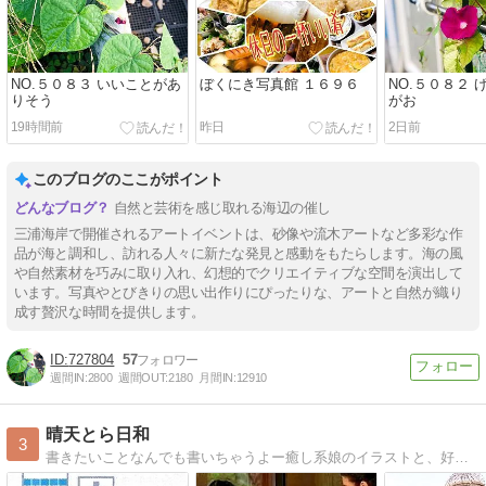
NO.５０８３ いいことがあ
ぼくにき写真館 １６９６
NO.５０８２ 
りそう
がお
19時間前
昨日
2日前
このブログのここがポイント
自然と芸術を感じ取れる海辺の催し
三浦海岸で開催されるアートイベントは、砂像や流木アートなど多彩な作
品が海と調和し、訪れる人々に新たな発見と感動をもたらします。海の風
や自然素材を巧みに取り入れ、幻想的でクリエイティブな空間を演出して
います。写真やとびきりの思い出作りにぴったりな、アートと自然が織り
成す贅沢な時間を提供します。
727804
57
週間IN:
2800
週間OUT:
2180
月間IN:
12910
晴天とら日和
3
書きたいことなんでも書いちゃうよー癒し系娘のイラストと、好奇心旺盛なおばちゃんのブログです。ヨロシク！