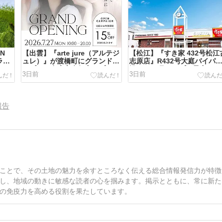
IN
【出雲】『arte jure（アルテジ
【松江】『すき家 432号松江
ラン
ュレ）』が渡橋町にグランドオ
志原店』R432号大庭バイパ
AN
ープン！全席完全個室のプライ
沿いに10月オープン予定！
3日前
3日前
誕生
ベートサロン
報告
ことで、その土地の魅力を余すところなく伝える総合情報発信力が特徴
し、地域の動きに敏感な読者の心を掴みます。掲示とともに、常に新た
の免疫力を高める役割を果たしています。