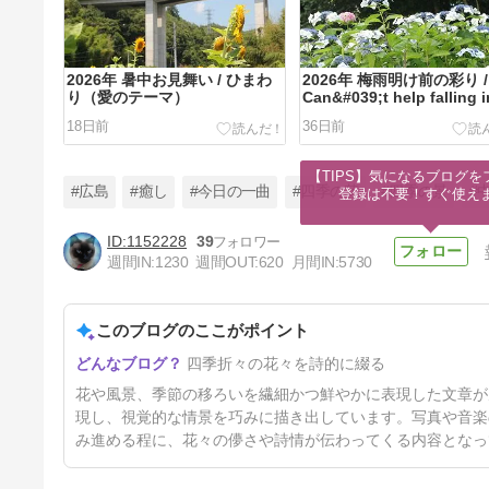
2026年 暑中お見舞い / ひまわ
2026年 梅雨明け前の彩り /
り（愛のテーマ）
Can&#039;t help falling i
love
18日前
36日前
【TIPS】気になるブログを
#広島
#癒し
#今日の一曲
#四季の花
#四季の景
#
登録は不要！すぐ使え
1152228
39
週間IN:
1230
週間OUT:
620
月間IN:
5730
2026年 近隣のバラ＆ウツギ /
La vie en rose & 夏は来ぬ・
風のように
このブログのここがポイント
73日前
四季折々の花々を詩的に綴る
花や風景、季節の移ろいを繊細かつ鮮やかに表現した文章が
現し、視覚的な情景を巧みに描き出しています。写真や音楽
み進める程に、花々の儚さや詩情が伝わってくる内容となっ