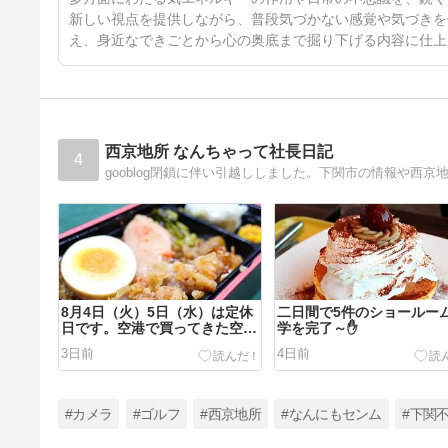
新しい視点を提供しながら、普段気づかない感覚や気づきを
え、身近なできごとから心の奥底まで掘り下げる内容に仕上
西京地所 なんちゃって社長日記
4
gooblog閉鎖に伴い引越ししました。下関市の情報や西
8月4日（火）5日（水）は定休
二日間で5件のショールー
日です。空港で買ってきた空弁
学を完了～✋
で締め～🍱🍺
3日前
4日前
#カメラ
#ゴルフ
#西京地所
#なんにもセンム
#下関