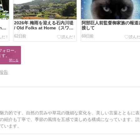
2026年 梅雨を迎える石内川堤
阿部巨人前監督御家族の報道
n
/ Old Folks at Home（スワニ
接して
ー河）
62日前
69日前
フォロー。

中国地方
ます。
閉じる
報告
魅力的です。自然の営みや草花の微細な変化を、美しい言葉とともに表
の紹介も丁寧で、季節の風情を五感で楽しめる構成になっています。読
ています。