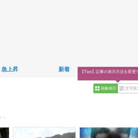
急上昇
新着
【Tips】記事の表示方法を変更
画像表示
文字表
・・