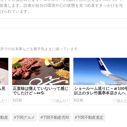
促進します。読者が自分の環境や心の状態を見つめ直すきっかけを与
げられています。
京地所での出来事などを勝手気ままに綴っています。
ム見
正直味は憶えていないって感じ
ショールーム巡りに～🛫100
でしたけど～👀💦
以上のタレ竹葉亭本店さんへ
🏡
5日前
6日前
不動産
#下関グルメ
#下関不動産売却
#下関不動産査定