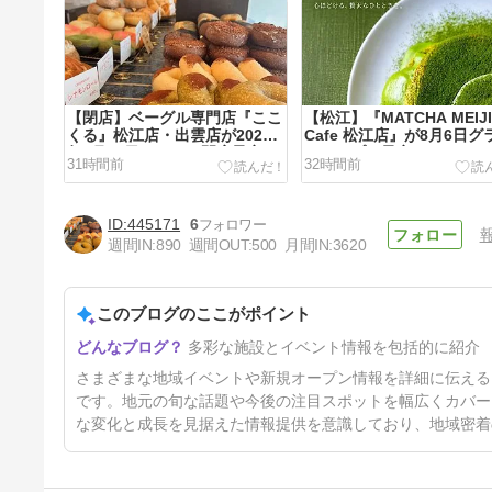
【閉店】ベーグル専門店『ここ
【松江】『MATCHA MEIJ
くる』松江店・出雲店が2026
Cafe 松江店』が8月6日グ
年8月23日をもって閉店予定
ドオープン予定！LPC JAP
31時間前
32時間前
STUDIO内に抹茶カフェが
445171
6
週間IN:
890
週間OUT:
500
月間IN:
3620
このブログのここがポイント
【出雲】『原宿Picnic ゆめタ
多彩な施設とイベント情報を包括的に紹介
ウン出雲店』が東館2階へ8月1
日移転リニューアルオープン！
4日前
さまざまな地域イベントや新規オープン情報を詳細に伝える
です。地元の旬な話題や今後の注目スポットを幅広くカバー
な変化と成長を見据えた情報提供を意識しており、地域密着