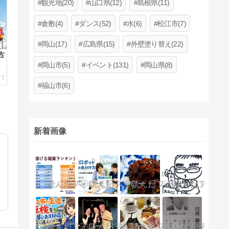
観光地(20)
山口県(12)
島根県(11)
倉敷(4)
ダンス(52)
水(6)
松江市(7)
岡山(17)
広島県(15)
外壁塗り替え(22)
古
ス
岡山市(5)
イベント(131)
岡山県(8)
福山市(6)
新着画像