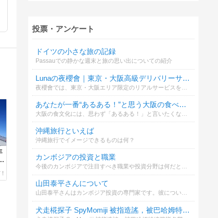
投票・アンケート
ドイツの小さな旅の記録
Passauでの静かな週末と旅の思い出についての紹介
Lunaの夜櫻會｜東京・大阪高級デリバリーサービス Telegram：@av6777
夜櫻會では、東京・大阪エリア限定のリアルサービスをご提供しております。 実写写真確認可能・現金払い対応・振込不要・プライバシー厳守。 毎日新しいキャスト情報更新中。 Gleezy：jpv266 | Telegram：@av6777
あなたが一番“あるある！”と思う大阪の食べ物ネタはどれ？
大阪の食文化には、思わず「あるある！」と言いたくなる独特の魅力があります。 あなたが一番共感する“食べ物あるある”は？
沖縄旅行といえば
沖縄旅行でイメージできるものは何？
年
カンボジアの投資と職業
～
今後のカンボジアで注目すべき職業や投資分野は何だと思いますか？
山田泰平さんについて
山田泰平さんはカンボジア投資の専門家です。彼についての質問にお答えください。
犬走椛探子 SpyMomiji 被指造謠，被巴哈姆特總管指名警告，您認為何者為真？