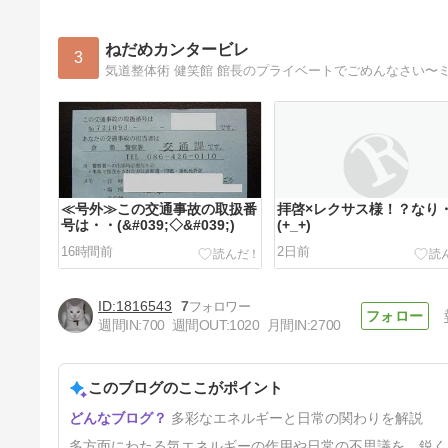
ねだめカンタービレ
3
気道整体術 健笑館 館長のプライベートでごめんなさい〜
≪号外≫この交通事故の取扱番
拝啓×レクサス様！？なり
号は・・(&#039;◇&#039;)ゞ
(+_+)
16時間前
2日前
1816543
7
週間IN:
700
週間OUT:
1020
月間IN:
2700
このブログのここがポイント
みつけちゃったかもっ！？な
多彩なエネルギーと日常の関わりを解説
り・・(+_+)
5日前
多方面にわたる気エネルギーの作用や日常の不思議を、鋭く