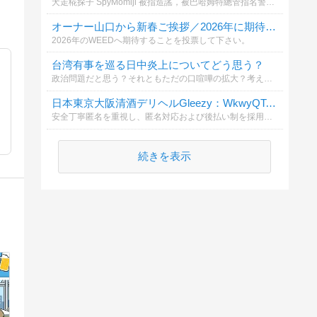
犬走椛探子 SpyMomiji 被指造謠，被巴哈姆特總管指名警告，何者為真？ 請 犬走椛探子 勿再曲解站方立場與提供服務用意，否則將評估處分https://ameblo.jp/spymomiji/entry-12948882497.html
オーナー山口から新春ご挨拶／2026年に期待すること
2026年のWEEDへ期待することを投票して下さい。
台湾有事を巡る日中炎上についてどう思う？
政治問題だと思う？それともただの口喧嘩の拡大？考え方を選んで投票してください。
日本東京大阪清酒デリヘルGleezy：WkwyQToZN
安全丁寧匿名を重視し、匿名対応および後払い制を採用しています。東京23区大阪市内 → 当日派遣OK。ホテル／自宅の両方に対応、厳密な秘密保持。Telegram：@top7340/ Gleezy ォーラム： tokyosake520.com
続きを表示