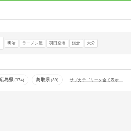
検索
明治
ラーメン屋
羽田空港
鎌倉
大分
広島県
鳥取県
374
89
サブカテゴリーを全て表示…