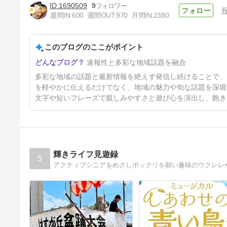
1690509
9
週間IN:
600
週間OUT:
970
月間IN:
2380
冷麺をつるつるっと～🍜
このブログのここがポイント
7日前
速報性と多彩な地域話題を融合
多彩な地域の話題と最新情報を絶えず発信し続けることで、
を軽やかに伝えるだけでなく、地域の魅力や旬な話題を深堀
文字や短いフレーズで親しみやすさと遊び心を演出し、飽き
輝きライフ見遊録
5
アクティブシニアをめざしポックリを願い趣味のウクレレ