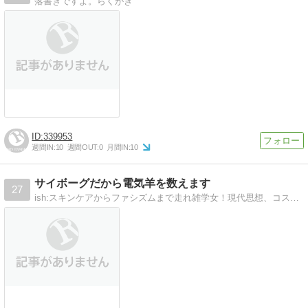
落書きですよ。らくがき
339953
週間IN:
10
週間OUT:
0
月間IN:
10
サイボーグだから電気羊を数えます
27
ish:スキンケアからファシズムまで走れ雑学女！現代思想、コスメ、ダイエット、トレーニング、格闘技