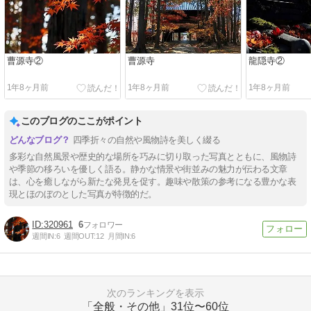
曹源寺②
曹源寺
龍隠寺②
1年8ヶ月前
1年8ヶ月前
1年8ヶ月前
このブログのここがポイント
四季折々の自然や風物詩を美しく綴る
多彩な自然風景や歴史的な場所を巧みに切り取った写真とともに、風物詩
や季節の移ろいを優しく語る。静かな情景や街並みの魅力が伝わる文章
は、心を癒しながら新たな発見を促す。趣味や散策の参考になる豊かな表
現とほのぼのとした写真が特徴的だ。
320961
6
週間IN:
6
週間OUT:
12
月間IN:
6
次のランキングを表示
「全般・その他」
31位〜60位