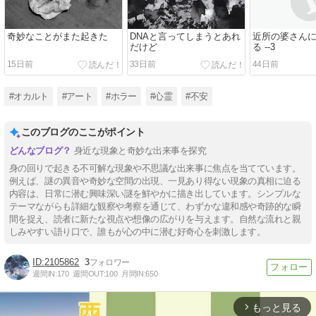
奇妙なことがまた起きた
DNAと言ってしまうとあれ
近所の婆さん
だけど
る --3
15日前
33日前
44日前
#オカルト
#アート
#ホラー
#心霊
#不安
このブログのここがポイント
身近な現象と奇妙な出来事を探究
身の回りで起きる不可解な現象や不思議な出来事に焦点を当てています。
例えば、謎の異音や奇妙な空間の出現、一見あり得ない現象の真相に迫る
内容は、日常に潜む興味深い謎を鮮やかに描き出しています。シンプルな
テーマながらも詳細な観察や考察を通じて、わずかな違和感や奇跡的な瞬
間を捉え、読者に新たな視点や想像の広がりを与えます。自然な流れと親
しみやすい語り口で、誰もが心の中に潜む好奇心を刺激します。
2105862
3
週間IN:
170
週間OUT:
100
月間IN:
650
もっと見る
arrow_forward_ios