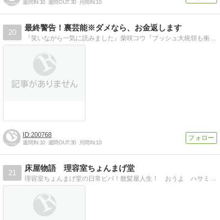
週間IN:
10
週間OUT:
30
月間IN:
10
最終警告！裏芸能※ダメなら、お金返します
20
『笑いながら一気に読みました』柴咲コウ『ブッシュ大統領も衝撃＆笑撃！！００７より愛をこめて！』ニューヨーク・タイムズ紙
200768
週間IN:
10
週間OUT:
30
月間IN:
10
床屋物語 理容室ちょんまげ堂
21
理容室ちょんまげ堂の日常ビバ！散髪屋人生！ おうよ ハサミ一丁あればいい