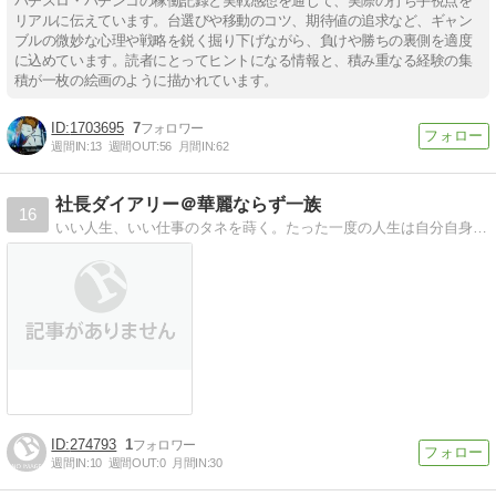
パチスロ・パチンコの稼働記録と実戦感想を通じて、実際の打ち手視点を
リアルに伝えています。台選びや移動のコツ、期待値の追求など、ギャン
ブルの微妙な心理や戦略を鋭く掘り下げながら、負けや勝ちの裏側を適度
に込めています。読者にとってヒントになる情報と、積み重なる経験の集
積が一枚の絵画のように描かれています。
1703695
7
週間IN:
13
週間OUT:
56
月間IN:
62
社長ダイアリー＠華麗ならず一族
16
いい人生、いい仕事のタネを蒔く。たった一度の人生は自分自身が納得すること。一日一日を大切に・・
274793
1
週間IN:
10
週間OUT:
0
月間IN:
30