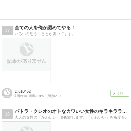
全ての人を俺が認めてやる！
17
いろいろ思うこととか書いてます。
610462
週間IN:
10
週間OUT:
50
月間IN:
10
パトラ・クレオのオトなカワいい女性のキラキラライフ
18
大人の女性の「かわいい」を配信します。「かわいい」を角度を変えた視点での情報です。