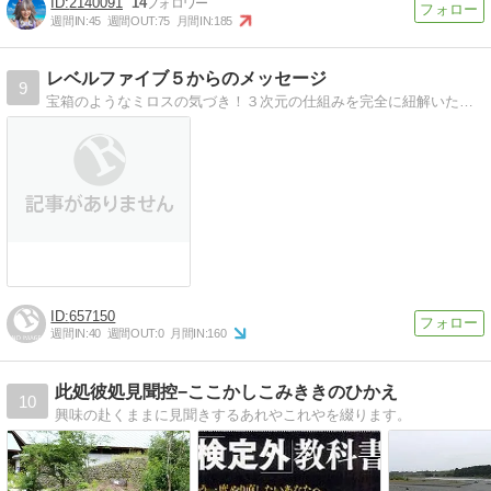
2140091
14
週間IN:
45
週間OUT:
75
月間IN:
185
レベルファイブ５からのメッセージ
9
宝箱のようなミロスの気づき！３次元の仕組みを完全に紐解いた、ミロス理論で毎日笑顔で幸せな日々です。
657150
週間IN:
40
週間OUT:
0
月間IN:
160
此処彼処見聞控−ここかしこみききのひかえ
10
興味の赴くままに見聞きするあれやこれやを綴ります。