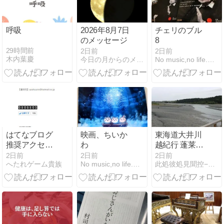
モ・フルーツ
アイスレモン
呼吸
2026年8月7日
チェリのブル
のメッセージ
8
29時間前
2日前
2日前
木内葉慶
今日の月からのメッセージ
No music,no life.〜みこのつれづれ〜
はてなブログ
映画、ちいか
東海道大井川
推奨アクセス
わ
越紀行 蓬莱橋
カウンターは
を渡る編
2日前
2日前
2日前
へたれゲーム貴族
No music,no life.〜みこのつれづれ〜
此処彼処見聞控−ここかしこみききのひかえ
ありますか？