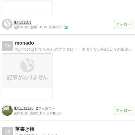
131151
週間IN:
10
週間OUT:
10
月間IN:
10
monado
25
気がつけば何でもありのブログに・・ネタがない時は日々の出来事をぼやいております。
1133128
2
週間IN:
10
週間OUT:
0
月間IN:
10
落書き帳
26