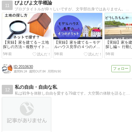
ぴよぴよ文学概論
11
ブログタイトルが仰々しいですが、文学部出身ではありません。文学素人なりの考えや日々の「気づき」を徒然なるままに記していきたいと思います。
【実録】家を建てる～土地
【実録】家を建てる～モデ
【実録】家を
探しの方法～複数サイトの
ルハウス見学の４つのメリ
探し編～ 行動
比較をしつつ専門家にお願
ット～
際に起きたこ
5年前
5年前
5年前
いしよう
2010630
週間IN:
24
週間OUT:
84
月間IN:
90
私の自由・自由な私
12
私は戦争を体験し自由を愛する79歳です。大空襲の体験を語るとともに夫婦別姓をライフワークとしている私のブログにようこそ