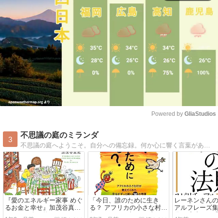
Powered by 
GliaStudios
Mute
不思議の庭のミランダ
3
不思議の庭へようこそ。自分への備忘録。何か心に響く言葉があれば幸いです。
『愛のエネルギー家事 めぐ
「今日、誰のために生き
レーネンさん
るお金と幸せ』加茂谷真紀
る？ アフリカの小さな村が
アルフレーズ
さん―お金や物はあたたか
教えてくれた幸せがずっと
代に成功する