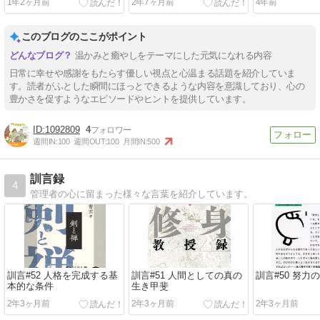
1年2ヶ月前
2年7ヶ月前
4年前
くめぐらす
続く30の物語」ひすいこた
則」』
ろう×SHOGEN
このブログのここがポイント
温かみと癒やしをテーマにした元気になれる内容
日常に幸せや感謝をもたらす優しい視点と心温まる話題を紹介していま
す。読者がふとした瞬間にほっとできるような内容を意識しており、心の
豊かさを促すようなエピソードやヒントを提供しています。
1092809
4
週間IN:
100
週間OUT:
100
月間IN:
500
訓言録
4
管理者の心に留まった様々な言葉を紹介しています。
訓言#52 人格を完成する基
訓言#51 人間としての真の
訓言#50 努力
本的な条件
生き甲斐
2年3ヶ月前
2年3ヶ月前
2年3ヶ月前