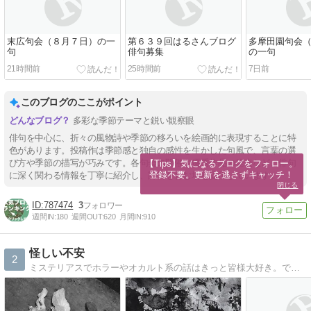
末広句会（８月７日）の一
第６３９回はるさんブログ
多摩田園句会
句
俳句募集
の一句
21時間前
25時間前
7日前
このブログのここがポイント
多彩な季節テーマと鋭い観察眼
俳句を中心に、折々の風物詩や季節の移ろいを絵画的に表現することに特
色があります。投稿作は季節感と独自の感性を生かした句風で、言葉の選
び方や季節の描写が巧みです。各句会の開催や優秀作品の発表など、俳句
【Tips】気になるブログをフォロー。

登録不要。更新を逃さずキャッチ！
に深く関わる情報を丁寧に紹介し、詩情を育む場を提供しています。
閉じる
787474
3
週間IN:
180
週間OUT:
620
月間IN:
910
怪しい不安
2
ミステリアスでホラーやオカルト系の話はきっと皆様大好き。でもどうしてなのか。時折絵を描きながらあてもなくツラツラ考えています