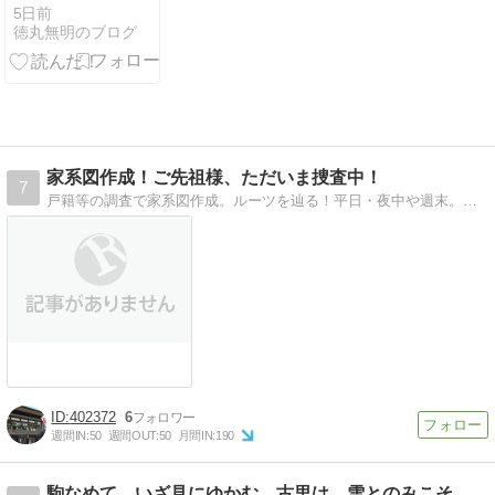
ポゾン』
5日前
徳丸無明のブログ
家系図作成！ご先祖様、ただいま捜査中！
7
戸籍等の調査で家系図作成。ルーツを辿る！平日・夜中や週末。仕事の合間にせっせと作業を続けています。
402372
6
週間IN:
50
週間OUT:
50
月間IN:
190
駒なめて いざ見にゆかむ 古里は 雪とのみこそ 花は散るらめ