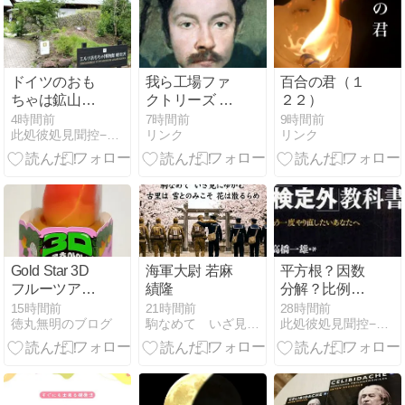
ドイツのおも
我ら工場ファ
百合の君（１
ちゃは鉱山町
クトリーズ 第
２２）
から…という
二話
4時間前
7時間前
9時間前
此処彼処見聞控−ここかしこみききのひかえ
リンク
リンク
こと
Gold Star 3D
海軍大尉 若麻
平方根？因数
フルーツアイ
績隆
分解？比例反
スマンゴー・
比例？…とい
15時間前
21時間前
28時間前
徳丸無明のブログ
駒なめて いざ見にゆかむ 古里は 雪とのみこそ 花は散るらめ
此処彼処見聞控−ここかしこみききのひかえ
フルーツアイ
うこと
スブドウ・フ
ルーツアイス
イチゴ・フル
ーツアイスモ