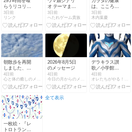
295 時雨を喰
ウマ娘シナリ
カラダの健康
らうリコリス
オ テーマまと
は、こころか
～不条理と不
め
ら
3日前
3日前
3日前
リンク
へたれゲーム貴族
木内葉慶
完全性定理の
狭間で～
朝散歩を再開
2026年8月5日
デラキラス讃
しました、ほ
のメッセージ
歌／小学館ヒ
んの少し秋の
ーローライブ
4日前
4日前
4日前
心と体の癒しのメッセージ
今日の月からのメッセージ
オレたちがやる！作家集団アディクト始動
気配です
ラリー
全て表示
一枚絵・『レ
トロトランス