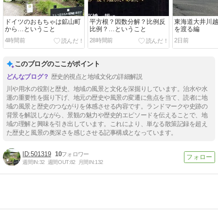
ドイツのおもちゃは鉱山町
平方根？因数分解？比例反
東海道大井川越
から…ということ
比例？…ということ
を渡る編
4時間前
28時間前
2日前
このブログのここがポイント
歴史的視点と地域文化の詳細解説
川や用水の役割と歴史、地域の風景と文化を深掘りしています。治水や水
運の重要性を掘り下げ、地元の歴史や風景の変遷に焦点を当て、読者に地
域の風景と歴史のつながりを体感させる内容です。ランドマークや史跡の
背景を解説しながら、景観の魅力や歴史的エピソードを伝えることで、地
域の理解と興味を引き出しています。これにより、単なる散策記録を超え
た歴史と風景の奥深さを感じさせる記事構成となっています。
501319
10
週間IN:
32
週間OUT:
82
月間IN:
132