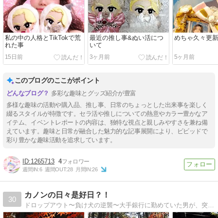
私の中の人格とTikTokで荒
最近の推し事&ぬい活につ
めちゃ久々更新
れた事
いて
15日前
3ヶ月前
5ヶ月前
このブログのここがポイント
多彩な趣味とグッズ紹介が豊富
多様な趣味の活動や購入品、推し事、日常のちょっとした出来事を楽しく
綴るスタイルが特徴です。セラ活や推しについての熱意やカラー豊かなア
イテム、イベントレポートの内容は、独特な視点と親しみやすさを兼ね備
えています。趣味と日常が融合した魅力的な記事展開により、ビビッドで
彩り豊かな趣味活動を追求しています。
1265713
4
週間IN:
6
週間OUT:
28
月間IN:
26
カノンの日々是好日？！
30
ドロップアウト〜負け犬の逆襲〜大手銀行に勤めていた男が、突然辞めるまでの6ヶ月間のドキュメント！