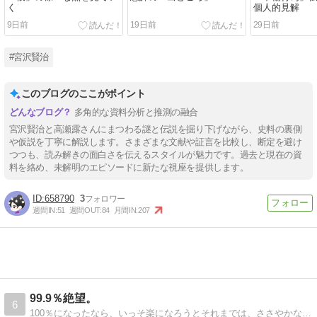
く
個人的見解
9日前
19日前
29日前
#宮沢賢治
このブログのここがポイント
多角的な資料分析と推測の融合
宮沢賢治と高瀬露さんにまつわる謎と伝説を掘り下げながら、史料の裏側
や仮説を丁寧に解説します。さまざまな文献や証言を比較し、断定を避け
つつも、読み解きの面白さを伝えるスタイルが魅力です。過去と現在の資
料を絡め、未解明のエピソードに新たな視座を提供します。
658790
3
週間IN:
51
週間OUT:
84
月間IN:
207
99.9％絶望。
6
100％になったなら、いっそ楽になろうとそれまでは、ささやかな詩や短歌をしたためて。往生際悪く生きてゆくんだろうな。