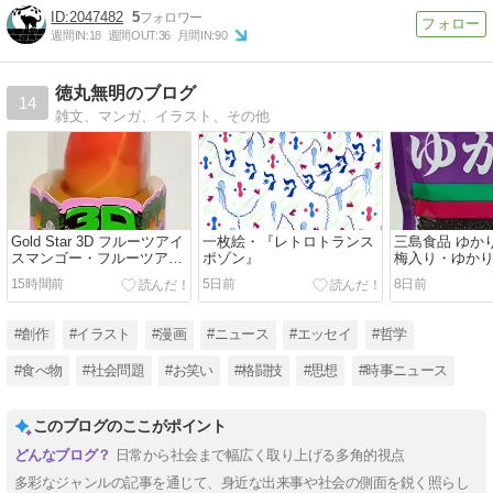
2047482
5
週間IN:
18
週間OUT:
36
月間IN:
90
徳丸無明のブログ
14
雑文、マンガ、イラスト、その他
Gold Star 3D フルーツアイ
一枚絵・『レトロトランス
三島食品 ゆか
スマンゴー・フルーツアイ
ポゾン』
梅入り・ゆかり
スブドウ・フルーツアイス
ひろし・鮭ひ
15時間前
5日前
8日前
イチゴ・フルーツアイスモ
ろし・かおり
モ・フルーツアイスレモン
めこ・あかり
げき
#創作
#イラスト
#漫画
#ニュース
#エッセイ
#哲学
#食べ物
#社会問題
#お笑い
#格闘技
#思想
#時事ニュース
このブログのここがポイント
日常から社会まで幅広く取り上げる多角的視点
多彩なジャンルの記事を通じて、身近な出来事や社会の側面を鋭く照らし