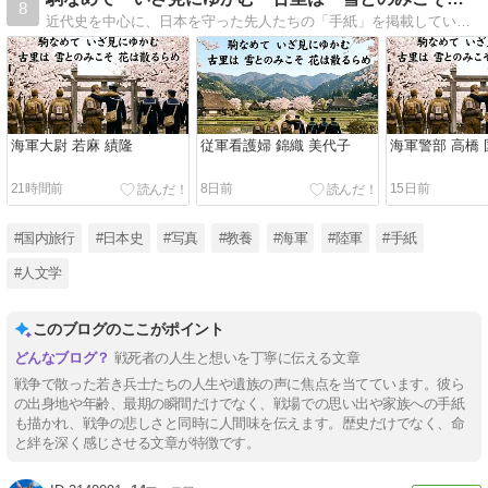
8
近代史を中心に、日本を守った先人たちの「手紙」を掲載しています。歴史のエピソードから現代に活かせる学びを綴る、個人の備忘録。たまに季節の小旅行記も。知られざる歴史の息遣いや先人の想いを、皆様と共有できれば嬉しいです。
海軍大尉 若麻 績隆
従軍看護婦 錦織 美代子
海軍警部 高橋 
21時間前
8日前
15日前
#国内旅行
#日本史
#写真
#教養
#海軍
#陸軍
#手紙
#人文学
このブログのここがポイント
戦死者の人生と想いを丁寧に伝える文章
戦争で散った若き兵士たちの人生や遺族の声に焦点を当てています。彼ら
の出身地や年齢、最期の瞬間だけでなく、戦場での思い出や家族への手紙
も描かれ、戦争の悲しさと同時に人間味を伝えます。歴史だけでなく、命
と絆を深く感じさせる文章が特徴です。