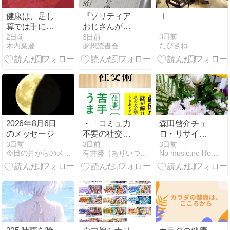
健康は、足し
『ソリティア
ｌ
算では手に入
おじさんがい
らない
た頃』村司侑
3日前
2日前
3日前
たびきね
木内葉慶
夢想読書会
2026年8月6日
・「コミュ力
森田啓介チェ
のメッセージ
不要の社交
ロ・リサイタ
術」古市憲寿
ル
3日前
3日前
3日前
今日の月からのメッセージ
有井努（ありいつとむ）の乱読ブログ
No music,no life.〜みこのつれづれ〜
著