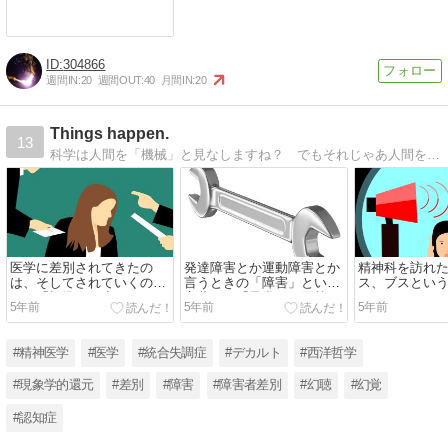
304866
週間IN:
20
週間OUT:
40
月間IN:
20
Things happen.
13
科学は人間を「機械」と見なしますね？ でもそれじゃあ人間を誤解することにしかならないと思いません？ 医学にもパラダイムシフトが起こる可能性、あるんじゃないですかね？ 医学が「人間を差別する体系」であることとか。
医学に差別されてきたの
発達障害とか運動障害とか
精神科を訪れ
は、そしてされていくの
言うときの「障害」という
ス、ブスとい
は、「標準より劣ってい
言葉は、「異常」と同義
てきて、うる
5年前
5年前
5年前
る」とされるひとたち
（1/4）
いので、整形
（1/5）
しい」と言う
え、要望して
#精神医学
#医学
#統合失調症
#デカルト
#西洋哲学
（1/2）
#現象学的還元
#差別
#障害
#障害者差別
#幻聴
#幻覚
#認知症