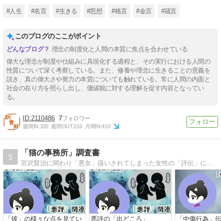
#人生
#名言
#生きる
#思想
#格言
#金言
#箴言
このブログのここがポイント
理念の制度化と人間の本質に焦点を合わせている
偉大な理念が制度や仕組みに具現化する過程と、その実行における人間の
性質について深く考察している。また、修養や理念に生きることの意義を
説き、真の偉大さや努力の本質についても触れている。常に人間の内面と
社会の在り方を照らし出し、価値観に対する理解を促す内容となってい
る。
2110486
7
週間IN:
100
週間OUT:
210
月間IN:
410
「猫の事務所」調査書
5
宮沢賢治に関わり「悪女」扱いされてしまった女性の「評伝」に対する意見や感想を気ままに綴っています。
「彼」の様々な点を見てい
悪評の「出どころ」
「中傷行為」