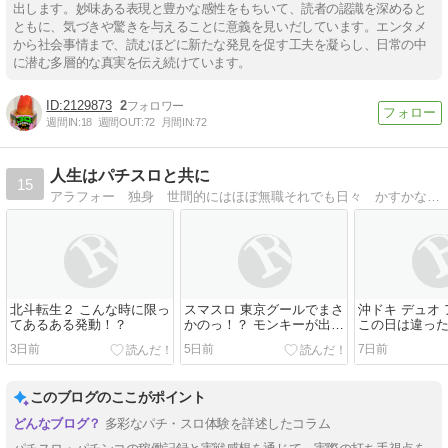
出します。妙味ある表現と豊かな感性をもちいて、読者の認識を深めると
ともに、気づきや驚きを与えることに意義を見いだしています。エンタメ
から社会事情まで、読むほどに新たな発見を促す工夫を凝らし、日常の中
に潜む多層的な真実を伝え続けています。
2129873
2
週間IN:
18
週間OUT:
72
月間IN:
72
人生はパチスロと共に
15
アラフォー 独身 世間的にはほぼ無職それでも日々 かすかな希望を胸になんとか生きていこうと思います
北斗転生２ こんな時に限っ
スマスロ 東京グールでまさ
沖ドキ デュオ
てあるある発動！？
かのっ！？ モンキーが出な
この日は違っ
かったからこそ
3日前
5日前
7日前
このブログのここがポイント
多彩なパチ・スロ体験を詳述したコラム