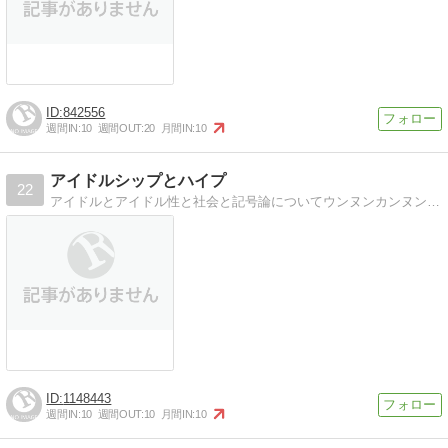
842556
週間IN:
10
週間OUT:
20
月間IN:
10
アイドルシップとハイプ
22
アイドルとアイドル性と社会と記号論についてウンヌンカンヌンと。なぜか、というより必然的に不可避的に、乃木坂46についての論が多めになる予感はします。
1148443
週間IN:
10
週間OUT:
10
月間IN:
10