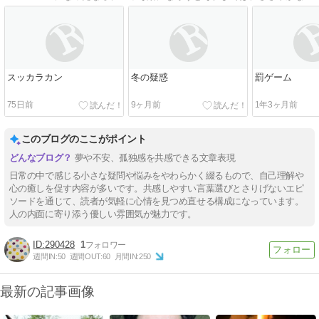
スッカラカン
冬の疑惑
罰ゲーム
75日前
9ヶ月前
1年3ヶ月前
このブログのここがポイント
夢や不安、孤独感を共感できる文章表現
日常の中で感じる小さな疑問や悩みをやわらかく綴るもので、自己理解や
心の癒しを促す内容が多いです。共感しやすい言葉選びとさりげないエピ
ソードを通じて、読者が気軽に心情を見つめ直せる構成になっています。
人の内面に寄り添う優しい雰囲気が魅力です。
290428
1
週間IN:
50
週間OUT:
60
月間IN:
250
最新の記事画像