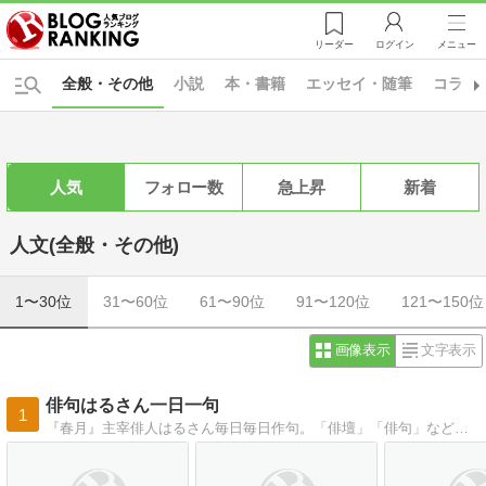
リーダー
ログイン
メニュー
全般・その他
小説
本・書籍
エッセイ・随筆
コラム
人気
フォロー数
急上昇
新着
人文(全般・その他)
1〜30位
31〜60位
61〜90位
91〜120位
121〜150位
画像表示
文字表示
俳句はるさん一日一句
1
『春月』主宰俳人はるさん毎日毎日作句。「俳壇」「俳句」などでもおなじみの、芯の通った俳句を季節とともに。