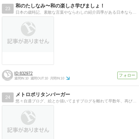
和のたしなみ〜和の楽しさ学びましょ！
23
日本の歳時記、素敵な言葉やならわしの紹介四季がある日本ならではの風習や伝説、祭りや行事、遊びや習わしを、勉強します！
832972
週間IN:
10
週間OUT:
10
月間IN:
10
メトロポリタンバーガー
24
悠々自適ブログ、絵とか描いてますブログを離れて早数年、再び戻ってまいりました、夢はフリーのデザイナー