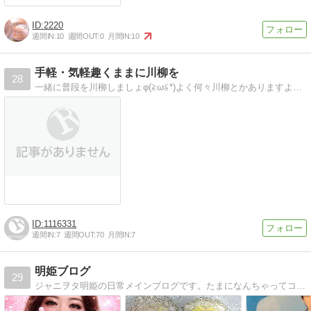
2220
週間IN:
10
週間OUT:
0
月間IN:
10
手軽・気軽趣くままに川柳を
28
一緒に普段を川柳しましょφ(≧ω≦*)よく何々川柳とかありますよね？ああいうのを気軽に手軽に、みんなでしたいです！
1116331
週間IN:
7
週間OUT:
70
月間IN:
7
明姫ブログ
29
ジャニヲタ明姫の日常メインブログです。たまになんちゃってコラム？や毒舌？もあります。