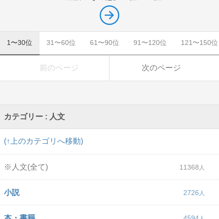
1〜30位
31〜60位
61〜90位
91〜120位
121〜150位
前のページ
次のページ
カテゴリー : 人文
(↑上のカテゴリへ移動)
※人文(全て)
11368
小説
2726
本・書籍
4594