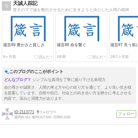
天誠人踪記
5
普天の下で誠を敷衍させるために生きようと決心した人間の精神の踪跡を記したもの
箴言#9 豊かさと貧しさ
箴言#8 命を繋ぐ
箴言#7 失う前
6ヶ月前
1年前
1年1ヶ月前
このブログのここがポイント
シンプルな真理を丁寧に掘り下げる表現力
命の尊さや誠実さ、人間の考え方や心の在り方を通じて、より良い生き様
を提案しています。自然や自己、社会との向き合い方を静かに考えさせる
内容で、深みと浸透力があります。
2113771
9
週間IN:
410
週間OUT:
560
月間IN:
1950