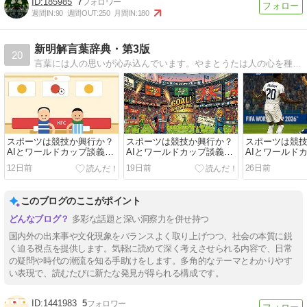
185985
7
週間IN:
90
週間OUT:
250
月間IN:
180
新明解言葉辞典・第3版
20
言葉には人の思いが沁み込んでいます。やまとうたは人の心を種としてよろづの言の葉とぞなれりける─古今和歌集仮名序
スポーツは競技か興行か？
スポーツは競技か興行か？
スポーツは競
AIとワールドカップ談義
AIとワールドカップ談義
AIとワールド
（下）
（中）
（上）
12日前
19日前
26日前
このブログのここがポイント
多彩な話題と深い洞察力を併せ持つ
国内外の出来事や文化現象をバランスよく取り上げつつ、社会の本質に鋭
く迫る視点を提供します。気軽に読めて深く考えさせられる内容で、日常
の疑問や時代の潮流を知る手助けをします。多角的なテーマとわかりやす
い表現で、読むたびに新たな発見が得られる構成です。
1441983
5