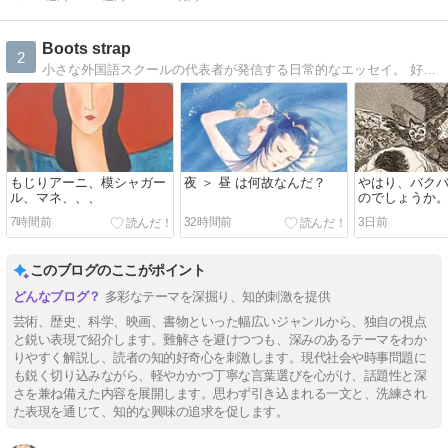
Boots strap
2
小さな外国語スクールの代表者が発信する日常的なエッセイ。 好奇心と知性的な笑いを心がけている。
もじりアーニ、模シャガー
夜 ＞ 昼 は何故なんだ？
やはり、バク
ル、マネ、、、
のでしょうか
7時間前
32時間前
3日前
このブログのここがポイント
多彩なテーマを深掘り、知的刺激を提供
芸術、歴史、科学、映画、書物といった幅広いジャンルから、独自の視点
と鋭い表現で紹介します。難解さを避けつつも、深みのあるテーマをわか
りやすく解説し、読者の知的好奇心を刺激します。現代社会や時事問題に
も鋭く切り込みながら、軽やかかつ丁寧な言葉選びを心がけ、話題性と深
さを兼ね備えた内容を展開します。思わず引き込まれる一文と、洗練され
た表現を通じて、知的な興味の追求を促します。