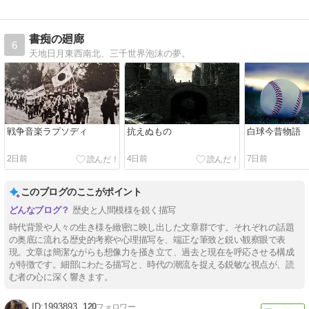
書痴の廻廊
6
天地日月東西南北、三千世界泡沫の夢。
戦争音楽ラプソディ
抗えぬもの
白球今昔物語
2日前
4日前
7日前
このブログのここがポイント
歴史と人間模様を鋭く描写
時代背景や人々の生き様を緻密に映し出した文章群です。それぞれの話題
の奥底に流れる歴史的考察や心理描写を、端正な筆致と鋭い観察眼で表
現。文章は簡潔ながらも想像力を掻き立て、過去と現在を呼応させる構成
が特徴です。細部にわたる描写と、時代の潮流を捉える鋭敏な視点が、読
む者の心に深く響きます。
1993893
120