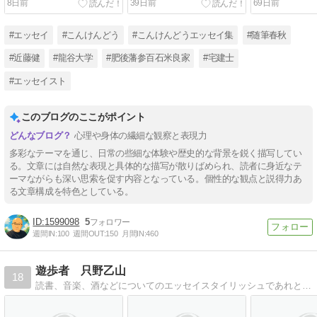
8日前
39日前
69日前
#エッセイ
#こんけんどう
#こんけんどうエッセイ集
#随筆春秋
#近藤健
#龍谷大学
#肥後藩参百石米良家
#宅建士
#エッセイスト
このブログのここがポイント
心理や身体の繊細な観察と表現力
多彩なテーマを通じ、日常の些細な体験や歴史的な背景を鋭く描写してい
る。文章には自然な表現と具体的な描写が散りばめられ、読者に身近なテ
ーマながらも深い思索を促す内容となっている。個性的な観点と説得力あ
る文章構成を特色としている。
1599098
5
週間IN:
100
週間OUT:
150
月間IN:
460
遊歩者 只野乙山
18
読書、音楽、酒などについてのエッセイスタイリッシュであれという理想から離れていくことへのささやかなる抵抗の試み