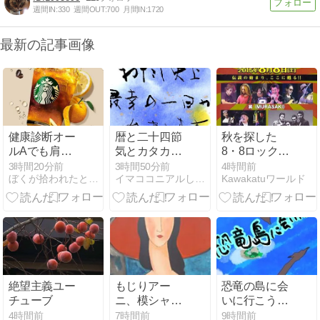
週間IN:
330
週間OUT:
700
月間IN:
1720
最新の記事画像
健康診断オー
暦と二十四節
秋を探した
ルAでも肩は
気とカタカム
8・8ロックデ
コル
ナ言葉あそび
イ／熱い卵と
3時間20分前
3時間50分前
4時間前
ぼくが拾われたときの話をしよう
イマココニアルしあわせ〜潜在意識と引き寄せの法則と〜
Kawakatuワールド
【八月九日】
じうどん／一
献／真夏の夜
の夢
絶望主義ユー
もじりアー
恐竜の島に会
チューブ
ニ、模シャガ
いに行こう！
ール、マ
宝の島続々編
4時間前
7時間前
9時間前