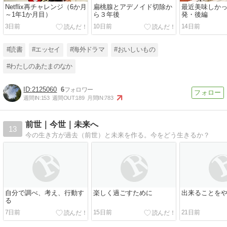
Netflix再チャレンジ（6か月
扁桃腺とアデノイド切除か
最近美味しかっ
～1年1か月目）
ら３年後
発・後編
3日前
10日前
14日前
#読書
#エッセイ
#海外ドラマ
#おいしいもの
#わたしのあたまのなか
2125060
6
週間IN:
153
週間OUT:
189
月間IN:
783
前世｜今世｜未来へ
13
今の生き方が過去（前世）と未来を作る。今をどう生きるか？
自分で調べ、考え、行動す
楽しく過ごすために
出来ることを
る
7日前
15日前
21日前