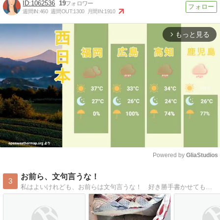
1062536
19
週間IN:
460
週間OUT:
1300
月間IN:
1910
もっと見る
arrow_forward_ios
Powered by 
GliaStudios
Mute
お前ら、文句言うな！
3
私はよいけれども、お前らは文句言うな！ 好き勝手書かせてもらう。