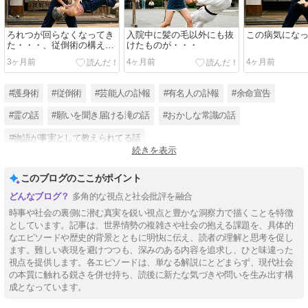
ろれつが回らなくなってき
入院中に髪の毛以外にも抜
この病気にな
た・・・、従倒術の構えと
けたものが・・・
は
3ヶ月前
4ヶ月前
4ヶ月前
#護身術
#従倒術
#芸能人の訃報
#有名人の訃報
#余命宣告
#霊の話
#願いを聞き届ける滝の話
#おかしな常識の話
#物語が事実として教えられてる話
続きを表示
#間違いも共有で事実に成ってしまう話
#不幸な話
#冬のソナタ
このブログのここがポイント
多角的な視点と社会批評を融合
時事や社会の裏側に潜む真実を鋭い視点と豊かな洞察力で描くことを特徴
としています。記事は、世界情勢の複雑さや社会の抱える課題を、具体的
なエピソードや歴史的背景とともに明快に伝え、読者の理解と思考を促し
ます。難しい表現を避けつつも、深みのある内容を追求し、ひと味違った
視点を提供します。各エピソードは、単なる解説にとどまらず、現代社会
の本質に触れる鋭さを併せ持ち、読後に新たな気づきや問いを生み出す構
成となっています。