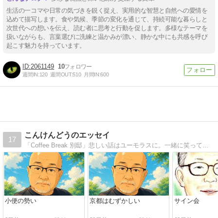
生活の一コマや日常の気づきを鋭く捉え、実用的な智慧と自然への愛情を
込めて描写します。食や気候、季節の変化を通じて、持続可能な暮らしと
次世代への想いを伝え、読む者に思考と行動を促します。多様なテーマを
扱いながらも、言葉選びに洗練と温かみが漂い、静かな中にも共感を呼び
起こす魅力を持っています。
2061149
10
週間IN:
120
週間OUT:
510
月間IN:
600
こんけんどうのエッセイ
17
「Coffee Break 別邸」悲しい話はユーモラスに。一緒に笑ってもらえれば ^_^
小便の勢い
京都はむずかしい
サイン会