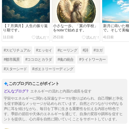
【７月満月】人生の振り返
小さな一歩。「翼の学校」
新月に蒔いた
り期です。
をnoteで始めます。
で。そして美
へ。
11日前
25日前
41日前
#スピリチュアル
#エッセイ
#ヒーリング
#詩
#ヨガ
#都市風景
#ココロとカラダ
#魂の統合
#ライトワーカー
#スターシード
#ポエトリーリーディング
このブログのここがポイント
エネルギーの流れと内面の成長を促す
宇宙やエネルギーに関わる深遠なテーマが散りばめられ、自己理解と浄化
を促す静謐なメッセージが込められています。自然とのつながりや内なる
声に耳を傾けながら、毎日を丁寧に生きる重要性を伝える内容が特色で
す。季節の節目や天体のエネルギーを通じて、自身の変容や調和を促すヒ
ントを提供し、心の扉を自然に開いていくことをサポートしています。