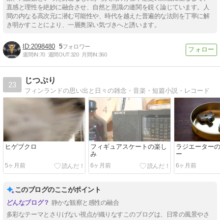
直感と理性を絶妙に融合させ、自然と意識の連関を鋭く論じています。人
間の内なる高次元に潜む可能性や、時代を越えた普遍的な法則を丁寧に解
き明かすことにより、一層奥深い気づきへと誘います。
2098480
5
週間IN:
70
週間OUT:
320
月間IN:
360
じつぷり
23
フィンランドの思い出と日々の雑念・音楽・短篇小説・レコード
ヒゲブクロ
フィギュアスケートの楽し
ラジエーター
み
ー
5ヶ月前
6ヶ月前
6ヶ月前
このブログのここがポイント
静かな観察と感性の融合
多彩なテーマとさりげない視点が織りなすこのブログは、日常の風景やさ