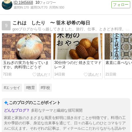
1945668
10
週間IN:
170
週間OUT:
70
月間IN:
930
これは したり 〜 笹木 砂希の毎日
9
gooブログから引っ越してきました。旅行、仕事、ときどき料理。私のワハハな日常を紹介します。
玉ねぎの実力を知っていま
30分待つのだ 焼き立てマド
素直に喜べな
すか。肉料理にどうぞ
レーヌ
7日前
14日前
21日前
#エッセイ
#教育
#学校
このブログのここがポイント
多彩なテーマと繊細な描写展開
家庭と家族のさまざまな風景を鮮明に描き出すことが特徴です。料理の工
夫や季節の行事、身近な出来事を通じて、日々の暮らしのひとコマをリア
ルに伝えます。それぞれの記事は、ディテールにこだわりながらも読みや