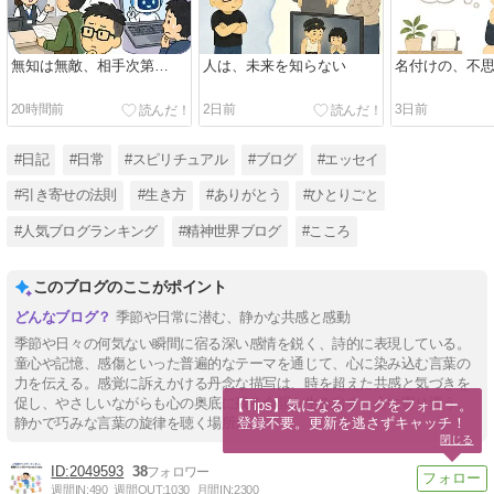
無知は無敵、相手次第…
人は、未来を知らない
名付けの、不
20時間前
2日前
3日前
#日記
#日常
#スピリチュアル
#ブログ
#エッセイ
#引き寄せの法則
#生き方
#ありがとう
#ひとりごと
#人気ブログランキング
#精神世界ブログ
#こころ
このブログのここがポイント
季節や日常に潜む、静かな共感と感動
季節や日々の何気ない瞬間に宿る深い感情を鋭く、詩的に表現している。
童心や記憶、感傷といった普遍的なテーマを通じて、心に染み込む言葉の
力を伝える。感覚に訴えかける丹念な描写は、時を超えた共感と気づきを
促し、やさしいながらも心の奥底に残る余韻を生み出す。心に寄り添う、
【Tips】気になるブログをフォロー。

登録不要。更新を逃さずキャッチ！
静かで巧みな言葉の旋律を聴く場所だ。
閉じる
2049593
38
週間IN:
490
週間OUT:
1030
月間IN:
2300