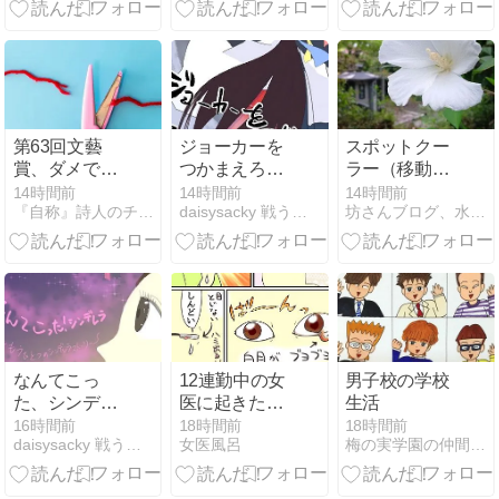
科学の多角的
構造分析 飛騨
高原の地理的
位相と精神風
土の基盤
第63回文藝
ジョーカーを
スポットクー
賞、ダメでし
つかまえろ！
ラー（移動式
た。（日記）
時をかける巫
エアコン）を
14時間前
14時間前
14時間前
『自称』詩人のチラシの裏。
daisysacky 戦う骨無し女
坊さんブログ、水茎の跡。
女…369
入れました
なんてこっ
12連勤中の女
男子校の学校
た、シンデレ
医に起きた体
生活
ラ？第3章 初
の変化
16時間前
18時間前
18時間前
daisysacky 戦う骨無し女
女医風呂
梅の実学園の仲間たち
めてのデー
ト…６