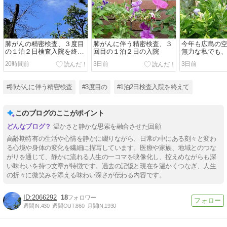
肺がんの精密検査、３度目
肺がんに伴う精密検査、３
今年も広島の
の１泊２日検査入院を終え
回目の１泊２日の入院
無力な私でも
て・・。
20時間前
3日前
3日前
#肺がんに伴う精密検査
#3度目の
#1泊2日検査入院を終えて
このブログのここがポイント
温かさと静かな思索を融合させた回顧
高齢期特有の生活や心情を静かに綴りながら、日常の中にある刻々と変わ
る心境や身体の変化を繊細に描写しています。医療や家族、地域とのつな
がりを通じて、静かに流れる人生の一コマを映像化し、控えめながらも深
い味わいを持つ文章が特徴です。過去の記憶と現在を温かくつなぎ、人生
の折々に微笑みを添える味わい深さが伝わる内容です。
2066292
18
週間IN:
430
週間OUT:
860
月間IN:
1930