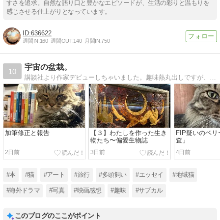
すさを追求。自然な語り口と豊かなエピソードが、生活の彩りと温もりを
感じさせる仕上がりとなっています。
636622
週間IN:
160
週間OUT:
140
月間IN:
750
宇宙の盆栽。
10
講談社より作家デビューしちゃいました。趣味熱丸出しですが、ホロリ話やら笑い話と、「小さな幸せ」、お届け致します。
加筆修正と報告
【３】わたしを作った生き
FIP疑いのベ
物たち〜偏愛生物誌
査」
2日前
3日前
4日前
#本
#猫
#アート
#旅行
#多頭飼い
#エッセイ
#地域猫
#海外ドラマ
#写真
#映画感想
#趣味
#サブカル
このブログのここがポイント