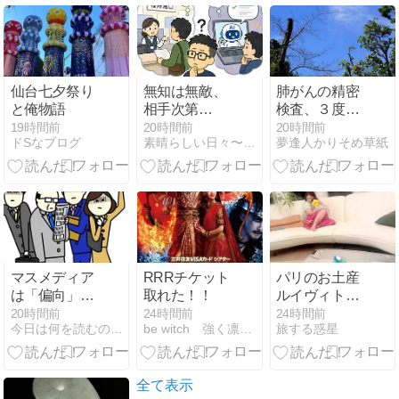
仙台七夕祭り
無知は無敵、
肺がんの精密
と俺物語
相手次第…
検査、３度目
の１泊２日検
19時間前
20時間前
20時間前
ドSなブログ
素晴らしい日々〜Splendid days
夢逢人かりそめ草紙
査入院を終え
て・・。
マスメディア
RRRチケット
パリのお土産
は「偏向」し
取れた！！
ルイヴィトン
ている？
のマフラーに
20時間前
24時間前
24時間前
今日は何を読むのやら？（雨彦の読み散らかしの記）
be witch 強く凛々しく逞しく
旅する惑星
再会
全て表示