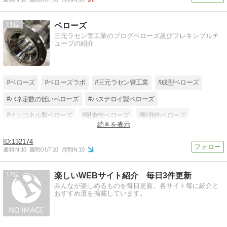
11
ベローズ
三元ラセン管工業のブログベローズ及びフレキシブルチ
ューブの紹介
#ベローズ
#ベローズラボ
#三元ラセン管工業
#成型ベローズ
#バネ定数の低いベローズ
#ハステロイ製ベローズ
#インコネル製ベローズ
#耐食性ベローズ
#耐熱性ベローズ
続きを表示
#熱処理不要のベローズ
#型代不要
132174
週間IN:
10
週間OUT:
20
月間IN:
10
12
楽しいWEBサイト紹介 毎日3件更新
みんなが楽しめるものを毎日更新。各サイト毎に紹介と
おすすめ度を掲載しています。