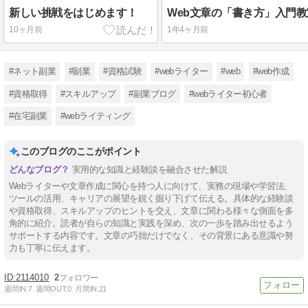
新しい挑戦をはじめます！
10ヶ月前
1年4ヶ月前
#ネット副業
#副業
#資格試験
#webライター
#web
#web作成
#資格取得
#スキルアップ
#副業ブログ
#webライター初心者
#在宅副業
#webライティング
このブログのここがポイント
実用的な知識と経験談を融合させた解説
Webライターや文章作成に関心を持つ人に向けて、実務の現場や学習法、
ツールの活用、キャリアの展望を鋭く掘り下げて伝える。具体的な経験談
や資格取得、スキルアップのヒントを交え、文章に関わる様々な側面を多
角的に紹介。読者が自らの知識と実践を深め、次の一歩を踏み出せるよう
サポートする内容です。文章の巧拙だけでなく、その背景にある意識や努
力も丁寧に伝えます。
2114010
2
週間IN:
7
週間OUT:
0
月間IN:
21