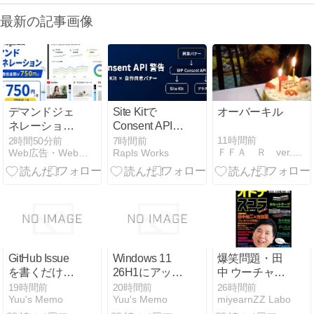
最新の記事画像
デマンドジェ
Site Kitで
オーバーキル
ネレーション
Consent API警
の日予算が最
告が出た話｜
11時間前
2時間50分前
7時間前
ＦＦＡ Ｒ ver.の更新ブログ
Web広告・Webマーケティングのブログ
Rapls Works
低750円（5米
自作同意バナ
ドル）に。少
ー×Consent
額配信への影
Modeの落とし
響は？
穴と対処
GitHub Issue
Windows 11
爆笑問題・田
を書くだけで
26H1にアップ
中 ウーチャカ
AI開発者を乗
デートできな
の起源を真空
19時間前
20時間前
26時間前
Yuu's Memo
Yuu's Memo
miyearnZZ Labo
っ取れる？
いのは正常｜
ジェシカに伝