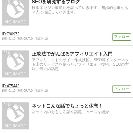
22
SEOを研究するブログ
検索エンジン最適化を調べていきます。初歩的な事から
２人で検証していきます。
790972
週間IN:
10
週間OUT:
0
月間IN:
10
23
正攻法でがんばるアフィリエイト入門
アフィリエイトのサイト作成技術、SEO等インターネッ
ト上のサービスを使ったアフィリエイト技術、SEOの方
法、最近の話題
475442
週間IN:
10
週間OUT:
0
月間IN:
10
24
ネットこんな話でちょっと休憩！
ネット内のおもしろ話や話題ニュースを紹介