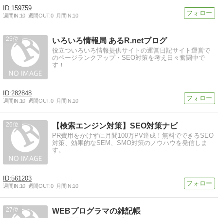
159759
週間IN:
10
週間OUT:
0
月間IN:
10
25
いろいろ情報局 あるR.netブログ
役立ついろいろ情報提供サイトの運営日記サイト運営で
のページランクアップ・SEO対策を考え日々奮闘中で
す！
282848
週間IN:
10
週間OUT:
0
月間IN:
10
26
【検索エンジン対策】SEO対策ナビ
PR費用をかけずに月間100万PV達成！無料でできるSEO
対策、効果的なSEM、SMO対策のノウハウを発信しま
す。
561203
週間IN:
10
週間OUT:
0
月間IN:
10
27
WEBプログラマの雑記帳