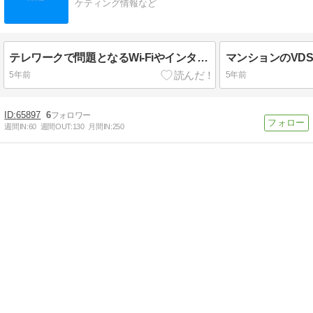
ケティング情報など
テレワークで問題となるWi-Fiやインターネットの遅さや切断
マンションのVD
5年前
5年前
65897
6
週間IN:
60
週間OUT:
130
月間IN:
250