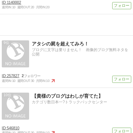
1140002
週間IN:
10
週間OUT:
20
月間IN:
20
9
アタシの屍を超えてみろ！
ブログに文字は要りません！ 画像的ブログ無料ネタを
公開
257827
2
週間IN:
10
週間OUT:
30
月間IN:
10
10
【貴様のブログはわしが育てた】
カテゴリ数日本一?トラックバックセンター
546810
週間IN:
10
週間OUT:
30
月間IN:
10