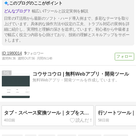
このブログのここがポイント
幅広いITツールと設定実例を解説
日常のIT活用から最新のソフト・ハード導入例まで、多彩なテーマを取り
上げています。具体的な操作方法や設定の工夫、トラブル対応の実例を詳
細に紹介し、実用性と理解の深さを追求しています。初心者から中級者ま
で幅広く役立つ内容を心掛けており、技術の理解とスキルアップをサポー
トします。
1980014
9
週間IN:
36
週間OUT:
56
月間IN:
148
5
コウサコウロ | 無料Webアプリ・開発ツール
無料Webアプリ・開発ツールを作成しています。
タブ・スペース変換ツール｜タブをスペースに変換・逆変換対応【無料】
40日前
58日前