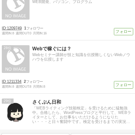
WEB開発、パソコン、プログラム
1209749
1
週間IN:
8
週間OUT:
0
月間IN:
16
28
Webで稼ぐには？
Webセミナー講師が技と知識を伝授難しくないWebノウ
ハウを伝授します
1211334
2
週間IN:
8
週間OUT:
8
月間IN:
8
29
さくぶん日和
「WEBライティング技能検定」を受けるために猛勉強
中。合格したら、WordPressブログと平行して、WEBラ
イターとして、お仕事をいただけるようになりた
い・・・と日々奮闘中です。検定を受けるまでの実況ブ
ログです。