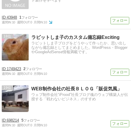
ト製作を学べます
43948
1
週間IN:
10
週間OUT:
0
月間IN:
10
18
ラビットしま子のカスタム備忘録Exciting
ラビットしま子ブログをどうやって作ったか、思い出し
ながら備忘録としてまとめました。WordPress・Blogger
やGoogleAdSense情報満載です。
1749423
2
週間IN:
10
週間OUT:
0
月間IN:
10
19
WEB制作会社の社長ＢＬＯＧ「販促気風」
ウェブ制作会社“iProod”社長ブログ魂のウェブ構築人が伝
授する「戦わないビジネス」のすすめ
698214
5
週間IN:
10
週間OUT:
0
月間IN:
10