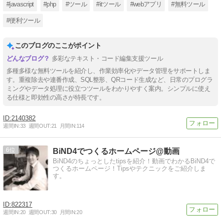
#javascript
#php
#ツール
#itツール
#webアプリ
#無料ツール
#便利ツール
このブログのここがポイント
多彩なテキスト・コード編集支援ツール
多種多様な無料ツールを紹介し、作業効率化やデータ管理をサポートしま
す。重複除去や連番作成、SQL整形、QRコード生成など、日常のプログラ
ミングやデータ処理に役立つツールをわかりやすく案内。シンプルに使え
る仕様と即効性の高さが特長です。
2140382
週間IN:
33
週間OUT:
21
月間IN:
114
6
BiND4でつくるホームページ@動画
BiND4のちょっとしたtipsを紹介！動画でわかるBiND4で
つくるホームページ！Tipsやテクニックをご紹介しま
す。
822317
週間IN:
20
週間OUT:
30
月間IN:
20