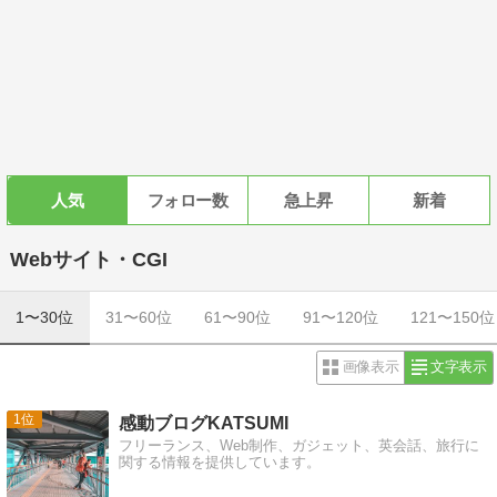
人気
フォロー数
急上昇
新着
Webサイト・CGI
1〜30位
31〜60位
61〜90位
91〜120位
121〜150位
画像表示
文字表示
1
感動ブログKATSUMI
フリーランス、Web制作、ガジェット、英会話、旅行に
関する情報を提供しています。