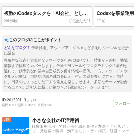
複数のCodexタスクを「AI会社」として可視化する
29時間前
9日前
このブログのここがポイント
最新技術、アウトドア、グルメなど多彩なジャンルを絶妙
に融合
多角的な視点と実践的なノウハウを巧みに織り交ぜ、技術から趣味、地域
情報まで幅広くカバーします。最新のAIツールやプログラミングの事例を
通じて、効率的な作業や自己成長を促す情報を提供。一方、アウトドアや
グルメ記事は、自然や地域の魅力を伝え、生活の質を豊かにすると同時
に、日常のちょっとした工夫や発見を楽しませます。多彩なテーマが融合
することで、読む人に新しい気づきと行動のヒントを与えます。
2013201
3
週間IN:
90
週間OUT:
200
月間IN:
370
3
小さな会社のIT活用術
IT技術を活用して儲かる仕組みを作る方法アクセスアッ
プ、見込客の獲得、効率的なシステム構築、経営・マー