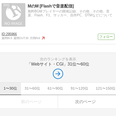
30
MのM [Flashで音楽配信]
無料BGMプレイヤーの開発記録、その他…その他、音
楽、Flash、F1、サッカー、自作PC、DTMなどについて
295966
週間IN:
6
週間OUT:
30
月間IN:
6
次のランキングを表示
「Webサイト・CGI」
31位〜60位
1〜30位
31〜60位
61〜90位
91〜120位
121〜150位
前のページ
次のページ