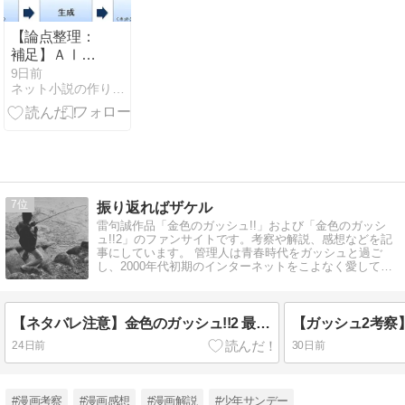
【論点整理：
補足】ＡⅠと
コンプライア
9日前
ネット小説の作り方。
ンス
7
振り返ればザケル
雷句誠作品「金色のガッシュ!!」および「金色のガッシ
ュ!!2」のファンサイトです。考察や解説、感想などを記
事にしています。 管理人は青春時代をガッシュと過ご
し、2000年代初期のインターネットをこよなく愛してい
る30代です。
【ネタバレ注意】金色のガッシュ!!2 最新話感想【Page.40】
24日前
30日前
#漫画考察
#漫画感想
#漫画解説
#少年サンデー