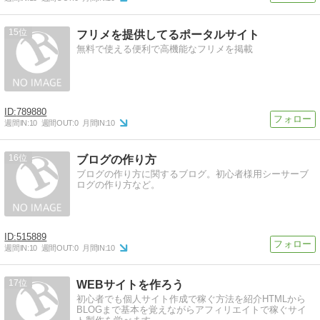
15
フリメを提供してるポータルサイト
無料で使える便利で高機能なフリメを掲載
789880
週間IN:
10
週間OUT:
0
月間IN:
10
16
ブログの作り方
ブログの作り方に関するブログ。初心者様用シーサーブ
ログの作り方など。
515889
週間IN:
10
週間OUT:
0
月間IN:
10
17
WEBサイトを作ろう
初心者でも個人サイト作成で稼ぐ方法を紹介HTMLから
BLOGまで基本を覚えながらアフィリエイトで稼ぐサイ