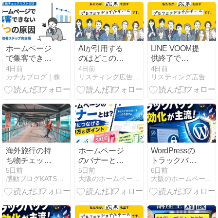
行の全貌
にNASへ残す
ホームページ
AIが引用する
LINE VOOM提
で集客できな
のはどこのサ
供終了で
い7つの原因
イトから？自
「LINEヤフー
4日前
4日前
4日前
カチカブログ｜株式会社カチカ
リスティング広告のアレコレ
リスティング広告のアレコレ
｜診断チェッ
社ホームペー
広告」はどう
クリスト付き
ジをAIに選ん
変わる？運用
改善ステップ
でもらうため
担当者が今す
完全版
の実践ガイド
ぐやるべき設
定変更と今後
の対策
海外旅行の持
ホームページ
WordPressの
ち物チェック
のバナーと
トラックバッ
リスト｜初心
は？意味や種
クとは？意味
5日前
5日前
6日前
感動ブログKATSUMI
大阪のホームページ制作会社セブンデザインが運営するブログ
大阪のホームページ制作会社セブンデザインが運営するブログ
者でも安心！
類、表示のメ
と許可・無効
忘れ物を防ぐ
リット、作り
化の方法を解
完全ガイド
方を解説
説
【2026年最新