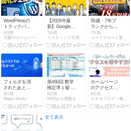
版】
WordPressの
【2026年最
55歳・7年ブ
トラックバッ
新】Google広
ランクから
クとは？意味
告のAI生成ラ
Web制作に再
6日前
7日前
7日前
大阪のホームページ制作会社セブンデザインが運営するブログ
リスティング広告のアレコレ
コードスルー | 案件特化型Web制作スクール
と許可・無効
ベルとは？対
挑戦！2ヶ月
化の方法を解
象広告・表示
で18.8万円を
説
場所・広告主
掴んだ時短術
の対応を解説
フォルダを消
第460回 数学
ホームページ
されたあと、
検定準１級 の
のアクセスを
settings.jsonを
合否結果が出
増やす方法｜
8日前
8日前
8日前
Rapls Works
50代から理数を学ぶ。 - ブログ
カチカブログ｜株式会社カチカ
どう書き直し
ました
原因分析から
たか。denyリ
集客改善まで
ストでは足り
解説
なかった
全て表示