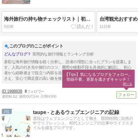
海外旅行の持ち物チェックリスト｜初心者でも安心！忘れ物を防ぐ完全ガイド【2026年最新版】
台湾観光おすすめ
5日前
11日前
このブログのここがポイント
実用的な旅行情報とランキング分析
多彩な海外旅行情報を鋭く分析し、読者の理想に合ったプランを提案しま
す。人気の行き先や旅行のコツ、費用や移動手段を具体的に解説し、初心
者から経験者まで役立つ内容を追求しています。渡航必須のポイントを押
【Tips】気になるブログをフォロー。

さえ、安心で満足度の高い旅を後押しするサイトです。
登録不要。更新を逃さずキャッチ！
閉じる
1998838
8
週間IN:
112
週間OUT:
144
月間IN:
500
2
taupe - とあるウェブエンジニアの記録
普段はウェブエンジニアとして働き、隙間時間に自然の
中でリフレッシュ。40代エンジニアの仕事やライフスタ
イルを綴るブログです。