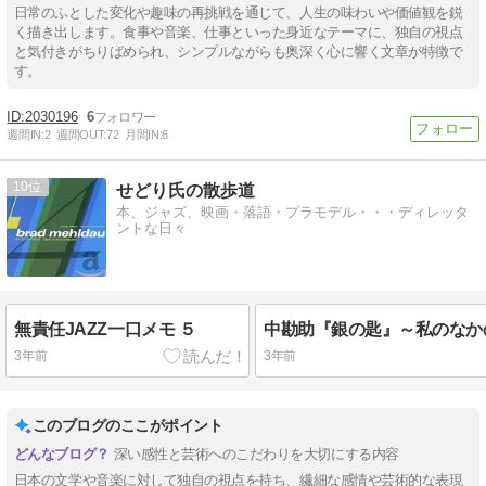
日常のふとした変化や趣味の再挑戦を通じて、人生の味わいや価値観を鋭
く描き出します。食事や音楽、仕事といった身近なテーマに、独自の視点
と気付きがちりばめられ、シンプルながらも奥深く心に響く文章が特徴で
す。
2030196
6
週間IN:
2
週間OUT:
72
月間IN:
6
10
せどり氏の散歩道
本、ジャズ、映画・落語・プラモデル・・・ディレッタ
ントな日々
無責任JAZZ一口メモ ５
3年前
3年前
このブログのここがポイント
深い感性と芸術へのこだわりを大切にする内容
日本の文学や音楽に対して独自の視点を持ち、繊細な感情や芸術的な表現