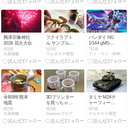
援隊を構成す
ジボリ加工
る訓練支援
艦・多用途支
援艦の製作
興津宗像神社
フクイラプト
バンダイ HG
2026 花火大会
ル サンプルキ
1/144 gMS-01
ット
ゲルググ ボカ
5日前
5日前
7日前
火薬御飯
マルタカヤ模型
アメ・マメ・BAR 本店
タ機(GQ)
令和8年熊本
3Dプリンター
タミヤ M24チ
地震
を買っちゃい
ャーフィー完
ました（6）
成
8日前
8日前
8日前
火薬御飯
Ganponブログ
マルタカヤ模型
DysonSV33ア
ダプタ