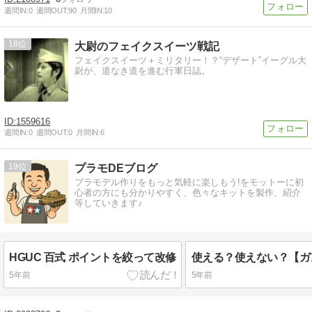
週間IN:
0
週間OUT:
90
月間IN:
10
18
大尉のフェイクスイーツ戦記
フェイクスイーツ＋ミリタリー！？“デザート”イーグル大
尉が、道なき道を進む行軍日誌。
1559616
週間IN:
0
週間OUT:
0
月間IN:
6
19
プラモDEブログ
プラモデル作りをもっと気軽に楽しもう!をモットーに初
心者の方にも分かりやすく、色々なキットを製作、紹介
等していきます♪
HGUC 百式 ポイントを絞って改修
5年前
5年前