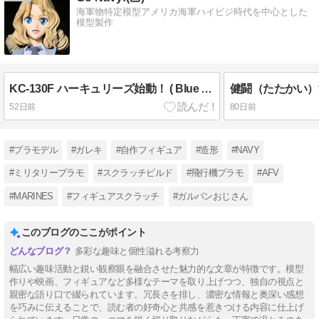
海軍物特定模型アメリカ海軍ハイビジ時代を中心とした
模型製作
KC-130F ハーキュリーズ始動！ ( Blue Angels ver. イタレリ 1/72 その1)
52日前
80日前
#プラモデル
#ガレキ
#自作フィギュア
#造形
#NAVY
#ミリタリープラモ
#スクラッチビルド
#飛行機プラモ
#AFV
#MARINES
#フィギュアスクラッチ
#ガルパンおじさん
このブログのここがポイント
多彩な趣味と個性溢れる考察力
幅広い趣味活動と鋭い観察眼を融合させた魅力的な文章が特徴です。模型
作りや映画、フィギュアなど多様なテーマを取り上げつつ、独自の視点と
親密な語り口で綴られています。冗長さを排し、濃密な情報と奥深い感想
を巧みに伝えることで、読む者の好奇心と共感を惹きつける内容に仕上げ