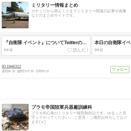
5
ミリタリー情報まとめ
ガチミリから萌えミリまでミリタリー関連の記事や画像
などのまとめサイトです。
『自衛隊 イベント』についてTwitterの反応
本日の自衛隊イベ
9年前
9年前
1946312
週間IN:
10
週間OUT:
30
月間IN:
10
6
プラモ帝国陸軍兵器廠訓練科
プラモ初心者のミリタリー模型制作記です。ゆるっと見
守ってやってください。 ご意見・ご感想お待ちしており
ます(`o´)