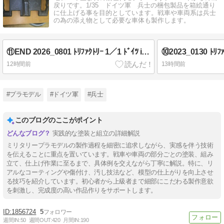
戻りです。1/35 ドイツ軍 兵士の梱包製品を箱絵通り
に仕上げる事を目的としています。戦車や車両系は兵士
の為の添え物として必要な車体も製作します。
⑪END 2026_0801 ﾄﾘﾌｧｸﾄﾘｰ 1／1 ﾄﾞｲﾂ iiiiv号戦車 40cm履帯(中期型) 完成写真
12時間前
13時間前
#プラモデル
#ドイツ軍
#兵士
このブログのここがポイント
実践的な塗装と組立の詳細解説
ミリタリープラモデルの製作過程を細密に追求しながら、実感を伴う技術
を伝えることに重点を置いています。戦車や車両の部分ごとの塗装、組み
立て、仕上げ作業に至るまで、具体例を交えながら丁寧に解説。特に、リ
アルなコーティングや傷付け、汚し技法など、模型の仕上がりを向上させ
る技巧を紹介しています。初心者から上級者まで細部にこだわる製作意欲
を刺激し、完成度の高い作品作りをサポートします。
1856724
5
週間IN:
50
週間OUT:
420
月間IN:
190