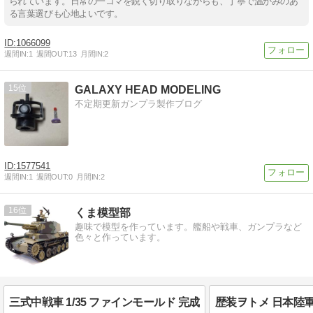
られています。日常の一コマを鋭く切り取りながらも、丁寧で温かみのあ
る言葉選びも心地よいです。
1066099
週間IN:
1
週間OUT:
13
月間IN:
2
15
GALAXY HEAD MODELING
不定期更新ガンプラ製作ブログ
1577541
週間IN:
1
週間OUT:
0
月間IN:
2
16
くま模型部
趣味で模型を作っています。艦船や戦車、ガンプラなど
色々と作っています。
三式中戦車 1/35 ファインモールド 完成