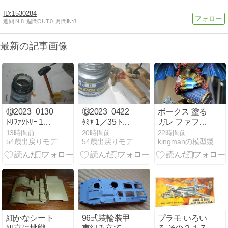
1530284
週間IN:
8
週間OUT:
0
月間IN:
8
最新の記事画像
⑩2023_0130
⑬2023_0422
ボークス 塗る
ﾄﾘﾌｧｸﾄﾘｰ 1／1
ﾀﾐﾔ 1／35 ﾄﾞｲﾂ
ガレ ファフニ
ﾄﾞｲﾂ iiiiv号戦
対戦車自走砲ﾏ
ール #05 宝
13時間前
20時間前
22時間前
54歳出戻りモデラー奮戦記
54歳出戻りモデラー奮戦記
kingmanの模型製作記A
車 40cm履帯
ｰﾀﾞｰIII (Pak36)
石、宝剣、瞳
(中期型) おま
野戦整備ｾｯﾄ
等の塗装と仕
けハンマー 塗
車長・装填手
上げ
膜剥がし
塗装-2
細かなシート
96式装輪装甲
プラモ いろい