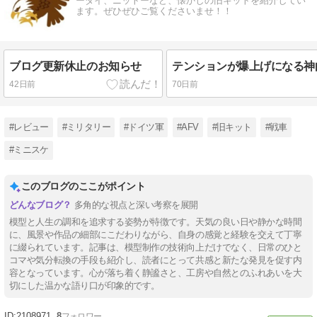
ーダイ、ニットーなど、懐かしの旧キットを紹介してい
ます。ぜひぜひご覧くださいませ！！
ブログ更新休止のお知らせ
42日前
70日前
#レビュー
#ミリタリー
#ドイツ軍
#AFV
#旧キット
#戦車
#ミニスケ
このブログのここがポイント
多角的な視点と深い考察を展開
模型と人生の調和を追求する姿勢が特徴です。天気の良い日や静かな時間
に、風景や作品の細部にこだわりながら、自身の感覚と経験を交えて丁寧
に綴られています。記事は、模型制作の技術向上だけでなく、日常のひと
コマや気分転換の手段も紹介し、読者にとって共感と新たな発見を促す内
容となっています。心が落ち着く静謐さと、工房や自然とのふれあいを大
切にした温かな語り口が印象的です。
2108971
8