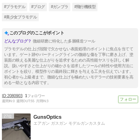
#プラモデル
#ブログ
#ガンプラ
#飛行機模型
#美少女プラモデル
このブログのここがポイント
微細研磨に特化した多層構造ツール
プラモデルの仕上げ段階で欠かせない表面処理のポイントに焦点を当てて
います。ゲート跡やパーティングラインの微細な傷を丁寧に磨き上げ、塗
装面の映える美麗な仕上がりを追求するための高性能ヤスリを詳しく解
説。扱いやすさと仕上がりの確かさを追求したツールの特性や使用方法に
ポイントを絞り、模型作りの最終段に輝きを与える工夫を伝えています。
初心者から上級者まで、微細な仕上げを極めたいモデラーの技術要素を高
める一助となる内容です。
2080903
1
週間IN:
0
週間OUT:
55
月間IN:
3
27
GunsOptics
エアガン ガスガン モデルガンカスタム