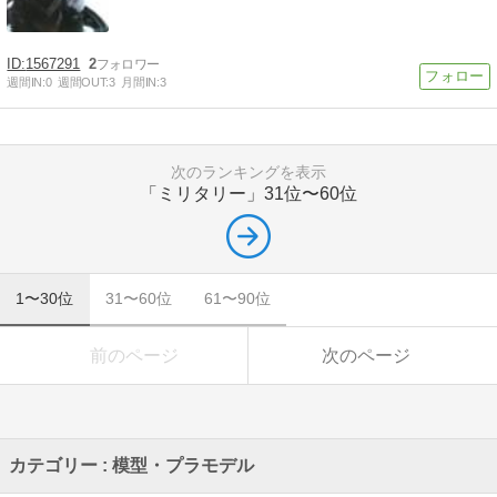
1567291
2
週間IN:
0
週間OUT:
3
月間IN:
3
次のランキングを表示
「ミリタリー」
31位〜60位
1〜30位
31〜60位
61〜90位
前のページ
次のページ
カテゴリー : 模型・プラモデル