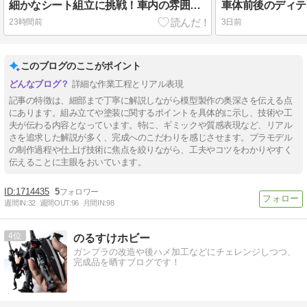
細かなシート組立に挑戦！車内の雰囲気が見えてきました
23時間前
3日前
このブログのここがポイント
詳細な作業工程とリアル表現
記事の特徴は、細部まで丁寧に解説しながら模型製作の奥深さを伝える点
にあります。組み立てや塗装に関するポイントを具体的に示し、技術や工
夫が伝わる内容となっています。特に、ギミックや質感表現など、リアル
さを追求した解説が多く、完成へのこだわりを感じさせます。プラモデル
の制作過程や仕上げ技術に焦点を絞りながら、工夫やコツをわかりやすく
伝えることに主眼をおいています。
1714435
5
週間IN:
32
週間OUT:
96
月間IN:
98
4
のるすけホビー
ガンプラの改造や後ハメ加工などにチェレンジしつつ、
完成品を晒すブログです！