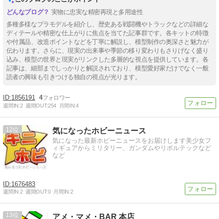
実物に忠実な精密再現と多用途性
多種多様なプラモデルを紹介し、歴史ある戦闘機やトラックなどの詳細な
ディテールや精密な仕上がりに焦点を当てた記事群です。各キットの特徴
や付属品、改造ポイントなどを丁寧に解説し、模型制作の奥深さと魅力が
伝わります。さらに、現実の出来事や季節の移り変わりもさりげなく盛り
込み、模型の世界と現実がリンクした多層的な視点を提供しています。各
記事は、細部までしっかりと解説されており、模型愛好家だけでなく一般
読者の興味も引きつける独自の視点が光ります。
1856191
4
週間IN:
2
週間OUT:
254
月間IN:
4
12
気になったホビーニュース
気になった最新ホビーニュースをお届けします美少女フ
ィギュアからミリタリー、ガンダムやリボルテックなど
など
1676483
週間IN:
2
週間OUT:
0
月間IN:
2
13
アメ・マメ・BAR 本店