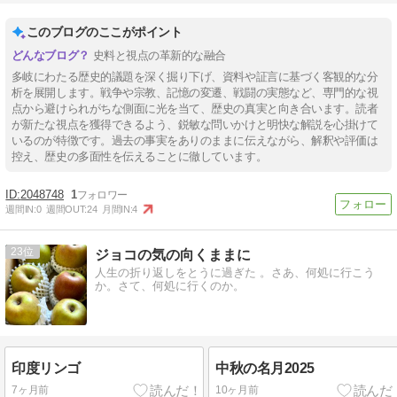
このブログのここがポイント
史料と視点の革新的な融合
多岐にわたる歴史的議題を深く掘り下げ、資料や証言に基づく客観的な分
析を展開します。戦争や宗教、記憶の変遷、戦闘の実態など、専門的な視
点から避けられがちな側面に光を当て、歴史の真実と向き合います。読者
が新たな視点を獲得できるよう、鋭敏な問いかけと明快な解説を心掛けて
いるのが特徴です。過去の事実をありのままに伝えながら、解釈や評価は
控え、歴史の多面性を伝えることに徹しています。
2048748
1
週間IN:
0
週間OUT:
24
月間IN:
4
23
ジョコの気の向くままに
人生の折り返しをとうに過ぎた 。さあ、何処に行こう
か。さて、何処に行くのか。
印度リンゴ
中秋の名月2025
7ヶ月前
10ヶ月前