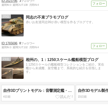
2023796
3
週間IN:
0
週間OUT:
108
月間IN:
4
20
同志の不束プラモブログ
赤いお友達同志99が赤い模型を作るブログです。
1765696
8
週間IN:
0
週間OUT:
102
月間IN:
4
21
相州の、1：1250スケール艦船模型ブログ
1:1250スケールの艦船模型コレクションをご紹介。実在
艦から未成艦、架空艦まで、系統的な紹介を目指しま
す。
自作3Dプリントモデル：音響測定艦・第一水上訓練支援隊を構成する訓練支援艦・多用途支援艦の製作
4日前
15日前