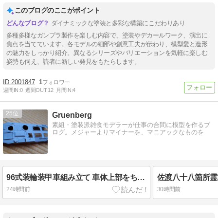
このブログのここがポイント
ダイナミックな塗装と多彩な構築にこだわりあり
多種多様なガンプラ製作を楽しむ内容で、塗装やデカールワーク、演出に
焦点を当てています。各モデルの細部や創意工夫が伝わり、模型愛と造形
の魅力をしっかり紹介。異なるシリーズやバリエーションを気軽に楽しむ
姿勢も伺え、読者に新しい発見をもたらします。
2001847
1
週間IN:
0
週間OUT:
12
月間IN:
4
25
Gruenberg
素組・塗装派雑食モデラーが仕事の合間に模型を作るブ
ログ。メジャーよりマイナーを、マニアックなものを
96式装輪装甲車組み立て 車体上部をちょっと作る 他
佐渡八十八箇所霊
24時間前
30時間前