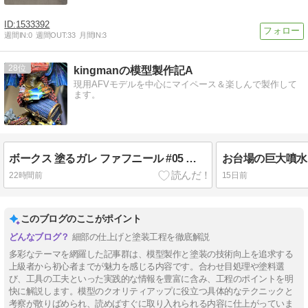
1533392
週間IN:
0
週間OUT:
33
月間IN:
3
28
kingmanの模型製作記A
現用AFVモデルを中心にマイペース＆楽しんで製作して
ます。
ボークス 塗るガレ ファフニール #05 宝石、宝剣、瞳等の塗装と仕上げ
22時間前
15日前
このブログのここがポイント
細部の仕上げと塗装工程を徹底解説
多彩なテーマを網羅した記事群は、模型製作と塗装の技術向上を追求する
上級者から初心者までが魅力を感じる内容です。合わせ目処理や塗料選
び、工具の工夫といった実践的な情報を豊富に含み、工程のポイントを明
快に解説します。模型のクオリティアップに役立つ具体的なテクニックと
考察が散りばめられ、読めばすぐに取り入れられる内容に仕上がっていま