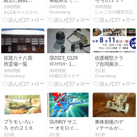
組立に挑戦！
車組み立て 車
ろ その２１７
車内の雰囲気
体上部をちょ
23時間前
24時間前
33時間前
おばあちゃんからの贈り物−４９歳で復活したプラモ魂
Gruenberg
じゃごろの模型日記
が見えてきま
っと作る 他
した
佐渡八十八箇
⑨2023_0129
佐渡模型クラ
所霊場一覧
ﾄﾘﾌｧｸﾄﾘｰ 1／1
ブ合同展示会
ﾄﾞｲﾂ iiiiv号戦
のお知らせ
30時間前
35時間前
2日前
Gruenberg
54歳出戻りモデラー奮戦記
Gruenberg
車 40cm履帯
(中期型) おま
けハンマー 木
柄塗装
プラモ いろい
SUNNY サニ
車体前後のデ
ろ その２１６
ー オモロイド
ィテールが完
乱戦の魔術師
成！フロント
2日前
2日前
3日前