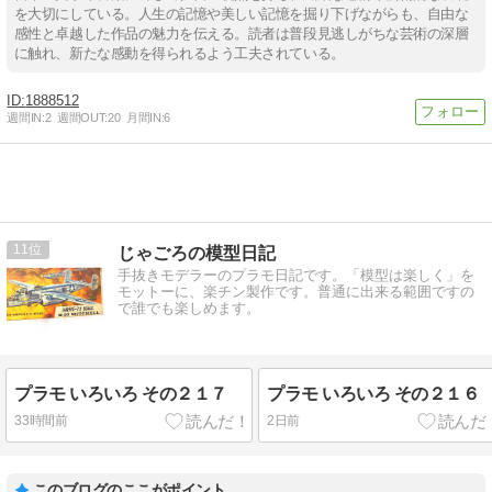
を大切にしている。人生の記憶や美しい記憶を掘り下げながらも、自由な
感性と卓越した作品の魅力を伝える。読者は普段見逃しがちな芸術の深層
に触れ、新たな感動を得られるよう工夫されている。
1888512
週間IN:
2
週間OUT:
20
月間IN:
6
11
じゃごろの模型日記
手抜きモデラーのプラモ日記です。「模型は楽しく」を
モットーに、楽チン製作です。普通に出来る範囲ですの
で誰でも楽しめます。
プラモ いろいろ その２１７
プラモ いろいろ その２１６
33時間前
2日前
このブログのここがポイント