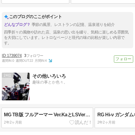
このブログのここがポイント
季節の風景、レストランの記憶、温泉巡りを紹介
四季折々の風物や訪れた店、温泉の思い出を綴り、気軽に楽しめる雰囲気
を大切にしています。レトロなページと現代の味の比較が楽しい内容で
す。
1739074
3
週間IN:
0
週間OUT:
22
月間IN:
4
24
その他いろいろ
趣味の事とか色々。
MG TB版 フルアーマー Ver.KaとLSVer を作成しました
RG Hi-ν ガン
2年2ヶ月前
2年2ヶ月前