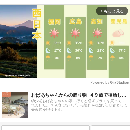
もっと見る
arrow_forward_ios
Powered by 
GliaStudios
Mute
3
おばあちゃんからの贈り物−４９歳で復活したプラモ魂
幼少期おばあちゃんの家に行くと必ずプラモを買ってく
れました。４９歳になりプラモ製作を復活｡初心者として
失敗談を綴ります｡