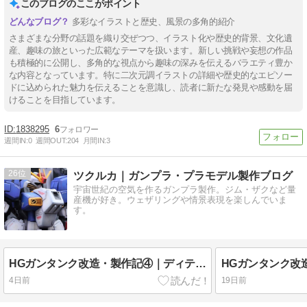
このブログのここがポイント
多彩なイラストと歴史、風景の多角的紹介
さまざまな分野の話題を織り交ぜつつ、イラスト化や歴史的背景、文化遺
産、趣味の旅といった広範なテーマを扱います。新しい挑戦や妄想の作品
も積極的に公開し、多角的な視点から趣味の深みを伝えるバラエティ豊か
な内容となっています。特に二次元調イラストの詳細や歴史的なエピソー
ドに込められた魅力を伝えることを意識し、読者に新たな発見や感動を届
けることを目指しています。
1838295
6
週間IN:
0
週間OUT:
204
月間IN:
3
26
ツクルカ｜ガンプラ・プラモデル製作ブログ
宇宙世紀の空気を作るガンプラ製作。ジム・ザクなど量
産機が好き。ウェザリングや情景表現を楽しんでいま
す。
HGガンタンク改造・製作記④｜ディテールアップとスジボリ加工
4日前
19日前