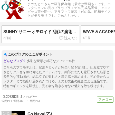
まめおと〜さんの画像保存館（最近は動画も）です。コ
レクションの積みプラやプラモデル完成品画像、アニメ
グッズ等公開中。アラフィフ昭和世代の為、昭和テイス
トがモリモリです。ごめんちゃい。
SUNNY サニー オモロイド 乱戦の魔術師 フロッガー ■完全可変タイプ■
WAVE & ACAD
2日前
4日前
このブログのここがポイント
多彩な変形と精巧なディテール性
こちらのプラモデルは、変形ギミックが完全可変を実現し、組み立てやす
さとリアルさを兼ね備えたアイテムです。細部にわたり意匠された造形と
多角的な可動域が、組み立ての楽しさと満足感を高めます。初心者からコ
レクターまで幅広い層を惹きつける、工夫と技術の融合による逸品です。
特有のギミックを駆使し、見る者を飽きさせない魅力を放ち続けます。
2072826
2
週間IN:
1
週間OUT:
18
月間IN:
3
14
Go Navy!(乙)