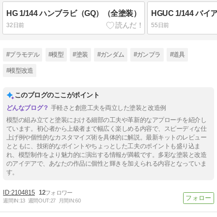
HG 1/144 ハンブラビ（GQ）（全塗装）
HGUC 1/144 
32日前
55日前
#プラモデル
#模型
#塗装
#ガンダム
#ガンプラ
#道具
#模型改造
このブログのここがポイント
手軽さと創意工夫を両立した塗装と改造例
模型の組み立てと塗装における細部の工夫や革新的なアプローチを紹介し
ています。初心者から上級者まで幅広く楽しめる内容で、スピーディな仕
上げ例や個性的なカスタマイズ術を具体的に解説。最新キットのレビュー
とともに、技術的なポイントやちょっとした工夫のポイントも盛り込ま
れ、模型制作をより魅力的に演出する情報が満載です。多彩な塗装と改造
のアイデアで、あなたの作品に個性と輝きを加えられる内容となっていま
す。
2104815
12
週間IN:
13
週間OUT:
27
月間IN:
60