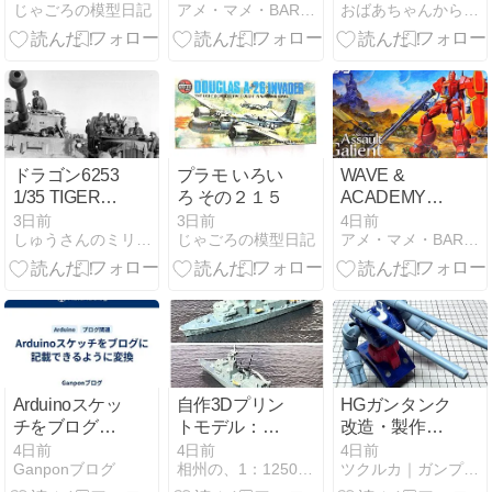
じゃごろの模型日記
アメ・マメ・BAR 本店
おばあちゃんからの贈り物−４９歳で復活したプラモ魂
フロッガー ■
バンパー＆ウ
完全可変タイ
インチローラ
プ■
ー取付
ドラゴン6253
プラモ いろい
WAVE &
1/35 TIGER1
ろ その２１５
ACADEMY
最後期型後期
1/72 ガリアン
3日前
3日前
4日前
しゅうさんのミリタリー雑談ブログ
じゃごろの模型日記
アメ・マメ・BAR 本店
（Final Late）
重装改
（5）
Arduinoスケッ
自作3Dプリン
HGガンタンク
チをブログに
トモデル：音
改造・製作記
記載できるよ
響測定艦・第
④｜ディテー
4日前
4日前
4日前
Ganponブログ
相州の、1：1250スケール艦船模型ブログ
ツクルカ｜ガンプラ・プラモデル製作ブログ
うに変換
一水上訓練支
ルアップとス