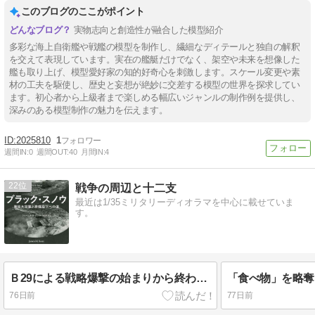
このブログのここがポイント
実物志向と創造性が融合した模型紹介
多彩な海上自衛艦や戦艦の模型を制作し、繊細なディテールと独自の解釈
を交えて表現しています。実在の艦艇だけでなく、架空や未来を想像した
艦も取り上げ、模型愛好家の知的好奇心を刺激します。スケール変更や素
材の工夫を駆使し、歴史と妄想が絶妙に交差する模型の世界を探求してい
ます。初心者から上級者まで楽しめる幅広いジャンルの制作例を提供し、
深みのある模型制作の魅力を伝えます。
2025810
1
週間IN:
0
週間OUT:
40
月間IN:
4
22
戦争の周辺と十二支
最近は1/35ミリタリーディオラマを中心に載せていま
す。
Ｂ29による戦略爆撃の始まりから終わりまで
76日前
77日前