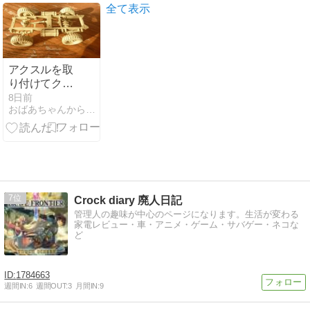
全て表示
アクスルを取
り付けてクォ
ード・ガント
8日前
おばあちゃんからの贈り物−４９歳で復活したプラモ魂
ラクターが車
らしく！
7
Crock diary 廃人日記
管理人の趣味が中心のページになります。生活が変わる
家電レビュー・車・アニメ・ゲーム・サバゲー・ネコな
ど
1784663
週間IN:
6
週間OUT:
3
月間IN:
9