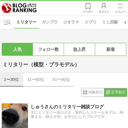
リーダー
ログイン
メニュー
ミリタリー
ガンプラ
ジオラマ
ジブリ
ミニ四駆
自
人気
フォロー数
急上昇
新着
ミリタリー（模型・プラモデル）
1〜30位
31〜60位
61〜90位
画像表示
文字表示
1
しゅうさんのミリタリー雑談ブログ
主にミリタリー系のネタ（製作したスケールモデル、時
事ネタ、雑ネタ等）を中心にしたブログです。