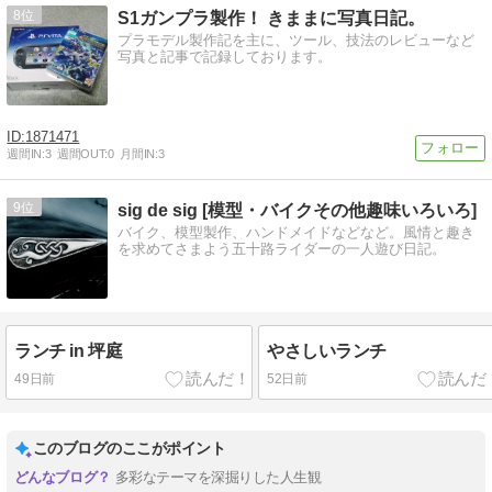
8
S1ガンプラ製作！ きままに写真日記。
プラモデル製作記を主に、ツール、技法のレビューなど
写真と記事で記録しております。
1871471
週間IN:
3
週間OUT:
0
月間IN:
3
9
sig de sig [模型・バイクその他趣味いろいろ]
バイク、模型製作、ハンドメイドなどなど。風情と趣き
を求めてさまよう五十路ライダーの一人遊び日記。
ランチ in 坪庭
やさしいランチ
49日前
52日前
このブログのここがポイント
多彩なテーマを深掘りした人生観