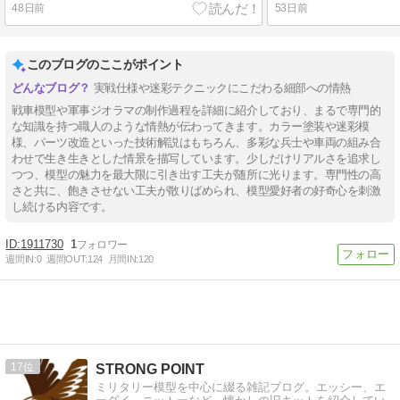
48日前
53日前
このブログのここがポイント
実戦仕様や迷彩テクニックにこだわる細部への情熱
戦車模型や軍事ジオラマの制作過程を詳細に紹介しており、まるで専門的
な知識を持つ職人のような情熱が伝わってきます。カラー塗装や迷彩模
様、パーツ改造といった技術解説はもちろん、多彩な兵士や車両の組み合
わせで生き生きとした情景を描写しています。少しだけリアルさを追求し
つつ、模型の魅力を最大限に引き出す工夫が随所に光ります。専門性の高
さと共に、飽きさせない工夫が散りばめられ、模型愛好者の好奇心を刺激
し続ける内容です。
1911730
1
週間IN:
0
週間OUT:
124
月間IN:
120
17
STRONG POINT
ミリタリー模型を中心に綴る雑記ブログ。エッシー、エ