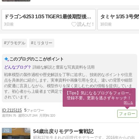
ドラゴン6253 1/35 TIGER1最後期型後期（Final Late）（5）
3日前
10日前
#プラモデル
#ミリタリー
このブログのここがポイント
詳細な解説と豊富な写真資料を活用
戦車模型の製作過程や歴史解説を丁寧に追求し、技術的なポイントや注意
点を具体的に紹介します。実車資料や画像引用を交え、違いの背景や細部
の変遷に言及しながら、模型作りを深く楽しむための情報を提供していま
す。初心者から上級者まで満足できる、じっくりと読み込める内容で構成
【Tips】気になるブログをフォロー。

されています。
登録不要。更新を逃さずキャッチ！
閉じる
2115115
5
週間IN:
76
週間OUT:
244
月間IN:
320
2
54歳出戻りモデラー奮戦記
昭和37年生まれの旧世代モデラーです。2016年からの出