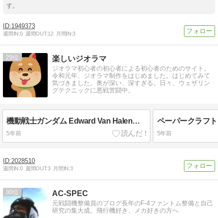
す。
1949373
週間IN:
0
週間OUT:
12
月間IN:
3
29
楽しいジオラマ
ジオラマ初心者の初心者による初心者のためのサイト。
令和元年、ジオラマ制作をはじめました。はじめてみて
気づきました。奥が深い、深すぎる。日々、ウェザリン
グテクニックに悪戦苦闘中。
機動戦士ガンダム Edward Van Halen専用機
5年前
5年前
2028510
週間IN:
0
週間OUT:
3
月間IN:
3
30
AC-SPEC
元戦闘機整備員のブログ長年のF-4ファントム整備と自己
研究の集大成。飛行機好き、メカ好きの方へ