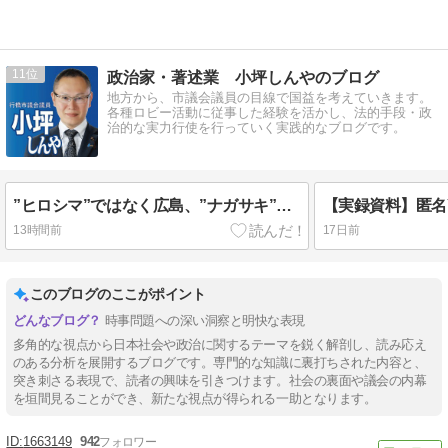
11
政治家・著述業 小坪しんやのブログ
地方から、市議会議員の目線で国益を考えていきます。
各種ロビー活動に従事した経験を活かし、法的手段・政
治的な実力行使を行っていく実践的なブログです。
”ヒロシマ”ではなく広島、”ナガサキ”ではなく長崎、”フクシマ”ではなく福島だ。【いい加減、ウザイと思った人はシェア】
13時間前
17日前
このブログのここがポイント
時事問題への深い洞察と明快な表現
多角的な視点から日本社会や政治に関するテーマを鋭く解剖し、読み応え
のある分析を展開するブログです。専門的な知識に裏打ちされた内容と、
突き刺さる表現で、読者の興味を引きつけます。社会の裏面や議会の内幕
を垣間見ることができ、新たな視点が得られる一助となります。
1663149
942