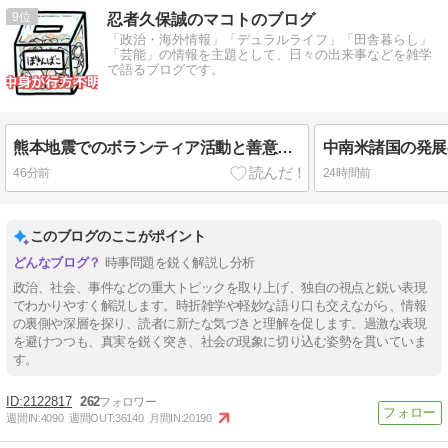
9
忍者久保誠のマコトのブログ
「政治・海外情報」「デュラルライフ」「田舎暮らし」
「芸能」の情報を主題として、日々の出来事などを雑学
で語るブログです。
熊本地震でのボランティア活動と善意の寄付には気をつけよう
46分前
24時間前
このブログのここがポイント
時事問題を鋭く解説し分析
政治、社会、事件などの重大トピックを取り上げ、独自の視点と鋭い表現
でわかりやすく解説します。時折雑学や軽妙な語り口も交えながら、情報
の裏側や深層を探り、読者に新たな気づきと理解を促します。過激な表現
を避けつつも、真実を鋭く突き、社会の現象に切り込む姿勢を貫いていま
す。
2122817
262
週間IN:
4090
週間OUT:
36140
月間IN:
20190