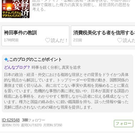
政治・メディア・金融の真相・深層を抉る。不撓不屈の
精神で腐敗した権力の真実を洞察し、経世済民の思想を
考える。
袴田事件の教訓
消費税美化する者を信用する
17時間前
2日前
このブログのここがポイント
時事を鋭く分析し真実を追求
日本の政治・経済・外交における複雑な現状とその背景をドライかつ具体
的な視点から解説しています。トップリーダーや官僚の動き、国際関係の
裏側まで鋭く切り込み、表に出てこない事実や真相を見極めることに重点
を置いています。危機的な事態の裏に潜む狙いや、日本が直面する課題の
根底にある事柄を、わかりやすく整理しながら読者に伝える構成となって
います。権力と国益の絡み合いに鋭い鑑識眼を持ち、誤った情報や偏った
見解に惑わされないための確かな視座を提供します。
629348
388
週間IN:
7370
週間OUT:
8270
月間IN:
37350