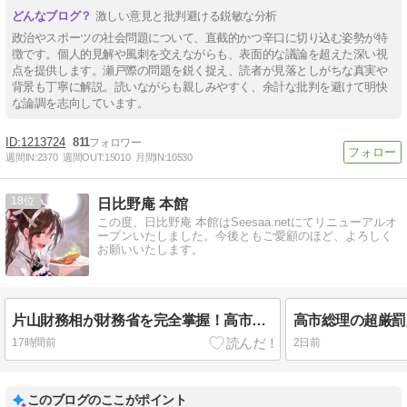
激しい意見と批判避ける鋭敏な分析
政治やスポーツの社会問題について、直截的かつ辛口に切り込む姿勢が特
徴です。個人的見解や風刺を交えながらも、表面的な議論を超えた深い視
点を提供します。瀬戸際の問題を鋭く捉え、読者が見落としがちな真実や
背景も丁寧に解説。読いながらも親しみやすく、余計な批判を避けて明快
な論調を志向しています。
1213724
811
週間IN:
2370
週間OUT:
15010
月間IN:
10530
18
日比野庵 本館
この度、日比野庵 本館はSeesaa.netにてリニューアルオ
ープンいたしました。今後ともご愛顧のほど、よろしく
お願いいたします。
片山財務相が財務省を完全掌握！高市減税に抗う稲田・小渕ら抵抗勢力は炎上、日本の脱緊縮がついに始まる！ 《食料品消費税シリーズ＃６》
17時間前
2日前
このブログのここがポイント