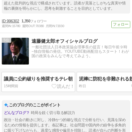
超えた批判的な視点で構成されています。読者が見落としがちな真実や情
報の裏側を明らかにし、思考を刺激することを目的としています。
996302
1,350
週間IN:
15780
週間OUT:
70380
月間IN:
72030
5
遠藤健太郎オフィシャルブログ
一般社団法人日本政策協会理事長の提言！毎日午前９時
−独自情報の発信。YOUTUBE動画配信もスタート！わが
国の政策をみんなで考えてみよう。
議員に公約破りを推奨するテレ朝
泥棒に防犯を非難される
15時間前
昨日
このブログのここがポイント
時局を鋭く切り取る解説力
政治・社会の動きに対し、冷静かつ的確な視点で分析を行い、見識を深め
るための情報を提供します。各記事は、社会問題や国内外の紛争を多角的
に掘り下げながらも、過度な感情や偏見を排除し、読者が自らの判断を形