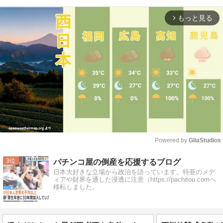
もっと見る
arrow_forward_ios
Powered by 
GliaStudios
Mute
3
パチンコ屋の倒産を応援するブログ
日本大好きな立場から政治を語っています。特亜のメデ
ィアや財界を通した浸透に注意（https://pachitou.comへ
移転しました。