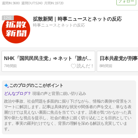
週間IN:
3680
週間OUT:
5240
月間IN:
19720
12
拡散新聞｜時事ニュースとネットの反応
時事ニュースとネットの反応
NHK「国民民民主党」➾ ネット「誰が餃子屋やねん！ww」「国民民民主党の玉玉木雄一郎です」
7時間前
8時間前
このブログのここがポイント
現場の声と背景に鋭い切り込み
政治や事故、社会問題を多面的に掘り下げながら、情報の裏側や背景をス
マートに解説します。記事は具体的な状況や関係者の声を交え、単なる表
層だけでは見えない裏面に焦点を当てています。読者が気づかなかった真
実や新たな視点を提示し、社会の動きに鋭く切り込むことを目的としてい
ます。事実の羅列だけでなく、背景の理解を深める解説も充実していま
す。