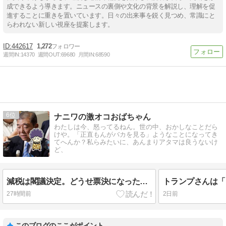
成できるよう導きます。ニュースの裏側や文化の背景を解説し、理解を促
進することに重きを置いています。日々の出来事を鋭く見つめ、常識にと
らわれない新しい視座を提案します。
442617
1,272
週間IN:
14370
週間OUT:
69680
月間IN:
68590
6
ナニワの激オコおばちゃん
わたしは今、怒ってるねん。世の中、おかしなことだら
けや。「正直もんがバカを見る」ようなことになってき
てへんか？私らみたいに、あんまりアタマは良うないけ
ど、
減税は閣議決定。どうせ票決になったら石破をはじめ反対派はしれーっと賛成するんやで、こいつら。
27時間前
2日前
このブログのここがポイント