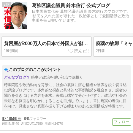
8
葛飾区議会議員 鈴木信行 公式ブログ
日本国民党代表 葛飾区議会議員 鈴木信行のブログです。
i移民を入れた国が壊れた！政治家として愛国活動と政治
主張を毎日書いています。
貧困層が2000万人の日本で外国人が儲かるから日本人不要？#葛飾区
19時間前
2日前
このブログのここがポイント
時事と政治を鋭い視点で深掘り
時事問題や政治動向を背景に、社会の裏側に潜む構造や陰謀を鋭く切り込
む評論ブログです。多角的な視点と具体的な事例解説を融合させ、読者の
関心を引きつける内容を追求。表現は端的で分かりやすく、政治や社会の
未知なる側面を明らかにすることを目指しています。常に現実の裏側に目
を向け、見逃せない真実を掘り下げる締まりのある文章構成が特徴です。
1858976
841
週間IN:
5440
週間OUT:
17880
月間IN:
24770