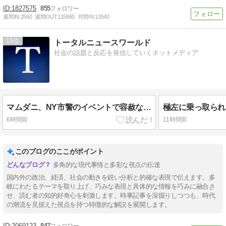
1827575
855
週間IN:
2560
週間OUT:
115860
月間IN:
13340
15
トータルニュースワールド
社会の話題と反応を発信していくネットメディア
マムダニ、NY市警のイベントで容赦ないブーイングを浴び「秒」でステージから逃亡（リアルガチ動画）
6時間前
11時間前
このブログのここがポイント
多角的な現代事情と多彩な視点の伝達
国内外の政治、経済、社会の動きを鋭い分析と的確な表現で伝えます。多
岐にわたるテーマを取り上げ、巧みな表現と具体的な情報を巧みに融合さ
せ、読む者の知的好奇心を刺激します。時事記事を深掘りしつつも、時代
の潮流を見据えた視点を持つ特徴的な解説を展開します。
2069123
847