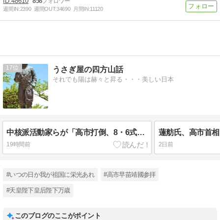
48610
858
週間IN:
2390
週間OUT:
34690
月間IN:
11120
17
うさぎ屋の四方山話
それでも陽は赫々と昇る・・・美しい日本
中核派活動家らが「高市打倒、8・6式典粉砕！」
19時間前
2日前
#いつの日か我が祖国に栄光あれ
#高市早苗靖國参拝
#天皇陛下皇后陛下万歳
このブログのここがポイント