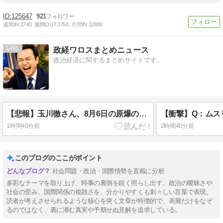
125647
921
週間IN:
2740
週間OUT:
3750
月間IN:
12880
14
政経ワロスまとめニュース
政治経済に関するまとめサイトです。
【悲報】玉川徹さん、8月6日の原爆の日にトンデモ持論を展開し物議… → ネット「それ、今日言うことなのか…？」ｗｗｗｗｗｗｗｗｗｗｗｗｗ
1時間40分前
2時間40分前
このブログのここがポイント
社会問題・政治・国際情勢を直截に分析
多彩なテーマを取り上げ、時事の裏側を鋭く照らし出す。政治の曖昧さや
社会の歪み、国際関係の複雑さを、分かりやすくも刺々しい言葉で表現。
読者が考えさせられるような核心を突く文章が特徴的で、表層だけをなぞ
るのではなく、裏に潜む真実や予期せぬ見解を追求している。