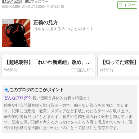
2046214
801
週間IN:
1350
週間OUT:
12060
月間IN:
6490
21
正義の見方
日本を応援する５chまとめサイト
【超絶朗報】「れいわ新選組」改め、新党「いのちの党」爆誕！！！うおおおおおおおお
5時間前
8時間前
このブログのここがポイント
鋭い観察と具体的分析を特徴とす
時事や社会問題を鋭く切り取る一方で、偏らない視点を大切にしていま
す。記事には政治、教育、メディアなど多岐にわたるテーマを取り上げ、
表面的な情報だけにとどまらず、背景や意図を読み解く分析も加えていま
す。読者に深い理解と考えるきっかけを与える内容で構成されており、現
代の社会動向を冷静に見つめたい方にとって頼りになる存在です。