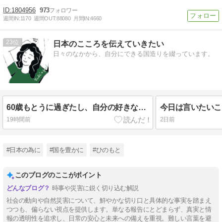
1804956
973
週間IN:
1170
週間OUT:
88080
月間IN:
4660
23
日本のこころを伝えていきたい
日々のなかから、自分にできる国造りを綴っています。
60歳もとうに過ぎたし、自分の好きなように生きて残りの人生を楽しみたい
19時間前
2日前
#日本の為に
#国を豊かに
#ひのもと
このブログのここがポイント
時事や災害に鋭く切り込む解説
社会の動向や自然災害について、鮮やかな切り口と具体的な事実を踏まえ
つつも、偏らない視点を提供します。単なる報告にとどまらず、真実と情
報の透明性を追求し、日常の安心と未来への備えを重視。難しい言葉を避