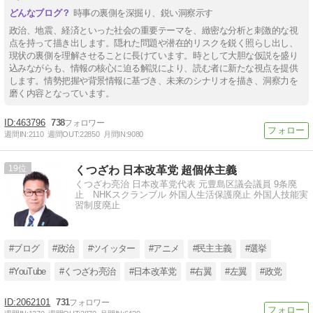
時事の裏側を深掘り、鋭い洞察示す
政治、地震、経済といった社会の重要テーマを、緻密な分析と刺激的な視
点を持って描き出します。隠れた問題や潜在的リスクを鋭く照らし出し、
現状の裏側を理解させることに長けています。時として大胆な仮説を盛り
込みながらも、情報の核心に迫る解説により、読む者に新たな視点を提供
します。情勢把握や背景情報に基づき、未来のシナリオを描き、洞察力を
磨く内容となっています。
463796
738
週間IN:
2110
週間OUT:
22850
月間IN:
9080
19
くつざわ 日本改革党 超個体主義
くつざわ亮治 日本改革党代表 元豊島区議会議員 9条廃
止 NHKスクランブル 外国人生活保護廃止 外国人技能実
習制度廃止
#ブログ
#政治
#ツイッター
#アニメ
#民主主義
#選挙
#YouTube
#くつざわ亮治
#日本改革党
#右翼
#左翼
#政党
2062101
731