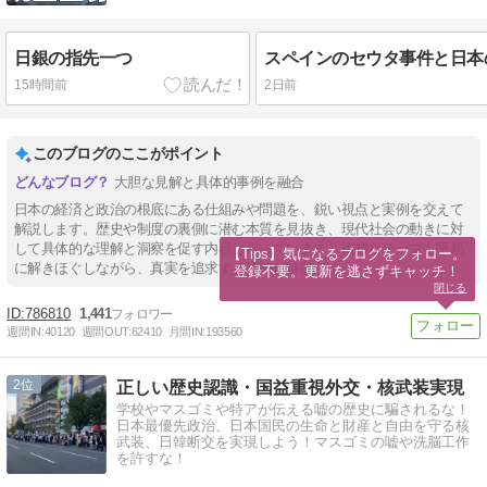
日銀の指先一つ
スペインのセウタ事件と日本
15時間前
2日前
このブログのここがポイント
大胆な見解と具体的事例を融合
日本の経済と政治の根底にある仕組みや問題を、鋭い視点と実例を交えて
解説します。歴史や制度の裏側に潜む本質を見抜き、現代社会の動きに対
して具体的な理解と洞察を促す内容となっています。複雑なテーマも平易
【Tips】気になるブログをフォロー。

に解きほぐしながら、真実を追求する姿勢が特徴です。
登録不要。更新を逃さずキャッチ！
閉じる
786810
1,441
週間IN:
40120
週間OUT:
62410
月間IN:
193560
2
正しい歴史認識・国益重視外交・核武装実現
学校やマスゴミや特アが伝える嘘の歴史に騙されるな！
日本最優先政治、日本国民の生命と財産と自由を守る核
武装、日韓断交を実現しよう！マスゴミの嘘や洗脳工作
を許すな！