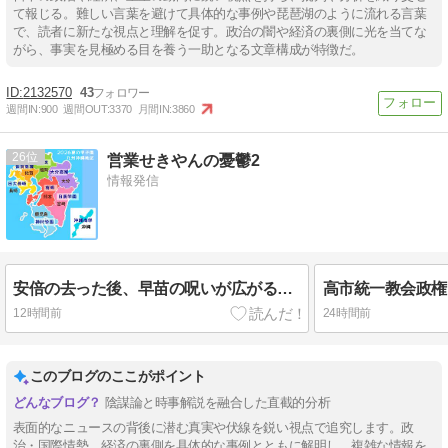
て報じる。難しい言葉を避けて具体的な事例や琵琶湖のように流れる言葉
で、読者に新たな視点と理解を促す。政治の闇や経済の裏側に光を当てな
がら、事実を見極める目を養う一助となる文章構成が特徴だ。
2132570
43
週間IN:
900
週間OUT:
3370
月間IN:
3860
26
営業せきやんの憂鬱2
情報発信
安倍の去った後、早苗の呪いが広がる： なぜ日本人はこの奇妙な女に騙されたのか？
12時間前
24時間前
このブログのここがポイント
陰謀論と時事解説を融合した直截的分析
表面的なニュースの背後に潜む真実や伏線を鋭い視点で追究します。政
治・国際情勢、経済の裏側を具体的な事例とともに解明し、複雑な情報を