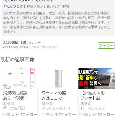
時事と政治を鋭い視点で解説
国内外の重要な動きを紐解き、政治、経済、国際情勢の裏側に潜む本質に
光を当てる。誇張や偏りを排除し、冷静かつ鋭敏な分析を展開。読者の関
心を引きつけ、未来への視座を提供するための深掘り解説を行います。ど
の一話も具体的な内容と見識を持ち、今日の動きを理解する手助けとなる
構成です。
1961953
958
週間IN:
13900
週間OUT:
75060
月間IN:
62660
最新の記事画像
消費税に異議
ワーママの悩
【外国人採用
あり！:現状認
みはここで解
アンケ】諮問
識
決。非常食が
機関「差別、
31分前
31分前
40分前
新・土佐日記
ゆったりのんびりブログ | あわただしい中でも、ゆった…
おーるじゃんる
日常食になる
非公開答申」
『ローリング
三重県「差別