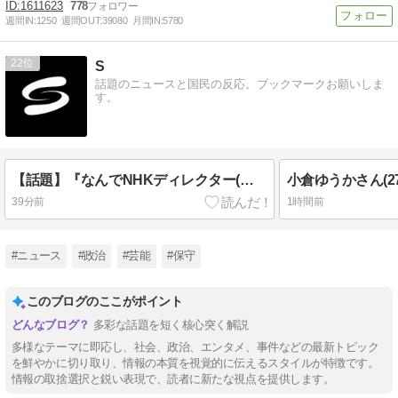
1611623
778
週間IN:
1250
週間OUT:
39080
月間IN:
5780
22
S
話題のニュースと国民の反応。ブックマークお願いしま
す。
【話題】『なんでNHKディレクター(渋谷でわいせつ)が不起訴で、斉藤慎二さんが懲役７年？おかしくない？』
39分前
1時間前
#ニュース
#政治
#芸能
#保守
このブログのここがポイント
多彩な話題を短く核心突く解説
多様なテーマに即応し、社会、政治、エンタメ、事件などの最新トピック
を鮮やかに切り取り、情報の本質を視覚的に伝えるスタイルが特徴です。
情報の取捨選択と鋭い表現で、読者に新たな視点を提供します。