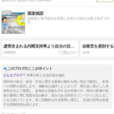
週間IN:
1370
週間OUT:
3870
月間IN:
6420
20
酒楽独語
自衛隊と保守政治を応援し日本人の誇りを取り戻すブロ
グ。
虚実含まれる内閣支持率より自分の目を信じるべき
19時間前
2日前
このブログのここがポイント
時事分析と社会評論を融合
国内外の政治・経済・文化に関する最新の動向を鋭い視点で解説し、未来
への洞察を提供します。抽象的な論評にとどまらず、実社会に根ざした具
体例を交えて展開し、多角的な見解を示す点が特徴です。時代の変遷や政
策の裏側に潜む意図を読み解き、深みのある内容をコンパクトに伝えるこ
とを心掛けています。常に流動的な社会情勢に適応し、読者の思考を刺激
する情報発信を続けます。