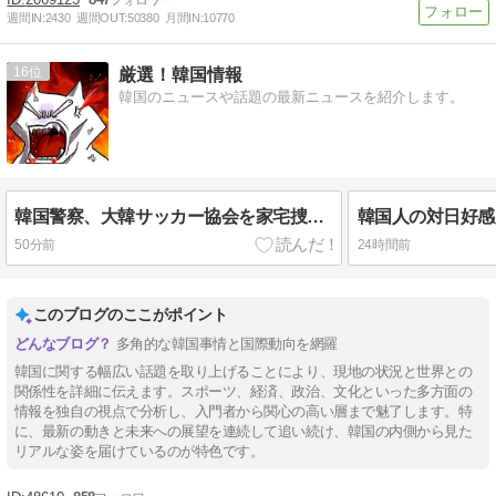
週間IN:
2430
週間OUT:
50380
月間IN:
10770
16
厳選！韓国情報
韓国のニュースや話題の最新ニュースを紹介します。
韓国警察、大韓サッカー協会を家宅捜索 代表監督選考巡り
50分前
24時間前
このブログのここがポイント
多角的な韓国事情と国際動向を網羅
韓国に関する幅広い話題を取り上げることにより、現地の状況と世界との
関係性を詳細に伝えます。スポーツ、経済、政治、文化といった多方面の
情報を独自の視点で分析し、入門者から関心の高い層まで魅了します。特
に、最新の動きと未来への展望を連続して追い続け、韓国の内側から見た
リアルな姿を届けているのが特色です。