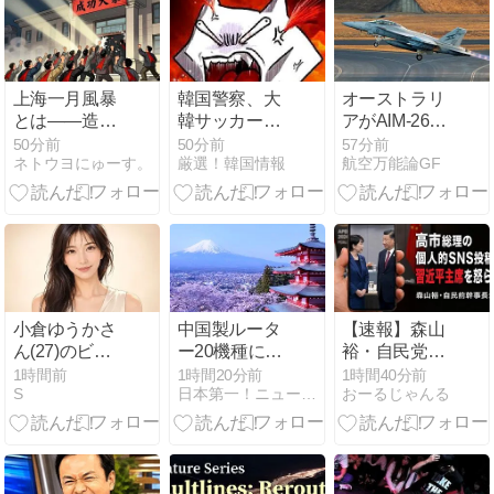
る側とされる
側が逆転、小
型無人機の量
産で始まる新
たな防衛協
上海一月風暴
韓国警察、大
オーストラリ
力』（8/4JBプ
とは——造反
韓サッカー協
アがAIM-260
レス 樋口譲
派が一夜で市
会を家宅捜索
JATM調達を
50分前
50分前
57分前
次）について
ネトウヨにゅーす。
厳選！韓国情報
航空万能論GF
の権力を奪っ
代表監督選考
正式発表、
た1967年1月
巡り
F/A-18Fで運
用予定
小倉ゆうかさ
中国製ルータ
【速報】森山
ん(27)のビキ
ー20機種にバ
裕・自民党前
ニ＆ランジェ
ックドア 外部
幹事長「高市
1時間前
1時間20分前
1時間40分前
S
日本第一！ニュース録
おーるじゃんる
リー姿に反
から完全制御
総理の個人的
響… 7年ぶり
できる機能が
なSNS投稿が
「FRIDAY」
仕込まれてい
習近平主席を
表紙巻頭
た
怒らせた」