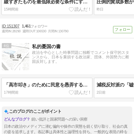
緩すぎたものを最低限必要な条件にするだけの話でしょ
15時間前
昨日
151307
1,461
週間IN:
28290
週間OUT:
106530
月間IN:
130790
4
私的憂国の書
政治を中心とした時事問題に独断でコメント保守的スタ
ンスから、日本を棄損する政治家、団体、外国勢力に断
固反対します。
「高市叩き」のために民意を愚弄する朝日社説の論理破綻
17時間前
2日前
このブログのここがポイント
鋭い批評と国家問題への深い洞察
日本の政治やメディアに潜む偏向や操作の実態を鋭く切り取り、社会の真
の姿を追求します。各記事は具体性と論理性を持ち、一般的な表現の枠を