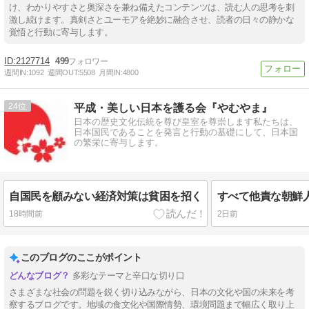
け、わかりやすさと奥深さを兼ね備えたコンテンツは、読む人の思考を刺
激し続けます。真剣さとユーモアを絶妙に融合させ、読者の日々の静かな
覚悟と行動に寄与します。
2127714
499
週間IN:
1092
週間OUT:
5508
月間IN:
4800
24
平成・美しい日本を護る会『やむやま』
日本の歴史文化伝統を尊び皇室を尊崇します私たちは、
日本国民であることを発言と行動の基礎にして、日本国
の繁栄に寄与します。
自国民を顧みない経済対策は貧困を招く
すべて他責な朝鮮
18時間前
2日前
このブログのここがポイント
多彩なテーマと辛口な切り口
さまざまな社会の問題を鋭く切り込みながら、日本の文化や国の未来を考
察するブログです。地域の食文化や国際情勢、環境問題まで幅広く取り上