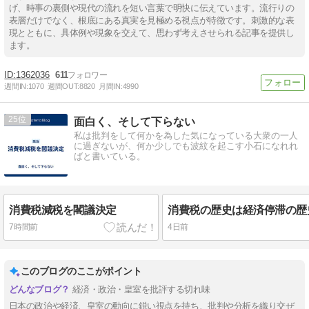
げ、時事の裏側や現代の流れを短い言葉で明快に伝えています。流行りの
表層だけでなく、根底にある真実を見極める視点が特徴です。刺激的な表
現とともに、具体例や現象を交えて、思わず考えさせられる記事を提供し
ます。
1362036
611
週間IN:
1070
週間OUT:
8820
月間IN:
4990
25
面白く、そして下らない
私は批判をして何かを為した気になっている大衆の一人
に過ぎないが、何か少しでも波紋を起こす小石になれれ
ばと書いている。
消費税減税を閣議決定
7時間前
4日前
このブログのここがポイント
経済・政治・皇室を批評する切れ味
日本の政治や経済、皇室の動向に鋭い視点を持ち、批判や分析を織り交ぜ