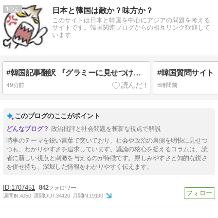
10
日本と韓国は敵か？味方か？
このサイトは日本と韓国を中心にアジアの問題を考える
サイトです。韓国関連ブログからの相互リンク歓迎して
います
#韓国記事翻訳 『グラミーに見せつけたワールドスターBTSの威厳！』、『グラミーは差別！白人至上主義！どうだ恐いか？』
49分前
6時間前
このブログのここがポイント
政治批評と社会問題を斬新な視点で解説
時事のテーマを鋭い言葉で突いており、社会や政治の裏側を明快に見せつ
つも、わかりやすさを追求しています。議論の核心を捉えるコラムは、読
者に新しい視点と刺激を与えるのが特徴です。親しみやすさと知的な鋭さ
を併せ持ち、深堀した情報をわかりやすく伝えます。
1707451
842
週間IN:
4050
週間OUT:
34420
月間IN:
19190