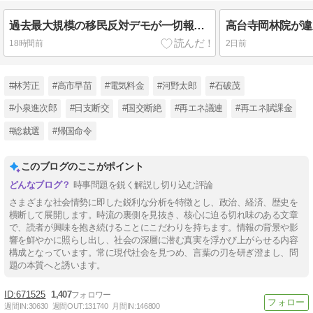
過去最大規模の移民反対デモが一切報道されず！全国知事会『外国人は日本人と同じ生活者で、地域の担い手…多文化共生実現への提言』政府などに提出←報道される
18時間前
2日前
#林芳正
#高市早苗
#電気料金
#河野太郎
#石破茂
#小泉進次郎
#日支断交
#国交断絶
#再エネ議連
#再エネ賦課金
#総裁選
#帰国命令
このブログのここがポイント
時事問題を鋭く解説し切り込む評論
さまざまな社会情勢に即した鋭利な分析を特徴とし、政治、経済、歴史を
横断して展開します。時流の裏側を見抜き、核心に迫る切れ味のある文章
で、読者が興味を抱き続けることにこだわりを持ちます。情報の背景や影
響を鮮やかに照らし出し、社会の深層に潜む真実を浮かび上がらせる内容
構成となっています。常に現代社会を見つめ、言葉の刃を研ぎ澄まし、問
題の本質へと誘います。
671525
1,407
週間IN:
30630
週間OUT:
131740
月間IN:
146800