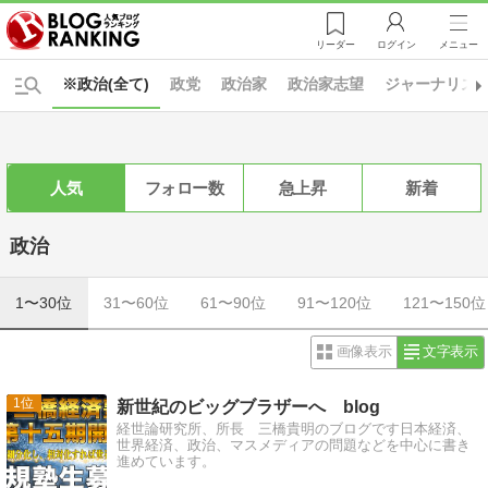
リーダー
ログイン
メニュー
※政治(全て)
政党
政治家
政治家志望
ジャーナリズ
人気
フォロー数
急上昇
新着
政治
1〜30位
31〜60位
61〜90位
91〜120位
121〜150位
画像表示
文字表示
1
新世紀のビッグブラザーへ blog
経世論研究所、所長 三橋貴明のブログです日本経済、
世界経済、政治、マスメディアの問題などを中心に書き
進めています。