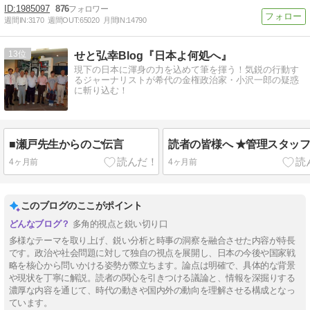
1985097
876
週間IN:
3170
週間OUT:
65020
月間IN:
14790
13
せと弘幸Blog『日本よ何処へ』
現下の日本に渾身の力を込めて筆を揮う！気鋭の行動す
るジャーナリストが希代の金権政治家・小沢一郎の疑惑
に斬り込む！
■瀬戸先生からのご伝言
読者の皆様へ ★管理スタッ
4ヶ月前
4ヶ月前
このブログのここがポイント
多角的視点と鋭い切り口
多様なテーマを取り上げ、鋭い分析と時事の洞察を融合させた内容が特長
です。政治や社会問題に対して独自の視点を展開し、日本の今後や国家戦
略を核心から問いかける姿勢が際立ちます。論点は明確で、具体的な背景
や現状を丁寧に解説。読者の関心を引きつける議論と、情報を深掘りする
濃厚な内容を通じて、時代の動きや国内外の動向を理解させる構成となっ
ています。