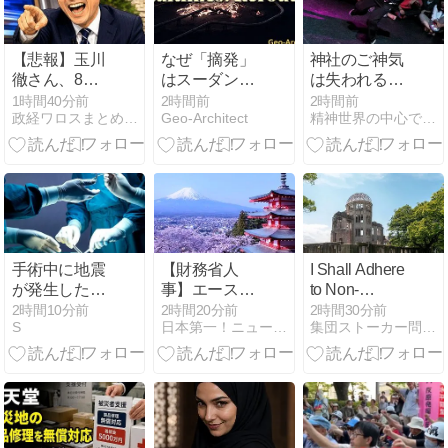
【悲報】玉川
なぜ「摘発」
神社のご神気
徹さん、8月6
はスーダンの
は失われるの
日の原爆の日
金の流出を止
か ～火災の
1時間40分前
2時間前
2時間前
政経ワロスまとめニュース
Geo-Architect
精神世界の中心でブレイクダンスを踊る
にトンデモ持
められないの
後、私が見た
論を展開し物
か：紛争経済
真実～
議… → ネット
を支える認識
「それ、今日
の配管
言うことなの
か…？」ｗｗ
ｗｗｗｗｗｗ
ｗｗｗｗｗ
手術中に地震
【財務省人
I Shall Adhere
が発生した熊
事】エース級
to Non-
本県八代市の
の財務官僚・
Nuclear
2時間10分前
2時間20分前
2時間30分前
S
日本第一！ニュース録
集団ストーカー問題を克服する
「熊本総合病
一松旬氏が”異
Principles in
院」の当時の
例転出”へ 官
Accordance
映像
邸幹部「協力
with the Last
的でなかった
Wishes of the
から」
Late Sir Jacob
Rothschild