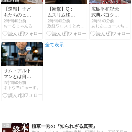
【速報】子ど
【衝撃】Q：
広島平和記念
もたちのヒー
ムスリム移民
式典パヨク
ロー・任天
って移住先を
「中国人民と
2時間40分前
2時間40分前
2時間40分前
おーるじゃんる
政経ワロスまとめニュース
あじあニュースちゃんねる
堂、熊本地震
アッラーの土
連帯して戦お
を受け製品修
地って思って
ー！悪政高市
理は無償対応
るの？ → 衝撃
を打倒するぞ
（災害救助法
の回答がコチ
ー！」
全て表示
適用地域） 義
ラ → ｗｗｗｗ
援金5000万円
ｗｗｗｗｗｗ
寄付
ｗｗｗｗ
サム・アルト
マンとは何者
か——Google
2時間50分前
ネトウヨにゅーす。
ミートで解雇
された「5日
間」を生き延
び、8520億ド
ル企業を率い
る男になるま
で
7
植草一秀の『知られざる真実』