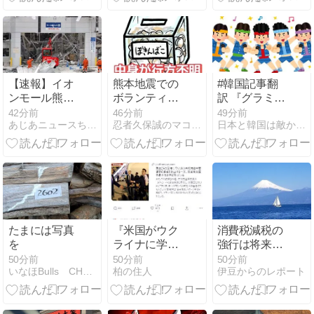
ストック時短
に当たらず、
レシピ』3選
公表する方針
を決定した」
【速報】イオ
熊本地震での
#韓国記事翻
ンモール熊本
ボランティア
訳 『グラミー
の爆発原因が
活動と善意の
に見せつけた
42分前
46分前
49分前
あじあニュースちゃんねる
忍者久保誠のマコトのブログ
日本と韓国は敵か？味方か？
判明！！！！
寄付には気を
ワールドスタ
つけよう
ーBTSの威
厳！』、『グ
ラミーは差
別！白人至上
主義！どうだ
恐いか？』
たまには写真
『米国がウク
消費税減税の
を
ライナに学ぶ
強行は将来に
日、ドローン
禍根を残す 大
50分前
50分前
50分前
いなほBulls CHOの日記
柏の住人
伊豆からのレポート
共同生産が変
手新聞各社
える軍事支援
「社説」読み
の構図 支援す
比べ