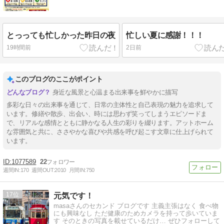
とっっても忙しかった昨日の夜
忙しい夏に感謝！！！
19時間前
2日前
このブログのここがポイント
身近な風景と心温まる出来事を鮮やかに描写
多彩な日々の出来事を通じて、日常の主体性と自己表現の魅力を追求して
います。修繕や散歩、出会い、時には思わず笑ってしまうエピソードま
で、リアルな感情とともに静かなる人生の彩りを綴ります。アットホーム
な雰囲気と共に、ささやかな喜びや共感を呼び起こす文章に仕上げられて
います。
1077589
22
週間IN:
170
週間OUT:
2010
月間IN:
750
17
元気です！
masaさんのセカンド ブログです 主義主張はなく 食べ物
にも興味なし ただ健康のためカメラを持って歩いていま
す そのときの写真を載せているだけ… ぜひフォローして