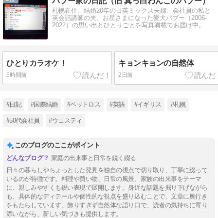
バブー家の日記（旧 真っ白わんこのバブー）
札幌在住。結婚20年の日英ミックス夫婦。会社員の私と
英会話講師の夫。お星さまになった愛犬バブー（2006-
2022）の思い出とひとりごとを写真満載でお届け中。
ひとりカラオケ！
キョンキョンの自然体
5時間前
2日前
#日記
#国際結婚
#ペットロス
#英語
#イギリス
#札幌
#50代会社員
#ウェスティ
このブログのここがポイント
家庭の出来事と日常を鋭く綴る
日々の暮らしやちょっとした発見を独自の視点で切り取り、丁寧に綴って
いるのが特徴です。料理や買い物、日常の風景、家族の出来事をテーマ
に、親しみやすくも鋭い表現で展開します。身近な話題を掘り下げながら
も、具体的なディテールや個性的な視点を盛り込むことで、文章に奥行き
をもたらしています。飾りすぎず自然体な語り口で、読者の気持ちに寄り
添いながら、新しい気づきも提供します。