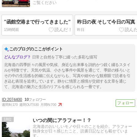
ご覧ください
”函館空港まで行ってきました”
昨日の夜 そして今日の写真
15時間前
昨日
このブログのここがポイント
日常と自然を丁寧に綴った多彩な描写
北海道の四季折々の風景や気候、身近な出来事を詩的かつ鋭く綴るスタイ
ルが特徴です。天気や気温、小さな事件や風景を通じて、季節の移ろいと
その中の生活感を的確に伝えながらも、写真や細やかな観察眼で読者を引
き込む表現を追求しています。静かに情景と感情が交錯する文章を通じ
て、北海道の魅力と生活のリアルを感じられる一冊です。
2074400
10
週間IN:
170
週間OUT:
530
月間IN:
700
18
いつの間にアラフォー！？
北海道のおいしいモノや日々のことを紹介。アラフォー
独身女が日々感じたこと、読書日記なども載せていま
す。