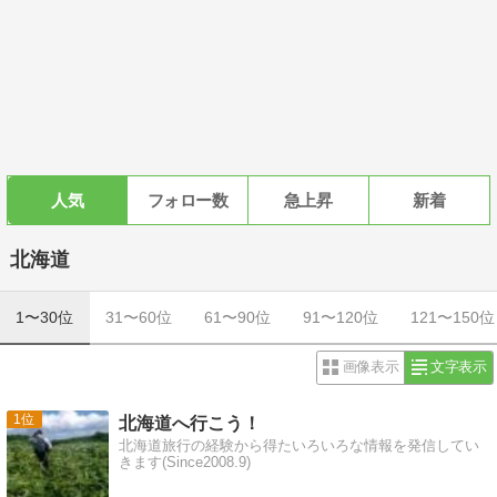
人気
フォロー数
急上昇
新着
北海道
1〜30位
31〜60位
61〜90位
91〜120位
121〜150位
画像表示
文字表示
1
北海道へ行こう！
北海道旅行の経験から得たいろいろな情報を発信してい
きます(Since2008.9)