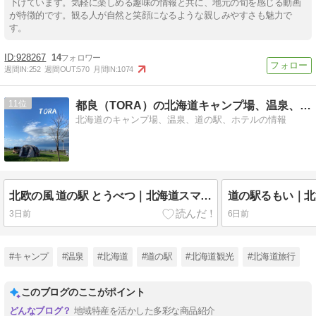
下げています。気軽に楽しめる趣味の情報と共に、地元の旬を感じる動画
が特徴的です。観る人が自然と笑顔になるような親しみやすさも魅力で
す。
928267
14
週間IN:
252
週間OUT:
570
月間IN:
1074
11
都良（TORA）の北海道キャンプ場、温泉、道の駅、ホテル情報
北海道のキャンプ場、温泉、道の駅、ホテルの情報
北欧の風 道の駅 とうべつ｜北海道スマホスタンプラリー2026・みち・レ・ポ/北海道「道の駅」デジタルスタンプラリー
3日前
6日前
#キャンプ
#温泉
#北海道
#道の駅
#北海道観光
#北海道旅行
このブログのここがポイント
地域特産を活かした多彩な商品紹介