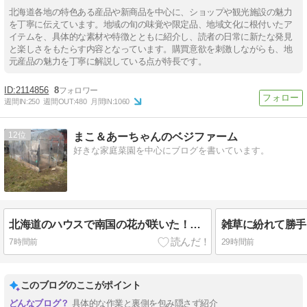
北海道各地の特色ある産品や新商品を中心に、ショップや観光施設の魅力
を丁寧に伝えています。地域の旬の味覚や限定品、地域文化に根付いたア
イテムを、具体的な素材や特徴とともに紹介し、読者の日常に新たな発見
と楽しさをもたらす内容となっています。購買意欲を刺激しながらも、地
元産品の魅力を丁寧に解説している点が特長です。
2114856
8
週間IN:
250
週間OUT:
480
月間IN:
1060
12
まこ＆あーちゃんのベジファーム
好きな家庭菜園を中心にブログを書いています。
北海道のハウスで南国の花が咲いた！パッションフルーツ栽培、まさかの開花
7時間前
29時間前
このブログのここがポイント
具体的な作業と裏側を包み隠さず紹介