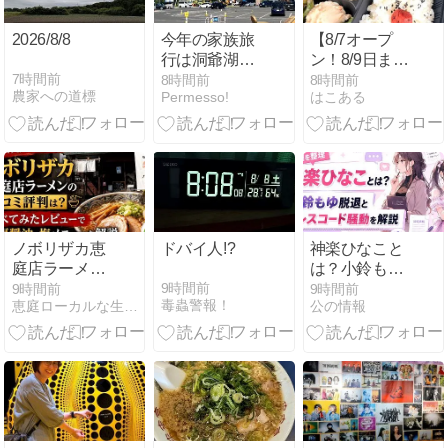
2026/8/8
今年の家族旅
【8/7オープ
行は洞爺湖へ
ン！8/9日まで
③
弁当500円】
7時間前
8時間前
8時間前
農家への道標
Permesso!
はこある
函館 はこだて
中島廉売食堂
ノボリザカ恵
ドバイ人!?
神楽ひなこと
庭店ラーメン
は？小鈴もゆ
の口コミ評判
脱退とドレス
9時間前
9時間前
9時間前
毒蟲警報！
恵庭ローカルな生活と観光情報
公の情報
は？食べてみ
コード騒動・
たレビューで
謝罪の理由を
濃厚醬油メニ
解説
ューを解説