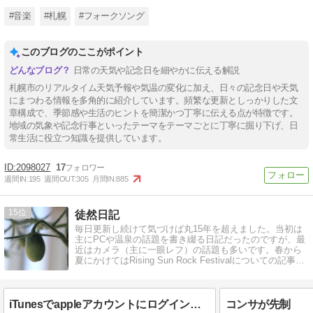
#音楽
#札幌
#フォークソング
このブログのここがポイント
日常の天気や記念日を細やかに伝える解説
札幌市のリアルタイム天気予報や気温の変化に加え、日々の記念日や天気
にまつわる情報を多角的に紹介しています。頻繁な更新としっかりした文
章構成で、季節感や生活のヒントを簡潔かつ丁寧に伝える点が特徴です。
地域の気象や記念行事といったテーマをテーマごとに丁寧に掘り下げ、日
常生活に役立つ知識を提供しています。
2098027
17
週間IN:
195
週間OUT:
305
月間IN:
885
15
徒然日記
毎日更新し続けて気づけば丸15年を超えました。当初は
主にPCや温泉の話題を書き綴る日記だったのですが、最
近はカメラ（主に一眼レフ）の話題も多いです。春から
夏にかけてはRising Sun Rock Festivalについての記事が
増えます。
iTunesでappleアカウントにログインできない？
コンサが先制