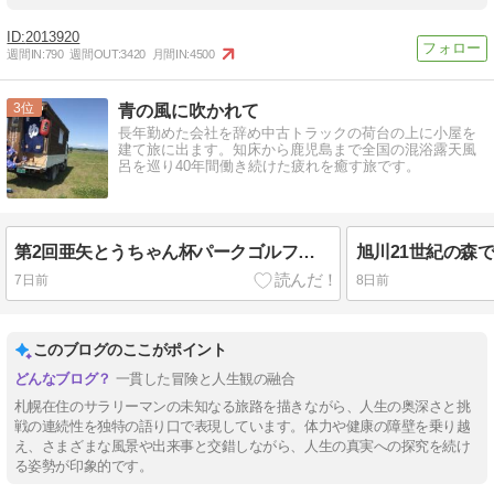
2013920
週間IN:
790
週間OUT:
3420
月間IN:
4500
3
青の風に吹かれて
長年勤めた会社を辞め中古トラックの荷台の上に小屋を
建て旅に出ます。知床から鹿児島まで全国の混浴露天風
呂を巡り40年間働き続けた疲れを癒す旅です。
第2回亜矢とうちゃん杯パークゴルフ大会開催です
7日前
8日前
このブログのここがポイント
一貫した冒険と人生観の融合
札幌在住のサラリーマンの未知なる旅路を描きながら、人生の奥深さと挑
戦の連続性を独特の語り口で表現しています。体力や健康の障壁を乗り越
え、さまざまな風景や出来事と交錯しながら、人生の真実への探究を続け
る姿勢が印象的です。