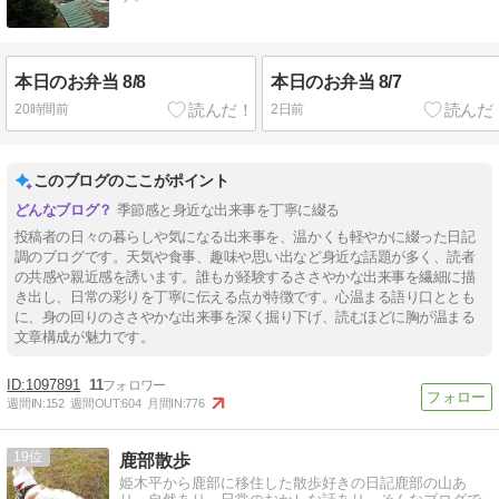
本日のお弁当 8/8
本日のお弁当 8/7
20時間前
2日前
このブログのここがポイント
季節感と身近な出来事を丁寧に綴る
投稿者の日々の暮らしや気になる出来事を、温かくも軽やかに綴った日記
調のブログです。天気や食事、趣味や思い出など身近な話題が多く、読者
の共感や親近感を誘います。誰もが経験するささやかな出来事を繊細に描
き出し、日常の彩りを丁寧に伝える点が特徴です。心温まる語り口ととも
に、身の回りのささやかな出来事を深く掘り下げ、読むほどに胸が温まる
文章構成が魅力です。
1097891
11
週間IN:
152
週間OUT:
604
月間IN:
776
19
鹿部散歩
姫木平から鹿部に移住した散歩好きの日記鹿部の山あ