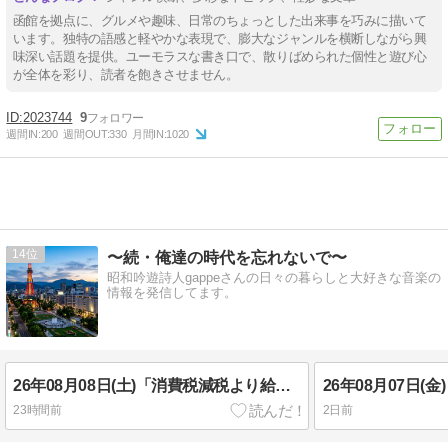
函館を拠点に、グルメや趣味、日常のちょっとした出来事を巧みに描いて
います。独特の語感と軽やかな表現で、膨大なジャンルを横断しながら興
味深い話題を提供。ユーモラスな書き口で、散りばめられた個性と遊び心
が全体を彩り、読者を飽きさせません。
2023744
9
週間IN:
200
週間OUT:
330
月間IN:
1020
14
〜続・俺達の時代を忘れないで〜
昭和吟遊詩人gappeさんの日々の暮らしと大好きな音楽の
情報を発信してます。
26年08月08日(土)「消費税減税より給付を」
23時間前
2日前