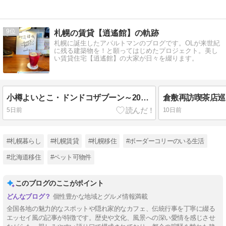
9
札幌の賃貸【逍遙館】の軌跡
札幌に誕生したアパルトマンのブログです。OLが来世紀
に残る建築物を！と願ってはじめたプロジェクト。美し
い賃貸住宅【逍遙館】の大家が日々を綴ります。
小樽よいとこ・ドンドコザブーン～2026潮まつりに行って来ました！
5日前
10日前
#札幌暮らし
#札幌賃貸
#札幌移住
#ボーダーコリーのいる生活
#北海道移住
#ペット可物件
このブログのここがポイント
個性豊かな地域とグルメ情報満載
全国各地の魅力的なスポットや隠れ家的なカフェ、伝統行事を丁寧に綴る
エッセイ風の記事が特徴です。歴史や文化、風景への深い愛情を感じさせ