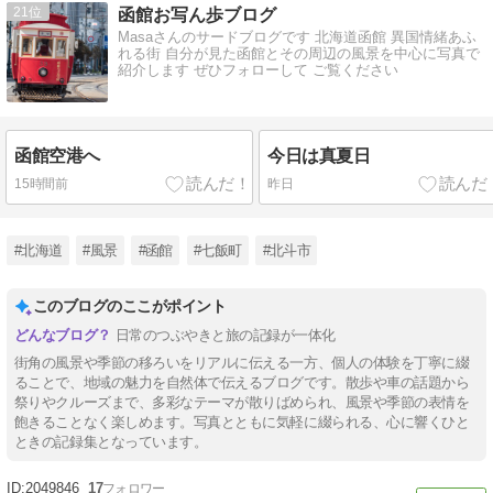
21
函館お写ん歩ブログ
Masaさんのサードブログです 北海道函館 異国情緒あふ
れる街 自分が見た函館とその周辺の風景を中心に写真で
紹介します ぜひフォローして ご覧ください
函館空港へ
今日は真夏日
15時間前
昨日
#北海道
#風景
#函館
#七飯町
#北斗市
このブログのここがポイント
日常のつぶやきと旅の記録が一体化
街角の風景や季節の移ろいをリアルに伝える一方、個人の体験を丁寧に綴
ることで、地域の魅力を自然体で伝えるブログです。散歩や車の話題から
祭りやクルーズまで、多彩なテーマが散りばめられ、風景や季節の表情を
飽きることなく楽しめます。写真とともに気軽に綴られる、心に響くひと
ときの記録集となっています。
2049846
17