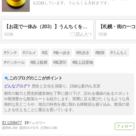
を記録しています。うんちくも大好きです。
【お花で一休み（203）】うんちくを知って、ますます取り去るのが悪いように思ってしまった花
3日前
7日前
#ランチ
#グルメ
#花
#食べ歩き
#街歩き
#散策
#うんちく
#マンホール
#路上観察
#風景印
#路上設置物
このブログのここがポイント
歴史と文化を深掘り、詳細な案内も充実
都市の魅力と歴史的建造物を丁寧に掘り下げ、訪れる価値のあるスポット
や風情豊かな散策ルートを紹介します。実際に足を運びたくなるような具
体的な見どころや、地元の特色を感じ取れる体験談も盛り込み、散策の楽
しさを伝えることに重点を置いています。
1208477
19
週間IN:
288
週間OUT:
576
月間IN:
1380