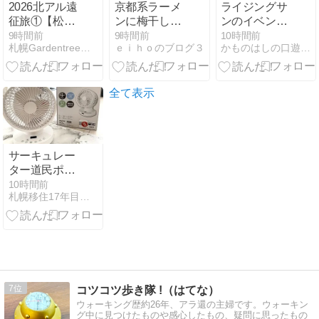
2026北アル遠
京都系ラーメ
ライジングサ
征旅①【松本
ンに梅干し
ンのイベント
美術館】
も！：来来亭
を見に行って
9時間前
9時間前
10時間前
札幌Gardentreeアロマとハーブの幸せ時間
ｅｉｈｏのブログ３
かものはしの口遊〜くちずさみ〜
新宮店（福岡
きた
県糟屋郡新宮
町新宮東4：
2026年89杯
全て表示
目）
サーキュレー
ター道民ポイ
ントで買って
10時間前
札幌移住17年目の毎日
きた～
7
コツコツ歩き隊 !（はてな）
ウォーキング歴約26年、アラ還の主婦です。ウォーキン
グ中に見つけたものや感心したもの、疑問に思ったもの