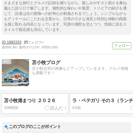
さまざまな旅行とグルメの記録を綴りながら、親しみやすさと鋭さを兼ね
備えた語り口で魅了します。個性的な味わいや風景、トリビアの紹介を通
じて、読者は次の冒険への好奇心が刺激されるでしょう。シンプルながら
もディテールにこだわる文章から、日常の小さな発見と特別な体験の両面
を感じ取れる内容となっています。写真や感想を交えつつ、気軽に語るス
タイルで親近感も演出しています。
1993333
25
週間IN:
380
週間OUT:
1370
月間IN:
1950
6
苫小牧ブログ
苫小牧近郊の画像などアップしていきます。グルメ情報
も満載です！
苫小牧港まつり ２０２６
ラ・ペテガリ その３（ラン
30時間前
4日前
このブログのここがポイント