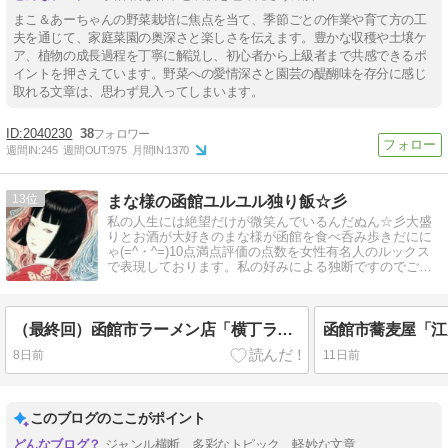
まこ＆あーちゃんの野菜栽培に焦点を当て、季節ごとの作業や育て方の工
夫を通じて、家庭菜園の奥深さと楽しさを伝えます。豊かな収穫や土壌ケ
ア、植物の成長過程を丁寧に解説し、初心者から上級者まで共感できるポ
イントを押さえています。野菜への愛情深さと園芸の醍醐味を存分に感じ
取れる文章は、思わず見入ってしまいます。
2040230
38
週間IN:
245
週間OUT:
975
月間IN:
1370
13
まな様の函館ユルユル独り飯☆彡
私の人生には絶望だけが微笑んでいるんだぬん☆彡大盛
りとお酒が大好きのまな様が函館を食べ呑み歩きだにに
ゃ(=^・^=)10点満点評価の点数を女性有名人のルックス
で表現しております。私の好みによる独断ですのでご了
承下さいだぬん☆彡
（最終回）函館市ラーメン店「横丁ラーメン」×「小林李衣奈」×「葉月ゆら - 拝啓、お姉さま。」
8日前
11日前
このブログのここがポイント
ジャンル横断、多彩なトピック、軽妙な文章