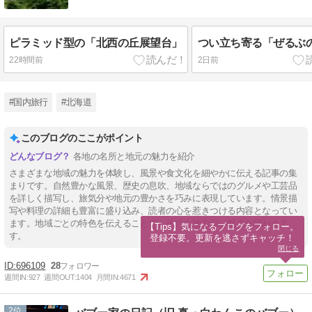
ピラミッド型の「北西の丘展望台」
つい立ち寄る「ぜるぶ
22時間前
2日前
#国内旅行
#北海道
このブログのここがポイント
各地の名所と地元の魅力を紹介
さまざまな地域の魅力を体験し、風景や食文化を細やかに伝える記事の集
まりです。自然豊かな風景、歴史の息吹、地域ならではのグルメや工芸品
を詳しく描写し、旅気分や地元の豊かさを巧みに表現しています。情景描
写や料理の詳細も豊富に盛り込み、読者の心を惹きつける内容となってい
ます。地域ごとの特色を伝えることで、その土地の深い魅力を味わえま
【Tips】気になるブログをフォロー。

す。
登録不要。更新を逃さずキャッチ！
閉じる
696109
28
週間IN:
927
週間OUT:
1404
月間IN:
4671
2