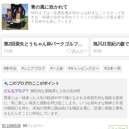
8
青の風に吹かれて
50代までは一生懸命働き60からは好きなことをやって生
きる…60歳で会社を辞めてトラックの荷台に小屋を建て
て日本中を旅しています。
第2回亜矢とうちゃん杯パークゴルフ大会開催です
7日前
8日前
#車中泊
#シニアブログ
#一人旅
#キャンピングカー
#日本一周
このブログのここがポイント
個性的な冒険譚と人生の志向性
普通とは一味違った人生の軌跡や中で織りなされる奇想天外な旅路を題材
に、常に新しい発見と感動を呼び起こします。いつも前向きな精神と不屈
の挑戦心を持ち、未知の世界に挑み続ける物語を通じ、読者に刺激と勇気
をもたらすことに特化しています。
1996530
60