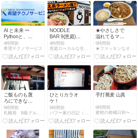
イントゲッ
ト！
AI と未来 ー
NOODLE
★やさしさで
Pythonと、
BAR 9(恵庭)は
溢れてるママ
Claude Code
映え系ラーメ
さんがSNSへ
4時間前
4時間前
5時間前
希望テクノサービス
恵庭ローカルな生活と観光情報
★ファッキンなオサーンのブログ★
を学ぶ
ン屋？ヌード
の思いを吐露
ルバルの口コ
してくれた“レ
ミ&評判まと
ストハウスい
め
ながわ”DE…
ミニミニ扇風
機の風を受け
ながらカウン
ター席でうむ
ご飯ものも蔑
ひとりカラオ
手打蕎麦 山真
むと考えたこ
ろにできない
ケ！
と★
豊平公園のラ
6時間前
5時間前
5時間前
蜜柑の柑橘日和〜ダックス小豆のごーろごろ
札幌発 B級グルメ放浪記
バブー家の日記（旧 真っ白わんこのバブー）
ーメン屋さん