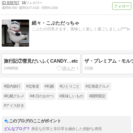
939767
16
週間IN:
500
週間OUT:
1420
月間IN:
2200
5
続々・こぶただっちゃ
こぶたの日常ざます。美味しく楽しく過ごしましょ(*^^)v
旅行記⑦雪見だいふくCANDY…etc
ザ・プレミアム・モルツ
24時間前
2日前
#国内旅行
#北海道
#札幌
#ひとりごと
#北海道グルメ
#札幌グルメ
#本日のおやつ
#美味しいもの
#期間限定
#アイス好き
このブログのここがポイント
身近な日常と非日常を融合した絶妙な表現