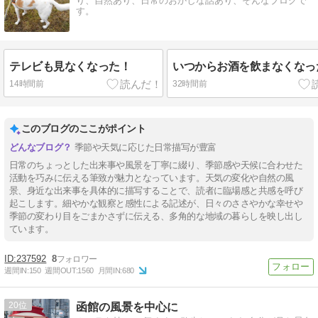
り、自然あり、日常のおかしな話あり、そんなブログで
す。
テレビも見なくなった！
いつからお酒を飲まなくなっ
14時間前
32時間前
このブログのここがポイント
季節や天気に応じた日常描写が豊富
日常のちょっとした出来事や風景を丁寧に綴り、季節感や天候に合わせた
活動を巧みに伝える筆致が魅力となっています。天気の変化や自然の風
景、身近な出来事を具体的に描写することで、読者に臨場感と共感を呼び
起こします。細やかな観察と感性による記述が、日々のささやかな幸せや
季節の変わり目をごまかさずに伝える、多角的な地域の暮らしを映し出し
ています。
237592
8
週間IN:
150
週間OUT:
1560
月間IN:
680
20
函館の風景を中心に