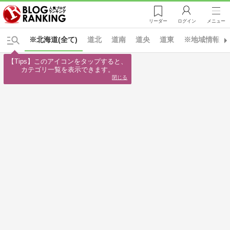
リーダー
ログイン
メニュー
※北海道(全て)
道北
道南
道央
道東
※地域情報(全
【Tips】このアイコンをタップすると、

カテゴリ一覧を表示できます。
閉じる