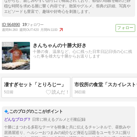
ながらも、親しみやすい語り口で構成されており、都会の喧騒を離れた静
穏な時間を求める層に響く内容です。散策やグルメ、祭典の詳細、写真や
エピソードも豊富で、趣味や好奇心を刺激します。
964890
19
週間IN:
260
週間OUT:
420
月間IN:
1100
10
きんちゃんの十勝大好き
十勝の食、温泉など、心に残った日常日記日頃の心に残
った事を雄大な十勝からお送りします
凄すぎセット「とりろじー」
5日前
36日前
このブログのここがポイント
日常に映えるグルメと行動記録
十勝にまつわる多彩なテーマを映像と共に伝えるチャンネルで、昼飲みや
居酒屋巡り、ヘルシーおつまみの紹介など身近な話題をユーモラスに掘り