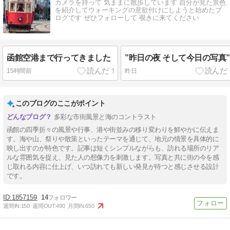
カメラを持って 気ままに散歩しています 自分が見た景色
を紹介してウォーキングの意欲付けにしようと始めたブ
ログです ぜひフォローして 覗きに来てください
函館空港まで行ってきました
”昨日の夜 そして今日の写真
15時間前
昨日
このブログのここがポイント
多彩な市街風景と海のコントラスト
函館の四季折々の風景や行事、港や街並みの移り変わりを鮮やかに伝えま
す。海や山、祭りや散策といったテーマを通じて、地元の情景を具体的に
映し出すのが特色です。記事は短くシンプルながらも、訪れる場所のリア
ルな雰囲気を捉え、見た人の想像力を刺激します。写真と共に街の今を感
じ取れる内容に仕上げ、いつ訪れても新しい発見が待つと感じさせる設計
です。
1857159
14
週間IN:
150
週間OUT:
490
月間IN:
650