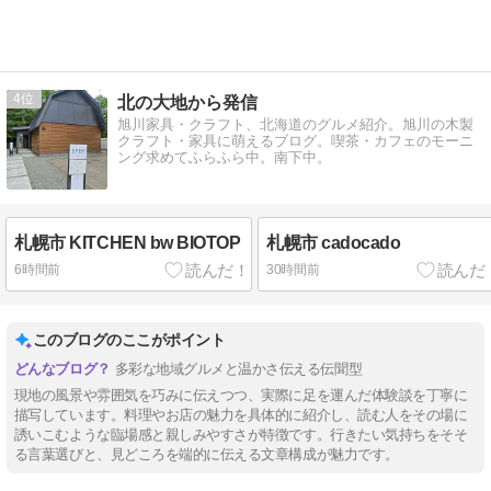
4
北の大地から発信
旭川家具・クラフト、北海道のグルメ紹介。旭川の木製
クラフト・家具に萌えるブログ。喫茶・カフェのモーニ
ング求めてふらふら中。南下中。
札幌市 KITCHEN bw BIOTOP
札幌市 cadocado
6時間前
30時間前
このブログのここがポイント
多彩な地域グルメと温かさ伝える伝聞型
現地の風景や雰囲気を巧みに伝えつつ、実際に足を運んだ体験談を丁寧に
描写しています。料理やお店の魅力を具体的に紹介し、読む人をその場に
誘いこむような臨場感と親しみやすさが特徴です。行きたい気持ちをそそ
る言葉選びと、見どころを端的に伝える文章構成が魅力です。