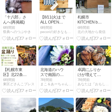
「十八郎」さ
【8/11(火)まで
札幌市
んへ(再掲載)
ALL OPEN】
KITCHEN bw
VETLERの洗
BIOTOP
6時間前
6時間前
6時間前
祭典へのつぶやき
pecoriの好きなものさがし
北の大地から発信
いざらしのイ
ンド綿100%
使用のコット
ンミトン◎ 高
密度芯材を使
用し、しっか
りとした厚み
です！ロゴ入
【札幌市東
北海道のハウ
卓調にふりか
りループ付な
区】北22条雪
スで南国の花
けが増えて
のでフックに
ん子公園で盆
が咲いた！パ
増々ごはんが
6時間前
7時間前
7時間前
掛けて収納も
東区どさんこプレス
まこ＆あーちゃんのベジファーム
あなたは『おもしろマガジン』
踊り｜8月14
ッションフル
ススムくん！
可能◎
日・15日、ビ
ーツ栽培、ま
「ビーフイン
ンゴや露店も
さかの開花
パクト 函館
店」