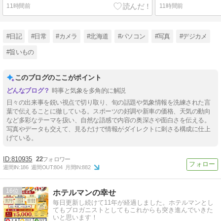
11時間前
11時間前
#日記
#日常
#カメラ
#北海道
#パソコン
#写真
#デジカメ
#旨いもの
このブログのここがポイント
時事と気象を多角的に解説
日々の出来事を鋭い視点で切り取り、旬の話題や気象情報を洗練された言
葉で伝えることに徹している。スポーツの好調や新車の価格、天気の動向
など多彩なテーマを扱い、自然な語感で内容の奥深さや面白さを伝える。
写真やデータも交えて、見るだけで情報がダイレクトに刺さる構成に仕上
げている。
810935
22
週間IN:
186
週間OUT:
804
月間IN:
882
16
ホテルマンの幸せ
毎日更新し続けて11年が経過しました。ホテルマンとし
てもブロガニストとしてもこれからも突き進んでいきた
いと思います！