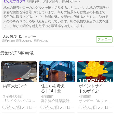
地域行事、グルメ紹介、特色レポート
地元の祭典やローカルグルメを鋭く切り取ることにより、現地の空気感や
多彩な個性を浮き彫りにしています。祭りの情景から飲食店の特色まで、
多角的に取り上げることで、地域の魅力を豊かに伝えるとともに、訪れる
人の心を惹きつける取り組みとなっています。街の風情やお店の工夫を通
じて、単なる紹介を超えた深みと親近感を与えています。
594676
11
週間IN:
350
週間OUT:
840
月間IN:
1480
最新の記事画像
納車大ピンチ
住まいを考え
ポイントサイ
る｜14｜北海
トのポイぷる
道で暮らすと
の毎日挑戦で
3時間40分前
4時間前
4時間前
リサイクルパソコンビーグル代表ブログ
富谷洋介建築設計【北海道札幌の一級建築士事務所】
サンデーゴルファーの無料でお小遣いを稼ぐ方法
いうこと。
きるポイガチ
ャで昨年12月
以来の100ポ