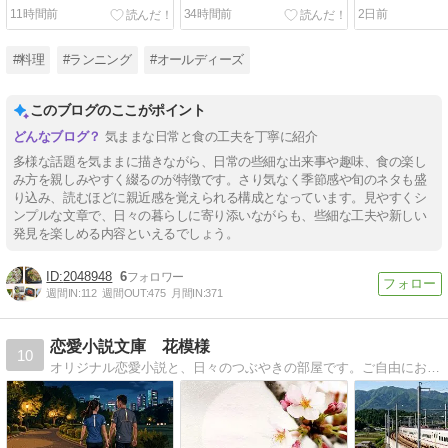
11時間前
34時間前
2日前
#料理
#ランニング
#オールディーズ
このブログのここがポイント
気ままな日常と食の工夫を丁寧に紹介
多様な話題を気ままに描きながら、日常の些細な出来事や趣味、食の楽し
み方を親しみやすく綴るのが特徴です。さり気なく季節感や旬のネタも盛
り込み、読むほどに親近感を覚えられる構成となっています。見やすくシ
ンプルな文章で、日々の暮らしに寄り添いながらも、些細な工夫や新しい
発見を楽しめる内容といえるでしょう。
2048948
6
週間IN:
112
週間OUT:
475
月間IN:
371
恋愛小説文庫 花模様
10
オリジナル恋愛小説と、日々のつぶやきの部屋です。ご自由にお読みください。