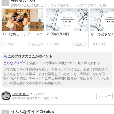
5
都内のIT会社に勤めるアラフィフおやじ。日々のつぶやき、低糖質ダイエットの経過報告、本や映画の感想、パワースポットレポートなどを発信している個人ブログです。
YOUは何しにリゾートへ？
2025年9月13日
なにも起きな
9ヶ月前
11ヶ月前
1年1ヶ月前
このブログのここがポイント
社会的テーマや季節の変化について短く深く触れる
日常の気づきや季節の移り変わりをダイレクトに伝え、読者に共感や新た
な視点をもたらす構成。多様な話題を扱いながらも、表面的にならず心に
響く内容を意識。テーマごとに異なる瞬間や風景を丁寧に掘り下げ、心地
よい余韻を残す文章の流れが特徴的です。
2019875
5
週間IN:
240
週間OUT:
110
月間IN:
1090
うふふなダイドコ+plus
6