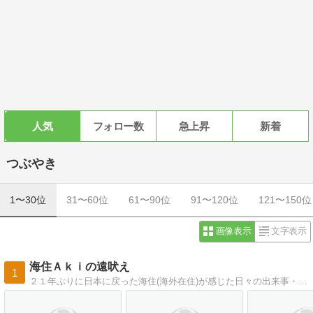
人気
フォロー数
急上昇
新着
つぶやき
1〜30位
31〜60位
61〜90位
91〜120位
121〜150位
画像表示
文字表示
海住Ａｋｉの遠吠え
1
２１年ぶりに日本に戻った海住(海外在住)が感じた日々の出来事・・・世界各地の写真集付き！！自らの海外旅行と世界各地の友人・知人からの情報を含めて、今まで通りの国際的な情報を発信します。