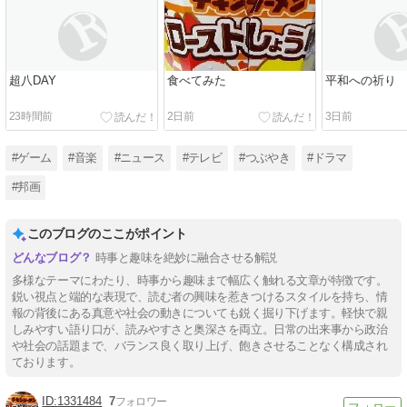
超八DAY
食べてみた
平和への祈り
23時間前
2日前
3日前
#ゲーム
#音楽
#ニュース
#テレビ
#つぶやき
#ドラマ
#邦画
このブログのここがポイント
時事と趣味を絶妙に融合させる解説
多様なテーマにわたり、時事から趣味まで幅広く触れる文章が特徴です。
鋭い視点と端的な表現で、読む者の興味を惹きつけるスタイルを持ち、情
報の背後にある真意や社会の動きについても鋭く掘り下げます。軽快で親
しみやすい語り口が、読みやすさと奥深さを両立。日常の出来事から政治
や社会の話題まで、バランス良く取り上げ、飽きさせることなく構成され
ております。
1331484
7