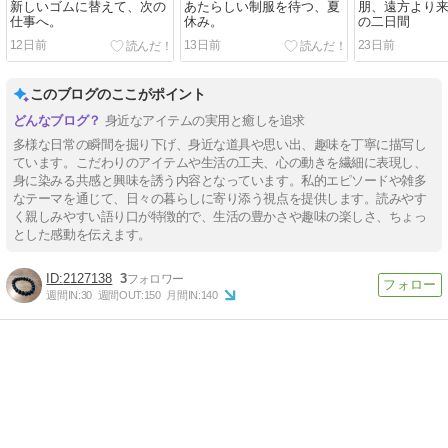
新しいゴムに替えて、次の
あたらしい制服を待つ、夏
朋、遠方より
仕事へ。
休み。
の二日間
12日前
13日前
23日前
このブログのここがポイント
身近なアイテムの実用と癒しを追求
多様な日常の瞬間を掘り下げ、身近な道具や思い出、趣味を丁寧に描写し
ています。こだわりのアイテムや生活の工夫、心の動きを繊細に表現し、
身に染みる共感と興味を誘う内容となっています。私的エピソードや雑多
なテーマを通じて、日々の暮らしに寄り添う視点を提供します。読みやす
く親しみやすい語り口が特徴的で、生活の豊かさや趣味の楽しさ、ちょっ
とした感動を伝えます。
2127138
3
週間IN:
30
週間OUT:
150
月間IN:
140