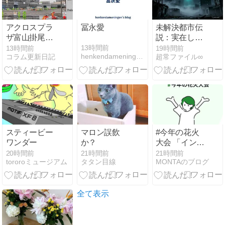
アクロスプラ
冨永愛
未解決都市伝
ザ富山掛尾に
説：実在した
動き アルプラ
かもしれない
13時間前
13時間前
19時間前
henkendameningen’s blog
コラム更新日記
超常ファイル∞
フーズマーケ
超常現象の真
ットは9月18
相
日オープン
スティービー
マロン誤飲
#今年の花火
ワンダー
か？
大会 「インス
タ
20時間前
21時間前
21時間前
tororoミュージアム
タタン目線
MONTAのブログ
2026/08/01」
全て表示