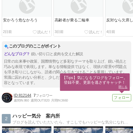
安かろう危なかろう
高齢者が乗る二輪車
反対なら欠席
2日前
3日前
4日前
このブログのここがポイント
鋭い切り口と皮肉を交えた解説
日常の出来事や政策、国際情勢など多彩なテーマを取り上げ、鋭い視点と
巧みな表現で表現します。単なる情報提供ではなく、現状の背景や問題点
を浮き彫りにしながら、読者の関心を引きつけることを重視しています。
常識に囚われない分析と、少しだけひねった視点を楽しむことができる内
【Tips】気になるブログをフォロー。

登録不要。更新を逃さずキャッチ！
容となっています。
閉じる
812144
7
週間IN:
860
週間OUT:
820
月間IN:
3660
ハッピー気分 案内所
2
ブログを読んでいただいたら、すこしでもハッピーな気分になれますように、がんばりたいと思いますー。