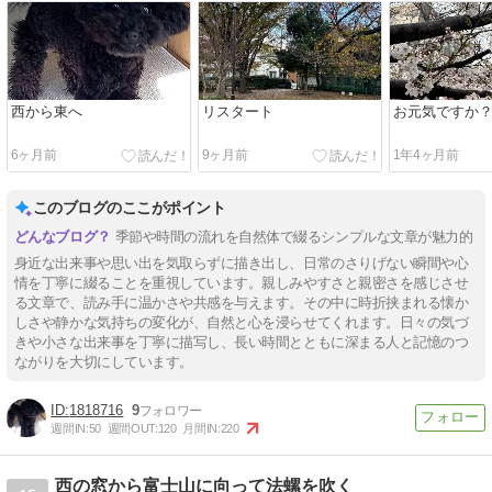
西から東へ
リスタート
お元気ですか
6ヶ月前
9ヶ月前
1年4ヶ月前
このブログのここがポイント
季節や時間の流れを自然体で綴るシンプルな文章が魅力的
身近な出来事や思い出を気取らずに描き出し、日常のさりげない瞬間や心
情を丁寧に綴ることを重視しています。親しみやすさと親密さを感じさせ
る文章で、読み手に温かさや共感を与えます。その中に時折挟まれる懐か
しさや静かな気持ちの変化が、自然と心を浸らせてくれます。日々の気づ
きや小さな出来事を丁寧に描写し、長い時間とともに深まる人と記憶のつ
ながりを大切にしています。
1818716
9
週間IN:
50
週間OUT:
120
月間IN:
220
西の窓から富士山に向って法螺を吹く