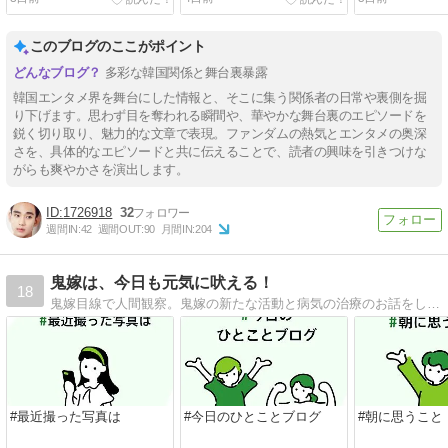
このブログのここがポイント
多彩な韓国関係と舞台裏暴露
韓国エンタメ界を舞台にした情報と、そこに集う関係者の日常や裏側を掘
り下げます。思わず目を奪われる瞬間や、華やかな舞台裏のエピソードを
鋭く切り取り、魅力的な文章で表現。ファンダムの熱気とエンタメの奥深
さを、具体的なエピソードと共に伝えることで、読者の興味を引きつけな
がらも爽やかさを演出します。
1726918
32
週間IN:
42
週間OUT:
90
月間IN:
204
鬼嫁は、今日も元気に吠える！
18
鬼嫁目線で人間観察。鬼嫁の新たな活動と病気の治療のお話をしていきたいと思います。
#最近撮った写真は
#今日のひとことブログ
#朝に思うこと