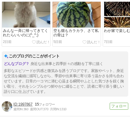
みんな一斉に帰ってきてく
空も畑もカラカラ、さて私
わが家で楽し
れたらいいのに(^_^;)
の骨は？
2日前
5日前
7日前
このブログのここがポイント
身近な出来事と四季折々の感動を丁寧に描く
多彩なエピソードが共感と微笑みを誘うブログです。家族やペット、身近
な交流を繊細に描写しながら、季節や出来事に寄り添う温かさを持ち合わ
せています。日常の一コマに潜む心温まる瞬間やふとした気づきを鋭く掬
い取り、それをシンプルかつ鮮やかに綴ることで、読者に寄り添う優しい
語り口に仕上げています。
1997867
15
週間IN:
360
週間OUT:
370
月間IN:
1310