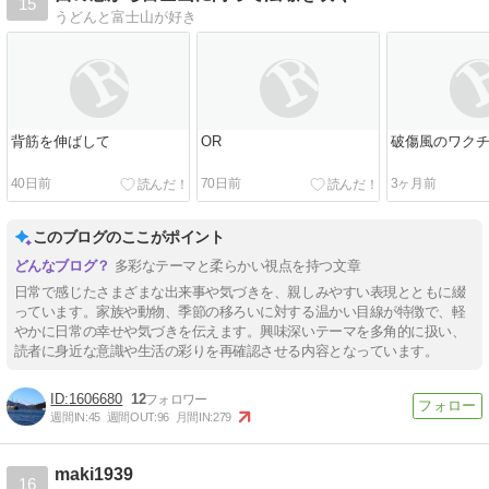
15
うどんと富士山が好き
背筋を伸ばして
OR
破傷風のワク
40日前
70日前
3ヶ月前
このブログのここがポイント
多彩なテーマと柔らかい視点を持つ文章
日常で感じたさまざまな出来事や気づきを、親しみやすい表現とともに綴
っています。家族や動物、季節の移ろいに対する温かい目線が特徴で、軽
やかに日常の幸せや気づきを伝えます。興味深いテーマを多角的に扱い、
読者に身近な意識や生活の彩りを再確認させる内容となっています。
1606680
12
週間IN:
45
週間OUT:
96
月間IN:
279
maki1939
16