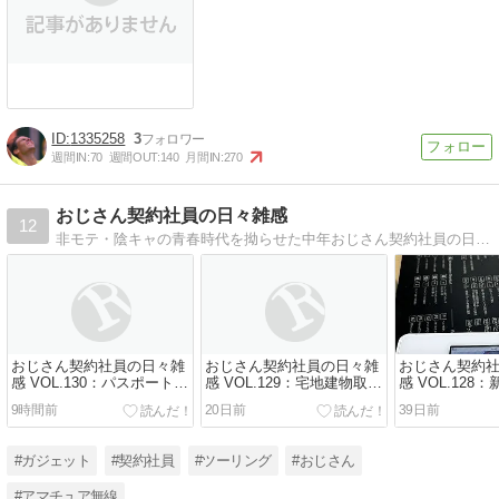
1335258
3
週間IN:
70
週間OUT:
140
月間IN:
270
おじさん契約社員の日々雑感
12
非モテ・陰キャの青春時代を拗らせた中年おじさん契約社員の日々の感じたことを思うがまま書きます。
おじさん契約社員の日々雑
おじさん契約社員の日々雑
おじさん契約
感 VOL.130：パスポートの
感 VOL.129：宅地建物取引
感 VOL.128
更新について１
士試験の出願しました
ービスを契約
9時間前
20日前
39日前
#ガジェット
#契約社員
#ツーリング
#おじさん
#アマチュア無線