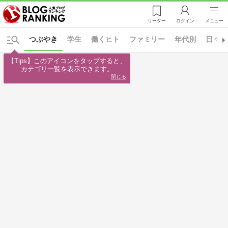
リーダー
ログイン
メニュー
つぶやき
学生
働くヒト
ファミリー
年代別
日々の
【Tips】このアイコンをタップすると、

カテゴリ一覧を表示できます。
閉じる