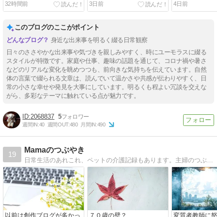
32時間前
3日前
4日前
このブログのここがポイント
身近な出来事を明るく綴る日常観察
日々のささやかな出来事や気づきを親しみやすく、時にユーモラスに綴る
スタイルが特徴です。家庭や仕事、趣味の話題を通じて、コロナ禍や暑さ
などのリアルな変化を眺めつつも、前向きな気持ちを伝えています。自然
体の言葉で綴られる文章は、読んでいて温かさや共感が伝わりやすく、日
常の小さな幸せや発見を大事にしています。明るくも程よい冗談を交えな
がら、多彩なテーマに触れている点が魅力です。
2068837
5
週間IN:
40
週間OUT:
480
月間IN:
490
Mamaのつぶやき
19
日常生活のあれこれ、ペットの介護記録もあります。主婦のつぶやきです。
以前は創作ブログが多かっ
７０歳の壁？
変質者教師に