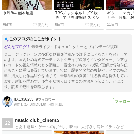
令和8年 熊本地震
TBSチャンネル1（CS放
ギター・マガジン
送）で『吉田拓郎 スペシャ
月号、特集「
ルLIVE 春だったね2026』
テレキャス学」が
6日前
9日前
11日前
が8/1放送に（テレビ初独占
売。
放送）。
このブログのここがポイント
最新ライブ・ドキュメンタリーとヴィンテージ復刻
ミュージックシーンの多彩な側面を詳細かつ鮮明に伝えることを旨として
います。国内外の著名アーティストのライブ映像やインタビュー、レアな
レコードの復刻情報などを網羅し、音楽そのものへの深い理解と情熱を伝
えることに重点を置いています。特に、歴史的名盤の復刻やライブの舞台
裏に潜入した作品紹介を通じて、音楽活動の真髄に迫る視点を提供してい
ます。新旧を問わず、多角的な切り口で音楽の奥深さを伝えることによ
り、読者の感性を刺激します。
1336293
9
週間IN:
25
週間OUT:
64
月間IN:
118
music club_cinema
22
とある趣味やゲームのお話し、映画に大好きな海外ドラマなど…日常の雑記です