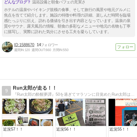
温浴設備と朝食バフェの充実さ
ホテルの温泉やバイキング規模の食事、そして旅行の風景や地元グルメに
焦点を当てて紹介します。施設の特徴や料理の詳細、楽しんだ時間を臨場
感たっぷりに伝え、訪れる価値を引き出す内容となっています。温泉の泉
質やサウナ、露天風呂の情報、朝食の多彩なメニューや地元の名物も丁寧
に描写し、実際に訪れた気分にさせる工夫を凝らしています。
1588670
14
週間IN:
120
週間OUT:
660
月間IN:
550
Run太郎が走る！！
9
『Run太郎の酔醒夢譚』50を過ぎてマラソンに目覚めたRun太郎は走って飲めば人生ケセラセラ\(^o^)／
近況57！！
近況56！！
近況55！！