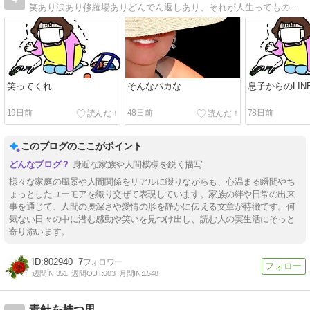
笑あり涙あり修羅場ありどんでん返しあり、それが人生ってものよね
笑ってくれ
そんなバカな
息子からのLIN
19日前
48日前
78日前
このブログのここがポイント
身近な家族や人間模様を鋭く描写
様々な家庭の風景や人間関係をリアルに綴りながらも、心温まる瞬間やち
ょっとしたユーモアを織り交ぜて表現しています。家族の絆や日常の出来
事を通じて、人間の奥深さや愛情の形を静かに伝える文章が特徴です。何
気ない日々の中に潜む感動や笑いを見つけ出し、読む人の実生活にそっと
寄り添います。
802940
7
週間IN:
351
週間OUT:
603
月間IN:
1548
毒針を持つ男