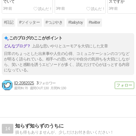
でいて
スですが
3年前
3年前
3年前
#日記
#ツイッター
#つぶやき
#babytoy
#twitter
このブログのここがポイント
上品な思いやりとユーモアを大切にした文章
日常のちょっとした出来事や人生の心得、コミュニケーションのコツなど
が明るく語られている。相手への思いやりや自分の気持ちを大切にしなが
ら、笑いと感動を誘うエピソードが多く、読むだけで心がほっとする内容
になっている。
2082025
3
週間IN:
70
週間OUT:
130
月間IN:
130
知らず知らずのうちに
14
損も得もありませんが、少しだけお付き合いください！