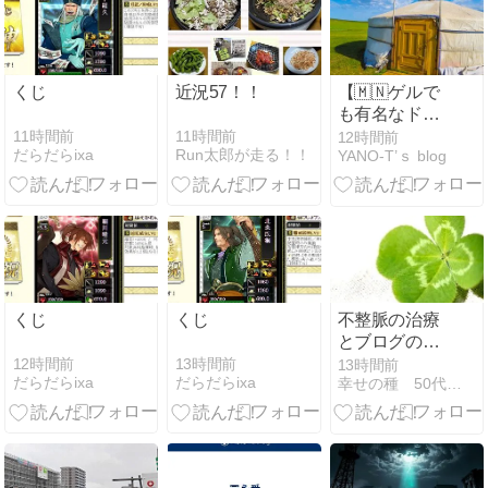
くじ
近況57！！
【🇲🇳ゲルで
も有名なドラ
マの聖地「モ
11時間前
11時間前
12時間前
だらだらixa
Run太郎が走る！！
YANO-T’ｓ blog
ンゴル」を妄
想旅🧳】旅系
YouTuberの ス
ーツ さんと、
どこにでも行
くドスコイ さ
んを迎え「モ
ンゴル」を妄
くじ
くじ
不整脈の治療
想旅⁉️ ≪めち
とブログの記
ゃ推し
録
12時間前
13時間前
13時間前
YouTube≫
だらだらixa
だらだらixa
幸せの種 50代主婦の日々の中から☆