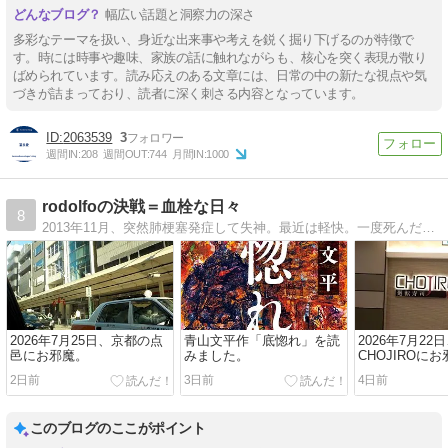
幅広い話題と洞察力の深さ
多彩なテーマを扱い、身近な出来事や考えを鋭く掘り下げるのが特徴で
す。時には時事や趣味、家族の話に触れながらも、核心を突く表現が散り
ばめられています。読み応えのある文章には、日常の中の新たな視点や気
づきが詰まっており、読者に深く刺さる内容となっています。
2063539
3
週間IN:
208
週間OUT:
744
月間IN:
1000
rodolfoの決戦＝血栓な日々
8
2013年11月、突然肺梗塞発症して失神。最近は軽快。一度死んだせいか、より気ままな人生を送る。主なテーマは寿司、雑多な音楽と映像、ゴルフ、小説、映画。旅行。
2026年7月25日、京都の点
青山文平作「底惚れ」を読
2026年7月2
邑にお邪魔。
みました。
CHOJIROに
2日前
3日前
4日前
このブログのここがポイント