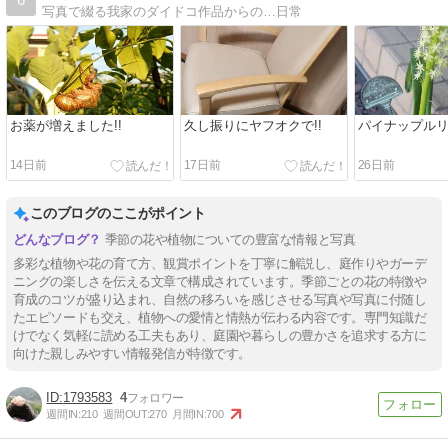
写真で綴る我家のダイドコ作品からの…日常
お薬が増えました!!
久し振りにヤフオクで!!
パイナップル
14日前
17日前
26日前
このブログのここがポイント
季節の花や植物についての豊富な情報と写真
多彩な植物や花の育て方、観賞ポイントを丁寧に解説し、庭作りやガーデ
ニングの楽しさを伝える文章で構成されています。季節ごとの花の特徴や
育成のコツが盛り込まれ、自然の移ろいを感じさせる写真や写真に付随し
たエピソードも交え、植物への愛情と情熱が伝わる内容です。専門知識だ
けでなく気軽に読める工夫もあり、庭園や暮らしの豊かさを追求する方に
向けた親しみやすい情報発信が特徴です。
1793583
4
週間IN:
210
週間OUT:
270
月間IN:
700