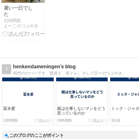
暑い一日でし
た
21時間前
よーこのつぶやきブログ
henkendameningen’s blog
7
40代ののパパです。投資と、筋トレ。そして日々のつぶやき。
冨永愛
親は仕事しないマンをどう
ミック・ジャガー
思っているのか
13時間前
33時間前
3日前
このブログのここがポイント