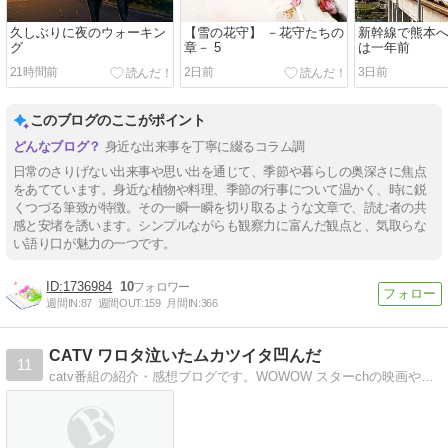
久しぶりに夜のウォーキン
【雪の花守】 －花守たちの
新幹線で熊本
グ
章－ 5
は一年前
21時間前
2日前
3日前
このブログのここがポイント
身近な出来事を丁寧に綴るコラム調
日常のさりげない出来事や思い出を通じて、季節や暮らしの奥深さに焦点
をあてています。身近な植物や料理、季節の行事について温かく、時に鋭
くつづる筆致が特徴。その一瞬一瞬を切り取るような文章で、読む者の共
感と安堵を誘います。シンプルながらも観察力に富んだ観点と、気取らな
い語り口が魅力の一つです。
1736984
10
週間IN:
87
週間OUT:
159
月間IN:
366
CATV ワロタ泣いたムカツイタ凹んだ
11
catv番組の紹介・感想ブログです。WOWOW スターchの映画やスポーツ番組を見まくってます！