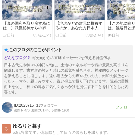
【真の調和を取り戻す為に
【地球がどの次元に推移す
【この地に降
は…】武甕槌神からの御神
るのか、あなた方日本人に
は、饒速日と
託
かかっています】
る】饒速日命
17日前
61日前
84日前
寒川神社
このブログのここがポイント
高次元からの直球メッセージを伝える神霊伝承
日本古代史や神々の神託を軸に、土地のエネルギーや魂の意識の高まりを
解説します。古神道の教えと現代の感覚を融合させ、神秘的なメッセージ
を伝えることに徿します。遠い過去からの声や祓いの力、封印の解放とい
ったテーマを、親しみやすく、鋭い視点で掘り下げています。読者の霊性
向上を促し、神々の導きに気付くきっかけを提供することを目的とした内
容です。
2023716
13
週間IN:
470
週間OUT:
440
月間IN:
1950
ゆるりと暮す
3
50代専業です。備忘録として日々の暮らしを綴ります。