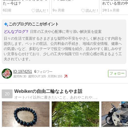
た～今は？
れている世の
6日前
9ヶ月前
1年1ヶ月前
このブログのここがポイント
日常の工夫や心配事に寄り添い解決策を提案
日々の生活で直面するさまざまな疑問や不安をやさしく解きほぐす内容を
提供します。ペットの世話、公共料金の手続き、地域の安全情報、健康へ
の気遣いなど、多彩なテーマで役立つ情報を紹介。読みやすく親しみやす
い文章を心がけており、少しの工夫や知識で日々の安心感が高まるよう工
夫されています。
1974251
6
週間IN:
30
週間OUT:
105
月間IN:
155
Webikerの自由二輪なよもやま話
20
オートバイ以外に書きたいこと、あれやこれや…。