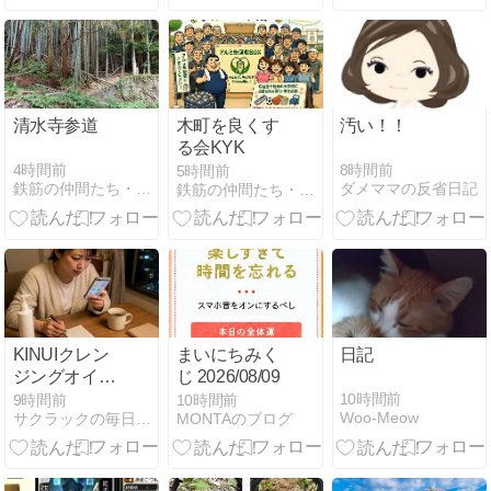
頂で食べるお
弁当を作りま
した⁉️≪めちゃ
推し
YouTube≫
清水寺参道
木町を良くす
汚い！！
る会KYK
4時間前
8時間前
5時間前
鉄筋の仲間たち・・・成島鉄筋の親方に集う鉄筋屋
ダメママの反省日記
鉄筋の仲間たち・・・成島鉄筋の親方に集う鉄筋屋
KINUIクレン
まいにちみく
日記
ジングオイル
じ 2026/08/09
は公式・楽
10時間前
9時間前
10時間前
Woo-Meow
サクラックの毎日が発見！なんでも興味を持て前向きに！
MONTAのブログ
天・Amazon
のどこで買
う？迷った私
の選び方