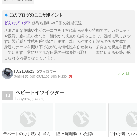
このブログのここがポイント
多彩な趣味や日常の雑感伝達
さまざまな趣味や生活の一コマを丁寧に綴る記事が特徴です。ガジェット
や投資、旅の思い出など、細やかな視点から綴ることで、読者に親しみや
すい親近感と共感を呼び起こします。親しみやすくも深みのある文体で、
身近なテーマを掘り下げながらも情報性を併せ持ち、多角的な視点を提供
しています。常にリアルな日常の一端を切り取り、丁寧に伝える姿勢が感
じられる内容となっています。
2108623
5
週間IN:
70
週間OUT:
180
月間IN:
230
ベビートイツイッター
13
babytoyのtweet。
デパートのお手洗いに並ん
陸上自衛隊にいた際に
これは若い人