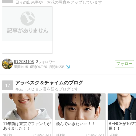
日々の出来事や お花の写真をアップしています
2031196
2
週間IN:
45
週間OUT:
30
月間IN:
235
アラベスク＆チャイムのブログ
17
キム・スヒョン君を語るブログです
11年前は東京でファンミが
飛んでいきたい～！！
BENCHが10
ありました！！
催！！
3日前
4日前
5日前