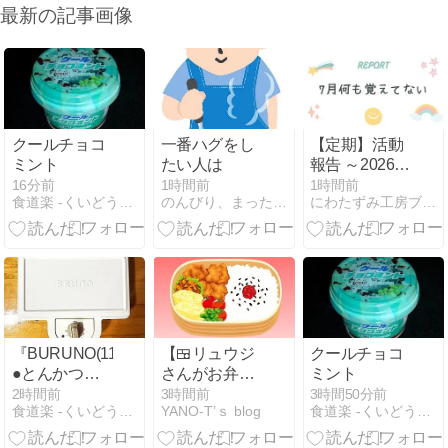
最新の記事画像
クールチョコ
一番ハグをし
【定期】活動
ミント
たい人は
報告 ～2026年
8月1日
16分前
1時間前
1時間前
食道楽 -くいどうらく-
のんびり、まったりと〜
にわたずみ工房ブログ
『BURUNO(11)』
【🍱リュウジ
クールチョコ
●とんかつ＆
さんがお弁当
ミント
キャベツhs
づくり😋】
2時間前
3時間前
3時間50分前
食道楽 -くいどうらく-
YANO-T’ｓ blog
食道楽 -くいどうらく-
YouTuberリュ
ウジさんが山