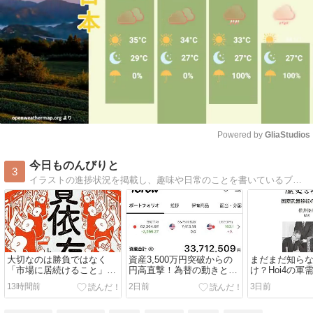
Powered by 
GliaStudios
Mute
今日ものんびりと
3
イラストの進捗状況を掲載し、趣味や日常のことを書いているブログとなります。最近は特に『水星の魔女』を推しています。
大切なのは勝負ではなく
資産3,500万円突破からの
まだまだ知ら
「市場に居続けること」～
円高直撃！為替の動きと共
け？Hoi4の軍
スマホ投資時代に必要な自
同介入の威力 #資産運用 #
（MIO） #Hoi4
13時間前
2日前
3日前
制心～ #資産運用 #株式投
株式投資 #為替 #円高 #投
#HeartsOfIro
資 #投資 #メンタルコント
資 #日常
ム #シミュレ
ロール #マインドセット #