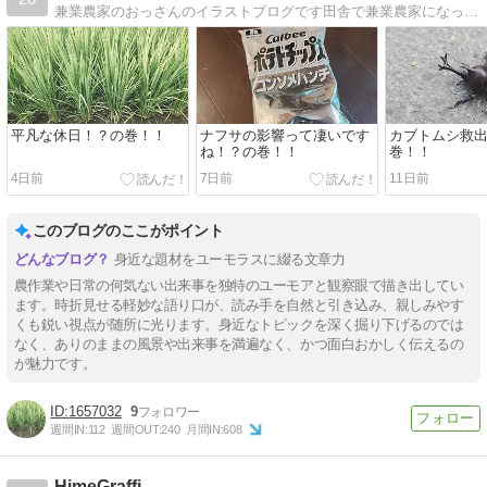
兼業農家のおっさんのイラストブログです田舎で兼業農家になったデザイン専門学校卒の男が書いたイラストを紹介していくブログ
平凡な休日！？の巻！！
ナフサの影響って凄いです
カブトムシ救
ね！？の巻！！
巻！！
4日前
7日前
11日前
このブログのここがポイント
身近な題材をユーモラスに綴る文章力
農作業や日常の何気ない出来事を独特のユーモアと観察眼で描き出してい
ます。時折見せる軽妙な語り口が、読み手を自然と引き込み、親しみやす
くも鋭い視点が随所に光ります。身近なトピックを深く掘り下げるのでは
なく、ありのままの風景や出来事を満遍なく、かつ面白おかしく伝えるの
が魅力です。
1657032
9
週間IN:
112
週間OUT:
240
月間IN:
608
HimeGraffi