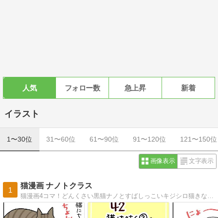
人気
フォロー数
急上昇
新着
イラスト
1〜30位
31〜60位
61〜90位
91〜120位
121〜150位
画像表示
文字表示
猫漫画 ナノトクラス
1
猫漫画4コマ！どんくさい黒猫ナノとすばしっこいキジシロ猫きなこの毎日。ときどき猫バカ息子と猫使い娘も出てきます。ほっこりしてもらえたらうれしい！