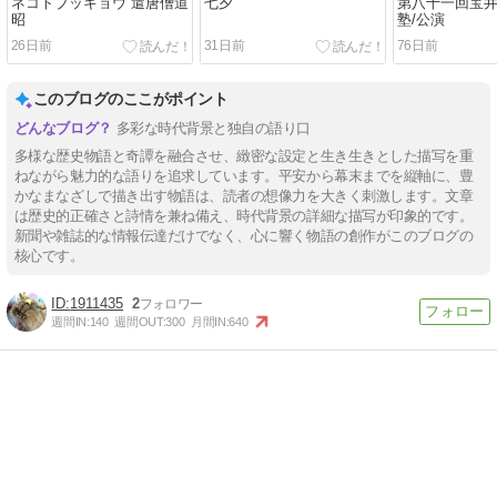
ネコトブッキョウ 遣唐僧道
七夕
第八十一回宝
昭
塾/公演
26日前
31日前
76日前
このブログのここがポイント
多彩な時代背景と独自の語り口
多様な歴史物語と奇譚を融合させ、緻密な設定と生き生きとした描写を重
ねながら魅力的な語りを追求しています。平安から幕末までを縦軸に、豊
かなまなざしで描き出す物語は、読者の想像力を大きく刺激します。文章
は歴史的正確さと詩情を兼ね備え、時代背景の詳細な描写が印象的です。
新聞や雑誌的な情報伝達だけでなく、心に響く物語の創作がこのブログの
核心です。
1911435
2
週間IN:
140
週間OUT:
300
月間IN:
640