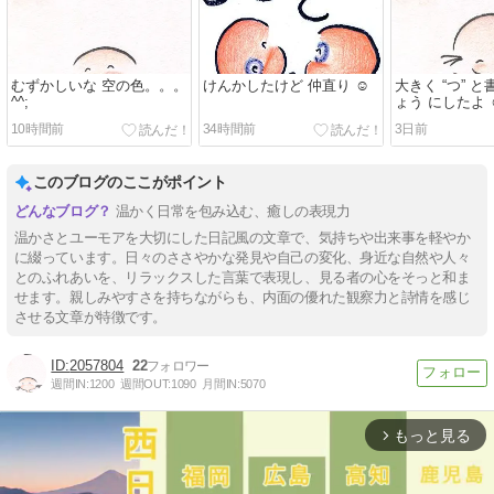
むずかしいな 空の色。。。
けんかしたけど 仲直り ☺️
大きく “つ” と
^^;
ょう にしたよ ☺
10時間前
34時間前
3日前
このブログのここがポイント
温かく日常を包み込む、癒しの表現力
温かさとユーモアを大切にした日記風の文章で、気持ちや出来事を軽やか
に綴っています。日々のささやかな発見や自己の変化、身近な自然や人々
とのふれあいを、リラックスした言葉で表現し、見る者の心をそっと和ま
せます。親しみやすさを持ちながらも、内面の優れた観察力と詩情を感じ
させる文章が特徴です。
2057804
22
週間IN:
1200
週間OUT:
1090
月間IN:
5070
もっと見る
arrow_forward_ios