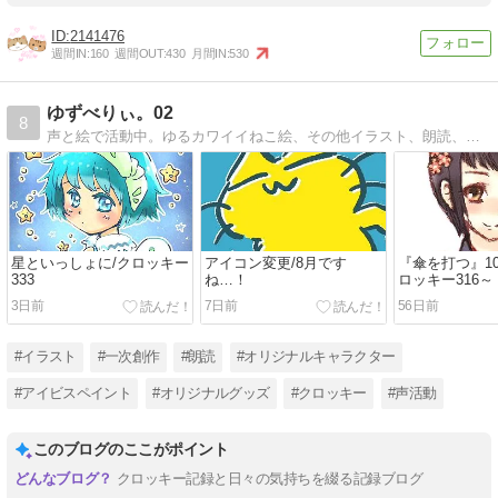
2141476
週間IN:
160
週間OUT:
430
月間IN:
530
ゆずべりぃ。02
8
声と絵で活動中。ゆるカワイイねこ絵、その他イラスト、朗読、企画参加、趣味や日常のこと、グッズ販売のお知らせなど。現在はイラスト・クロッキー練習をメインに更新中です。
星といっしょに/クロッキー
アイコン変更/8月です
『傘を打つ』1
333
ね…！
ロッキー316～
3日前
7日前
56日前
#イラスト
#一次創作
#朗読
#オリジナルキャラクター
#アイビスペイント
#オリジナルグッズ
#クロッキー
#声活動
このブログのここがポイント
クロッキー記録と日々の気持ちを綴る記録ブログ