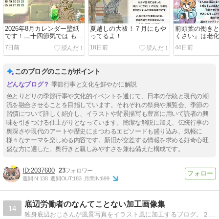
2026年8月カレンダー壁紙
夏越しの大祓！７月にもや
前頭葉の働き
です！二十四節気では もう
ってるよ！
くさい』は老
秋！？
だ！
7日前
18日前
44日前
このブログのここがポイント
季節行事と文化を鮮やかに解説
色とりどりの季節行事や文化的イベントを通じて、日本の伝統と現代の潮
流を融合させることを目指しています。それぞれの祭典や展覧会、季節の
習慣について詳しく紹介し、イラストや背景描写も豊富に用いて読者の興
味を引きつける仕上がりとなっています。簡潔な解説に加え、伝統行事の
奥深さや現代のアートや歴史にまつわるエピソードも盛り込み、気軽に
様々なテーマを楽しめる内容です。新旧が交差する情報を求める好奇心旺
盛な方に適した、奥行きと親しみやすさを兼ね備えた構成です。
2037600
23
週間IN:
138
週間OUT:
183
月間IN:
699
底辺労働者のなんてことない加工画像集
14
独身底辺おじさんが風景写真をイラスト風に加工するブログ。２０２３年６月１４日に４度目のブログタイトル変更。旧タイトル-底辺ひせいき労働者のなんてことない加工画像集旧タイトル-底辺Wワーカーのなんてことない加工画像集