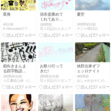
変身
浴衣姿褒めて
夏空
くれてありが
とうです
45分前
1時間30分前
1時間前
K.Hikosakaのブログ
ナジャ猫日記
写メ日記のスタンプ
前向きまんま
お祭り行って
休肝出来ずフ
る四字熟語シ
きた!
ェッロナイト
リーズ 75 無
1時間40分前
2時間10分前
4時間前
☆己書絵心鈴（にこりん）道場☆ワクワク《筆文字★絵手紙》
写メ日記のスタンプ
おしゃれおやじのボナペティレシピ
病息災