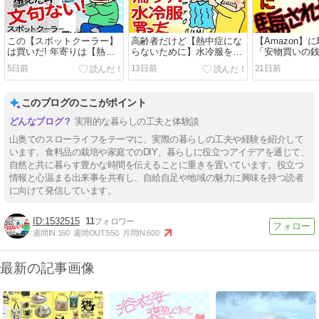
この【スポットクーラー】
高齢者だけど【熱中症にな
【Amazon】
は買いだ! 年寄りは【熱中
らないために】水冷服を買
「安物買いの
症】にならんように命は自
ってみた 2267円クールベ
アルな動画で
5日前
13日前
21日前
分で守ろう! 【老後は年金
スト 着て見ました【老後は
金で田舎暮ら
で田舎暮らし】
年金で田舎暮らし】
このブログのここがポイント
実用的な暮らしの工夫と体験談
山奥でのスローライフをテーマに、実際の暮らしの工夫や経験を紹介して
います。食料品の栽培や家庭でのDIY、暮らしに役立つアイデアを通じて、
自然と共に暮らす豊かな時間を伝えることに重きを置いています。役立つ
情報と心温まる出来事を共有し、自給自足や地域の魅力に興味を持つ読者
に向けて発信しています。
1532515
11
週間IN:
160
週間OUT:
550
月間IN:
600
最新の記事画像