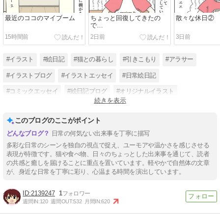
最近のココのマイブーム
ちょっと回復してきたの
散々な休日②
で…
15時間前
2日前
3日前
#イラスト
#絵日記
#猫との暮らし
#引きこもり
#アラサー
#イラストブログ
#イラストエッセイ
#日常絵日記
#コミックエッセイ
#絵日記ブログ
#オリジナルイラスト
続きを表示
#気まぐれ日記
このブログのここがポイント
日常の何気ない出来事を丁寧に描写
多彩な日常のシーンを独自の視点で捉え、ユーモアや温かさを感じさせる
表現が特徴です。猫や食べ物、日々のちょっとした出来事を通じて、読者
の共感と癒しを届けることに重点を置いています。軽やかで自然体の文章
が、身近な日常を丁寧に彩り、心温まる時間を演出しています。
2139247
1
週間IN:
120
週間OUT:
532
月間IN:
620