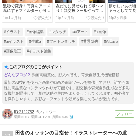
数秒で変身！写真をアニメ
友だちに見せられて即ハマ
懐かしいあの
風にするフィルターが可愛
り！顔交換ツールやってみ
ヤっとしてて
すぎる♡
た
い・・そんな
1年1ヶ月前
1年2ヶ月前
1年3ヶ月前
決！！！動画
#イラスト
#画像編集
#レタッチ
#aiアート
#ai画像
#aiイラスト
#生成ai
#フォトレタッチ
#背景除去
#AiEase
#画像修正
#イラスト編集
このブログのここがポイント
動画高画質化、顔入れ替え、背景自動生成機能搭載
最新のAI技術を使った画像や動画の編集ツールを提供しており、誰でも気
軽に高品質なコンテンツ作りが可能です。顔交換や背景自動生成など多彩
な機能を駆使して、創作活動や遊びをより楽しくしてくれます。初心者で
も操作しやすく、多彩なエフェクトや効果を楽しめるのが魅力です。
2122752
5
週間IN:
117
週間OUT:
201
月間IN:
534
田舎のオッサンの目指せ！イラストレーターへの道
20