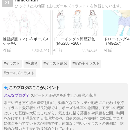
21
ひっそりと人物画（主にガールズイラスト）を練習しています。マウスで地道に描いてます。
練習課題（２）-8 ポーズス
ドローイング＆簡易彩色
ドローイング
ケッチ6
（MG258〜260）
（MG257）
2日前
4日前
6日前
#イラスト
#落書き
#イラスト練習
#女の子イラスト
#ガールズイラスト
このブログのここがポイント
スピードと正確さを追求した練習と表現
素早い描き方や線画練習を軸に、効率的なスケッチや彩色にこだわりを持
つイラスト愛好者の成長記録です。ポーズや比率の微調整、モデルの観察
といった基礎を大切にしながら、気ままに描く落書きや課題も公開。時間
をかけずとも満足できる表現方法や、自身の進歩を積極的に外に出すこと
に焦点を当てているのが特徴です。何気なく描いたイラストの裏側に、継
続的な努力と工夫が散りばめられています。