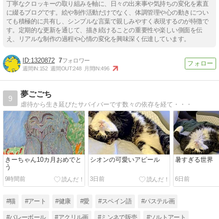
丁寧なクロッキーの取り組みを軸に、日々の出来事や気持ちの変化を素直
に綴るブログです。絵や制作活動だけでなく、体調管理や心の動きについ
ても積極的に共有し、シンプルな言葉で親しみやすく表現するのが特徴で
す。定期的な更新を通じて、描き続けることの重要性や楽しい側面を伝
え、リアルな制作の過程や心情の変化を興味深く伝達しています。
1320872
7
週間IN:
152
週間OUT:
248
月間IN:
496
夢ごごち
9
虐待から生き延びたサバイバーです数々の依存を経て・・・
きーちゃん10カ月おめでと
シオンの可愛いアピール
暑すぎる世界
う
9時間前
3日前
6日前
#猫
#アート
#健康
#愛
#スペイン語
#パステル画
#バレーボール
#アクリル画
#ミンネで販売
#ソルトアート