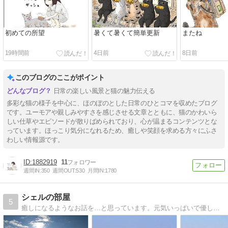
初めての所望
暑くて暑くて簡単更新
またね
19時間前
4日前
8日前
このブログのここがポイント
日常の楽しい風景と猫の魅力伝える
多彩な猫の様子を中心に、ほのぼのとした日常のひとコマを収めたブログ
です。ユーモアや親しみやすさを感じさせる文章とともに、猫のかわいら
しい仕草やエピソードが散りばめられており、心が温まるコンテンツとな
っています。ほっこり気分になれるため、癒しや笑顔を求める方々にふさ
わしい情報源です。
1882919
11
週間IN:
350
週間OUT:
530
月間IN:
1780
シェルの部屋
5
癒しになるようなお話を…と思っています。元気いっぱいで優しい愛犬シェル。ほのぼのくーまたん。純愛物語をご覧ください。