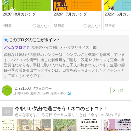
2026年8月カレンダー
2026年7月カレンダー
2026年6月カ
4日前
37日前
67日前
このブログのここがポイント
各種デバイス対応とセルフリサイズ可能
多彩な月替わりの壁紙カレンダーは、シンプルさと機能性を追求していま
す。パソコンや携帯に適した解像度を用意し、設定やリサイズは完全に自
己責任ながらも、手軽に取り入れられる工夫が施されています。生活の節
目や季節感を演出するデザインは、日常を彩るちょっとしたアクセントと
して重宝されそうです。
721503
7
週間IN:
140
週間OUT:
240
月間IN:
450
今をいい気分で過ごそう！ネコのヒトコト！
13
色んな事がおこる毎日で一番大事なことは『今をいい気分ですごすこと！』と気が付きました！読んだ本やトピックスから気になったワードを取り上げてニャンコのイラストと共に書いています。自分の楽しい！を見つけてね。