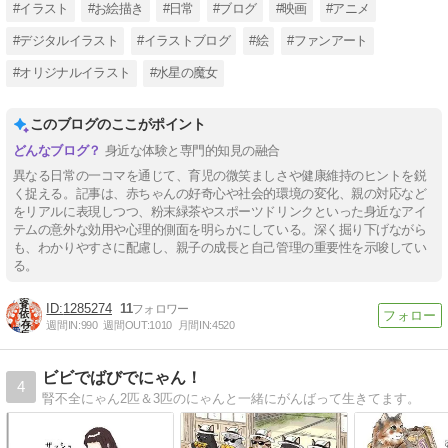
#イラスト
#お絵描き
#日常
#ブログ
#映画
#アニメ
ブログ
#デジタルイラスト
#イラストブログ
#絵
#ファンアート
#オリジナルイラスト
#水星の魔女
このブログのここがポイント
身近な体験と専門的知見の融合
異なる日常の一コマを通じて、育児の微笑ましさや健康維持のヒントを鋭
く捉える。記事は、赤ちゃんの好奇心や社会的環境の変化、親の対応など
をリアルに表現しつつ、粉末緑茶やスポーツドリンクといった身近なアイ
テムの意外な効用や心理的側面を明らかにしている。深く掘り下げながら
も、わかりやすさに配慮し、親子の成長と自己管理の重要性を示唆してい
る。
1285274
11
週間IN:
990
週間OUT:
1010
月間IN:
4520
ビビでばびでにゃん！
4
腎不全にゃん2匹＆3匹のにゃんと一緒にがんばって生きてます。