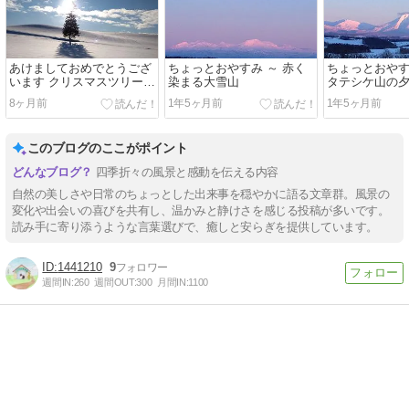
あけましておめでとうござ
ちょっとおやすみ ～ 赤く
ちょっとおやす
います クリスマスツリーの
染まる大雪山
タテシケ山の
木
8ヶ月前
1年5ヶ月前
1年5ヶ月前
このブログのここがポイント
四季折々の風景と感動を伝える内容
自然の美しさや日常のちょっとした出来事を穏やかに語る文章群。風景の
変化や出会いの喜びを共有し、温かみと静けさを感じる投稿が多いです。
読み手に寄り添うような言葉選びで、癒しと安らぎを提供しています。
1441210
9
週間IN:
260
週間OUT:
300
月間IN:
1100