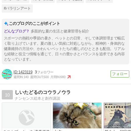
#パラリンアート
このブログのここがポイント
多面的な夏の生活と健康管理を紹介
スポーツの熱戦や季節の暑さ、ペットとの日常、そして体調管理まで幅広
く取り上げています。夏の激しい気候に対処しながら、精神的・身体的な
健康維持の方法や、かわいいペットたちの癒しのひとときも配信。リアル
な経験と役立つ情報を通じて、日々の豊かさとバランスを追求できる内容
となっています。
1423119
3
週間IN:
140
週間OUT:
500
月間IN:
680
しいたどるのコウラノウラ
10
ナンセンス絵本と創作講談