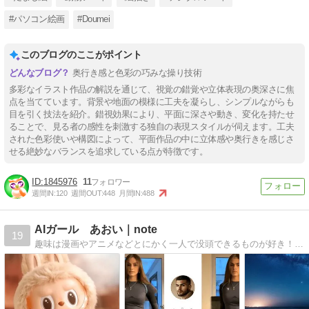
#パソコン絵画
#Doumei
このブログのここがポイント
奥行き感と色彩の巧みな操り技術
多彩なイラスト作品の解説を通じて、視覚の錯覚や立体表現の奥深さに焦
点を当てています。背景や地面の模様に工夫を凝らし、シンプルながらも
目を引く技法を紹介。錯視効果により、平面に深さや動き、変化を持たせ
ることで、見る者の感性を刺激する独自の表現スタイルが伺えます。工夫
された色彩使いや構図によって、平面作品の中に立体感や奥行きを感じさ
せる絶妙なバランスを追求している点が特徴です。
1845976
11
週間IN:
120
週間OUT:
448
月間IN:
488
AIガール あおい｜note
19
趣味は漫画やアニメなどとにかく一人で没頭できるものが好き！ そんな私は小さいころから暇あれば絵を描き、愛し、大人になったら絶対漫画家になろうと思ってました。 そんな私がAIと出会った。