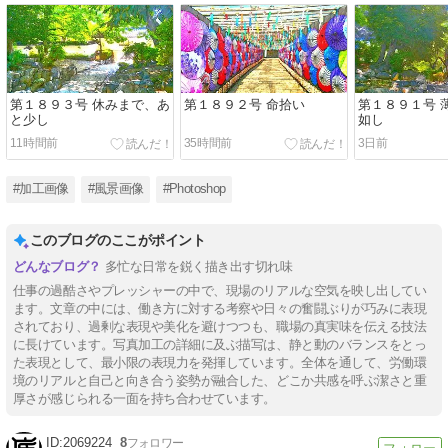
第１８９３号 休みまで、あ
第１８９２号 命拾い
第１８９１号 
と少し
如し
11時間前
35時間前
3日前
#加工画像
#風景画像
#Photoshop
このブログのここがポイント
多忙な日常を鋭く描き出す切れ味
仕事の過酷さやプレッシャーの中で、現場のリアルな空気を映し出してい
ます。文章の中には、働き方に対する考察や日々の奮闘ぶりが巧みに表現
されており、過剰な表現や美化を避けつつも、職場の真実味を伝える技法
に長けています。写真加工の詳細に及ぶ描写は、静と動のバランスをとっ
た表現として、最小限の表現力を発揮しています。全体を通して、労働環
境のリアルと自己と向き合う姿勢が融合した、どこか共感を呼ぶ潔さと重
厚さが感じられる一面を持ち合わせています。
2069224
8