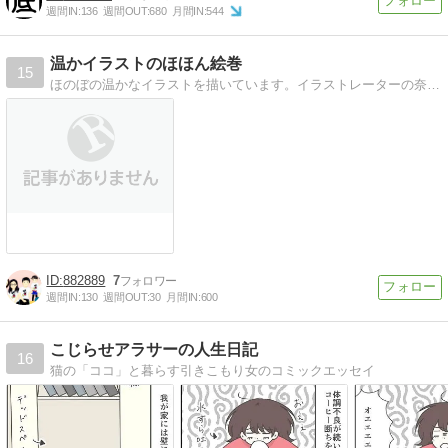
週間IN:
136
週間OUT:
680
月間IN:
544
温かイラストのほほん絵巻
15
ほのぼの温かなイラストを描いています。イラストレーターの奈央キミコです。
882889
7
週間IN:
130
週間OUT:
30
月間IN:
600
こじらせアラサーの人生日記
16
猫の「ココ」と暮らす引きこもり女のコミックエッセイ