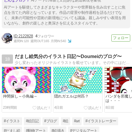
AIアートの革新と幻想的な創造表現を重視
AIアートを駆使してさまざまなキャラクターや世界観を生み出すことに焦
点を当てた内容となっています。作品の背景や制作過程を語るだけでな
く、未来の可能性や芸術の新境地についても議論。親しみやすい表現を用
いながら、創作の楽しさと奥深さを伝えるスタイルです。
2122828
4
週間IN:
120
週間OUT:
165
月間IN:
540
だまし絵気分のイラスト日記〜Doumeiのブログ〜
18
少し変わったオリジナルイラストを載せています。その中にはだまし絵を含ませた作品や･･時には間違い探しの作品等を更新しています。
仲間探し～小鳥編～
隠れガエルは何匹？
パンダを邪魔
は・・・
23時間前
4日前
8日前
#イラスト
#絵日記
#ブログ
#絵
#art
#イラストレーター
#だまし絵
#動物アート
#絵描き
#デジタルアート