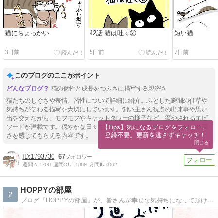
猫にちょっかい
42話 猫は吐く②
短い猫
3日前
5日前
7日前
このブログのここがポイント
猫の個性と成長をつぶさに描写する親密さ
猫たちのしぐさや表情、習性について詳細に紹介。ふとした瞬間の仕草や
気持ちが伝わる描写を大切にしています。飼い主さん視点の出来事や思い
出を交えながら、モフモフやキャットタワーの様子など、癒やされるエピ
ソードが満載です。穏やかな日々を振り返ることで、猫とのつながりの深
【Tips】気になるブログをフォロー。

登録不要。更新を逃さずキャッチ！
さを感じてもらえる内容です。
閉じる
1793730
67
週間IN:
1708
週間OUT:
1889
月間IN:
6062
HOPPYの部屋
2
ブログ『HOPPYの部屋』が、皆さんが幸せな気持ちになって頂けれる一助と成れれば幸いです。