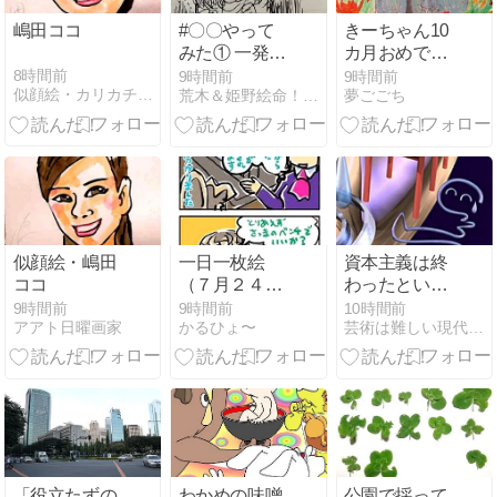
嶋田ココ
#〇〇やって
きーちゃん10
みた① 一発描
カ月おめでと
き描きまくり
う
8時間前
9時間前
9時間前
似顔絵・カリカチュアhikarikokoroのblog
荒木＆姫野絵命！？のグシ裕美のお絵かき攻撃！！
夢ごごち
～(笑)
似顔絵・嶋田
一日一枚絵
資本主義は終
ココ
（７月２４日
わったという
分）
論説にご注意
9時間前
9時間前
10時間前
アアト日曜画家
かるひょ〜
芸術は難しい現代美術はわからない抽象絵画はちょっと・謎を理解
【言葉の定義
がまちまちな
問題】
「役立たずの
わかめの味噌
公園で採って