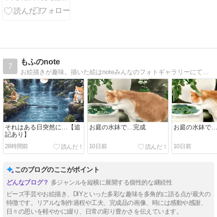
会成績を徹底
解説
もふのnote
7
お絵描きが趣味。描いた絵はnoteみんなのフォトギャラリーにて共有中。
それはある日突然に…【追
お庭の水鉢で…完成
お庭の水鉢で
記あり】
28時間前
10日前
10日前
このブログのここがポイント
多ジャンルを縦横に展開する個性的な継続性
ビーズ手芸やお絵描き、DIYといった多彩な趣味を多角的に語る点が最大の
特徴です。リアルな制作過程や工夫、完成品の画像、時には感動や感謝、
日々の思いを軽やかに綴り、日常の彩り豊かさを伝えています。