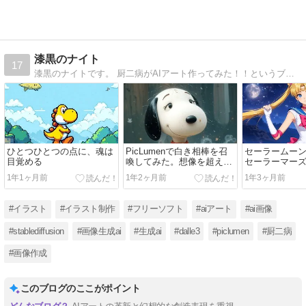
漆黒のナイト
17
漆黒のナイトです。 厨二病がAIアート作ってみた！！というブログです。楽しんでいきたまえ！！
ひとつひとつの点に、魂は
PicLumenで白き相棒を召
セーラームー
目覚める
喚してみた。想像を超えた
セーラーマーズ
存在、降臨！
てみた
1年1ヶ月前
1年2ヶ月前
1年3ヶ月前
#イラスト
#イラスト制作
#フリーソフト
#aiアート
#ai画像
#stablediffusion
#画像生成ai
#生成ai
#dalle3
#piclumen
#厨二病
#画像作成
このブログのここがポイント