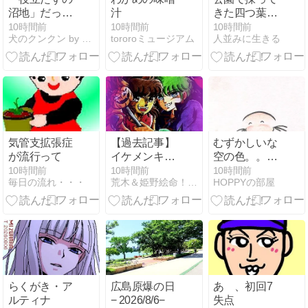
沼地」だった
汁
きた四つ葉た
マカティ市
ち 147
10時間前
10時間前
10時間前
犬のクンクン by 河村賢一
tororoミュージアム
人並みに生きる
気管支拡張症
【過去記事】
むずかしいな
が流行って
イケメンキャ
空の色。。。
ラ漫画沢山い
^^;
10時間前
10時間前
10時間前
毎日の流れ・・・
荒木＆姫野絵命！？のグシ裕美のお絵かき攻撃！！
HOPPYの部屋
るんじゃね？
笑。
らくがき・ア
広島原爆の日
あゝ、初回7
ルティナ
− 2026/8/6−
失点