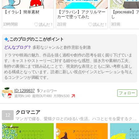
【イラレ】簡単素材
【プラバン】アクリルマー
【procreat
カーで塗ってみた
し
13時間前
2日前
3日前
このブログのここがポイント
多彩なジャンルと創作意欲を刺激
ドラマや映画の魅力、作品を描く過程や創作の思考を鋭く掘り下げていま
す。キャストやストーリーに対する細やかな感想、描き方や素材の工夫、
制作の裏側にまで踏み込むことで、視覚的な表現とともに深い考察も楽し
める構成となっています。読者に新しい視点やインスピレーションを与え
るコンテンツが満載です。
1299837
5
週間IN:
140
週間OUT:
480
月間IN:
530
クロマニア
12
マンガで綴る、愛猫クロとのゆるい生活。ハコとヒモを愛するクロネコとサケとハナに溺れるオバサンのグダグダな日常。