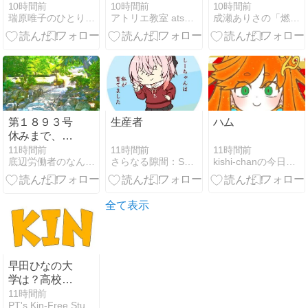
10時間前
10時間前
10時間前
瑞原唯子のひとりごと
アトリエ教室 atsuseko 幸せの階段へ
成瀬ありさの「燃えろ！ベイスターズ」
第１８９３号
生産者
ハム
休みまで、あ
と少し
11時間前
11時間前
11時間前
さらなる隙間：SC-LD（毎日絵をかこう）
kishi-chanの今日この頃
底辺労働者のなんてことない加工画像集
全て表示
早田ひなの大
学は？高校や
プロフィー
11時間前
PT's Kin-Free Studio
ル・学歴・大