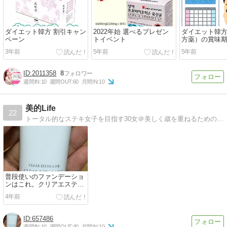
ダイエット韓方 割引キャン
2022年始 選べるプレゼン
ダイエット韓
ペーン
トイベント
方薬）の賞味
3年前
5年前
5年前
2011358
8
週間IN:
10
週間OUT:
60
月間IN:
10
美的Life
22
トータル的なステキ女子を目指す30女＠美しく歳を重ねるための明るく楽しい美容道！
普段使いのファンデーショ
ンはこれ。クリアエステヴ
ェール
4年前
657486
週間IN:
10
週間OUT:
40
月間IN:
10