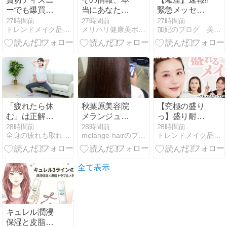
ーでも爆買い
当にあなたに
緊急メッセー
🐭🏰プライベ
合っています
ジ㊗️※超重要‼️
27時間前
27時間前
27時間前
トレンドメイク品質向上委員会(婚活に役立つ劇的メイク動画)
メリハリ健康美ボディをつくる！姿勢＆ストレッチ教室
加妃のブログ 美オーラ開運アドバイザーの毎日
ート・イブニ
か？
億どころじゃ
ング・パーテ
ない⁉️衝撃事実
ィの滞在時間
⚠️ソレやめち
は約2〜３時
ゃ〜
間だったけど
その間も買い
物は忘てませ
んがチミちゃ
「疲れたら休
秋葉原美容院
【究極の盛り
んは買うもの
む」は正解？
メランジュ・
っ】盛り耐性
が本当に大人
40代からは“休
ブログ
ない人集まれ
28時間前
28時間前
28時間前
になりました
全身の疲れも取れる小顔コルギ専門サロン ゆめこるぎ
melange-hairのブログ 秋葉原の美容室
トレンドメイク品質向上委員会(婚活に役立つ劇的メイク動画)
み方”も筋力ト
💄しっかり盛
偉いです
レーニングも
れるのにケバ
大切
くない、おば
さんっぽく見
全て表示
えない30代メ
イクに必要な
のは〇〇だっ
た…😳ひよん
キュレル潤浸
×Georgeさん
保湿と皮脂ト