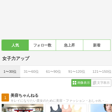
人気
フォロー数
急上昇
新着
女子力アップ
1〜30位
31〜60位
61〜90位
91〜120位
121〜150位
画像表示
文字表示
美容ちゃんねる
1
キレイになりたい貴女のために美容・ファッション・おしゃれ・コスメ・ダイエットなど最新情報を発信中！ モテ女子をめざすなら要チェックです♪