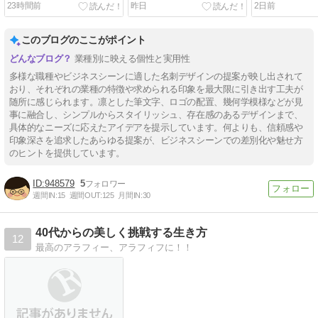
23時間前
昨日
2日前
このブログのここがポイント
業種別に映える個性と実用性
多様な職種やビジネスシーンに適した名刺デザインの提案が映し出されて
おり、それぞれの業種の特徴や求められる印象を最大限に引き出す工夫が
随所に感じられます。凛とした筆文字、ロゴの配置、幾何学模様などが見
事に融合し、シンプルからスタイリッシュ、存在感のあるデザインまで、
具体的なニーズに応えたアイデアを提示しています。何よりも、信頼感や
印象深さを追求したあらゆる提案が、ビジネスシーンでの差別化や魅せ方
のヒントを提供しています。
948579
5
週間IN:
15
週間OUT:
125
月間IN:
30
40代からの美しく挑戦する生き方
12
最高のアラフィー、アラフィフに！！