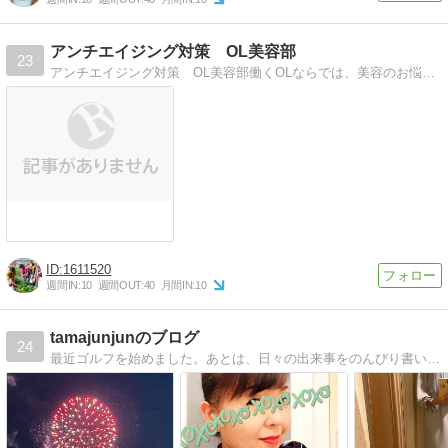
アンチエイジング対策 OL美容部
23
アンチエイジング対策 OL美容部働くOLならでは、美容のお悩み。健康的に解決する方法をご紹介。
1611520
週間IN:
10
週間OUT:
40
月間IN:
10
tamajunjunのブログ
24
最近ゴルフを始めました。あとは、日々の出来事をのんびり書いてます。