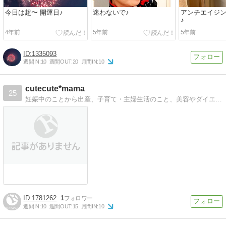
今日は超〜 開運日♪
迷わないで♪
アンチエイジ
♪
4年前
5年前
5年前
1335093
週間IN:
10
週間OUT:
20
月間IN:
10
cutecute*mama
25
妊娠中のことから出産、子育て・主婦生活のこと、美容やダイエットのことも書いています
1781262
1
週間IN:
10
週間OUT:
15
月間IN:
10