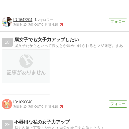
1647204
1
週間IN:
10
週間OUT:
0
月間IN:
10
腐女子でも女子力アップしたい
28
腐女子だからといって喪女とか決めつけられるとマジ迷惑。まあ、確かに喪女だが。
1696646
週間IN:
10
週間OUT:
0
月間IN:
10
不器用な私の女子力アップ
29
努力次第で可愛くなれる！自分の女子力を信じよう！