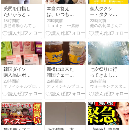
新発売
美尻を目指し
本当の答え
個人タクシ
たいからとい
は、いつもあ
ー・タクシー
って、お尻ば
なたの心の中
運転手におす
15時間前
23時間前
23時間前
腹筋運動なんてしなくていい意識だけ美姿勢ダイエット
Ｌａｄｙ 〜素敵なレディになる法則〜
他の名刺屋さんにはないおしゃれで可愛い＆かっこいい名刺を販売
かりトレーニ
にある
すめ！車型の
ングしてもダ
切抜名刺デザ
メ
イン☆彡
韓国ダイソー
新橋に出来た
七夕祭りに行
購入品レポ
韓国チェーン
ってきまし
〈2026年4月
店『ペクスダ
た〜♪
23時間前
25時間前
26時間前
オフィシャルブログ『michika's diary』
オフィシャルブログ『michika's diary』
ウォーキングスタイリスト櫻田千晶のブログ
ver.〉
バン』飲んで
みた！
貸切ディズニ
その情報、本
【蠍座】速報‼️