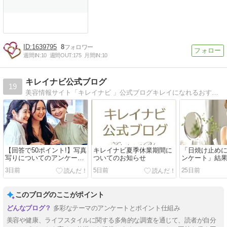
1639795
8
週間IN:
10
週間OUT:
175
月間IN:
10
キレイナビ公式ブログ
19
美容情報サイト「キレイナビ 」公式ブログキレイになれるおすすめアイテム、キレイナビの最新ニュースなどをお届け致します！
【回答で50ポイント!】写真
キレイナビ夏季休業期間に
「日焼け止め
写りについてのアンケート
ついてのお知らせ
ンケート」結
開始！
3日前
5日前
25日前
このブログのここがポイント
多彩なテーマのアンケートとポイント仕組み
美容や健康、ライフスタイルに関する多角的な調査を通じて、読者が自分