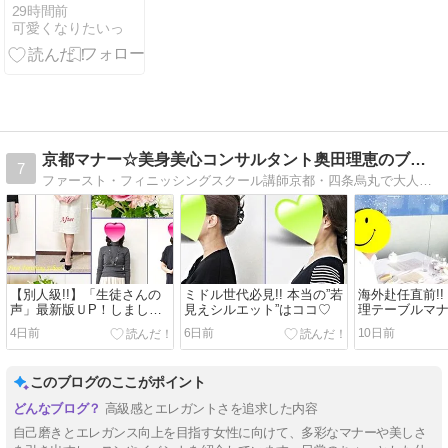
コラボ❤️
ラブルケアの
29時間前
可愛くなりたいっ
違い｜シミ対
策ケアの選び
方
京都マナー☆美身美心コンサルタント奥田理恵のブログです！
7
ファースト・フィニッシングスクール講師京都・四条烏丸で大人の女性の女磨き＆マナー教室を主宰の奥田理恵のブログ
【別人級!!】「生徒さんの
ミドル世代必見!! 本当の”若
海外赴任直前!!
声」最新版ＵP！しました
見えシルエット”はココ♡
理テーブルマ
♡
4日前
6日前
10日前
このブログのここがポイント
高級感とエレガントさを追求した内容
自己磨きとエレガンス向上を目指す女性に向けて、多彩なマナーや美しさ