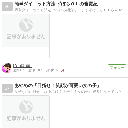
簡単ダイエット方法 ずぼらＯＬの奮闘紀
26
簡単ダイエット方法をいろいろ紹介してますずぼらなＯＬさんやママさんのために簡単ダイエットに成功する方法を発信ブログです
1631001
週間IN:
10
週間OUT:
10
月間IN:
10
あやめの『目指せ！笑顔が可愛い女の子』
27
女子なのに好きになるのは女の子！？女の子に好きになってもらうには…やっぱ笑顔っしょ。。。ってことで、精一杯、女と笑顔を磨いてくあやめのブログ！