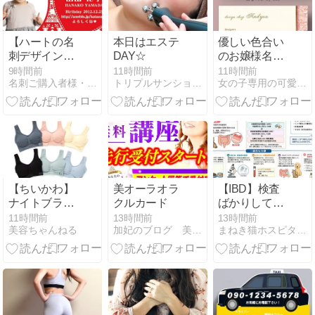
【ハートの名
本日はエステ
優しい色合い
刺デザイン】
DAY☆
のお嬢様名刺
ほっこりかわ
｜花柄が上品
9時間前
11時間前
11時間前
名刺ご購入者様・観覧者様からのデザインコメントをご紹介！！…
トリプルサンショップ新宿店 スタッフブログ
女の子専用の可愛いデザインの名刺屋さん
いい♪ノルディ
に輝く大人か
ック柄のキッ
わいいデザイ
ズ名刺です
ン
【ちいかわ】
美オーラオラ
【IBD】検査
ナイトブラに
クルカード
ばかりして、
ちいかわ登場!
治らない？ ＃
11時間前
13時間前
13時間前
美容ちゃんねる
加妃のブログ 美オーラ開運アドバイザーの毎日
まねき猫ホスピタル院長 獣医師石井万寿美 動物と一緒に。
「バストをキ
ビタミンＤ＃
レイにケアす
ＩＢＤ
る」ナイトブ
ラVIAGE、
「ちいかわ」
コレクション