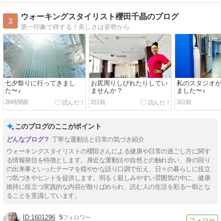
ウォーキングスタイリスト櫻田千晶のブログ
3
第一印象で得する！美しさは姿勢から
七夕祭りに行ってきまし
お尻周りしびれたりしてい
私のスタジオ
た〜♪
ませんか？
ました〜♪
26時間前
2日前
3日前
このブログのここがポイント
丁寧な運動法と日常の気づき紹介
ウォーキングスタイリストの櫻田さんによる健康や日常の過ごし方に関す
る情報発信を特徴とします。身近な運動法や自然との触れ合い、身の回り
の出来事といったテーマを穏やかな語り口調で伝え、日々の暮らしに役立
つ気づきやヒントを提供します。明るく親しみやすい雰囲気の中に、健康
維持に役立つ実践的な内容が散りばめられ、読む人の生活を彩る一助とな
ることを意識しています。
1601296
5