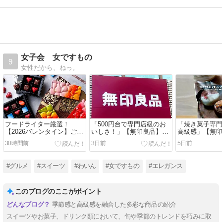
女子会 女ですもの
9
女性だから、ねっ。
フードライター厳選！
「500円台で専門店級のお
「焼き菓子専
【2026バレンタイン】ご褒
いしさ！」【無印良品】新
高級感」【無
美チョコにもギフトにも最
商品「冬季限定チョコレー
限定「ショコ
30時間前
3日前
5日前
適なショコラブランド3選
ト」3品を実食リポ
がプチご褒美
#グルメ
#スイーツ
#わいん
#女ですもの
#エレガンス
このブログのここがポイント
季節感と高級感を融合した多彩な商品の紹介
スイーツやお菓子、ドリンク類において、旬や季節のトレンドを巧みに取