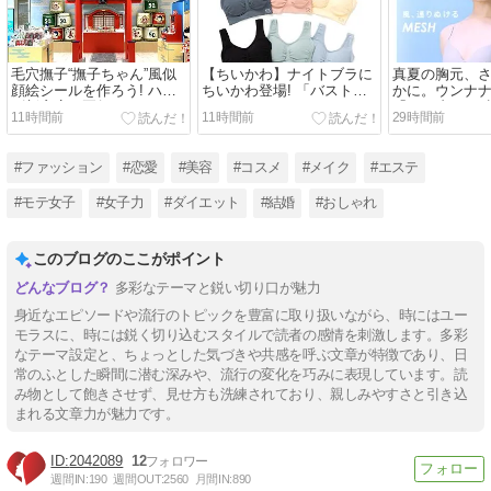
毛穴撫子“撫子ちゃん”風似
【ちいかわ】ナイトブラに
真夏の胸元、
顔絵シールを作ろう! ハン
ちいかわ登場! 「バストを
かに。ウンナ
ズ新宿店で夏祭りテーマイ
キレイにケアする」ナイト
「364ブラ」
11時間前
11時間前
29時間前
ベント開催中
ブラVIAGE、「ちいかわ」
れたメッシュ
コレクション新発売
#ファッション
#恋愛
#美容
#コスメ
#メイク
#エステ
#モテ女子
#女子力
#ダイエット
#結婚
#おしゃれ
このブログのここがポイント
多彩なテーマと鋭い切り口が魅力
身近なエピソードや流行のトピックを豊富に取り扱いながら、時にはユー
モラスに、時には鋭く切り込むスタイルで読者の感情を刺激します。多彩
なテーマ設定と、ちょっとした気づきや共感を呼ぶ文章が特徴であり、日
常のふとした瞬間に潜む深みや、流行の変化を巧みに表現しています。読
み物として飽きさせず、見せ方も洗練されており、親しみやすさと引き込
まれる文章力が魅力です。
2042089
12
週間IN:
190
週間OUT:
2560
月間IN:
890