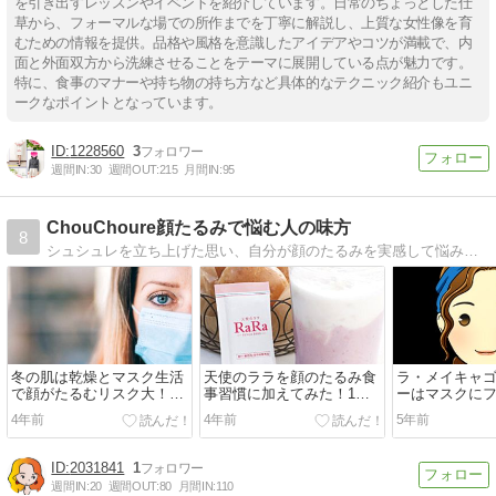
を引き出すレッスンやイベントを紹介しています。日常のちょっとした仕
草から、フォーマルな場での所作までを丁寧に解説し、上質な女性像を育
むための情報を提供。品格や風格を意識したアイデアやコツが満載で、内
面と外面双方から洗練させることをテーマに展開している点が魅力です。
特に、食事のマナーや持ち物の持ち方など具体的なテクニック紹介もユニ
ークなポイントとなっています。
1228560
3
週間IN:
30
週間OUT:
215
月間IN:
95
ChouChoure顔たるみで悩む人の味方
8
シュシュレを立ち上げた思い、自分が顔のたるみを実感して悩み続けた思い、年齢に負けない自分らしく輝ける日々をおくりたいと思いながらも顔のたるみで悩み続ける女性の方々へ、サイトを通じてお役に立ちたいという思いを伝えています。
冬の肌は乾燥とマスク生活
天使のララを顔のたるみ食
ラ・メイキャ
で顔がたるむリスク大！対
事習慣に加えてみた！1年
ーはマスクに
策できるアイテムは？
続けたレビュー
かないで人気
4年前
4年前
5年前
使い方と最安
2031841
1
週間IN:
20
週間OUT:
80
月間IN:
110