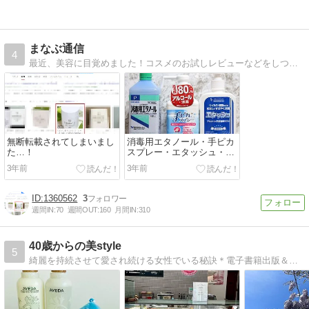
まなぶ通信
4
最近、美容に目覚めました！コスメのお試しレビューなどをしつつ、女子力アップ。
無断転載されてしまいまし
消毒用エタノール・手ピカ
た…！
スプレー・エタッシュ・ハ
ンドジェルなど
3年前
3年前
1360562
3
週間IN:
70
週間OUT:
160
月間IN:
310
40歳からの美style
5
綺麗を持続させて愛され続ける女性でいる秘訣＊電子書籍出版＆メルマガ「婚活に疲れたら海外で幸せをつかもう」