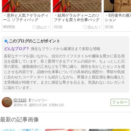
・意外と人気？ゲラルディ
・結局ゲラルディーニのソ
・8月後半の展
ーニ ソフティバッグ
フティを買う＠仕事バッグ
ション
9時間前
2日前
3日前
このブログのここがポイント
身近なブランドから健康法まで多彩な情報
多彩なテーマを扱いながら、自分のライフスタイルや趣味を豊かに彩る視
点を提案しています。長く愛用できるアイテムの紹介や、ちょっとした日
常の変化、健康維持の工夫などを丁寧に綴り、個性を生かしたセンスを感
じさせる内容です。品物や出来事についての具体的な感想や、季節や気候
に合わせたコーディネートも紹介しながら、華麗さと親近感を兼ね備えた
文章構成が特徴です。まさに身近な尊さを伝える、気負わないエレガンス
に溢れています。
5110
2
週間IN:
30
週間OUT:
240
月間IN:
120
最新の記事画像