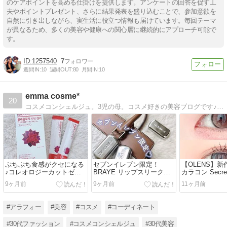
のケアポイントを高める仕掛けを提供します。アンケートの回答を促す工
夫やポイントプレゼント、さらに結果発表を盛り込むことで、参加意欲を
自然に引き出しながら、実生活に役立つ情報も届けています。毎回テーマ
が異なるため、多くの美容や健康への関心層に継続的にアプローチ可能で
す。
1257540
7
週間IN:
10
週間OUT:
80
月間IN:
10
emma cosme*
20
コスメコンシェルジュ。3児の母。コスメ好きの美容ブログです♪YouTubeも始めましたので、フォローして頂けると嬉しいです！
ぷちぷち食感がクセになる
セブンイレブン限定！
【OLENS】
♪コレオロジーカットゼリ
BRAYE リップスリークミ
カラコン Secret
ー
ニ
ーズ着画レポ
9ヶ月前
9ヶ月前
11ヶ月前
コンレポ】
#アラフォー
#美容
#コスメ
#コーディネート
#30代ファッション
#コスメコンシェルジュ
#30代美容