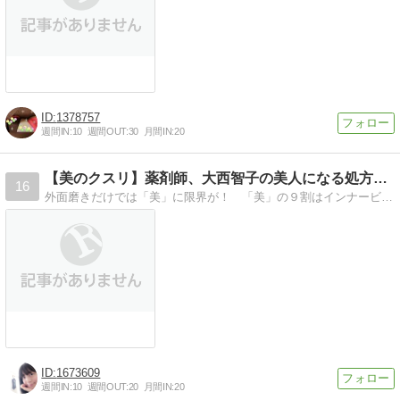
1378757
週間IN:
10
週間OUT:
30
月間IN:
20
【美のクスリ】薬剤師、大西智子の美人になる処方せん
16
外面磨きだけでは「美」に限界が！ 「美」の９割はインナービューティーで決まる！ココロもカラダもヘルシーに美しく！ ストレスや環境に負けない、しなやかな心とカラダをつくり、本来の美しさを引き出します。
1673609
週間IN:
10
週間OUT:
20
月間IN:
20