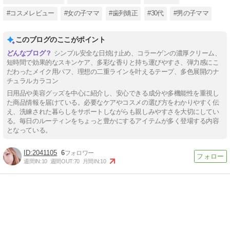
#コスメレビュー
#女の子ママ
#歯列矯正
#30代
#男の子ママ
このブログのここがポイント
シンプル安全な日焼け止め、コラーゲンの濃厚クリーム、
短時間で効果的なスキンケア、多彩な香りと持ち運びやすさ、弾力感にこ
だわったメイク用パフ、理想の二重ラインを叶えるテープ、多色展開のナ
チュラルカラコン
日用品や美容グッズを中心に紹介し、安心できる成分や多機能性を重視し
た商品情報を届けている。必要なケアやコスメの選び方をわかりやすく伝
え、洗練された暮らしをサポートしながらも親しみやすさを大切にしてい
る。毎日のルーティンをちょっと豊かにするアイテムが多く登場する内容
となっている。
2041105
6
週間IN:
10
週間OUT:
70
月間IN:
10