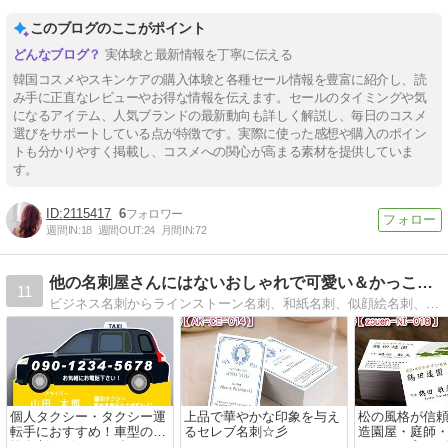
このブログのここがポイント
実体験と最新情報を丁寧に伝える
韓国コスメやスキンケアの購入体験と各種セール情報を豊富に紹介し、読
み手に正直なレビューやお得な情報を伝えます。セールのタイミングや気
になるアイテム、人気ブランドの最新動向も詳しく解説し、毎日のコスメ
選びをサポートしている点が特徴です。実際に使った感想や購入のポイン
トも分かりやすく掲載し、コスメへの関心が高まる素材を提供していま
す。
2115417
6
週間IN:
18
週間OUT:
24
月間IN:
72
他の名刺屋さんにはないおしゃれで可愛い＆かっこいい名刺を販売
11
ビジネス名刺からラインストーン名刺、和紙名刺、似顔絵名刺、その他オリジナル名刺を販売しております！
個人タクシー・タクシー運
上品で華やかな印象を与え
松の風格が信
転手におすすめ！車型の切
るセレブ名刺☆彡
造園屋・庭師
抜名刺デザイン☆彡
すすめの和モ