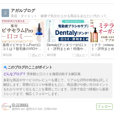
アガルブログ
2
美容・ダイエット・健康で気分が上がる商品をあなたに代わって鬼調査！美容好きなら見逃せない商品の特徴・口コミ・最安値など、購入前にチェックしたいポイントをまとめています。
薬用イビサセラムProの口
Dentaly(デンタリー)の口コ
ミテラ（miter
コミは？脱毛後のVIOケア
ミ・評判まとめ！特徴やメ
ミ・評判まと
を考える人へ
リット・注意点を紹介
すすめする人
30日前
40日前
41日前
このブログのここがポイント
実体験と口コミを徹底比較する解説集
多彩な商品やサービスのレビューを通じて、リアルな評判や特徴を詳しく
解説します。実際の口コミや体感をもとに、商品選びや使い方のポイント
をわかりやすく伝えることを重視しています。日常で役立つ情報から最新
トレンドまで、幅広くフォローします。
2136661
週間IN:
118
週間OUT:
168
月間IN:
468