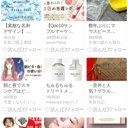
【素敵な名刺
【Qoo10サン
数年ぶりにマ
デザイン】 キ
プルマーケッ
ウスピースを
ラメキたくさ
ト】2回目の
新調。今の私
34分前
1時間40分前
4時間前
名刺ご購入者様・観覧者様からのデザインコメントをご紹介！！…
asumi*blog
全身の疲れも取れる小顔コルギ専門サロン ゆめこるぎ
ん詰め込ん
当選！TIAMス
に合うもの
だ、ブルービ
ポットクリー
へ、身体も暮
ジューの名刺
ムを正直レビ
らしも整える
ュー♡
日曜日
朝と夜でスキ
ちゅるちゅる
・意外と人
ンケアはどう
トリートメン
気？ゲラルデ
変える？「朝
ト
ィーニ ソフテ
5時間前
7時間前
9時間前
可愛くなりたいっ
melange-hairのブログ 秋葉原の美容室
美容日記
ビタ・夜レ
ィバッグ
チ」で失敗し
ない使い分け
ガイド