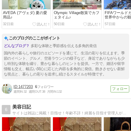
AVEDA (アヴェダ) 夏の愛
Olympic Village散策でカフ
FIFAワール
用品♪
ェタイム♪
世界中からの
されるフレン
32日前
50日前
57日前
このブログのここがポイント
多彩な体験と季節感を伝える多角的発信
国内外の暮らしや旅行のエピソードを通じて、生活の彩りを伝えます。季
節のイベント、グルメ、空港ラウンジの様子など、身近でありながらも少
し特別な体験を綴り、豊かな暮らしのヒントを提供。一方で、婚活や留学
情報も交え、幅広い関心に応じた内容を多角的に発信。飽きさせない新鮮
な視点と、暮らしの彩りを追求し続けるスタイルが特徴です。
1477203
6
週間IN:
32
週間OUT:
38
月間IN:
132
美容日記
6
サイトは雑誌に掲載！目指せ！年齢不詳！綺麗を目指す管理人が、綺麗になる為の裏技、情報、バカ話を書いてます。