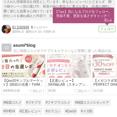
り入れた情報発信を得意としています。単なるレビューにとどまらず、贈
り物やシーン別の選び方、視覚や味の奥深さに重点を置き、読者の感性に
響く新たな提案を心掛けています。過度な飾り立てではなく、実用性と美
【Tips】気になるブログをフォロー。

登録不要。更新を逃さずキャッチ！
的センスを兼ね備えた内容で、洗練された味わいや魅了を伝えます。
閉じる
1192939
6
週間IN:
20
週間OUT:
110
月間IN:
20
asumi*blog
10
主に韓国コスメやプチプラ＆カラコンなど実際に使った商品のみを紹介！レポ写真はほぼ無加工、忖度一切ナシで正直レビューしてます。
【Qoo10サンプルマーケッ
【正直レビュー】
【メガコラボ3
ト】2回目の当選！TIAMス
SKIN&LAB（スキンアンド
PERFECT D
ポットクリームを正直レビ
ラブ）グルタチオントナー
んアイシャド
1時間40分前
9日前
21日前
ュー♡
は匂いが気になる？1本使
入！ローズピ
い切って本音レビュー！
理由も紹介♡
#韓国コスメ
#プチプラ
#プチプラコスメ
#韓国コスメスキンケア
#SHEIN
#正直レビュー
#カラコン
#Qoo10
#メガ割