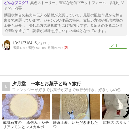
異色ストーリー、豊富な配信プラットフォーム、多彩なジ
ャンル内容
動画や舞台の魅力を伝える情報が充実していて、最新の配信作品から舞台
裏まで網羅しています。ジャンルや作品の特色、支払い方法や配信体験の
工夫も紹介し、楽しみ方の選択肢を広げる内容です。見応えのあるエンタ
メ情報を通じて、読者が興味を持ちやすい構成となっています。
2127184
5
週間IN:
60
週間OUT:
110
月間IN:
340
夕月堂 〜本とお菓子と時々旅行
6
ファンタジーが好きでお菓子が好きで旅行が好き。好きなもの色々、気の向くままに綴っています。
成城石井の 「紙包み」シチ
鎌倉土産、いただきました
鍵庄の のり天
リアレモンとマスカルポー
♡