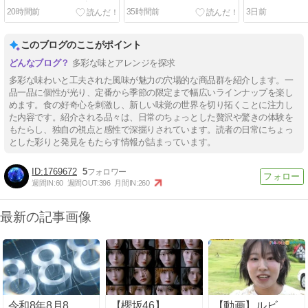
ネのベイクドチーズケーキ
20時間前
35時間前
3日前
このブログのここがポイント
多彩な味とアレンジを探求
多彩な味わいと工夫された風味が魅力の穴場的な商品群を紹介します。一
品一品に個性が光り、定番から季節の限定まで幅広いラインナップを楽し
めます。食の好奇心を刺激し、新しい味覚の世界を切り拓くことに注力し
た内容です。紹介される品々は、日常のちょっとした贅沢や驚きの体験を
もたらし、独自の視点と感性で深掘りされています。読者の日常にちょっ
とした彩りと発見をもたらす情報が詰まっています。
1769672
5
週間IN:
60
週間OUT:
396
月間IN:
260
最新の記事画像
令和8年8月8
【櫻坂46】
【動画】ルビ