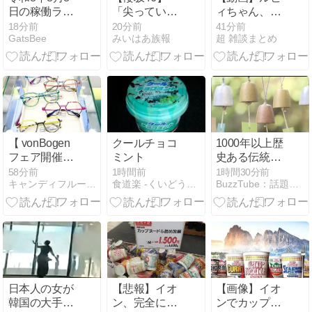
日の稼働ラン
「尖ってい
ィちゃん、浜
キングが公
て...」メンバ
田雅功に首を
18分前
20分前
41分前
GatsBee
みいはあ族報
超 雑談まとめ
開！新台や人
ーの意外な友
絞められたせ
気機種が超高
達事情が明ら
いで段々おか
稼働に！
かに
しな仕事が増
える
【 vonBogen
クールチョコ
1000年以上歴
フェア開催！
ミント
史ある伝統工
】vonBogen
芸品の風鈴 涼
58分前
1時間前
1時間30分前
キャンディフルーツ オプティカル
食道楽 -くいどうらく-
BuzzTube：話題・流行・旬・最新・注目の動画サイト
Mod 1552
やかな音でひ
C02【8/21㈮
とときの涼 栃
まで！】
木・佐野市
(2026年8月9
日)
日本人の女が
【悲報】イオ
【画像】イオ
韓国の大手芸
ン、完全にヤ
ンでカップヌ