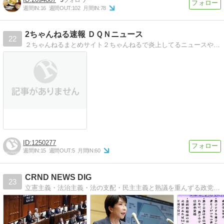
週間IN:
16
週間OUT:
102
月間IN:
78
2ちゃんねる速報 ＤＱＮニュース
22
２ちゃんねるまとめサイト２ちゃんねるで炎上してるニュースや話題のニュース、面白いニュース、時事ネタを紹介
1250277
週間IN:
15
週間OUT:
5
月間IN:
60
CRND NEWS DIG
23
立憲主義・法治主義・法の支配・民主主義と熟議を重んずる政党(政治家)を応援します。無党派。国民益優先。基本的人権の尊重。リベラル正常化。反緊縮。政治・経済・時事問題など様々な「ニュース」を国民目線で考える論説ブログです。