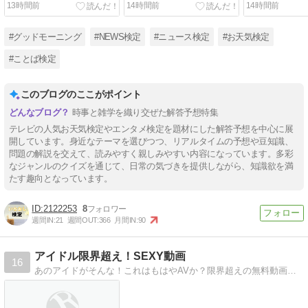
13時間前
14時間前
14時間前
#グッドモーニング
#NEWS検定
#ニュース検定
#お天気検定
#ことば検定
このブログのここがポイント
時事と雑学を織り交ぜた解答予想特集
テレビの人気お天気検定やエンタメ検定を題材にした解答予想を中心に展
開しています。身近なテーマを選びつつ、リアルタイムの予想や豆知識、
問題の解説を交えて、読みやすく親しみやすい内容になっています。多彩
なジャンルのクイズを通じて、日常の気づきを提供しながら、知識欲を満
たす趣向となっています。
2122253
8
週間IN:
21
週間OUT:
366
月間IN:
90
アイドル限界超え！SEXY動画
16
あのアイドがそんな！これはもはやAVか？限界超えの無料動画多数！これはもはやAVか！？グラビアアイドルのお宝動画