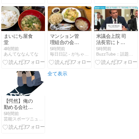
まいにち屋食
マンション管
米議会上院 司
堂
理組合の会合
法長官にトラ
で半日以上潰
ンプ氏の元弁
4時間前
5時間前
5時間前
あんてななんてな
毎日日記 - がちゃんが気になった話題を書き散らす
BuzzTube：話題・流行・旬・最新・注目の動画サイト
れる
護士ブランチ
氏 賛成50反対
49の僅差で承
認(2026年8月
全て表示
9日)
【愕然】俺の
勤める会社、
ガチでヤバす
5時間前
芸能スポーツニュース今日速2ch
ぎ
る・・・・・・
理由がこち
ら・・・・・・