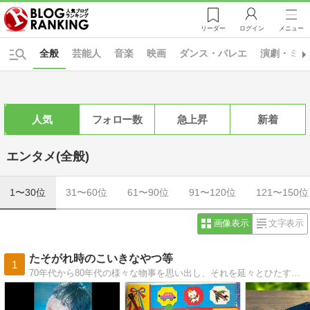
リーダー
ログイン
メニュー
全般
芸能人
音楽
映画
ダンス・バレエ
演劇・ミュ
人気
フォロー数
急上昇
新着
エンタメ(全般)
1〜30位
31〜60位
61〜90位
91〜120位
121〜150位
画像表示
文字表示
たそがれ時のこいきなやつ等
1
70年代から80年代の様々な物事を思い出し、それを延々とひたすらに好き勝手に記録するだけの2人組備忘録的ブログ。好きなﾀﾚﾝﾄにｽﾎﾟｯﾄを当てる名鑑を作成中