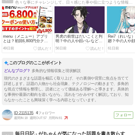
色々な事にチャレンジして、日々感じた事や役に立つような情報をただただ発信しております。色々なジャンルの内容を書いていければと思っています。少しでも皆さんの生活の参考になればと思います。
menu（メニュー）アプリ
男虎の前世はだいこくと判
Rei7（れいな
とは？初回6,800円分クー
明？中の人や顔バレなど現
廻？中の人や
ポンの使い方やおすすめポ
在わかっている情報まとめ
在わかってい
49日前
56日前
61日前
イントを紹介
このブログのここがポイント
多角的な情報収集と現状解説
現代のさまざまな話題を幅広く取り上げ、その裏側や背景に焦点を当てて
詳述します。話題の人物から社会現象、テクノロジーの動きまで、多角的
な視点で情報を整理し、読者にとって価値ある理解へと導きます。具体的
な事例や最新の動向を追いながら、流れをつかみやすく解説しており、知
らなかったことも興味深く学べる内容となっています。
2115135
4
週間IN:
18
週間OUT:
57
月間IN:
81
毎日日記 - がちゃんが気になった話題を書き散らす