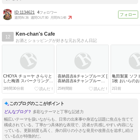
1134621
4
週間IN:
36
週間OUT:
80
月間IN:
148
Ken-chan's Cafe
12
お酒とショッピングが好きな元お兄さん日記
CHOYA チョーヤ さらりと
喜納昌吉&チャンプルーズ [
亀田製菓 ソフ
した梅酒 スパークリング
喜納昌吉&チャンプルーズ ]
1枚 おいらの
おいらの懐かしいお酒
おいらの懐かしいCD
1時間30分前
25時間前
2日前
このブログのここがポイント
多彩なテーマと丁寧な記述力
幅広いテーマを扱いながらも、日常の出来事や身近な話題に焦点を当てて
構成されている。丁寧かつ具体的な表現で、読者が共感しやすい内容にな
っている。更新頻度も高く、身の回りの小さな発見や改善点を追求し続け
ている点が特徴的だ。