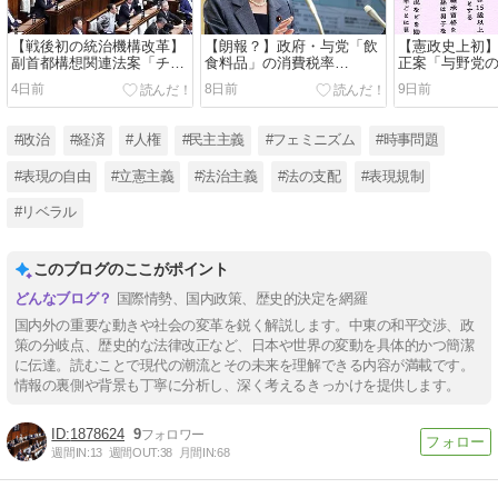
【戦後初の統治機構改革】
【朗報？】政府・与党「飲
【憲政史上初
副首都構想関連法案「チー
食料品」の消費税率
正案「与野党
ムみらい」の「2票」で可
「1%」の方針を正式表
で可決・成立
4日前
8日前
9日前
決・成立！日本維新の会の
明！現金給付を併せて「実
に一歩前進？
「大阪ありき」に振り回さ
質ゼロ」に！野党は「再増
婚後の皇籍維
れた特別国会閉幕！吉村洋
税」を懸念！高市早苗首相
男系男子の養
#政治
#経済
#人権
#民主主義
#フェミニズム
#時事問題
文代表は統一地方選挙と大
「2年後には責任を持って
認！高市早苗
阪都構想の住民投票の「同
確実に税率を元に戻す」！
い」「圧倒的
#表現の自由
#立憲主義
#法治主義
#法の支配
#表現規制
日実施」を表明で批判殺
感謝」！
到！
#リベラル
このブログのここがポイント
国際情勢、国内政策、歴史的決定を網羅
国内外の重要な動きや社会の変革を鋭く解説します。中東の和平交渉、政
策の分岐点、歴史的な法律改正など、日本や世界の変動を具体的かつ簡潔
に伝達。読むことで現代の潮流とその未来を理解できる内容が満載です。
情報の裏側や背景も丁寧に分析し、深く考えるきっかけを提供します。
1878624
9
週間IN:
13
週間OUT:
38
月間IN:
68