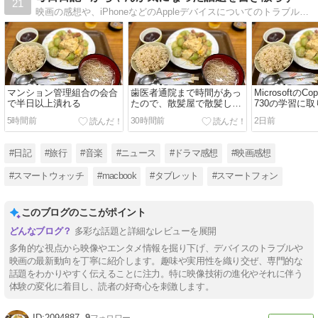
21
映画の感想や、iPhoneなどのAppleデバイスについてのトラブル解決、旅行に行った際のライブ書き込み、音楽のライブの感想、その他気になるニュースについての感想など、気になった話題を書き散らしています。
マンション管理組合の会合
歯医者通院まで時間があっ
MicrosoftのCo
で半日以上潰れる
たので、散髪屋で散髪して
730の学習に
もらう
5時間前
30時間前
2日前
#日記
#旅行
#音楽
#ニュース
#ドラマ感想
#映画感想
#スマートウォッチ
#macbook
#タブレット
#スマートフォン
このブログのここがポイント
多彩な話題と詳細なレビューを展開
多角的な視点から映像やエンタメ情報を掘り下げ、デバイスのトラブルや
映画の最新動向を丁寧に紹介します。趣味や実用性を織り交ぜ、専門的な
話題をわかりやすく伝えることに注力。特に映像技術の進化やそれに伴う
体験の変化に着目し、読者の好奇心を刺激します。
2094887
9