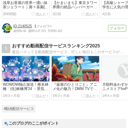
浅草お茶屋の世界一濃い抹
【かまいまち】東京タワー
【高級シャー
茶ジェラート｜壽々喜園(す
界隈の絶品ハンバーガー｜
学生に人気の
ずきえん)浅草本店
マンチズバーガーシャック
験勉強が楽し
35時間前
3日前
4日前
一本
2140525
1
週間IN:
80
週間OUT:
370
月間IN:
320
おすすめ動画配信サービスランキング2025
5
最近ハマってる動画配信サービス、忙しい毎日もこのサービスがあればあっという間に時間が過ぎちゃう、おうち時間がもっと楽しくなること間違いなしだよ。
WOWOW独占放送！椎名林
『薬屋のひとりごと』アニ
月額料金わずか
檎「(生)林檎博'24 －景気の
メ化の魅力！DMM TVで楽
ニメストアforPr
回復－」の魅力とは？
しむ毒と薬のミステリー
与えるアニメ
1年3ヶ月前
1年3ヶ月前
1年4ヶ月前
#動画配信サービス
このブログのここがポイント