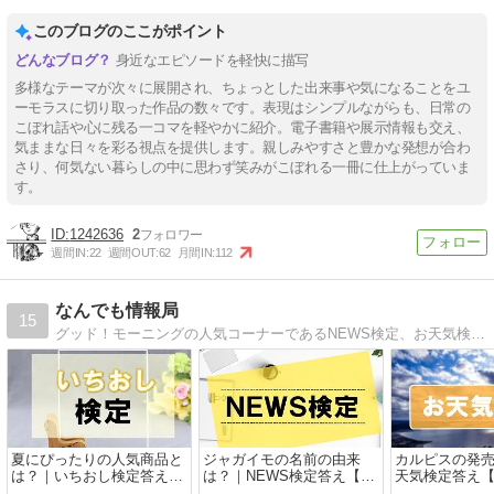
このブログのここがポイント
身近なエピソードを軽快に描写
多様なテーマが次々に展開され、ちょっとした出来事や気になることをユ
ーモラスに切り取った作品の数々です。表現はシンプルながらも、日常の
こぼれ話や心に残る一コマを軽やかに紹介。電子書籍や展示情報も交え、
気ままな日々を彩る視点を提供します。親しみやすさと豊かな発想が合わ
さり、何気ない暮らしの中に思わず笑みがこぼれる一冊に仕上がっていま
す。
1242636
2
週間IN:
22
週間OUT:
62
月間IN:
112
なんでも情報局
15
グッド！モーニングの人気コーナーであるNEWS検定、お天気検定、エンタメ検定、ことば検定を追っています。
夏にぴったりの人気商品と
ジャガイモの名前の由来
カルピスの発
は？｜いちおし検定答え
は？｜NEWS検定答え【リ
天気検定答え
【リアルタイム】
アルタイム】
ム】