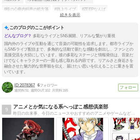
#根の心療内科声の処方箋
#路上ライブ
#ZEEPなんば
続きを表示
#YouTube根のシンchannel
#Voicy
#LINELIVE
このブログのここがポイント
多彩なライブとSNS展開、リアルな繋がり重視
国内外のライブや互動を通じて音楽の可能性を追求します。都市ライブか
らSNSライブ配信まで、多角的な活動で新たな感動を創出し、ファンとの
直接交流を大切にしています。彼の多彩なステージと情報発信は、音楽だ
けでなくキャラクターの一面も感じ取れる内容です。リアルさと身近さを
融合させた魅力的な世界観を伝え、届けたい思いを伝えることに重きを置
いています。
2078367
6
週間IN:
51
週間OUT:
102
月間IN:
195
アニメとか気になる系へっぽこ感想倶楽部
9
昨日の出来事、今日のニュースやおすすめのアニメやゲームなどの面白い？つまらない？感想を中心にしただらだらブログです