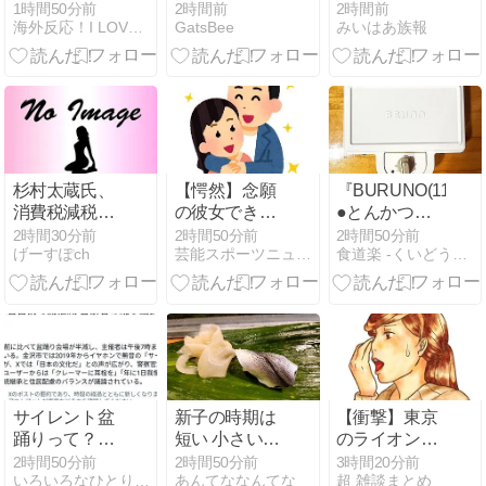
能事務所を襲
ケクソになる
ードル詰め放
1時間50分前
2時間前
2時間前
海外反応！I LOVE JAPAN
GatsBee
みいはあ族報
撃して逮捕さ
ｗｗｗｗ
題開催中www
れる！ 韓国の
反応。
杉村太蔵氏、
【愕然】念願
『BURUNO(11)』
消費税減税は
の彼女できた
●とんかつ＆
反対「低所得
んだけ
キャベツhs
2時間30分前
2時間50分前
2時間50分前
げーすぽch
芸能スポーツニュース今日速2ch
食道楽 -くいどうらく-
者、中所得者
ど・・・・・・
にはもう減税
とんでもない
じゃなくて、
素性が見えて
現金給付を」
き
た・・・・・・
サイレント盆
新子の時期は
【衝撃】東京
踊りって？
短い 小さいサ
のライオンさ
何？騒音苦情
イズほど高い
ん、ふつうに
2時間50分前
2時間50分前
3時間20分前
いろいろなひとりごと・・・
あんてななんてな
超 雑談まとめ
で開催が？？
～
溶けるｗｗｗ