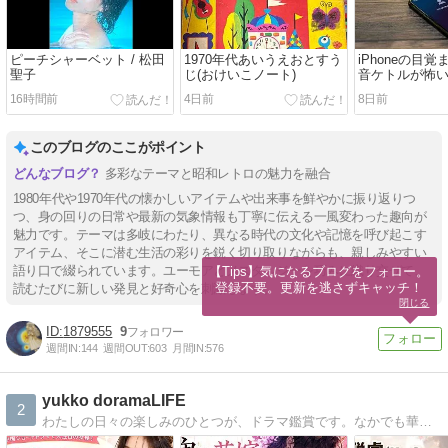
ピーチシャーベット / 松田
1970年代あいうえおとすう
iPhoneの目
聖子
じ(おけいこノート)
音ケトルが怖
16時間前
4日前
8日前
このブログのここがポイント
多彩なテーマと昭和レトロの魅力を融合
1980年代や1970年代の懐かしいアイテムや出来事を鮮やかに振り返りつ
つ、身の回りの日常や最新の気象情報も丁寧に伝える一風変わった趣向が
魅力です。テーマは多岐にわたり、異なる時代の文化や記憶を呼び起こす
アイテム、そこに潜む生活の彩りを鋭く切り取りながらも、親しみやすい
語り口で綴られています。ユーモアとノスタルジーを巧みに織り交ぜて、
【Tips】気になるブログをフォロー。

登録不要。更新を逃さずキャッチ！
読むたびに新しい発見と好奇心を刺激します。
閉じる
1879555
9
週間IN:
144
週間OUT:
603
月間IN:
576
yukko doramaLIFE
2
わたしの日々の楽しみのひとつが、ドラマ鑑賞です。なかでも華流ドラマの世界観に惹かれて、気づけば何作も観てきました。人間関係の濃密さ、セリフの奥深さ、そして圧倒的な映像美――