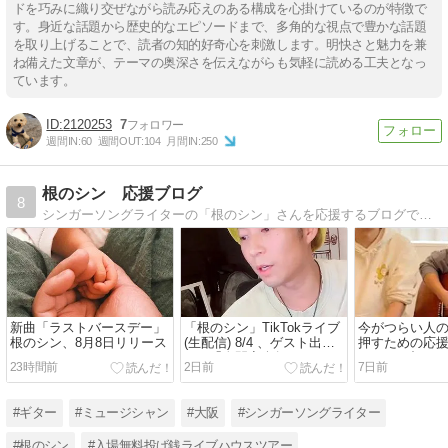
ドを巧みに織り交ぜながら読み応えのある構成を心掛けているのが特徴で
す。身近な話題から歴史的なエピソードまで、多角的な視点で豊かな話題
を取り上げることで、読者の知的好奇心を刺激します。明快さと魅力を兼
ね備えた文章が、テーマの奥深さを伝えながらも気軽に読める工夫となっ
ています。
2120253
7
週間IN:
60
週間OUT:
104
月間IN:
250
根のシン 応援ブログ
8
シンガーソングライターの「根のシン」さんを応援するブログです。ライブ日時等の覚書として更新しています。よろしくお願いいたします。
新曲「ラストバースデー」
「根のシン」TikTokライブ
今がつらい人
根のシン、8月8日リリース
(生配信) 8/4 、ゲスト出演
押すための応
8/29「人間音楽祭NASフェ
らって」根の
23時間前
2日前
7日前
ス」
輝(おしゃぼ)コ
#ギター
#ミュージシャン
#大阪
#シンガーソングライター
#根のシン
#入場無料投げ銭ライブハウスツアー