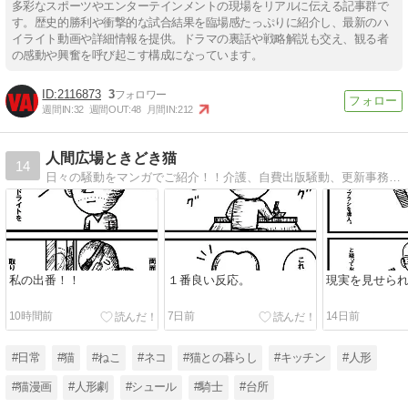
多彩なスポーツやエンターテインメントの現場をリアルに伝える記事群で
す。歴史的勝利や衝撃的な試合結果を臨場感たっぷりに紹介し、最新のハ
イライト動画や詳細情報を提供。ドラマの裏話や戦略解説も交え、観る者
の感動や興奮を呼び起こす構成になっています。
2116873
3
週間IN:
32
週間OUT:
48
月間IN:
212
人間広場ときどき猫
14
日々の騒動をマンガでご紹介！！介護、自費出版騒動、更新事務手数料問題。アート作家ねこ先生のコミックエッセイ。
私の出番！！
１番良い反応。
現実を見せら
10時間前
7日前
14日前
#日常
#猫
#ねこ
#ネコ
#猫との暮らし
#キッチン
#人形
#猫漫画
#人形劇
#シュール
#騎士
#台所