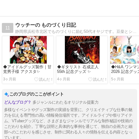
ウッチーの ものづくり日記
11
静岡県浜松市北区でものづくりに励む50代オヤジです。豆柴とシベリアンハスキー飼ってます。
◆アイドルグッズ製作｜甘
◆ギタリスト 石成正人
◆H&A.ワンマ
党男子様 アクスタ✨
55th 記念グッズ ✨
2026 記念グ
3ヶ月前
4ヶ月前
5ヶ月前
このブログのここがポイント
多ジャンルにわたるオリジナル提案力
多様なイベントやグッズ製作の実績を背景に、クリエイティブな仕事の魅
力を伝える専門性の高い情報発信場所です。アイドルライブや祭りアイテ
ム、VTuberグッズなど、さまざまなジャンルでリアルな制作秘話や技術の
こだわりを紹介。丁寧な説明と具体的な事例を通じて、独自の企画力と細
部へのこだわりを感じさせ、制作に関わる人々の情熱を伝える内容となっ
ています。