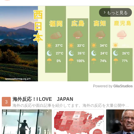
もっと見る
arrow_forward_ios
Powered by 
GliaStudios
Mute
海外反応！I LOVE JAPAN
3
海外の反応や面白記事を紹介してます。海外の反応を大量公開中！神風特攻隊の反応〜アニメや面白動画の反応まで盛り沢山！