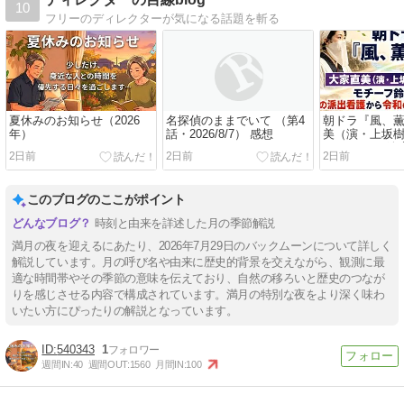
10
フリーのディレクターが気になる話題を斬る
夏休みのお知らせ（2026
名探偵のままでいて （第4
朝ドラ『風、
年）
話・2026/8/7） 感想
美（演・上坂
──モチーフ鈴
2日前
2日前
2日前
派出看護から
護へつないだ“1
このブログのここがポイント
時刻と由来を詳述した月の季節解説
満月の夜を迎えるにあたり、2026年7月29日のバックムーンについて詳しく
解説しています。月の呼び名や由来に歴史的背景を交えながら、観測に最
適な時間帯やその季節の意味を伝えており、自然の移ろいと歴史のつなが
りを感じさせる内容で構成されています。満月の特別な夜をより深く味わ
いたい方にぴったりの解説となっています。
540343
1
週間IN:
40
週間OUT:
1560
月間IN:
100