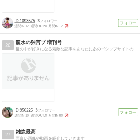
1093575
3
週間IN:
12
週間OUT:
0
月間IN:
12
龍水の独言ブ 増刊号
26
世の中が好きになる素敵な記事をあなたにあのゴシップサイトの姉妹サイトです
850225
3
週間IN:
10
週間OUT:
0
月間IN:
80
雑炊最高
27
面白い画像や動画を紹介していきます