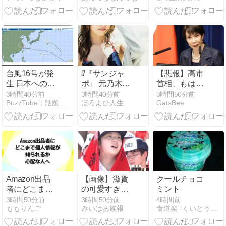
ｗｗ(※画像あ
り)
台風16号が発
⁉️『サンジャ
【悲報】高市
生 日本への影
ポ』 元乃木坂
首相、もはや
響は(2026年8
46・山崎怜
マッサージを
3時間40分前
3時間40分前
3時間50分前
BuzzTube：話題・流行・旬・最新・注目の動画サイト
ほろよひ人生
GatsBee
月9日)
奈、突然「妊
受けただけで
娠」だけ公表
叩かれてしま
した理由を語
う
る -2chまとめ-
Amazon出品
【画像】滋賀
クールチョコ
者にどこまで
の可愛すぎる
ミント
個人情報が知
学生さん、甲
3時間50分前
3時間50分前
4時間前
ももりんご
みいはあ族報
食道楽 -くいどうらく-
られるか心配
子園で発見さ
な人へ
れる