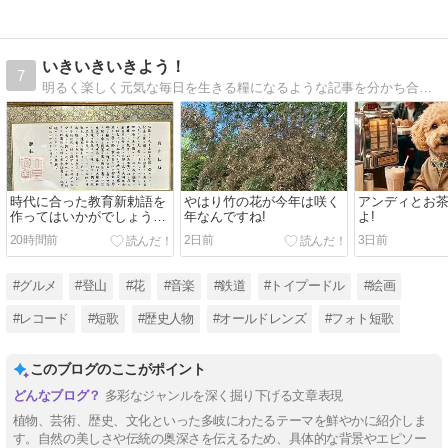
いきいきいきよう！
7
明るく楽しく元気な毎日を生きる糧になるような記事を分かち合っていきたいです。短歌とフォトエッセイ、人物研究、歴史探訪、グルメと多趣味です。愛犬もよろしく！！
時代に合った教育新勅語を
やはり竹の花が今年は咲く
アンディとお
作ってはいかがでしょう
年なんですね!
よ!
か。
20時間前
2日前
3日前
#グルメ
#登山
#花
#音楽
#鉄道
#トイプードル
#絵画
#レコード
#短歌
#歴史人物
#オールドレンズ
#フォト短歌
このブログのここがポイント
多彩なジャンルを深く掘り下げる文章表現
植物、芸術、歴史、文化といった多岐にわたるテーマを鮮やかに紹介しま
す。自然の美しさや伝統の奥深さを伝えるため、具体的な背景やエピソー