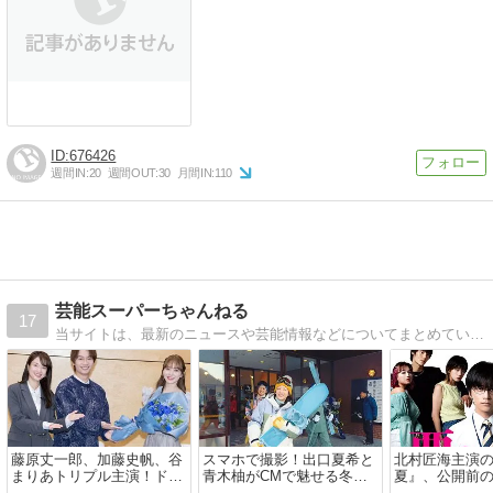
676426
週間IN:
20
週間OUT:
30
月間IN:
110
芸能スーパーちゃんねる
17
当サイトは、最新のニュースや芸能情報などについてまとめています
藤原丈一郎、加藤史帆、谷
スマホで撮影！出口夏希と
北村匠海主演
まりあトリプル主演！ドラ
青木柚がCMで魅せる冬の
夏』、公開前
マ『僕のあざとい元カノ』
楽しさとスノボの魅力
る特報映像