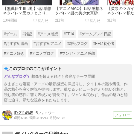
【無職転生Ⅲ 3期】6話感想
【アニメMAO】18話感想ネ
【黄泉のツガイ
ネタバレ？元カノとよりを
タバレ？謎の美少女真砂様
ネタバレ？私
戻さない妻帯者
の生死は？
騙された！
13時間前
2日前
3日前
#ゲーム
#雑記
#アニメ感想
#FF14
#ゲームプレイ日記
#おすすめ漫画
#おすすめアニメ
#雑記ブログ
#FF14初心者
#アニメ好き
#アニメブログ
#マンガ・アニメ感想
このブログのここがポイント
想像を超える鋭さと多彩なテーマ展開
さまざまな漫画・アニメの最新感想を深掘りし、タイトルの謎や裏側、作
品の核心を突く解説を提供します。単なるレビューを超えた鋭い分析と、
読む者の感性に響く表現力が特長です。ジャンル問わず、作品の魅力と秘
密に迫り、新たな視点をもたらします。
2114945
5
週間IN:
44
週間OUT:
214
月間IN:
176
ディレクターの目線blog