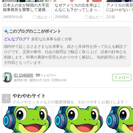
日本人の女が韓国の大手芸
なぜアメリカの出生率はこ
アメリカの長
能事務所を襲撃して逮捕さ
んなにも下がってしまった
には○○がない
れる！ 韓国の反応。
のか！？ 海外の反応。
白をしてしまう
1時間50分前
25時間前
2日前
応。
このブログのここがポイント
多彩な出来事を鋭く分析
国内外で起こるさまざまな出来事を、鋭さと具体性を持って伝える解説ブ
ログです。災害や事件、社会の疑問まで幅広く取り上げ、読者の好奇心を
刺激します。時事の裏側や背景もわかりやすく解説し、知的探究心を満た
す内容となっています。
1046800
99
週間IN:
80
週間OUT:
1325
月間IN:
430
やわやわサイト
4
グルメやエンタメなどの最新情報を、わかりやすくお届けします！