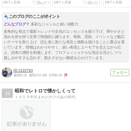
1年7ヶ月前
1年7ヶ月前
1年7ヶ月前
24日スタート
このブログのここがポイント
多彩なジャンルと鋭い洞察力
多角的な視点で最新トレンドや文化のエッセンスを掘り下げ、華やかさと
深みを併せ持つ文章で情熱的に綴ります。映画、芸術、イベントなど幅広
いテーマを取り上げ、読む者に新たな発見と感動を届けることに重点を置
いています。情報はわかりやすく、鋭い表現とユーモアを交えながら伝
え、読者の感性を刺激します。プロフェッショナルな視点を活かしつつ、
親しみやすさも忘れず、飽きさせない構成を心がけています。
2122743
週間IN:
20
週間OUT:
180
月間IN:
30
昭和でレトロで懐かしくって
18
１９５９年生まれのボクのあの時代