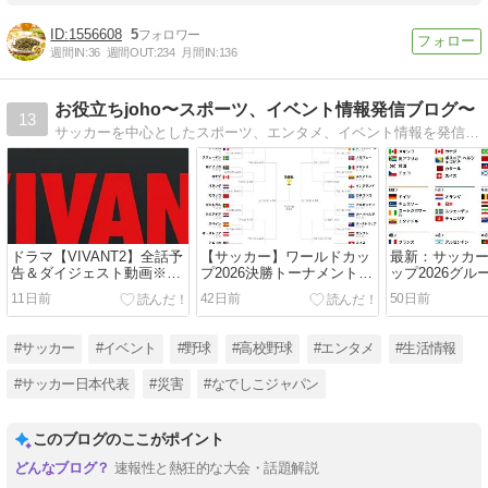
1556608
5
週間IN:
36
週間OUT:
234
月間IN:
136
お役立ちjoho〜スポーツ、イベント情報発信ブログ〜
13
サッカーを中心としたスポーツ、エンタメ、イベント情報を発信しております！
ドラマ【VIVANT2】全話予
【サッカー】ワールドカッ
最新：サッカ
告＆ダイジェスト動画※随
プ2026決勝トーナメント日
ップ2026グ
時更新中♪
程、中継&結果（ハイライ
果と順位表
11日前
42日前
50日前
ト動画有り）
#サッカー
#イベント
#野球
#高校野球
#エンタメ
#生活情報
#サッカー日本代表
#災害
#なでしこジャパン
このブログのここがポイント
速報性と熱狂的な大会・話題解説