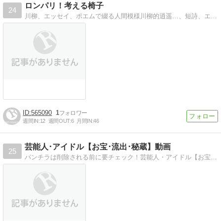
ロンパリ！考える椅子
24
川柳、エッセイ、ポエムで綴る人間模様川柳的逍遥…、短詩、エッセイ、ポエムで綴る人間模様
565090
1
週間IN:
12
週間OUT:
6
月間IN:
46
芸能人･アイドル【お宝･流出･秘蔵】動画
25
パンチラは削除される前に要チェック！芸能人・アイドル【お宝・流出】秘蔵動画、注目のyoutube動画、ニコニコ動画を