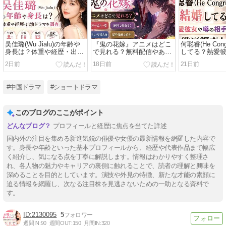
吴佳璐(Wu Jialu)の年齢や
『鬼の花嫁』アニメはどこ
何聪睿(He Con
身長は？体重や経歴・出演
で見れる？無料配信やあら
してる？熱愛
ドラマを調査！
すじ・原作漫画も紹介！
手を徹底調査
2日前
18日前
21日前
#中国ドラマ
#ショートドラマ
このブログのここがポイント
プロフィールと経歴に焦点を当てた詳述
国内外の注目を集める新進気鋭の俳優や女優の最新情報を網羅した内容で
す。身長や年齢といった基本プロフィールから、経歴や代表作品まで幅広
く紹介し、気になる点を丁寧に解説します。情報はわかりやすく整理さ
れ、各人物の魅力やキャリアの裏側に触れることで、読者の理解と興味を
深めることを目的としています。演技や外見の特徴、新たな才能の素顔に
迫る情報を網羅し、次なる注目株を見逃さないための一助となる資料で
す。
2130095
5
週間IN:
90
週間OUT:
150
月間IN:
320