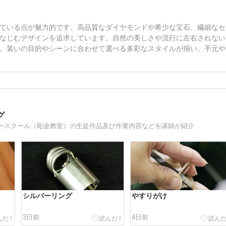
ている点が魅力的です。高品質なダイヤモンドや希少な宝石、繊細なセ
なじむデザインを追求しています。自然の美しさや流行に左右されない
。装いの目的やシーンに合わせて選べる多彩なスタイルが揃い、手元や
グ
ースクール（彫金教室）の生徒作品及び作業内容などを講師が紹介
シルバーリング
やすりがけ
3日前
4日前