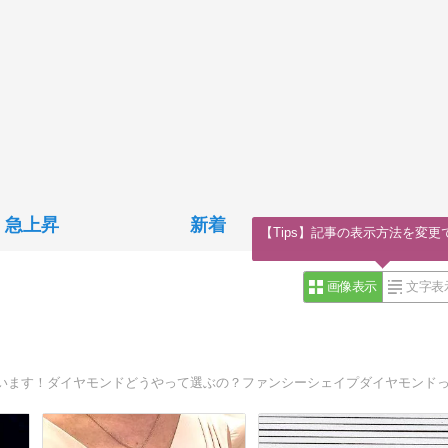
急上昇
新着
【Tips】記事の表示方法を変更
画像表示
文字表