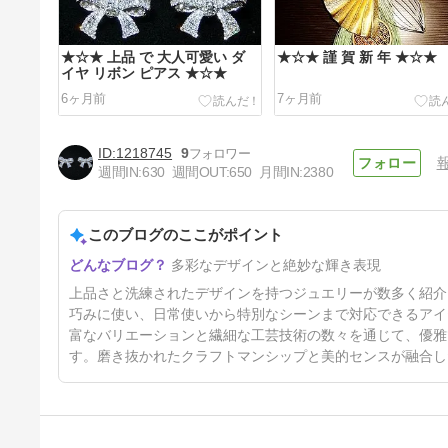
★☆★ 上品 で 大人可愛い ダ
★☆★ 謹 賀 新 年 ★☆★
イヤ リボン ピアス ★☆★
6ヶ月前
7ヶ月前
1218745
9
週間IN:
630
週間OUT:
650
月間IN:
2380
このブログのここがポイント
★★ 初めて の お味噌作り !!
多彩なデザインと絶妙な輝き表現
♪♪★★
1年6ヶ月前
上品さと洗練されたデザインを持つジュエリーが数多く紹介
巧みに使い、日常使いから特別なシーンまで対応できるアイ
富なバリエーションと繊細な工芸技術の数々を通じて、優雅
す。磨き抜かれたクラフトマンシップと美的センスが融合し