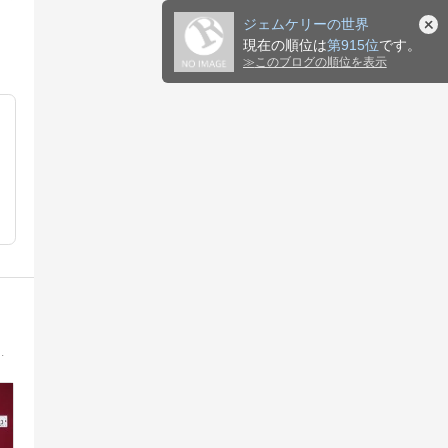
ジェムケリーの世界
現在の順位は
第915位
です。
≫
このブログの順位を表示
なたに。大阪 心斎橋 四ツ橋の小さな宝石店 ジーロンドのブログです。