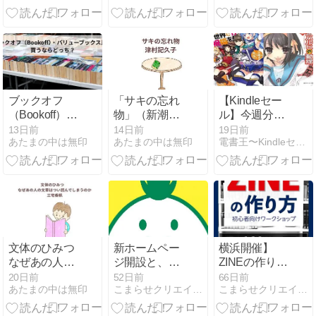
「SAO」「狼
めっちゃ好き
50％OFF「宇
と香辛料」等
です
宙兄弟」「と
1000冊(8/13ま
んがり帽子の
で)
アトリエ」参
戦!!(8/5まで)
ブックオフ
「サキの忘れ
【Kindleセー
（Bookoff）・
物」（新潮文
ル】今週分
バリューブッ
庫）津村記久
(7/21～)のフェ
13日前
14日前
19日前
あたまの中は無印
あたまの中は無印
電書王〜Kindleセール情報の集まる場所〜
クス比較 買う
子 感想・レビ
ア一覧!!無料～
ならどっち？
ュー
50％OFF「こ
のすば」「フ
ァミレス行
こ」参戦!!
(7/30まで)
文体のひみつ
新ホームペー
横浜開催】
なぜあの人の
ジ開設と、こ
ZINEの作り方
文章はつい読
れからの事業
｜初心者向け
20日前
52日前
66日前
あたまの中は無印
こまらせクリエイター | KOMARASE CREATOR
こまらせクリエイター | KOMARASE CREATOR
んでしまうの
展開について
ワークショッ
か感想・レビ
プ