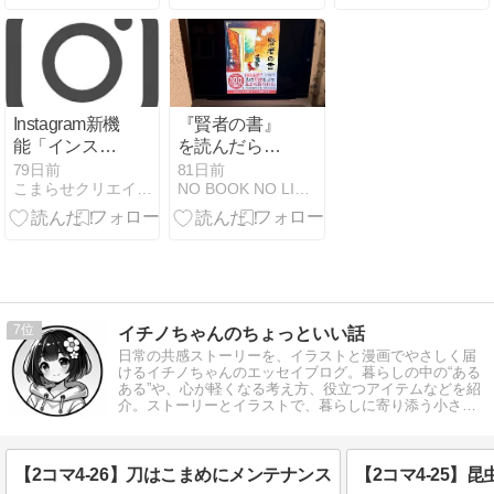
ュー
2026.6.20(土)
のお知らせ
Instagram新機
『賢者の書』
能「インスタ
を読んだら、
ント」が危
失敗への恐怖
79日前
81日前
こまらせクリエイター | KOMARASE CREATOR
NO BOOK NO LIFE｜書評ブログ
険！仕様変更
が減りました
の内容と今す
【Kindle
ぐオフにする
unlimited】
方法｜画像付
き
7
イチノちゃんのちょっといい話
日常の共感ストーリーを、イラストと漫画でやさしく届
けるイチノちゃんのエッセイブログ。暮らしの中の“ある
ある”や、心が軽くなる考え方、役立つアイテムなどを紹
介。ストーリーとイラストで、暮らしに寄り添う小さな
気づきをお届けします。
【2コマ4-26】刀はこまめにメンテナンス
【2コマ4-25】