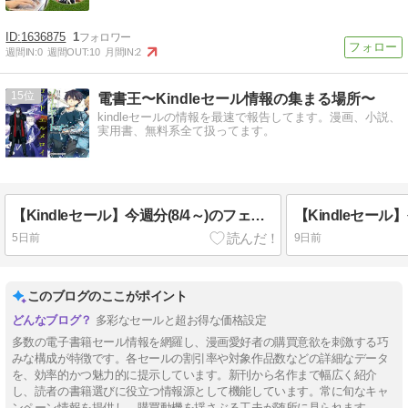
1636875
1
週間IN:
0
週間OUT:
10
月間IN:
2
15
電書王〜Kindleセール情報の集まる場所〜
kindleセールの情報を最速で報告してます。漫画、小説、
実用書、無料系全て扱ってます。
【Kindleセール】今週分(8/4～)のフェア一覧!!「SAO」「狼と香辛料」等1000冊(8/13まで)
5日前
9日前
このブログのここがポイント
多彩なセールと超お得な価格設定
多数の電子書籍セール情報を網羅し、漫画愛好者の購買意欲を刺激する巧
みな構成が特徴です。各セールの割引率や対象作品数などの詳細なデータ
を、効率的かつ魅力的に提示しています。新刊から名作まで幅広く紹介
し、読者の書籍選びに役立つ情報源として機能しています。常に旬なキャ
ンペーン情報を提供し、購買動機を揺さぶる工夫が随所に見られます。