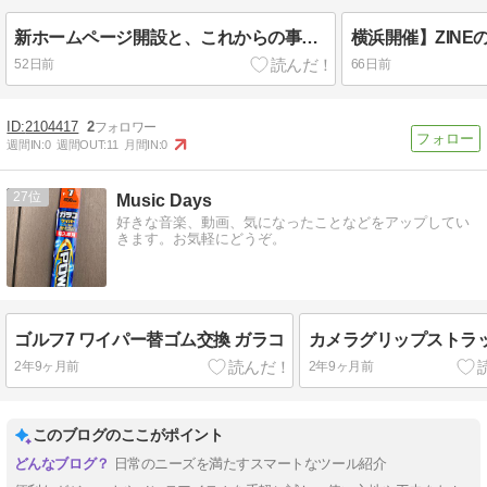
新ホームページ開設と、これからの事業展開について
52日前
66日前
2104417
2
週間IN:
0
週間OUT:
11
月間IN:
0
27
Music Days
好きな音楽、動画、気になったことなどをアップしてい
きます。お気軽にどうぞ。
ゴルフ7 ワイパー替ゴム交換 ガラコ
カメラグリップストラ
2年9ヶ月前
2年9ヶ月前
このブログのここがポイント
日常のニーズを満たすスマートなツール紹介