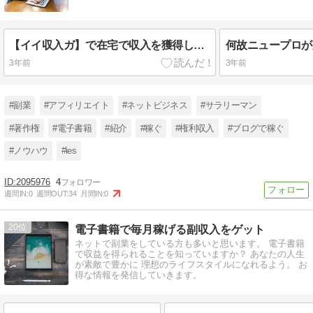
【イイ収入ガ】で在宅で収入を獲得しよう
何故ニュープロが
3年前
3年前
#副業
#アフィリエイト
#ネットビジネス
#サラリーマン
#著作権
#電子書籍
#紹介
#稼ぐ
#権利収入
#ブログで稼ぐ
#ノウハウ
#ies
2095976
4
週間IN:
0
週間OUT:
34
月間IN:
0
20
電子書籍で毎月稼げる副収入をゲット
ネットで副業をしている方も多いと思います。 電子書籍
で収益を得られることを知っていますか？ あなたの人生
が素敵で豊かに 理想のライフスタイルになれるよう。 お
得な情報を発信していきます。