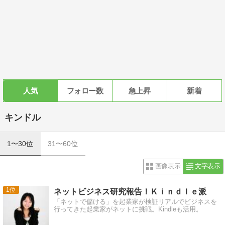
人気
フォロー数
急上昇
新着
キンドル
1〜30位
31〜60位
画像表示
文字表示
1
ネットビジネス研究報告！Ｋｉｎｄｌｅ派
「ネットで儲ける」を起業家が検証リアルでビジネスを
行ってきた起業家がネットに挑戦。Kindleも活用。