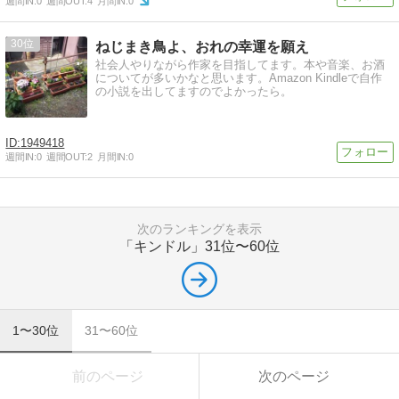
週間IN:
0
週間OUT:
4
月間IN:
0
30
ねじまき鳥よ、おれの幸運を願え
社会人やりながら作家を目指してます。本や音楽、お酒
についてが多いかなと思います。Amazon Kindleで自作
の小説を出してますのでよかったら。
1949418
週間IN:
0
週間OUT:
2
月間IN:
0
次のランキングを表示
「キンドル」
31位〜60位
1〜30位
31〜60位
前のページ
次のページ