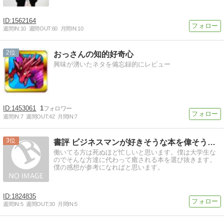
1562164
週間IN:
10
週間OUT:
60
月間IN:
10
2
おっさんの知的好奇心
興味が湧いたネタを備忘録的にレビュー
1453061
1
週間IN:
7
週間OUT:
42
月間IN:
7
3
書評 ビジネスマンが好きそうな本を偉そうに語る…
働いてる方は死ぬほど忙しいと思います。僕は大学生な
のでそんな方達に代わって癒される本を選び抜きます。
僕の感想が参考になればと思います。
1824835
週間IN:
5
週間OUT:
30
月間IN:
5