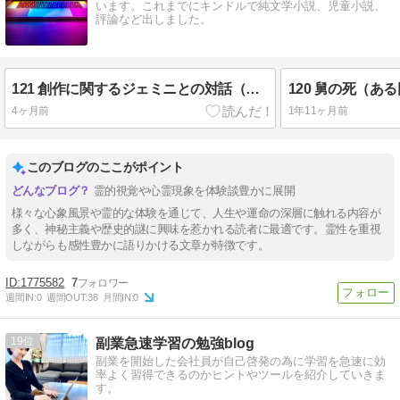
います。これまでにキンドルで純文学小説、児童小説、
評論など出しました。
121 創作に関するジェミニとの対話（まるで編集者です！）
4ヶ月前
1年11ヶ月前
このブログのここがポイント
霊的視覚や心霊現象を体験談豊かに展開
様々な心象風景や霊的な体験を通じて、人生や運命の深層に触れる内容が
多く、神秘主義や歴史的謎に興味を惹かれる読者に最適です。霊性を重視
しながらも感性豊かに語りかける文章が特徴です。
1775582
7
週間IN:
0
週間OUT:
38
月間IN:
0
19
副業急速学習の勉強blog
副業を開始した会社員が自己啓発の為に学習を急速に効
率よく習得できるのかヒントやツールを紹介していきま
す。