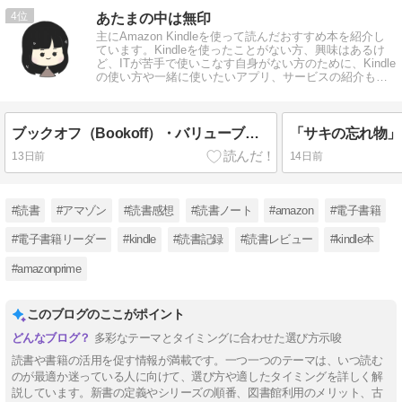
4
あたまの中は無印
主にAmazon Kindleを使って読んだおすすめ本を紹介し
ています。Kindleを使ったことがない方、興味はあるけ
ど、ITが苦手で使いこなす自身がない方のために、Kindle
の使い方や一緒に使いたいアプリ、サービスの紹介もし
ています。
ブックオフ（Bookoff）・バリューブックス比較 買うならどっち？
13日前
14日前
#読書
#アマゾン
#読書感想
#読書ノート
#amazon
#電子書籍
#電子書籍リーダー
#kindle
#読書記録
#読書レビュー
#kindle本
#amazonprime
このブログのここがポイント
多彩なテーマとタイミングに合わせた選び方示唆
読書や書籍の活用を促す情報が満載です。一つ一つのテーマは、いつ読む
のが最適か迷っている人に向けて、選び方や適したタイミングを詳しく解
説しています。新書の定義やシリーズの順番、図書館利用のメリット、古