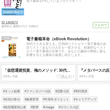
電子書籍をPRしているブログです！！
1493673
週間IN:
0
週間OUT:
12
月間IN:
4
13
電子書籍革命（eBook Revolution）
30代で人生を変える、圧倒的ベストセラー電子書籍の必
読リスト！あなたの人生を一変させる、刺激的なベスト
セラー電子書籍の宝庫です。あなたの趣味や興味に最も
影響を与える書籍を厳選し紹介します。
「仮想通貨投資、俺のメソッド: 30代・40代男性が利益を最大化するための具体的手法」が売れ筋ランキング1位に！
2年9ヶ月前
2年9ヶ月前
#ネット副業
#ファンタジー小説
#恋愛小説
#30代美容
#女性の幸せ
#健康管理
#中高年ダイエット
#キャリアアップ
#仮想通貨初心者
#禁煙
#chatgpt
#ロマンス小説