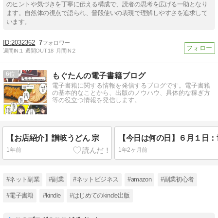
のヒントや気づきを丁寧に伝える構成で、読者の思考を広げる一助となり
ます。自然体の視点で語られ、普段使いの表現で理解しやすさを追求して
います。
2032362
7
週間IN:
1
週間OUT:
18
月間IN:
2
6
もぐたんの電子書籍ブログ
電子書籍に関する情報を発信するブログです。電子書籍
の基本的なことから、出版のノウハウ、具体的な稼ぎ方
等の役立つ情報を発信します。
【お店紹介】讃岐うどん 宗
1年前
1年2ヶ月前
#ネット副業
#副業
#ネットビジネス
#amazon
#副業初心者
#電子書籍
#kindle
#はじめてのkindle出版