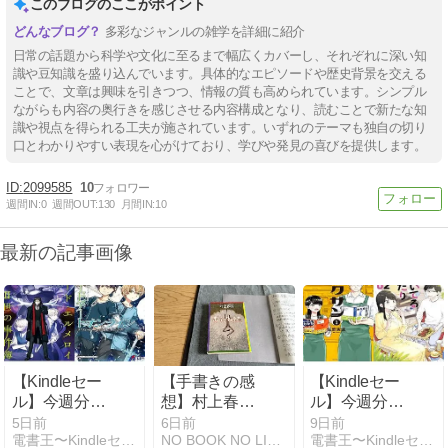
このブログのここがポイント
多彩なジャンルの雑学を詳細に紹介
日常の話題から科学や文化に至るまで幅広くカバーし、それぞれに深い知
識や豆知識を盛り込んでいます。具体的なエピソードや歴史背景を交える
ことで、文章は興味を引きつつ、情報の質も高められています。シンプル
ながらも内容の奥行きを感じさせる内容構成となり、読むことで新たな知
識や視点を得られる工夫が施されています。いずれのテーマも独自の切り
口とわかりやすい表現を心がけており、学びや発見の喜びを提供します。
2099585
10
週間IN:
0
週間OUT:
130
月間IN:
10
最新の記事画像
【Kindleセー
【手書きの感
【Kindleセー
ル】今週分
想】村上春樹
ル】今週分
(8/4～)のフェ
『東京奇譚
(7/31～)のフェ
5日前
6日前
9日前
電書王〜Kindleセール情報の集まる場所〜
NO BOOK NO LIFE｜書評ブログ
電書王〜Kindleセール情報の集まる場所〜
ア一覧!!
集』の世界観
ア一覧!!無料～