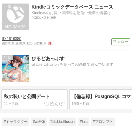
23
Kindleコミックデータベース ニュース
Kindle本のお買い得情報を配信中最新の情報は
http://kdle.net/
1616380
週間IN:
0
週間OUT:
20
月間IN:
0
24
びるどあっぷす
Stable Diffusion を使ってAI画像で遊んでいます
秋の装いと公園デート
11ヶ月前
1年5ヶ月前
#キャラクター
#ai画像
#stablediffusion
#lora
#プロンプト