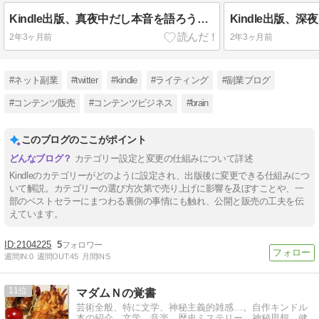
Kindle出版、真夜中だし本音を語ろう② 〜カテゴリー○冠の真実と闇〜
2年3ヶ月前
2年3ヶ月前
#ネット副業
#twitter
#kindle
#ライティング
#副業ブログ
#コンテンツ販売
#コンテンツビジネス
#brain
このブログのここがポイント
カテゴリー設定と変更の仕組みについて詳述
Kindleのカテゴリーがどのように設定され、出版後に変更できる仕組みにつ
いて解説。カテゴリーの選び方次第で売り上げに影響を及ぼすことや、一
部のベストセラーにまつわる裏側の事情にも触れ、公開と販売の工夫を伝
えています。
2104225
5
週間IN:
0
週間OUT:
45
月間IN:
5
11
マダムＮの覚書
芸術全般、特に文学、神秘主義的雑感…。自作キンドル
本の紹介、文学、音楽、歴史ミステリー、神秘思想、健