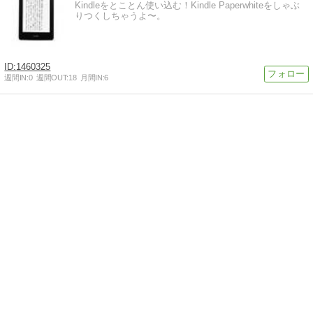
Kindleをとことん使い込む！Kindle Paperwhiteをしゃぶ
りつくしちゃうよ〜。
1460325
週間IN:
0
週間OUT:
18
月間IN:
6