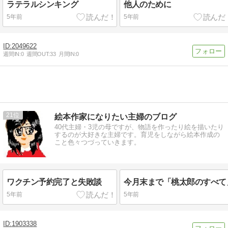
ラテラルシンキング
他人のために
5年前
5年前
2049622
週間IN:
0
週間OUT:
33
月間IN:
0
21
絵本作家になりたい主婦のブログ
40代主婦・3児の母ですが、物語を作ったり絵を描いたり
するのが大好きな主婦です。育児をしながら絵本作成の
こと色々つづっていきます。
ワクチン予約完了と失敗談
5年前
5年前
1903338