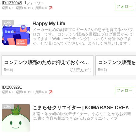
1370948
1
週間IN:
0
週間OUT:
17
月間IN:
0
25
Happy My Life
メーカー勤めの副業ブロガー＆2人の息子を育てるパパブ
ロガーです。 コンテンツ販売を目標にブログ運営がんば
ってます！Webマーケティングについての発信中心です
が、ぜひ見に来てくださいね。よろしくお願いします！
コンテンツ販売のために抑えておくべき【ネット集客の全体像】
5年前
5年前
2069291
週間IN:
0
週間OUT:
16
月間IN:
0
26
こまらせクリエイター | KOMARASE CREATOR
湘南・茅ヶ崎の販促デザイナー。小さなことからお気軽
に/書く内容も相談できる/伝わるクリエイティブ