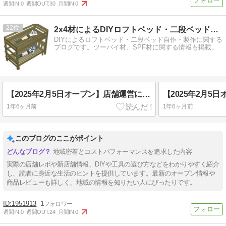
週間IN:
0
週間OUT:
30
月間IN:
0
22
2x4材によるDIYロフトベッド・二段ベッド自作手順書
DIYによるロフトベッド・二段ベッド自作・製作に関する
ブログです。ツーバイ材、SPF材に関する情報も掲載。
【2025年2月5日オープン】店舗運営にもの申す！コーナン＆スーパーバリュー/ロピア練馬大泉店の残念ポイント４選！
1年6ヶ月前
1年6ヶ月前
このブログのここがポイント
地域密着とコストパフォーマンスを追求した内容
実際の店舗レポや新店舗情報、DIYや工具の選び方などをわかりやすく紹介
し、読者に身近な生活のヒントを提供しています。最新のオープン情報や
商品レビューも詳しく、地域の情報を知りたい人にぴったりです。
1951913
1
週間IN:
0
週間OUT:
24
月間IN:
0