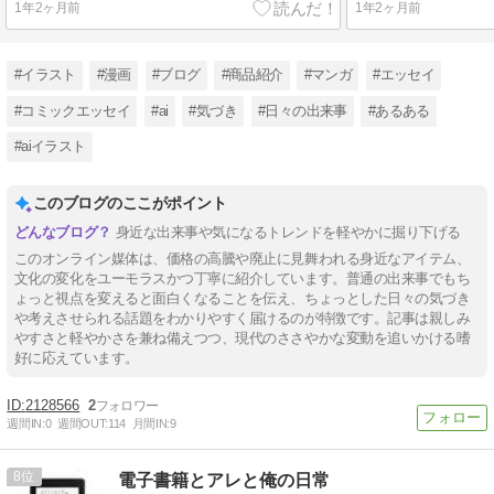
1年2ヶ月前
1年2ヶ月前
#イラスト
#漫画
#ブログ
#商品紹介
#マンガ
#エッセイ
#コミックエッセイ
#ai
#気づき
#日々の出来事
#あるある
#aiイラスト
このブログのここがポイント
身近な出来事や気になるトレンドを軽やかに掘り下げる
このオンライン媒体は、価格の高騰や廃止に見舞われる身近なアイテム、
文化の変化をユーモラスかつ丁寧に紹介しています。普通の出来事でもち
ょっと視点を変えると面白くなることを伝え、ちょっとした日々の気づき
や考えさせられる話題をわかりやすく届けるのが特徴です。記事は親しみ
やすさと軽やかさを兼ね備えつつ、現代のささやかな変動を追いかける嗜
好に応えています。
2128566
2
週間IN:
0
週間OUT:
114
月間IN:
9
8
電子書籍とアレと俺の日常