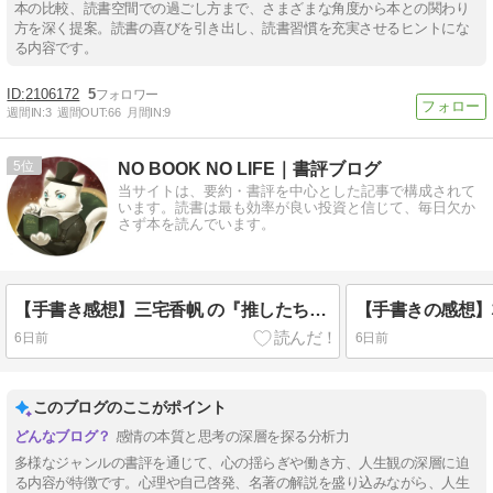
本の比較、読書空間での過ごし方まで、さまざまな角度から本との関わり
方を深く提案。読書の喜びを引き出し、読書習慣を充実させるヒントにな
る内容です。
2106172
5
週間IN:
3
週間OUT:
66
月間IN:
9
5
NO BOOK NO LIFE｜書評ブログ
当サイトは、要約・書評を中心とした記事で構成されて
います。読書は最も効率が良い投資と信じて、毎日欠か
さず本を読んでいます。
【手書き感想】三宅香帆 の『推したちとどう生きるか』は結構難しい・・・
6日前
6日前
このブログのここがポイント
感情の本質と思考の深層を探る分析力
多様なジャンルの書評を通じて、心の揺らぎや働き方、人生観の深層に迫
る内容が特徴です。心理や自己啓発、名著の解説を盛り込みながら、人生