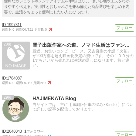
便利なガジェットやメンテアイテムを手軽に試し、使い心地や工夫をわか
りやすく伝える。実用性とおしゃれさを兼ね備えた商品選びを楽しめる内
容で、生活をちょっと便利にしたい人にぴったり。
1997311
週間IN:
0
週間OUT:
11
月間IN:
0
28
電子出版作家への道。ノマド生活はファンブログで下書きから・…
最近、お笑いコンビ ピース、又吉直樹の小説「火花」
が200万部を超え映画化決定の勢いです。その１００分の
1でもいいから売れれば生活の足しになります。昔と違
い、…
1784087
週間IN:
0
週間OUT:
9
月間IN:
0
29
HAJIMEKATA Blog
当サイトでは、主に【 転職×仕事の悩み×Kindle 】につい
て詳しい記事を配信しております。
2048043
1