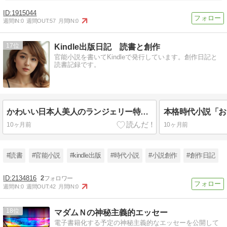
1915044
週間IN:
0
週間OUT:
57
月間IN:
0
17
Kindle出版日記 読書と創作
官能小説を書いてKindleで発行しています。創作日記と
読書記録です。
かわいい日本人美人のランジェリー特集♡ 2025年最新トレンドをチェック！
10ヶ月前
10ヶ月前
#読書
#官能小説
#kindle出版
#時代小説
#小説創作
#創作日記
2134816
2
週間IN:
0
週間OUT:
42
月間IN:
0
18
マダムＮの神秘主義的エッセー
電子書籍化する予定の神秘主義的なエッセーを公開して