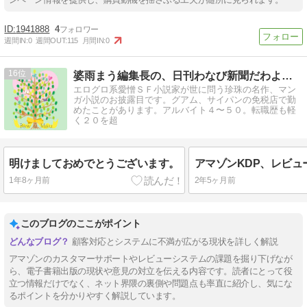
1941888
4
週間IN:
0
週間OUT:
115
月間IN:
0
16
婆雨まう編集長の、日刊わなび新聞だわよ〜ん。
エログロ系愛憎ＳＦ小説家が世に問う珍珠の名作、マン
ガ小説のお披露目です。グアム、サイパンの免税店で勤
めたことがあります。アルバイト４〜５０。転職歴も軽
く２０を超
明けましておめでとうございます。
1年8ヶ月前
2年5ヶ月前
このブログのここがポイント
顧客対応とシステムに不満が広がる現状を詳しく解説
アマゾンのカスタマーサポートやレビューシステムの課題を掘り下げなが
ら、電子書籍出版の現状や意見の対立を伝える内容です。読者にとって役
立つ情報だけでなく、ネット界隈の裏側や問題点も率直に紹介し、気にな
るポイントを分かりやすく解説しています。