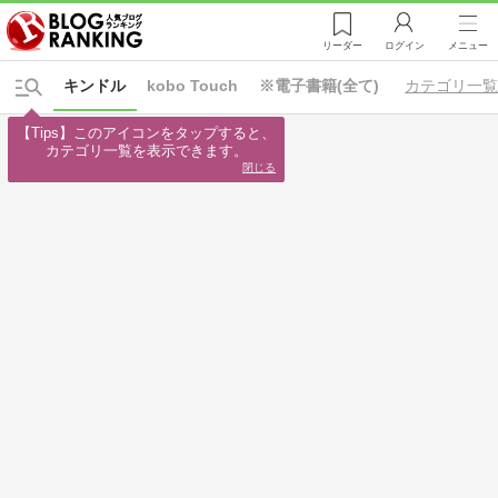
リーダー
ログイン
メニュー
キンドル
kobo Touch
※電子書籍(全て)
カテゴリ一
【Tips】このアイコンをタップすると、

カテゴリ一覧を表示できます。
閉じる