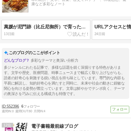
康など多彩なノート
萬媛が尼門跡（比丘尼御所）で育った可能性。複数のAI たちとコントロールの問題。
13日前
24日前
このブログのここがポイント
多彩なテーマと奥深い分析力
多ジャンルにわたる記事で、多様な話題を鋭く深掘りする特色がありま
す。文学や歴史、医療問題、時事ニュースまで幅広く取り上げながらも、
読者の好奇心を刺激する鋭い視点を持ち味としています。専門的な内容も
平易に解説し、知的好奇心を満たすと同時に、未来や社会の動きに鋭敏な
関心を向ける姿勢が際立っています。文章は鮮やかでテンポ良く、テーマ
の奥深さを巧みに伝える構成力も特徴です。
552396
6
週間IN:
0
週間OUT:
80
月間IN:
4
12
電子書籍最前線ブログ