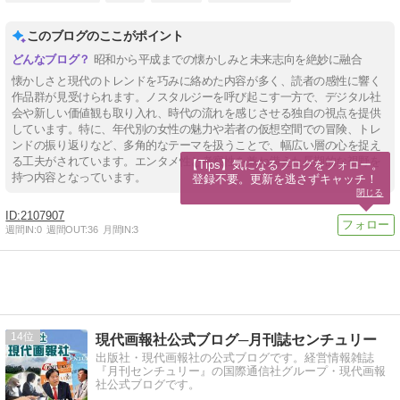
このブログのここがポイント
昭和から平成までの懐かしみと未来志向を絶妙に融合
懐かしさと現代のトレンドを巧みに絡めた内容が多く、読者の感性に響く
作品群が見受けられます。ノスタルジーを呼び起こす一方で、デジタル社
会や新しい価値観も取り入れ、時代の流れを感じさせる独自の視点を提供
しています。特に、年代別の女性の魅力や若者の仮想空間での冒険、トレ
ンドの振り返りなど、多角的なテーマを扱うことで、幅広い層の心を捉え
る工夫がされています。エンタメ性と考察性を兼ね備えた長期的な視野を
【Tips】気になるブログをフォロー。

持つ内容となっています。
登録不要。更新を逃さずキャッチ！
閉じる
2107907
週間IN:
0
週間OUT:
36
月間IN:
3
14
現代画報社公式ブログ─月刊誌センチュリー
出版社・現代画報社の公式ブログです。経営情報雑誌
『月刊センチュリー』の国際通信社グループ・現代画報
社公式ブログです。