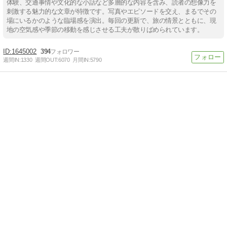
体験、交通事情や文化的な小話など多層的な内容を含み、読者の想像力を
刺激する魅力的な文章が特徴です。写真やエピソードを交え、まるでその
場にいるかのような臨場感を演出。毎回の更新で、旅の情景とともに、現
地の空気感や季節の移動を感じさせる工夫が散りばめられています。
1645002
394
週間IN:
1330
週間OUT:
6070
月間IN:
5790