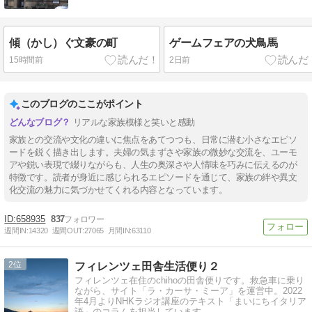
傾（かし）ぐ文豪の町
ゲームフェアの犬鳥馬
15時間前
2日前
このブログのここがポイント
リアルな家族模様と笑いと感動
家族との交流や文化の違いに焦点をあてつつも、日常に潜む小さなエピソ
ードを鋭く描き出します。夫婦の気まずさや家族の微妙な交流を、ユーモ
アや鋭い表現で綴りながらも、人生の奥深さや人情味を巧みに伝えるのが
特徴です。読者が身近に感じられるエピソードを通じて、家族の絆や異文
化交流の魅力に気づかせてくれる内容となっています。
658935
837
週間IN:
14320
週間OUT:
27065
月間IN:
63110
2
フィレンツェ田舎生活便り２
フィレンツェ在住のchihoの田舎便りです。救急車に乗り
ながら、サイト「ラ・カーサ・ミーア」を運営中。2022
年4月よりNHKラジオ講座のテキスト「まいにちイタリア
語」のコラムを担当しています