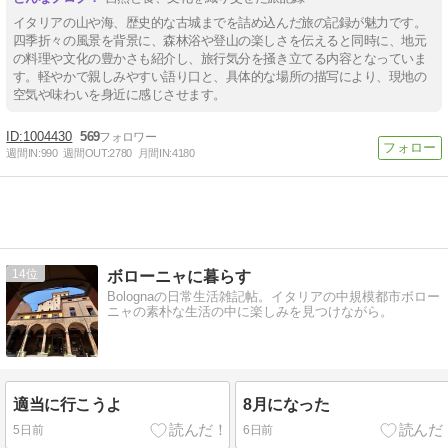
イタリアの山や海、歴史的な古城までを詰め込んだ旅の記録が魅力です。
四季折々の風景を背景に、森林浴や登山の楽しさを伝えると同時に、地元
の料理や文化の豊かさも紹介し、旅行気分を掻き立てる内容となっていま
す。軽やかで親しみやすい語り口と、具体的な場所の描写により、現地の
空気や味わいを身近に感じさせます。
1004430
569
週間IN:
990
週間OUT:
2780
月間IN:
4180
14
ボローニャに暮らす
Bolognaの日常生活雑記帖。イタリアの中規模都市ボロー
ニャの素朴な生活の中に楽しみを見つけながら。
適当に行こうよ
8月になった
5日前
6日前