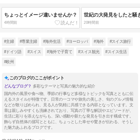
ちょっとイメージ違いませんか？
世紀の大発見をしたと騒
4時間前
20時間前
#主婦
#専業主婦
#海外生活
#ヨーロッパ
#海外
#スイス旅行
#ドイツ語
#スイス
#海外で子育て
#スイス観光
#スイス生活
#欧州
このブログのここがポイント
多彩なテーマと写真の魅力的な紹介
国内外の風景や食べ物、季節の行事など多様なトピックを写真とともに伝
えるスタイルが特徴です。日常の一コマや旅先の美しさ、旬のグルメ情報
などが散りばめられ、見る人が気軽に共感できる内容となっています。文
章は親しみやすくも洗練されており、写真の丁寧な解説やエピソードが、
生活に彩りを添えながらも、深い感動や新たな発見を引き出す構成です。
飾らず自然体の描写とともに、ちょっとした幸せや驚きが伝わる、そうし
た魅力あふれるブログです。