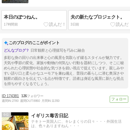
本日のぽつねん。
夫の新たなプロジェクト。
17時間前
3日前
このブログのここがポイント
日常観察と心理描写を巧みに融合
多彩な身の回りの出来事と心の風景を気取らず綴るスタイルが魅力です。
天気や季節の変化、家族や動物の何気ない行動を題材にしつつ、そこに秘
められた心理状態や社会的な気づきを鋭い視点で捉えています。親しみや
すい語り口と柔らかなユーモアを兼ね備え、普段の暮らしに潜む奥深さや
観察の面白さを伝えている点が特徴です。読者は身近な風景に新たな視点
を持ちやすくなるでしょう。
174381
126
週間IN:
2780
週間OUT:
8860
月間IN:
11350
6
イギリス毒舌日記
テキトー英国人に、キレまくりの日々・・・外国生活
は、色々ありますねん・・・