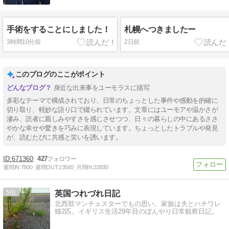
手術をすることにしました！
札幌へつきましたー
3時間10分前
2日前
このブログのここがポイント
身近な出来事をユーモラスに描写
多彩なテーマで構成されており、日常のちょっとした事件や感動を的確に
切り取り、軽妙な語り口で綴られています。文章にはユーモアや温かさが
滲み、読者に親しみやすさを感じさせつつ、日々の暮らしの中にあるささ
やかな幸せや驚きを巧みに表現しています。ちょっとしたトラブルや発見
が、読むたびに共感と笑いを誘います。
671360
427
週間IN:
7800
週間OUT:
23580
月間IN:
33830
5
英国つれづれ日記
北西部マンチェスターでもの思い。家族は夫とハチワレ
猫2匹。イギリス生活29年目のぼんやり日常観察日記。