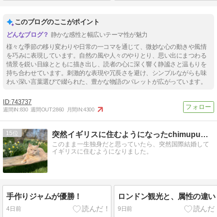
このブログのここがポイント
静かな感性と幅広いテーマ性が魅力
様々な季節の移り変わりや日常の一コマを通じて、微妙な心の動きや風情
を巧みに表現しています。自然の風や人々のやりとり、思い出にまつわる
情景を鋭い目線とともに描き出し、読者の心に深く響く静謐さと温もりを
持ち合わせています。刺激的な表現や冗長さを避け、シンプルながらも味
わい深い言葉選びで綴られた、豊かな物語のパレットが広がっています。
743737
週間IN:
830
週間OUT:
2860
月間IN:
4300
15
突然イギリスに住むようになったchimupuのブログ
このまま一生独身だと思っていたら、突然国際結婚して
イギリスに住むようになりました。
手作りジャムが優勝！
ロンドン観光と、属性の違い
4日前
9日前