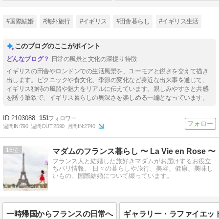
#国際結婚
#海外旅行
#イギリス
#田舎暮らし
#イギリス生活
このブログのここがポイント
日常の風景と文化の深掘り特徴
イギリスの田舎やロンドンでの生活風景を、ユーモアと鋭さを交えて描き
出します。ピクニックや食文化、季節の変化など身近な出来事を通じて、
イギリス独特の風習や魅力をリアルに伝えています。親しみやすさと共感
を誘う筆致で、イギリス暮らしの奥深さを楽しめる一編となっています。
2103088
151
週間IN:
790
週間OUT:
2590
月間IN:
2740
16
マダムのフランス暮らし 〜 La Vie en Rose 〜
フランス人と結婚した旅好きマダムがお届けするお役立
ちパリ情報。 日々の暮らしや旅行、美容、健康、美味し
いもの、国際結婚について綴っています。
一時帰国からフランスの日常へ