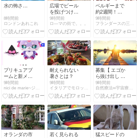
水の怖さ…
広場でビール
ベルギーまで
を投げつけて
約2週間！そ
きた男
ろそろ爆発し
8時間前
9時間前
9時間前
ロンドンあれこれ
ロ―マの街で。。。
フランダースの三姉妹〜さとえみ日記〜
そうなオカン
の話
プリキュアブ
耐えられない
募集【 エゴか
ームと新メン
暑さとは？
ら抜け出し ハ
バー
イヤーセルフ
9時間前
9時間前
9時間前
nici de marie~ジュネーブ２人暮らし主婦生活~
イタリアでモロッコごはん
自然療法∞宇宙療法 Megumi Piel ドイツ
とつながる 】
9/20(日)開催
オランダの市
若く見られる
猛スピードの