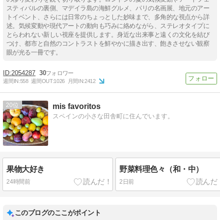
スティバルの裏側、マデイラ島の海鮮グルメ、パリの名画展、地元のアー
トイベント、さらには日常のちょっとした妙味まで、多角的な視点から詳
述。気候変動や現代アートの動向も巧みに絡めながら、ステレオタイプに
とらわれない新しい視座を提供します。身近な出来事と遠くの文化を結び
つけ、都市と自然のコントラストを鮮やかに描き出す、飽きさせない観察
眼が光る一冊です。
2054287
30
週間IN:
558
週間OUT:
1026
月間IN:
2412
20
mis favoritos
スペインの小さな田舎町に住んでいます。
果物大好き
野菜料理色々（和・中）
24時間前
2日前
このブログのここがポイント