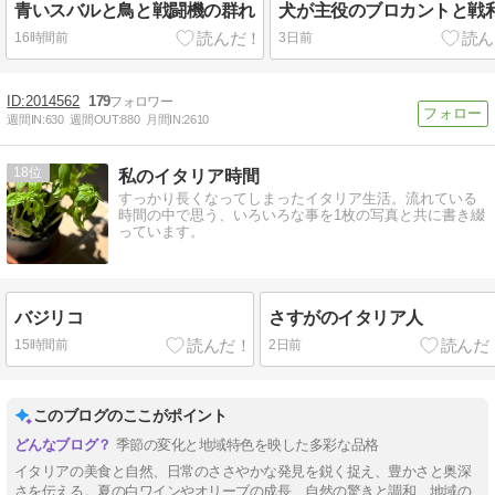
青いスバルと鳥と戦闘機の群れ
犬が主役のブロカントと戦
16時間前
3日前
2014562
179
週間IN:
630
週間OUT:
880
月間IN:
2610
18
私のイタリア時間
すっかり長くなってしまったイタリア生活。流れている
時間の中で思う、いろいろな事を1枚の写真と共に書き綴
っています。
バジリコ
さすがのイタリア人
15時間前
2日前
このブログのここがポイント
季節の変化と地域特色を映した多彩な品格
イタリアの美食と自然、日常のささやかな発見を鋭く捉え、豊かさと奥深
さを伝える。夏の白ワインやオリーブの成長、自然の驚きと調和、地域の