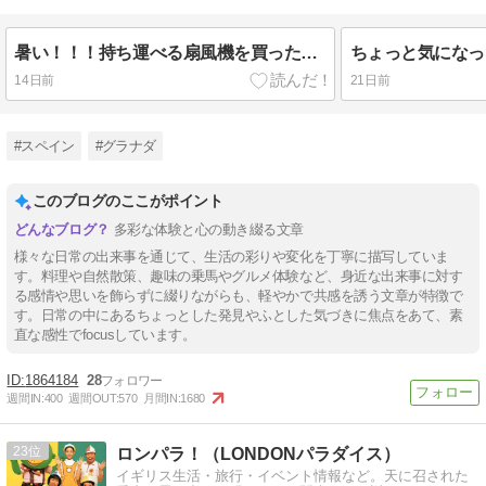
暑い！！！持ち運べる扇風機を買ったけど・・・
ちょっと気になっ
14日前
21日前
#スペイン
#グラナダ
このブログのここがポイント
多彩な体験と心の動き綴る文章
様々な日常の出来事を通じて、生活の彩りや変化を丁寧に描写していま
す。料理や自然散策、趣味の乗馬やグルメ体験など、身近な出来事に対す
る感情や思いを飾らずに綴りながらも、軽やかで共感を誘う文章が特徴で
す。日常の中にあるちょっとした発見やふとした気づきに焦点をあて、素
直な感性でfocusしています。
1864184
28
週間IN:
400
週間OUT:
570
月間IN:
1680
23
ロンパラ！（LONDONパラダイス）
イギリス生活・旅行・イベント情報など。天に召された