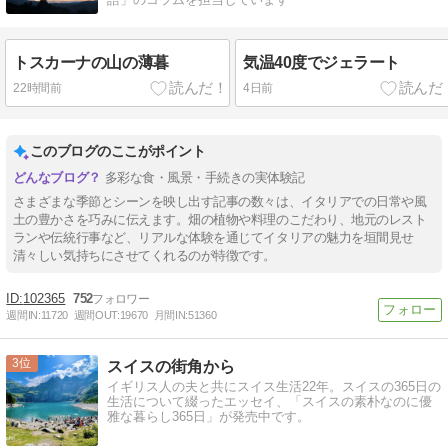
トスカーナの山の薄暮
気温40度でジェラート
22時間前
4日前
このブログのここがポイント
多彩な食・風景・手続きの実体験記
さまざまな季節とシーンを映し出す記事の数々は、イタリアでの日常や風
土の豊かさを巧みに伝えます。畑の植物や料理のこだわり、地元のレスト
ランや伝統行事など、リアルな体験を通じてイタリアの魅力を垣間見せ
清々しい気持ちにさせてくれるのが特徴です。
102365
752
週間IN:
11720
週間OUT:
19670
月間IN:
51360
3
スイスの街角から
イギリス人の夫と共にスイス生活22年。スイスの365日の
生活について綴ったエッセイ、「スイスの素朴なのに優
雅な暮らし365日」が発売中です。