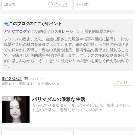
18日前
4ヶ月前
このブログのここがポイント
芸術的なインスタレーションと歴史的風景の融合
フランスの歴史、文化、自然に根ざした風景や催事を繊細に描写し、街の
風景や芸術の魅力を優雅に伝えています。都会の喧騒から自然の静謐さま
でを鮮やかに表現し、現地の風情や建築、芸術作品の奥行きに触れること
で、洗練された美的感覚を呼び覚まします。フランスの多彩な側面を視覚
的に楽しみながら、そこに息づく歴史や人々の想いを優しく伝える内容で
す。
1874542
39
週間IN:
710
週間OUT:
1220
月間IN:
3310
17
パリマダムの優雅な生活
な〜んてベタなタイトルは今や都市伝説。現実は信じら
れない日常の、過酷なサバイバルの日々