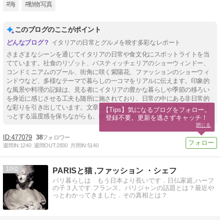
#海
#動物写真
このブログのここがポイント
イタリアの日常とグルメを映す多彩なレポート
さまざまなシーンを通じてイタリアの日常や食文化にスポットライトを当
てています。社食のリゾット、パスティッチェリアのショーウィンドー、
コンドミニアムのプール、街角に咲く紫陽花、ファッションのショーウィ
ンドウなど、多様なテーマで暮らしの一コマをリアルに伝えます。印象的
な風景や料理の記録は、見る者にイタリアの豊かな暮らしや季節の移ろい
を身近に感じさせる工夫も随所に施されており、日常の中にある非日常的
な彩りを引き出しています。文章は軽やかで親しみやすく、読んでいてほ
【Tips】気になるブログをフォロー。

っとする温度感を保ちながらも、鋭い視点を忘れずに描き出します。
登録不要。更新を逃さずキャッチ！
閉じる
477079
38
週間IN:
1240
週間OUT:
2830
月間IN:
5140
10
PARISと猫 ,ファッション ・シェフ
パリ暮らしは もう日本より長いです．日仏家庭,ハーフ
の子３人です.フランス、パリジャンの話題とは？最近や
っとわかってきました．その真相とは？