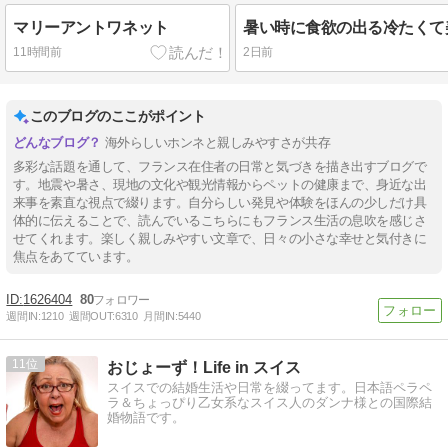
マリーアントワネット
11時間前
2日前
このブログのここがポイント
海外らしいホンネと親しみやすさが共存
多彩な話題を通して、フランス在住者の日常と気づきを描き出すブログで
す。地震や暑さ、現地の文化や観光情報からペットの健康まで、身近な出
来事を素直な視点で綴ります。自分らしい発見や体験をほんの少しだけ具
体的に伝えることで、読んでいるこちらにもフランス生活の息吹を感じさ
せてくれます。楽しく親しみやすい文章で、日々の小さな幸せと気付きに
焦点をあてています。
1626404
80
週間IN:
1210
週間OUT:
6310
月間IN:
5440
11
おじょーず！Life in スイス
スイスでの結婚生活や日常を綴ってます。日本語ペラペ
ラ＆ちょっぴり乙女系なスイス人のダンナ様との国際結
婚物語です。