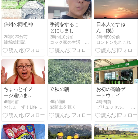
信州の同祖神
手術をするこ
日本人ですね
とにしまし
ん…(笑)
た！
2時間20分前
3時間10分前
3時間50分前
徒然絵日記
コック家の生活 in フィレンツェ
ロンドンあれこれ
ちょっとイメ
立秋の朝
お初の高輪ゲ
ージ違いませ
ートウェイ
んか？
4時間前
4時間前
4時間前
愛蘭土を聴く
おじょーず！Life in スイス
ブリュッセル。ー超私的なブリュッセル・ベルギー案内ー