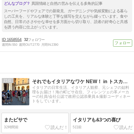
異国情緒と自然の営みを伝える多角的記事
スーパーフードやフェアでの新発見、ガーデニングや気候変動による暮ら
しの工夫を、リアルな体験と丁寧な描写を交えながら綴っています。食や
自然、日常のささやかな幸せを多方面から切り取り、読者の好奇心と共感
を誘う内容に仕上がっています。
1658554
32
週間IN:
550
週間OUT:
2770
月間IN:
2390
21
それでもイタリアなワケ NEW！ in トスカーナ
イタリアの日常生活、イタリア人観察、元シェフの姑料
理をお届け！海の町ピサ在住、フィレンツェの革メーカ
ーの社員/会社公認で政府公認添乗員＆撮影コーディネー
トをしています。
またピサで
イタリアも&3つの喜び
32時間前
5日前