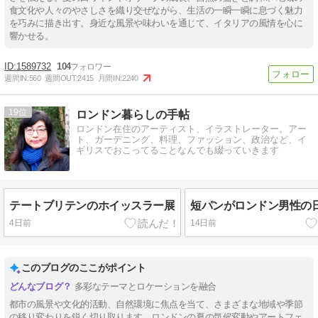
食文化や人々のやさしさを織り交ぜながら、生活の一瞬一瞬に息づく魅力
を巧みに描き出す。身近な風景や味わいを通じて、イタリアの風情を心に
響かせる。
1589732
104
週間IN:
560
週間OUT:
2415
月間IN:
2240
19
ロンドン暮らしの手帖
ロンドン在住のアーティスト、イラストレーター。アー
ト、ガーデニング、料理、ファッション、政治など、イ
ギリスでおこってることなんでも綴っていきます
テートブリテンのホイッスラー展
短パンがロンドン男性の
4日前
14日前
このブログのここがポイント
多彩なテーマとロケーションを融合
都市の風景や文化的活動、自然環境に焦点を当て、さまざまな地域や季節
の移り変わりを鋭く切り取ります。ロンドンの夏の気候変動やアートフェ