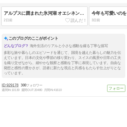
アルプスに囲まれた氷河湖 オエシネン湖（エッシネン湖）🇨🇭
今年も可愛いのを
2日前
3日前
このブログのここがポイント
海外生活のリアルと小さな感動を綴る丁寧な描写
多彩な旅や暮らしのエピソードを通じて、国境を越えた暮らしの魅力を伝
えています。日本の文化や季節の移り変わり、スイスの風景や日常の工夫
を織り交ぜながら、細やかな観察と感動を丁寧に表現しています。自由な
発想と感性の豊かさが、読者に新たな視点と共感をもたらす仕上がりとな
っています。
929178
300
週間IN:
10130
週間OUT:
20480
月間IN:
41610