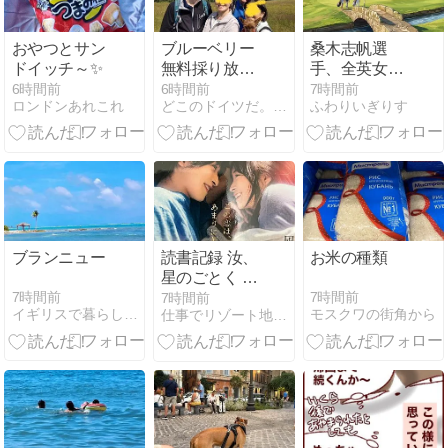
おやつとサン
ブルーベリー
桑木志帆選
ドイッチ～✨
無料採り放題
手、全英女子
だったのに
オープン優
6時間前
6時間前
7時間前
ロンドンあれこれ
どこのドイツだ。ヨーチワだった！
ふわりいぎりす
勝！イギリス
の夢のゴルフ
場と、ロンド
ンから日帰り
できる名門コ
ース
ブランニュー
読書記録 汝、
お米の種類
星のごとく 凪
良ゆう
7時間前
7時間前
7時間前
イギリスで暮らして・・・(アンビリーバボーテンコ盛り!)
モスクワの街角から
仕事でリゾート地に来ちゃいました