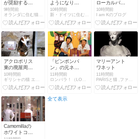
が奨励する
ようになりた
ローカルバス
「街の緑化推
いから、ドイ
の殺意
9時間前
10時間前
10時間前
オランダに住む猫シャルルの日記
新・ドイツに住むうさぎより
I am Kのブログ
進」☆花壇作
ツ語をしゃべ
ってみた
ろう!?
アクロポリス
「ピンポンパ
マリーアント
東の廃屋周辺
ン」の元ネタ
ワネット
の猫さんたち
歌劇「トゥー
10時間前
11時間前
11時間前
ギリシャの猫 エリノガテス
ロンパラ！（LONDONパラダイス）
PARISと猫 ,ファッション ・シェフ
ランドット」♪
全て表示
Camomillaの
ホワイトコー
ディネート