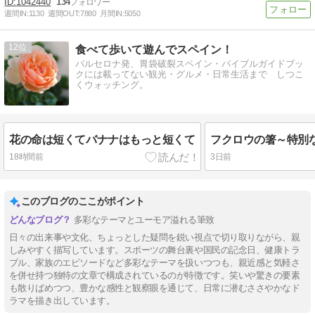
1042440
134
週間IN:
1130
週間OUT:
7880
月間IN:
5050
12
食べて歩いて遊んでスペイン！
バルセロナ発、胃袋破裂スペイン・バイブルガイドブッ
クには載ってない観光・グルメ・日常生活まで しつこ
くウォッチング。
花の命は短くてバナナはもっと短くて
フクロウの箸～特別
18時間前
3日前
このブログのここがポイント
多彩なテーマとユーモア溢れる筆致
日々の出来事や文化、ちょっとした疑問を鋭い視点で切り取りながら、親
しみやすく描写しています。スポーツの舞台裏や国民の記念日、健康トラ
ブル、家族のエピソードなど多彩なテーマを扱いつつも、親近感と気軽さ
を併せ持つ独特の文章で構成されているのが特徴です。笑いや驚きの要素
も散りばめつつ、豊かな感性と観察眼を通じて、日常に潜むささやかなド
ラマを描き出しています。