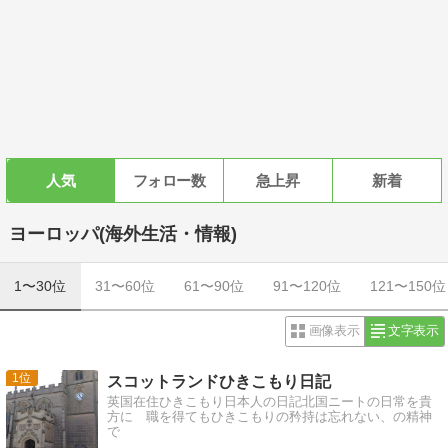
人気
フォロー数
急上昇
新着
ヨーロッパ(海外生活・情報)
1〜30位
31〜60位
61〜90位
91〜120位
121〜150位
画像表示
文字表示
1
スコットランドひきこもり日記
英国在住ひきこもり日本人の日記北国ニートの日常を貴
方に 職を得てもひきこもりの矜持は忘れない、の精神
で