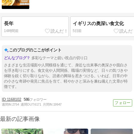
長年
イギリスの奥深い食文化
14時間前
5日前
このブログのここがポイント
多彩なテーマと鋭い視点の切り口
さまざまな生活場面や人間模様を通じて、身近な出来事の奥深さや面白さ
を浮き彫りにする。食文化や人間関係、職場の実情など、日々の気づきや
体験を鋭く切り取りながら、読者の興味を惹きつける。いわば、日常の中
の小さな奇跡や発見に焦点を当て、軽やかさと深みを兼ね備えた文章が特
徴です。
1168102
586
週間IN:
2754
週間OUT:
6171
月間IN:
19947
最新の記事画像