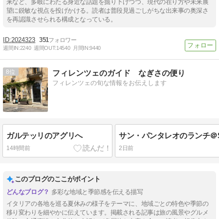
来など、多岐にわたる身近な話題を掘り下げつつ、現代の在り方や未来展
望に鋭敏な視点を投げかける。読者は普段見過ごしがちな出来事の奥深さ
を再認識させられる構成となっている。
2024323
351
週間IN:
2240
週間OUT:
14540
月間IN:
9440
8
フィレンツェのガイド なぎさの便り
フィレンツェの旬な情報をお伝えします
ガルテッリのアグリへ
14時間前
2日前
このブログのここがポイント
多彩な地域と季節感を伝える描写
イタリアの各地を巡る夏休みの様子をテーマに、地域ごとの特色や季節の
移り変わりを細やかに伝えています。掲載される記事は旅の風景やグルメ