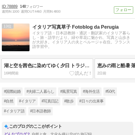
78889
148
週間IN:
1000
週間OUT:
4460
月間IN:
4800
13
イタリア写真草子 Fotoblog da Perugia
イタリア語・日本語教師・通訳・翻訳家のイタリア暮ら
し・旅・語学だより。緑や草花に魅かれ、写真と山歩き
が大好き。イタリア人の夫とペルージャ在住。フランス
語学習中。
湖と空を茜色に染めてゆく夕日 トラジメーノ湖
恵みの雨と酷暑 
16時間前
2日前
#国際結婚
#夫婦二人暮らし
#風景写真
#海外生活
#50代
#自然
#イタリア
#写真日記
#散歩
#日々の出来事
#イタリア語
#日本語教師
このブログのここがポイント
自然と食、文化を織り交ぜた旅記録