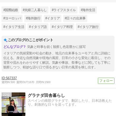
#国際結婚
#夫婦二人暮らし
#ライフスタイル
#海外生活
#ヨーロッパ
#海外旅行
#イタリア
#日々の出来事
#イタリア生活
#イタリア語
#イタリア料理
#イタリア旅行
このブログのここがポイント
気象と時事を鋭く観察し色彩豊かに描写
イタリアの気候変動や社会の動き、地元の出来事をユーモアと共に詳細に
伝える。身近な自然現象や現地の風習、日常の小さな変化に着目し、その
背景や流れをわかりやすく解説。気象や事故、祭事などに関しても丁寧に
観察しつつ、軽妙な語り口で揺るぎない日常の風景を映し出す。
567337
週間IN:
500
週間OUT:
1670
月間IN:
1500
22
グラナダ田舎暮らし
スペインの南部グラナダで、翻訳したり、日本語教えた
り。刺激的な日々を送ってます。