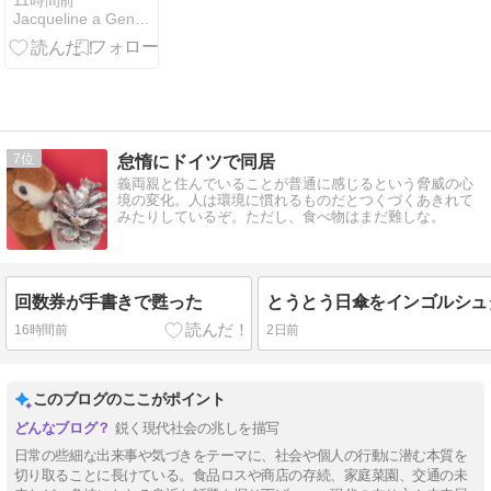
11時間前
Jacqueline a Genova(ジェノヴァ)
withベージュX
ブラウンバッ
グXダークブ
ラウンサンダ
ル２点のショ
ーウィンドー
☆
7
怠惰にドイツで同居
義両親と住んでいることが普通に感じるという脅威の心
境の変化。人は環境に慣れるものだとつくづくあきれて
みたりしているぞ。ただし、食べ物はまだ難しな。
回数券が手書きで甦った
16時間前
2日前
このブログのここがポイント
鋭く現代社会の兆しを描写
日常の些細な出来事や気づきをテーマに、社会や個人の行動に潜む本質を
切り取ることに長けている。食品ロスや商店の存続、家庭菜園、交通の未