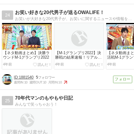
お笑い好きな20代男子が送るOWALIFE！
24
お笑いが大好きな20代男子が、お笑いに関するニュースや情報をお届けするブログ。お笑い芸人のみならずお笑い番組や笑えるネタなども紹介していきます。
【ネタ動画まとめ】決勝ラ
【M-1グランプリ2022】決
【ネタ動画ま
ウンドM-1グランプリ2022
勝戦の結果速報！リアルタ
活戦M-1グラン
イム更新！
4年前
4年前
4年前
1881540
5
週間IN:
10
週間OUT:
10
月間IN:
10
70年代マンのもやもや日記
25
みんなで笑っちゃおう！