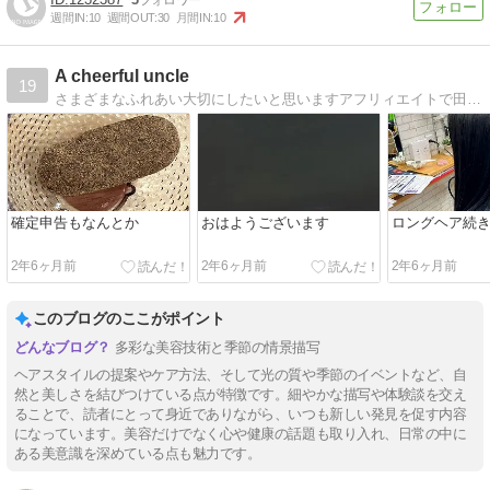
週間IN:
10
週間OUT:
30
月間IN:
10
A cheerful uncle
19
さまざまなふれあい大切にしたいと思いますアフリィエイトで田舎暮らし目指しています
確定申告もなんとか
おはようございます
ロングヘア続
2年6ヶ月前
2年6ヶ月前
2年6ヶ月前
このブログのここがポイント
多彩な美容技術と季節の情景描写
ヘアスタイルの提案やケア方法、そして光の質や季節のイベントなど、自
然と美しさを結びつけている点が特徴です。細やかな描写や体験談を交え
ることで、読者にとって身近でありながら、いつも新しい発見を促す内容
になっています。美容だけでなく心や健康の話題も取り入れ、日常の中に
ある美意識を深めている点も魅力です。