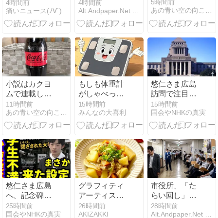
ク半ヘルメッ
走直後にゴミ
5時間前
4時間前
4時間前
あの青い空の向こうへ
痛いニュース(ﾉ∀`)
Alt.Andpaper.Net ジョークニュースサイト
トを被って
拾い。「究極
た」と因縁つ
の主体性」マ
けて暴行 少年
ラソン、意識
らと父親(37)
高い層に激震
逮捕
小説はカクヨ
もしも体重計
悠仁さま広島
ムで連載して
がしゃべった
訪問で注目集
います！
ら何と言いま
まる「空港の
11時間前
15時間前
15時間前
あの青い空の向こうへ
みんなの大喜利
国会やNHKの真実
すか？
目撃情報
は？」慰霊碑
供花とジャン
ボリー初のお
ことば 愛子さ
ま伊勢訪問と
の“報道量の
差”も話題に
悠仁さま広島
グラフィティ
市役所、「た
へ、記念碑に
アーティスト
らい回し」を
供花・平和記
コス！幸秋ち
公式競技化 最
25時間前
26時間前
28時間前
国会やNHKの真実
AKIZAKKI
Alt.Andpaper.Net ジョークニュースサイト
念資料館も…
ゃんとお絵描
速記録は３