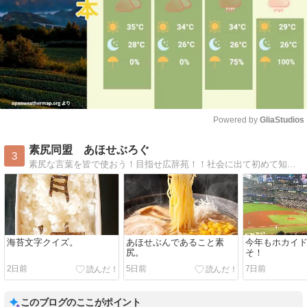
Powered by 
GliaStudios
Mute
素尻同盟 あほせぶろぐ
3
素尻な言葉を皆で使おう！目指せ広辞苑！！社会に出て初めて知った自分だけの常識。みんなに広めて共通の事実にしてしまおう！
海苔文字クイズ。
あほせぶんであること素
今年もホカイ
尻。
そ！
2日前
5日前
7日前
このブログのここがポイント