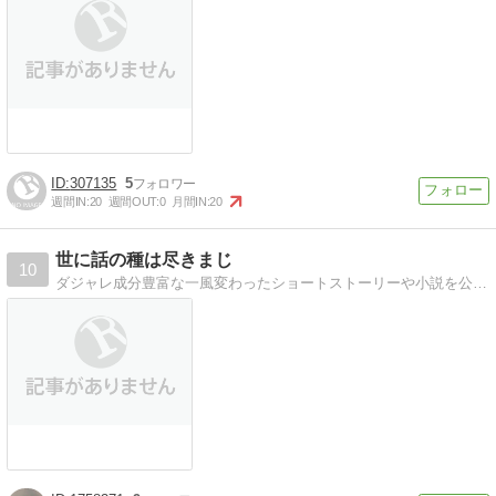
307135
5
週間IN:
20
週間OUT:
0
月間IN:
20
世に話の種は尽きまじ
10
ダジャレ成分豊富な一風変わったショートストーリーや小説を公開中。人とは違うオンリーワンの話を目指しています。