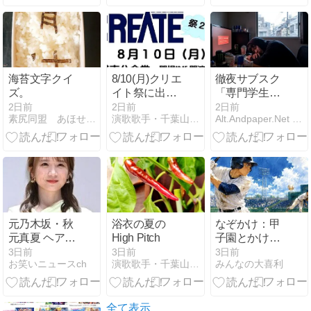
が！
Goes on /
Sergeant
Code Street / I
want to be
what you saw
in me.
海苔文字クイ
8/10(月)クリエ
徹夜サブスク
ズ。
イト祭に出
「専門学生ご
演！
っこ」、追加
2日前
2日前
2日前
素尻同盟 あほせぶろぐ
演歌歌手・千葉山貴公blog〜龍雛札記〜
Alt.Andpaper.Net ジョークニュースサイト
DLC「就活全
滅」が大ヒッ
ト
元乃木坂・秋
浴衣の夏の
なぞかけ：甲
元真夏 ヘアチ
High Pitch
子園とかけて
ェンジ！？
◯◯◯とと
3日前
3日前
3日前
お笑いニュースch
演歌歌手・千葉山貴公blog〜龍雛札記〜
みんなの大喜利
く。そのここ
ろは？
全て表示