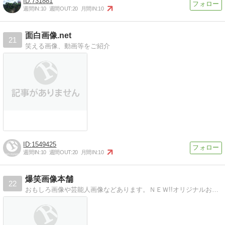
731881
週間IN:
10
週間OUT:
20
月間IN:
10
面白画像.net
21
笑える画像、動画等をご紹介
1549425
週間IN:
10
週間OUT:
20
月間IN:
10
爆笑画像本舗
22
おもしろ画像や芸能人画像などあります。ＮＥＷ!!オリジナルおもしろ画像もそろえました。