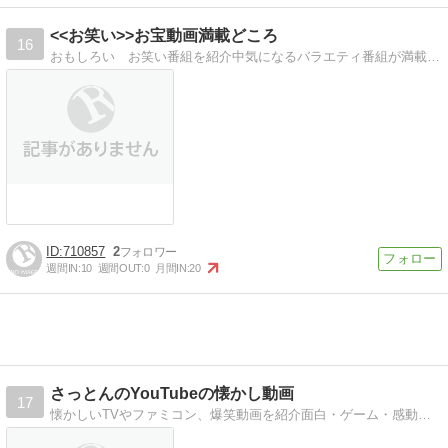
<<お笑い>>お宝動画満載どころ
16
おもしろい お笑い番組を紹介中気になるバラエティ番組が満載です
710857
2
週間IN:
10
週間OUT:
0
月間IN:
20
さっとんのYouTubeの懐かし動画
17
懐かしいTVやファミコン、爆笑動画を紹介面白・ゲーム・感動・車動画もあるよ！ （R30指定?!)