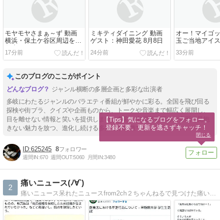
モヤモヤさまぁ～ず 動画
ミキティダイニング 動画
オー！マイゴッ
横浜・保土ケ谷区周辺をお
ゲスト：神田愛花 8月8日
玉ご当地アイスS
散歩 8月8日
17分前
24分前
33分前
このブログのここがポイント
ジャンル横断の多層企画と多彩な出演者
多岐にわたるジャンルのバラエティ番組が鮮やかに彩る。全国を飛び回る
探検や街ブラ、クイズや企画ものから、トークや音楽まで幅広く展開し、
目を離せない情報と笑いを提供します。多彩な出演者と巧みな企画で見飽
【Tips】気になるブログをフォロー。

登録不要。更新を逃さずキャッチ！
きない魅力を放つ、進化し続ける多層性が特徴です。
閉じる
625245
8
週間IN:
670
週間OUT:
5060
月間IN:
3480
痛いニュース(ﾉ∀`)
2
痛いニュース呆れたニュースfrom2ch２ちゃんねるで見つけた痛いニュース、呆れたニュースなどをピックアップ