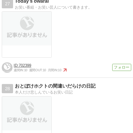
Today's owarai
27
お笑い番組・お笑い芸人について書きます。
702399
週間IN:
10
週間OUT:
10
月間IN:
10
おとぼけホクトの間違いだらけの日記
28
本人だけ悲しんでいるお笑い日記