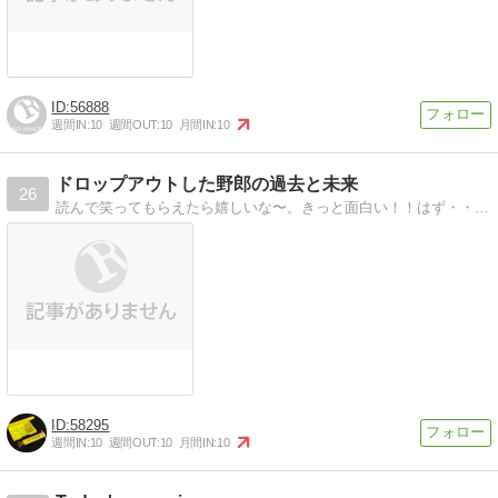
56888
週間IN:
10
週間OUT:
10
月間IN:
10
ドロップアウトした野郎の過去と未来
26
読んで笑ってもらえたら嬉しいな〜。きっと面白い！！はず・・・多分・・・いやダメかも（弱気）
58295
週間IN:
10
週間OUT:
10
月間IN:
10