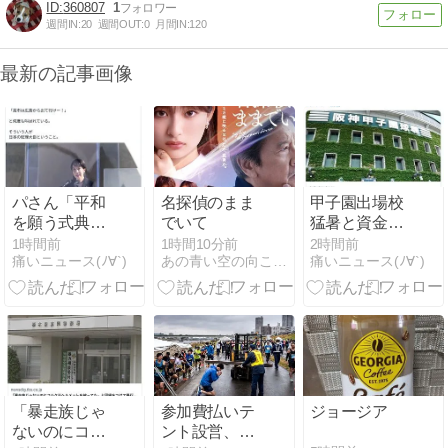
360807
1
週間IN:
20
週間OUT:
0
月間IN:
120
最新の記事画像
パさん「平和
名探偵のまま
甲子園出場校
を願う式典な
でいて
猛暑と資金難
のに防弾ガラ
に苦しむ
1時間前
1時間10分前
2時間前
痛いニュース(ﾉ∀`)
あの青い空の向こうへ
痛いニュース(ﾉ∀`)
スと防弾バッ
グSPで囲まれ
た壇上でスピ
ーチする人が
総理大臣」
「暴走族じゃ
参加費払いテ
ジョージア
ないのにコル
ント設営、完