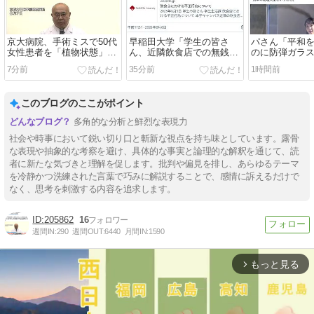
京大病院、手術ミスで50代
早稲田大学「学生の皆さ
パさん「平和
女性患者を「植物状態」に
ん、近隣飲食店での無銭飲
のに防弾ガラ
脳腫瘍摘出手術で腫瘍の無
食はやめてください」
グSPで囲まれ
7分前
35分前
1時間前
い部位を摘出してしまう
ーチする人が
このブログのここがポイント
多角的な分析と鮮烈な表現力
社会や時事において鋭い切り口と斬新な視点を持ち味としています。露骨
な表現や抽象的な考察を避け、具体的な事実と論理的な解釈を通じて、読
者に新たな気づきと理解を促します。批判や偏見を排し、あらゆるテーマ
を冷静かつ洗練された言葉で巧みに解説することで、感情に訴えるだけで
なく、思考を刺激する内容を追求します。
205862
16
週間IN:
290
週間OUT:
6440
月間IN:
1590
もっと見る
arrow_forward_ios