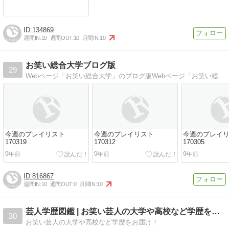
134869
週間IN:
10
週間OUT:
10
月間IN:
10
お笑い総合大学ブログ版
29
Webページ「お笑い総合大学」のブログ版Webページ「お笑い総合大学」のブログ版、管理人教務部長のお笑い雑感日記
今週のプレイリスト
今週のプレイリスト
今週のプレイ
170319
170312
170305
9年前
9年前
9年前
816867
週間IN:
10
週間OUT:
0
月間IN:
10
芸人学歴図鑑 | お笑い芸人の大学や高校など学歴をお届け！
30
お笑い芸人の大学や高校など学歴をお届け！