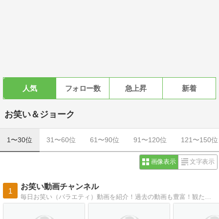
人気
フォロー数
急上昇
新着
お笑い＆ジョーク
1〜30位
31〜60位
61〜90位
91〜120位
121〜150位
画像表示
文字表示
お笑い動画チャンネル
1
毎日お笑い（バラエティ）動画を紹介！過去の動画も豊富！観たかった番組があるかもしれません。