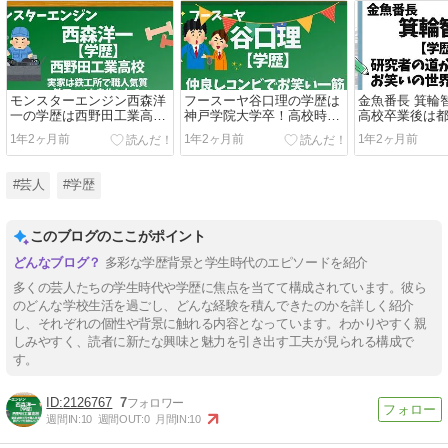
モンスターエンジン西森洋
フースーヤ谷口理の学歴は
金魚番長 箕輪
一の学歴は西野田工業高校
神戸学院大学卒！高校時代
高校卒業後は
卒！3倍のスキルがある高
に相方と出会った！
学へ行った！
1年2ヶ月前
1年2ヶ月前
1年2ヶ月前
校生だった？
#芸人
#学歴
このブログのここがポイント
多彩な学歴背景と学生時代のエピソードを紹介
多くの芸人たちの学生時代や学歴に焦点を当てて構成されています。彼ら
のどんな学校生活を過ごし、どんな経験を積んできたのかを詳しく紹介
し、それぞれの個性や背景に触れる内容となっています。わかりやすく親
しみやすく、読者に新たな興味と魅力を引き出す工夫が見られる構成で
す。
2126767
7
週間IN:
10
週間OUT:
0
月間IN:
10