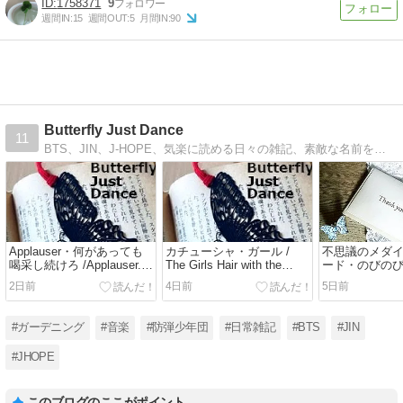
1758371
9
週間IN:
15
週間OUT:
5
月間IN:
90
Butterfly Just Dance
11
BTS、JIN、J-HOPE、気楽に読める日々の雑記、素敵な名前を持つ小さな庭、薔薇、ベランダ園芸、好きな音楽の紹介、ファッション雑誌でみたこと。毎週日曜は「日曜版」と称して穏やかな内容の雑記を更新中。公開は昼の1時です。不定期更新。
Applauser・何があっても
カチューシャ・ガール /
不思議のメダ
喝采し続けろ /Applauser.
The Girls Hair with the
ード・のびのび写
Applause must Goes on /
Flower Ornament. /
Mysterious Med
2日前
4日前
5日前
Sergeant Code Street / I
Sergeant Code Street
Beautiful Cards
want to be what you saw in
Relaxed Sutra C
me.
want to be wha
#ガーデニング
#音楽
#防弾少年団
#日常雑記
#BTS
#JIN
me
#JHOPE
このブログのここがポイント