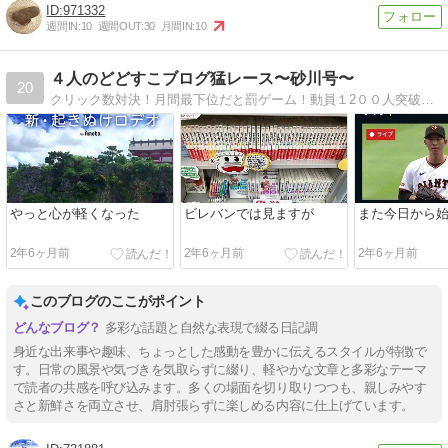
971332
週間IN:
10
週間OUT:
30
月間IN:
10
４人のどどすこブログ猛レース〜砂川号〜
20
クリック数対決！月間最下位だと罰ゲーム！動員１2００人突破！コントユニット夜ふかしの会メンバーです！次回公演は4月！
やっと心が軽くなった
ビレバンでは見ますが
また今日から
2年6ヶ月前
2年6ヶ月前
2年6ヶ月前
このブログのここがポイント
多彩な話題と自然な表現で綴る日記調
身近な出来事や趣味、ちょっとした感動を豊かに伝えるスタイルが特徴で
す。日常の風景や気づきを気取らずに綴り、軽やかな文章と多彩なテーマ
で読者の共感を呼び込みます。多くの場面を切り取りつつも、親しみやす
さと新鮮さを両立させ、肩肘張らずに楽しめる内容に仕上げています。