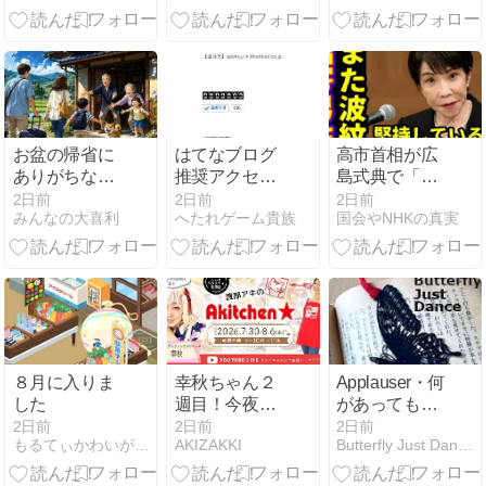
出発・到着報
きタイムアタ
日、完走率
道は？愛子さ
ックで「ツナ
０％の「行政
まとの違いが
じゃが」レシ
ダンジョン」
話題に ジャン
ピ♪
ボリー「お言
葉」と筑波大
2B棟にも注目
お盆の帰省に
はてなブログ
高市首相が広
ありがちなこ
推奨アクセス
島式典で「非
とはなんです
カウンターは
核三原則」発
2日前
2日前
2日前
みんなの大喜利
へたれゲーム貴族
国会やNHKの真実
か？
ありますか？
言に波紋…熊
本視察では被
災者対応も物
議 雅子さまは
静養中止、美
智子さまの動
向にも注目
８月に入りま
幸秋ちゃん２
Applauser・何
した
週目！今夜は
があっても喝
何のコス？！
采し続けろ
2日前
2日前
2日前
もるてぃかわいがりーず
AKIZAKKI
Butterfly Just Dance
肉じゃがなら
/Applauser.
ぬ･･･ツナじゃ
Applause must