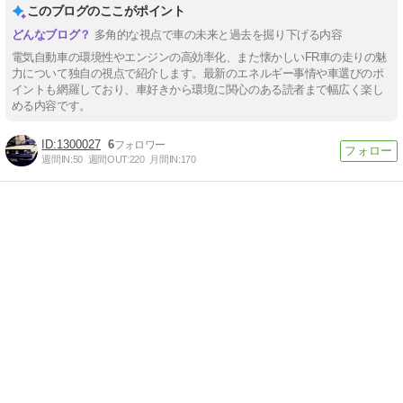
このブログのここがポイント
多角的な視点で車の未来と過去を掘り下げる内容
電気自動車の環境性やエンジンの高効率化、また懐かしいFR車の走りの魅
力について独自の視点で紹介します。最新のエネルギー事情や車選びのポ
イントも網羅しており、車好きから環境に関心のある読者まで幅広く楽し
める内容です。
1300027
6
週間IN:
50
週間OUT:
220
月間IN:
170