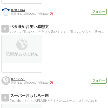
805044
週間IN:
20
週間OUT:
0
月間IN:
20
ベタ褒めお笑い感想文
8
お笑いの面白いところだけを書いてます。面白くないなんて決めつけはよくないですから。食わず嫌いはしませんよ。
738229
週間IN:
20
週間OUT:
0
月間IN:
20
スーパーおもしろ王国
9
Youtube・おもしろFLASHとかおバカニュース、２ちゃんねる、無料ゲーム攻略、なんかです。