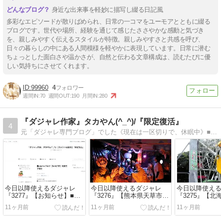
身近な出来事を軽妙に描写し綴る日記風
多彩なエピソードが散りばめられ、日常の一コマをユーモアとともに綴る
ブログです。世代や場所、経験を通じて感じたささやかな感動と気づき
を、親しみやすく伝えるスタイルが特徴。親しみやすさと共感を呼び、
日々の暮らしの中にある人間模様を軽やかに表現しています。日常に潜む
ちょっとした面白さや温かさが、自然と伝わる文章構成は、読むたびに優
しい気持ちにさせてくれます。
99960
4
週間IN:
70
週間OUT:
190
月間IN:
280
『ダジャレ作家』タカやん(^_^)/『限定復活』
4
元「ダジャレ専門ブログ」でした《現在は一区切りで、休眠中》■時事情報・近況報告等、ダジャレ交えて更新するかもしれません■個人的な【備忘録】として利用します(*´∇`)ﾉ ﾖﾛｼｸﾈ〜♪
今日以降使えるダジャレ
今日以降使えるダジャレ
今日以降使え
『3277』【お知らせ】■ダ
『3276』【熊本県天草市宮
『3275』【
ジャレブログ投稿終了《X
地岳町「道の駅 宮地岳かか
柳町の遊園地
11ヶ月前
11ヶ月前
11ヶ月前
では、ダジャレは呟きま
しの里」】■道の駅で「か
に」】■「乗れ
す》
かし肝試し」、花嫁姿の妖
現役日本最古