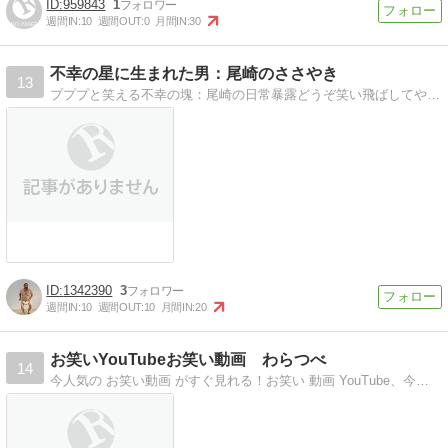
959843
1
週間IN:
10
週間OUT:
0
月間IN:
30
不幸の星に生まれた男：尾崎のささやき
13
プププと笑える不幸の塊：尾崎の日常暴露どうぞ笑い飛ばしてやってください
1342390
3
週間IN:
10
週間OUT:
10
月間IN:
20
お笑いYouTubeお笑い動画 わらつべ
14
今人気の お笑い動画 がすぐ見れる！お笑い 動画 YouTube、今人気の お笑い動画 がすぐ見れる！