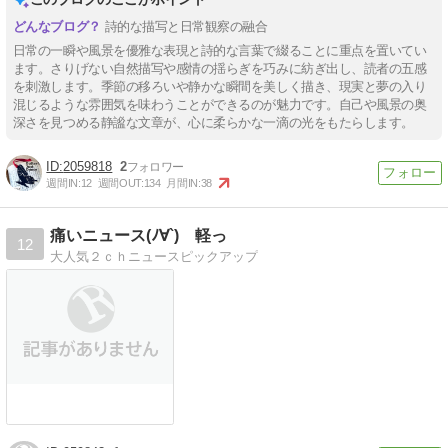
詩的な描写と日常観察の融合
日常の一瞬や風景を優雅な表現と詩的な言葉で綴ることに重点を置いてい
ます。さりげない自然描写や感情の揺らぎを巧みに紡ぎ出し、読者の五感
を刺激します。季節の移ろいや静かな瞬間を美しく描き、現実と夢の入り
混じるような雰囲気を味わうことができるのが魅力です。自己や風景の奥
深さを見つめる静謐な文章が、心に柔らかな一滴の光をもたらします。
2059818
2
週間IN:
12
週間OUT:
134
月間IN:
38
痛いニュース(ﾉ∀`) 軽っ
12
大人気２ｃｈニュースピックアップ