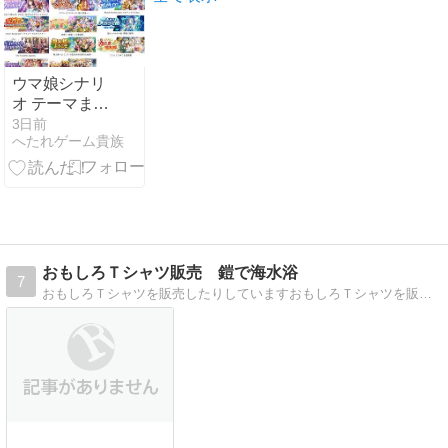
ウマ娘シナリ
オ テーマまと
め
3日前
へたれゲーム貴族
おもしろＴシャツ販売 鎧で海水浴
7
おもしろＴシャツを販売したりしていますおもしろＴシャツを販売したり、他にもなんだかんだしています。