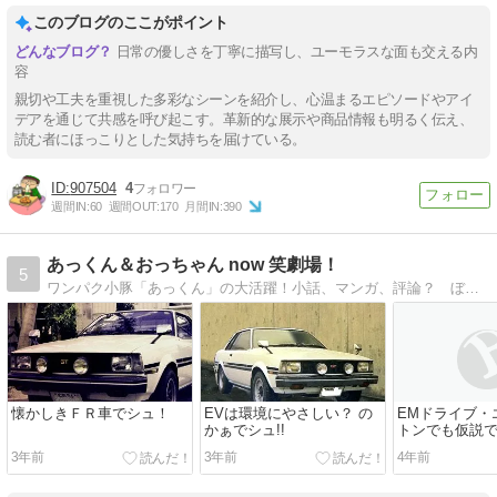
怪や閻魔大王など６０体…
５周年…函館
このブログのここがポイント
「今にも動きだしそうで怖
れからも大切
い」
日常の優しさを丁寧に描写し、ユーモラスな面も交える内
容
親切や工夫を重視した多彩なシーンを紹介し、心温まるエピソードやアイ
デアを通じて共感を呼び起こす。革新的な展示や商品情報も明るく伝え、
読む者にほっこりとした気持ちを届けている。
907504
4
週間IN:
60
週間OUT:
170
月間IN:
390
あっくん＆おっちゃん now 笑劇場！
5
ワンパク小豚「あっくん」の大活躍！小話、マンガ、評論？ ぼちぼちと更新中・・・
懐かしきＦＲ車でシュ！
EVは環境にやさしい？ の
EMドライブ・
かぁでシュ!!
トンでも仮説
3年前
3年前
4年前