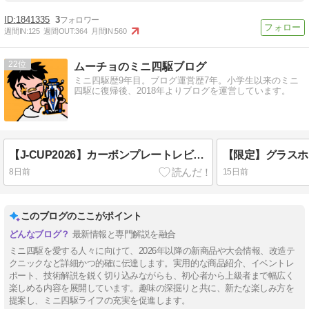
1841335
3
週間IN:
125
週間OUT:
364
月間IN:
560
22
ムーチョのミニ四駆ブログ
ミニ四駆歴9年目。ブログ運営歴7年。小学生以来のミニ
四駆に復帰後、2018年よりブログを運営しています。
【J-CUP2026】カーボンプレートレビュー｜直線形状で使い方が広がる
8日前
15日前
このブログのここがポイント
最新情報と専門解説を融合
ミニ四駆を愛する人々に向けて、2026年以降の新商品や大会情報、改造テ
クニックなど詳細かつ的確に伝達します。実用的な商品紹介、イベントレ
ポート、技術解説を鋭く切り込みながらも、初心者から上級者まで幅広く
楽しめる内容を展開しています。趣味の深掘りと共に、新たな楽しみ方を
提案し、ミニ四駆ライフの充実を促進します。