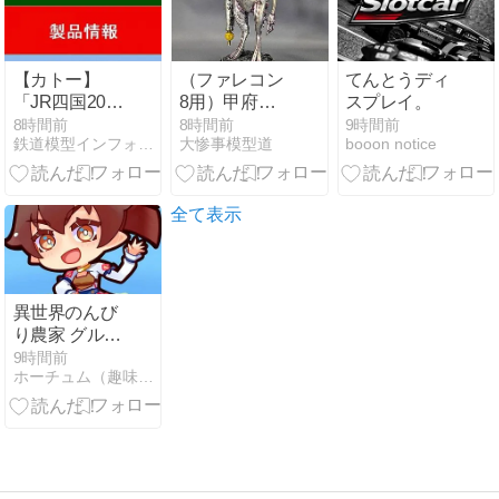
ェイ キルケー
の魔女』（再
販）[BANDAI
SPIRITS]《発
【カトー】
（ファレコン
てんとうディ
売済・在庫
「JR四国2000
8用）甲府星
スプレイ。
品》、
系 特急 “あし
人を作る 完成
8時間前
8時間前
9時間前
5％OFFで販
鉄道模型インフォメーションブログ
大惨事模型道
booon notice
ずり” 2両セッ
売中 [08/08
ト＜10-2103
20:10:56]
＞」鉄道模型
Nゲージ(26年
全て表示
版)
異世界のんび
り農家 グルー
ワルド
9時間前
ホーチュム（趣味日記）