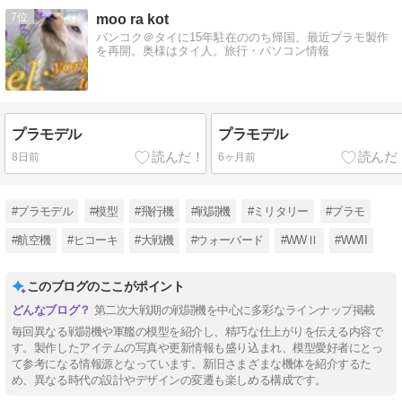
7
moo ra kot
バンコク＠タイに15年駐在ののち帰国。最近プラモ製作
を再開。奥様はタイ人。旅行・パソコン情報
プラモデル
プラモデル
8日前
6ヶ月前
#プラモデル
#模型
#飛行機
#戦闘機
#ミリタリー
#プラモ
#航空機
#ヒコーキ
#大戦機
#ウォーバード
#WWⅡ
#WWII
このブログのここがポイント
第二次大戦期の戦闘機を中心に多彩なラインナップ掲載
毎回異なる戦闘機や軍艦の模型を紹介し、精巧な仕上がりを伝える内容で
す。製作したアイテムの写真や更新情報も盛り込まれ、模型愛好者にとっ
て参考になる情報源となっています。新旧さまざまな機体を紹介するた
め、異なる時代の設計やデザインの変遷も楽しめる構成です。