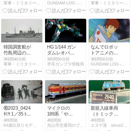
軍事・ミリタリー速報
GUNDAM.LOG -ガンダム2chまとめブログ-
軍事・ミリタリー速報
間捉えた強い
手足を切り落
代代表資格を
電波、50年間
すなんて…
剥奪…重大な
正体分からぬ
規律違反で！
「Wow！信
号」
韓国調査船が
HG 1/144 ガン
なんでロボッ
竹島周辺の日
ダムレオパル
トアニメの主
本EEZ内で調
ドのレビュー
人公って親父
3時間40分前
3時間50分前
3時間50分前
軍事・ミリタリー速報
早耳ガンプラ情報局
GUNDAM.LOG -ガンダム2chまとめブログ-
査か、ワイヤ
紹介
が作ったロボ
のようなもの
に乗ることが
海中に投入…
多いの？
外務省が抗
議！
⑯2023_0424
マイクロの
新規入線車両
ﾀﾐﾔ 1／35 ﾄﾞｲﾂ
189系「やす
（トミック
対戦車自走砲ﾏ
らぎの日光」
ス・樽見鉄道
4時間前
4時間前
4時間前
54歳出戻りモデラー奮戦記
光山市交通局のブログです。
エヌゲ道 since2015 Nゲージ鉄道模型とフィギュア等
ｰﾀﾞｰIII (Pak36)
号
TDE11形３号