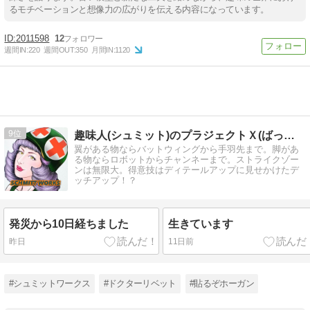
るモチベーションと想像力の広がりを伝える内容になっています。
2011598
12
週間IN:
220
週間OUT:
350
月間IN:
1120
9
趣味人(シュミット)のプラジェクトＸ(ばってん)
翼がある物ならバットウィングから手羽先まで。脚があ
る物ならロボットからチャンネーまで。ストライクゾー
ンは無限大。得意技はディテールアップに見せかけたデ
ッチアップ！？
発災から10日経ちました
生きています
昨日
11日前
#シュミットワークス
#ドクターリベット
#貼るぞホーガン