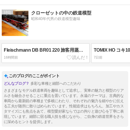
18
クローゼットの中の鉄道模型
昭和40年代男の鉄道模型趣味
Fleischmann DB BR01 220 旅客用蒸気機関車
16時間前
7日前
このブログのここがポイント
多彩な車種と細部へのこだわり
さまざまなモデル鉄道車両を趣味として追求し、実車の魅力と模型のリア
ルさを融合させることに重点を置いています。永遠のテーマは、古典的な
車両から最新鋭の車種まで多岐にわたり、それぞれの魅力を細やかに伝え
る工夫が随所に散りばめられています。性能追求はもちろん、加工やカス
タマイズにも焦点をあて、模型愛好家ならではの拘りと遊び心を丁寧に表
現しています。細部に宿る職人技を感じながら、ご自身の鉄道世界をさら
に深めるヒントを提供します。