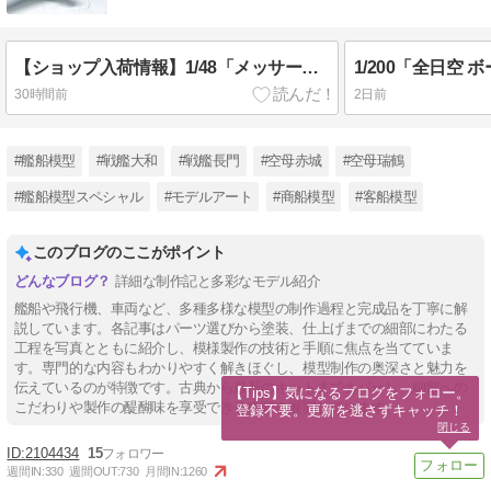
【ショップ入荷情報】1/48「メッサーシュミットMe262 A-2a」完成品
30時間前
2日前
#艦船模型
#戦艦大和
#戦艦長門
#空母赤城
#空母瑞鶴
#艦船模型スペシャル
#モデルアート
#商船模型
#客船模型
このブログのここがポイント
詳細な制作記と多彩なモデル紹介
艦船や飛行機、車両など、多種多様な模型の制作過程と完成品を丁寧に解
説しています。各記事はパーツ選びから塗装、仕上げまでの細部にわたる
工程を写真とともに紹介し、模様製作の技術と手順に焦点を当てていま
す。専門的な内容もわかりやすく解きほぐし、模型制作の奥深さと魅力を
伝えているのが特徴です。古典から最新のキットまでカバーし、細部への
【Tips】気になるブログをフォロー。

こだわりや製作の醍醐味を享受できる内容を展開しています。
登録不要。更新を逃さずキャッチ！
閉じる
2104434
15
週間IN:
330
週間OUT:
730
月間IN:
1260