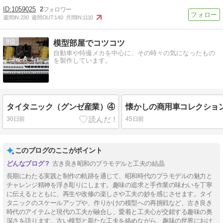
1059025
2
週間IN:
230
週間OUT:
140
月間IN:
1110
8
模型部屋でコツコツ
自動車や特撮メカを中心に、その時々の気になったもの
を製作しています。
タイタニック（グンゼ産業）④
懐かしの商用車コレクション
30日前
45日前
このブログのここがポイント
古き良き昭和のプラモデルと工夫の結晶
長期にわたる実践と制作の軌跡を通じて、昭和時代のプラモデルの魅力と
チャレンジ精神を浮き彫りにします。趣味の追求と手作業の味わいを丁寧
に伝えるとともに、再生や改修の楽しさや工夫の妙を感じさせます。タイ
タニックのスケールアップや、作りかけの模型への再挑戦など、古き良き
時代のアイテムと現代の工夫が融合し、愛着と工夫心が交錯する趣味の奥
深さを語ります。古い模型と新たな工夫を絡めながら、趣味の世界におけ