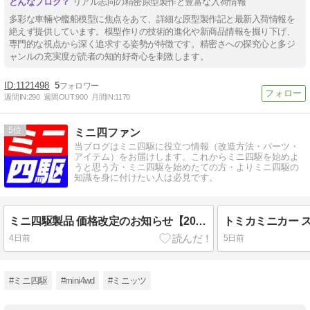
リアル志向の精密原型製作と豊富な入荷情報
多彩な車輛や艦船模型に焦点をあて、詳細な原型製作記と最新入荷情報を
絶えず提供しています。模型作りの技術的進化や新商品情報を掘り下げ、
専門的な視点から深く追求する姿勢が特徴です。精密さへの探究心と多ジ
ャンルの充実度が読者の知的好奇心を刺激します。
1121498
5
週間IN:
290
週間OUT:
900
月間IN:
1170
5
ミニ四ファン
当ブログはミニ四駆に役立つ情報（改造方法・パーツ・
アイテム）をお届けします。これからミニ四駆を始めよ
うと思う方・ミニ四駆を始めたての方・よりミニ四駆の
知識を身に付けたい人は必見です。
ミニ四駆製品 価格改定のお知らせ【2026年7月発表】<タミヤ・TAMIYA＞
4日前
5日前
#ミニ四駆
#mini4wd
#ミニッツ