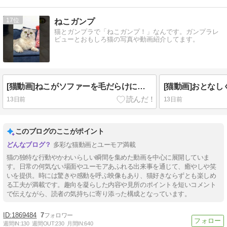
17
ねこガンプ
猫とガンプラで「ねこガンプ！」なんです。ガンプラレ
ビューとおもしろ猫の写真や動画紹介してます。
[猫動画]ねこがソファーを毛だらけにした結果ｗｗｗｗｗｗｗｗｗ
13日前
13日前
このブログのここがポイント
多彩な猫動画とユーモア満載
猫の独特な行動やかわいらしい瞬間を集めた動画を中心に展開していま
す。日常の何気ない場面やユーモアあふれる出来事を通じて、癒やしや笑
いを提供。時には驚きや感動を呼ぶ映像もあり、猫好きならずとも楽しめ
る工夫が満載です。趣向を凝らした内容や見所のポイントを短いコメント
で伝えながら、読者の気持ちに寄り添った構成となっています。
1869484
7
週間IN:
130
週間OUT:
230
月間IN:
640