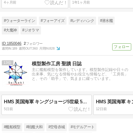
4ヶ月前
1年1ヶ月前
#ウォーターライン
#フォーアイズ
#レディハンク
#潜水艦
#大魔神
#ジオラマ
1850046
2
週間IN:
189
週間OUT:
360
月間IN:
828
13
模型製作工房 聖蹟 日誌
主に艦船模型を製作しています。模型製作記録や日々の
出来事、気になる情報やお役立ち情報など、「工房長」
と、その「助手」で、気ままに綴っています。
HMS 英国海軍 キングジョージ5世級 5番艦 『戦艦 ハウ/HOWE』（1944年7月頃） 製作中 甲板塗装スタート！！ ⑦ （依頼製作）
5日前
12日前
#艦船模型
#戦艦大和
#空母赤城
#モデルアート