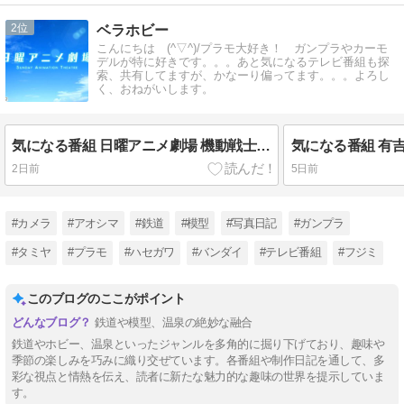
2
ベラホビー
こんにちは (^▽^)/プラモ大好き！ ガンプラやカーモ
デルが特に好きです。。。あと気になるテレビ番組も探
索、共有してますが、かなーり偏ってます。。。よろし
く、おねがいします。
気になる番組 日曜アニメ劇場 機動戦士ガンダム
2日前
5日前
#カメラ
#アオシマ
#鉄道
#模型
#写真日記
#ガンプラ
#タミヤ
#プラモ
#ハセガワ
#バンダイ
#テレビ番組
#フジミ
このブログのここがポイント
鉄道や模型、温泉の絶妙な融合
鉄道やホビー、温泉といったジャンルを多角的に掘り下げており、趣味や
季節の楽しみを巧みに織り交ぜています。各番組や制作日記を通して、多
彩な視点と情熱を伝え、読者に新たな魅力的な趣味の世界を提示していま
す。