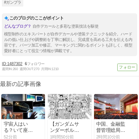
#ガンプラ
このブログのここがポイント
自作デカールと多彩な塗装技法を駆使
模型制作のエキスパートが自作デカールや塗装テクニックを紹介。ハード
ルの低い仕上げや調整術を丁寧に解説し、完成度を高める工夫を伝える内
容です。パーツ加工や修正、マーキングに関わるポイントも詳しく、模型
愛好者にとって役立つ情報が満載です。
1487302
6
週間IN:
260
週間OUT:
270
月間IN:
1210
最新の記事画像
宇宙人はい
【ガンダムサ
中国、金融監
る？いて座の
ンダーボル
督管理総局前
方角から72秒
ト】自分から
トップの全人
52分前
1時間50分前
2時間10分前