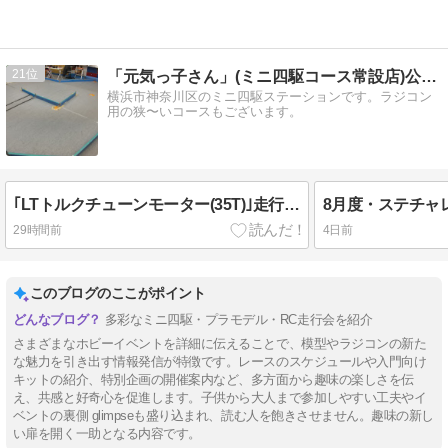
21
「元気っ子さん」(ミニ四駆コース常設店)公式ブログ
横浜市神奈川区のミニ四駆ステーションです。ラジコン
用の狭〜いコースもございます。
｢LTトルクチューンモーター(35T)｣走行テスト
29時間前
4日前
このブログのここがポイント
多彩なミニ四駆・プラモデル・RC走行会を紹介
さまざまなホビーイベントを詳細に伝えることで、模型やラジコンの新た
な魅力を引き出す情報発信が特徴です。レースのスケジュールや入門向け
キットの紹介、特別企画の開催案内など、多方面から趣味の楽しさを伝
え、共感と好奇心を促進します。子供から大人まで参加しやすい工夫やイ
ベントの裏側 glimpseも盛り込まれ、読む人を飽きさせません。趣味の新し
い扉を開く一助となる内容です。