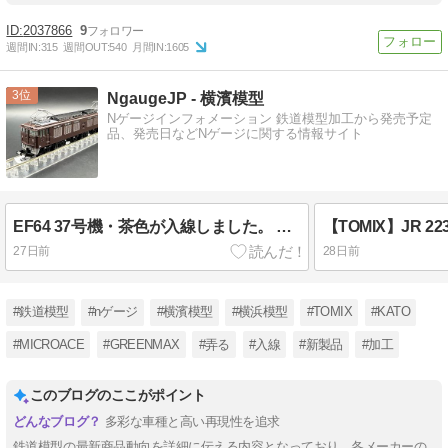
2037866
9
週間IN:
315
週間OUT:
540
月間IN:
1605
3
NgaugeJP - 横濱模型
Nゲージインフォメーション 鉄道模型加工から発売予定
品、発売日などNゲージに関する情報サイト
EF64 37号機・茶色が入線しました。 TOMIX 7118
27日前
28日前
#鉄道模型
#nゲージ
#横濱模型
#横浜模型
#TOMIX
#KATO
#MICROACE
#GREENMAX
#弄る
#入線
#新製品
#加工
このブログのここがポイント
多彩な車種と高い再現性を追求
鉄道模型の最新商品動向を詳細に伝える内容となっており、各メーカーの