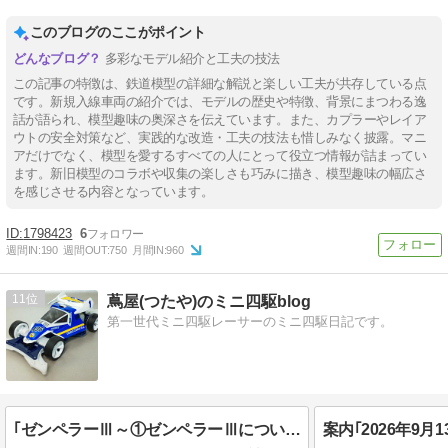
このブログのここがポイント
多彩なモデル紹介と工夫の技法
この記事の特徴は、鉄道模型の詳細な解説と楽しい工夫が共存している点
です。新規入線車両の紹介では、モデルの歴史や特徴、背景にまつわる逸
話が語られ、模型趣味の奥深さを伝えています。また、カプラーやレイア
ウトの安全対策など、実践的な改造・工夫の技法も惜しみなく披露。マニ
アだけでなく、模型を愛するすべての人にとって役立つ情報が詰まってい
ます。新旧模型のコラボや収集の楽しさも巧みに描き、模型趣味の幅広さ
を感じさせる内容となっています。
1798423
6
週間IN:
190
週間OUT:
750
月間IN:
960
11
蔦屋(つたや)のミニ四駆blog
第一世代ミニ四駆レーサーのミニ四駆日記です。
｢ゼンペラーⅢ～①ゼンペラーⅢについて～｣