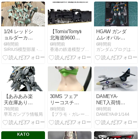
1/24 レッドシ
【Tomix/Tomytec】
HGAW ガンダ
ョルダーカス
北海道9600蒸
ムレオパルド
タム（6）
機重製
のパッケー
6時間前
6時間前
6時間前
SIRIUS模型部屋 - ちょい雑記
香港の鉄道模型ブログ，Ｎゲージ，HOゲージ
ガンダムブログはじめました
ジ・ランナー
【あみあみ楽
30MS フェア
DAMEYA-
天在庫あり】
リーコスチュ
NET入荷情報
HG 1/144 アリ
ーム レビュー
（2026年8月8
7時間前
8時間前
8時間前
早耳ガンプラ情報局
【プラモ・ガレージ】プラモデルのブログ
DAMEYA＠1/144
ュゼウス プラ
| 組み立てと構
日）
モデル 『機動
造を紹介
戦士ガンダム
閃光のハサウ