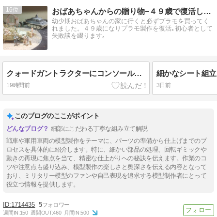
16
おばあちゃんからの贈り物−４９歳で復活したプラモ魂
幼少期おばあちゃんの家に行くと必ずプラモを買ってく
れました。４９歳になりプラモ製作を復活｡初心者として
失敗談を綴ります｡
クォードガントラクターにコンソールとライトを取り付ける！
19時間前
3日前
このブログのここがポイント
細部にこだわる丁寧な組み立て解説
戦車や軍用車両の模型製作をテーマに、パーツの準備から仕上げまでのプ
ロセスを具体的に紹介します。特に、細かい部品の処理、回転ギミックや
動きの再現に焦点を当て、精密な仕上がりへの秘訣を伝えます。作業のコ
ツや注意点も盛り込み、模型製作の楽しさと奥深さを伝える内容となって
おり、ミリタリー模型のファンや自己表現を追求する模型制作者にとって
役立つ情報を提供します。
1714435
5
週間IN:
150
週間OUT:
460
月間IN:
500