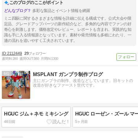
このブログのここがポイント
多彩な製品とイベント情報を網羅
ミニ四駆に関するさまざまな情報を詳細に伝える構成です。公式大会や限
定品、グレードアップパーツの新作紹介など、多角的な内容でファンの好
奇心を刺激します。価格改定やレビュー、レポートも含まれ、実践的な知
識も手に入る情報源となっています。素材や発売情報も多岐にわたり、一
連の流れを追いやすく工夫されています。
2112449
29
週間IN:
280
週間OUT:
380
月間IN:
1300
6
MSPLANT ガンプラ制作ブログ
主にガンプラの制作、改造などしています。旧キットの
改造が好きなファースト世代です。
HGUC ジム＋ネモ ミキシング
HGUC ローゼン・ズール マ
46日前
5ヶ月前