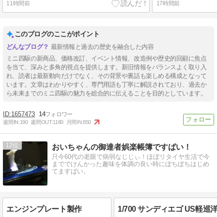
11時間前
17時間前
このブログのここがポイント
最新情報と過去の歴史を融合した内容
ミニ四駆の新商品、価格改訂、イベント情報、改造例や歴史的回顧に焦点
を当て、深みと多角的視点を提供します。新旧情報をバランスよく取り入
れ、読者は最新動向だけでなく、その背景や裏話も楽しめる構成となって
います。文章はわかりやすく、専門用語も丁寧に解説されており、過去か
ら未来までのミニ四駆の魅力を総合的に伝えることを目的としています。
1657473
14
週間IN:
190
週間OUT:
1180
月間IN:
850
12
おいちゃんの御達者娯楽帳簿ですばい！
只今60代の老眼で病弱なじじぃ！ほぼリタイヤ生活で今
まででけんかった趣味を体調の良い時にぼちぼちはじめ
てますばい。
エンジンプレート製作