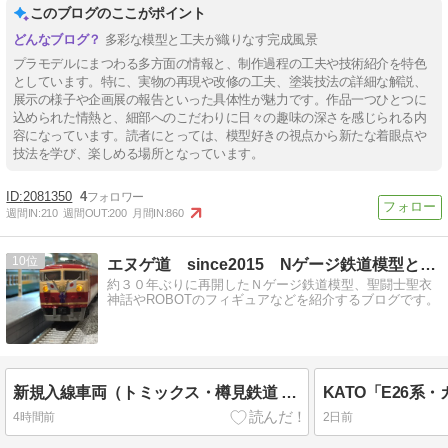
このブログのここがポイント
多彩な模型と工夫が織りなす完成風景
プラモデルにまつわる多方面の情報と、制作過程の工夫や技術紹介を特色
としています。特に、実物の再現や改修の工夫、塗装技法の詳細な解説、
展示の様子や企画展の報告といった具体性が魅力です。作品一つひとつに
込められた情熱と、細部へのこだわりに日々の趣味の深さを感じられる内
容になっています。読者にとっては、模型好きの視点から新たな着眼点や
技法を学び、楽しめる場所となっています。
2081350
4
週間IN:
210
週間OUT:
200
月間IN:
860
10
エヌゲ道 since2015 Nゲージ鉄道模型とフィギュア等
約３０年ぶりに再開したＮゲージ鉄道模型、聖闘士聖衣
神話やROBOTのフィギュアなどを紹介するブログです。
新規入線車両（トミックス・樽見鉄道 TDE11形３号機）。
4時間前
2日前