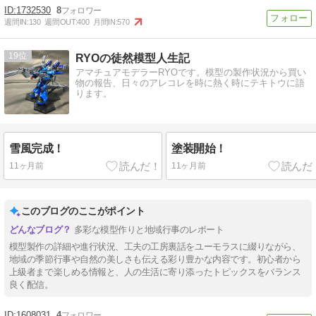
1732530
8
週間IN:
130
週間OUT:
400
月間IN:
570
19
RYOの徒然模型人生記
アマチュアモデラーRYOです。模型の製作状況から買い
物の報告、日々のアレコレを時に熱く時にテキトウに語
ります。
雪風完成！
塗装開始！
11ヶ月前
11ヶ月前
このブログのここがポイント
多彩な模型作りと地域行事のレポート
模型製作の詳細や進行状況、工夫の工房裏話をユーモラスに綴りながら、
地域の季節行事や自然の美しさも伝える彩り豊かな内容です。初心者から
上級者まで楽しめる情報と、人の生活に寄り添ったトピックスをバランス
良く配信。
1608031
4