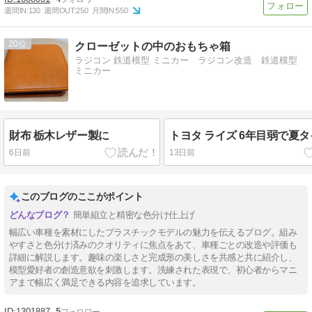
週間IN:
130
週間OUT:
250
月間IN:
550
20
クローゼットの中のおもちゃ箱
ラジコン 鉄道模型 ミニカー ラジコン改造 鉄道模型
ミニカー
財布 栃木レザー製に
トヨタ ライズ 6年目弱で夏
6日前
13日前
このブログのここがポイント
簡単組立と精密な色分け仕上げ
幅広い車種を素材にしたプラスチックモデルの魅力を伝えるブログ。組み
やすさと色分け済みのクオリティに焦点をあて、車種ごとの改造や評価も
詳細に解説します。趣味の楽しさと完成形の美しさを共感と共に紹介し、
模型愛好者の創造意欲を刺激します。洗練された表現で、初心者からマニ
アまで幅広く満足できる内容を追求しています。
1301887
5