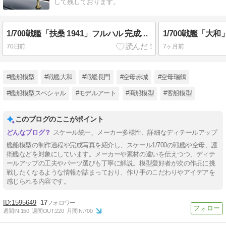
して残しております。
1/700戦艦「扶桑 1941」フルハル 完成写真
70日前
7ヶ月前
#艦船模型
#戦艦大和
#戦艦長門
#空母赤城
#空母瑞鶴
#艦船模型スペシャル
#モデルアート
#商船模型
#客船模型
このブログのここがポイント
スケール統一、メーカー多様性、詳細なディテールアップ
艦船模型の制作過程や完成写真を紹介し、スケール1/700の戦艦や空母、護
衛艦などを対象にしています。メーカーや素材の違いを伝えつつ、ディテ
ールアップの工夫やパーツ選びも丁寧に解説。模型愛好者が次の作品に挑
戦したくなるような情報が詰まっており、作り手のこだわりやアイデアを
感じられる内容です。
1595649
17
週間IN:
150
週間OUT:
220
月間IN:
700