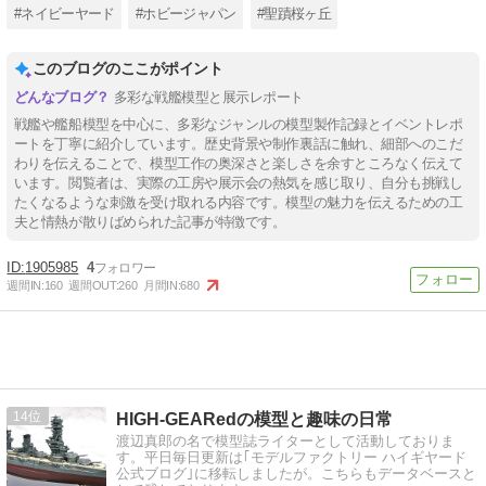
#ネイビーヤード
#ホビージャパン
#聖蹟桜ヶ丘
このブログのここがポイント
多彩な戦艦模型と展示レポート
戦艦や艦船模型を中心に、多彩なジャンルの模型製作記録とイベントレポ
ートを丁寧に紹介しています。歴史背景や制作裏話に触れ、細部へのこだ
わりを伝えることで、模型工作の奥深さと楽しさを余すところなく伝えて
います。閲覧者は、実際の工房や展示会の熱気を感じ取り、自分も挑戦し
たくなるような刺激を受け取れる内容です。模型の魅力を伝えるための工
夫と情熱が散りばめられた記事が特徴です。
1905985
4
週間IN:
160
週間OUT:
260
月間IN:
680
14
HIGH-GEARedの模型と趣味の日常
渡辺真郎の名で模型誌ライターとして活動しておりま
す。平日毎日更新は｢モデルファクトリー ハイギヤード
公式ブログ｣に移転しましたが。こちらもデータベースと