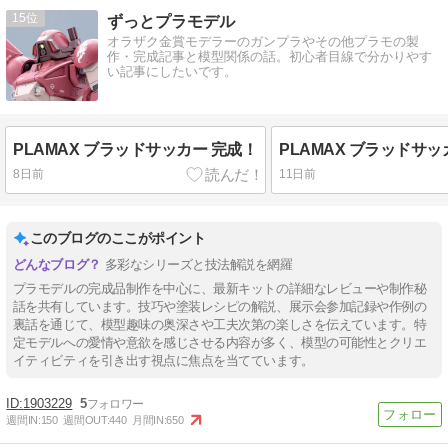
15
ずっとプラモデル
オラザク金賞モデラーのガンプラやその他プラモの製
作・完成記事と模型関係の話。初心者目線で分かりやす
い記事にしたいです。
PLAMAX ブラッドサッカー 完成！
8日前
11日前
このブログのここがポイント
多彩なシリーズと技法解説を網羅
プラモデルの完成品制作を中心に、最新キットの詳細なレビューや制作秘
話を共有しています。技巧や塗装レシピの解説、展示会参加記録や作例の
裏話を通じて、模型趣味の奥深さや工夫次第の楽しさを伝えています。特
定モデルへの愛情や意欲を感じさせる内容が多く、模型の可能性とクリエ
イティビティを引き出す視点に焦点を当てています。
1903229
5
週間IN:
150
週間OUT:
440
月間IN:
650