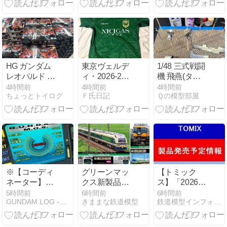
野戦整備ｾｯﾄ
機）。
顔手・服影落
とし
HG ガンダム
東京ヴェルデ
1/48 三式戦闘
レオパルド &
ィ・2026-27
機 飛燕(タミ
真骨彫 仮面ラ
シーズンユニ
ヤ) 製作中03
4時間前
4時間前
4時間前
ちょっとトイログ
Ｆ氏日記
Ｑの模型部屋
イダーBLACK
フォーム手元
RX 発売 ～ ガ
に届きまし
ンプラ＆魂ネ
た！！
イションの新
作は買いやす
くなったけ
ど…
※【コーディ
グリーンマッ
【トミック
ネーター】い
クス新製品情
ス】「2026年
くら頭が良く
報２０２６年
10月発売予定
5時間前
6時間前
6時間前
GUNDAM.LOG -ガンダム2chまとめブログ-
きままな鉄道模型
鉄道模型インフォメーションブログ
てもOSをその
１２月発売予
の鉄道模型新
場で書き換え
定
製品情報！」
られるのか
その2