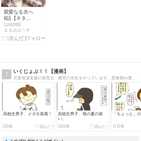
親愛なる夫へ
6話【ネタバ
レ感想】お前
11時間前
まるみはうす
の言葉は綺麗
事
いくじょぶ！！【漫画】
7
児童発達支援の保育士、療育の先生をやっています。思春期vs更年期な中高生息子と母の日常まんがと、療育・保育の話。
高校生男子、メガネ装着！
高校生男子、母の夏の装
「ちょっと」
い。
2日前
10日前
17日前