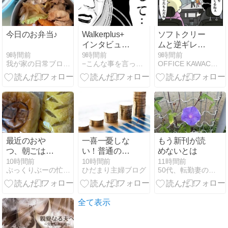
今日のお弁当♪
Walkerplus+
ソフトクリー
インタビュー
ムと逆ギレ女
記事掲載 8月
【マンガブロ
9時間前
9時間前
9時間前
我が家の日常ブログ HappyLife
−こんな事を言っちゃあなんですが！−かづオフィシャルブログ
OFFICE KAWACHIYO
①
グ】
最近のおや
一喜一憂しな
もう新刊が読
つ、朝ごは
い！普通の主
めないとは
ん、昼ごは
婦が見つけた
10時間前
10時間前
11時間前
ぷっくりぶーの忙しい毎日
ひだまり主婦ブログ
50代、転勤妻の心地よい暮らし
ん、夜ごはん
「心がザワつ
かない」資産
形成
全て表示