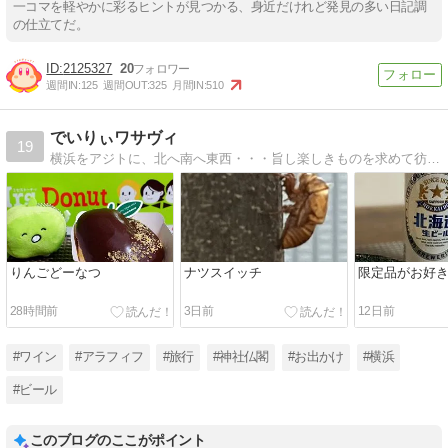
一コマを軽やかに彩るヒントが見つかる、身近だけれど発見の多い日記調
の仕立てだ。
2125327
20
週間IN:
125
週間OUT:
325
月間IN:
510
でいりぃワサヴィ
19
横浜をアジトに、北へ南へ東西・・・旨し楽しきものを求めて彷徨うグウタラな日々でございます
りんごどーなつ
ナツスイッチ
限定品がお好
28時間前
3日前
12日前
#ワイン
#アラフィフ
#旅行
#神社仏閣
#お出かけ
#横浜
#ビール
このブログのここがポイント