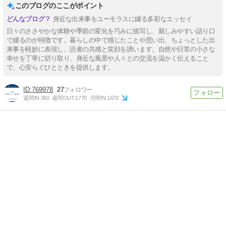
このブログのここがポイント
身近な出来事をユーモラスに綴る多彩なエッセイ
日々のささやかな体験や季節の変化を巧みに描写し、親しみやすい語り口
で綴るのが特徴です。暮らしの中で感じたことや思い出、ちょっとした出
来事を軽妙に表現し、読者の共感と笑顔を誘います。自然や日常の小さな
幸せを丁寧に切り取り、身近な風景や人々との交流を温かく伝えること
で、心安らぐひとときを提供します。
769978
27
週間IN:
360
週間OUT:
1770
月間IN:
1670