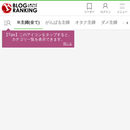
リーダー
ログイン
メニュー
※主婦(全て)
がんばる主婦
オタク主婦
ダメ主婦
パ
【Tips】このアイコンをタップすると、

カテゴリ一覧を表示できます。
閉じる