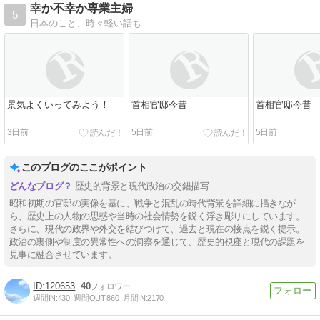
幸か不幸か専業主婦
5
日本のこと、時々軽い話も
景気よくいってみよう！
首相官邸今昔
首相官邸今昔
3日前
5日前
5日前
このブログのここがポイント
歴史的背景と現代政治の交錯描写
昭和初期の官邸の実像を基に、戦争と混乱の時代背景を詳細に描きなが
ら、歴史上の人物の思惑や当時の社会情勢を鋭く浮き彫りにしています。
さらに、現代の政界や外交を結びつけて、過去と現在の接点を鋭く提示。
政治の裏側や制度の異常性への洞察を通じて、歴史的視座と現代の課題を
見事に融合させています。
120653
40
週間IN:
430
週間OUT:
860
月間IN:
2170