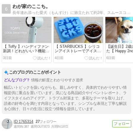
わが家のここち。
6
長年連れ添った愛犬（もんすけ）に旅立たれて約2年、スムースコートチワワの男の子（もんた）を迎え、夫婦二人と一匹暮らし。愛犬との日々、インテリア、ハンドメイド、暮らしのあれこれの記録です。
【 Toffy 】ハンディファン
【 STARBUCKS 】シリコ
【誕生日】2歳
新調！どれがいい？機能の
ンアイストレーでアイスコ
た【 Happy 2nd
選び方と使い方【ひんやり
ーヒー＆カフェオレ【アル
3日前
4日前
6日前
3Wayファン】
ファベット製氷皿】
このブログのここがポイント
情報の鮮度とわかりやすさ追求
幅広いトピックを扱いながらも、親しみやすく、具体的でわかりやすい情
報提供に重点を置いています。気になる商品紹介やイベントレポート、ラ
イフスタイルのアイデア、トラブル対策まで、多彩なテーマを取り上げ、
読者の好奇心を満たす内容となっています。シンプルな表現と丁寧な解説
を心掛け、日々の生活に役立つ情報を提供しています。
1765314
27
週間IN:
387
週間OUT:
873
月間IN:
1872