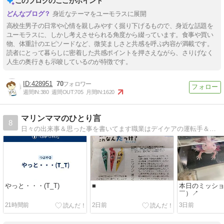
このブログのここがポイント
身近なテーマをユーモラスに展開
高校生男子の日常や心情を親しみやすく掘り下げるもので、身近な話題を
ユーモラスに、しかし考えさせられる角度から綴っています。食事や買い
物、体重計のエピソードなど、微笑ましさと共感を呼ぶ内容が満載です。
読者にとって暮らしに密着した共感ポイントを押さえながら、さりげなく
人生の奥行きも示唆しているのが特徴です。
428951
70
週間IN:
380
週間OUT:
705
月間IN:
1620
マリンママのひとり言
8
日々の出来事＆思った事を書いてます職業はデイケアの運転手＆小さな会社の経理＆主婦です
やっと・・・(T_T)
■
本日のミッショ
￣）↗
21時間前
2日前
3日前