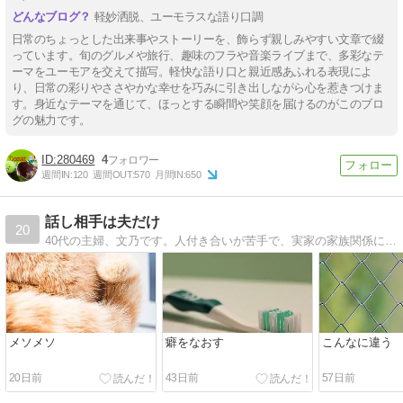
軽妙洒脱、ユーモラスな語り口調
日常のちょっとした出来事やストーリーを、飾らず親しみやすい文章で綴
っています。旬のグルメや旅行、趣味のフラや音楽ライブまで、多彩なテ
ーマをユーモアを交えて描写。軽快な語り口と親近感あふれる表現によ
り、日常の彩りやささやかな幸せを巧みに引き出しながら心を惹きつけま
す。身近なテーマを通じて、ほっとする瞬間や笑顔を届けるのがこのブロ
グの魅力です。
280469
4
週間IN:
120
週間OUT:
570
月間IN:
650
話し相手は夫だけ
20
40代の主婦、文乃です。人付き合いが苦手で、実家の家族関係に悩む、子なしひきこもり主婦です。
メソメソ
癖をなおす
こんなに違う
20日前
43日前
57日前