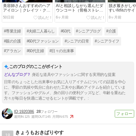
美容師さんおすすめのヘア
AIと相談しながら選んだダ
脱ぎ履きがし
アイロン｜クレイツ・クラ
ウンコート（骨格ストレー
すいfitfitの
インストレート
ト）
ツ
50日前
6ヶ月前
8ヶ月前
#専業主婦
#夫婦二人暮らし
#60代
#シニアブログ
#介護
#親の介護
#60代ファッション
#シニアの日常
#シニアライフ
#アラカン
#60代主婦
#日々の出来事
このブログのここがポイント
身近な道具やファッションに関する実用的な提案
日常のちょっとした出来事やお気に入りアイテムについての話題を中心
に、季節の気候や気分に合わせた工夫やお薦めアイテムを紹介していま
す。ファッションやグルメ、身の回りの便利グッズなど、年齢を重ねた
方々が毎日を快適に過ごせるヒントが満載です。:
1920386
28
週間IN:
125
週間OUT:
145
月間IN:
675
きょうもおきばりやす
18