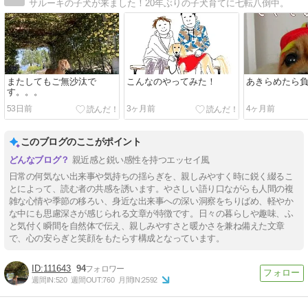
サルーキの子犬が来ました！20年ぶりの子犬育てに七転八倒中。
またしてもご無沙汰で
こんなのやってみた！
あきらめたら
す。。。
53日前
3ヶ月前
4ヶ月前
このブログのここがポイント
親近感と鋭い感性を持つエッセイ風
日常の何気ない出来事や気持ちの揺らぎを、親しみやすく時に鋭く綴るこ
とによって、読む者の共感を誘います。やさしい語り口ながらも人間の複
雑な心情や季節の移ろい、身近な出来事への深い洞察をちりばめ、軽やか
な中にも思慮深さが感じられる文章が特徴です。日々の暮らしや趣味、ふ
と気付く瞬間を自然体で伝え、親しみやすさと暖かさを兼ね備えた文章
で、心の安らぎと笑顔をもたらす構成となっています。
111643
94
週間IN:
520
週間OUT:
760
月間IN:
2592