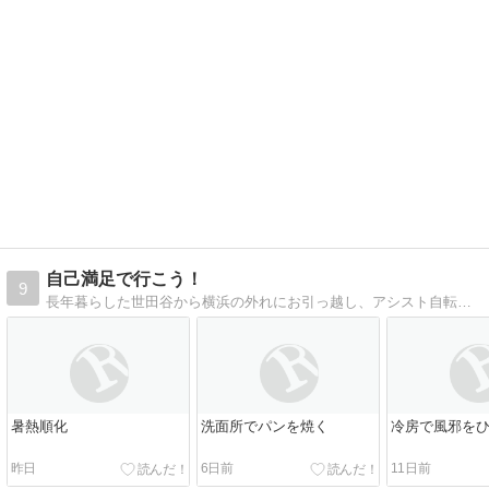
自己満足で行こう！
9
長年暮らした世田谷から横浜の外れにお引っ越し、アシスト自転車に乗って買い物してます。
暑熱順化
洗面所でパンを焼く
冷房で風邪を
昨日
6日前
11日前