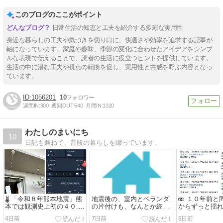
このブログのここがポイント
日常生活の知恵と工夫を紹介する多彩な実用性
身近な暮らしの工夫や気づきを切り口に、快適さや効率を追求する記事が
軸になっています。家庭や趣味、季節の変化に合わせたアイデアをシンプ
ルな表現で伝えることで、読者の生活に役立つヒントを提供しています。
生活の中に潜む工夫や視点の転換を促し、実用性と共感を呼ぶ内容となっ
ています。
1056201
10
週間IN:
300
週間OUT:
540
月間IN:
1320
わたしのまいにち
10
日記も兼ねて、普段の暮らしを綴っています。
🌡️ 「令和８年熊本地震」熊
地震後の、室内とベランダ
🫨 １０年前
本では観測史上初の４０.
の片付けも、なんとか終わ
からずっと揺
３℃の酷暑日を記録。🥵
りつつあります...
す「令和８年
4日前
7日前
9日前