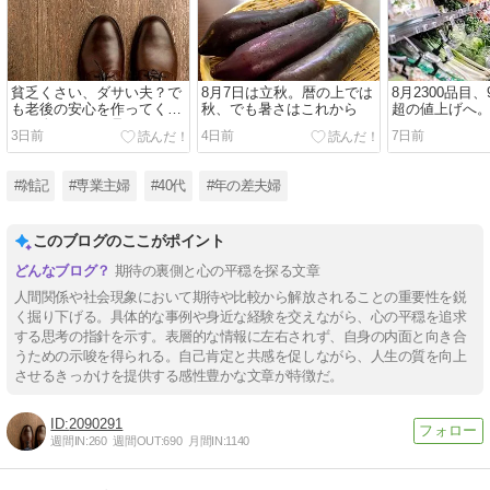
貧乏くさい、ダサい夫？で
8月7日は立秋。暦の上では
8月2300品目、
も老後の安心を作ってくれ
秋、でも暑さはこれから
超の値上げへ
た、人からどう見られるか
えるこれから
3日前
4日前
7日前
より、暮らしを守ること
#雑記
#専業主婦
#40代
#年の差夫婦
このブログのここがポイント
期待の裏側と心の平穏を探る文章
人間関係や社会現象において期待や比較から解放されることの重要性を鋭
く掘り下げる。具体的な事例や身近な経験を交えながら、心の平穏を追求
する思考の指針を示す。表層的な情報に左右されず、自身の内面と向き合
うための示唆を得られる。自己肯定と共感を促しながら、人生の質を向上
させるきっかけを提供する感性豊かな文章が特徴だ。
2090291
週間IN:
260
週間OUT:
690
月間IN:
1140