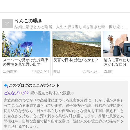
りんごの嘆き
14
結婚生活ほとんど別居。人生の折り返し点を過ぎた時、振り返ってみる。これで良かったのか。これからは自分らしく生きたいとつぶやく。
スーパーで見かけた片麻痺
災害で日本は滅びるかも？
途方に暮れた
の男性を見て思い出す
おかしな自分
16時間前
昨日
2日前
このブログのここがポイント
鋭い視点と具体的な観察力
家族の縦のつながりや高齢化にまつわる現実を冷徹に、しかし温かさをも
って見つめる筆致で綴られています。親子関係や介護、孤独の心理に鋭く
切り込みながらも、日々の暮らしや自身の小さな発見を丁寧に伝えること
に自在さを持ち、心に深く刺さる共感を呼び起こします。身近な風景と人
間模様を、自然な言葉で描き出す文章は、読む人の心境に静かな揺らぎを
生じさせるでしょう。