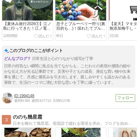
【夏休み旅行2026①】江ノ
息子とブルーベリー狩り(裏
【楽天】マキ
島に行ってきた！江ノ電と
目的も…)！採れたてブルー
無添加梅干し
鎌倉の大仏
ベリーで贅沢スムージー
ー・数か月ぶ
12時間前
昨日
2日前
ルを購入
このブログのここがポイント
日常生活と心のつながり描写が丁寧
日常の何気ない瞬間に焦点を当てながらも、こだわりの表現や感情の細や
かな伝え方が光る記事群です。災害や子どもの成長、身近な買い物や出来
事を通じて、共感と微笑みを引き出します。親しみやすくも温かみのある
筆致で、生活の一コマに潜む大切な思いを丁寧に綴っています。
1994148
週間IN:
595
週間OUT:
710
月間IN:
2795
ののち幾星霜
3
日本を離れて幾星霜。母国語で綴れる環境を求め、ブログを始めました。アメリカ中西部より、アラ還主婦が 日々の暮らしの工夫と想いをお届けします。