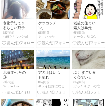
老化予防でき
ケツカッチ
老後の住まい
るらしい茄子
ン。
素人は暴走す
る
6時間前
6時間前
6時間前
つぼとリンパの山本のblog【上越市直江津】
ま、いっか
カータンBLOG あたし・主婦の頭の中
北海道へ その
雲の上はいつ
ぷく すごい良
③
も晴れ
く寝ている
7時間前
8時間前
8時間前
Simple Life
キレイ妊婦になる方法
ぷっくりぶーの忙しい毎日