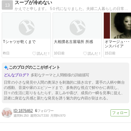
スープが冷めない
13
かえでと申します。 5０代になりました。夫婦二人暮らしの日常、 セルフネイルや親の介護などあれこれ綴ってまいります。
Tシャツが乾くまで
大相撲名古屋場所 所感
オマージュ･･･
ンスパイア
昨日
10日前
15日前
このブログのここがポイント
多彩なテーマと人間模様の詳細描写
日常の小さな発見や人間の奥深さを刺激的に描き出す。選手の人柄や舞台
の感動、音楽や家のエピソードまで、多角的な視点で鮮やかに表現し、
日々の生活に彩りをもたらす。哀しみや喜び、成長の一瞬を見事に捉え、
読者に身近な共感と新たな発見を誘う魅力的な内容が刻まれる。
1876462
6
週間IN:
250
週間OUT:
330
月間IN:
970