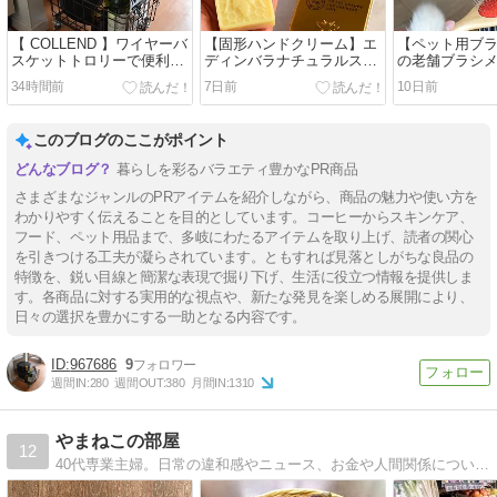
【 COLLEND 】ワイヤーバ
【固形ハンドクリーム】エ
【ペット用ブ
スケットトロリーで便利な
ディンバラナチュラルスキ
の老舗ブラシメ
見せる収納【耐荷重
ンケア【SOLID HAND
ーの両面ブラシ【
34時間前
7日前
10日前
10kg】
CREAM BAR】
BÜRSTEN】
このブログのここがポイント
暮らしを彩るバラエティ豊かなPR商品
さまざまなジャンルのPRアイテムを紹介しながら、商品の魅力や使い方を
わかりやすく伝えることを目的としています。コーヒーからスキンケア、
フード、ペット用品まで、多岐にわたるアイテムを取り上げ、読者の関心
を引きつける工夫が凝らされています。ともすれば見落としがちな良品の
特徴を、鋭い目線と簡潔な表現で掘り下げ、生活に役立つ情報を提供しま
す。各商品に対する実用的な視点や、新たな発見を楽しめる展開により、
日々の選択を豊かにする一助となる内容です。
967686
9
週間IN:
280
週間OUT:
380
月間IN:
1310
やまねこの部屋
12
40代専業主婦。日常の違和感やニュース、お金や人間関係について思うことを静かに書いています。東急東横線沿線に居住。