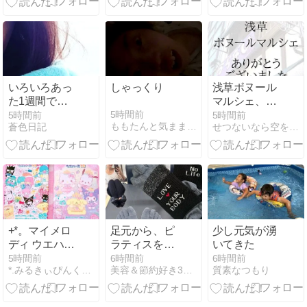
いろいろあっ
しゃっくり
浅草ボヌール
た1週間でし
マルシェ、あ
た。
りがとうござ
5時間前
5時間前
5時間前
ももたんと気ままにGO
蒼色日記
せつないなら空をごらん
いました！
+*。マイメロ
足元から、ピ
少し元気が湧
ディ ウエハー
ラティスをも
いてきた
ス・キャラポ
っと快適に✨
5時間前
6時間前
6時間前
*.みるきぃぴんくしゅがあ.*
美容＆節約好き30代主婦の日常etc
質素なつもり
トレ・クッキ
ーチャーム。
*+