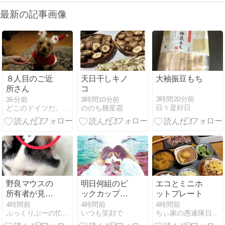
最新の記事画像
８人目のご近
天日干しキノ
大袖振豆もち
所さん
コ
3時間20分前
36分前
3時間10分前
日々是好日
どこのドイツだ。ヨーチワだった！
ののち幾星霜
野良マウスの
明日何組のビ
エコとミニホ
所有者が見つ
ックカップル
ットプレート
かった
が生まれるの
4時間前
4時間前
4時間前
ぷっくりぶーの忙しい毎日
いつも笑顔で
ちぃ家の愚連隊日記 第２章
かな？