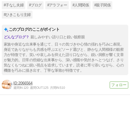
#子なし夫婦
#ブログ
#アラフォー
#人間関係
#親子関係
#ひきこもり主婦
このブログのここがポイント
親しみやすい語り口と鋭い観察眼
家族や身近な出来事を通じて、日々の気づきや心情の揺れを巧みに表現。
身近でありながらも共感を呼ぶエピソード選びと、静かな人間模様の観察
力が特徴です。笑いや哀しみを抑えた語り口ながら、鋭い洞察が響く文章
が魅力的。日常の些細な出来事から、深い感慨や気付きへとつなげ、さり
気なくもつねに鋭い視点を追求しています。読者に寄り添いながら、心の
機微を巧みに描き出す、丁寧な筆致が特徴です。
2066564
週間IN:
120
週間OUT:
125
月間IN:
510