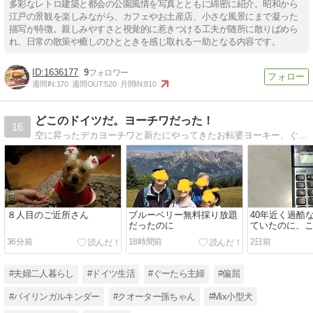
多彩なレトロ建築と都会の公園風情を写真とともに綿密に紹介。昭和から
江戸の景観を楽しみながら、カフェやお土産店、小さな風景にまで凝った
描写が特徴。親しみやすさと視覚的に惹きつける工夫が随所に散りばめら
れ、日常の散策や癒しのひとときを感じ取れる一助となる内容です。
1636177
9
週間IN:
170
週間OUT:
520
月間IN:
810
どこのドイツだ。ヨーチワだった！
16
空に昇ったデカヨーチワと新たにやってきたお転婆ヨーキー、ぐーたらママ＋バイリンガルキンダー（もうキンダーじゃないけど）＋偏屈だんな君＋クォーター孫ちゃんのテキトーなドイツ生活。ときどきお絵かき。
８人目のご近所さん
ブルーベリー無料採り放題
40年近く過酷
だったのに
ていたのに、
て、、、
36分前
18時間前
2日前
#夫婦二人暮らし
#ドイツ生活
#ぐーたら主婦
#偏屈
#バイリンガルキンダー
#クオーター孫ちゃん
#Mix小型犬