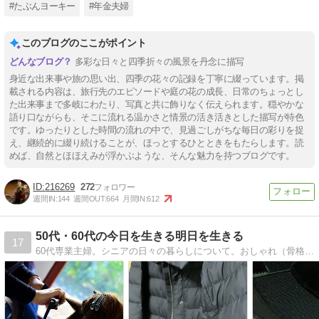
#たぶんヨーキー
#年金夫婦
このブログのここがポイント
多彩な日々と四季折々の風景を丹念に描写
身近な出来事や旅の思い出、四季の花々の記録を丁寧に綴っています。掲
載される内容は、旅行先のエピソードや庭の花の成長、日常のちょっとし
た出来事まで多岐にわたり、写真と共に飾りなく伝えられます。穏やかな
語り口ながらも、そこに流れる温かさと情景の活き活きとした描写が特色
です。ゆったりとした時間の流れの中で、見過ごしがちな毎日の彩りを捉
え、継続的に綴り続けることが、ほっとするひとときをもたらします。読
めば、自然とほほえみが浮かぶような、そんな魅力を持つブログです。
216269
272
週間IN:
144
週間OUT:
664
月間IN:
612
50代・60代の今日を生きる明日を生きる
17
60代専業主婦。シニアの日々の暮らしについて。おしゃれ（骨格ストレート・ブルベ冬）、美味しいもの、好きなもの、親たちの介護etc.