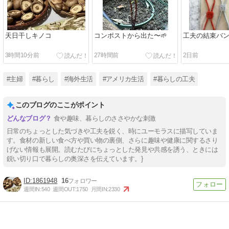
天日干しキノコ
コンポストから出た〜🌱
工夫の結束バ
3時間10分前
27時間前
2日前
#主婦
#暮らし
#海外生活
#アメリカ生活
#暮らしの工夫
このブログのここがポイント
食や趣味、暮らしのささやかな刺激
日常のちょっとした気づきや工夫を鋭く、時にユーモラスに描写していま
す。食材の新しい食べ方や買い物の裏側、さらに趣味や健康に関するさり
げない情報も展開。読むたびにちょっとした発見や共感を誘う、ときには
鋭い切り口で暮らしの奥深さを伝えています。}
1861948
16
週間IN:
540
週間OUT:
1750
月間IN:
2330