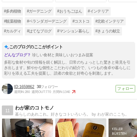
#多肉植物
#ガーデニング
#おうちごはん
#インテリア
#観葉植物
#ベランダガーデニング
#コストコ
#北欧インテリア
#カルディ
#はてなブログ
#マンション暮らし
#きょうの献立
このブログのここがポイント
珍しい食材と美味しいおつまみ提案
多彩な食材や旬の情報を鋭く解説し、日常のちょっとした驚きと発見を引
き出します。鮮やかな個性とこだわりの紹介で、いつもの食卓や暮らしに
彩りを添える工夫を提案し、読者の食欲と好奇心を刺激します。
1659862
30
週間IN:
280
週間OUT:
770
月間IN:
1340
わが家のコトモノ
11
暮らしのあれこれ。好きなコトいろいろ。 by わが家のここち。