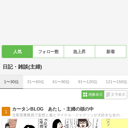
人気
フォロー数
急上昇
新着
日記・雑談(主婦)
1〜30位
31〜60位
61〜90位
91〜120位
121〜150位
画像表示
文字表示
カータンBLOG あたし・主婦の頭の中
1
元客室乗務員で妄想と嵐とマイケル・ジャクソンが大好きな女の古（こ）。羞恥心を失った今、赤裸々に超ヘタくそな絵であたしの頭の中を綴ってます。