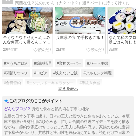
関西在住２児のおかん（大２・中２）週５パートに持って行くお弁当や子どもの話 話す相手がいないのでブログに綴っていますリウマチ治療中５年目
全くウキウキせえへん…み
兵庫県の卵 で手抜きご飯！
なんで私のブロ
んな何買って帰るん…？ と
朝ごはん何し
緑のじゃがいも
20時間前
2日前
3日前
#おうちごはん
#節約料理
#業務スーパー
#パート主婦
#関節リウマチ
#ロピア
#映えないご飯
#アルモンデ料理
#食費節約
#ニンテンドーキャラクター
#手抜き弁当
続きを表示
#楽しく子育て
このブログのここがポイント
身近な食材と節約術を丁寧に紹介
主婦の日常を丁寧に綴り、日々の工夫と気づきに焦点をあてている。冷蔵
庫の整理や食材利用のひらめき、忙しい合間の料理アイディアを鋭く描き
ながら、節約や家庭のちょっとした工夫に共感を呼ぶ。家族のために奮闘
する様子が伝わり、共感性と実用性を兼ね備えている。読むだけで日常の