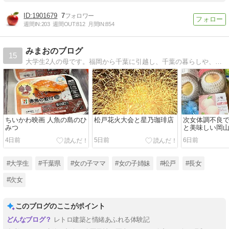
1901679
7
週間IN:
203
週間OUT:
812
月間IN:
854
みまおのブログ
15
大学生2人の母です。福岡から千葉に引越し、千葉の暮らしや、子供達のこと、仕事のことなど綴っていきます。
ちいかわ映画 人魚の島のひ
松戸花火大会と星乃珈琲店
次女体調不良で
みつ
と美味しい岡
4日前
5日前
6日前
#大学生
#千葉県
#女の子ママ
#女の子姉妹
#松戸
#長女
#次女
このブログのここがポイント
レトロ建築と情緒あふれる体験記