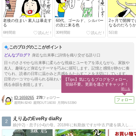
老後の住まい 素人は暴走す
60代、ゴールド、シルバー
2ヶ月で開脚で
る
の次に来る色
なるのだろう
6時間前
30時間前
5日前
このブログのここがポイント
身近な出来事に詩情を織り交ぜる語り口
日々のささやかな出来事に柔らかな視線とユーモアを添えながら、家族や
友人、趣味など身近なテーマを巧みに描写します。記憶と感情が静かに奏
でられ、読者の日常に温かみと共感をもたらすことを大切にしています。
日常の一コマから得られる味わい深さや繊細さを詩的に綴ることで、心に
【Tips】気になるブログをフォロー。

登録不要。更新を逃さずキャッチ！
残る余韻を創造します。
閉じる
1659265
278
週間IN:
8240
週間OUT:
16030
月間IN:
53390
えりゐのEveRy diaRy
2
娘(中2)・息子(小4)の母。2018年に転勤族ですが中古戸建を購入しました。家の事・子育ての事・お買い物の事・こどもごはんの記録を書いてます。