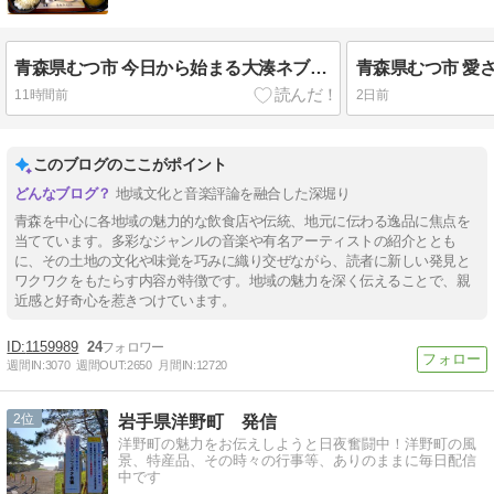
青森県むつ市 今日から始まる大湊ネブタ。そして物価高騰のご時世に、品数たくさん、デザート、ドリンクも付く衝撃1000円ホテルランチ。【はねやホテル】
11時間前
2日前
このブログのここがポイント
地域文化と音楽評論を融合した深堀り
青森を中心に各地域の魅力的な飲食店や伝統、地元に伝わる逸品に焦点を
当てています。多彩なジャンルの音楽や有名アーティストの紹介ととも
に、その土地の文化や味覚を巧みに織り交ぜながら、読者に新しい発見と
ワクワクをもたらす内容が特徴です。地域の魅力を深く伝えることで、親
近感と好奇心を惹きつけています。
1159989
24
週間IN:
3070
週間OUT:
2650
月間IN:
12720
2
岩手県洋野町 発信
洋野町の魅力をお伝えしようと日夜奮闘中！洋野町の風
景、特産品、その時々の行事等、ありのままに毎日配信
中です