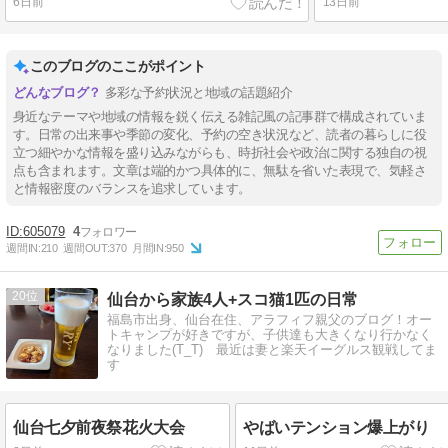
6日前
13日前
このブログのここがポイント
多彩な予約状況と地域の話題紹介
身近なテーマや地域の情報を鋭く伝える雑記風の記事群で構成されていま
す。日常の出来事や季節の変化、予約の空き状況など、読者の暮らしに役
立つ細やかな情報を盛り込みながらも、時折社会や政治に関する独自の視
点も含まれます。文章は端的かつ具体的に、無駄を省いた表現で、気軽さ
と情報密度のバランスを追求しています。
605079
4
週間IN:
210
週間OUT:
370
月間IN:
950
20
仙台から家族4人+スコ猫1匹の日常
福島市出身、仙台在住、アラフィフ親父のブログ！オー
トキャンプが好きですが、子供達も大きくなり行かなく
なりました(T_T) 最近は妻と楽天イーグルス観戦してま
す
仙台七夕前夜祭花火大会
やばいテンション爆上がり