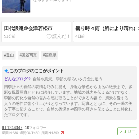
田代浪滝＠会津若松市
51分前
4日前
#登山
#風景写真
#福島県
このブログのここがポイント
自然や風景、季節の移ろいを丹念に追う
四季折々の自然の表情を巧みに捉え、身近な景色から山岳の絶景まで、多
彩な風景写真とともに紹介しています。地域の魅力を伝えるだけでなく、
季節の変化や自然の営みを感じ取ることができる内容で、風景を愛する
人々の感性に響く仕上がりとなっています。写真とともに、その一瞬の美
を丁寧に伝えることで、自然の奥深さや四季の輝きを伝えることに特化し
たブログです。
1244347
10
週間IN:
330
週間OUT:
450
月間IN:
1390