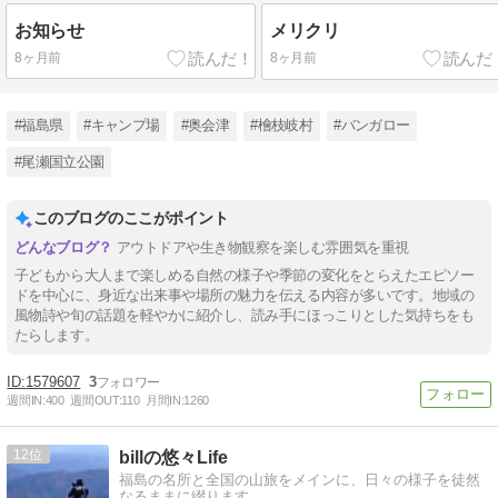
お知らせ
メリクリ
8ヶ月前
8ヶ月前
#福島県
#キャンプ場
#奥会津
#檜枝岐村
#バンガロー
#尾瀬国立公園
このブログのここがポイント
アウトドアや生き物観察を楽しむ雰囲気を重視
子どもから大人まで楽しめる自然の様子や季節の変化をとらえたエピソー
ドを中心に、身近な出来事や場所の魅力を伝える内容が多いです。地域の
風物詩や旬の話題を軽やかに紹介し、読み手にほっこりとした気持ちをも
たらします。
1579607
3
週間IN:
400
週間OUT:
110
月間IN:
1260
12
billの悠々Life
福島の名所と全国の山旅をメインに、日々の様子を徒然
なるままに綴ります。