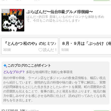
5
ぶらぱんだ〜仙台B級グルメ徘徊録〜
ぱんだ♂的日常 美味しいものやイロンナな体験を求め
て、今日もこの辺をぶらぶらします♪
『とんかつ 松のや』のヒミツ♪
3日前
5日前
このブログのここがポイント
多彩な地域料理と気軽な食事環境
街の中華や和食、ラーメン店など多ジャンルの飲食店情報を、幅広い視点
から紹介しています。個性的な店の特徴や味の違いを丁寧に解説し、実際
の訪問体験をもとにした生き生きとしたレポートを展開。町の雰囲気や店
の雰囲気も伝えることで、食事の楽しさと発見を揺さぶります。地元の魅
力や親しみやすさを感じさせる内容に仕上げ、読めば行ってみたくなる気
持ちを引き出します。
1328548
108