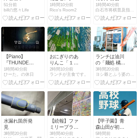
お鼻『マンデ
51分前
1時間10分前
1時間40分前
billの悠々Life
Rico's Room2
白石市将棋普及指導員のブログ
ビラと白猫く
ぅ〜』& 『庄
内アニマル倶
楽部／仔猫だ
らけの里親会
のお知らせ』
【Piano】
おにぎりのあ
ランチは油川
『THUNDERBIRD』
りんこ「１年
の「麺処 橘商
を弾きました
に１度の
店」さんで /
1時間40分前
2時間10分前
3時間20分前
ひーた。の休日
ランチが主食です。
ヨシ爺とふう婆のブログ
ARINKO'sDAY！
豊富なメニュ
お得なセット
ーから「背脂
メニュー」
煮干」を「大
盛」でオーダ
ー
水漏れ箇所発
【続報】ファ
【甲子園】青
見
ミリープラザ
森山田が初戦
かとう青森
突破！遊学館
3時間20分前
3時間40分前
5時間前