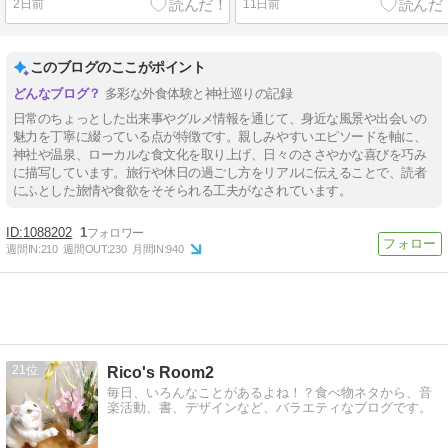
2日前
11日前
このブログのここがポイント
多彩な外食体験と神社巡りの記録
日常のちょっとした出来事やグルメ情報を通じて、身近な風景や出会いの
魅力を丁寧に綴っている点が特徴です。親しみやすいエピソードを軸に、
神社や温泉、ローカルな食文化を取り上げ、日々のささやかな喜びを巧み
に描写しています。旅行や休日の過ごし方をリアルに伝えることで、読者
にふとした旅情や食欲をそそられる工夫がなされています。
1088202
1
週間IN:
210
週間OUT:
230
月間IN:
940
21
Rico's Room2
毎日、いろんなことがあるよね！？食べ物ネタから、音
楽活動、書、デザインなど、バラエティなブログです。