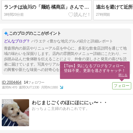
ランチは油川の「麺処 橘商店」さんで / 豊富なメニューから「背脂煮干」を「大盛」でオーダー
3時間20分前
27時間前
このブログのここがポイント
バラエティ豊かな地元グルメ紹介と詳細レポート
青森県内の新店やリニューアル店を中心に、多彩な飲食店訪問を通じて地
域の味わいを深掘りします。店内の雰囲気やメニュー詳細にこだわり、一
歩踏み込んだ食体験を伝えることにより、外食の楽しさと発見の喜びを読
者に届けています。写真やリアルな食レポートを交えながら、グルメ巡り
【Tips】気になるブログをフォロー。

の興奮や新たな味覚への好奇心を刺激します。
登録不要。更新を逃さずキャッチ！
閉じる
2004464
14
週間IN:
470
週間OUT:
1330
月間IN:
1930
10
わじまじごくのほにほににぃ〜・・
おっちょこ主婦のあれこれです。