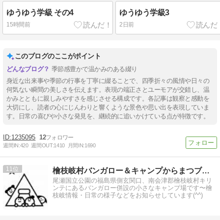
ゆうゆう学級 その4
ゆうゆう学級3
15時間前
2日前
このブログのここがポイント
季節感豊かで温かみのある綴り
身近な出来事や季節の行事を丁寧に綴ることで、四季折々の風情や日々の
何気ない瞬間の美しさを伝えます。表現の端正さとユーモアが交錯し、温
かみとともに親しみやすさを感じさせる構成です。各記事は観察と感動を
大切にし、読者の心にじんわりと響くような景色や思い出を表現していま
す。日常の喜びや小さな発見を、継続的に追いかけている点が特徴です。
1235095
12
週間IN:
420
週間OUT:
1410
月間IN:
1690
11
檜枝岐村バンガロー＆キャンプからまつブログ
尾瀬国立公園の福島県側玄関口、南会津郡檜枝岐村キリ
ンテにあるバンガロー併設の小さなキャンプ場です〜檜
枝岐情報・日常の様子などをお知らせしています(^^)