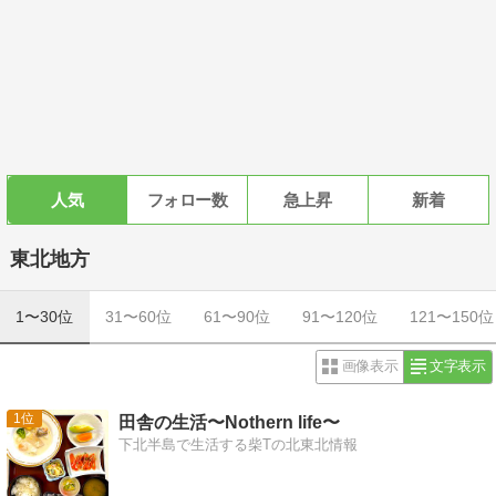
人気
フォロー数
急上昇
新着
東北地方
1〜30位
31〜60位
61〜90位
91〜120位
121〜150位
画像表示
文字表示
1
田舎の生活〜Nothern life〜
下北半島で生活する柴Tの北東北情報