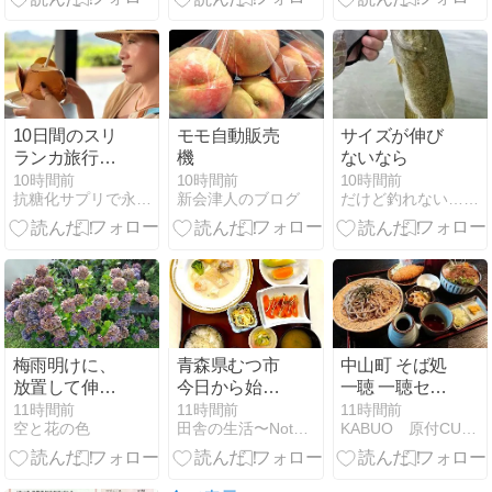
ン
10日間のスリ
モモ自動販売
サイズが伸び
ランカ旅行
機
ないなら
記…スリラン
10時間前
10時間前
10時間前
抗糖化サプリで永遠に美しく
新会津人のブログ
だけど釣れない… Saltyfish
カの絶景ホテ
ル ジェフリー
バワのヘリタ
ンスカンダラ
マに宿泊
梅雨明けに、
青森県むつ市
中山町 そば処
放置して伸び
今日から始ま
一聴 一聴セッ
すぎたアジサ
る大湊ネブ
トをご紹介！
11時間前
11時間前
11時間前
空と花の色
田舎の生活〜Nothern life〜
KABUO 原付CUBで激走。山形、東北街道巡りの旅
イを強剪定し
タ。そして物
🍜
ました
価高騰のご時
世に、品数た