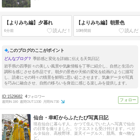
【よりみち編】夕暮れ
【よりみち編】朝景色
6分前
10時間前
このブログのここがポイント
季節感と変化を詳細に伝える天気日記
岩手県の四季折々の美しい風景や気象情報を丁寧に紹介し、自然と生活の
調和を感じさせる作品です。朝夕の景色や天候の変化を絵画のように描写
し、読者にその時々の情景を鮮明に思い起こさせます。気象データや写真
を巧みに融合させ、自然の移ろいを身近に感じる楽しみを提供します。
1529682
4
週間IN:
190
週間OUT:
1330
月間IN:
730
23
仙台・幸町からふたたび写真日記
現在仙台に暮らす人、かつて住んでいた人へ写真で仙台
の日常を撮りました。リクエストも受け付けます。ベガ
ルタ仙台、高校野球、楽天イーグルス、競馬、食べ物な
ど。