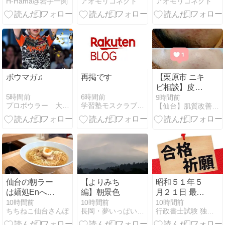
H-Hama@岩手一関
アオモリコネクト
アオモリコネクト
店、8月8日現
に6－5 6点リ
在も営業中 閉
ードから猛追
店日は「調整
受けるも1点
中」完全閉店
差で逃げ切る
セール続く
ボウマガ♫
再掲です
【栗原市 ニキ
ビ相談】皮膚
科でもなかな
5時間前
6時間前
9時間前
プロボウラー 大石奈緒
学習塾モスクラブ通信
【仙台】肌質改善スキンケアサロンＡｍｉＡ
か変わらない
方が見落とし
ていること
仙台の朝ラー
【よりみち
昭和５１年５
は麺処Enへ｜
編】朝景色
月２１日 最高
朝6時から500
裁判所大法廷
10時間前
10時間前
10時間前
ちちねこ仙台さんぽ
長岡・夢いっぱい公園
行政書士試験 独学チャレンジ！！
円・魚介出汁
判決
の醤油ラーメ