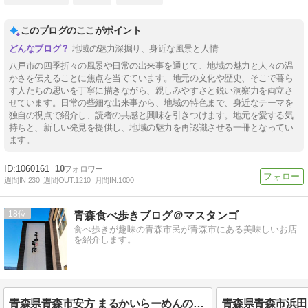
このブログのここがポイント
地域の魅力深掘り、身近な風景と人情
八戸市の四季折々の風景や日常の出来事を通じて、地域の魅力と人々の温
かさを伝えることに焦点を当てています。地元の文化や歴史、そこで暮ら
す人たちの思いを丁寧に描きながら、親しみやすさと鋭い洞察力を両立さ
せています。日常の些細な出来事から、地域の特色まで、身近なテーマを
独自の視点で紹介し、読者の共感と興味を引きつけます。地元を愛する気
持ちと、新しい発見を提供し、地域の魅力を再認識させる一冊となってい
ます。
1060161
10
週間IN:
230
週間OUT:
1210
月間IN:
1000
18
青森食べ歩きブログ＠マスタンゴ
食べ歩きが趣味の青森市民が青森市にある美味しいお店
を紹介します。
青森県青森市安方 まるかいらーめんの醤油らーめん 中