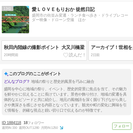
13
愛ＬＯＶＥもりおか 徒然日記
盛岡市の街並み変遷・ランチ食べ歩き・ドライブレコー
ダー映像・ドローン空撮 ほか
秋田内陸線の撮影ポイント 大又川橋梁
20時間前
2日前
このブログのここがポイント
地域の祭りと歴史的風景を巧みに融合
盛岡を中心に地域の祭り、イベント、歴史的背景に焦点を当て、その魅力
を鮮やかに伝えることに長けています。景色や飾り付け、地域の変遷を具
体的なエピソードと共に紹介し、地元の風物詩を深く掘り下げながら美し
さや奥深さを感じさせる内容となっています。観光や町の変化に興味を引
く情報を、的確な視点と鋭い切り口で伝えるのが特徴です。
1884118
18
週間IN:
330
週間OUT:
1280
月間IN:
1250