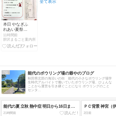
くさん、デザ
全て表示
ート、ドリン
クも付く衝撃
1000円ホテル
ランチ。【は
本日 やなぎふ
ねやホテル】
れあい夏祭り
開催
11時間前
胆沢まるごと案内所
7
能代のボウリング場の爺やのブログ
秋田県北部の海沿いの街 能代の小さなボウリング場学
生時代アルバイトで働いていたボウリング場、ひょんな
ことから運営を引き継ぐことになり ボウリングのこと
センタ…
能代の夏 立秋 熱中症 明日から16日まで お盆特別営業期間 笑顔でお迎え 笑顔でお見送り 夏の思い出作り ボウリング沼 バッティング沼
21時間前
2日前