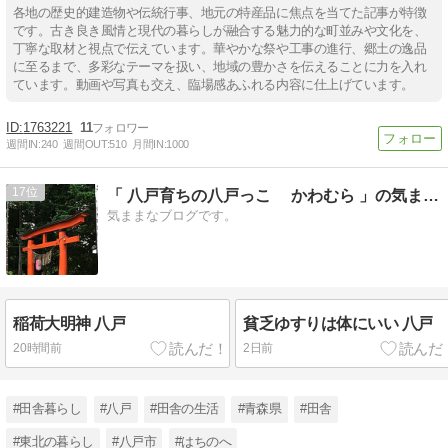
各地の歴史的建造物や伝統行事、地元の特産品に焦点を当てた記事が特徴
です。古き良き風情と現代の暮らしが融合する魅力的な町並みや文化を、
丁寧な取材と視点で伝えています。華やかな祭や工事の進行、郷土の逸品
に至るまで、多彩なテーマを扱い、地域の豊かさを伝えることに力を入れ
ています。動画や写真も交え、臨場感あふれる内容に仕上げています。
1763221
11
週間IN:
240
週間OUT:
510
月間IN:
1000
17
「 八戸育ちの八戸っこ かわむら 」の気ままブログ
気ままなブログです。
稲荷大明神 八戸
貧乏ゆすりは体にいい 八戸
20時間前
2日前
#田舎暮らし
#八戸
#田舎の生活
#青森県
#田舎
#東北の暮らし
#八戸市
#はちのへ