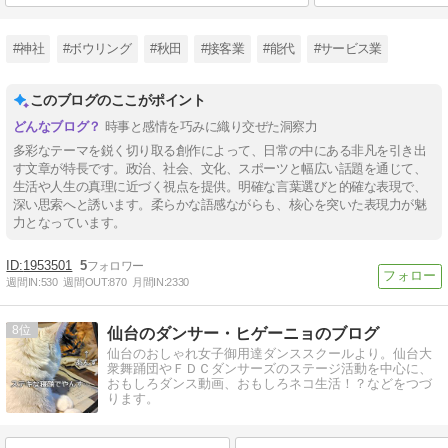
#神社
#ボウリング
#秋田
#接客業
#能代
#サービス業
このブログのここがポイント
時事と感情を巧みに織り交ぜた洞察力
多彩なテーマを鋭く切り取る創作によって、日常の中にある非凡を引き出
す文章が特長です。政治、社会、文化、スポーツと幅広い話題を通じて、
生活や人生の真理に近づく視点を提供。明確な言葉選びと的確な表現で、
深い思索へと誘います。柔らかな語感ながらも、核心を突いた表現力が魅
力となっています。
1953501
5
週間IN:
530
週間OUT:
870
月間IN:
2330
8
仙台のダンサー・ヒゲーニョのブログ
仙台のおしゃれ女子御用達ダンススクールより。仙台大
衆舞踊団やＦＤＣダンサーズのステージ活動を中心に、
おもしろダンス動画、おもしろネコ生活！？などをつづ
ります。