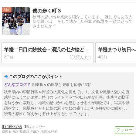
3
僕の歩く町３
秋田の思い出や風景を紹介しています。 誰にでもある大
切な思い出、 そして懐かしい秋田の風景を一緒に巡って
みませんか？
竿燈二日目の妙技会・湯沢の七夕絵どうろうまつりへ
竿燈まつり初日へ
2日前
4日前
このブログのここがポイント
四季折々の風景と祭事を多彩に紹介
秋田県内の季節行事や街並みの変化を捉えており、文化や風景の魅力を直
感的に伝えています。祭りのライトアップや伝統的な行事、街歩きの様子
を鮮やかに表現し、地域の息づかいを感じさせるのが特徴です。写真や動
画を交え、臨場感とともに秋の彩りや祭の盛り上がりを軽やかに紹介し、
読者の感性に訴えかける仕上がりとなっています。
1658755
15
週間IN:
760
週間OUT:
860
月間IN:
3740