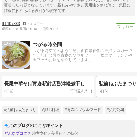
密着した内容となっています。親しみやすさと実用性を兼ね備え、気軽に
情報に触れられる設計が特徴的です。
197883
11
週間IN:
270
週間OUT:
1010
月間IN:
1100
16
つがる時空間
つがる時空間へようこそ。青森県在住の主婦ブロガーで
す。弘前公園や青森のソウルフード、郷土食、ランチや
カフェのお店を紹介しています。
長尾中華そば青森駅前店🍜津軽煮干し系ラーメン
2日前
5日前
#弘前ねぷたまつり
#郷土料理
#青森のソウルフード
#弘前公園
このブログのここがポイント
地方文化と美景紹介に特化