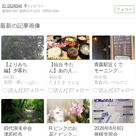
1624044
9
週間IN:
650
週間OUT:
1670
月間IN:
2640
最新の記事画像
【よりみち
【仙台 牛た
青森駅近くで
編】夕暮れ
ん】あの人気
モーニング！
店がエスパル
「珈琲舎」の
6分前
48分前
50分前
長岡・夢いっぱい公園
たまたま そんな 出会いに感謝♪
青森のいつものごはん ゆこの地元民おすすめグルメ
地下にオープ
トーストがお
ン！厚切り牛
いしすぎた
たんが絶品｜
牛たん炭焼 利
久 仙台駅本店
田代浪滝＠会
R ピンクのお
2026年8月8日
津若松市
花とピンクの
将棋学習会