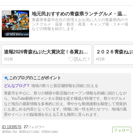
4
地元民おすすめの青森県ランチグルメ・温泉・観光情報サイト
青森県青森市在住の管理人がお気に入りの青森県内のラ
ンチグルメ・温泉・観光・産直・キャンプ場・スキー場
などの情報を紹介します。
速報2026青森ねぶた大賞決定！各賞および大型ねぶた全２３台公開
3日前
4日前
このブログのここがポイント
地域の祭りと新店舗情報を詳細に伝える
青森市を中心に、祭りの模様や新店舗のオープン情報を的確に紹介しなが
ら、YouTube動画やチャンネル登録を促す構成が特徴です。祭りやグルメ
など地元の最新情報を多角的に伝え、華やかな動画連動を駆使して視覚的
にも楽しめる内容となっています。情報に統一性を持たせつつ、地域の風
景やイベントの臨場感を伝える工夫も随所に見られます。
1939576
27
週間IN:
750
週間OUT:
1950
月間IN:
3480