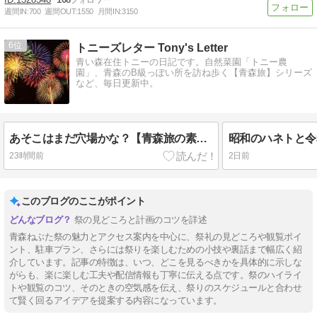
週間IN:
700
週間OUT:
1550
月間IN:
3150
6
トニーズレター Tony's Letter
青い森在住トニーの日記です。自然菜園「トニー農
園」、青森のB級っぽい所を訪ね歩く【青森旅】シリーズ
など、毎日更新中。
あそこはまだ穴場かな？【青森旅の素・POG】
昭和のハネトと令
23時間前
2日前
このブログのここがポイント
祭の見どころと計画のコツを詳述
青森ねぶた祭の魅力とアクセス案内を中心に、祭礼の見どころや観覧ポイ
ント、駐車プラン、さらには祭りを楽しむための小技や裏話まで幅広く紹
介しています。記事の特徴は、いつ、どこを見るべきかを具体的に示しな
がらも、楽に楽しむ工夫や配信情報も丁寧に伝える点です。祭のハイライ
トや観覧のコツ、そのときの空気感を伝え、祭りのスケジュールと合わせ
て賢く回るアイデアを提案する内容になっています。