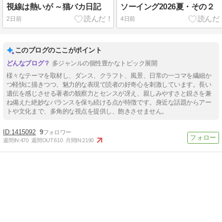
視線は熱いが ～猫バカ日記
ソーイング2026夏・その２
2日前
4日前
このブログのここがポイント
多ジャンルの個性豊かなトピック展開
様々なテーマを取材し、ダンス、クラフト、風景、日常の一コマを繊細か
つ軽快に描きつつ、魅力的な表現で読者の好奇心を刺激しています。長い
遺伝を感じさせる著者の観察力とセンスが冴え、親しみやすさと鋭さを兼
ね備えた絶妙なバランスを保ち続ける点が特徴です。身近な話題からアー
トや文化まで、多角的な視点を提供し、飽きさせません。
1415092
9
週間IN:
470
週間OUT:
610
月間IN:
2190