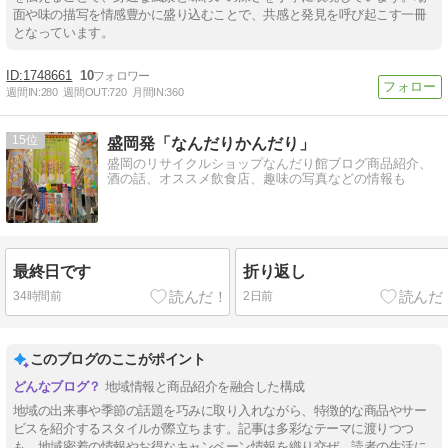
面や味の描写を情感豊かに盛り込むことで、共感と発見を呼び起こす一冊
となっています。
1748661
10
週間IN:
280
週間OUT:
720
月間IN:
360
15
盛岡発「なんだりかんだり」
盛岡のリサイクルショップなんだり館ブログ商品紹介、
酒の話、オススメ飲食店、趣味の写真などの情報も
最終日です
折り返し
34時間前
2日前
このブログのここがポイント
地域情報と商品紹介を融合した構成
地域の出来事や季節の話題を巧みに取り入れながら、特徴的な商品やサー
ビスを紹介するスタイルが際立ちます。記事は多彩なテーマに渡りつつ
も、地域密着の情報やお得なキャンペーン情報を織り交ぜ、読者の生活に