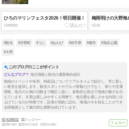
ひろのマリンフェスタ2026！明日開催！
梅雨明けの大野海
16時間前
2日前
#観光
#洋野町
#うに
#あわび
#岩手県
#種市
#海浜公園
#大野
このブログのここがポイント
地元情報と観光の最新動向紹介
地域のイベントや名所、特産品についてリアルタイムで紹介し、常に新し
い発見を提供します。観光スポットやグルメ情報だけでなく、祭りや交通
情報、地元の人物の活動まで幅広く扱い、多角的な視点で地域の魅力を伝
えています。文章は親しみやすくも明瞭で、地元愛を感じさせる内容に仕
上げているのが特徴です。読者が気軽に訪れ、地域の今を知ることができ
る情報源として魅力的な展開を続けています。
628932
11
週間IN:
960
週間OUT:
2810
月間IN:
4080