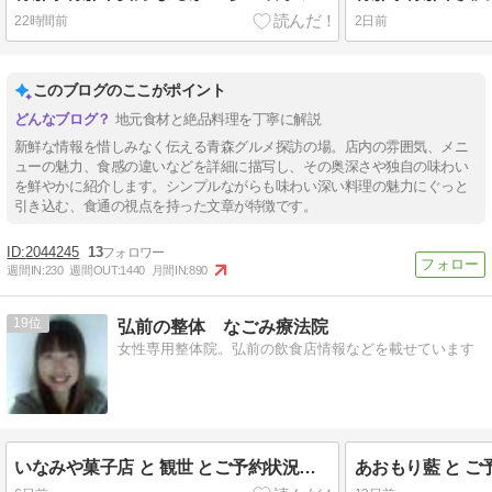
22時間前
2日前
このブログのここがポイント
地元食材と絶品料理を丁寧に解説
新鮮な情報を惜しみなく伝える青森グルメ探訪の場。店内の雰囲気、メニ
ューの魅力、食感の違いなどを詳細に描写し、その奥深さや独自の味わい
を鮮やかに紹介します。シンプルながらも味わい深い料理の魅力にぐっと
引き込む、食通の視点を持った文章が特徴です。
2044245
13
週間IN:
230
週間OUT:
1440
月間IN:
890
19
弘前の整体 なごみ療法院
女性専用整体院。弘前の飲食店情報などを載せています
いなみや菓子店 と 観世 とご予約状況（3～22日）
あおもり藍 と ご予