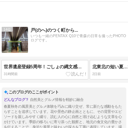
14
戸(のへ)のつく町から...
いつも一緒のPENTAX Q10で青森の日常を撮ったPHOTO
ログです。
世界遺産登録5周年！ごしょの縄文感謝祭に行ってきました♪
北東北の短い夏…
31時間前
2日前
このブログのここがポイント
自然美とグルメ情報を軽妙に融合
春夏秋冬の風景美とグルメ体験を巧みに織り交ぜ、常に新たな感動をもた
らすことを追求しています。花や景色の静止画とともに、その背景やエピ
ソードを親しみやすく綴り、読む人の心に自然と溶け込むような文章を心
がけています。季節の移ろいに寄り添った観察と、地元の食文化の豊かさ
を伝えることで、身近な風景と味わいの深さを丁寧に表現しています。場