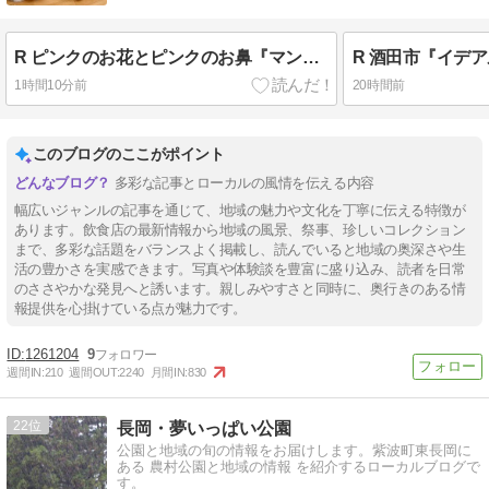
R ピンクのお花とピンクのお鼻『マンデビラと白猫くぅ〜』& 『庄内アニマル倶楽部／仔猫だらけの里親会のお知らせ』
1時間10分前
20時間前
このブログのここがポイント
多彩な記事とローカルの風情を伝える内容
幅広いジャンルの記事を通じて、地域の魅力や文化を丁寧に伝える特徴が
あります。飲食店の最新情報から地域の風景、祭事、珍しいコレクション
まで、多彩な話題をバランスよく掲載し、読んでいると地域の奥深さや生
活の豊かさを実感できます。写真や体験談を豊富に盛り込み、読者を日常
のささやかな発見へと誘います。親しみやすさと同時に、奥行きのある情
報提供を心掛けている点が魅力です。
1261204
9
週間IN:
210
週間OUT:
2240
月間IN:
830
22
長岡・夢いっぱい公園
公園と地域の旬の情報をお届けします。紫波町東長岡に
ある 農村公園と地域の情報 を紹介するローカルブログで
す。