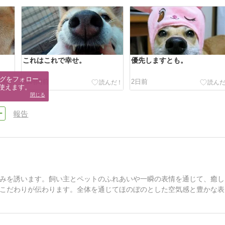
これはこれで幸せ。
優先しますとも。
グをフォロー。

35時間前
2日前
使えます。
閉じる
報告
みを誘います。飼い主とペットのふれあいや一瞬の表情を通じて、癒し
こだわりが伝わります。全体を通じてほのぼのとした空気感と豊かな表