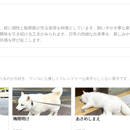
、鋭い感性と観察眼が光る表現を特徴としています。飼い犬や大事な家
興味を引き続ける工夫がみられます。日常の些細な出来事を、親しみや
共感を呼び起こします。
珍しい白い毛の柴犬｢きなこ｣です。人懐っこくて、なでられるのが大好き。ワンコにも優しくフレンドリーな柴犬らしくない柴
梅雨明け
あさめしまえ