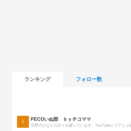
ランキング
フォロー数
PECOいぬ部 ｂｙチコママ
1
元野犬ひなとの日々を綴っています。YouTubeにてア