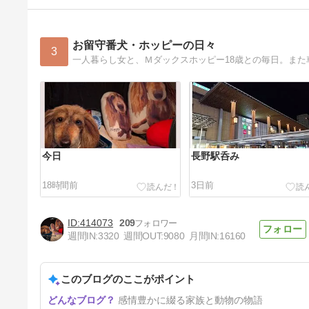
お留守番犬・ホッピーの日々
3
今日
長野駅呑み
18時間前
3日前
414073
209
週間IN:
3320
週間OUT:
9080
月間IN:
16160
このブログのここがポイント
夏休み月
感情豊かに綴る家族と動物の物語