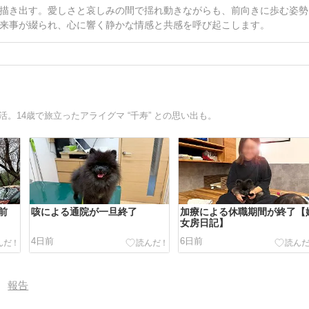
描き出す。愛しさと哀しみの間で揺れ動きながらも、前向きに歩む姿勢
来事が綴られ、心に響く静かな情感と共感を呼び起こします。
活。14歳で旅立ったアライグマ “千寿” との思い出も。
前
咳による通院が一旦終了
加療による休職期間が終了【
女房日記】
4日前
6日前
報告