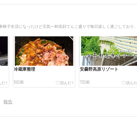
一人暮らし女と、Ｍダックスホッピー18歳との毎日。また車椅子生活になったけど元気一杯笑顔てん
冷蔵庫整理
安曇野高原リゾート
5日前
7日前
報告