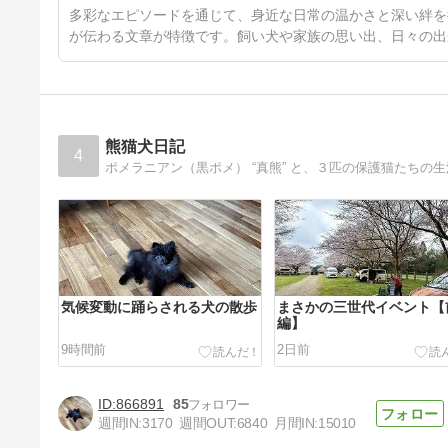
8日前
多彩なエピソードを通じて、身近な日常の温かさと深い絆を
が伝わる文章が特徴です。飼い犬や家族の思い出、日々の出
熊猫犬日記
4
ポメラニアン（黒ポメ） “真熊” と、３匹の保護猫たちの生
気候変動に踊らされる犬の散歩
まさかの三世代イベント【
編】
9時間前
2日前
866891
85
週間IN:
3170
週間OUT:
6840
月間IN:
15010