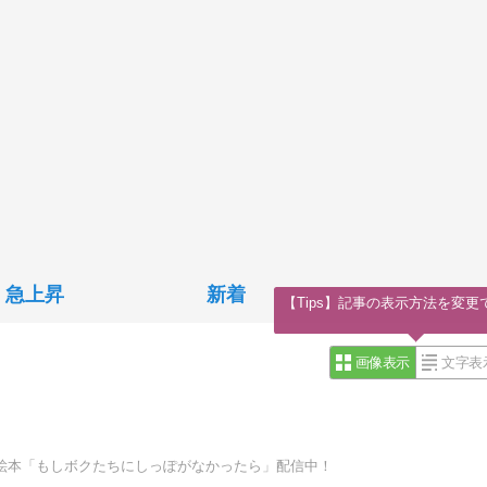
急上昇
新着
【Tips】記事の表示方法を変更
画像表示
文字表
ニメ絵本「もしボクたちにしっぽがなかったら」配信中！