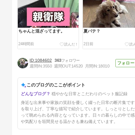
ちゃんと混ざってます。
夏バテ？
24時間前
2日前
1084602
363
週間IN:
3550
週間OUT:
14520
月間IN:
18010
このブログのここがポイント
案件きたものの…。
穏やかな日常とこだわりのペット服記録
5日前
身近な出来事や家族の笑顔を優しく綴った日常の断片集です
を取り上げ、丁寧な描写で紹介しています。しっとりとした
って眺められる内容となっています。日々の暮らしの中で感
や気配りを垣間見せる温かさも兼ね備えています。