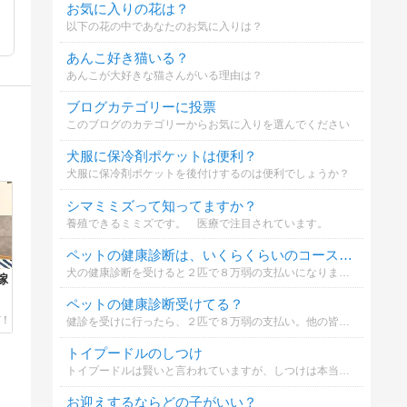
お気に入りの花は？
以下の花の中であなたのお気に入りは？
あんこ好き猫いる？
あんこが大好きな猫さんがいる理由は？
ブログカテゴリーに投票
このブログのカテゴリーからお気に入りを選んでください
犬服に保冷剤ポケットは便利？
犬服に保冷剤ポケットを後付けするのは便利でしょうか？
シマミミズって知ってますか？
養殖できるミミズです。 医療で注目されています。
ペットの健康診断は、いくらくらいのコースにしてますか？
犬の健康診断を受けると２匹で８万弱の支払いになりまして。世間の皆さんは、いくらくらい払っているのだろう？と疑問に思いましての質問です。ご協力お願いします。（１匹あたりの金額でお願いします）
嫁
ペットの健康診断受けてる？
健診を受けに行ったら、２匹で８万弱の支払い。他の皆様は健診、受けているのだろうか？いくらくらいかけているのだろうか？
トイプードルのしつけ
トイプードルは賢いと言われていますが、しつけは本当にしやすいでしょうか？
お迎えするならどの子がいい？