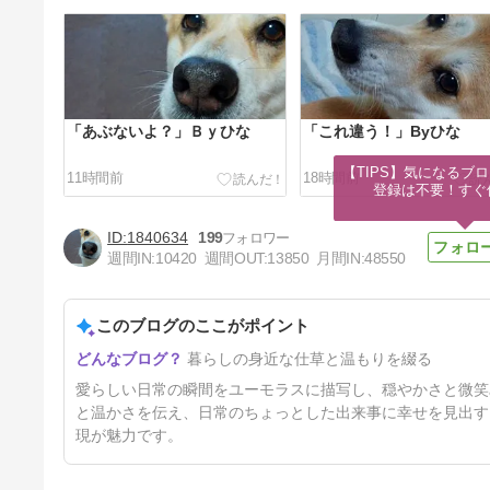
「あぶないよ？」Ｂｙひな
「これ違う！」Byひな
【TIPS】気になるブロ
11時間前
18時間前
登録は不要！すぐ
1840634
199
週間IN:
10420
週間OUT:
13850
月間IN:
48550
このブログのここがポイント
チコもひなも大好きな。
暮らしの身近な仕草と温もりを綴る
2日前
愛らしい日常の瞬間をユーモラスに描写し、穏やかさと微笑
と温かさを伝え、日常のちょっとした出来事に幸せを見出す
現が魅力です。