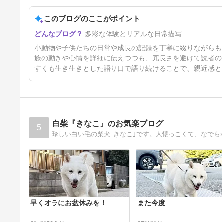
このブログのここがポイント
7月29日、それは２つの節目
多彩な体験とリアルな日常描写
8日前
小動物や子供たちの日常や成長の記録を丁寧に綴りながらも
族の動きや心情を詳細に伝えつつも、冗長さを避けて読者の
すくも生き生きとした語り口で語り続けることで、親近感と
白柴『きなこ』のお気楽ブログ
5
早くオラにお盆休みを！
また今度