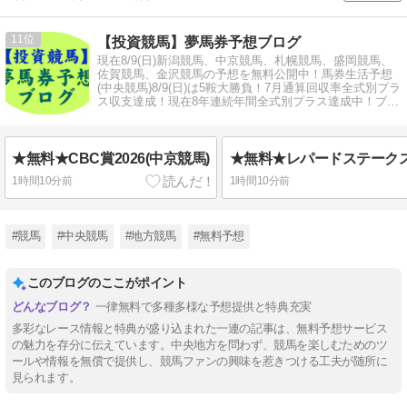
11
【投資競馬】夢馬券予想ブログ
現在8/9(日)新潟競馬、中京競馬、札幌競馬、盛岡競馬、
佐賀競馬、金沢競馬の予想を無料公開中！馬券生活予想
(中央競馬)8/9(日)は5鞍大勝負！7月通算回収率全式別プラ
ス収支達成！現在8年連続年間全式別プラス達成中！ブロ
グ必見です！
★無料★CBC賞2026(中京競馬)
1時間10分前
1時間10分前
#競馬
#中央競馬
#地方競馬
#無料予想
このブログのここがポイント
一律無料で多種多様な予想提供と特典充実
多彩なレース情報と特典が盛り込まれた一連の記事は、無料予想サービス
の魅力を存分に伝えています。中央地方を問わず、競馬を楽しむためのツ
ールや情報を無償で提供し、競馬ファンの興味を惹きつける工夫が随所に
見られます。