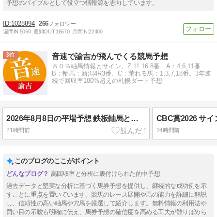
予想のバイブルとして役立つ情報源を志向しています。
1028894
266
週間IN:
5060
週間OUT:
16570
月間IN:
22400
3
音速で諭吉が飛んでくる競馬予想
８０％軸馬情報とサイン。Z:11.16.8番 A：4,6,11番
B：軸馬：新潟4R3番、C：荒れる馬：1,3,7,18番。3年連
続で回収率100%超えの札幌ダート予想
2026年8月8日の平場予想 鉄板軸馬と穴馬と条件戦予想付き
21時間前
24時間前
このブログのここがポイント
高回収率と分析に裏付けられた的中予想
過去データと堅実な分析に基づく馬券予想を提供し、継続的な成功例を示
すことに重点を置いています。競馬のレース展開や馬の能力を詳細に解説
し、信頼性の高い軸馬や穴馬を厳選して紹介します。無料情報の利用法や
買い目の示唆も明確に伝え、馬券予想の確信度を高める工夫が散りばめら