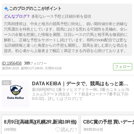
このブログのここがポイント
多彩なレース予想と詳細分析を提供
穴馬特捜班は、中央と地方の競馬予想に特化し、鋭い期待値分析と的確な
穴馬選出を特色としています。競馬における荒れる可能性を見極め、全レ
ースの全貌を把握した情報を展開。注目レースの穴馬と相手馬を徹底的に
解析し、正確な予想をサポートし続けています。有料のnote配信では更な
る詳細情報と違った角度からの予想も展開し、競馬を楽しむ新たな視点を
提供。初心者から上級者まで幅広く満足できる内容を心掛けております。
1956458
389
週間IN:
2020
週間OUT:
18430
月間IN:
4100
6
DATA KEIBA｜データで、競馬はもっと楽しくなる。
新潟6R[80%] 1番ライヒスアドラー96, 3番カニキュル76
エルムSデータ消去法「？？前走4コーナー7番手以下(0-
0-0-32)」詳しくはブログにて
8月9日[高確馬](札幌2R,新潟10R他)
1時間前
3時間30分前