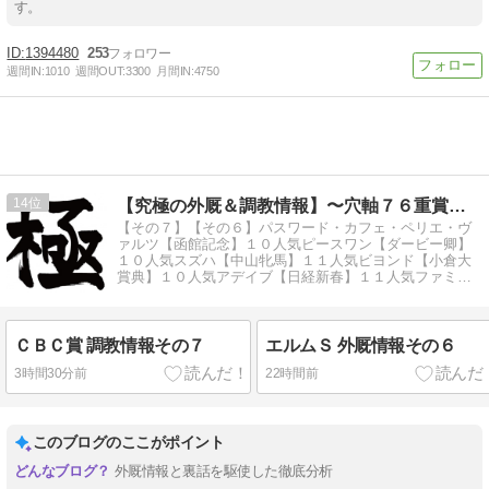
す。
1394480
253
週間IN:
1010
週間OUT:
3300
月間IN:
4750
14
【究極の外厩＆調教情報】〜穴軸７６重賞配信４０重賞馬券圏内〜
【その７】【その６】パスワード・カフェ・ペリエ・ヴ
ァルツ【函館記念】１０人気ピースワン【ダービー卿】
１０人気スズハ【中山牝馬】１１人気ビヨンド【小倉大
賞典】１０人気アデイブ【日経新春】１１人気ファミリ
ー【フェアリー】１１人気レオアジャ
ＣＢＣ賞 調教情報その７
エルムＳ 外厩情報その６
3時間30分前
22時間前
このブログのここがポイント
外厩情報と裏話を駆使した徹底分析