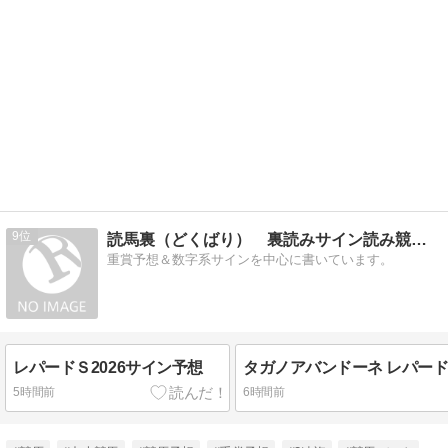
9
読馬裏（どくばり） 裏読みサイン読み競馬予想
重賞予想＆数字系サインを中心に書いています。
レパードＳ2026サイン予想
5時間前
6時間前