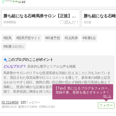
勝ち組になる石崎馬券サロン【正規】口コミ,結果,検証,実証,単勝１点コロガシ,石崎メルマガ
35時間前
3日前
#競馬
#競馬予想サイト
#枠連予想
#1点馬券
#単勝1点
#単勝コロガシ
このブログのここがポイント
具体的な数字とリアルな声を掲載
馬券塾やサロンのリアルな投資実績を詳細に伝えることに力を入れていま
す。実証された収支結果や口コミコメントを通じて、参加者の経験と証言
をわかりやすく紹介。無料の買い目公開や思わず納得の取引実績も敢えて
掲載し、投資の確かな証拠を提示しています。わかりやすさと信頼感が特
【Tips】気になるブログをフォロー。

徴で、馬券投資に興味を持つ方に役立つ情報源となっています。
登録不要。更新を逃さずキャッチ！
閉じる
2114659
123
週間IN:
6120
週間OUT:
19050
月間IN:
21320