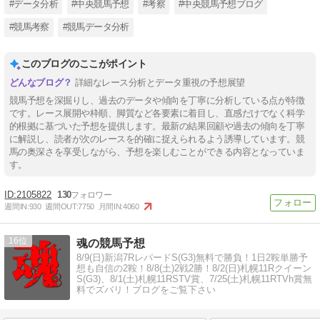
#データ分析
#中央競馬予想
#考察
#中央競馬予想ブログ
#競馬考察
#競馬データ分析
このブログのここがポイント
詳細なレース分析とデータ重視の予想展望
競馬予想を深掘りし、過去のデータや傾向を丁寧に分析している点が特徴
です。レース展開や枠順、脚質など各要素に着目し、直感だけでなく科学
的根拠に基づいた予想を提供します。最新の結果回顧や過去の傾向を丁寧
に解説し、読者が次のレースを的確に捉えられるよう誘導しています。競
馬の奥深さを享受しながら、予想を楽しむことができる内容となっていま
す。
2105822
130
週間IN:
930
週間OUT:
7750
月間IN:
4060
16
魂の競馬予想
8/9(日)新潟7RレパードS(G3)無料で勝負！1日2鞍単勝予
想も自信の2鞍！8/8(土)2戦2勝！8/2(日)札幌11Rクイーン
S(G3)、8/1(土)札幌11RSTV賞、7/25(土)札幌11RTVh賞無
料でズバリ！ブログをご覧下さい