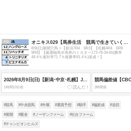
4
オニキス029【馬券生活 競馬で生きていく】競馬偏差値で攻略
8/9(日)展開穴馬⇒【新潟7R4 9R3】【札幌4R4 6R9
9R9】【厳選軸馬＠馬券のミカタ⇒173-78-34-65(勝率
49.4％連対率71.7％複勝率81.4％)達成！】
2026年8月9日(日)【新潟･中京･札幌】JRA競馬偏差値予想表
1時間10分前
2時間前
#競馬
#中央競馬
#外厩
#重賞予想
#騎手
#偏差値
#追切
#展開
#厩舎
#ノーザンファーム
#社台ファーム
#チャンピオンヒルズ