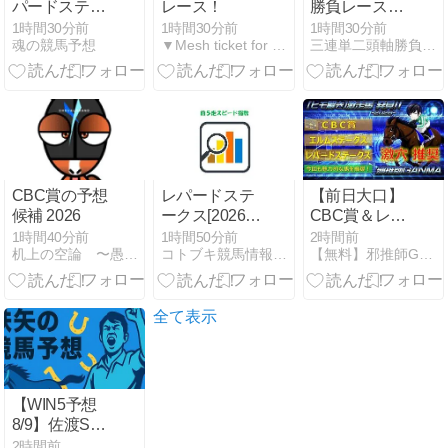
パードステー
レース！
勝負レース予
クス2026】
想
1時間30分前
1時間30分前
1時間30分前
魂の競馬予想
▼Mesh ticket for TERAYAMA
三連単二頭軸勝負！〜勝てなければ意味がない！〜
CBC賞の予想
レパードステ
【前日大口】
候補 2026
ークス[2026]
CBC賞＆レパ
前５走のスピ
ードステーク
1時間40分前
1時間50分前
2時間前
机上の空論 〜愚者、策を弄す〜
コトブキ競馬情報局 | 指数で絞って単複勝負
【無料】邪推師GANMAのフレキシブル馬券法！
ード指数
スであの人気
薄馬に大口投
票があった！
＜2026＞
全て表示
【WIN5予想
8/9】佐渡S・
浜名湖特別・
2時間前