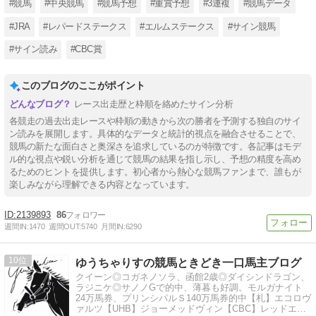
#競馬
#中央競馬
#競馬予想
#重賞予想
#3連複
#競馬データ
#JRA
#レパードステークス
#エルムステークス
#サイン競馬
#サイン読み
#CBC賞
このブログのここがポイント
レース出走歴と枠順を絡めたサイン分析
各競走の過去出走レースや枠順の動きから次の勝者を予測する独自のサイ
ン読みを展開します。具体的なデータと統計的視点を融合させることで、
競馬の新たな面白さと奥深さを追求しているのが特徴です。各記事はモデ
ル的な視点や鋭い分析を通じて競馬の結果を指し示し、予想の精度を高め
るためのヒントを提供します。初心者から熱心な競馬ファンまで、誰もが
楽しみながら理解できる内容となっています。
2139893
86
週間IN:
1470
週間OUT:
5740
月間IN:
6290
10
ゆうちゃりすの競馬ときどき一口馬主ブログ
クイーン◎コガネノソラ、函館2歳◎ダイシンドラゴン、
ラジニケ◎サノノGで的中、薄暮も好調。モルガナイト
24万馬券、プリンシパルＳ140万馬券的中【札】エコロヴ
ァルツ【UHB】ジョーメッドヴィン【CBC】レッドエヴ