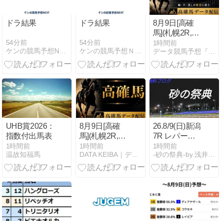
ドラ結果
ドラ結果
8月9日[高確
馬](札幌2R,新
潟10R他)
54分前
54分前
1時間前
ケンの競馬予想NEXT
ケンの競馬予想ＮＥＸＴ
データ競馬予想『激走!データ競馬+』
UHB賞2026：
8月9日[高確
26.8/9(日)新潟
指数付出馬表
馬](札幌2R,新
7R レパードS
潟10R他)
GⅢ
1時間前
1時間前
1時間前
温故知福馬
DATA KEIBA｜データで、競馬はもっと楽しくなる。
-砂の祭典-by.浅井(おおきづダート)