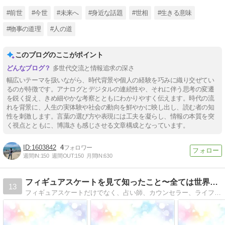
#前世
#今世
#未来へ
#身近な話題
#世相
#生きる意味
#物事の道理
#人の道
このブログのここがポイント
多世代交流と情報追求の深さ
幅広いテーマを扱いながら、時代背景や個人の経験を巧みに織り交ぜてい
るのが特徴です。アナログとデジタルの連続性や、それに伴う思考の変遷
を鋭く捉え、きめ細やかな考察とともにわかりやすく伝えます。時代の流
れを背景に、人生の実体験や社会の動向を鮮やかに映し出し、読む者の知
性を刺激します。言葉の選び方や表現には工夫を凝らし、情報の本質を突
く視点とともに、博識さも感じさせる文章構成となっています。
1603842
4
週間IN:
150
週間OUT:
150
月間IN:
630
フィギュアスケートを見て知ったこと〜全ては世界を映し出す鏡
13
フィギュアスケートだけでなく、占い師、カウンセラー、ライフコンサルタントとして感じたことや思ったこと、大切なことを伝えます。