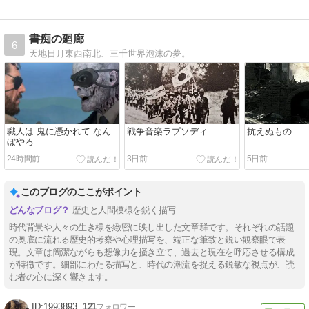
書痴の廻廊
6
天地日月東西南北、三千世界泡沫の夢。
職人は 鬼に憑かれて なん
戦争音楽ラプソディ
抗えぬもの
ぼやろ
24時間前
3日前
5日前
このブログのここがポイント
歴史と人間模様を鋭く描写
時代背景や人々の生き様を緻密に映し出した文章群です。それぞれの話題
の奥底に流れる歴史的考察や心理描写を、端正な筆致と鋭い観察眼で表
現。文章は簡潔ながらも想像力を掻き立て、過去と現在を呼応させる構成
が特徴です。細部にわたる描写と、時代の潮流を捉える鋭敏な視点が、読
む者の心に深く響きます。
1993893
121