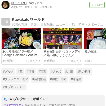
1510890
74
週間IN:
120
週間OUT:
60
月間IN:
580
Kawakatuワールド
16
70男の料理、音楽、 自然散策、ニュース・TV・時事・スポーツの愚痴や賛美とか、なんでもあり
あぶり油揚げで一献／
秋を探した8・8ロックデイ
夏の三食
George Coleman / Autumn
／熱い卵とじうどん／一献
In New York
／真夏の夜の夢
34時間前
34時間前
3日前
#グルメ
#花
#京都
#写真
#ジャズ
#九州
#男の料理
#ブラックユーモア
#詩的生活
#和歌・俳句
#軽音楽
#サブカルチャー
このブログのここがポイント
多彩な視点と深い思索が交差する文章