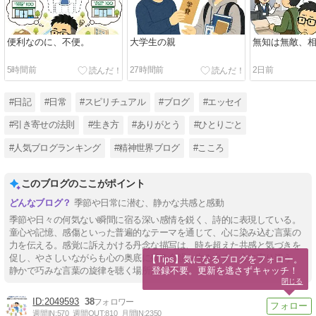
便利なのに、不便。
大学生の親
無知は無敵、
5時間前
27時間前
2日前
#日記
#日常
#スピリチュアル
#ブログ
#エッセイ
#引き寄せの法則
#生き方
#ありがとう
#ひとりごと
#人気ブログランキング
#精神世界ブログ
#こころ
このブログのここがポイント
季節や日常に潜む、静かな共感と感動
季節や日々の何気ない瞬間に宿る深い感情を鋭く、詩的に表現している。
童心や記憶、感傷といった普遍的なテーマを通じて、心に染み込む言葉の
力を伝える。感覚に訴えかける丹念な描写は、時を超えた共感と気づきを
促し、やさしいながらも心の奥底に残る余韻を生み出す。心に寄り添う、
【Tips】気になるブログをフォロー。

登録不要。更新を逃さずキャッチ！
静かで巧みな言葉の旋律を聴く場所だ。
閉じる
2049593
38
週間IN:
570
週間OUT:
810
月間IN:
2350