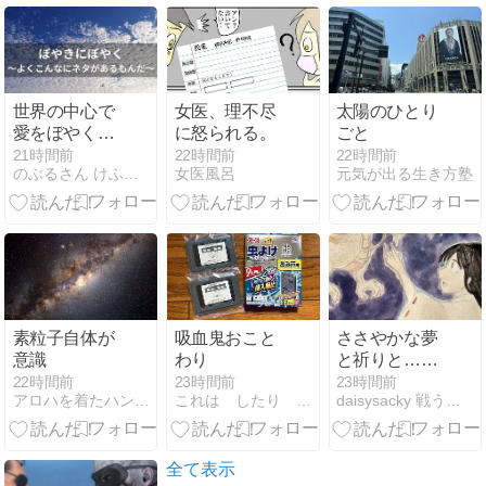
世界の中心で
女医、理不尽
太陽のひとり
愛をぼやく｜
に怒られる。
ごと
ぼやきにぼや
21時間前
22時間前
22時間前
のぶるさん けふはどこ行く？
女医風呂
元気が出る生き方塾
く 〜よくこん
なにネタがあ
るもんだ〜
素粒子自体が
吸血鬼おこと
ささやかな夢
意識
わり
と祈りと…御
手洗さんのい
22時間前
23時間前
23時間前
アロハを着たハンター
これは したり 〜 笹木 砂希の毎日
daisysacky 戦う骨無し女
うことには…
493
全て表示