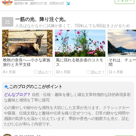
週間IN:
98
週間OUT:
35
月間IN:
427
一筋の光、降り注ぐ光。
21
人生はなかなかに試練が多くて。7回転んでも8回起き上がるために、私に力をくれたモノたちを記録します。どんなところが魅力で、どんな風に心に効いたかを、できるだけ丁寧にエッセイの形に綴りお届けします。
晩秋の奈良へ―小さな家族
風に揺れる散歩道のコスモ
それは、チュ
旅行と天平文様
ス
間
8ヶ月前
10ヶ月前
11ヶ月前
このブログのここがポイント
自然・伝統・趣味を優しく綴る文章特徴的な詩的表現多彩
な趣味と感情を丁寧に描写
心の癒やしや細やかな感性を大切にした文章が光ります。クラシックカー
や薔薇、伝統文様など趣味や伝承を織り交ぜつつも、日常の静かな時間や
感謝の気持ちを温かく伝えています。季節や景色への観察力も光り、読む
たびに心が和らぐ内容です。