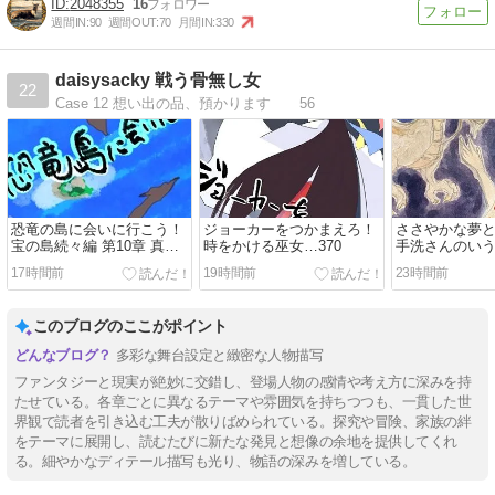
2048355
16
週間IN:
90
週間OUT:
70
月間IN:
330
daisysacky 戦う骨無し女
22
Case 12 想い出の品、預かります 56
恐竜の島に会いに行こう！
ジョーカーをつかまえろ！
ささやかな夢
宝の島続々編 第10章 真の
時をかける巫女…370
手洗さんのい
ヒーローは誰だ？…106
493
17時間前
19時間前
23時間前
このブログのここがポイント
多彩な舞台設定と緻密な人物描写
ファンタジーと現実が絶妙に交錯し、登場人物の感情や考え方に深みを持
たせている。各章ごとに異なるテーマや雰囲気を持ちつつも、一貫した世
界観で読者を引き込む工夫が散りばめられている。探究や冒険、家族の絆
をテーマに展開し、読むたびに新たな発見と想像の余地を提供してくれ
る。細やかなディテール描写も光り、物語の深みを増している。