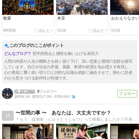
敬愛
本音
おかえりなさ
8時間前
3日前
5日前
このブログのここがポイント
哲学的視点と感情を掬い上げる表現力
人間の内面や人生の曖昧さを鋭く掘り下げ、深い思索と感情の交錯を描写
しています。自己や社会の矛盾、葛藤、希望や絶望を包み隠さず表現し、
心の奥底に響く鋭い切り口と詩的な比喩を絶妙に融合させて、静かに読者
の心を惹きつける創作性が特徴です。
2072660
8
週間IN:
140
週間OUT:
280
月間IN:
680
〜世間の事 〜 あなたは、大丈夫ですか？
15
＊もう、従倒術（じゅうとうじゅつ）って検索しましたか？不幸はたたみ掛け、容赦しません。しかし、その人生も運命なのでしょう。世間の事や人生のエピソードを中心にエッセイ。