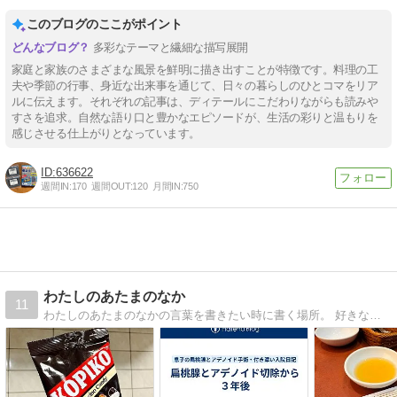
このブログのここがポイント
多彩なテーマと繊細な描写展開
家庭と家族のさまざまな風景を鮮明に描き出すことが特徴です。料理の工
夫や季節の行事、身近な出来事を通じて、日々の暮らしのひとコマをリア
ルに伝えます。それぞれの記事は、ディテールにこだわりながらも読みや
すさを追求。自然な語り口と豊かなエピソードが、生活の彩りと温もりを
感じさせる仕上がりとなっています。
636622
週間IN:
170
週間OUT:
120
月間IN:
750
わたしのあたまのなか
11
わたしのあたまのなかの言葉を書きたい時に書く場所。 好きな本や好きな海外ドラマ、映画の感想や、お出かけの記録や日々の中で思ったことなど。大阪府枚方市出身、京都府在住。散歩が好き。