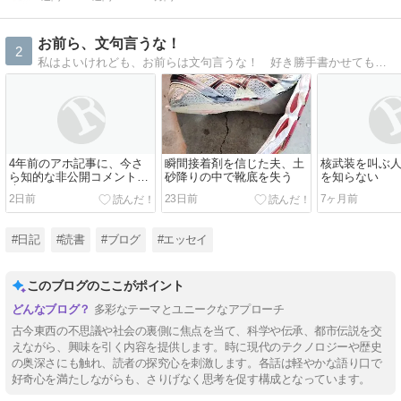
お前ら、文句言うな！
2
私はよいけれども、お前らは文句言うな！ 好き勝手書かせてもらう。
4年前のアホ記事に、今さ
瞬間接着剤を信じた夫、土
核武装を叫ぶ
ら知的な非公開コメントが
砂降りの中で靴底を失う
を知らない
来た
2日前
23日前
7ヶ月前
#日記
#読書
#ブログ
#エッセイ
このブログのここがポイント
多彩なテーマとユニークなアプローチ
古今東西の不思議や社会の裏側に焦点を当て、科学や伝承、都市伝説を交
えながら、興味を引く内容を提供します。時に現代のテクノロジーや歴史
の奥深さにも触れ、読者の探究心を刺激します。各話は軽やかな語り口で
好奇心を満たしながらも、さりげなく思考を促す構成となっています。