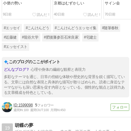
小便の勢い
京都はむずかしい
サイン会
9日前
40日前
70日前
#エッセイ
#こんけんどう
#こんけんどうエッセイ集
#随筆春秋
#近藤健
#龍谷大学
#肥後藩参百石米良家
#宅建士
#エッセイスト
このブログのここがポイント
心理や身体の繊細な観察と表現力
多彩なテーマを通じ、日常の些細な体験や歴史的な背景を鋭く描写してい
る。文章には自然な表現と具体的な描写が散りばめられ、読者に身近なテ
ーマながらも深い思索を促す内容となっている。個性的な観点と説得力あ
る文章構成を特色としている。
1599098
5
週間IN:
100
週間OUT:
100
月間IN:
450
胡蝶の夢
19