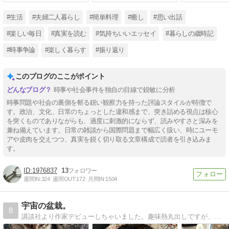
#生活
#夫婦二人暮らし
#簡単料理
#癒し
#思い出話
#楽しい毎日
#真実を読む
#気持ちいいエッセイ
#暮らしの歳時記
#時事争論
#楽しく暮らす
#振り返り
このブログのここがポイント
時事や社会事件を独自の目線で鋭敏に分析
時事問題や社会の裏側を斬る鋭い観察力を持った評論スタイルが特徴で
す。政治、文化、日常のちょっとした違和感まで、突き詰める視点は核心
を突くものでありながらも、過度に刺激的にならず、読みやすさと深みを
兼ね備えています。日常の雑談から国際問題まで幅広く扱い、時にユーモ
アや皮肉を交えつつ、真実を鋭く切り取る文章構成で読者を引き込みま
す。
1976837
13
週間IN:
324
週間OUT:
172
月間IN:
1504
宇宙の盆栽。
8
講談社より作家デビューしちゃいました。趣味熱丸出しですが、ホロリ話やら笑い話と、「小さな幸せ」、お届け致します。