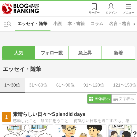
リーダー
ログイン
メニュー
エッセイ・随筆
小説
本・書籍
コラム
名言・格言・
人気
フォロー数
急上昇
新着
エッセイ・随筆
1〜30位
31〜60位
61〜90位
91〜120位
121〜150位
画像表示
文字表示
素晴らしい日々〜Splendid days
1
感動したこと…疑問に思うこと… 何気ない日常を過ごすのも、感謝に満ちた日々を過ごすのも自分次第…