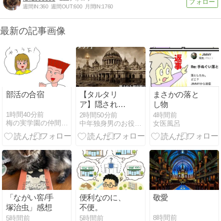
週間IN:
360
週間OUT:
600
月間IN:
1760
最新の記事画像
部活の合宿
【タルタリ
まさかの落と
ア】隠された
し物
超文明と泥の
1時間40分前
2時間50分前
4時間前
梅の実学園の仲間たち
中年独身男のお役立ち情報局
女医風呂
洪水 | 歴史か
ら消された19
世紀の真実
「ながい窖/手
便利なのに、
敬愛
塚治虫」感想
不便。
8時間前
5時間前
5時間前