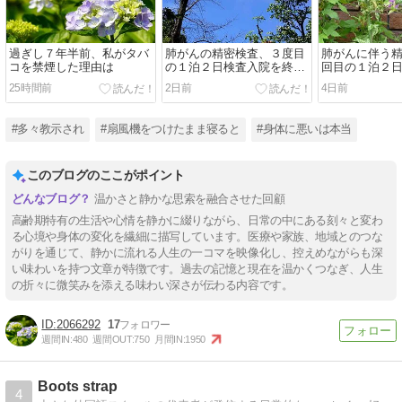
過ぎし７年半前、私がタバ
肺がんの精密検査、３度目
肺がんに伴う
コを禁煙した理由は
の１泊２日検査入院を終え
回目の１泊２
て・・。
25時間前
2日前
4日前
#多々教示され
#扇風機をつけたまま寝ると
#身体に悪いは本当
このブログのここがポイント
温かさと静かな思索を融合させた回顧
高齢期特有の生活や心情を静かに綴りながら、日常の中にある刻々と変わ
る心境や身体の変化を繊細に描写しています。医療や家族、地域とのつな
がりを通じて、静かに流れる人生の一コマを映像化し、控えめながらも深
い味わいを持つ文章が特徴です。過去の記憶と現在を温かくつなぎ、人生
の折々に微笑みを添える味わい深さが伝わる内容です。
2066292
17
週間IN:
480
週間OUT:
750
月間IN:
1950
Boots strap
4