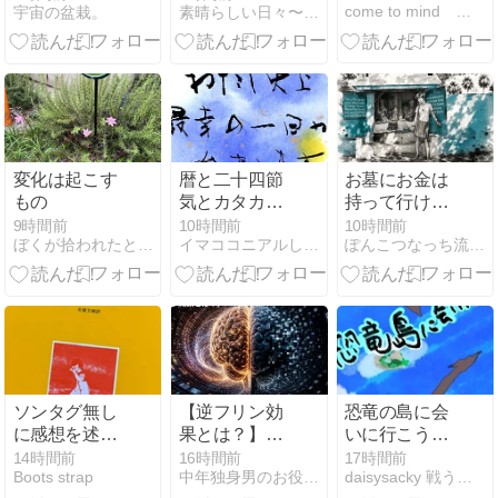
come to mind
宇宙の盆栽。
素晴らしい日々〜Splendid days
変化は起こす
暦と二十四節
お墓にお金は
もの
気とカタカム
持って行けな
ナ言葉あそび
いのに…
9時間前
10時間前
10時間前
ぼくが拾われたときの話をしよう
イマココニアルしあわせ〜潜在意識と引き寄せの法則と〜
ぽんこつなっち流★STYLE
【八月十日】
ソンタグ無し
【逆フリン効
恐竜の島に会
に感想を述べ
果とは？】人
いに行こう！
よ。
類の知能が低
宝の島続々編
14時間前
16時間前
17時間前
Boots strap
中年独身男のお役立ち情報局
daisysacky 戦う骨無し女
下する理由と
第10章 真のヒ