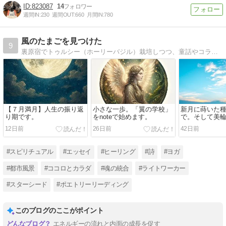
823087
14
週間IN:
230
週間OUT:
660
月間IN:
780
風のたまごを見つけた
9
裏原宿でトゥルシー（ホーリーバジル）栽培しつつ、童話やコラムを執筆。光や風、水や土のような言葉をシェアしたいと願う。テーマはこの宇宙を生きる、静かなときめき。
【７月満月】人生の振り返
小さな一歩。「翼の学校」
新月に蒔いた
り期です。
をnoteで始めます。
で。そして美
へ。
12日前
26日前
42日前
#スピリチュアル
#エッセイ
#ヒーリング
#詩
#ヨガ
#都市風景
#ココロとカラダ
#魂の統合
#ライトワーカー
#スターシード
#ポエトリーリーディング
このブログのここがポイント
エネルギーの流れと内面の成長を促す