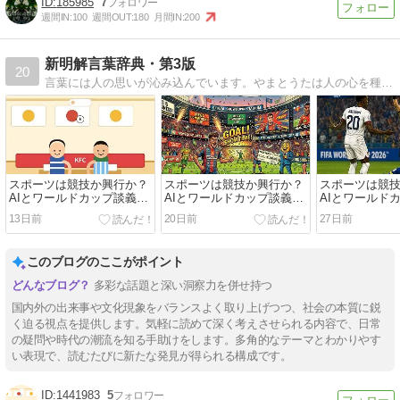
185985
7
週間IN:
100
週間OUT:
180
月間IN:
200
新明解言葉辞典・第3版
20
言葉には人の思いが沁み込んでいます。やまとうたは人の心を種としてよろづの言の葉とぞなれりける─古今和歌集仮名序
スポーツは競技か興行か？
スポーツは競技か興行か？
スポーツは競
AIとワールドカップ談義
AIとワールドカップ談義
AIとワールド
（下）
（中）
（上）
13日前
20日前
27日前
このブログのここがポイント
多彩な話題と深い洞察力を併せ持つ
国内外の出来事や文化現象をバランスよく取り上げつつ、社会の本質に鋭
く迫る視点を提供します。気軽に読めて深く考えさせられる内容で、日常
の疑問や時代の潮流を知る手助けをします。多角的なテーマとわかりやす
い表現で、読むたびに新たな発見が得られる構成です。
1441983
5