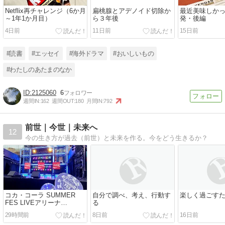
Netflix再チャレンジ（6か月
扁桃腺とアデノイド切除か
最近美味しかっ
～1年1か月目）
ら３年後
発・後編
4日前
11日前
15日前
#読書
#エッセイ
#海外ドラマ
#おいしいもの
#わたしのあたまのなか
2125060
6
週間IN:
162
週間OUT:
180
月間IN:
792
前世｜今世｜未来へ
12
今の生き方が過去（前世）と未来を作る。今をどう生きるか？
コカ・コーラ SUMMER
自分で調べ、考え、行動す
楽しく過ごす
FES LIVEアリーナ
る
「NOA」
29時間前
8日前
16日前