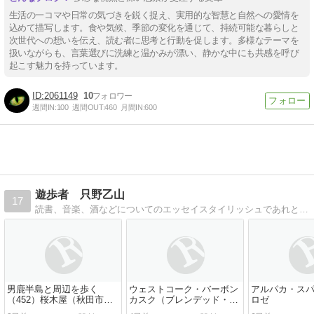
生活の一コマや日常の気づきを鋭く捉え、実用的な智慧と自然への愛情を
込めて描写します。食や気候、季節の変化を通じて、持続可能な暮らしと
次世代への想いを伝え、読む者に思考と行動を促します。多様なテーマを
扱いながらも、言葉選びに洗練と温かみが漂い、静かな中にも共感を呼び
起こす魅力を持っています。
2061149
10
週間IN:
100
週間OUT:
460
月間IN:
600
遊歩者 只野乙山
17
読書、音楽、酒などについてのエッセイスタイリッシュであれという理想から離れていくことへのささやかなる抵抗の試み
男鹿半島と周辺を歩く
ウェストコーク・バーボン
アルパカ・ス
（452）桜木屋（秋田市仁
カスク（ブレンデッド・ア
ロゼ
井田）
イリッシュ）