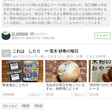
宇宙やエネルギーに関わる深遠なテーマが散りばめられ、自己理解と浄化
を促す静謐なメッセージが込められています。自然とのつながりや内なる
声に耳を傾けながら、毎日を丁寧に生きる重要性を伝える内容が特色で
す。季節の節目や天体のエネルギーを通じて、自身の変容や調和を促すヒ
ントを提供し、心の扉を自然に開いていくことをサポートしています。
1945668
10
週間IN:
170
週間OUT:
60
月間IN:
930
これは したり 〜 笹木 砂希の毎日
10
gooブログから引っ越してきました。旅行、仕事、ときどき料理。私のワハハな日常を紹介します。
吸血鬼おことわり
玉ねぎの実力を知っていま
30分待つのだ
すか。肉料理にどうぞ
レーヌ
23時間前
8日前
15日前
#エッセイ
#教育
#学校