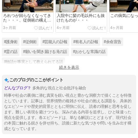
ろれつが回らなくなってき
入院中に髪の毛以外にも抜
この病気にな
た・・・、従倒術の構えと
けたものが・・・
は
3ヶ月前
4ヶ月前
4ヶ月前
#護身術
#従倒術
#芸能人の訃報
#有名人の訃報
#余命宣告
#霊の話
#願いを聞き届ける滝の話
#おかしな常識の話
#物語が事実として教えられてる話
続きを表示
#間違いも共有で事実に成ってしまう話
#不幸な話
#冬のソナタ
このブログのここがポイント
多角的な視点と社会批評を融合
時事や社会の裏側に潜む真実を鋭い視点と豊かな洞察力で描くことを特徴
としています。記事は、世界情勢の複雑さや社会の抱える課題を、具体的
なエピソードや歴史的背景とともに明快に伝え、読者の理解と思考を促し
ます。難しい表現を避けつつも、深みのある内容を追求し、ひと味違った
視点を提供します。各エピソードは、単なる解説にとどまらず、現代社会
の本質に触れる鋭さを併せ持ち、読後に新たな気づきや問いを生み出す構
成となっています。