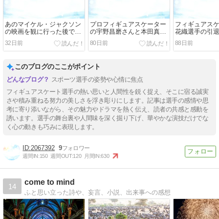
あのマイケル・ジャクソン
プロフィギュアスケーター
フィギュアス
の映画を観に行った後で知
の宇野昌磨さんと本田真凛
花織選手の引
った大切なことは・・
さんがアイスダンスで競技
改めていいな
32日前
80日前
88日前
復帰するそうです！
は・・
このブログのここがポイント
スポーツ選手の姿勢や心情に焦点
フィギュアスケート選手の熱い思いと人間性を鋭く捉え、そこに宿る誠実
さや積み重ねる努力の美しさを浮き彫りにします。記事は選手の感情や思
考に寄り添いながら、その魅力やドラマを熱く伝え、読者の共感と感動を
誘います。選手の舞台裏や人間味を深く掘り下げ、華やかな演技だけでな
く心の動きも巧みに表現します。
2067392
9
週間IN:
150
週間OUT:
120
月間IN:
630
come to mind
14
ふと思い立った詩や、妄言、小説、出来事への感想