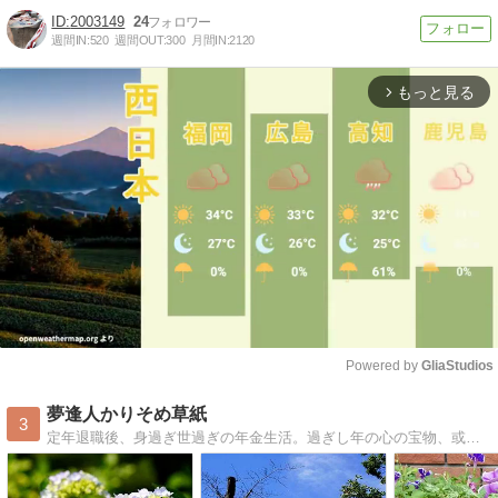
2003149
24
週間IN:
520
週間OUT:
300
月間IN:
2120
もっと見る
arrow_forward_ios
Powered by 
GliaStudios
Mute
夢逢人かりそめ草紙
3
定年退職後、身過ぎ世過ぎの年金生活。過ぎし年の心の宝物、或いは日常生活のあふれる思いを真摯に、ときには楽しく投稿【夢逢人かりそめ草紙 】