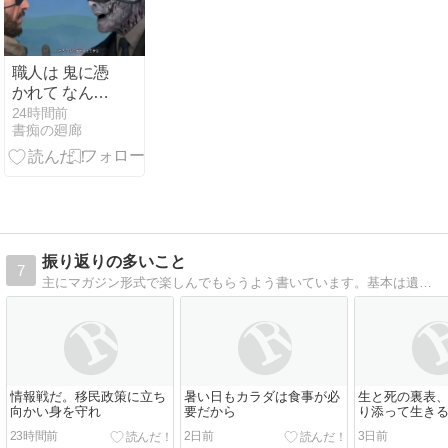
職人は 鬼に憑
かれて なんぼ
やろ
24時間前
書痴の廻廊
振り返りの多いこと
7
主にマガジン形式で楽しんでもらうよう書いています。基本は遺言のようなもの。若い世代や他の人々に、生きてきた振り返りのバトン。気持ちを共有できればいいのに。
情報戦だ。移民政策に立ち
暑い日もカラダは食事が必
生と死の裏表
向かい身を守れ
要だから
り添って生き
23時間前
2日前
3日前