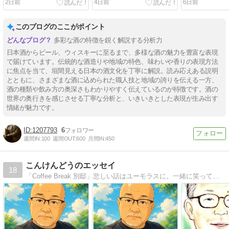
2日前
4日前
6日前
このブログのここがポイント
多彩な酒の特徴を鋭く解説する分析力
日本酒からビール、ウィスキーに至るまで、多様な酒の魅力を豊富な表現
で届けています。伝統的な酒造りや地域の特色、味わいや香りの表現方法
に焦点を当て、垣間見える日本の酒文化を丁寧に解説。読み応えある説明
とともに、さまざまな酒に込められた職人技と地域の誇りを伝える一方、
酒の種類や飲み方の奥深さもわかりやすく伝えているのが特徴です。酒の
世界の奥行きを感じさせる丁寧な分析と、いきいきとした表現が生み出す
情緒が魅力です。
1207793
6
週間IN:
100
週間OUT:
600
月間IN:
450
こんけんどうのエッセイ
18
「Coffee Break 別邸」悲しい話はユーモラスに。一緒に笑ってもらえれば ^_^