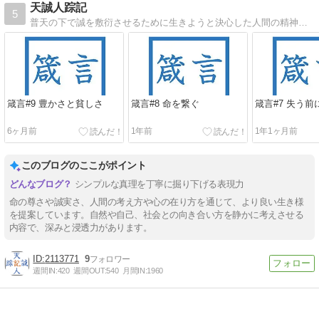
天誠人踪記
5
普天の下で誠を敷衍させるために生きようと決心した人間の精神の踪跡を記したもの
箴言#9 豊かさと貧しさ
箴言#8 命を繋ぐ
箴言#7 失う前
6ヶ月前
1年前
1年1ヶ月前
このブログのここがポイント
シンプルな真理を丁寧に掘り下げる表現力
命の尊さや誠実さ、人間の考え方や心の在り方を通じて、より良い生き様
を提案しています。自然や自己、社会との向き合い方を静かに考えさせる
内容で、深みと浸透力があります。
2113771
9
週間IN:
420
週間OUT:
540
月間IN:
1960