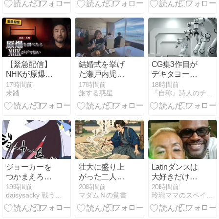
デジタル社会
ーローは誰
の罠
だ？…106
【緊急配信】
結婚式を挙げ
CG集3作目が
NHKが原爆研
た瀬戸内児島
デキタヨー。
究を「デマ」
ホテルで乾杯
（日記）
17時間前
17時間前
18時間前
未踏
旅する惑星
『自称』詩人のチラシの裏。
認定した件｜
NHK対林千勝
はプロレスで
す
ジョーカーを
壮大に盛り上
Latinダンスは
つかまえろ！
がった二人の
大好きだけ
時をかける巫
ジェミニとハ
ど、こちらの
19時間前
20時間前
20時間前
daisysacky 戦う骨無し女
マダムＮの覚書
玲瓏ママのスペイン便り
女…370
ルシネーショ
ダンス界は好
ン ①二人の自
きじゃないな
己紹介