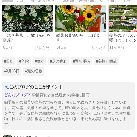
ブログで楽しむ純文学。 本の事。映画の事。人生の事。ちょっぴり笑えてちょっぴり泣けるエッセイ集。
〈浅き夢見し、散りぬるを
酷暑お見舞い申し上げま
徒然の記〈大
前篇〉
す。
獏（ばく）の
ィ〉
6日前
14日前
11ヶ月前
#骨折
#入院
#魔女
#足の痺れ
#緊急手術
#妄想と錯乱
#9月16日
#謎の怪物
このブログのここがポイント
季節変化と自然現象を繊細に描写
四季折々の風景や自然の営みを鋭い切り口で綴ることを特徴としていま
す。花や雪、気象の変容を通じて、時の流れと共に変わりゆく世界に焦点
を当て、身近な自然の息吹を静かに見つめる姿勢が伝わります。気候や風
物、日々の生活に根ざした観察眼が息づき、未だ見ぬ美に気づを促しま
す。