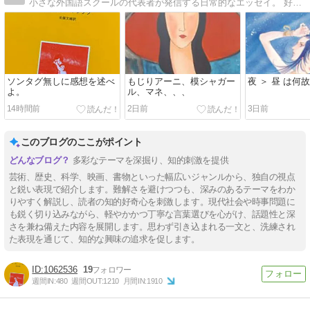
小さな外国語スクールの代表者が発信する日常的なエッセイ。 好奇心と知性的な笑いを心がけている。
ソンタグ無しに感想を述べ
もじりアーニ、模シャガー
夜 ＞ 昼 は何
よ。
ル、マネ、、、
14時間前
2日前
3日前
このブログのここがポイント
多彩なテーマを深掘り、知的刺激を提供
芸術、歴史、科学、映画、書物といった幅広いジャンルから、独自の視点
と鋭い表現で紹介します。難解さを避けつつも、深みのあるテーマをわか
りやすく解説し、読者の知的好奇心を刺激します。現代社会や時事問題に
も鋭く切り込みながら、軽やかかつ丁寧な言葉選びを心がけ、話題性と深
さを兼ね備えた内容を展開します。思わず引き込まれる一文と、洗練され
た表現を通じて、知的な興味の追求を促します。
1062536
19
週間IN:
480
週間OUT:
1210
月間IN:
1910