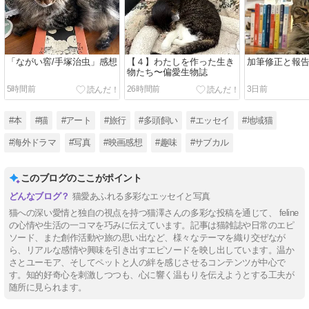
「ながい窖/手塚治虫」感想
【４】わたしを作った生き
加筆修正と報
物たち〜偏愛生物誌
5時間前
26時間前
3日前
#本
#猫
#アート
#旅行
#多頭飼い
#エッセイ
#地域猫
#海外ドラマ
#写真
#映画感想
#趣味
#サブカル
このブログのここがポイント
猫愛あふれる多彩なエッセイと写真
猫への深い愛情と独自の視点を持つ猫澤さんの多彩な投稿を通じて、 feline
の心情や生活の一コマを巧みに伝えています。記事は猫雑誌や日常のエピ
ソード、また創作活動や旅の思い出など、様々なテーマを織り交ぜなが
ら、リアルな感情や興味を引き出すエピソードを映し出しています。温か
さとユーモア、そしてペットと人の絆を感じさせるコンテンツが中心で
す。知的好奇心を刺激しつつも、心に響く温もりを伝えようとする工夫が
随所に見られます。