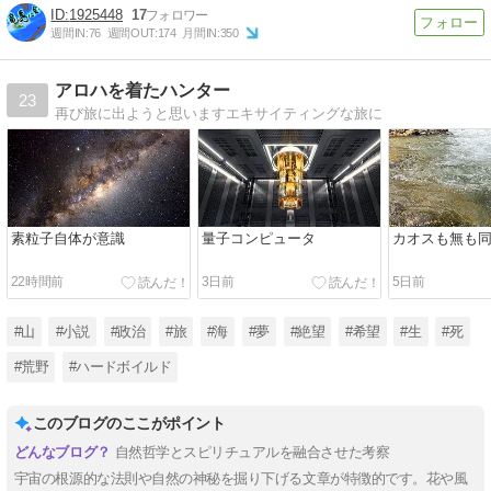
1925448
17
週間IN:
76
週間OUT:
174
月間IN:
350
アロハを着たハンター
23
再び旅に出ようと思いますエキサイティングな旅に
素粒子自体が意識
量子コンピュータ
カオスも無も
22時間前
3日前
5日前
#山
#小説
#政治
#旅
#海
#夢
#絶望
#希望
#生
#死
#荒野
#ハードボイルド
このブログのここがポイント
自然哲学とスピリチュアルを融合させた考察
宇宙の根源的な法則や自然の神秘を掘り下げる文章が特徴的です。花や風