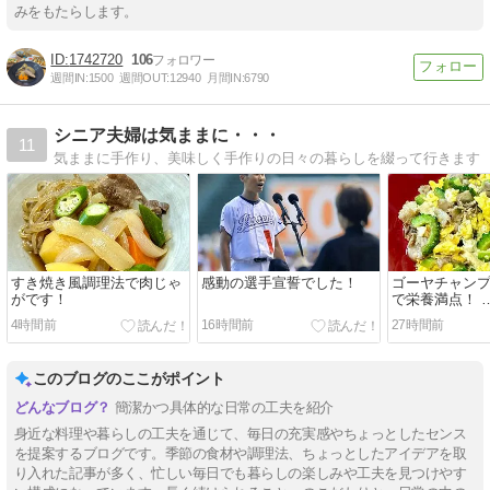
みをもたらします。
1742720
106
週間IN:
1500
週間OUT:
12940
月間IN:
6790
シニア夫婦は気ままに・・・
11
気ままに手作り、美味しく手作りの日々の暮らしを綴って行きます
すき焼き風調理法で肉じゃ
感動の選手宣誓でした！
ゴーヤチャン
がです！
で栄養満点！ 
けれど
4時間前
16時間前
27時間前
このブログのここがポイント
簡潔かつ具体的な日常の工夫を紹介
身近な料理や暮らしの工夫を通じて、毎日の充実感やちょっとしたセンス
を提案するブログです。季節の食材や調理法、ちょっとしたアイデアを取
り入れた記事が多く、忙しい毎日でも暮らしの楽しみや工夫を見つけやす