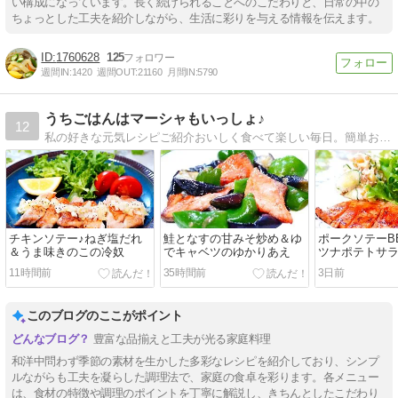
い構成になっています。長く続けられることへのこだわりと、日常の中の
ちょっとした工夫を紹介しながら、生活に彩りを与える情報を伝えます。
1760628
125
週間IN:
1420
週間OUT:
21160
月間IN:
5790
うちごはんはマーシャもいっしょ♪
12
私の好きな元気レシピご紹介おいしく食べて楽しい毎日。簡単おかず＆ラクラク献立。
チキンソテー♪ねぎ塩だれ
鮭となすの甘みそ炒め＆ゆ
ポークソテーB
＆うま味きのこの冷奴
でキャベツのゆかりあえ
ツナポテトサ
11時間前
35時間前
3日前
このブログのここがポイント
豊富な品揃えと工夫が光る家庭料理
和洋中問わず季節の素材を生かした多彩なレシピを紹介しており、シンプ
ルながらも工夫を凝らした調理法で、家庭の食卓を彩ります。各メニュー
は、食材の特徴や調理のポイントを丁寧に解説し、きちんとしたこだわり