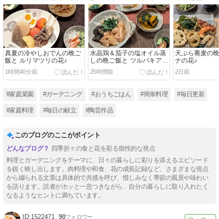
真夏の冷やしおでんの晩ご
水晶鶏＆茄子の塩オイル蒸
天ぷら蕎麦の晩
飯と ルリマツリの花♪
しの晩ご飯と ツルバキアの
ナの花♪
花♪
1時間40分前
25時間前
2日前
#家庭菜園
#ガーデニング
#おうちごはん
#簡単料理
#毎日更新
#家庭料理
#毎日の献立
#陶芸作品
このブログのここがポイント
四季折々の食と花を彩る個性的な視点
料理とガーデニングをテーマに、日々の暮らしに彩りを添えるエピソード
を鋭く映し出します。肉料理や和食、花の成長記録など、さまざまな視点
から綴られる文章は具体的で共感を呼び、惜しみなく季節の風景や味わい
を語ります。読者がホッと一息つきながら、自分の暮らしに取り入れたく
なるようなヒントに満ちています。
1522471
90