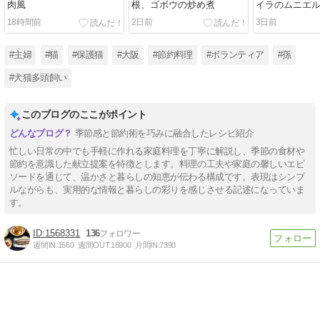
肉風
根、ゴボウの炒め煮
イラのムニエ
18時間前
2日前
3日前
#主婦
#猫
#保護猫
#大阪
#節約料理
#ボランティア
#孫
#犬猫多頭飼い
このブログのここがポイント
季節感と節約術を巧みに融合したレシピ紹介
忙しい日常の中でも手軽に作れる家庭料理を丁寧に解説し、季節の食材や
節約を意識した献立提案を特徴とします。料理の工夫や家庭の馨しいエピ
ソードを通じて、温かさと暮らしの知恵が伝わる構成です。表現はシンプ
ルながらも、実用的な情報と暮らしの彩りを感じさせる記述になっていま
す。
1568331
136
週間IN:
1660
週間OUT:
16900
月間IN:
7390