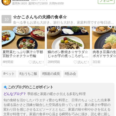
週間IN:
1620
週間OUT:
21650
月間IN:
6550
☆かこさんちの夫婦の食卓☆
10
食べる事もお酒も大好き、旅行も大好き、家庭料理ですが毎日頑張っています。
夏野菜たっぷり豚汁☆宇都
鰤のポン酢焼き☆サラダ☆
肉巻き豆腐の
宮餃子☆オクラ㏌竹輪
じゃが芋の煮っころがし☆
ボガドサラダ
子犬の件
煮物☆嬉しい
4時間前
28時間前
3日前
#ペット
#おうちご飯
#孫達の成長
#呑み会
このブログのここがポイント
季節感と家庭の暖かさ伝える多彩な料理
旬の食材を活かしたバラエティ豊かな料理と、日常のちょっとした出来事
を綴る温かさと洗練が融合した空気感を持っています。夏の暑さや季節の
変わり目を感じさせるエピソードとともに、家庭の味や和やかさを伝える
文章が特徴です。家庭の食卓や心温まる瞬間を巧みに描き、読む者に親し