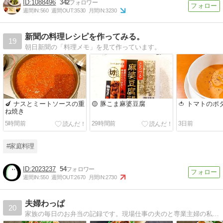
1088496
342
週間IN:
560
週間OUT:
3530
月間IN:
3230
新聞の料理レシピを作ってみる。
19
朝日新聞の「料理メモ」を見て作っています。
🍆 ナスとミートソースの重
🟡 豚こま麻婆豆腐
🍅 トマトのポ
ね焼き
5時間前
29時間前
3日前
#家庭料理
2023237
54
週間IN:
550
週間OUT:
2670
月間IN:
2730
夫婦わっぱ
20
家族の毎日のお弁当の記録です。現場仕事の夫のと専業主婦の私のお弁当や、パンやお菓子作りの記録です。