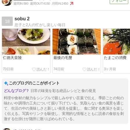
週間IN:
580
週間OUT:
4150
月間IN:
2450
sobu 2
18
息子と2人の忙がし楽しい毎日
仁徳天皇陵
最後の毛蟹
たまごの消費
73日前
74日前
3ヶ月前
このブログのここがポイント
日常の味覚を彩る絶品レシピと食の発見
料理や食材の魅力をシンプルで親しみやすい言葉で伝え、季節ごとの旬の
味わいや調理の工夫について掘り下げている。気取らない食の風景を通じ
て、生活の中の美味しさと新しい発見を提案し、食に関する奥深さを楽し
く伝える。写真やリンクを駆使し、実用的な情報とともに読者の食欲を刺
激する仕掛けが随所に散りばめられている。