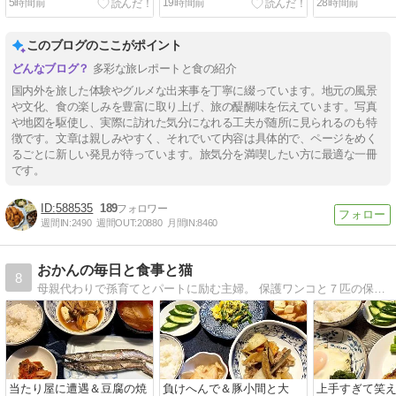
5時間前
19時間前
28時間前
このブログのここがポイント
多彩な旅レポートと食の紹介
国内外を旅した体験やグルメな出来事を丁寧に綴っています。地元の風景
や文化、食の楽しみを豊富に取り上げ、旅の醍醐味を伝えています。写真
や地図を駆使し、実際に訪れた気分になれる工夫が随所に見られるのも特
徴です。文章は親しみやすく、それでいて内容は具体的で、ページをめく
るごとに新しい発見が待っています。旅気分を満喫したい方に最適な一冊
です。
588535
189
週間IN:
2490
週間OUT:
20880
月間IN:
8460
おかんの毎日と食事と猫
8
母親代わりで孫育てとパートに励む主婦。 保護ワンコと７匹の保護ニャンコ。猫の保護活動で毎日ドタバタ。 でも家族の健康のため毎日栄養たっぷりな節約料理を作ります。
当たり屋に遭遇＆豆腐の焼
負けへんで＆豚小間と大
上手すぎて笑