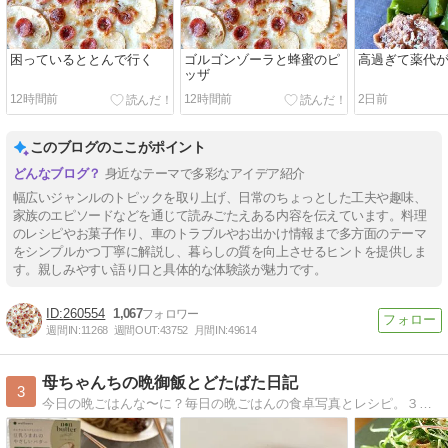
困っているととんで行く
ゴルゴンゾーラと蜂蜜のピ
高過ぎて薬代
ッザ
12時間前
12時間前
2日前
このブログのここがポイント
身近なテーマで多彩なアイデア紹介
幅広いジャンルのトピックを取り上げ、日常のちょっとした工夫や趣味、
家族のエピソードなどを通じて読みごたえある内容を伝えています。料理
のレシピやお菓子作り、車のトラブルやお出かけ情報まで多方面のテーマ
をシンプルかつ丁寧に解説し、暮らしの質を向上させるヒントを提供しま
す。親しみやすい語り口と具体的な体験談が魅力です。
260554
1,067
週間IN:
11268
週間OUT:
43752
月間IN:
49614
母ちゃんちの晩御飯とどたばた日記
3
今日の晩ごはんな〜に？毎日の晩ごはんの食卓写真とレシピ。３兄妹（もうみんな大人ですが全員同居中）＋ラブラドールレトリバーのメイの毎日です。