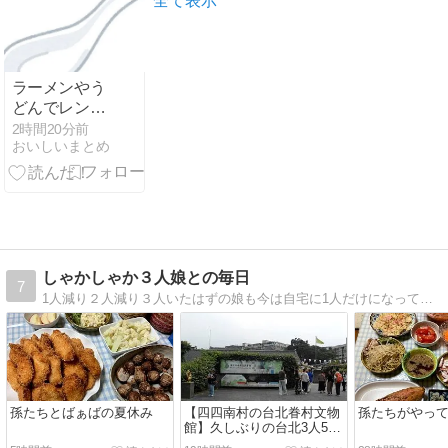
全て表示
ラーメンやう
どんでレンゲ
に麺乗せる人
2時間20分前
おいしいまとめ
ってなんな
の？
しゃかしゃか３人娘との毎日
7
1人減り２人減り３人いたはずの娘も今は自宅に1人だけになってしまいました。気が付けばブログを始めて、もう１8年も経っていました。
孫たちとばぁばの夏休み
【四四南村の台北眷村文物
孫たちがやっ
館】久しぶりの台北3人5泊
⑦2026/5/1