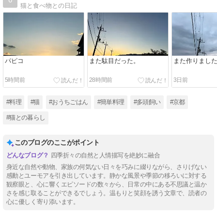
猫と食べ物との日記
パピコ
また駄目だった。
また作りまし
5時間前
28時間前
3日前
#料理
#猫
#おうちごはん
#簡単料理
#多頭飼い
#京都
#猫との暮らし
このブログのここがポイント
四季折々の自然と人情描写を絶妙に融合
身近な自然や動物、家族の何気ない日々を巧みに綴りながら、さりげない
感動とユーモアを引き出しています。静かな風景や季節の移ろいに対する
観察眼と、心に響くエピソードの数々から、日常の中にある不思議と温か
さを感じ取ることができるでしょう。温もりと笑顔を誘う文章で、読者の
心に優しく寄り添います。