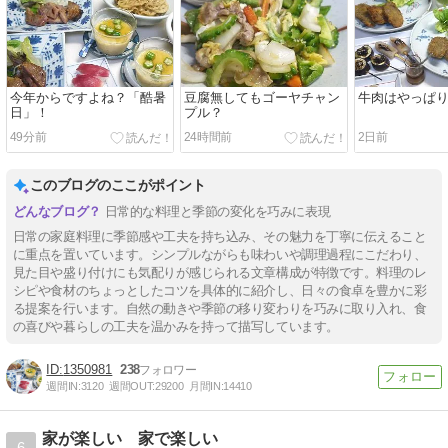
今年からですよね？「酷暑
豆腐無してもゴーヤチャン
牛肉はやっぱり
日」！
プル？
49分前
24時間前
2日前
このブログのここがポイント
日常的な料理と季節の変化を巧みに表現
日常の家庭料理に季節感や工夫を持ち込み、その魅力を丁寧に伝えること
に重点を置いています。シンプルながらも味わいや調理過程にこだわり、
見た目や盛り付けにも気配りが感じられる文章構成が特徴です。料理のレ
シピや食材のちょっとしたコツを具体的に紹介し、日々の食卓を豊かに彩
る提案を行います。自然の動きや季節の移り変わりを巧みに取り入れ、食
の喜びや暮らしの工夫を温かみを持って描写しています。
1350981
238
週間IN:
3120
週間OUT:
29200
月間IN:
14410
家が楽しい 家で楽しい
6