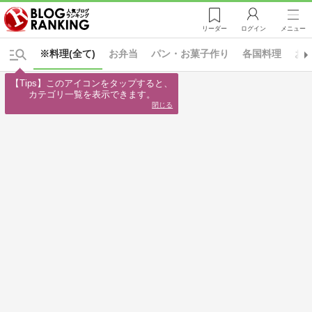
リーダー
ログイン
メニュー
※料理(全て)
お弁当
パン・お菓子作り
各国料理
お
【Tips】このアイコンをタップすると、

カテゴリ一覧を表示できます。
閉じる