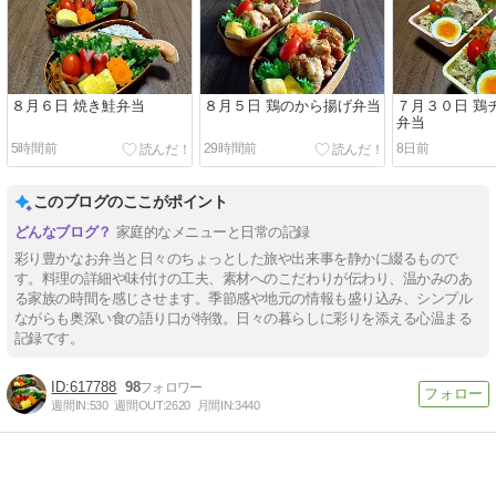
８月６日 焼き鮭弁当
８月５日 鶏のから揚げ弁当
７月３０日 鶏
弁当
5時間前
29時間前
8日前
このブログのここがポイント
家庭的なメニューと日常の記録
彩り豊かなお弁当と日々のちょっとした旅や出来事を静かに綴るもので
す。料理の詳細や味付けの工夫、素材へのこだわりが伝わり、温かみのあ
る家族の時間を感じさせます。季節感や地元の情報も盛り込み、シンプル
ながらも奥深い食の語り口が特徴。日々の暮らしに彩りを添える心温まる
記録です。
617788
98
週間IN:
530
週間OUT:
2620
月間IN:
3440