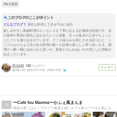
#毎日更新
このブログのここがポイント
身近な料理と工夫を巧みに紹介
親しみやすい家庭料理のエッセンスを丁寧に伝える記事群が特徴です。旬
の食材や季節の変化に合わせたレシピ提案、日々の食卓の工夫やちょっと
したコツも盛り込まれています。どこか温かみを感じさせる語り口と、シ
ンプルながらも工夫の光る料理の数々が読者の暮らしに寄り添います。調
理の一瞬一瞬に込められた思いや、家族とのふれあいを大切にした情報が
詰まっています。
6244
115
週間IN:
760
週間OUT:
7500
月間IN:
3760
〜Cafe fuu Manma〜かふぇ風まんま
14
簡単お家ごはん！プチプラ食器を使いカフェ風コーデ＆お気に入り雑貨