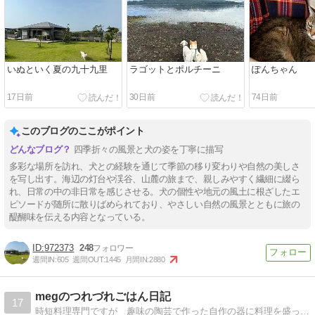
いぬといく夏の九十九里
ラゴットとポルチーニ
ぽんちゃん
17日前
30日前
74日前
このブログのここがポイント
四季折々の風景と犬の姿を丁寧に描写
多彩な場所を訪れ、犬との経験を通じて季節の移り変わりや自然の美しさ
を写し出す。海辺の灯台や渓谷、山麓の旅まで、親しみやすく繊細に綴ら
れ、日常の中の非日常を感じさせる。犬の個性や地元の風土に根ざしたエ
ピソードが随所に散りばめられており、やさしい自然の風景とともに旅の
醍醐味を伝える内容となっている。
972373
248
週間IN:
605
週間OUT:
1445
月間IN:
2880
megのつれづれごはん日記
17
時短料理専門ですが 趣味の陶芸で作った自作の器に料理を盛って楽しんでます。３６０坪の自宅で咲く季節の花々も紹介してます。家庭菜園もしてますよ。