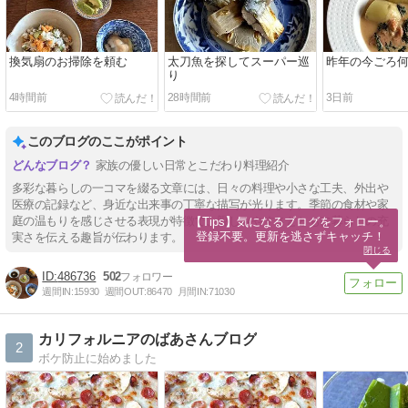
換気扇のお掃除を頼む
太刀魚を探してスーパー巡
昨年の今ごろ
り
4時間前
28時間前
3日前
このブログのここがポイント
家族の優しい日常とこだわり料理紹介
多彩な暮らしの一コマを綴る文章には、日々の料理や小さな工夫、外出や
医療の記録など、身近な出来事の丁寧な描写が光ります。季節の食材や家
庭の温もりを感じさせる表現が特徴で、親しみやすさとともに暮らしの充
【Tips】気になるブログをフォロー。

登録不要。更新を逃さずキャッチ！
実さを伝える趣旨が伝わります。
閉じる
486736
502
週間IN:
15930
週間OUT:
86470
月間IN:
71030
カリフォルニアのばあさんブログ
2
ボケ防止に始めました