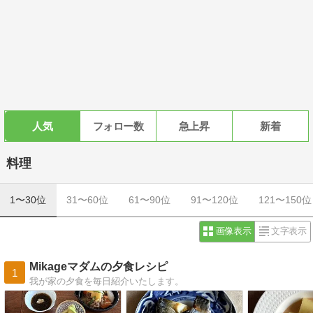
人気
フォロー数
急上昇
新着
料理
1〜30位
31〜60位
61〜90位
91〜120位
121〜150位
画像表示
文字表示
Mikageマダムの夕食レシピ
1
我が家の夕食を毎日紹介いたします。