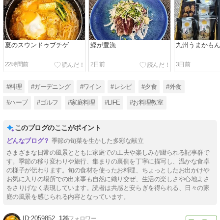
夏のスウンドゥブチゲ
鰹が豊漁
九州うまかも
22時間前
2日前
3日前
#料理
#ガーデニング
#ワイン
#レシピ
#夕食
#外食
#ハーブ
#ゴルフ
#家庭料理
#LIFE
#お料理教室
このブログのここがポイント
季節の旬菜を生かした多彩な献立
さまざまな日常の風景とともに家庭での工夫や楽しみが綴られる記事群で
す。季節の移り変わりや旅行、集まりの裏側を丁寧に描写し、温かな食卓
の様子が伝わります。旬の食材を使ったお料理、ちょっとしたお出かけや
お気に入りの場所での出来事も自然に織り交ぜ、生活の楽しさや心地よさ
をさりげなく表現しています。読者は共感と安らぎを得られる、日々の家
庭の風景を感じられる内容となっています。
2059852
126