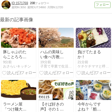
1571769
208
週間IN:
3050
週間OUT:
34960
月間IN:
12720
最新の記事画像
豚しゃぶのた
ハムの美味し
負けてたまる
らことろろサ
い食べ方教え
か！
ラダ
て！
9分前
19分前
21分前
おさらいキッチン
子育て卒業で生活が変わる 40代女性のセカンドライフ
ケチケチママと呼ばれて
ラーメン屋
【そば好きの
今年からです
「つけ麺大盛
声】その１１
よね？「酷暑