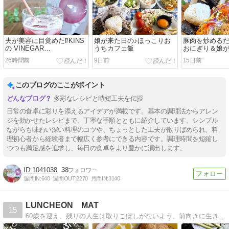
夫が美容に目覚めた⁉KINS
娘が来た日の♪ほっこりお
豚肉を炒めるだ
の VINEGAR
うちカフェ飯
おにぎり＆娘
PROTEIN（ビネガープロ
26時間前
9日前
15日前
テイン）
このブログのここがポイント
多彩なレシピと時短工夫を伝授
日常の食卓に彩りを添えるアイデアが満載です。基本の調理法からアレン
ジを効かせたレシピまで、丁寧な手順とともに紹介しています。シンプル
ながらも味わい深い料理のコツや、ちょっとした工夫が散りばめられ、料
理初心者から経験者まで幅広く参考にできる内容です。調理時間を短縮し
つつも満足感を追求し、毎日の食卓をより豊かに演出します。
1041038
38
週間IN:
640
週間OUT:
2270
月間IN:
3140
LUNCHEON MAT
15
60歳を迎え、残りの人生は取りこぼしがないよう、前向きに生きていきたいと思っています