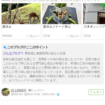
自分も含め３人分のお弁当の記録。ネコの手も借りたいのですが事務所にネコ２匹います。
夏休み
夏休みメナード青山
六本木シシリ
5時間前
2日前
3日前
このブログのここがポイント
季節感と家庭料理の温もり伝達
多彩な献立紹介を通じて、四季折々の旬の味を楽しむコツや、日常の食の
こだわりを丁寧に伝える専門的な視点が特徴です。料理の工夫や食材の選
び方に詳しく、家庭の温もりと季節の移ろいを分かち合いながら、日常の
暮らしに寄り添い続ける内容となっています。各記事は個々の経験や感性
を大切にしながら、繊細な味わいや地元の魅力、心温まるエピソードを鋭
く、かつフレンドリーに表現しています。
1358970
43
週間IN:
510
週間OUT:
5250
月間IN:
1960