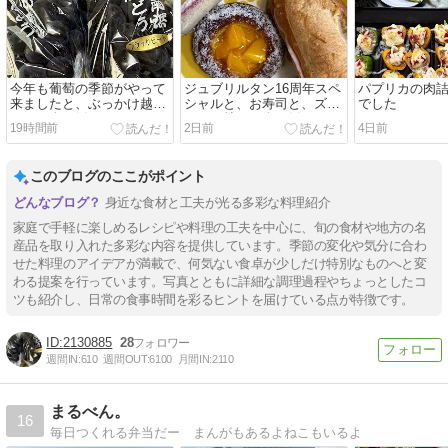
今年も葡萄の季節がやって
ジュブリルタン16周年スペ
パプリカの肉
来ましたと、ぶっかけ越前
シャルと、お寿司と、ズッ
でした
そばの夕ご飯
キーニ炒めの夕ご飯
19時間前
2日前
4日前
このブログのここがポイント
身近な食材と工夫が光る多彩な料理紹介
家庭で手軽に楽しめるレシピや料理の工夫を中心に、旬の食材や地方の名
産品を取り入れた多彩な内容を提供しています。季節の変化や気分に合わ
せた料理のアイデアが満載で、何気ない食卓が少しだけ特別なものへと変
わる提案を行っています。写真とともに詳細な調理過程やちょっとしたコ
ツも紹介し、日常の食事時間を彩るヒントを届けている点が特徴です。
2130885
28
週間IN:
610
週間OUT:
6100
月間IN:
2110
まるべん。
16
毎日つくれる弁当だー まんがもあるよねこもいるよ