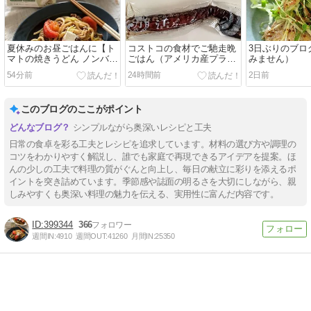
夏休みのお昼ごはんに【ト
コストコの食材でご馳走晩
3日ぶりのブロ
マトの焼きうどん ノンバタ
ごはん（アメリカ産プライ
みません）
ーホワイトのせ】と引き続
ムビーフ焼き肉用と炙りタ
54分前
24時間前
2日前
きコストコ祭り中
コを使って）
このブログのここがポイント
シンプルながら奥深いレシピと工夫
日常の食卓を彩る工夫とレシピを追求しています。材料の選び方や調理の
コツをわかりやすく解説し、誰でも家庭で再現できるアイデアを提案。ほ
んの少しの工夫で料理の質がぐんと向上し、毎日の献立に彩りを添えるポ
イントを突き詰めています。季節感や誌面の明るさを大切にしながら、親
しみやすくも奥深い料理の魅力を伝える、実用性に富んだ内容です。
399344
366
週間IN:
4910
週間OUT:
41260
月間IN:
25350