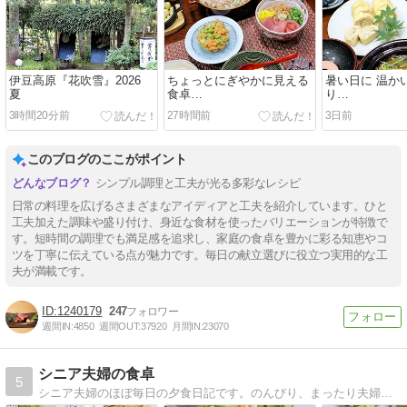
伊豆高原『花吹雪』2026
ちょっとにぎやかに見える
暑い日に 温か
夏
食卓…
り…
3時間20分前
27時間前
3日前
このブログのここがポイント
シンプル調理と工夫が光る多彩なレシピ
日常の料理を広げるさまざまなアイディアと工夫を紹介しています。ひと
工夫加えた調味や盛り付け、身近な食材を使ったバリエーションが特徴で
す。短時間の調理でも満足感を追求し、家庭の食卓を豊かに彩る知恵やコ
ツを丁寧に伝えている点が魅力です。毎日の献立選びに役立つ実用的な工
夫が満載です。
1240179
247
週間IN:
4850
週間OUT:
37920
月間IN:
23070
シニア夫婦の食卓
5
シニア夫婦のほぼ毎日の夕食日記です。のんびり、まったり夫婦のおとぼけの毎日をつづります。