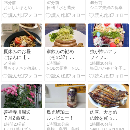
り無料！」ワ
５
日」！
26分前
47分前
49分前
おいしいまとめ
日刊『水と蕎麦 研究図鑑』
シニア夫婦の食卓
イ「ほーん」
夏休みのお昼
家飲みの勧め
虫が怖いアラ
ごはんに【ト
（その37）驚
フィフ
マトの焼きう
きの旨いビー
夫、、、使え
54分前
1時間前
1時間10分前
母ちゃんちの晩御飯とどたばた日記
NOBの厨房 NOB's Kitchen
毎日パパ弁と年子３姉妹＋Mダックス
どん ノンバタ
ル
ない、、、
ーホワイトの
ERDINGER（エ
せ】と引き続
ルディンガー
きコストコ祭
ヴァイツェ
り中
ン）de 勝山館
の極上ソーセ
ージ、
GUINNESS（ギ
善福寺川周辺
島光琥珀エー
肉厚、大きめ
ネス） de ブ
７月2 西荻北
ルレビュー！
の鰻を買った
ルーチーズと
界隈
ので夫婦で
1時間20分前
1時間30分前
1時間40分前
ドライレーズ
しぼり菜リズム
島旅。島酒。島料理。
SAKE TO RYOURI
「鰻丼」