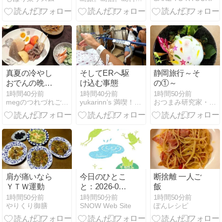
ンのパスタ、
締めはサッポ
ロ一番味噌ラ
ーメン
真夏の冷やし
そしてERへ駆
静岡旅行～そ
おでんの晩ご
け込む事態
の①～
飯と ルリマツ
1時間40分前
1時間40分前
1時間50分前
megのつれづれごはん日記
yukarinn’s 満喫！ハワイ暮らし
おつまみ研究家・えりぷーのごはん日記♪♪
リの花♪
肩が痛いなら
今日のひとこ
断捨離 一人ご
ＹＴＷ運動
と：2026-08-
飯
06 -雨水の日-
1時間50分前
1時間50分前
1時間50分前
やりくり御膳
SNOW Web Site
ぽんレシピ