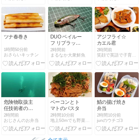
ツナ春巻き
DUO ベイルー
アジフライ☆
フ リプラッシ
カエル君
ュ62F徹底イ
1時間50分前
2時間前
2時間前
おさらいキッチン
まるなか大衆鮮魚
笑顔で英語で子育て・キャラ弁
ンプレ！
危険物取扱主
ベーコンとト
鯖の揚げ焼き
任技術者の資
マトのパスタ
弁当
格、無し
2時間前
2時間10分前
2時間10分前
おじさんのお弁当
地上50mでも野菜はできました、そして３mへ
junのウチゴ3
【ano Week】
絶絶絶絶対聖
域 by ano Lilas