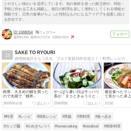
とやさしい味わいを追求しています。旬の食材を使った献立例や、時短・
手軽に作れる工夫も掲載し、毎日の料理を楽しく便利にしてくれる情報が
満載です。日常の食事がちょっと特別なものになるアイデアを提案し続け
る存在です。
1088054
76
週間IN:
830
週間OUT:
3710
月間IN:
3530
SAKE TO RYOURI
13
調理師免許をもつ主夫、ブログ更新16年目突入！！料理レシピの紹介「楽しく作って楽しく食べる」、男が喜ぶレシピ満載ですよ！！
肉厚、大きめの鰻を買った
やっぱり暑い日はサッパリ
最近食べたラ
ので夫婦で「鰻丼」
系が「タコときゅうりとワ
て良かった卓
カメの酢の物」
機」
1時間40分前
25時間前
3日前
#料理
#レシピ
#簡単レシピ
#男飯
#男料理
#食べ歩き
#カップ麺
#かめきちパパ
#homecooking
#instafood
#簡単料理