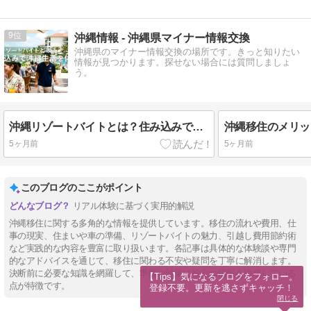
9
沖縄情報 - 沖縄県マイナー情報交換
沖縄県のマイナー情報交換の場所です。きっと知りたい
情報が見つかります。探せない場合には質問しましょ
う。
沖縄リゾートバイトとは？住み込みで沖縄生活を試す方法｜メリット・デメリット・求人の探し方
5ヶ月前
5ヶ月前
このブログのここがポイント
リアル体験に基づく実用的解説
沖縄移住に関する多角的な情報を提供しています。移住の流れや費用、仕
事の現実、住まいや車の準備、リゾートバイトの魅力、引越し費用節約術
など実践的な内容を豊富に取り扱います。各記事は具体的な体験談や専門
的なアドバイスを通じて、移住に関わる不安や疑問を丁寧に解消します。
決断前に必要な知識を網羅して、準備や対策に役立つ情報を追求している
【Tips】気になるブログをフォロー。

点が特徴です。
登録不要。更新を逃さずキャッチ！
閉じる