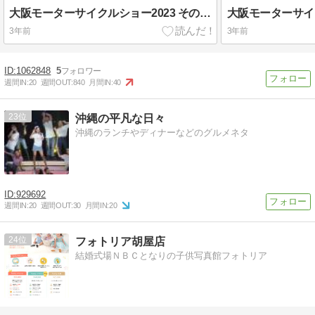
大阪モーターサイクルショー2023 その４白バイのおねいさんがカッケ〜。小柄でCB1...
3年前
3年前
1062848
5
週間IN:
20
週間OUT:
840
月間IN:
40
23
沖縄の平凡な日々
沖縄のランチやディナーなどのグルメネタ
929692
週間IN:
20
週間OUT:
30
月間IN:
20
24
フォトリア胡屋店
結婚式場ＮＢＣとなりの子供写真館フォトリア