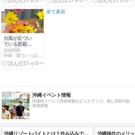
焼き丼
ケットで完璧
だ。
｜2026.6タイ
全て表示
台風が近づい
ている那覇！
昨日の青空や
31時間前
沖縄・愛でいっぱいの地球
花を見て癒さ
れようと思い
ます。
7
沖縄イベント情報
沖縄県イベント詳細情報をピックアップ。催し日程や駐
車場情報
沖縄リゾートバイトとは？住み込みで沖縄生活を試す方法｜メリット・デメリット・求人の探し方