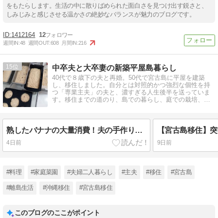
をもたらします。生活の中に散りばめられた面白さを見つけ出す鋭さと、
しみじみと感じさせる温かさの絶妙なバランスが魅力のブログです。
1412164
12
週間IN:
48
週間OUT:
608
月間IN:
216
15
中卒夫と大卒妻の新築平屋島暮らし
40代で８歳下の夫と再婚。50代で宮古島に平屋を建築
し、移住しました。自分とは対照的かつ強烈な個性を持
つ「専業主夫」の夫と、濃すぎる人生後半を送っていま
す。移住までの道のり、島での暮らし、庭での栽培、夫
が作る料理等々をご紹介しています。
熟したバナナの大量消費！夫の手作りケーキと、やっぱり手放せない「スリム冷凍庫」
4日前
9日前
#料理
#家庭菜園
#夫婦二人暮らし
#主夫
#移住
#宮古島
#離島生活
#沖縄移住
#宮古島移住
このブログのここがポイント