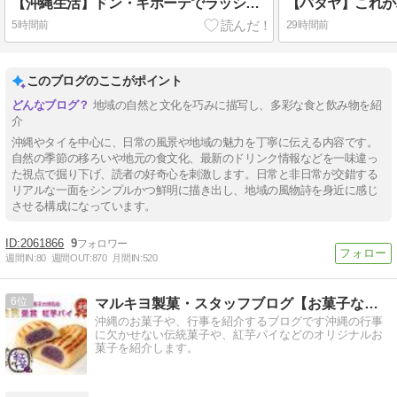
【沖縄生活】ドン・キホーテでラッシュガード一式をそろえる
5時間前
29時間前
このブログのここがポイント
地域の自然と文化を巧みに描写し、多彩な食と飲み物を紹
介
沖縄やタイを中心に、日常の風景や地域の魅力を丁寧に伝える内容です。
自然の季節の移ろいや地元の食文化、最新のドリンク情報などを一味違っ
た視点で掘り下げ、読者の好奇心を刺激します。日常と非日常が交錯する
リアルな一面をシンプルかつ鮮明に描き出し、地域の風物詩を身近に感じ
させる構成になっています。
2061866
9
週間IN:
80
週間OUT:
870
月間IN:
520
6
マルキヨ製菓・スタッフブログ【お菓子な琉球話】
沖縄のお菓子や、行事を紹介するブログです沖縄の行事
に欠かせない伝統菓子や、紅芋パイなどのオリジナルお
菓子を紹介します。