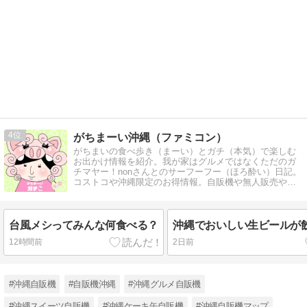
4
がちまーい沖縄（ファミコン）
がちまいの食べ歩き（まーい）とガチ（本気）で楽しむ
お出かけ情報を紹介。我が家はグルメではなくただのガ
チマヤー！nonさんとのサーフーフー（ほろ酔い）日記。
コストコや沖縄限定のお得情報。自販機や無人販売やコ
アな沖縄観光スポットなど
台風メシってみんな何食べる？
沖縄でおいしい生ビールが
12時間前
2日前
#沖縄自販機
#自販機沖縄
#沖縄グルメ自販機
#沖縄スイーツ自販機
#沖縄ケーキ缶自販機
#沖縄自販機マップ