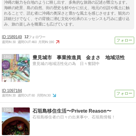
沖縄の魅力を白地のように映し出す、多角的な旅路の記述が際立ちます。
海峡の絶景、島の自然、街の歴史を鮮やかに伝え、地元の伝説や風土に触
れることで、読む者に沖縄の奥深さと豊かな風土を感じさせます。観光の
詳細だけでなく、その背後に潜む文化や伝承のエッセンスも巧みに盛り込
み、旅の楽しみを幾重にも広げています。
1589149
12
週間IN:
30
週間OUT:
460
月間IN:
190
18
豊見城市 事業推進員 金まさ 地域活性
豊見城の地域活性化の為 日々奮闘中
1097184
週間IN:
30
週間OUT:
60
月間IN:
30
19
石垣島移住生活〜Privete Reason〜
石垣島移住者の日々の出来事や、石垣島情報！