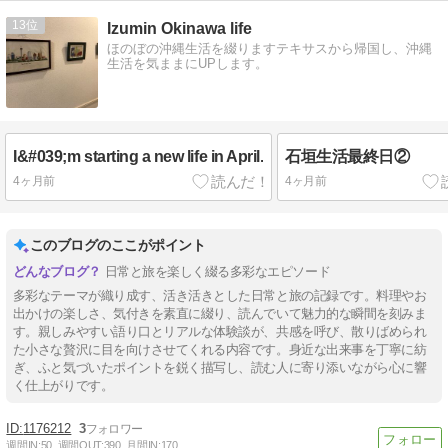
13
Izumin Okinawa life
ほのぼの沖縄生活を綴りますテキサスから帰国し、沖縄
生活を気ままにUPします。
I&#039;m starting a new life in April.
石垣生活最終日②
4ヶ月前
4ヶ月前
このブログのここがポイント
日常と旅を楽しく綴る多彩なエピソード
多彩なテーマが織り成す、活き活きとした日常と旅の記録です。料理やお
出かけの楽しさ、気付きを素直に綴り、読んでいて魅力的な瞬間を刻みま
す。親しみやすい語り口とリアルな体験談が、共感を呼び、散りばめられ
た小さな贅沢に目を向けさせてくれる内容です。身近な出来事を丁寧に紡
ぎ、ふと気づいたポイントを鋭く描写し、読む人に寄り添いながら心に響
く仕上がりです。
1176212
3
週間IN:
50
週間OUT:
390
月間IN:
170