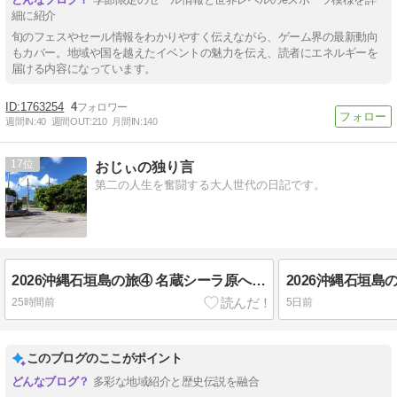
細に紹介
旬のフェスやセール情報をわかりやすく伝えながら、ゲーム界の最新動向
もカバー。地域や国を越えたイベントの魅力を伝え、読者にエネルギーを
届ける内容になっています。
1763254
4
週間IN:
40
週間OUT:
210
月間IN:
140
17
おじぃの独り言
第二の人生を奮闘する大人世代の日記です。
2026沖縄石垣島の旅④ 名蔵シーラ原へポタリング(3) 石垣島のお米の穀倉地帯「名蔵シーラ原」
25時間前
5日前
このブログのここがポイント
多彩な地域紹介と歴史伝説を融合