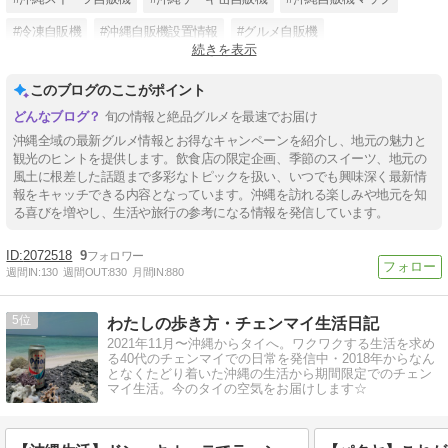
#冷凍自販機
#沖縄自販機設置情報
#グルメ自販機
続きを表示
#スイーツ自販機
#沖縄面白い自販機
#沖縄食べ物自販機
このブログのここがポイント
旬の情報と絶品グルメを最速でお届け
沖縄全域の最新グルメ情報とお得なキャンペーンを紹介し、地元の魅力と
観光のヒントを提供します。飲食店の限定企画、季節のスイーツ、地元の
風土に根差した話題まで多彩なトピックを扱い、いつでも興味深く最新情
報をキャッチできる内容となっています。沖縄を訪れる楽しみや地元を知
る喜びを増やし、生活や旅行の参考になる情報を発信しています。
2072518
9
週間IN:
130
週間OUT:
830
月間IN:
880
5
わたしの歩き方・チェンマイ生活日記
2021年11月〜沖縄からタイへ。ワクワクする生活を求め
る40代のチェンマイでの日常を発信中・2018年からなん
となくたどり着いた沖縄の生活から期間限定でのチェン
マイ生活。今のタイの空気をお届けします☆