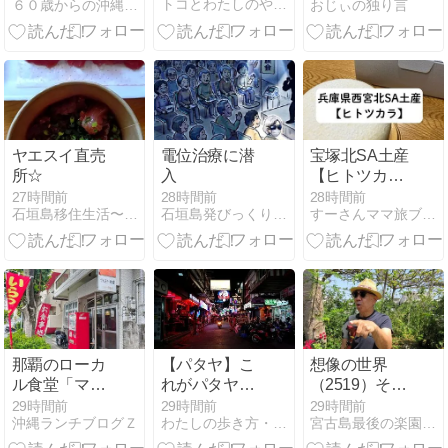
トコとわたしのやんばる移住日記
６０歳からの沖縄生活withN
おじぃの独り言
タリング(3) 石
垣島のお米の
穀倉地帯「名
蔵シーラ原」
ヤエスイ直売
電位治療に潜
宝塚北SA土産
所☆
入
【ヒトツカ
ラ】濃厚レア
27時間前
28時間前
28時間前
石垣島移住生活〜Privete Reason〜
石垣島発びっくりコラム
すーさんママ旅ブログ
チーズケーキ
が激旨でした
那覇のローカ
【パタヤ】こ
想像の世界
ル食堂「マル
れがパタヤ
（2519）そし
ミヤ食堂」で
だ！～海と夜
て今日で81歳
29時間前
29時間前
29時間前
沖縄ランチブログＺ
わたしの歩き方・チェンマイ生活日記
宮古島最後の楽園計画
ベストスタン
の街と夕焼け
の誕生日で、
ダードな生姜
とナイトマー
青春真っ只中