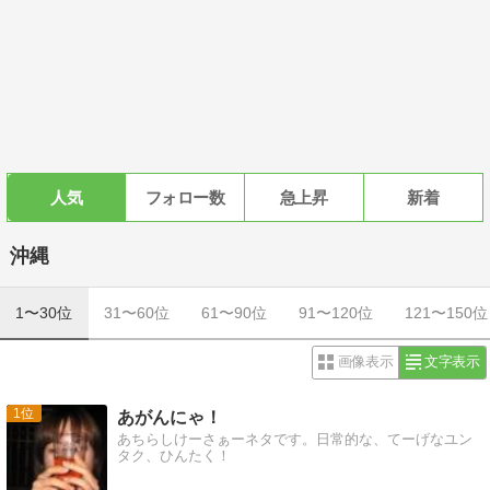
人気
フォロー数
急上昇
新着
沖縄
1〜30位
31〜60位
61〜90位
91〜120位
121〜150位
画像表示
文字表示
1
あがんにゃ！
あちらしけーさぁーネタです。日常的な、てーげなユン
タク、ひんたく！