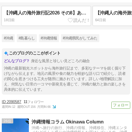
【沖縄人の海外旅行記2026 その8】あのお方と合流！
18日前
64日前
#沖縄
#島暮らし
#沖縄情報
#沖縄県民がしてみた
このブログのここがポイント
身近な風景と珍しい見どころの融合
沖縄の最新観光スポットから海外旅行記まで、多彩なテーマを鋭く掘り下
げながら伝えます。地元の風景や食の魅力を軽妙な語り口で紹介し、読者
の関心を惹きつける工夫が随所に施されています。詳しい地理解説に加
え、何気ない日常の一コマや新発見を通じて、沖縄の魅力と旅の楽しさを
具体的に伝えています。
2090587
11
週間IN:
12
週間OUT:
156
月間IN:
66
26
沖縄情報コラム Okinawa Column
沖縄へ旅行の旅行、沖縄の情報、沖縄移住、沖縄エンタ