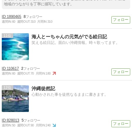
地域のつながりを丁寧に描写しています。
1890465
8
週間IN:
60
週間OUT:
310
月間IN:
310
11
海人とーちゃんの元気がでる絵日記
笑える絵日記。面白い沖縄情報。時々歌ってます。
110617
2
週間IN:
60
週間OUT:
70
月間IN:
180
12
沖縄徒然記
心動かされた事を徒然なるままに書きます。
828013
5
週間IN:
50
週間OUT:
90
月間IN:
240