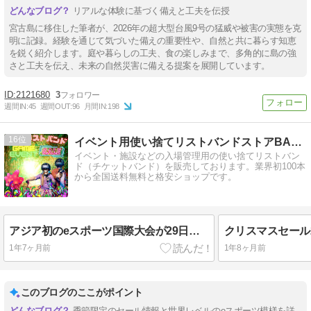
リアルな体験に基づく備えと工夫を伝授
宮古島に移住した筆者が、2026年の超大型台風9号の猛威や被害の実態を克
明に記録。経験を通じて気づいた備えの重要性や、自然と共に暮らす知恵
を鋭く紹介します。庭や暮らしの工夫、食の楽しみまで、多角的に島の強
さと工夫を伝え、未来の自然災害に備える提案を展開しています。
2121680
3
週間IN:
45
週間OUT:
96
月間IN:
198
16
イベント用使い捨てリストバンドストアBANDERS
イベント・施設などの入場管理用の使い捨てリストバン
ド（チケットバンド）を販売しております。業界初100本
から全国送料無料と格安ショップです。
アジア初のeスポーツ国際大会が29日に札幌で開幕
クリスマスセール2
1年7ヶ月前
1年8ヶ月前
このブログのここがポイント
季節限定のセール情報と世界レベルのeスポーツ模様を詳