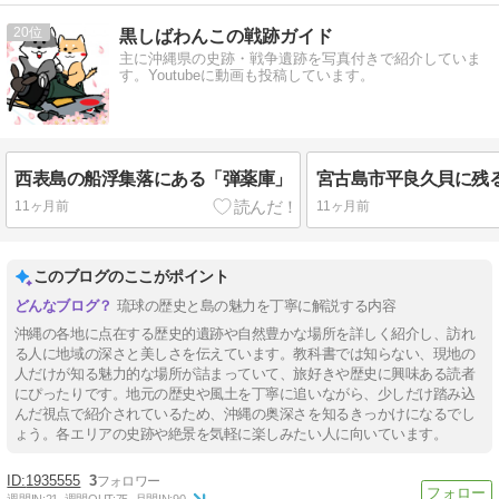
20
黒しばわんこの戦跡ガイド
主に沖縄県の史跡・戦争遺跡を写真付きで紹介していま
す。Youtubeに動画も投稿しています。
西表島の船浮集落にある「弾薬庫」
11ヶ月前
11ヶ月前
このブログのここがポイント
琉球の歴史と島の魅力を丁寧に解説する内容
沖縄の各地に点在する歴史的遺跡や自然豊かな場所を詳しく紹介し、訪れ
る人に地域の深さと美しさを伝えています。教科書では知らない、現地の
人だけが知る魅力的な場所が詰まっていて、旅好きや歴史に興味ある読者
にぴったりです。地元の歴史や風土を丁寧に追いながら、少しだけ踏み込
んだ視点で紹介されているため、沖縄の奥深さを知るきっかけになるでし
ょう。各エリアの史跡や絶景を気軽に楽しみたい人に向いています。
1935555
3