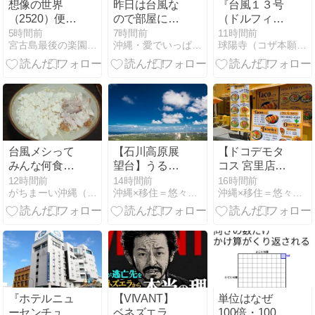
想像の世界
昨日は台風な
『台風１３号
（2520）便秘
ので部屋にこ
（ドルフィ
の原因は食べ
もって、花の
ン）・臨時休
5時間前
7時間前
11時間前
宮古島最後の楽園計画
沖縄・愛でいっぱいの地球
球陽寺（コザ本願寺）・オフィシャルブログ
過ぎのよう
写真を眺めな
業③』 球陽寺
だ。
がら・・
（コザ本願
寺）・ニュー
ス速報
台風メシって
【石川高原展
【ドコデモタ
みんな何食べ
望台】うるま
コス 宮里店】
る？
市にある穴場
もっちりな生
12時間前
14時間前
16時間前
がちまーい沖縄（ファミコン）
沖縄×移住＝悠々自適！？
沖縄×移住＝悠々自適！？
の展望台。階
地とたっぷり
段は大変だけ
レタスが最高
ど３６０度見
渡せる絶景
『ホテルニュ
【VIVANT】
単位はなぜ
ーセンチュリ
ベネズエラ→
100倍・1000