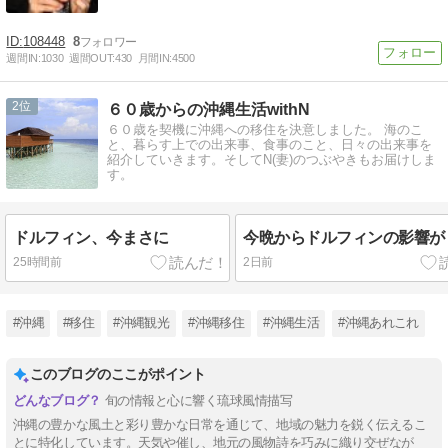
108448
8
週間IN:
1030
週間OUT:
430
月間IN:
4500
2
６０歳からの沖縄生活withN
６０歳を契機に沖縄への移住を決意しました。 海のこ
と、暮らす上での出来事、食事のこと、日々の出来事を
紹介していきます。そしてN(妻)のつぶやきもお届けしま
す。
ドルフィン、今まさに
今晩からドルフィンの影響が
25時間前
2日前
#沖縄
#移住
#沖縄観光
#沖縄移住
#沖縄生活
#沖縄あれこれ
このブログのここがポイント
旬の情報と心に響く琉球風情描写
沖縄の豊かな風土と彩り豊かな日常を通じて、地域の魅力を鋭く伝えるこ
とに特化しています。天気や催し、地元の風物詩を巧みに織り交ぜなが