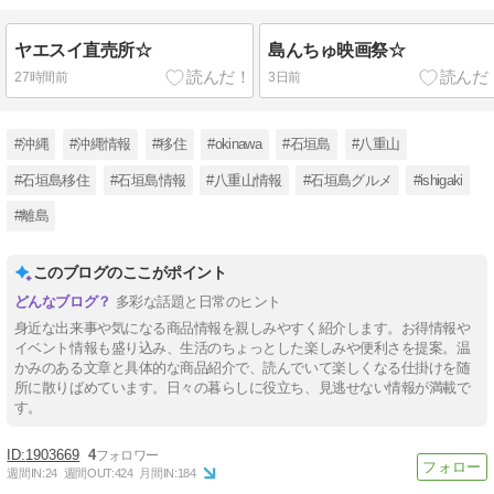
ヤエスイ直売所☆
島んちゅ映画祭☆
27時間前
3日前
#沖縄
#沖縄情報
#移住
#okinawa
#石垣島
#八重山
#石垣島移住
#石垣島情報
#八重山情報
#石垣島グルメ
#ishigaki
#離島
このブログのここがポイント
多彩な話題と日常のヒント
身近な出来事や気になる商品情報を親しみやすく紹介します。お得情報や
イベント情報も盛り込み、生活のちょっとした楽しみや便利さを提案。温
かみのある文章と具体的な商品紹介で、読んでいて楽しくなる仕掛けを随
所に散りばめています。日々の暮らしに役立ち、見逃せない情報が満載で
す。
1903669
4
週間IN:
24
週間OUT:
424
月間IN:
184