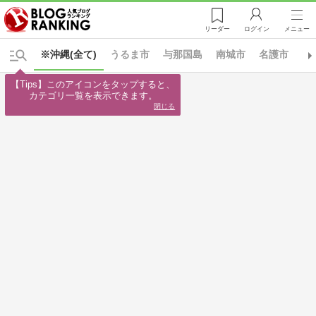
リーダー
ログイン
メニュー
※沖縄(全て)
うるま市
与那国島
南城市
名護市
宜
【Tips】このアイコンをタップすると、

カテゴリ一覧を表示できます。
閉じる