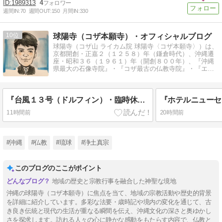
1989313
4
週間IN:
70
週間OUT:
150
月間IN:
330
10
球陽寺（コザ本願寺）・オフィシャルブログ
球陽寺（コザ山 ライカム院 球陽寺〈コザ本願寺〉）は、
京都開創・正嘉２（１２５８）年（鎌倉時代）、沖縄遷
座・昭和３６（１９６１）年（開創８００年）、『沖縄
県最大の石像寺院』・『コザ最古の仏教寺院』・『エイ
サー精舎』の親称があります。
『台風１３号（ドルフィン）・臨時休業③』 球陽寺（コザ本願寺）・ニュース速報
11時間前
20時間前
#沖縄
#仏教
#琉球
#浄土真宗
このブログのここがポイント
地域の歴史と宗教行事を融合した神聖な境地
沖縄の球陽寺（コザ本願寺）に焦点を当て、地域の宗教活動や歴史的背景
を詳細に紹介しています。多彩な法要・歳時記や境内の変化を通じて、古
き良き伝統と現代の生活が重なる瞬間を伝え、沖縄文化の深さと奥ゆかし
さを探求します。訪れる人々の心に静かな感動をもたらす内容で、仏教と