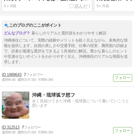
5ヶ月前
5ヶ月前
このブログのここがポイント
暮らしのリアルと選択肢をわかりやすく解説
沖縄移住について、実際の経験やメリットを鋭く伝えながら、多角的な情
報を提供します。自然の美しさや交通手段、仕事の現実、費用面の詳細ま
で、読者が最適な選択をできるよう具体的に解説。豊かな暮らしのヒント
や見逃せないポイントをわかりやすく伝え、沖縄移住のリアルな側面を追
求します。
1989643
7
週間IN:
80
週間OUT:
150
月間IN:
360
8
沖縄・琉球弧ヲ想フ
永く見続けてきた沖縄・琉球弧について書いていこうと
思います
312513
7
週間IN:
80
週間OUT:
230
月間IN:
330