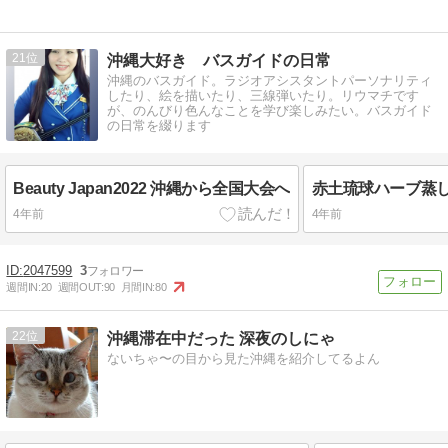
21
沖縄大好き バスガイドの日常
沖縄のバスガイド。ラジオアシスタントパーソナリティ
したり、絵を描いたり、三線弾いたり。リウマチです
が、のんびり色んなことを学び楽しみたい。バスガイド
の日常を綴ります
Beauty Japan2022 沖縄から全国大会へ
4年前
4年前
2047599
3
週間IN:
20
週間OUT:
90
月間IN:
80
22
沖縄滞在中だった 深夜のしにゃ
ないちゃ〜の目から見た沖縄を紹介してるよん