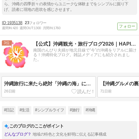
ら、沖縄の四季折々の表情からユニークな体験までをシンプルに掘り下
げ、読者に現地の息吹を感じさせます。
1935138
23
週間IN:
420
週間OUT:
1300
月間IN:
1760
3
【公式】沖縄観光・旅行ブログ2026｜HAPIOKI
南国のんびり夫婦が地元目線で“今”の沖縄をリアルに届け
る！沖縄特化ブログ。雑誌メディアにも紹介されまし
た。
沖縄旅行に来たら絶対「沖縄の海」に行くべき5つの理由
26日前
71日前
#日記
#生活
#シンプルライフ
#旅行
#沖縄
このブログのここがポイント
地域の特色と文化を鮮明に伝える記事構成