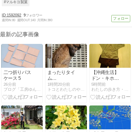
#マルキヨ製菓
1592092
9
週間IN:
80
週間OUT:
140
月間IN:
380
最新の記事画像
二つ折りパス
まったりタイ
【沖縄生活】
ケース 5
ム…
ドン・キホー
テでラッシュ
26分前
1時間20分前
5時間前
ブログ「工房ゆんたく」
トコとわたしのやんばる移住日記
わたしの歩き方・チェンマイ生活日記
ガード一式を
そろえる