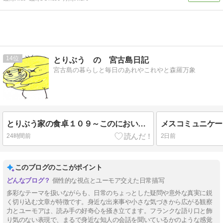
14
とりぶう の 宮古島日記
宮古島の暮らしと毎日のあれやこれやと森羅万象
とりぶう家の食卓１０９～このにおいは外食のにおい
メスコミュニケー
24時間前
2日前
このブログのここがポイント
個性的な視点とユーモア交えた日常描写
多彩なテーマを扱いながらも、日常のちょっとした疑問や意外な真実に鋭
く切り込む文章が特徴です。身近な出来事や小さな気づきから広がる観察
力とユーモアは、読み手の好奇心を掻き立てます。フランクな語り口と飾
り気のない表現で、まるで身近な知人の会話を聞いているかのような感覚