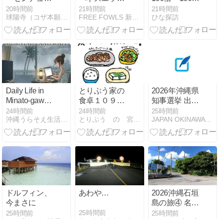
ー様（沖縄
キプロス?ア
倍とびになる
20時間前
21時間前
21時間前
球陽寺（コザ本願寺）・オフィシャルブログ
FREE FOWLS 新石垣島ブログ
ひな探訪
市）』
リ移動の真相
の？長さ・面
考察
積・体積で変
わるしくみ｜
小学生の算数
【図形】
Daily Life in
とりぶう家の
2026年沖縄県
Minato-gawa,
食卓１０９～
知事選挙 出馬
Urasoe,
このにおいは
候補・末吉 正
24時間前
24時間前
25時間前
沖縄うらそえ生活｜介護・DIY・日々の記録
とりぶう の 宮古島日記
JAPAN OKINAWA TODAY
Okinawa: This
外食のにおい
弘氏氏
Morning’s
Conditions |
Stormy Skies
and Today’s
Life (August 7,
2026)
ドルフィン、
あわや…
2026沖縄石垣
今まさに
島の旅④ 名蔵
シーラ原へポ
25時間前
25時間前
25時間前