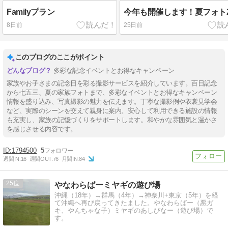
Familyプラン
今年も開催します！夏フォト2
8日前
25日前
このブログのここがポイント
多彩な記念イベントとお得なキャンペーン
家族やお子さまの記念日を彩る撮影サービスを紹介しています。百日記念
から七五三、夏の家族フォトまで、多彩なイベントとお得なキャンペーン
情報を盛り込み、写真撮影の魅力を伝えます。丁寧な撮影例や衣裳見学会
など、実際のシーンを交えて親身に案内。安心して利用できる施設の情報
も充実し、家族の記憶づくりをサポートします。和やかな雰囲気と温かさ
を感じさせる内容です。
1794500
5
週間IN:
16
週間OUT:
76
月間IN:
84
25
やなわらばーミヤギの遊び場
沖縄（18年）→群馬（4年）→神奈川+東京（5年）を経
て沖縄へ再び戻ってきたました。やなわらばー（悪ガ
キ、やんちゃな子）ミヤギのあしびなー（遊び場）で
す。