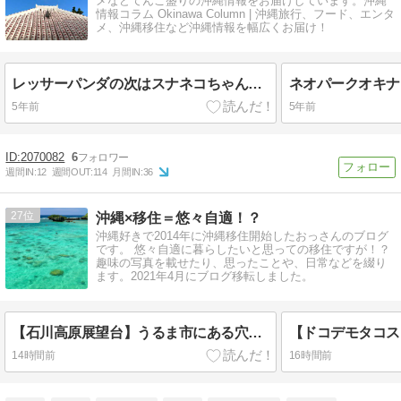
メなどてんこ盛りの沖縄情報をお届けしています。沖縄
情報コラム Okinawa Column | 沖縄旅行、フード、エンタ
メ、沖縄移住など沖縄情報を幅広くお届け！
レッサーパンダの次はスナネコちゃんがネオパークオキナワにやってくる！！！
5年前
5年前
2070082
6
週間IN:
12
週間OUT:
114
月間IN:
36
27
沖縄×移住＝悠々自適！？
沖縄好きで2014年に沖縄移住開始したおっさんのブログ
です。 悠々自適に暮らしたいと思っての移住ですが！？
趣味の写真を載せたり、思ったことや、日常などを綴り
ます。2021年4月にブログ移転しました。
【石川高原展望台】うるま市にある穴場の展望台。階段は大変だけど３６０度見渡せる絶景
14時間前
16時間前